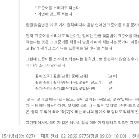
표준어를 소리대로 적는다.
어법에 맞도록 적는다.
한글 맞춤법은 이 두 가지 원칙에 따라 음성 언어인 표준어를 표음 문자
먼저 ‘표준어를 소리대로 적는다’는 말에는 한글 맞춤법이 표준어를 대상
적는다는 것은 그 표준어를 적을 때 발음에 따라 적는다는 뜻이다. 이를테면 [나무]라고 소리 나는 표준어는 ‘나무’로 적
고, [달리다]라고 소리 나는 표준어는 ‘달리다’로 적는다.
그런데 표준어를 소리대로 적는다는 원칙만으로 충분하지 않은 경우가 있다
에 따라 소리가 달라진다.
……………
꽃이[꼬치], 꽃을[꼬츨], 꽃에[꼬체]
[꼬ㅊ]
…
꽃만[꼰만], 꽃나무[꼰나무], 꽃놀이[꼰노리]
[꼰]
………
꽃과[꼳꽈], 꽃다발[꼳따발], 꽃밭[꼳빧]
[꼳]
‘꽃’은 ‘꽃이’일 때는 [꼬ㅊ]으로, ‘꽃만’일 때는 [꼰]으로, ‘꽃과’일 때는
다’는 원칙만 적용한다면, [꼬치]로 소리 나는 말은 ‘꼬치’로, [꼰만]으로 소리 나는 말은 ‘꼰만’으로, [꼳꽈]로 소리 나는 말
은 ‘꼳꽈’로 적게 되어 ‘꽃[花]’이라는 하나의 말이 여러 형태로 적히게 된
그런데 이처럼 의미가 같은 하나의 말을 여러 가지 형태로 적으면 그것이
은 하나의 말은 형태를 하나로 고정하여 일관되게 적어야 의미를 파악하기가 
되게 적는 것이 의미를 파악하는 데 효과적이다.
154(방화3동 827)
대표 전화: 02-2669-9775(평일 09:00~18:00)
전송