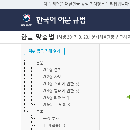
이 누리집은 대한민국 공식 전자정부 누리집입니다.
한글 맞춤법
[시행 2017. 3. 28.] 문화체육관광부 고시 제2
하위 항목 전체 열기
본문
제1장 총칙
제2장 자모
제3장 소리에 관한 것
제4장 형태에 관한 것
제5장 띄어쓰기
북
제6장 그 밖의 것
부록
문장 부호
1. 마침표( . )