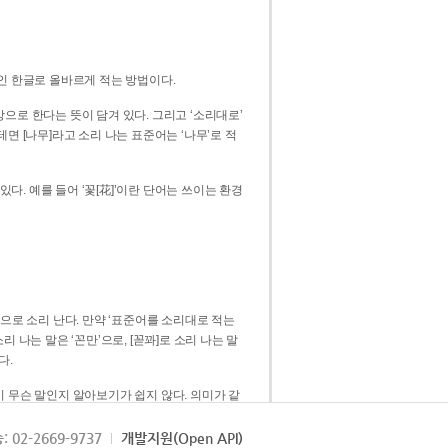
인 한글로 올바르게 적는 방법이다.
으로 한다는 뜻이 담겨 있다. 그리고 ‘소리대로’
. 예를 들어 ‘꽃[花]’이란 단어는 쓰이는 환경
 [꼳]으로 소리 난다. 만약 ‘표준어를 소리대로 적는
다.
 무슨 말인지 알아보기가 쉽지 않다. 의미가 같
쉽다. 즉 ‘꽃, 꼰, 꼳’보다는 ‘꽃’ 하나로 일관
: 02-2669-9737
개발지원(Open API)