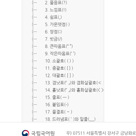
2. 물음표(?)
3. 느낌표(!)
4. 쉼표(,)
5. 가운뎃점(·)
6. 쌍점(:)
7. 빗금(/)
8. 큰따옴표(“ ”)
9. 작은따옴표(‘ ’)
10. 소괄호( ( ) )
11. 중괄호( { } )
12. 대괄호( [ ] )
13. 겹낫표(『 』)와 겹화살괄호(≪ ≫)
14. 홑낫표(「 」)와 홑화살괄호(< >)
15. 줄표( ― )
16. 붙임표(-)
17. 물결표( ~ )
18. 드러냄표( ˙ )와 밑줄(__)
19. 숨김표( O, X )
우) 07511 서울특별시 강서구 금낭화로 
20. 빠짐표( □ )