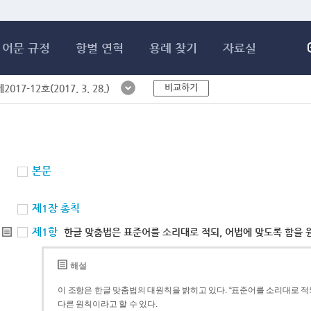
메인콘텐츠 바로가기
어문 규정
항별 연혁
용례 찾기
자료실
비교하기
017-12호(2017. 3. 28.)
본문
제1장 총칙
제1항
한글 맞춤법은 표준어를 소리대로 적되, 어법에 맞도록 함을 
해설
이 조항은 한글 맞춤법의 대원칙을 밝히고 있다. “표준어를 소리대로 적되
다른 원칙이라고 할 수 있다.