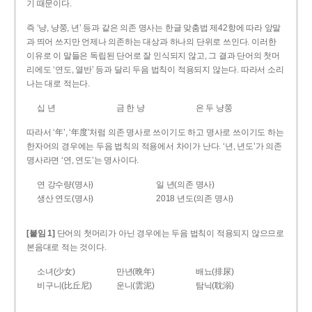
기 때문이다.
즉 ‘냥, 냥쭝, 년’ 등과 같은 의존 명사는 한글 맞춤법 제42항에 따라 앞말
과 띄어 쓰지만 언제나 의존하는 대상과 하나의 단위로 쓰인다. 이러한
이유로 이 말들은 독립된 단어로 잘 인식되지 않고, 그 결과 단어의 첫머
리에도 ‘연도, 열반’ 등과 달리 두음 법칙이 적용되지 않는다. 따라서 소리
나는 대로 적는다.
십 년
금 한 냥
은 두 냥쭝
따라서 ‘年’, ‘年度’처럼 의존 명사로 쓰이기도 하고 명사로 쓰이기도 하는
한자어의 경우에는 두음 법칙의 적용에서 차이가 난다. ‘년, 년도’가 의존
명사라면 ‘연, 연도’는 명사이다.
연 강수량(명사)
일 년(의존 명사)
생산 연도(명사)
2018 년도(의존 명사)
[붙임 1]
단어의 첫머리가 아닌 경우에는 두음 법칙이 적용되지 않으므로
본음대로 적는 것이다.
소녀(少女)
만년(晩年)
배뇨(排尿)
비구니(比丘尼)
운니(雲泥)
탐닉(耽溺)