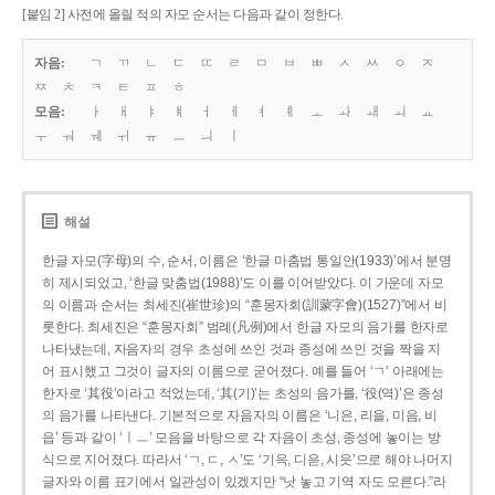
[붙임 2] 사전에 올릴 적의 자모 순서는 다음과 같이 정한다.
자음:
ㄱ
ㄲ
ㄴ
ㄷ
ㄸ
ㄹ
ㅁ
ㅂ
ㅃ
ㅅ
ㅆ
ㅇ
ㅈ
ㅉ
ㅊ
ㅋ
ㅌ
ㅍ
ㅎ
모음:
ㅏ
ㅐ
ㅑ
ㅒ
ㅓ
ㅔ
ㅕ
ㅖ
ㅗ
ㅘ
ㅙ
ㅚ
ㅛ
ㅜ
ㅝ
ㅞ
ㅟ
ㅠ
ㅡ
ㅢ
ㅣ
해설
한글 자모(字母)의 수, 순서, 이름은 ‘한글 마춤법 통일안(1933)’에서 분명
히 제시되었고, ‘한글 맞춤법(1988)’도 이를 이어받았다. 이 가운데 자모
의 이름과 순서는 최세진(崔世珍)의 “훈몽자회(訓蒙字會)(1527)”에서 비
롯한다. 최세진은 “훈몽자회” 범례(凡例)에서 한글 자모의 음가를 한자로
나타냈는데, 자음자의 경우 초성에 쓰인 것과 종성에 쓰인 것을 짝을 지
어 표시했고 그것이 글자의 이름으로 굳어졌다. 예를 들어 ‘ㄱ’ 아래에는
한자로 ‘其役’이라고 적었는데, ‘其(기)’는 초성의 음가를, ‘役(역)’은 종성
의 음가를 나타낸다. 기본적으로 자음자의 이름은 ‘니은, 리을, 미음, 비
읍’ 등과 같이 ‘ㅣㅡ’ 모음을 바탕으로 각 자음이 초성, 종성에 놓이는 방
식으로 지어졌다. 따라서 ‘ㄱ, ㄷ, ㅅ’도 ‘기윽, 디읃, 시읏’으로 해야 나머지
글자와 이름 표기에서 일관성이 있겠지만 “낫 놓고 기역 자도 모른다.”라