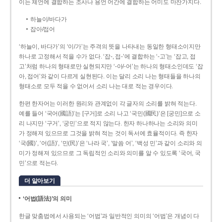
이는 체언에 결합하는 조사나 용언 어간에 결합하는 어미도 마찬가지다.
하늘이/바다가
잡아/접어
‘하늘이, 바다가’의 ‘이/가’는 주격의 뜻을 나타내는 동일한 형태소이지만
하나로 고정해서 적을 수가 없다. ‘잡-, 접-’에 결합하는 ‘-고’는 ‘잡고, 접
고’처럼 하나의 형태로만 실현되지만 ‘-아/-어’는 하나의 형태소인데도 ‘잡
아, 접어’와 같이 다르게 실현된다. 이는 달리 소리 나는 형태들을 하나의
형태소로 모두 적을 수 없어서 소리 나는 대로 적는 경우이다.
한편 한자어는 이러한 원리와 관계없이 각 글자의 소리를 밝혀 적는다.
예를 들어 ‘국어(國語)’는 [구거]로 소리 나고 ‘국민(國民)’은 [궁민]으로 소
리 나지만 ‘구거’, ‘궁민’으로 적지 않는다. 한자 하나하나는 소리와 의미
가 정해져 있으므로 그것을 밝혀 적는 것이 독서에 효율적이다. 즉 한자
‘국(國)’, ‘어(語)’, ‘민(民)’은 ‘나라 국’, ‘말씀 어’, ‘백성 민’과 같이 소리와 의
미가 정해져 있으므로 그 독립적인 소리와 의미를 알 수 있도록 ‘국어, 국
민’으로 적는다.
더 알아보기
‘어법(語法)’의 의미
한글 맞춤법에서 사용되는 ‘어법’과 일반적인 의미의 ‘어법’은 개념이 다