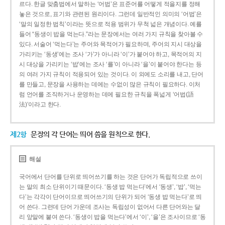
르다. 한글 맞춤법에서 말하는 ‘어법’은 표준어를 어떻게 적을지를 정해
놓은 것으로, 표기와 관련된 원리이다. 그런데 일반적인 의미의 ‘어법’은
‘말의 일정한 법칙’이라는 뜻으로 적용 범위가 무척 넓은 개념이다. 예를
들어 “동생이 밥을 먹는다.”라는 문장에서는 여러 가지 규칙을 찾아볼 수
있다. 서술어 ‘먹는다’는 주어와 목적어가 필요하며, 주어의 지시 대상을
가리키는 ‘동생’에는 조사 ‘가’가 아니라 ‘이’가 붙어야 하고, 목적어의 지
시 대상을 가리키는 ‘밥’에는 조사 ‘를’이 아니라 ‘을’이 붙어야 한다는 등
의 여러 가지 규칙이 적용되어 있는 것이다. 이 외에도 소리를 내고, 단어
를 만들고, 문장을 사용하는 데에는 수없이 많은 규칙이 필요하다. 이처
럼 언어를 조직하거나 운영하는 데에 필요한 규칙을 폭넓게 ‘어법(語
法)’이라고 한다.
제2항
문장의 각 단어는 띄어 씀을 원칙으로 한다.
해설
국어에서 단어를 단위로 띄어쓰기를 하는 것은 단어가 독립적으로 쓰이
는 말의 최소 단위이기 때문이다. ‘동생 밥 먹는다’에서 ‘동생’, ‘밥’, ‘먹는
다’는 각각이 단어이므로 띄어쓰기의 단위가 되어 ‘동생 밥 먹는다’로 띄
어 쓴다. 그런데 단어 가운데 조사는 독립성이 없어서 다른 단어와는 달
리 앞말에 붙여 쓴다. ‘동생이 밥을 먹는다’에서 ‘이’, ‘을’은 조사이므로 ‘동