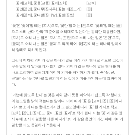
……………
꽃이[꼬치], 꽃을[꼬츨], 꽃에[꼬체]
[꼬ㅊ]
…
꽃만[꼰만], 꽃나무[꼰나무], 꽃놀이[꼰노리]
[꼰]
………
꽃과[꼳꽈], 꽃다발[꼳따발], 꽃밭[꼳빧]
[꼳]
‘꽃’은 ‘꽃이’일 때는 [꼬ㅊ]으로, ‘꽃만’일 때는 [꼰]으로, ‘꽃과’일 때는 [꼳]
으로 소리 난다. 만약 ‘표준어를 소리대로 적는다’는 원칙만 적용한다면,
[꼬치]로 소리 나는 말은 ‘꼬치’로, [꼰만]으로 소리 나는 말은 ‘꼰만’으로,
[꼳꽈]로 소리 나는 말은 ‘꼳꽈’로 적게 되어 ‘꽃[花]’이라는 하나의 말이 여
러 형태로 적히게 된다.
그런데 이처럼 의미가 같은 하나의 말을 여러 가지 형태로 적으면 그것이
무슨 말인지 알아보기가 쉽지 않다. 의미가 같은 하나의 말은 형태를 하
나로 고정하여 일관되게 적어야 의미를 파악하기가 쉽다. 즉 ‘꽃, 꼰,
꼳’보다는 ‘꽃’ 하나로 일관되게 적는 것이 의미를 파악하는 데 효과적이
다.
‘어법에 맞도록 한다’는 것은 이와 같이 뜻을 파악하기 쉽도록 각 형태소
의 본모양을 밝혀 적는다는 말이다. 이에 따라 ‘꽃’은 [꼬ㅊ], [꼰], [꼳]의 세
가지로 소리 나는 형태소이지만 그 본모양에 따라 ‘꽃’ 한 가지로 적고,
[꼬치], [꼰만], [꼳꽈]도 ‘꽃이, 꽃만, 꽃과’로 적게 된다. 이는 ‘꽃’과 같은 명
사 뒤에 조사가 결합할 때뿐 아니라 ‘늙-’과 같은 용언의 어간 뒤에 어미가
결합할 때도 동일하게 적용된다.