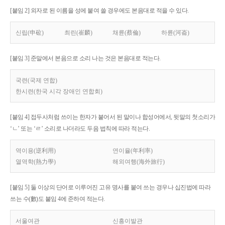
[붙임 2] 외자로 된 이름을 성에 붙여 쓸 경우에도 본음대로 적을 수 있다.
신립(申砬)
최린(崔麟)
채륜(蔡倫)
하륜(河崙)
[붙임 3] 준말에서 본음으로 소리 나는 것은 본음대로 적는다.
국련(국제 연합)
한시련(한국 시각 장애인 연합회)
[붙임 4] 접두사처럼 쓰이는 한자가 붙어서 된 말이나 합성어에서, 뒷말의 첫소리가
‘ㄴ’ 또는 ‘ㄹ’ 소리로 나더라도 두음 법칙에 따라 적는다.
역이용(逆利用)
연이율(年利率)
열역학(熱力學)
해외여행(海外旅行)
[붙임 5] 둘 이상의 단어로 이루어진 고유 명사를 붙여 쓰는 경우나 십진법에 따라
쓰는 수(數)도 붙임 4에 준하여 적는다.
서울여관
신흥이발관