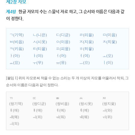
제2장 자모
제4항
한글 자모의 수는 스물넉 자로 하고, 그 순서와 이름은 다음과 같
이 정한다.
ㄱ(기역)
ㄴ(니은)
ㄷ(디귿)
ㄹ(리을)
ㅁ(미음)
ㅂ(비읍)
ㅅ(시옷)
ㅇ(이응)
ㅈ(지읒)
ㅊ(치읓)
ㅋ(키읔)
ㅌ(티읕)
ㅍ(피읖)
ㅎ(히읗)
ㅏ(아)
ㅑ(야)
ㅓ(어)
ㅕ(여)
ㅗ(오)
ㅛ(요)
ㅜ(우)
ㅠ(유)
ㅡ(으)
ㅣ(이)
[붙임 1] 위의 자모로써 적을 수 없는 소리는 두 개 이상의 자모를 어울러서 적되, 그
순서와 이름은 다음과 같이 정한다.
ㄲ
ㄸ
ㅃ
ㅆ
ㅉ
(쌍기역)
(쌍디귿)
(쌍비읍)
(쌍시옷)
(쌍지읒)
ㅐ(애)
ㅒ(얘)
ㅔ(에)
ㅖ(예)
ㅘ(와)
ㅙ(왜)
ㅚ(외)
ㅝ(워)
ㅞ(웨)
ㅟ(위)
ㅢ(의)