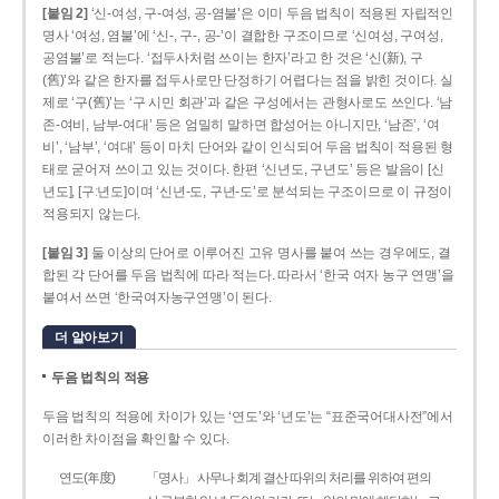
[붙임 2]
‘신-여성, 구-여성, 공-염불’은 이미 두음 법칙이 적용된 자립적인
명사 ‘여성, 염불’에 ‘신-, 구-, 공-’이 결합한 구조이므로 ‘신여성, 구여성,
공염불’로 적는다. ‘접두사처럼 쓰이는 한자’라고 한 것은 ‘신(新), 구
(舊)’와 같은 한자를 접두사로만 단정하기 어렵다는 점을 밝힌 것이다. 실
제로 ‘구(舊)’는 ‘구 시민 회관’과 같은 구성에서는 관형사로도 쓰인다. ‘남
존­-여비, 남부-­여대’ 등은 엄밀히 말하면 합성어는 아니지만, ‘남존’, ‘여
비’, ‘남부’, ‘여대’ 등이 마치 단어와 같이 인식되어 두음 법칙이 적용된 형
태로 굳어져 쓰이고 있는 것이다. 한편 ‘신년도, 구년도’ 등은 발음이 [신
년도], [구ː년도]이며 ‘신년­-도, 구년-­도’로 분석되는 구조이므로 이 규정이
적용되지 않는다.
[붙임 3]
둘 이상의 단어로 이루어진 고유 명사를 붙여 쓰는 경우에도, 결
합된 각 단어를 두음 법칙에 따라 적는다. 따라서 ‘한국 여자 농구 연맹’을
붙여서 쓰면 ‘한국여자농구연맹’이 된다.
더 알아보기
두음 법칙의 적용
두음 법칙의 적용에 차이가 있는 ‘연도’와 ‘년도’는 “표준국어대사전”에서
이러한 차이점을 확인할 수 있다.
연도(年度)
「명사」 사무나 회계 결산 따위의 처리를 위하여 편의