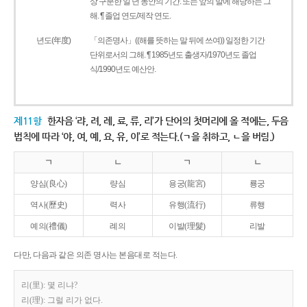
상 구분한 일 년 동안의 기간. 또는 앞의 말에 해당하는 그
해. ¶ 졸업 연도/제작 연도.
년도(年度)
「의존명사」((해를 뜻하는 말 뒤에 쓰여)) 일정한 기간
단위로서의 그해. ¶ 1985년도 출생자/1970년도 졸업
식/1990년도 예산안.
제11항
한자음 ‘랴, 려, 례, 료, 류, 리’가 단어의 첫머리에 올 적에는, 두음
법칙에 따라 ‘야, 여, 예, 요, 유, 이’로 적는다.(ㄱ을 취하고, ㄴ을 버림.)
ㄱ
ㄴ
ㄱ
ㄴ
양심(良心)
량심
용궁(龍宮)
룡궁
역사(歷史)
력사
유행(流行)
류행
예의(禮儀)
례의
이발(理髮)
리발
다만, 다음과 같은 의존 명사는 본음대로 적는다.
리(里): 몇 리냐?
리(理): 그럴 리가 없다.