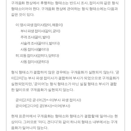
구개음화 현상에서 후행하는 형태소는 반드시 조사, 접미사와 같은 형식
형태소이어야 한다. 구개음화 현상에 관여하는 형식 형태소에는 다음과
같은 것이 있다.
이: 명사 파생 접미사(맏이, 해돋이)
부사 파생 접미사(같이, 굳이)
주격 조사(끝이, 밭이)
서술격 조사(끝이다, 밭이다)
사동 접미사(붙이다)
히: 피동 접미사(걷히다, 닫히다)
사동 접미사(굳히다)
형식 형태소가 결합하지 않은 경우에는 구개음화가 실현되지 않는다. ‘곧
이[고지]’는 부사 파생 접미사가 결합하여 부사가 되었으므로 구개음화가
실현되었지만, ‘곧이어’는 형식 형태소가 아닌 실질 형태소 부사가 결합
한 말이므로 구개음화가 실현되지 않는다.
곧이[고지]: 곧-­(어근)+­-이(부사 파생 접미사)
곧이어[고디어]: 곧(부사)+이어(부사)
현재 표준어에서 구개음화는 형태소와 형태소가 결합할 때 일어나는 현
상이다. 그러므로 ‘마디, 견디다’와 같이 하나의 형태소 내부에서는 구개
음화가 일어나지 않는다.