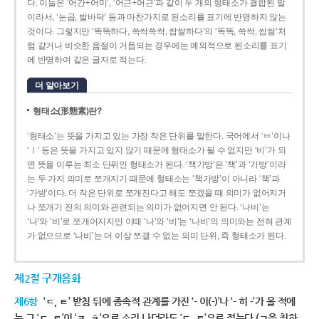
다. 이들은 ‘어간+어미’, ‘어근+어근’과 같이 두 개의 형태소가 결합된 말
이라서, ‘눈곱, 발바닥’ 등과 마찬가지로 된소리를 표기에 반영하지 않는
것이다. 그렇지만 ‘똑똑하다, 쓱싹쓱싹, 쌉쌀하다’의 ‘똑똑, 쓱싹, 쌉쌀’처
럼 같거나 비슷한 음절이 거듭되는 경우에는 예외적으로 된소리를 표기
에 반영하여 같은 글자로 적는다.
더 알아보기
형태소(形態素)란?
‘형태소’는 뜻을 가지고 있는 가장 작은 단위를 말한다. 국어에서 ‘ㅂ’이나
‘ㅣ’ 등은 뜻을 가지고 있지 않기 때문에 형태소가 될 수 없지만 ‘비’가 되
면 뜻을 이루는 최소 단위인 형태소가 된다. ‘책가방’은 ‘책’과 ‘가방’이라
는 두 가지 의미로 쪼개지기 때문에 형태소는 ‘책가방’이 아니라 ‘책’과
‘가방’이다. 더 작은 단위로 쪼개진다고 해도 쪼갰을 때 의미가 없어지거
나 쪼개기 전의 의미와 관련되는 의미가 없어지면 안 된다. ‘나비’는
‘나’와 ‘비’로 쪼개어지지만 이때 ‘나’와 ‘비’는 ‘나비’의 의미와는 전혀 관계
가 없으므로 ‘나비’는 더 이상 쪼갤 수 없는 의미 단위, 즉 형태소가 된다.
제2절 구개음화
제6항
‘ㄷ, ㅌ’ 받침 뒤에 종속적 관계를 가진 ‘- 이(-)’나 ‘- 히 -’가 올 적에
는 그 ‘ㄷ, ㅌ’이 ‘ㅈ, ㅊ’으로 소리 나더라도 ‘ㄷ, ㅌ’으로 적는다.(ㄱ을 취하