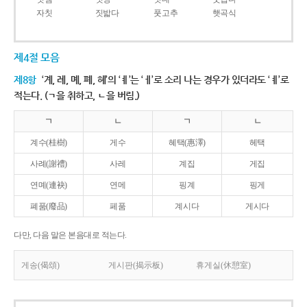
자칫
짓밟다
풋고추
햇곡식
제4절 모음
제8항
‘계, 례, 몌, 폐, 혜’의 ‘ㅖ’는 ‘ㅔ’로 소리 나는 경우가 있더라도 ‘ㅖ’로
적는다. (ㄱ을 취하고, ㄴ을 버림.)
ㄱ
ㄴ
ㄱ
ㄴ
계수(桂樹)
게수
혜택(惠澤)
헤택
사례(謝禮)
사레
계집
게집
연몌(連袂)
연메
핑계
핑게
폐품(廢品)
페품
계시다
게시다
다만, 다음 말은 본음대로 적는다.
게송(偈頌)
게시판(揭示板)
휴게실(休憩室)