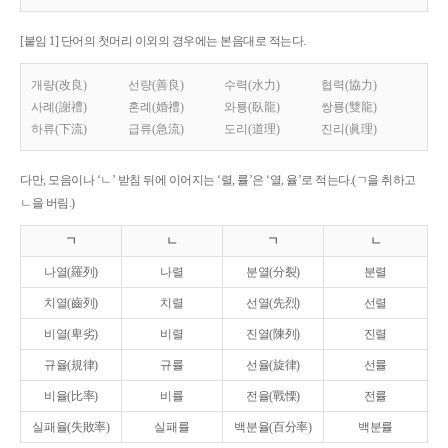
[붙임 1] 단어의 첫머리 이외의 경우에는 본음대로 적는다.
개량(改良)
선량(善良)
수력(水力)
협력(協力)
사례(謝禮)
혼례(婚禮)
와룡(臥龍)
쌍룡(雙龍)
하류(下流)
급류(急流)
도리(道理)
진리(眞理)
다만, 모음이나 ‘ㄴ’ 받침 뒤에 이어지는 ‘렬, 률’은 ‘열, 율’로 적는다.(ㄱ을 취하고
ㄴ을 버림.)
ㄱ
ㄴ
ㄱ
ㄴ
나열(羅列)
나렬
분열(分裂)
분렬
치열(齒列)
치렬
선열(先烈)
선렬
비열(卑劣)
비렬
진열(陳列)
진렬
규율(規律)
규률
선율(旋律)
선률
비율(比率)
비률
전율(戰慄)
전률
실패율(失敗率)
실패률
백분율(百分率)
백분률