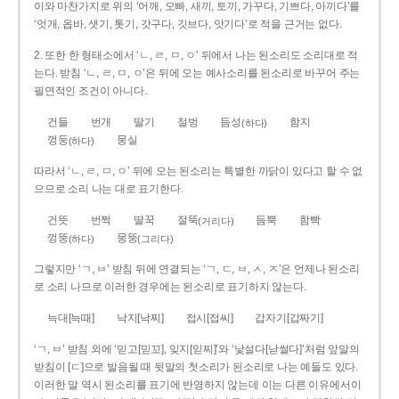
이와 마찬가지로 위의 ‘어깨, 오빠, 새끼, 토끼, 가꾸다, 기쁘다, 아끼다’를
‘엇개, 옵바, 샛기, 톳기, 갓구다, 깃브다, 앗기다’로 적을 근거는 없다.
2. 또한 한 형태소에서 ‘ㄴ, ㄹ, ㅁ, ㅇ’ 뒤에서 나는 된소리도 소리대로 적
는다. 받침 ‘ㄴ, ㄹ, ㅁ, ㅇ’은 뒤에 오는 예사소리를 된소리로 바꾸어 주는
필연적인 조건이 아니다.
건들
번개
딸기
절벙
듬성
함지
(하다)
껑둥
뭉실
(하다)
따라서 ‘ㄴ, ㄹ, ㅁ, ㅇ’ 뒤에 오는 된소리는 특별한 까닭이 있다고 할 수 없
으므로 소리 나는 대로 표기한다.
건뜻
번쩍
딸꾹
절뚝
듬뿍
함빡
(거리다)
껑뚱
뭉뚱
(하다)
(그리다)
그렇지만 ‘ㄱ, ㅂ’ 받침 뒤에 연결되는 ‘ㄱ, ㄷ, ㅂ, ㅅ, ㅈ’은 언제나 된소리
로 소리 나므로 이러한 경우에는 된소리로 표기하지 않는다.
늑대[늑때]
낙지[낙찌]
접시[접씨]
갑자기[갑짜기]
‘ㄱ, ㅂ’ 받침 외에 ‘믿고[믿꼬], 잊지[읻찌]’와 ‘낯설다[낟썰다]’처럼 앞말의
받침이 [ㄷ]으로 발음될 때 뒷말의 첫소리가 된소리로 나는 예들도 있다.
이러한 말 역시 된소리를 표기에 반영하지 않는데 이는 다른 이유에서이