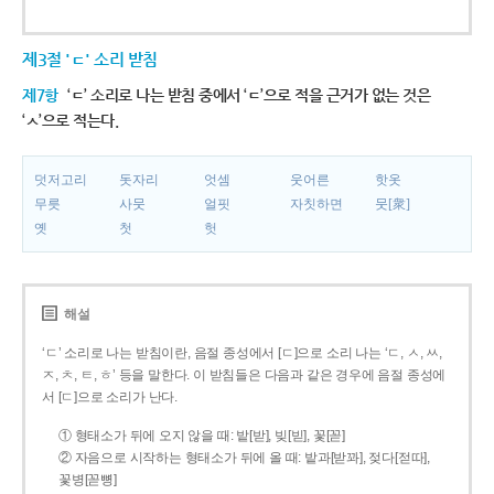
제3절 'ㄷ' 소리 받침
제7항
‘ㄷ’ 소리로 나는 받침 중에서 ‘ㄷ’으로 적을 근거가 없는 것은
‘ㅅ’으로 적는다.
덧저고리
돗자리
엇셈
웃어른
핫옷
무릇
사뭇
얼핏
자칫하면
뭇[衆]
옛
첫
헛
해설
‘ㄷ’ 소리로 나는 받침이란, 음절 종성에서 [ㄷ]으로 소리 나는 ‘ㄷ, ㅅ, ㅆ,
ㅈ, ㅊ, ㅌ, ㅎ’ 등을 말한다. 이 받침들은 다음과 같은 경우에 음절 종성에
서 [ㄷ]으로 소리가 난다.
① 형태소가 뒤에 오지 않을 때: 밭[받], 빚[빋], 꽃[꼳]
② 자음으로 시작하는 형태소가 뒤에 올 때: 밭과[받꽈], 젖다[젇따],
꽃병[꼳뼝]