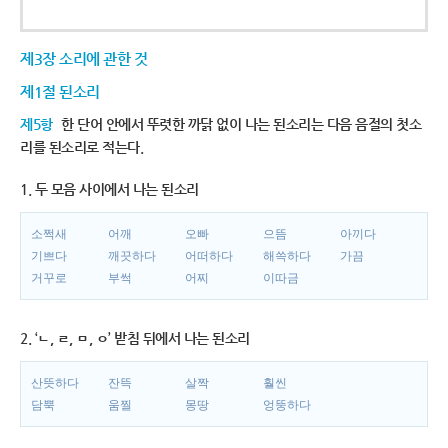
제3장 소리에 관한 것
제1절 된소리
제5항
한 단어 안에서 뚜렷한 까닭 없이 나는 된소리는 다음 음절의 첫소
리를 된소리로 적는다.
1. 두 모음 사이에서 나는 된소리
소쩍새
어깨
오빠
으뜸
아끼다
기쁘다
깨끗하다
어떠하다
해쓱하다
가끔
거꾸로
부썩
어찌
이따금
2. ‘ㄴ, ㄹ, ㅁ, ㅇ’ 받침 뒤에서 나는 된소리
산뜻하다
잔뜩
살짝
훨씬
담뿍
움찔
몽땅
엉뚱하다