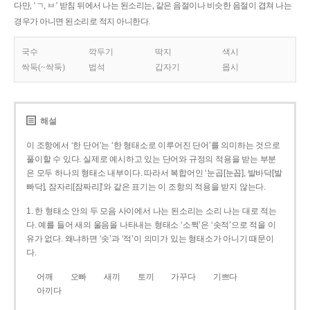
다만, ‘ㄱ, ㅂ’ 받침 뒤에서 나는 된소리는, 같은 음절이나 비슷한 음절이 겹쳐 나는
경우가 아니면 된소리로 적지 아니한다.
국수
깍두기
딱지
색시
싹둑(~싹둑)
법석
갑자기
몹시
해설
이 조항에서 ‘한 단어’는 ‘한 형태소로 이루어진 단어’를 의미하는 것으로
풀이할 수 있다. 실제로 예시하고 있는 단어와 규정의 적용을 받는 부분
은 모두 하나의 형태소 내부이다. 따라서 복합어인 ‘눈곱[눈꼽], 발바닥[발
빠닥], 잠자리[잠짜리]’와 같은 표기는 이 조항의 적용을 받지 않는다.
1. 한 형태소 안의 두 모음 사이에서 나는 된소리는 소리 나는 대로 적는
다. 예를 들어 새의 울음을 나타내는 형태소 ‘소쩍’은 ‘솟적’으로 적을 이
유가 없다. 왜냐하면 ‘솟’과 ‘적’이 의미가 있는 형태소가 아니기 때문이
다.
어깨
오빠
새끼
토끼
가꾸다
기쁘다
아끼다