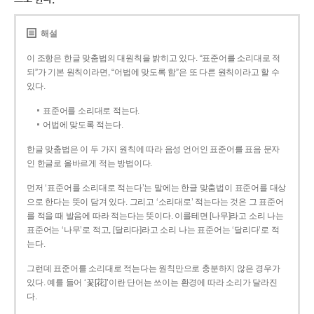
해설
이 조항은 한글 맞춤법의 대원칙을 밝히고 있다. “표준어를 소리대로 적
되”가 기본 원칙이라면, “어법에 맞도록 함”은 또 다른 원칙이라고 할 수
있다.
표준어를 소리대로 적는다.
어법에 맞도록 적는다.
한글 맞춤법은 이 두 가지 원칙에 따라 음성 언어인 표준어를 표음 문자
인 한글로 올바르게 적는 방법이다.
먼저 ‘표준어를 소리대로 적는다’는 말에는 한글 맞춤법이 표준어를 대상
으로 한다는 뜻이 담겨 있다. 그리고 ‘소리대로’ 적는다는 것은 그 표준어
를 적을 때 발음에 따라 적는다는 뜻이다. 이를테면 [나무]라고 소리 나는
표준어는 ‘나무’로 적고, [달리다]라고 소리 나는 표준어는 ‘달리다’로 적
는다.
그런데 표준어를 소리대로 적는다는 원칙만으로 충분하지 않은 경우가
있다. 예를 들어 ‘꽃[花]’이란 단어는 쓰이는 환경에 따라 소리가 달라진
다.