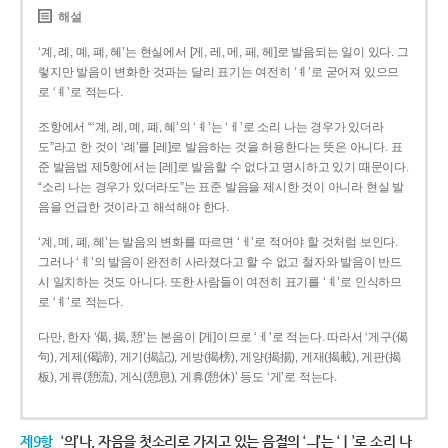
해설
‘계, 례, 몌, 폐, 혜’는 현실에서 [게, 레, 메, 페, 헤]로 발음되는 일이 있다. 그
렇지만 발음이 변화한 것과는 달리 표기는 여전히 ‘ㅖ’로 굳어져 있으므
로 ‘ㅖ’로 적는다.
조항에서 “‘계, 례, 몌, 폐, 혜’의 ‘ㅖ’는 ‘ㅔ’로 소리 나는 경우가 있더라
도”라고 한 것이 ‘례’를 [레]로 발음하는 것을 허용한다는 뜻은 아니다. 표
준 발음법 제5항에서는 [레]로 발음할 수 없다고 명시하고 있기 때문이다.
“소리 나는 경우가 있더라도”는 표준 발음을 제시한 것이 아니라 현실 발
음을 언급한 것이라고 해석해야 한다.
‘계, 몌, 폐, 혜’는 발음의 변화를 따르면 ‘ㅔ’로 적어야 할 것처럼 보인다.
그러나 ‘ㅖ’의 발음이 완전히 사라졌다고 할 수 없고 철자와 발음이 반드
시 일치하는 것도 아니다. 또한 사람들이 여전히 표기를 ‘ㅖ’로 인식하므
로 ‘ㅖ’로 적는다.
다만, 한자 ‘偈, 揭, 憩’는 본음이 [게]이므로 ‘ㅔ’로 적는다. 따라서 ‘게구(偈
句), 게제(偈諦), 게기(揭記), 게방(揭榜), 게양(揭揚), 게재(揭載), 게판(揭
板), 게류(憩流), 게식(憩息), 게휴(憩休)’ 등도 ‘게’로 적는다.
제9항
‘의’나, 자음을 첫소리로 가지고 있는 음절의 ‘ㅢ’는 ‘ㅣ’로 소리 나