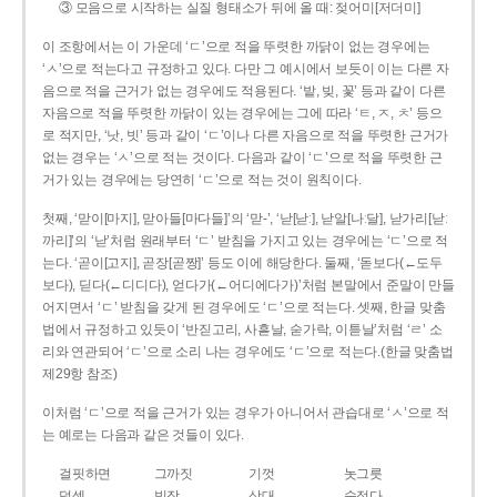
③ 모음으로 시작하는 실질 형태소가 뒤에 올 때: 젖어미[저더미]
이 조항에서는 이 가운데 ‘ㄷ’으로 적을 뚜렷한 까닭이 없는 경우에는
‘ㅅ’으로 적는다고 규정하고 있다. 다만 그 예시에서 보듯이 이는 다른 자
음으로 적을 근거가 없는 경우에도 적용된다. ‘밭, 빚, 꽃’ 등과 같이 다른
자음으로 적을 뚜렷한 까닭이 있는 경우에는 그에 따라 ‘ㅌ, ㅈ, ㅊ’ 등으
로 적지만, ‘낫, 빗’ 등과 같이 ‘ㄷ’이나 다른 자음으로 적을 뚜렷한 근거가
없는 경우는 ‘ㅅ’으로 적는 것이다. 다음과 같이 ‘ㄷ’으로 적을 뚜렷한 근
거가 있는 경우에는 당연히 ‘ㄷ’으로 적는 것이 원칙이다.
첫째, ‘맏이[마지], 맏아들[마다들]’의 ‘맏-’, ‘낟[낟ː], 낟알[나ː달], 낟가리[낟ː
까리]’의 ‘낟’처럼 원래부터 ‘ㄷ’ 받침을 가지고 있는 경우에는 ‘ㄷ’으로 적
는다. ‘곧이[고지], 곧장[곧짱]’ 등도 이에 해당한다. 둘째, ‘돋보다(←도두
보다), 딛다(←디디다), 얻다가(←어디에다가)’처럼 본말에서 준말이 만들
어지면서 ‘ㄷ’ 받침을 갖게 된 경우에도 ‘ㄷ’으로 적는다. 셋째, 한글 맞춤
법에서 규정하고 있듯이 ‘반짇고리, 사흗날, 숟가락, 이튿날’처럼 ‘ㄹ’ 소
리와 연관되어 ‘ㄷ’으로 소리 나는 경우에도 ‘ㄷ’으로 적는다.(한글 맞춤법
제29항 참조)
이처럼 ‘ㄷ’으로 적을 근거가 있는 경우가 아니어서 관습대로 ‘ㅅ’으로 적
는 예로는 다음과 같은 것들이 있다.
걸핏하면
그까짓
기껏
놋그릇
덧셈
빗장
삿대
숫접다