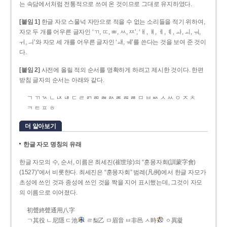
는 속담에서처럼 전통적으로 쓰여 온 것이므로 그대로 유지하였다.
[붙임 1]
한글 자모 스물넉 자만으로 적을 수 없는 소리들을 적기 위하여,
자모 두 개를 어우른 글자인 ‘ㄲ, ㄸ, ㅃ, ㅆ, ㅉ’, ‘ㅐ, ㅒ, ㅔ, ㅖ, ㅘ, ㅚ, ㅝ,
ㅟ, ㅢ’와 자모 세 개를 어우른 글자인 ‘ㅙ, ㅞ’를 쓴다는 것을 보여 준 것이
다.
[붙임 2]
사전에 올릴 적의 순서를 명확하게 하려고 제시한 것이다. 한편
받침 글자의 순서는 아래와 같다.
ㄱ ㄲ ㄳ ㄴ ㄵ ㄶ ㄷ ㄹ ㄺ ㄻ ㄼ ㄽ ㄾ ㄿ ㅀ ㅁ ㅂ ㅄ ㅅ ㅆ ㅇ ㅈ ㅊ
ㅋ ㅌ ㅍ ㅎ
더 알아보기
한글 자모 명칭의 유래
한글 자모의 수, 순서, 이름은 최세진(崔世珍)의 “훈몽자회(訓蒙字會)
(1527)”에서 비롯한다. 최세진은 “훈몽자회” 범례(凡例)에서 한글 자모가
초성에 쓰인 것과 종성에 쓰인 것을 짝을 지어 표시했는데, 그것이 자모
의 이름으로 이어졌다.
初聲終聲通用八字
ㄱ其役 ㄴ尼隱 ㄷ池
ㄹ梨乙 ㅁ眉音 ㅂ非邑 ㅅ時
ㆁ異凝