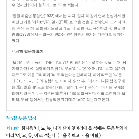
수 있지만 [의]가 원칙이므로 ‘의’로 적는다.
‘한글 마춤법 통일안(1933)’에서는 ‘긔챠, 일긔’와 같이 언어 현실에서 멀
어진 표기를 ‘기차(汽車), 일기(日氣)’로 적을 것을 규정하였다. 그러나 ‘희
망, 주의’는 [의]로 발음되므로 표기도 ‘ㅢ’로 한다고 규정하였다. ‘한글 맞
춤법(1988)’에서는 발음의 변화는 인정하면서 표기는 기존대로 유지하
였다.
‘늬’의 발음과 표기
‘늴리리, 무늬’ 등의 ‘늬’를 ‘니’로 읽지만 표기는 ‘늬’로 하는 것을 ‘ㄴ’의 음
가와 관련하여 설명하기도 한다. ‘무늬’의 ‘ㄴ’은 ‘어머니’의 ‘ㄴ’과 음가가
다르므로 이를 고려하여 ‘늬’로 적는다는 견해이다. 이에 따르면 ‘ㄴ’은
‘ㅣ(ㅑ, ㅕ, ㅛ, ㅠ)’와 결합하면 ‘어머니, 읽으니까’에서의 [니]처럼 경구개
음(硬口蓋音) [ɲ]으로 발음되지만, ‘늴리리, 무늬’ 등의 ‘늬’에서는 구개음
화하지 않은 ‘ㄴ’, 곧 치경음(齒莖音) [n]으로 발음된다. 이를 고려하여 ‘늴
리리, 무늬’ 등에서는 전통적인 표기대로 ‘늬’로 적는다고 본다.
제5절 두음 법칙
제10항
한자음 ‘녀, 뇨, 뉴, 니’가 단어 첫머리에 올 적에는, 두음 법칙에
따라 ‘여, 요, 유, 이’로 적는다. (ㄱ을 취하고, ㄴ을 버림.)