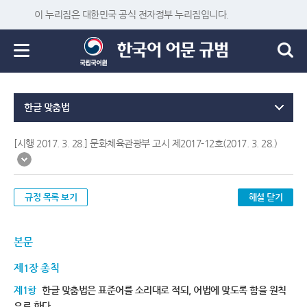
이 누리집은 대한민국 공식 전자정부 누리집입니다.
한글 맞춤법
[시행 2017. 3. 28.] 문화체육관광부 고시 제2017-12호(2017. 3. 28.)
규정 목록 보기
해설 닫기
본문
제1장 총칙
제1항
한글 맞춤법은 표준어를 소리대로 적되, 어법에 맞도록 함을 원칙
으로 한다.