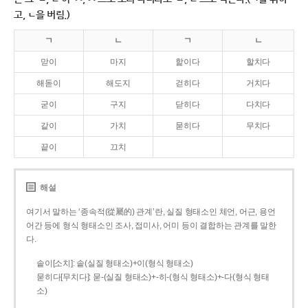
고, ㄴ을 버림.)
ㄱ
ㄴ
ㄱ
ㄴ
맏이
마지
핥이다
할치다
해돋이
해도지
걷히다
거치다
굳이
구지
닫히다
다치다
같이
가치
묻히다
무치다
끝이
끄치
해설
여기서 말하는 ‘종속적(從屬的) 관계’란, 실질 형태소인 체언, 어근, 용언
어간 등에 형식 형태소인 조사, 접미사, 어미 등이 결합하는 관계를 말한
다.
솥이[소치]: 솥(실질 형태소)+이(형식 형태소)
묻히다[무치다]: 묻­-(실질 형태소)+­-히­-(형식 형태소)+-다(형식 형태
소)