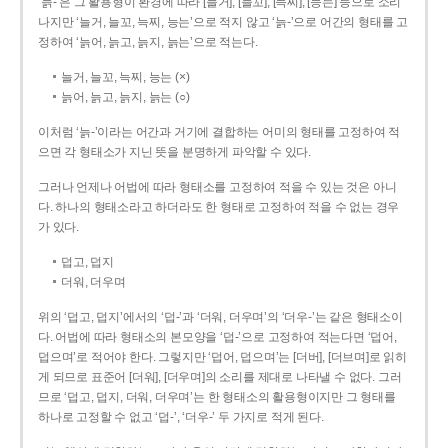
‘늙-’은 그 활용형이 환경에 따라 [늘거], [늘꼬], [늑찌], [능는] 등으로 소리
나지만 ‘늘거, 늘꼬, 늑찌, 능는’으로 적지 않고 ‘늙-’으로 어간의 형태를 고
정하여 ‘늙어, 늙고, 늙지, 늙는’으로 적는다.
늘거, 늘꼬, 늑찌, 능는 (×)
늙어, 늙고, 늙지, 늙는 (○)
이처럼 ‘늙-­’이라는 어간과 거기에 결합하는 어미의 형태를 고정하여 적
으면 각 형태소가 지닌 뜻을 분명하게 파악할 수 있다.
그러나 언제나 어법에 따라 형태소를 고정하여 적을 수 있는 것은 아니
다. 하나의 형태소라고 하더라도 한 형태로 고정하여 적을 수 없는 경우
가 있다.
덥고, 덥지
더워, 더우며
위의 ‘덥고, 덥지’에서의 ‘덥-­’과 ‘더워, 더우며’의 ‘더우-­’는 같은 형태소이
다. 어법에 따라 형태소의 본모양을 ‘덥-­’으로 고정하여 적는다면 ‘덥어,
덥으며’로 적어야 한다. 그렇지만 ‘덥어, 덥으며’는 [더버], [더브며]로 읽히
게 되므로 표준어 [더워], [더우며]의 소리를 제대로 나타낼 수 없다. 그러
므로 ‘덥고, 덥지, 더워, 더우며’는 한 형태소의 활용형이지만 그 형태를
하나로 고정할 수 없고 ‘덥-’, ‘더우-’ 두 가지로 적게 된다.