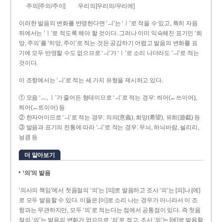
주의[주의/주이]
우리의[우리의/우리에]
이러한 발음의 변화를 반영한다면 ‘ㅢ’는 ‘ㅣ’로 적을 수 있고, 특히 자음
뒤에서는 ‘ㅣ’로 적도록 해야 할 것이다. 그러나 이미 익숙해진 표기인 ‘희
망, 주의’를 ‘히망, 주이’로 적는 것은 공감하기 어렵고 발음의 변화를 표
기에 모두 반영할 수도 없으므로 ‘ㅢ’가 ‘ㅣ’로 소리 나더라도 ‘ㅢ’로 적는
것이다.
이 조항에서는 ‘ㅢ’로 적는 세 가지 유형을 제시하고 있다.
① 모음 ‘ㅡ, ㅣ’가 줄어든 형태이므로 ‘ㅢ’로 적는 경우: 씌어(←쓰이어),
틔어(←트이어) 등
② 한자어이므로 ‘ㅢ’로 적는 경우: 의의(意義), 희망(希望), 유희(遊戱) 등
③ 발음과 표기의 전통에 따라 ‘ㅢ’로 적는 경우: 무늬, 하늬바람, 늴리리,
닁큼 등
더 알아보기
‘의’의 발음
‘의사의 책임’에서 첫음절의 ‘의’는 [의]로 발음하고 조사 ‘의’는 [의]나 [에]
로 모두 발음할 수 있다. 이들은 [이]로 소리 나는 경우가 아니라서 이 조
항과는 무관하지만, 모두 ‘의’로 적는다는 점에서 공통점이 있다. 즉 첫음
절의 ‘의’는 발음의 변화가 없으므로 ‘의’로 적고, 조사 ‘의’는 [에]로 발음할