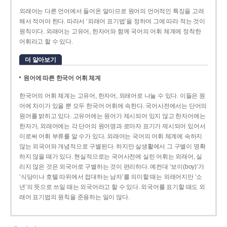
외래어는 다른 언어에서 들어온 말이므로 원어의 언어적인 특징을 고려
해서 적어야 한다. 따라서 ‘외래어 표기법’을 정하여 그에 따라 적는 것이
원칙이다. 외래어는 고유어, 한자어와 함께 국어의 어휘 체계에 정착한
어휘라고 할 수 있다.
더 알아보기
원어에 따른 한국어 어휘 체계
한국어의 어휘 체계는 고유어, 한자어, 외래어로 나눌 수 있다. 이들은 원
어에 차이가 있을 뿐 모두 한국어 어휘에 속한다. 국어사전에서는 단어의
원어를 밝히고 있다. 고유어에는 원어가 제시되어 있지 않고 한자어에는
한자가, 외래어에는 각 단어의 원어명과 로마자 표기가 제시되어 있어서
이로써 어휘 부류를 알 수가 있다. 외래어는 국어의 어휘 체계에 속하지
않는 외국어와 개념적으로 구별된다. 하지만 실생활에서 그 구별이 명확
하지 않을 때가 있다. 현실적으로는 국어사전에 실린 어휘는 외래어, 실
리지 않은 것은 외국어로 구별하는 것이 편리하다. 예컨대 ‘보이(boy)’가
‘식당이나 호텔 따위에서 접대하는 남자’를 의미할 때는 외래어지만 ‘소
년’의 뜻으로 쓰일 때는 외국어라고 할 수 있다. 외국어를 표기할 때도 외
래어 표기법의 원칙을 준용하는 일이 많다.