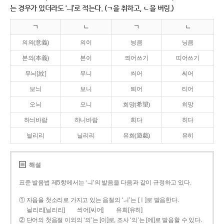
는 경우가 있더라도 ‘ㅢ’로 적는다. (ㄱ을 취하고, ㄴ을 버림.)
ㄱ
ㄴ
ㄱ
ㄴ
의의(意義)
의이
닁큼
닝큼
본의(本義)
본이
띄어쓰기
띠어쓰기
무늬[紋]
무니
씌어
씨어
보늬
보니
틔어
티어
오늬
오니
희망(希望)
히망
하늬바람
하니바람
희다
히다
늴리리
닐리리
유희(遊戱)
유히
해설
표준 발음법 제5항에서는 ‘ㅢ’의 발음을 다음과 같이 규정하고 있다.
① 자음을 첫소리로 가지고 있는 음절의 ‘ㅢ’는 [ㅣ]로 발음한다.
늴리리[닐리리]
씌어[씨어]
유희[유히]
② 단어의 첫음절 이외의 ‘의’는 [이]로, 조사 ‘의’는 [에]로 발음할 수 있다.