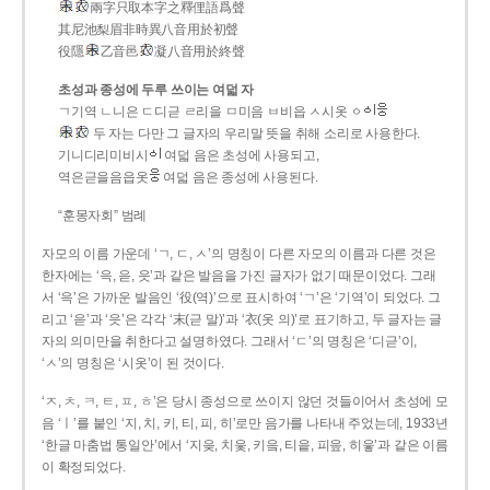
兩字只取本字之釋俚語爲聲
其尼池梨眉非時異八音用於初聲
役隱
乙音邑
凝八音用於終聲
초성과 종성에 두루 쓰이는 여덟 자
ㄱ기역 ㄴ니은 ㄷ디귿 ㄹ리을 ㅁ미음 ㅂ비읍 ㅅ시옷 ㆁ
두 자는 다만 그 글자의 우리말 뜻을 취해 소리로 사용한다.
기니디리미비시
여덟 음은 초성에 사용되고,
역은귿을음읍옷
여덟 음은 종성에 사용된다.
“훈몽자회” 범례
자모의 이름 가운데 ‘ㄱ, ㄷ, ㅅ’의 명칭이 다른 자모의 이름과 다른 것은
한자에는 ‘윽, 읃, 읏’과 같은 발음을 가진 글자가 없기 때문이었다. 그래
서 ‘윽’은 가까운 발음인 ‘役(역)’으로 표시하여 ‘ㄱ’은 ‘기역’이 되었다. 그
리고 ‘읃’과 ‘읏’은 각각 ‘末(귿 말)’과 ‘衣(옷 의)’로 표기하고, 두 글자는 글
자의 의미만을 취한다고 설명하였다. 그래서 ‘ㄷ’의 명칭은 ‘디귿’이,
‘ㅅ’의 명칭은 ‘시옷’이 된 것이다.
‘ㅈ, ㅊ, ㅋ, ㅌ, ㅍ, ㅎ’은 당시 종성으로 쓰이지 않던 것들이어서 초성에 모
음 ‘ㅣ’를 붙인 ‘지, 치, 키, 티, 피, 히’로만 음가를 나타내 주었는데, 1933년
‘한글 마춤법 통일안’에서 ‘지읒, 치읓, 키읔, 티읕, 피읖, 히읗’과 같은 이름
이 확정되었다.