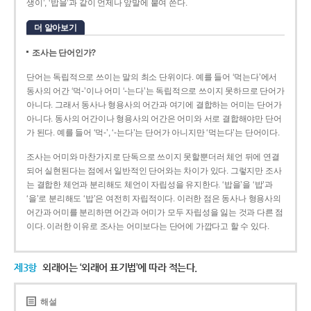
생이’, ‘밥을’과 같이 언제나 앞말에 붙여 쓴다.
더 알아보기
조사는 단어인가?
단어는 독립적으로 쓰이는 말의 최소 단위이다. 예를 들어 ‘먹는다’에서
동사의 어간 ‘먹-­’이나 어미 ‘­-는다’는 독립적으로 쓰이지 못하므로 단어가
아니다. 그래서 동사나 형용사의 어간과 여기에 결합하는 어미는 단어가
아니다. 동사의 어간이나 형용사의 어간은 어미와 서로 결합해야만 단어
가 된다. 예를 들어 ‘먹-’, ‘-는다’는 단어가 아니지만 ‘먹는다’는 단어이다.
조사는 어미와 마찬가지로 단독으로 쓰이지 못할뿐더러 체언 뒤에 연결
되어 실현된다는 점에서 일반적인 단어와는 차이가 있다. 그렇지만 조사
는 결합한 체언과 분리해도 체언이 자립성을 유지한다. ‘밥을’을 ‘밥’과
‘을’로 분리해도 ‘밥’은 여전히 자립적이다. 이러한 점은 동사나 형용사의
어간과 어미를 분리하면 어간과 어미가 모두 자립성을 잃는 것과 다른 점
이다. 이러한 이유로 조사는 어미보다는 단어에 가깝다고 할 수 있다.
제3항
외래어는 ‘외래어 표기법’에 따라 적는다.
해설