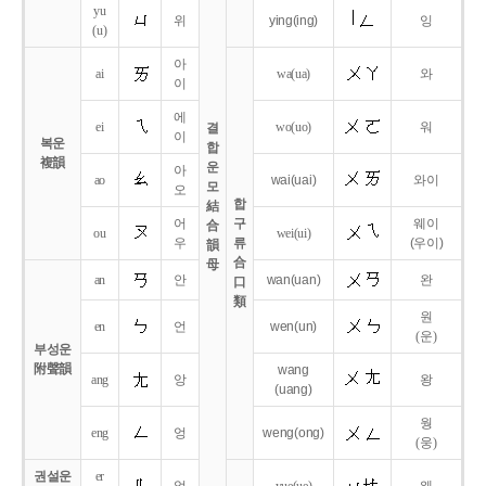
yu
위
ying
(ing)
잉
(u)
아
ai
wa
(ua)
와
이
에
ei
wo
(uo)
워
결
이
복운
합
複韻
운
아
ao
wai
(uai)
와이
모
오
합
結
어
구
웨이
合
ou
wei
(ui)
우
류
(우이)
韻
合
母
an
안
wan
(uan)
완
口
類
원
en
언
wen
(un)
(운)
부성운
附聲韻
wang
ang
앙
왕
(uang)
웡
eng
엉
weng
(ong)
(웅)
권설운
er