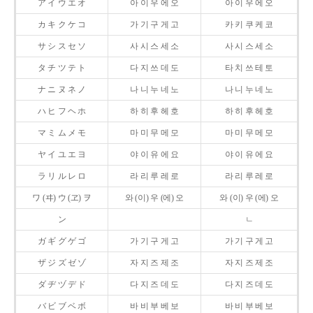
ア イ ウ エ オ
아 이 우 에 오
아 이 우 에 오
カ キ ク ケ コ
가 기 구 게 고
카 키 쿠 케 코
サ シ ス セ ソ
사 시 스 세 소
사 시 스 세 소
タ チ ツ テ ト
다 지 쓰 데 도
타 치 쓰 테 토
ナ ニ ヌ ネ ノ
나 니 누 네 노
나 니 누 네 노
ハ ヒ フ ヘ ホ
하 히 후 헤 호
하 히 후 헤 호
マ ミ ム メ モ
마 미 무 메 모
마 미 무 메 모
ヤ イ ユ エ ヨ
야 이 유 에 요
야 이 유 에 요
ラ リ ル レ ロ
라 리 루 레 로
라 리 루 레 로
ワ (ヰ) ウ (ヱ) ヲ
와 (이) 우 (에) 오
와 (이) 우 (에) 오
ン
ㄴ
ガ ギ グ ゲ ゴ
가 기 구 게 고
가 기 구 게 고
ザ ジ ズ ゼ ゾ
자 지 즈 제 조
자 지 즈 제 조
ダ ヂ ヅ デ ド
다 지 즈 데 도
다 지 즈 데 도
バ ビ ブ ベ ボ
바 비 부 베 보
바 비 부 베 보