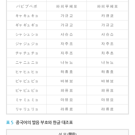
パ ピ プ ペ ポ
파 피 푸 페 포
파 피 푸 페 포
キャ キュ キョ
갸 규 교
캬 큐 쿄
ギャ ギュ ギョ
갸 규 교
갸 규 교
シャ シュ ショ
샤 슈 쇼
샤 슈 쇼
ジャ ジュ ジョ
자 주 조
자 주 조
チャ チュ チョ
자 주 조
차 추 초
ニャ ニュ ニョ
냐 뉴 뇨
냐 뉴 뇨
ヒャ ヒュ ヒョ
햐 휴 효
햐 휴 효
ビャ ビュ ビョ
뱌 뷰 뵤
뱌 뷰 뵤
ピャ ピュ ピョ
퍄 퓨 표
퍄 퓨 표
ミャ ミュ ミョ
먀 뮤 묘
먀 뮤 묘
リャ リュ リョ
랴 류 료
랴 류 료
표 5
중국어의 발음 부호와 한글 대조표
성 모 (聲母)