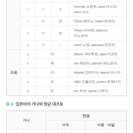
Sorrento 소렌토, asma 아스마,
s
ㅅ
스
sasso 사소
t
ㅌ
트
Torino 토리노, tranne 트란네
Vivace 비바체, manovra
v
ㅂ
브
마노브라
z
ㅊ
―
nozze 노체, mancanza 만칸차
a
아
abituro 아비투로, capra 카프라
e
에
erta 에르타, padrone 파드로네
모음
i
이
infamia 인파미아, manica 마니카
o
오
oblio 오블리오, poetica 포에티카
u
우
uva 우바, spuma 스푸마
표 4
일본어의 가나와 한글 대조표
한글
가나
어두
어중ㆍ어말