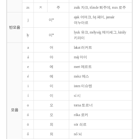
zs
ㅈ
주
zsák 자크, tőzsde 퇴주데, rozs 로주
ajak 어여크, fej 페이, január
j
이*
여누아르
반모음
lyuk 유크, mélység 메이셰그, király
ly
이*
키라이
a
어
lakat 러커트
á
아
máj 마이
e
에
mert 메르트
é
에
mész 메스
i
이
isten 이슈텐
í
이
sí 시
o
오
torna 토르너
모음
ó
오
róka 로커
ö
외
sör 쇠르
ő
외
nő 뇌