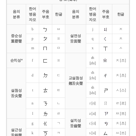
한어
한어
음의
주음
음의
주음
병음
한글
병음
한글
분류
부호
분류
부호
자모
자모
b
ㅂ
j
ㅈ
중순성
설면성
p
ㅍ
q
ㅊ
重脣聲
舌面聲
m
ㅁ
x
ㅅ
zh
순치성*
f
ㅍ
ㅈ [즈]
[zhi]
ch
d
ㄷ
ㅊ [츠]
교설첨성
[chi]
翹舌尖聲
sh
t
ㅌ
ㅅ [스]
설첨성
[shi]
舌尖聲
ㄖ
n
ㄴ
r [ri]
ㄹ [르]
l
ㄹ
z [zi]
ㅉ [쯔]
설치성
g
ㄱ
c [ci]
ㅊ [츠]
舌齒聲
설근성
k
ㅋ
s [si]
ㅆ [쓰]
舌根聲