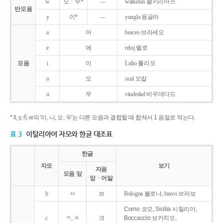
w
오ㆍ우*
―
walkirias 왈키리아스
반모음
y
이*
―
yungla 융글라
a
아
braceo 브라세오
e
에
reloj 렐로
모음
i
이
Lulio 룰리오
o
오
ocal 오칼
u
우
viudedad 비우데다드
* ll, y, ñ, w의 '이, 니, 오, 우'는 다른 모음과 결합할 때 합쳐서 1 음절로 적는다.
표 3
이탈리아어 자모와 한글 대조표
한글
자모
보기
자음
모음 앞
앞ㆍ어말
b
ㅂ
브
Bologna 볼로냐, bravo 브라보
Como 코모, Sicilia 시칠리아,
c
ㅋ, ㅊ
크
Boccaccio 보카치오,