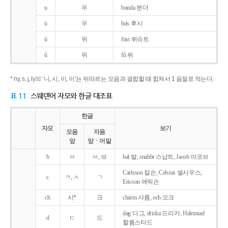
u
우
bunda 분더
ú
우
hús 후시
ü
위
füst 퓌슈트
ű
위
fű 퓌
* ny, s, j, ly의 ‘니, 시, 이, 이’는 뒤따르는 모음과 결합할 때 합쳐서 1 음절로 적는다.
표 11
스웨덴어 자모와 한글 대조표
한글
자모
보기
모음
자음
앞
앞ㆍ어말
b
ㅂ
ㅂ, 브
bal 발, snabbt 스납트, Jacob 야코브
Carlsson 칼손, Celsius 셀시우스,
c
ㅋ, ㅅ
ㄱ
Ericson 에릭손
ch
시*
크
charm 샤름, och 오크
dag 다그, dricka 드리카, Halmstad
d
ㄷ
드
할름스타드