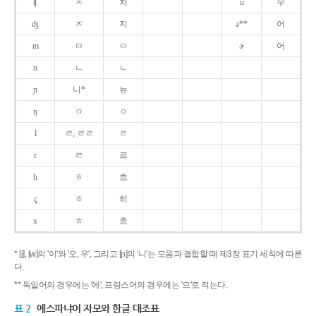
ʧ
ㅊ
치
u
우
ʤ
ㅈ
지
ə**
어
m
ㅁ
ㅁ
ɚ
어
n
ㄴ
ㄴ
ɲ
니*
뉴
ŋ
ㅇ
ㅇ
l
ㄹ, ㄹㄹ
ㄹ
r
ㄹ
르
h
ㅎ
흐
ç
ㅎ
히
x
ㅎ
흐
* [j], [w]의 '이'와 '오, 우', 그리고 [ɲ]의 '니'는 모음과 결합할 때 제3장 표기 세칙에 따른
다.
** 독일어의 경우에는 '에', 프랑스어의 경우에는 '으'로 적는다.
표 2
에스파냐어 자모와 한글 대조표