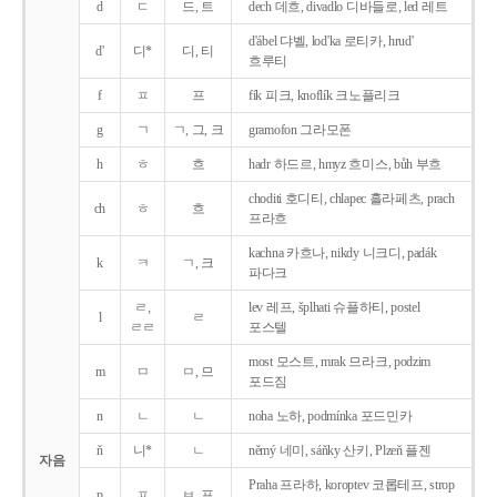
d
ㄷ
드, 트
dech 데흐, divadlo 디바들로, led 레트
d'ábel 댜벨, lod'ka 로티카, hrud'
d'
디*
디, 티
흐루티
f
ㅍ
프
fík 피크, knoflík 크노플리크
g
ㄱ
ㄱ, 그, 크
gramofon 그라모폰
h
ㅎ
흐
hadr 하드르, hmyz 흐미스, bůh 부흐
choditi 호디티, chlapec 흘라페츠, prach
ch
ㅎ
흐
프라흐
kachna 카흐나, nikdy 니크디, padák
k
ㅋ
ㄱ, 크
파다크
ㄹ,
lev 레프, šplhati 슈플하티, postel
l
ㄹ
ㄹㄹ
포스텔
most 모스트, mrak 므라크, podzim
m
ㅁ
ㅁ, 므
포드짐
n
ㄴ
ㄴ
noha 노하, podmínka 포드민카
ň
니*
ㄴ
němý 네미, sáňky 산키, Plzeň 플젠
자음
Praha 프라하, koroptev 코롭테프, strop
p
ㅍ
ㅂ, 프