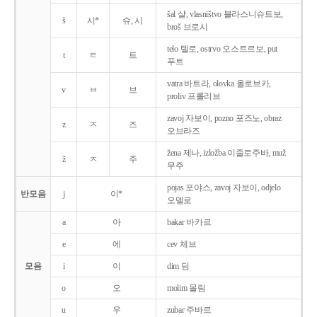
šal 샬, vlasništvo 블라스니슈트보,
š
시*
슈, 시
broš 브로시
telo 텔로, ostrvo 오스트르보, put
t
ㅌ
트
푸트
vatra 바트라, olovka 올로브카,
v
ㅂ
브
proliv 프롤리브
zavoj 자보이, pozno 포즈노, obraz
z
ㅈ
즈
오브라즈
žena 제나, izložba 이즐로주바, muž
ž
ㅈ
주
무주
pojas 포야스, zavoj 자보이, odjelo
반모음
j
이*
오델로
a
아
bakar 바카르
e
에
cev 체브
모음
i
이
dim 딤
o
오
molim 몰림
u
우
zubar 주바르