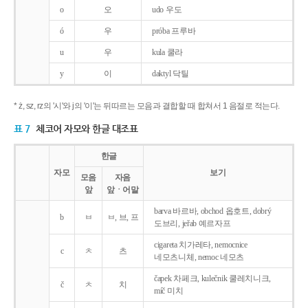
o
오
udo 우도
ó
우
próba 프루바
u
우
kula 쿨라
y
이
daktyl 닥틸
* ż, sz, rz의 '시'와 j의 '이'는 뒤따르는 모음과 결합할 때 합쳐서 1 음절로 적는다.
표 7
체코어 자모와 한글 대조표
한글
자모
보기
모음
자음
앞
앞ㆍ어말
barva 바르바, obchod 옵호트, dobrý
b
ㅂ
ㅂ, 브, 프
도브리, jeřab 예르자프
cigareta 치가레타, nemocnice
c
ㅊ
츠
네모츠니체, nemoc 네모츠
čapek 차페크, kulečnik 쿨레치니크,
č
ㅊ
치
míč 미치