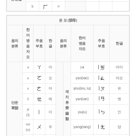
h
ㅎ
운 모 (韻母)
한
어
한어
음의
병
주음
한
음의
주음
병음
한글
분류
음
부호
글
분류
부호
자모
자
모
a
아
yai
야이
o
오
yao
(iao)
야오
e
어
you
(iou,
iu)
유
제
치
ê
에
yan
(ian)
옌
단운
류
單韻
齊
yi
이
yin(in)
인
齒
(i)
類
wu
우
yang
(iang)
양
(u)