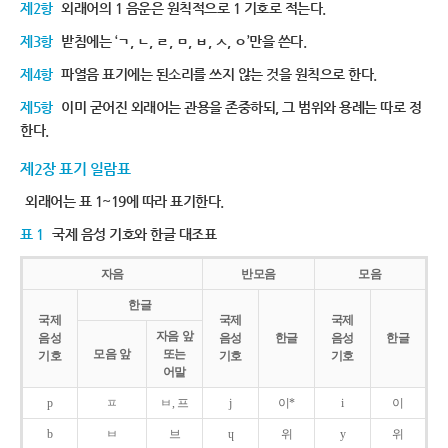
제2항
외래어의 1 음운은 원칙적으로 1 기호로 적는다.
제3항
받침에는 ‘ㄱ, ㄴ, ㄹ, ㅁ, ㅂ, ㅅ, ㅇ’만을 쓴다.
제4항
파열음 표기에는 된소리를 쓰지 않는 것을 원칙으로 한다.
제5항
이미 굳어진 외래어는 관용을 존중하되, 그 범위와 용례는 따로 정
한다.
제2장 표기 일람표
외래어는 표 1~19에 따라 표기한다.
표 1
국제 음성 기호와 한글 대조표
자음
반모음
모음
한글
국제
국제
국제
자음 앞
음성
음성
한글
음성
한글
모음 앞
또는
기호
기호
기호
어말
p
ㅍ
ㅂ, 프
j
이*
i
이
b
ㅂ
브
ɥ
위
y
위