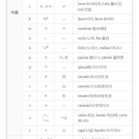
lacrar 라크라르, Lulio 룰리오,
l
ㄹ, ㄹㄹ
ㄹ
ocal 오칼
자음
ll
이*
―
llama 야마, lluvia 유비아
m
ㅁ
ㅁ
membrete 멤브레테
n
ㄴ
ㄴ
noche 노체, flan 플란
ñ
니*
―
ñoñez 뇨녜스, mañana 마냐나
p
ㅍ
ㅂ, 프
pepsina 펩시나, plantón 플란톤
q
ㅋ
―
quisquilla 키스키야
r
ㄹ
르
rascador 라스카도르
s
ㅅ
스
sastreria 사스트레리아
t
ㅌ
트
tetraetro 테트라에트로
v
ㅂ
―
viudedad 비우데다드
ㅅ,
xenón 세논, laxante 락산테, yuxta
x
ㄱ스
ㄱㅅ
육스타
z
ㅅ
스
zagal 사갈, liquidez 리키데스