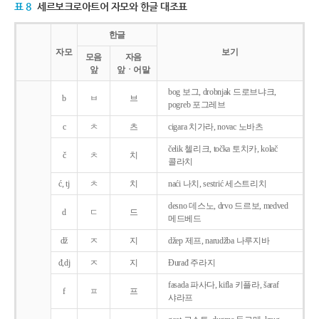
표 8
세르보크로아트어 자모와 한글 대조표
한글
자모
보기
모음
자음
앞
앞ㆍ어말
bog 보그, drobnjak 드로브냐크,
b
ㅂ
브
pogreb 포그레브
c
ㅊ
츠
cigara 치가라, novac 노바츠
čelik 첼리크, točka 토치카, kolač
č
ㅊ
치
콜라치
ć, tj
ㅊ
치
naći 나치, sestrić 세스트리치
desno 데스노, drvo 드르보, medved
d
ㄷ
드
메드베드
dž
ㅈ
지
džep 제프, narudžba 나루지바
đ,dj
ㅈ
지
Ðurađ 주라지
fasada 파사다, kifla 키플라, šaraf
f
ㅍ
프
샤라프