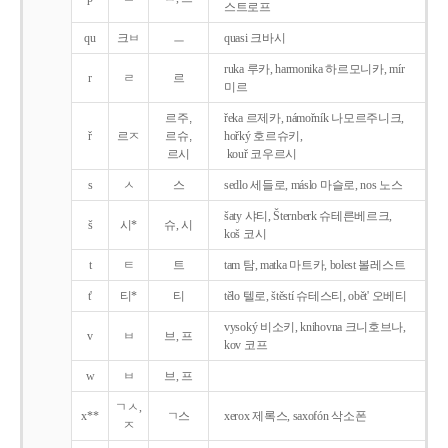
스트로프
qu
크ㅂ
ㅡ
quasi 크바시
ruka 루카, harmonika 하르모니카, mír
r
ㄹ
르
미르
르주,
řeka 르제카, námořník 나모르주니크,
ř
르ㅈ
르슈,
hořký 호르슈키,
르시
kouř 코우르시
s
ㅅ
스
sedlo 세들로, máslo 마슬로, nos 노스
šaty 샤티, Šternberk 슈테른베르크,
š
시*
슈, 시
koš 코시
t
ㅌ
트
tam 탐, matka 마트카, bolest 볼레스트
t'
티*
티
tělo 텔로, štěstí 슈테스티, obět' 오베티
vysoký 비소키, knihovna 크니호브나,
v
ㅂ
브, 프
kov 코프
w
ㅂ
브, 프
ㄱㅅ,
x**
ㄱ스
xerox 제록스, saxofón 삭소폰
ㅈ