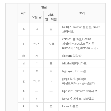
한글
자모
보기
자음
모음 앞
앞ㆍ어말
biz 비스, blandon 블란돈, braceo
b
ㅂ
브
브라세오
colcren 콜크렌, Cecilia
c
ㅋ, ㅅ
ㄱ, 크
세실리아, coccion 콕시온,
bistec 비스텍, dictado 딕타도
ch
ㅊ
―
chicharra 치차라
d
ㄷ
드
felicidad 펠리시다드
f
ㅍ
프
fuga 푸가, fran 프란
ganga 강가, geologia
g
ㄱ, ㅎ
그
헤올로히아, yungla 융글라
h
―
―
hipo 이포, quehacer 케아세르
j
ㅎ
―
jueves 후에베스, reloj 렐로
k
ㅋ
크
kapok 카포크