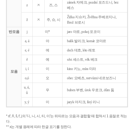
zámek 자메크, pozdní 포즈드니, bez
z
ㅈ
즈, 스
베스
Žižka 지슈카, Žvěřina 주베르지나,
ž
ㅈ
주, 슈, 시
Brož 브로시
반모음
j
이*
jaro 야로, pokoj 포코이
a, á
아
balík 발리크, komár 코마르
e, é
에
dech 데흐, léto 레토
ě
예
sěst 셰스트, věk 베크
i, í
이
kino 키노, míra 미라
모음
o,ó
오
obec 오베츠, nervózni 네르보즈니
u, ú,
우
buben 부벤, úrok 우로크, dům 둠
ů
y, ý
이
jazyk
야지크, líný 리니
* d', ň, š, t', j의 '디, 니, 시, 티, 이'는 뒤따르는 모음과 결합할 때 합쳐서 1 음절로 적는
다.
** x는 개별 용례에 따라 한글 표기를 정한다.