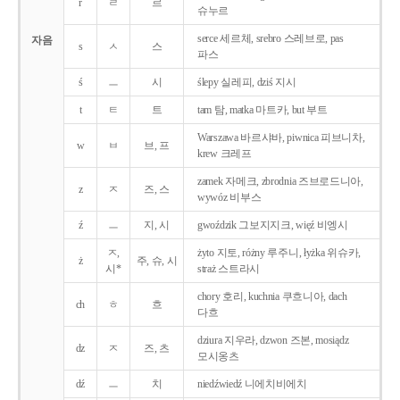
r
ㄹ
르
슈누르
serce 세르체, srebro 스레브로, pas
자음
s
ㅅ
스
파스
ś
ㅡ
시
ślepy 실레피, dziś 지시
t
ㅌ
트
tam 탐, matka 마트카, but 부트
Warszawa 바르샤바, piwnica 피브니차,
w
ㅂ
브, 프
krew 크레프
zamek 자메크, zbrodnia 즈브로드니아,
z
ㅈ
즈, 스
wywóz 비부스
ź
ㅡ
지, 시
gwoździk 그보지지크, więź 비엥시
ㅈ,
żyto 지토, różny 루주니, łyżka 위슈카,
ż
주, 슈, 시
시*
straż 스트라시
chory 호리, kuchnia 쿠흐니아, dach
ch
ㅎ
흐
다흐
dziura 지우라, dzwon 즈본, mosiądz
dz
ㅈ
즈, 츠
모시옹츠
dź
ㅡ
치
niedźwiedź 니에치비에치