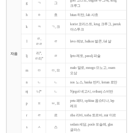
gost 고스트, dugme 두그메, krug
g
ㄱ
그
크루그
h
ㅎ
흐
hitan 히탄, šah 샤흐
korist 코리스트, krug 크루그, jastuk
k
ㅋ
ㄱ, 크
야스투크
ㄹ,
l
ㄹ
levo 레보, balkon 발콘, šal 샬
ㄹㄹ
리*,
자음
lj
ㄹ
ljeto 레토, pasulj 파술
ㄹ리*
malo 말로, mnogo 므노고, osam
m
ㅁ
ㅁ, 므
오삼
n
ㄴ
ㄴ
nos 노스, banka 반카, loman 로만
nj
니*
ㄴ
Njegoš 녜고시, svibanj 스비반
peta 페타, opština 옵슈티나, lep
p
ㅍ
ㅂ, 프
레프
r
ㄹ
르
riba 리바, torba 토르바, mir 미르
sedam 세담, posle 포슬레, glas
s
ㅅ
스
글라스