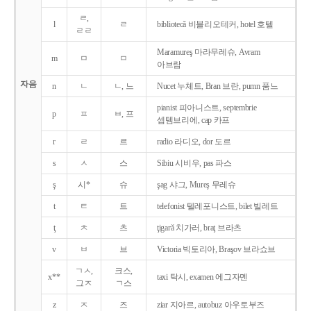
ㄹ,
l
ㄹ
bibliotecǎ 비블리오테커, hotel 호텔
ㄹㄹ
Maramureş 마라무레슈, Avram
m
ㅁ
ㅁ
아브람
자음
n
ㄴ
ㄴ, 느
Nucet 누체트, Bran 브란, pumn 품느
pianist 피아니스트, septembrie
p
ㅍ
ㅂ, 프
셉템브리에, cap 카프
r
ㄹ
르
radio 라디오, dor 도르
s
ㅅ
스
Sibiu 시비우, pas 파스
ş
시*
슈
şag 샤그, Mureş 무레슈
t
ㅌ
트
telefonist 텔레포니스트, bilet 빌레트
ţ
ㅊ
츠
ţigarǎ 치가러, braţ 브라츠
v
ㅂ
브
Victoria 빅토리아, Braşov 브라쇼브
ㄱㅅ,
크스,
x**
taxi 탁시, examen 에그자멘
그ㅈ
ㄱ스
z
ㅈ
즈
ziar 지아르, autobuz 아우토부즈