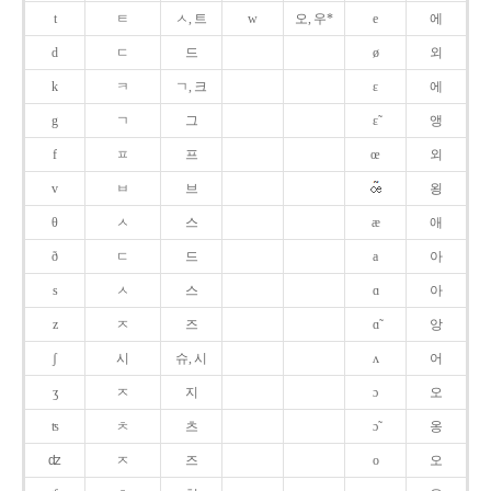
t
ㅌ
ㅅ, 트
w
오, 우*
e
에
d
ㄷ
드
ø
외
k
ㅋ
ㄱ, 크
ɛ
에
g
ㄱ
그
ɛ̃
앵
f
ㅍ
프
œ
외
v
ㅂ
브
욍
θ
ㅅ
스
æ
애
ð
ㄷ
드
a
아
s
ㅅ
스
ɑ
아
z
ㅈ
즈
ɑ̃
앙
ʃ
시
슈, 시
ʌ
어
ʒ
ㅈ
지
ɔ
오
ʦ
ㅊ
츠
ɔ̃
옹
ʣ
ㅈ
즈
o
오