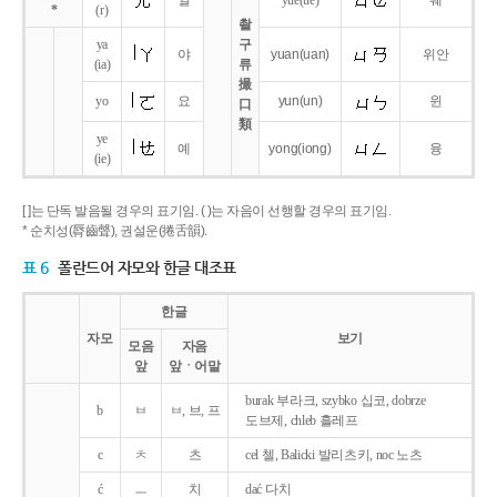
얼
yue
(ue)
웨
*
(r)
촬
ya
구
야
yuan
(uan)
위안
(ia)
류
撮
yo
요
yun
(un)
윈
口
類
ye
예
yong
(iong)
융
(ie)
[ ]는 단독 발음될 경우의 표기임. ( )는 자음이 선행할 경우의 표기임.
* 순치성(脣齒聲), 권설운(捲舌韻).
표 6
폴란드어 자모와 한글 대조표
한글
자모
보기
모음
자음
앞
앞ㆍ어말
burak 부라크, szybko 십코, dobrze
b
ㅂ
ㅂ, 브, 프
도브제, chleb 흘레프
c
ㅊ
츠
cel 첼, Balicki 발리츠키, noc 노츠
ć
ㅡ
치
dać 다치