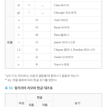
ch
ㅋ
ㅡ
Cheia 케이아
gh
ㄱ
ㅡ
Gheorghe 게오르게
a
아
Arad 아라드
ǎ
어
Bacǎu 바커우
e
에
Elena 엘레나
모음
i
이
pianist 피아니스트
î, â
으
Cîmpina 큼피나, România 로므니아
o
오
Oradea 오라데아
u
우
Nucet 누체트
* ş의 '시'는 뒤따르는 모음과 결합할 때 합쳐서 1 음절로 적는다.
** x는 개별 용례에 따라 한글 표기를 정한다.
표 10
헝가리어 자모와 한글 대조표
한글
자모
보기
모음
자음