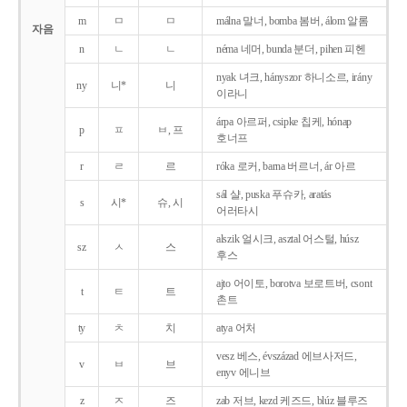
m
ㅁ
ㅁ
málna 말너, bomba 봄버, álom 알롬
자음
n
ㄴ
ㄴ
néma 네머, bunda 분더, pihen 피헨
nyak 녀크, hányszor 하니소르, irány
ny
니*
니
이라니
árpa 아르퍼, csipke 칩케, hónap
p
ㅍ
ㅂ, 프
호너프
r
ㄹ
르
róka 로커, barna 버르너, ár 아르
sál 샬, puska 푸슈카, aratás
s
시*
슈, 시
어러타시
alszik 얼시크, asztal 어스털, húsz
sz
ㅅ
스
후스
ajto 어이토, borotva 보로트버, csont
t
ㅌ
트
촌트
ty
ㅊ
치
atya 어처
vesz 베스, évszázad 에브사저드,
v
ㅂ
브
enyv 에니브
z
ㅈ
즈
zab 저브, kezd 케즈드, blúz 블루즈