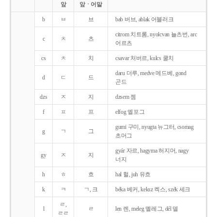
앞
앞ㆍ어말
b
ㅂ
브
bab 버브, ablak 어블러크
citrom 치트롬, nyolcvan 뇰츠번, arc
c
ㅊ
츠
어르츠
cs
ㅊ
치
csavar 처버르, kulcs 쿨치
daru 더루, medve 메드베, gond
d
ㄷ
드
곤드
dzs
ㅈ
지
dzsem 젬
f
ㅍ
프
elfog 엘포그
gumi 구미, nyugta 뉴그터, csomag
g
ㄱ
그
초머그
gyár 자르, hagyma 허지머, nagy
gy
ㅈ
지
너지
h
ㅎ
흐
hal 헐, juh 유흐
k
ㅋ
ㄱ, 크
béka 베커, keksz 켁스, szék 세크
ㄹ,
l
ㄹ
len 렌, meleg 멜레그, dél 델
ㄹㄹ