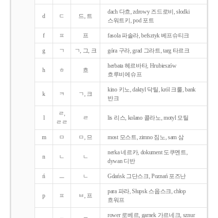
dach 다흐, zdrowy 즈드로비, słodki
d
ㄷ
드, 트
스워트키, pod 포트
f
ㅍ
프
fasola 파솔라, befsztyk 베프슈티크
g
ㄱ
ㄱ, 그, 크
góra 구라, grad 그라트, targ 타르크
herbata 헤르바타, Hrubieszów
h
ㅎ
흐
흐루비에슈프
kino 키노, daktyl 닥틸, król 크룰, bank
k
ㅋ
ㄱ, 크
반크
ㄹ,
l
ㄹ
lis 리스, kolano 콜라노, motyl 모틸
ㄹㄹ
m
ㅁ
ㅁ, 므
most 모스트, zimno 짐노, sam 삼
nerka 네르카, dokument 도쿠멘트,
n
ㄴ
ㄴ
dywan 디반
ń
ㅡ
ㄴ
Gdańsk 그단스크, Poznań 포즈난
para 파라, Słupsk 스웁스크, chłop
p
ㅍ
ㅂ, 프
흐워프
rower 로베르, garnek 가르네크, sznur