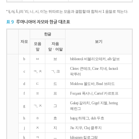
* lj, nj, š, j의 '리, 니, 시, 이'는 뒤따르는 모음과 결합할 때 합쳐서 1 음절로 적는다.
표 9
루마니아어 자모와 한글 대조표
한글
자모
보기
모음
자음
앞
앞ㆍ어말
b
ㅂ
브
bibliotecǎ 비블리오테커, alb 알브
Cîntec 큰테크, Cine 치네, facturǎ
c
ㅋ, ㅊ
ㄱ, 크
팍투러
d
ㄷ
드
Moldova 몰도바, Brad 브라드
f
ㅍ
프
Focşani 폭샤니, Cartof 카르토프
Galaţi 갈라치, Gigel 지젤, hering
g
ㄱ, ㅈ
그
헤린그
h
ㅎ
흐
haţeg 하체그, duh 두흐
j
ㅈ
지
Jiu 지우, Cluj 클루지
k
ㅋ
ㅡ
kilogram 킬로그람