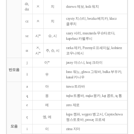
dż,
ㅈ
치
drzewo 제보, łodż 워치
drz
czysty 치스티, beczka 베치카, klucz
cz
ㅊ
치
클루치
szary 샤리, musztarda 무슈타르다,
sz
시*
슈, 시
kapelusz 카펠루시
ㅈ,
rzeka 제카, Przemyśl 프셰미실, kołnierz
rz
주, 슈, 시
시*
코우니에시
j
이*
jasny 야스니, kraj 크라이
반모음
łono 워노, głowa 그워바, bułka 부우카,
ł
우
kanał 카나우
a
아
trawa 트라바
ą̨
옹
trąba 트롱바, mąka 몽카, kąt 콩트, tą 통
e
에
zero 제로
kępa 켕파, węgorz 벵고시, Częstochowa
ę
엥, 에
쳉스토호바, proszę 프로셰
모음
i
이
zima 지마