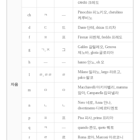
credo 크레도
Pinocchio 피노키오, cherubino
ch
ㅋ
―
케루비노
d
ㄷ
드
Dante 단테, drizza 드리차
f
ㅍ
프
Firenze 피렌체, freddo 프레도
Galileo 갈릴레오, Genova
g
ㄱ, ㅈ
그
제노바, gloria 글로리아
h
―
―
hanno 안노, oh 오
Milano 밀라노, largo 라르고,
l
ㄹ, ㄹㄹ
ㄹ
palco 팔코
자음
Macchiavelli 마키아벨리, mamma
m
ㅁ
ㅁ
맘마, Campanella 캄파넬라
Nero 네로, Anna 안나,
n
ㄴ
ㄴ
divertimento 디베르티멘토
p
ㅍ
프
Pisa 피사, prima 프리마
q
ㅋ
―
quando 콴도, queto 퀘토
r
ㄹ
르
Roma 로마, Marconi 마르코니