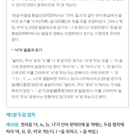
수 있지만 [의]가 원칙이므로 ‘의’로 적는다.
‘한글 마춤법 통일안(1933)’에서는 ‘긔챠, 일긔’와 같이 언어 현실에서 멀
어진 표기를 ‘기차(汽車), 일기(日氣)’로 적을 것을 규정하였다. 그러나 ‘희
망, 주의’는 [의]로 발음되므로 표기도 ‘ㅢ’로 한다고 규정하였다. ‘한글 맞
춤법(1988)’에서는 발음의 변화는 인정하면서 표기는 기존대로 유지하
였다.
‘늬’의 발음과 표기
‘늴리리, 무늬’ 등의 ‘늬’를 ‘니’로 읽지만 표기는 ‘늬’로 하는 것을 ‘ㄴ’의 음
가와 관련하여 설명하기도 한다. ‘무늬’의 ‘ㄴ’은 ‘어머니’의 ‘ㄴ’과 음가가
다르므로 이를 고려하여 ‘늬’로 적는다는 견해이다. 이에 따르면 ‘ㄴ’은
‘ㅣ(ㅑ, ㅕ, ㅛ, ㅠ)’와 결합하면 ‘어머니, 읽으니까’에서의 [니]처럼 경구개
음(硬口蓋音) [ɲ]으로 발음되지만, ‘늴리리, 무늬’ 등의 ‘늬’에서는 구개음
화하지 않은 ‘ㄴ’, 곧 치경음(齒莖音) [n]으로 발음된다. 이를 고려하여 ‘늴
리리, 무늬’ 등에서는 전통적인 표기대로 ‘늬’로 적는다고 본다.
제5절 두음 법칙
제10항
한자음 ‘녀, 뇨, 뉴, 니’가 단어 첫머리에 올 적에는, 두음 법칙에
따라 ‘여, 요, 유, 이’로 적는다. (ㄱ을 취하고, ㄴ을 버림.)