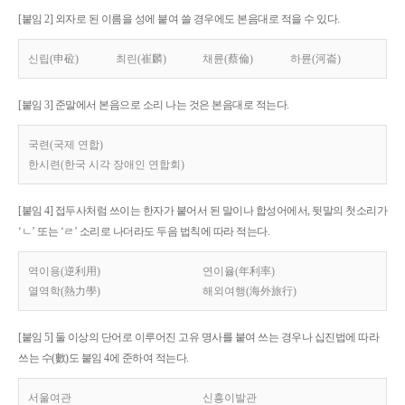
[붙임 2] 외자로 된 이름을 성에 붙여 쓸 경우에도 본음대로 적을 수 있다.
신립(申砬)
최린(崔麟)
채륜(蔡倫)
하륜(河崙)
[붙임 3] 준말에서 본음으로 소리 나는 것은 본음대로 적는다.
국련(국제 연합)
한시련(한국 시각 장애인 연합회)
[붙임 4] 접두사처럼 쓰이는 한자가 붙어서 된 말이나 합성어에서, 뒷말의 첫소리가
‘ㄴ’ 또는 ‘ㄹ’ 소리로 나더라도 두음 법칙에 따라 적는다.
역이용(逆利用)
연이율(年利率)
열역학(熱力學)
해외여행(海外旅行)
[붙임 5] 둘 이상의 단어로 이루어진 고유 명사를 붙여 쓰는 경우나 십진법에 따라
쓰는 수(數)도 붙임 4에 준하여 적는다.
서울여관
신흥이발관