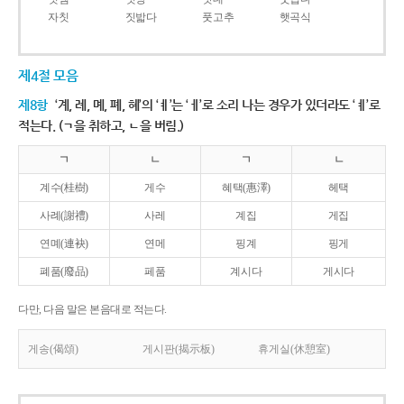
자칫
짓밟다
풋고추
햇곡식
제4절 모음
제8항
‘계, 례, 몌, 폐, 혜’의 ‘ㅖ’는 ‘ㅔ’로 소리 나는 경우가 있더라도 ‘ㅖ’로
적는다. (ㄱ을 취하고, ㄴ을 버림.)
ㄱ
ㄴ
ㄱ
ㄴ
계수(桂樹)
게수
혜택(惠澤)
헤택
사례(謝禮)
사레
계집
게집
연몌(連袂)
연메
핑계
핑게
폐품(廢品)
페품
계시다
게시다
다만, 다음 말은 본음대로 적는다.
게송(偈頌)
게시판(揭示板)
휴게실(休憩室)