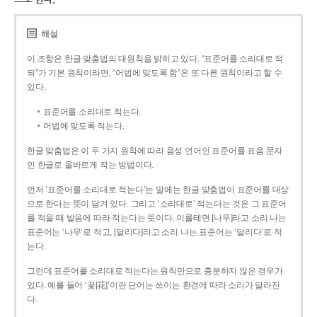
해설
이 조항은 한글 맞춤법의 대원칙을 밝히고 있다. “표준어를 소리대로 적
되”가 기본 원칙이라면, “어법에 맞도록 함”은 또 다른 원칙이라고 할 수
있다.
표준어를 소리대로 적는다.
어법에 맞도록 적는다.
한글 맞춤법은 이 두 가지 원칙에 따라 음성 언어인 표준어를 표음 문자
인 한글로 올바르게 적는 방법이다.
먼저 ‘표준어를 소리대로 적는다’는 말에는 한글 맞춤법이 표준어를 대상
으로 한다는 뜻이 담겨 있다. 그리고 ‘소리대로’ 적는다는 것은 그 표준어
를 적을 때 발음에 따라 적는다는 뜻이다. 이를테면 [나무]라고 소리 나는
표준어는 ‘나무’로 적고, [달리다]라고 소리 나는 표준어는 ‘달리다’로 적
는다.
그런데 표준어를 소리대로 적는다는 원칙만으로 충분하지 않은 경우가
있다. 예를 들어 ‘꽃[花]’이란 단어는 쓰이는 환경에 따라 소리가 달라진
다.