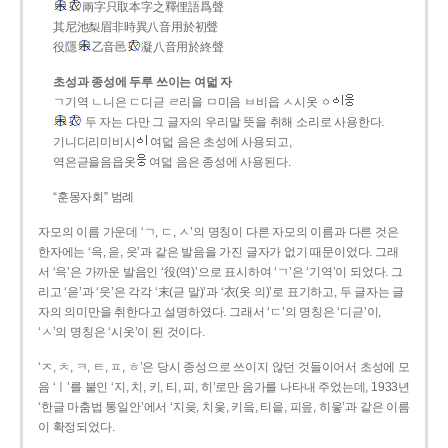
兩字只取本字之釋俚語爲聲
其尼池梨眉非時異八音用於初聲
役隱
乙音邑
凝八音用於終聲
초성과 종성에 두루 쓰이는 여덟 자
ㄱ기역 ㄴ니은 ㄷ디귿 ㄹ리을 ㅁ미음 ㅂ비읍 ㅅ시옷 ㆁ
두 자는 다만 그 글자의 우리말 뜻을 취해 소리로 사용한다.
기니디리미비시
여덟 음은 초성에 사용되고,
역은귿을음읍옷
여덟 음은 종성에 사용된다.
“훈몽자회” 범례
자모의 이름 가운데 ‘ㄱ, ㄷ, ㅅ’의 명칭이 다른 자모의 이름과 다른 것은
한자에는 ‘윽, 읃, 읏’과 같은 발음을 가진 글자가 없기 때문이었다. 그래
서 ‘윽’은 가까운 발음인 ‘役(역)’으로 표시하여 ‘ㄱ’은 ‘기역’이 되었다. 그
리고 ‘읃’과 ‘읏’은 각각 ‘末(귿 말)’과 ‘衣(옷 의)’로 표기하고, 두 글자는 글
자의 의미만을 취한다고 설명하였다. 그래서 ‘ㄷ’의 명칭은 ‘디귿’이,
‘ㅅ’의 명칭은 ‘시옷’이 된 것이다.
‘ㅈ, ㅊ, ㅋ, ㅌ, ㅍ, ㅎ’은 당시 종성으로 쓰이지 않던 것들이어서 초성에 모
음 ‘ㅣ’를 붙인 ‘지, 치, 키, 티, 피, 히’로만 음가를 나타내 주었는데, 1933년
‘한글 마춤법 통일안’에서 ‘지읒, 치읓, 키읔, 티읕, 피읖, 히읗’과 같은 이름
이 확정되었다.