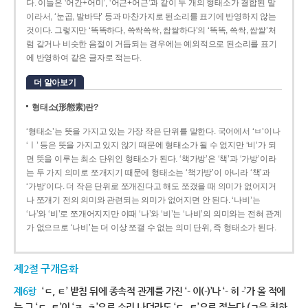
다. 이들은 ‘어간+어미’, ‘어근+어근’과 같이 두 개의 형태소가 결합된 말
이라서, ‘눈곱, 발바닥’ 등과 마찬가지로 된소리를 표기에 반영하지 않는
것이다. 그렇지만 ‘똑똑하다, 쓱싹쓱싹, 쌉쌀하다’의 ‘똑똑, 쓱싹, 쌉쌀’처
럼 같거나 비슷한 음절이 거듭되는 경우에는 예외적으로 된소리를 표기
에 반영하여 같은 글자로 적는다.
더 알아보기
형태소(形態素)란?
‘형태소’는 뜻을 가지고 있는 가장 작은 단위를 말한다. 국어에서 ‘ㅂ’이나
‘ㅣ’ 등은 뜻을 가지고 있지 않기 때문에 형태소가 될 수 없지만 ‘비’가 되
면 뜻을 이루는 최소 단위인 형태소가 된다. ‘책가방’은 ‘책’과 ‘가방’이라
는 두 가지 의미로 쪼개지기 때문에 형태소는 ‘책가방’이 아니라 ‘책’과
‘가방’이다. 더 작은 단위로 쪼개진다고 해도 쪼갰을 때 의미가 없어지거
나 쪼개기 전의 의미와 관련되는 의미가 없어지면 안 된다. ‘나비’는
‘나’와 ‘비’로 쪼개어지지만 이때 ‘나’와 ‘비’는 ‘나비’의 의미와는 전혀 관계
가 없으므로 ‘나비’는 더 이상 쪼갤 수 없는 의미 단위, 즉 형태소가 된다.
제2절 구개음화
제6항
‘ㄷ, ㅌ’ 받침 뒤에 종속적 관계를 가진 ‘- 이(-)’나 ‘- 히 -’가 올 적에
는 그 ‘ㄷ, ㅌ’이 ‘ㅈ, ㅊ’으로 소리 나더라도 ‘ㄷ, ㅌ’으로 적는다.(ㄱ을 취하