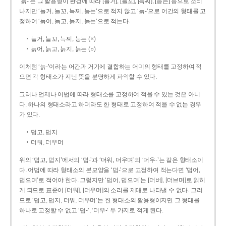
‘늙-’은 그 활용형이 환경에 따라 [늘거], [늘꼬], [늑찌], [능는] 등으로 소리
나지만 ‘늘거, 늘꼬, 늑찌, 능는’으로 적지 않고 ‘늙-’으로 어간의 형태를 고
정하여 ‘늙어, 늙고, 늙지, 늙는’으로 적는다.
늘거, 늘꼬, 늑찌, 능는 (×)
늙어, 늙고, 늙지, 늙는 (○)
이처럼 ‘늙-­’이라는 어간과 거기에 결합하는 어미의 형태를 고정하여 적
으면 각 형태소가 지닌 뜻을 분명하게 파악할 수 있다.
그러나 언제나 어법에 따라 형태소를 고정하여 적을 수 있는 것은 아니
다. 하나의 형태소라고 하더라도 한 형태로 고정하여 적을 수 없는 경우
가 있다.
덥고, 덥지
더워, 더우며
위의 ‘덥고, 덥지’에서의 ‘덥-­’과 ‘더워, 더우며’의 ‘더우-­’는 같은 형태소이
다. 어법에 따라 형태소의 본모양을 ‘덥-­’으로 고정하여 적는다면 ‘덥어,
덥으며’로 적어야 한다. 그렇지만 ‘덥어, 덥으며’는 [더버], [더브며]로 읽히
게 되므로 표준어 [더워], [더우며]의 소리를 제대로 나타낼 수 없다. 그러
므로 ‘덥고, 덥지, 더워, 더우며’는 한 형태소의 활용형이지만 그 형태를
하나로 고정할 수 없고 ‘덥-’, ‘더우-’ 두 가지로 적게 된다.