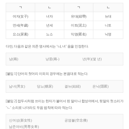
ㄱ
ㄴ
ㄱ
ㄴ
여자(女子)
녀자
유대(紐帶)
뉴대
연세(年歲)
년세
이토(泥土)
니토
요소(尿素)
뇨소
익명(匿名)
닉명
다만, 다음과 같은 의존 명사에서는 ‘냐, 녀’ 음을 인정한다.
냥(兩)
냥쭝(兩-)
년(年)(몇 년)
[붙임 1] 단어의 첫머리 이외의 경우에는 본음대로 적는다.
남녀(男女)
당뇨(糖尿)
결뉴(結紐)
은닉(隱匿)
[붙임 2] 접두사처럼 쓰이는 한자가 붙어서 된 말이나 합성어에서, 뒷말의 첫소리가
‘ㄴ’ 소리로 나더라도 두음 법칙에 따라 적는다.
신여성(新女性)
공염불(空念佛)
남존여비(男尊女卑)