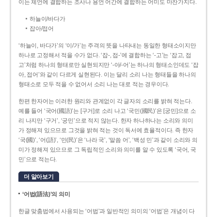
이는 체언에 결합하는 조사나 용언 어간에 결합하는 어미도 마찬가지다.
하늘이/바다가
잡아/접어
‘하늘이, 바다가’의 ‘이/가’는 주격의 뜻을 나타내는 동일한 형태소이지만
하나로 고정해서 적을 수가 없다. ‘잡-, 접-’에 결합하는 ‘-고’는 ‘잡고, 접
고’처럼 하나의 형태로만 실현되지만 ‘-아/-어’는 하나의 형태소인데도 ‘잡
아, 접어’와 같이 다르게 실현된다. 이는 달리 소리 나는 형태들을 하나의
형태소로 모두 적을 수 없어서 소리 나는 대로 적는 경우이다.
한편 한자어는 이러한 원리와 관계없이 각 글자의 소리를 밝혀 적는다.
예를 들어 ‘국어(國語)’는 [구거]로 소리 나고 ‘국민(國民)’은 [궁민]으로 소
리 나지만 ‘구거’, ‘궁민’으로 적지 않는다. 한자 하나하나는 소리와 의미
가 정해져 있으므로 그것을 밝혀 적는 것이 독서에 효율적이다. 즉 한자
‘국(國)’, ‘어(語)’, ‘민(民)’은 ‘나라 국’, ‘말씀 어’, ‘백성 민’과 같이 소리와 의
미가 정해져 있으므로 그 독립적인 소리와 의미를 알 수 있도록 ‘국어, 국
민’으로 적는다.
더 알아보기
‘어법(語法)’의 의미
한글 맞춤법에서 사용되는 ‘어법’과 일반적인 의미의 ‘어법’은 개념이 다