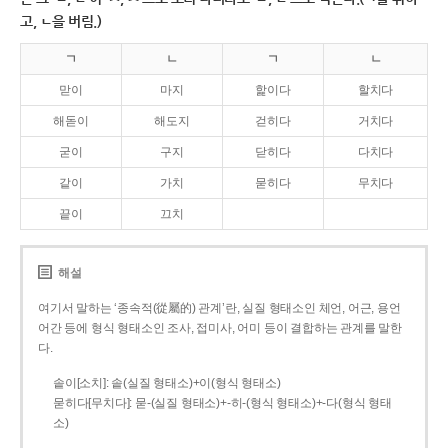
고, ㄴ을 버림.)
ㄱ
ㄴ
ㄱ
ㄴ
맏이
마지
핥이다
할치다
해돋이
해도지
걷히다
거치다
굳이
구지
닫히다
다치다
같이
가치
묻히다
무치다
끝이
끄치
해설
여기서 말하는 ‘종속적(從屬的) 관계’란, 실질 형태소인 체언, 어근, 용언
어간 등에 형식 형태소인 조사, 접미사, 어미 등이 결합하는 관계를 말한
다.
솥이[소치]: 솥(실질 형태소)+이(형식 형태소)
묻히다[무치다]: 묻­-(실질 형태소)+­-히­-(형식 형태소)+-다(형식 형태
소)