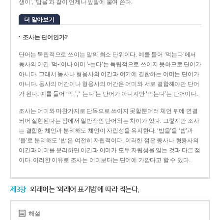
생이’, ‘밥을’과 같이 언제나 앞말에 붙여 쓴다.
더 알아보기
조사는 단어인가?
단어는 독립적으로 쓰이는 말의 최소 단위이다. 예를 들어 ‘먹는다’에서
동사의 어간 ‘먹-­’이나 어미 ‘­-는다’는 독립적으로 쓰이지 못하므로 단어가
아니다. 그래서 동사나 형용사의 어간과 여기에 결합하는 어미는 단어가
아니다. 동사의 어간이나 형용사의 어간은 어미와 서로 결합해야만 단어
가 된다. 예를 들어 ‘먹-’, ‘-는다’는 단어가 아니지만 ‘먹는다’는 단어이다.
조사는 어미와 마찬가지로 단독으로 쓰이지 못할뿐더러 체언 뒤에 연결
되어 실현된다는 점에서 일반적인 단어와는 차이가 있다. 그렇지만 조사
는 결합한 체언과 분리해도 체언이 자립성을 유지한다. ‘밥을’을 ‘밥’과
‘을’로 분리해도 ‘밥’은 여전히 자립적이다. 이러한 점은 동사나 형용사의
어간과 어미를 분리하면 어간과 어미가 모두 자립성을 잃는 것과 다른 점
이다. 이러한 이유로 조사는 어미보다는 단어에 가깝다고 할 수 있다.
제3항
외래어는 ‘외래어 표기법’에 따라 적는다.
해설