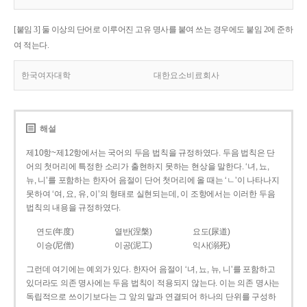
[붙임 3] 둘 이상의 단어로 이루어진 고유 명사를 붙여 쓰는 경우에도 붙임 2에 준하
여 적는다.
한국여자대학
대한요소비료회사
해설
제10항~제12항에서는 국어의 두음 법칙을 규정하였다. 두음 법칙은 단
어의 첫머리에 특정한 소리가 출현하지 못하는 현상을 말한다. ‘녀, 뇨,
뉴, 니’를 포함하는 한자어 음절이 단어 첫머리에 올 때는 ‘ㄴ’이 나타나지
못하여 ‘여, 요, 유, 이’의 형태로 실현되는데, 이 조항에서는 이러한 두음
법칙의 내용을 규정하였다.
연도(年度)
열반(涅槃)
요도(尿道)
이승(尼僧)
이공(泥工)
익사(溺死)
그런데 여기에는 예외가 있다. 한자어 음절이 ‘녀, 뇨, 뉴, 니’를 포함하고
있더라도 의존 명사에는 두음 법칙이 적용되지 않는다. 이는 의존 명사는
독립적으로 쓰이기보다는 그 앞의 말과 연결되어 하나의 단위를 구성하