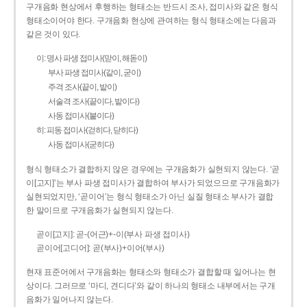
구개음화 현상에서 후행하는 형태소는 반드시 조사, 접미사와 같은 형식
형태소이어야 한다. 구개음화 현상에 관여하는 형식 형태소에는 다음과
같은 것이 있다.
이: 명사 파생 접미사(맏이, 해돋이)
부사 파생 접미사(같이, 굳이)
주격 조사(끝이, 밭이)
서술격 조사(끝이다, 밭이다)
사동 접미사(붙이다)
히: 피동 접미사(걷히다, 닫히다)
사동 접미사(굳히다)
형식 형태소가 결합하지 않은 경우에는 구개음화가 실현되지 않는다. ‘곧
이[고지]’는 부사 파생 접미사가 결합하여 부사가 되었으므로 구개음화가
실현되었지만, ‘곧이어’는 형식 형태소가 아닌 실질 형태소 부사가 결합
한 말이므로 구개음화가 실현되지 않는다.
곧이[고지]: 곧-­(어근)+­-이(부사 파생 접미사)
곧이어[고디어]: 곧(부사)+이어(부사)
현재 표준어에서 구개음화는 형태소와 형태소가 결합할 때 일어나는 현
상이다. 그러므로 ‘마디, 견디다’와 같이 하나의 형태소 내부에서는 구개
음화가 일어나지 않는다.