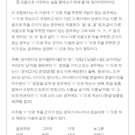
③ 모음으로 시작하는 실질 형태소가 뒤에 올 때: 젖어미[저더미]
이 조항에서는 이 가운데 ‘ㄷ’으로 적을 뚜렷한 까닭이 없는 경우에는
‘ㅅ’으로 적는다고 규정하고 있다. 다만 그 예시에서 보듯이 이는 다른 자
음으로 적을 근거가 없는 경우에도 적용된다. ‘밭, 빚, 꽃’ 등과 같이 다른
자음으로 적을 뚜렷한 까닭이 있는 경우에는 그에 따라 ‘ㅌ, ㅈ, ㅊ’ 등으
로 적지만, ‘낫, 빗’ 등과 같이 ‘ㄷ’이나 다른 자음으로 적을 뚜렷한 근거가
없는 경우는 ‘ㅅ’으로 적는 것이다. 다음과 같이 ‘ㄷ’으로 적을 뚜렷한 근
거가 있는 경우에는 당연히 ‘ㄷ’으로 적는 것이 원칙이다.
첫째, ‘맏이[마지], 맏아들[마다들]’의 ‘맏-’, ‘낟[낟ː], 낟알[나ː달], 낟가리[낟ː
까리]’의 ‘낟’처럼 원래부터 ‘ㄷ’ 받침을 가지고 있는 경우에는 ‘ㄷ’으로 적
는다. ‘곧이[고지], 곧장[곧짱]’ 등도 이에 해당한다. 둘째, ‘돋보다(←도두
보다), 딛다(←디디다), 얻다가(←어디에다가)’처럼 본말에서 준말이 만들
어지면서 ‘ㄷ’ 받침을 갖게 된 경우에도 ‘ㄷ’으로 적는다. 셋째, 한글 맞춤
법에서 규정하고 있듯이 ‘반짇고리, 사흗날, 숟가락, 이튿날’처럼 ‘ㄹ’ 소
리와 연관되어 ‘ㄷ’으로 소리 나는 경우에도 ‘ㄷ’으로 적는다.(한글 맞춤법
제29항 참조)
이처럼 ‘ㄷ’으로 적을 근거가 있는 경우가 아니어서 관습대로 ‘ㅅ’으로 적
는 예로는 다음과 같은 것들이 있다.
걸핏하면
그까짓
기껏
놋그릇
덧셈
빗장
삿대
숫접다