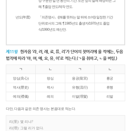
상 구분한 일 년 동안의 기간. 또는 앞의 말에 해당하는 그
해. ¶ 졸업 연도/제작 연도.
년도(年度)
「의존명사」((해를 뜻하는 말 뒤에 쓰여)) 일정한 기간
단위로서의 그해. ¶ 1985년도 출생자/1970년도 졸업
식/1990년도 예산안.
제11항
한자음 ‘랴, 려, 례, 료, 류, 리’가 단어의 첫머리에 올 적에는, 두음
법칙에 따라 ‘야, 여, 예, 요, 유, 이’로 적는다.(ㄱ을 취하고, ㄴ을 버림.)
ㄱ
ㄴ
ㄱ
ㄴ
양심(良心)
량심
용궁(龍宮)
룡궁
역사(歷史)
력사
유행(流行)
류행
예의(禮儀)
례의
이발(理髮)
리발
다만, 다음과 같은 의존 명사는 본음대로 적는다.
리(里): 몇 리냐?
리(理): 그럴 리가 없다.