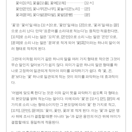
……………
꽃이[꼬치], 꽃을[꼬츨], 꽃에[꼬체]
[꼬ㅊ]
…
꽃만[꼰만], 꽃나무[꼰나무], 꽃놀이[꼰노리]
[꼰]
………
꽃과[꼳꽈], 꽃다발[꼳따발], 꽃밭[꼳빧]
[꼳]
‘꽃’은 ‘꽃이’일 때는 [꼬ㅊ]으로, ‘꽃만’일 때는 [꼰]으로, ‘꽃과’일 때는 [꼳]
으로 소리 난다. 만약 ‘표준어를 소리대로 적는다’는 원칙만 적용한다면,
[꼬치]로 소리 나는 말은 ‘꼬치’로, [꼰만]으로 소리 나는 말은 ‘꼰만’으로,
[꼳꽈]로 소리 나는 말은 ‘꼳꽈’로 적게 되어 ‘꽃[花]’이라는 하나의 말이 여
러 형태로 적히게 된다.
그런데 이처럼 의미가 같은 하나의 말을 여러 가지 형태로 적으면 그것이
무슨 말인지 알아보기가 쉽지 않다. 의미가 같은 하나의 말은 형태를 하
나로 고정하여 일관되게 적어야 의미를 파악하기가 쉽다. 즉 ‘꽃, 꼰,
꼳’보다는 ‘꽃’ 하나로 일관되게 적는 것이 의미를 파악하는 데 효과적이
다.
‘어법에 맞도록 한다’는 것은 이와 같이 뜻을 파악하기 쉽도록 각 형태소
의 본모양을 밝혀 적는다는 말이다. 이에 따라 ‘꽃’은 [꼬ㅊ], [꼰], [꼳]의 세
가지로 소리 나는 형태소이지만 그 본모양에 따라 ‘꽃’ 한 가지로 적고,
[꼬치], [꼰만], [꼳꽈]도 ‘꽃이, 꽃만, 꽃과’로 적게 된다. 이는 ‘꽃’과 같은 명
사 뒤에 조사가 결합할 때뿐 아니라 ‘늙-’과 같은 용언의 어간 뒤에 어미가
결합할 때도 동일하게 적용된다.