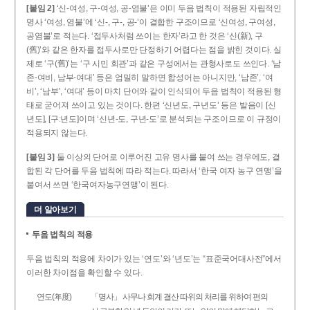
[붙임 2]
‘신-여성, 구-여성, 공-염불’은 이미 두음 법칙이 적용된 자립적인
명사 ‘여성, 염불’에 ‘신-, 구-, 공-’이 결합한 구조이므로 ‘신여성, 구여성,
공염불’로 적는다. ‘접두사처럼 쓰이는 한자’라고 한 것은 ‘신(新), 구
(舊)’와 같은 한자를 접두사로만 단정하기 어렵다는 점을 밝힌 것이다. 실
제로 ‘구(舊)’는 ‘구 시민 회관’과 같은 구성에서는 관형사로도 쓰인다. ‘남
존­-여비, 남부-­여대’ 등은 엄밀히 말하면 합성어는 아니지만, ‘남존’, ‘여
비’, ‘남부’, ‘여대’ 등이 마치 단어와 같이 인식되어 두음 법칙이 적용된 형
태로 굳어져 쓰이고 있는 것이다. 한편 ‘신년도, 구년도’ 등은 발음이 [신
년도], [구ː년도]이며 ‘신년­-도, 구년-­도’로 분석되는 구조이므로 이 규정이
적용되지 않는다.
[붙임 3]
둘 이상의 단어로 이루어진 고유 명사를 붙여 쓰는 경우에도, 결
합된 각 단어를 두음 법칙에 따라 적는다. 따라서 ‘한국 여자 농구 연맹’을
붙여서 쓰면 ‘한국여자농구연맹’이 된다.
더 알아보기
두음 법칙의 적용
두음 법칙의 적용에 차이가 있는 ‘연도’와 ‘년도’는 “표준국어대사전”에서
이러한 차이점을 확인할 수 있다.
연도(年度)
「명사」 사무나 회계 결산 따위의 처리를 위하여 편의