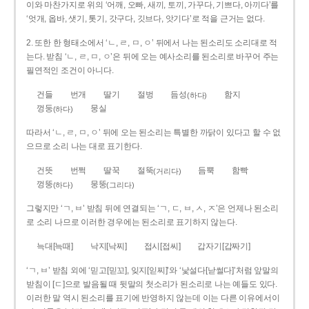
이와 마찬가지로 위의 ‘어깨, 오빠, 새끼, 토끼, 가꾸다, 기쁘다, 아끼다’를
‘엇개, 옵바, 샛기, 톳기, 갓구다, 깃브다, 앗기다’로 적을 근거는 없다.
2. 또한 한 형태소에서 ‘ㄴ, ㄹ, ㅁ, ㅇ’ 뒤에서 나는 된소리도 소리대로 적
는다. 받침 ‘ㄴ, ㄹ, ㅁ, ㅇ’은 뒤에 오는 예사소리를 된소리로 바꾸어 주는
필연적인 조건이 아니다.
건들
번개
딸기
절벙
듬성
함지
(하다)
껑둥
뭉실
(하다)
따라서 ‘ㄴ, ㄹ, ㅁ, ㅇ’ 뒤에 오는 된소리는 특별한 까닭이 있다고 할 수 없
으므로 소리 나는 대로 표기한다.
건뜻
번쩍
딸꾹
절뚝
듬뿍
함빡
(거리다)
껑뚱
뭉뚱
(하다)
(그리다)
그렇지만 ‘ㄱ, ㅂ’ 받침 뒤에 연결되는 ‘ㄱ, ㄷ, ㅂ, ㅅ, ㅈ’은 언제나 된소리
로 소리 나므로 이러한 경우에는 된소리로 표기하지 않는다.
늑대[늑때]
낙지[낙찌]
접시[접씨]
갑자기[갑짜기]
‘ㄱ, ㅂ’ 받침 외에 ‘믿고[믿꼬], 잊지[읻찌]’와 ‘낯설다[낟썰다]’처럼 앞말의
받침이 [ㄷ]으로 발음될 때 뒷말의 첫소리가 된소리로 나는 예들도 있다.
이러한 말 역시 된소리를 표기에 반영하지 않는데 이는 다른 이유에서이