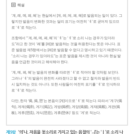
해설
‘계, 례, 몌, 폐, 혜’는 현실에서 [게, 레, 메, 페, 헤]로 발음되는 일이 있다. 그
렇지만 발음이 변화한 것과는 달리 표기는 여전히 ‘ㅖ’로 굳어져 있으므
로 ‘ㅖ’로 적는다.
조항에서 “‘계, 례, 몌, 폐, 혜’의 ‘ㅖ’는 ‘ㅔ’로 소리 나는 경우가 있더라
도”라고 한 것이 ‘례’를 [레]로 발음하는 것을 허용한다는 뜻은 아니다. 표
준 발음법 제5항에서는 [레]로 발음할 수 없다고 명시하고 있기 때문이다.
“소리 나는 경우가 있더라도”는 표준 발음을 제시한 것이 아니라 현실 발
음을 언급한 것이라고 해석해야 한다.
‘계, 몌, 폐, 혜’는 발음의 변화를 따르면 ‘ㅔ’로 적어야 할 것처럼 보인다.
그러나 ‘ㅖ’의 발음이 완전히 사라졌다고 할 수 없고 철자와 발음이 반드
시 일치하는 것도 아니다. 또한 사람들이 여전히 표기를 ‘ㅖ’로 인식하므
로 ‘ㅖ’로 적는다.
다만, 한자 ‘偈, 揭, 憩’는 본음이 [게]이므로 ‘ㅔ’로 적는다. 따라서 ‘게구(偈
句), 게제(偈諦), 게기(揭記), 게방(揭榜), 게양(揭揚), 게재(揭載), 게판(揭
板), 게류(憩流), 게식(憩息), 게휴(憩休)’ 등도 ‘게’로 적는다.
제9항
‘의’나, 자음을 첫소리로 가지고 있는 음절의 ‘ㅢ’는 ‘ㅣ’로 소리 나