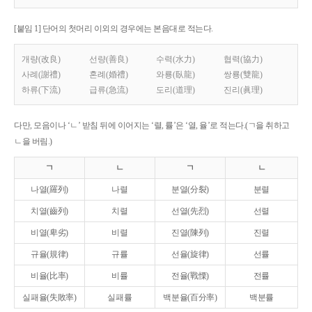
[붙임 1] 단어의 첫머리 이외의 경우에는 본음대로 적는다.
개량(改良)
선량(善良)
수력(水力)
협력(協力)
사례(謝禮)
혼례(婚禮)
와룡(臥龍)
쌍룡(雙龍)
하류(下流)
급류(急流)
도리(道理)
진리(眞理)
다만, 모음이나 ‘ㄴ’ 받침 뒤에 이어지는 ‘렬, 률’은 ‘열, 율’로 적는다.(ㄱ을 취하고
ㄴ을 버림.)
ㄱ
ㄴ
ㄱ
ㄴ
나열(羅列)
나렬
분열(分裂)
분렬
치열(齒列)
치렬
선열(先烈)
선렬
비열(卑劣)
비렬
진열(陳列)
진렬
규율(規律)
규률
선율(旋律)
선률
비율(比率)
비률
전율(戰慄)
전률
실패율(失敗率)
실패률
백분율(百分率)
백분률