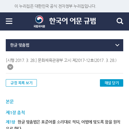
이 누리집은 대한민국 공식 전자정부 누리집입니다.
한글 맞춤법
[시행 2017. 3. 28.] 문화체육관광부 고시 제2017-12호(2017. 3. 28.)
규정 목록 보기
해설 닫기
본문
제1장 총칙
제1항
한글 맞춤법은 표준어를 소리대로 적되, 어법에 맞도록 함을 원칙
으로 한다.