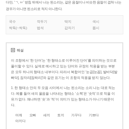
다만, ‘ㄱ, ㅂ’ 받침 뒤에서 나는 된소리는, 같은 음절이나 비슷한 음절이 겹쳐 나는
경우가 아니면 된소리로 적지 아니한다.
국수
깍두기
딱지
색시
싹둑(~싹둑)
법석
갑자기
몹시
해설
이 조항에서 ‘한 단어’는 ‘한 형태소로 이루어진 단어’를 의미하는 것으로
풀이할 수 있다. 실제로 예시하고 있는 단어와 규정의 적용을 받는 부분
은 모두 하나의 형태소 내부이다. 따라서 복합어인 ‘눈곱[눈꼽], 발바닥[발
빠닥], 잠자리[잠짜리]’와 같은 표기는 이 조항의 적용을 받지 않는다.
1. 한 형태소 안의 두 모음 사이에서 나는 된소리는 소리 나는 대로 적는
다. 예를 들어 새의 울음을 나타내는 형태소 ‘소쩍’은 ‘솟적’으로 적을 이
유가 없다. 왜냐하면 ‘솟’과 ‘적’이 의미가 있는 형태소가 아니기 때문이
다.
어깨
오빠
새끼
토끼
가꾸다
기쁘다
아끼다