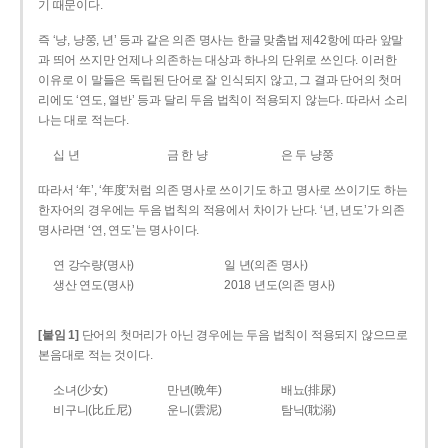
기 때문이다.
즉 ‘냥, 냥쭝, 년’ 등과 같은 의존 명사는 한글 맞춤법 제42항에 따라 앞말
과 띄어 쓰지만 언제나 의존하는 대상과 하나의 단위로 쓰인다. 이러한
이유로 이 말들은 독립된 단어로 잘 인식되지 않고, 그 결과 단어의 첫머
리에도 ‘연도, 열반’ 등과 달리 두음 법칙이 적용되지 않는다. 따라서 소리
나는 대로 적는다.
십 년
금 한 냥
은 두 냥쭝
따라서 ‘年’, ‘年度’처럼 의존 명사로 쓰이기도 하고 명사로 쓰이기도 하는
한자어의 경우에는 두음 법칙의 적용에서 차이가 난다. ‘년, 년도’가 의존
명사라면 ‘연, 연도’는 명사이다.
연 강수량(명사)
일 년(의존 명사)
생산 연도(명사)
2018 년도(의존 명사)
[붙임 1]
단어의 첫머리가 아닌 경우에는 두음 법칙이 적용되지 않으므로
본음대로 적는 것이다.
소녀(少女)
만년(晩年)
배뇨(排尿)
비구니(比丘尼)
운니(雲泥)
탐닉(耽溺)