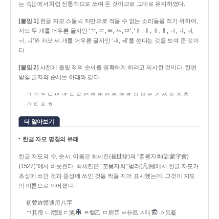
는 속담에서처럼 전통적으로 쓰여 온 것이므로 그대로 유지하였다.
[붙임 1]
한글 자모 스물넉 자만으로 적을 수 없는 소리들을 적기 위하여,
자모 두 개를 어우른 글자인 ‘ㄲ, ㄸ, ㅃ, ㅆ, ㅉ’, ‘ㅐ, ㅒ, ㅔ, ㅖ, ㅘ, ㅚ, ㅝ,
ㅟ, ㅢ’와 자모 세 개를 어우른 글자인 ‘ㅙ, ㅞ’를 쓴다는 것을 보여 준 것이
다.
[붙임 2]
사전에 올릴 적의 순서를 명확하게 하려고 제시한 것이다. 한편
받침 글자의 순서는 아래와 같다.
ㄱ ㄲ ㄳ ㄴ ㄵ ㄶ ㄷ ㄹ ㄺ ㄻ ㄼ ㄽ ㄾ ㄿ ㅀ ㅁ ㅂ ㅄ ㅅ ㅆ ㅇ ㅈ ㅊ
ㅋ ㅌ ㅍ ㅎ
더 알아보기
한글 자모 명칭의 유래
한글 자모의 수, 순서, 이름은 최세진(崔世珍)의 “훈몽자회(訓蒙字會)
(1527)”에서 비롯한다. 최세진은 “훈몽자회” 범례(凡例)에서 한글 자모가
초성에 쓰인 것과 종성에 쓰인 것을 짝을 지어 표시했는데, 그것이 자모
의 이름으로 이어졌다.
初聲終聲通用八字
ㄱ其役 ㄴ尼隱 ㄷ池
ㄹ梨乙 ㅁ眉音 ㅂ非邑 ㅅ時
ㆁ異凝