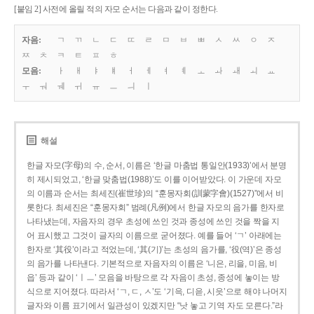
[붙임 2] 사전에 올릴 적의 자모 순서는 다음과 같이 정한다.
자음:
ㄱ
ㄲ
ㄴ
ㄷ
ㄸ
ㄹ
ㅁ
ㅂ
ㅃ
ㅅ
ㅆ
ㅇ
ㅈ
ㅉ
ㅊ
ㅋ
ㅌ
ㅍ
ㅎ
모음:
ㅏ
ㅐ
ㅑ
ㅒ
ㅓ
ㅔ
ㅕ
ㅖ
ㅗ
ㅘ
ㅙ
ㅚ
ㅛ
ㅜ
ㅝ
ㅞ
ㅟ
ㅠ
ㅡ
ㅢ
ㅣ
해설
한글 자모(字母)의 수, 순서, 이름은 ‘한글 마춤법 통일안(1933)’에서 분명
히 제시되었고, ‘한글 맞춤법(1988)’도 이를 이어받았다. 이 가운데 자모
의 이름과 순서는 최세진(崔世珍)의 “훈몽자회(訓蒙字會)(1527)”에서 비
롯한다. 최세진은 “훈몽자회” 범례(凡例)에서 한글 자모의 음가를 한자로
나타냈는데, 자음자의 경우 초성에 쓰인 것과 종성에 쓰인 것을 짝을 지
어 표시했고 그것이 글자의 이름으로 굳어졌다. 예를 들어 ‘ㄱ’ 아래에는
한자로 ‘其役’이라고 적었는데, ‘其(기)’는 초성의 음가를, ‘役(역)’은 종성
의 음가를 나타낸다. 기본적으로 자음자의 이름은 ‘니은, 리을, 미음, 비
읍’ 등과 같이 ‘ㅣㅡ’ 모음을 바탕으로 각 자음이 초성, 종성에 놓이는 방
식으로 지어졌다. 따라서 ‘ㄱ, ㄷ, ㅅ’도 ‘기윽, 디읃, 시읏’으로 해야 나머지
글자와 이름 표기에서 일관성이 있겠지만 “낫 놓고 기역 자도 모른다.”라