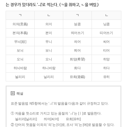
는 경우가 있더라도 ‘ㅢ’로 적는다. (ㄱ을 취하고, ㄴ을 버림.)
ㄱ
ㄴ
ㄱ
ㄴ
의의(意義)
의이
닁큼
닝큼
본의(本義)
본이
띄어쓰기
띠어쓰기
무늬[紋]
무니
씌어
씨어
보늬
보니
틔어
티어
오늬
오니
희망(希望)
히망
하늬바람
하니바람
희다
히다
늴리리
닐리리
유희(遊戱)
유히
해설
표준 발음법 제5항에서는 ‘ㅢ’의 발음을 다음과 같이 규정하고 있다.
① 자음을 첫소리로 가지고 있는 음절의 ‘ㅢ’는 [ㅣ]로 발음한다.
늴리리[닐리리]
씌어[씨어]
유희[유히]
② 단어의 첫음절 이외의 ‘의’는 [이]로, 조사 ‘의’는 [에]로 발음할 수 있다.