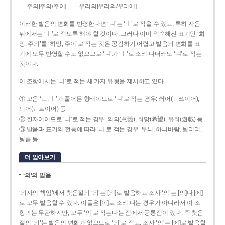
주의[주의/주이]
우리의[우리의/우리에]
이러한 발음의 변화를 반영한다면 ‘ㅢ’는 ‘ㅣ’로 적을 수 있고, 특히 자음
뒤에서는 ‘ㅣ’로 적도록 해야 할 것이다. 그러나 이미 익숙해진 표기인 ‘희
망, 주의’를 ‘히망, 주이’로 적는 것은 공감하기 어렵고 발음의 변화를 표
기에 모두 반영할 수도 없으므로 ‘ㅢ’가 ‘ㅣ’로 소리 나더라도 ‘ㅢ’로 적는
것이다.
이 조항에서는 ‘ㅢ’로 적는 세 가지 유형을 제시하고 있다.
① 모음 ‘ㅡ, ㅣ’가 줄어든 형태이므로 ‘ㅢ’로 적는 경우: 씌어(←쓰이어),
틔어(←트이어) 등
② 한자어이므로 ‘ㅢ’로 적는 경우: 의의(意義), 희망(希望), 유희(遊戱) 등
③ 발음과 표기의 전통에 따라 ‘ㅢ’로 적는 경우: 무늬, 하늬바람, 늴리리,
닁큼 등
더 알아보기
‘의’의 발음
‘의사의 책임’에서 첫음절의 ‘의’는 [의]로 발음하고 조사 ‘의’는 [의]나 [에]
로 모두 발음할 수 있다. 이들은 [이]로 소리 나는 경우가 아니라서 이 조
항과는 무관하지만, 모두 ‘의’로 적는다는 점에서 공통점이 있다. 즉 첫음
절의 ‘의’는 발음의 변화가 없으므로 ‘의’로 적고, 조사 ‘의’는 [에]로 발음할