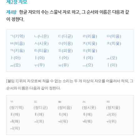
제2장 자모
제4항
한글 자모의 수는 스물넉 자로 하고, 그 순서와 이름은 다음과 같
이 정한다.
ㄱ(기역)
ㄴ(니은)
ㄷ(디귿)
ㄹ(리을)
ㅁ(미음)
ㅂ(비읍)
ㅅ(시옷)
ㅇ(이응)
ㅈ(지읒)
ㅊ(치읓)
ㅋ(키읔)
ㅌ(티읕)
ㅍ(피읖)
ㅎ(히읗)
ㅏ(아)
ㅑ(야)
ㅓ(어)
ㅕ(여)
ㅗ(오)
ㅛ(요)
ㅜ(우)
ㅠ(유)
ㅡ(으)
ㅣ(이)
[붙임 1] 위의 자모로써 적을 수 없는 소리는 두 개 이상의 자모를 어울러서 적되, 그
순서와 이름은 다음과 같이 정한다.
ㄲ
ㄸ
ㅃ
ㅆ
ㅉ
(쌍기역)
(쌍디귿)
(쌍비읍)
(쌍시옷)
(쌍지읒)
ㅐ(애)
ㅒ(얘)
ㅔ(에)
ㅖ(예)
ㅘ(와)
ㅙ(왜)
ㅚ(외)
ㅝ(워)
ㅞ(웨)
ㅟ(위)
ㅢ(의)