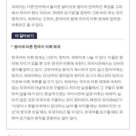
외래어는 다른 언어에서 들어온 말이므로 원어의 언어적인 특징을 고려
해서 적어야 한다. 따라서 ‘외래어 표기법’을 정하여 그에 따라 적는 것이
원칙이다. 외래어는 고유어, 한자어와 함께 국어의 어휘 체계에 정착한
어휘라고 할 수 있다.
더 알아보기
원어에 따른 한국어 어휘 체계
한국어의 어휘 체계는 고유어, 한자어, 외래어로 나눌 수 있다. 이들은 원
어에 차이가 있을 뿐 모두 한국어 어휘에 속한다. 국어사전에서는 단어의
원어를 밝히고 있다. 고유어에는 원어가 제시되어 있지 않고 한자어에는
한자가, 외래어에는 각 단어의 원어명과 로마자 표기가 제시되어 있어서
이로써 어휘 부류를 알 수가 있다. 외래어는 국어의 어휘 체계에 속하지
않는 외국어와 개념적으로 구별된다. 하지만 실생활에서 그 구별이 명확
하지 않을 때가 있다. 현실적으로는 국어사전에 실린 어휘는 외래어, 실
리지 않은 것은 외국어로 구별하는 것이 편리하다. 예컨대 ‘보이(boy)’가
‘식당이나 호텔 따위에서 접대하는 남자’를 의미할 때는 외래어지만 ‘소
년’의 뜻으로 쓰일 때는 외국어라고 할 수 있다. 외국어를 표기할 때도 외
래어 표기법의 원칙을 준용하는 일이 많다.