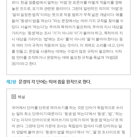
르다. 한글 맞춤법에서 말하는 ‘어법’은 표준어를 어떻게 적을지를 정해
놓은 것으로, 표기와 관련된 원리이다. 그런데 일반적인 의미의 ‘어법’은
‘말의 일정한 법칙’이라는 뜻으로 적용 범위가 무척 넓은 개념이다. 예를
들어 “동생이 밥을 먹는다.”라는 문장에서는 여러 가지 규칙을 찾아볼 수
있다. 서술어 ‘먹는다’는 주어와 목적어가 필요하며, 주어의 지시 대상을
가리키는 ‘동생’에는 조사 ‘가’가 아니라 ‘이’가 붙어야 하고, 목적어의 지
시 대상을 가리키는 ‘밥’에는 조사 ‘를’이 아니라 ‘을’이 붙어야 한다는 등
의 여러 가지 규칙이 적용되어 있는 것이다. 이 외에도 소리를 내고, 단어
를 만들고, 문장을 사용하는 데에는 수없이 많은 규칙이 필요하다. 이처
럼 언어를 조직하거나 운영하는 데에 필요한 규칙을 폭넓게 ‘어법(語
法)’이라고 한다.
제2항
문장의 각 단어는 띄어 씀을 원칙으로 한다.
해설
국어에서 단어를 단위로 띄어쓰기를 하는 것은 단어가 독립적으로 쓰이
는 말의 최소 단위이기 때문이다. ‘동생 밥 먹는다’에서 ‘동생’, ‘밥’, ‘먹는
다’는 각각이 단어이므로 띄어쓰기의 단위가 되어 ‘동생 밥 먹는다’로 띄
어 쓴다. 그런데 단어 가운데 조사는 독립성이 없어서 다른 단어와는 달
리 앞말에 붙여 쓴다. ‘동생이 밥을 먹는다’에서 ‘이’, ‘을’은 조사이므로 ‘동