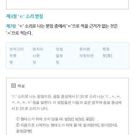
제3절 'ㄷ' 소리 받침
제7항
‘ㄷ’ 소리로 나는 받침 중에서 ‘ㄷ’으로 적을 근거가 없는 것은
‘ㅅ’으로 적는다.
덧저고리
돗자리
엇셈
웃어른
핫옷
무릇
사뭇
얼핏
자칫하면
뭇[衆]
옛
첫
헛
해설
‘ㄷ’ 소리로 나는 받침이란, 음절 종성에서 [ㄷ]으로 소리 나는 ‘ㄷ, ㅅ, ㅆ,
ㅈ, ㅊ, ㅌ, ㅎ’ 등을 말한다. 이 받침들은 다음과 같은 경우에 음절 종성에
서 [ㄷ]으로 소리가 난다.
① 형태소가 뒤에 오지 않을 때: 밭[받], 빚[빋], 꽃[꼳]
② 자음으로 시작하는 형태소가 뒤에 올 때: 밭과[받꽈], 젖다[젇따],
꽃병[꼳뼝]