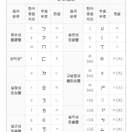
한어
한어
음의
주음
음의
주음
병음
한글
병음
한글
분류
부호
분류
부호
자모
자모
b
ㅂ
j
ㅈ
중순성
설면성
p
ㅍ
q
ㅊ
重脣聲
舌面聲
m
ㅁ
x
ㅅ
zh
순치성*
f
ㅍ
ㅈ [즈]
[zhi]
ch
d
ㄷ
ㅊ [츠]
교설첨성
[chi]
翹舌尖聲
sh
t
ㅌ
ㅅ [스]
설첨성
[shi]
舌尖聲
ㄖ
n
ㄴ
r [ri]
ㄹ [르]
l
ㄹ
z [zi]
ㅉ [쯔]
설치성
g
ㄱ
c [ci]
ㅊ [츠]
舌齒聲
설근성
k
ㅋ
s [si]
ㅆ [쓰]
舌根聲