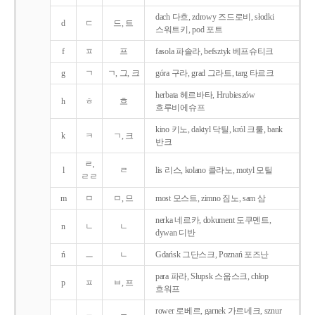
dach 다흐, zdrowy 즈드로비, słodki
d
ㄷ
드, 트
스워트키, pod 포트
f
ㅍ
프
fasola 파솔라, befsztyk 베프슈티크
g
ㄱ
ㄱ, 그, 크
góra 구라, grad 그라트, targ 타르크
herbata 헤르바타, Hrubieszów
h
ㅎ
흐
흐루비에슈프
kino 키노, daktyl 닥틸, król 크룰, bank
k
ㅋ
ㄱ, 크
반크
ㄹ,
l
ㄹ
lis 리스, kolano 콜라노, motyl 모틸
ㄹㄹ
m
ㅁ
ㅁ, 므
most 모스트, zimno 짐노, sam 삼
nerka 네르카, dokument 도쿠멘트,
n
ㄴ
ㄴ
dywan 디반
ń
ㅡ
ㄴ
Gdańsk 그단스크, Poznań 포즈난
para 파라, Słupsk 스웁스크, chłop
p
ㅍ
ㅂ, 프
흐워프
rower 로베르, garnek 가르네크, sznur