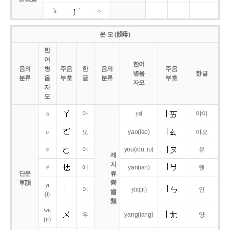
h
ㅎ
운 모 (韻母)
한
어
한어
음의
병
주음
한
음의
주음
병음
한글
분류
음
부호
글
분류
부호
자모
자
모
a
아
yai
야이
o
오
yao
(iao)
야오
e
어
you
(iou,
iu)
유
제
치
ê
에
yan
(ian)
옌
단운
류
單韻
齊
yi
이
yin(in)
인
齒
(i)
類
wu
우
yang
(iang)
양
(u)