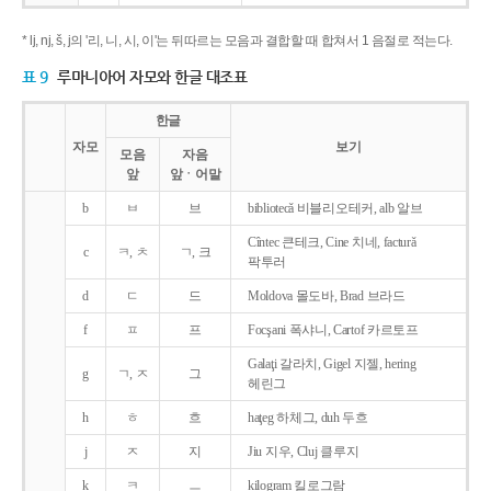
* lj, nj, š, j의 '리, 니, 시, 이'는 뒤따르는 모음과 결합할 때 합쳐서 1 음절로 적는다.
표 9
루마니아어 자모와 한글 대조표
한글
자모
보기
모음
자음
앞
앞ㆍ어말
b
ㅂ
브
bibliotecǎ 비블리오테커, alb 알브
Cîntec 큰테크, Cine 치네, facturǎ
c
ㅋ, ㅊ
ㄱ, 크
팍투러
d
ㄷ
드
Moldova 몰도바, Brad 브라드
f
ㅍ
프
Focşani 폭샤니, Cartof 카르토프
Galaţi 갈라치, Gigel 지젤, hering
g
ㄱ, ㅈ
그
헤린그
h
ㅎ
흐
haţeg 하체그, duh 두흐
j
ㅈ
지
Jiu 지우, Cluj 클루지
k
ㅋ
ㅡ
kilogram 킬로그람