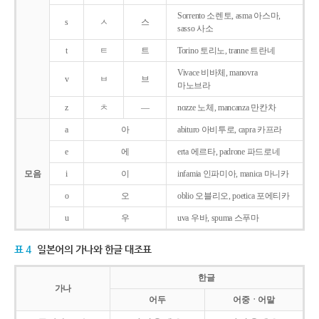
Sorrento 소렌토, asma 아스마,
s
ㅅ
스
sasso 사소
t
ㅌ
트
Torino 토리노, tranne 트란네
Vivace 비바체, manovra
v
ㅂ
브
마노브라
z
ㅊ
―
nozze 노체, mancanza 만칸차
a
아
abituro 아비투로, capra 카프라
e
에
erta 에르타, padrone 파드로네
모음
i
이
infamia 인파미아, manica 마니카
o
오
oblio 오블리오, poetica 포에티카
u
우
uva 우바, spuma 스푸마
표 4
일본어의 가나와 한글 대조표
한글
가나
어두
어중ㆍ어말