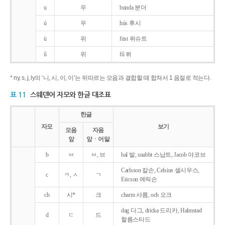
u
우
bunda 분더
ú
우
hús 후시
ü
위
füst 퓌슈트
ű
위
fű 퓌
* ny, s, j, ly의 ‘니, 시, 이, 이’는 뒤따르는 모음과 결합할 때 합쳐서 1 음절로 적는다.
표 11
스웨덴어 자모와 한글 대조표
한글
자모
보기
모음
자음
앞
앞ㆍ어말
b
ㅂ
ㅂ, 브
bal 발, snabbt 스납트, Jacob 야코브
Carlsson 칼손, Celsius 셀시우스,
c
ㅋ, ㅅ
ㄱ
Ericson 에릭손
ch
시*
크
charm 샤름, och 오크
dag 다그, dricka 드리카, Halmstad
d
ㄷ
드
할름스타드