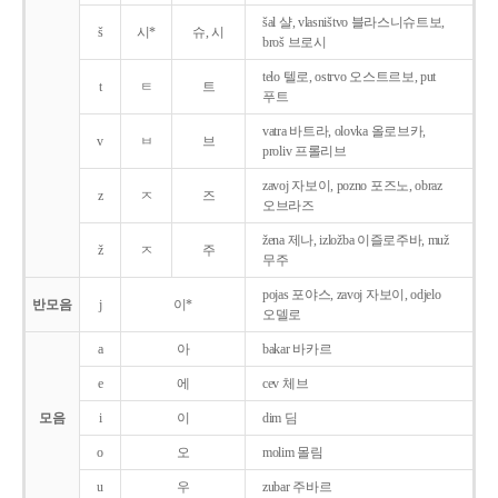
šal 샬, vlasništvo 블라스니슈트보,
š
시*
슈, 시
broš 브로시
telo 텔로, ostrvo 오스트르보, put
t
ㅌ
트
푸트
vatra 바트라, olovka 올로브카,
v
ㅂ
브
proliv 프롤리브
zavoj 자보이, pozno 포즈노, obraz
z
ㅈ
즈
오브라즈
žena 제나, izložba 이즐로주바, muž
ž
ㅈ
주
무주
pojas 포야스, zavoj 자보이, odjelo
반모음
j
이*
오델로
a
아
bakar 바카르
e
에
cev 체브
모음
i
이
dim 딤
o
오
molim 몰림
u
우
zubar 주바르