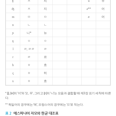
ʧ
ㅊ
치
u
우
ʤ
ㅈ
지
ə**
어
m
ㅁ
ㅁ
ɚ
어
n
ㄴ
ㄴ
ɲ
니*
뉴
ŋ
ㅇ
ㅇ
l
ㄹ, ㄹㄹ
ㄹ
r
ㄹ
르
h
ㅎ
흐
ç
ㅎ
히
x
ㅎ
흐
* [j], [w]의 '이'와 '오, 우', 그리고 [ɲ]의 '니'는 모음과 결합할 때 제3장 표기 세칙에 따른
다.
** 독일어의 경우에는 '에', 프랑스어의 경우에는 '으'로 적는다.
표 2
에스파냐어 자모와 한글 대조표