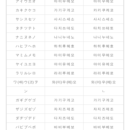
ア イ ウ エ オ
아 이 우 에 오
아 이 우 에 오
カ キ ク ケ コ
가 기 구 게 고
카 키 쿠 케 코
サ シ ス セ ソ
사 시 스 세 소
사 시 스 세 소
タ チ ツ テ ト
다 지 쓰 데 도
타 치 쓰 테 토
ナ ニ ヌ ネ ノ
나 니 누 네 노
나 니 누 네 노
ハ ヒ フ ヘ ホ
하 히 후 헤 호
하 히 후 헤 호
マ ミ ム メ モ
마 미 무 메 모
마 미 무 메 모
ヤ イ ユ エ ヨ
야 이 유 에 요
야 이 유 에 요
ラ リ ル レ ロ
라 리 루 레 로
라 리 루 레 로
ワ (ヰ) ウ (ヱ) ヲ
와 (이) 우 (에) 오
와 (이) 우 (에) 오
ン
ㄴ
ガ ギ グ ゲ ゴ
가 기 구 게 고
가 기 구 게 고
ザ ジ ズ ゼ ゾ
자 지 즈 제 조
자 지 즈 제 조
ダ ヂ ヅ デ ド
다 지 즈 데 도
다 지 즈 데 도
バ ビ ブ ベ ボ
바 비 부 베 보
바 비 부 베 보