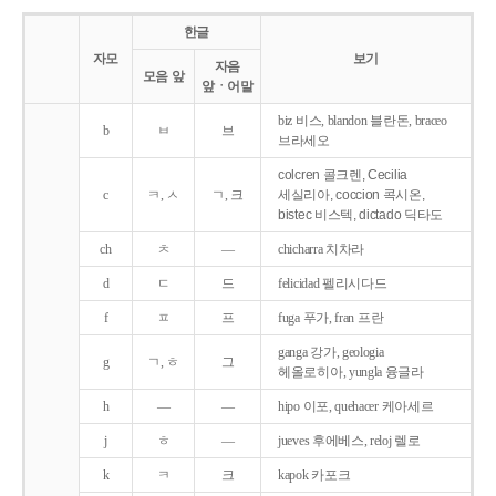
한글
자모
보기
자음
모음 앞
앞ㆍ어말
biz 비스, blandon 블란돈, braceo
b
ㅂ
브
브라세오
colcren 콜크렌, Cecilia
c
ㅋ, ㅅ
ㄱ, 크
세실리아, coccion 콕시온,
bistec 비스텍, dictado 딕타도
ch
ㅊ
―
chicharra 치차라
d
ㄷ
드
felicidad 펠리시다드
f
ㅍ
프
fuga 푸가, fran 프란
ganga 강가, geologia
g
ㄱ, ㅎ
그
헤올로히아, yungla 융글라
h
―
―
hipo 이포, quehacer 케아세르
j
ㅎ
―
jueves 후에베스, reloj 렐로
k
ㅋ
크
kapok 카포크