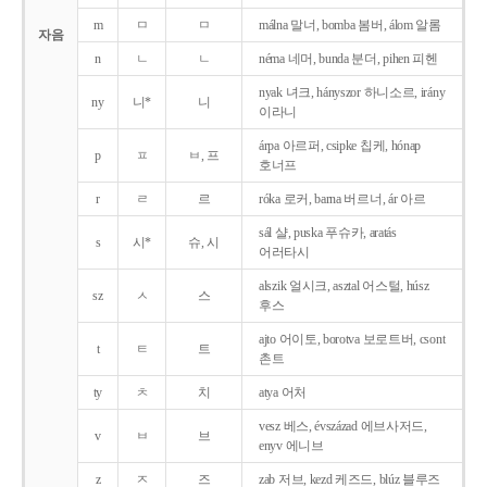
m
ㅁ
ㅁ
málna 말너, bomba 봄버, álom 알롬
자음
n
ㄴ
ㄴ
néma 네머, bunda 분더, pihen 피헨
nyak 녀크, hányszor 하니소르, irány
ny
니*
니
이라니
árpa 아르퍼, csipke 칩케, hónap
p
ㅍ
ㅂ, 프
호너프
r
ㄹ
르
róka 로커, barna 버르너, ár 아르
sál 샬, puska 푸슈카, aratás
s
시*
슈, 시
어러타시
alszik 얼시크, asztal 어스털, húsz
sz
ㅅ
스
후스
ajto 어이토, borotva 보로트버, csont
t
ㅌ
트
촌트
ty
ㅊ
치
atya 어처
vesz 베스, évszázad 에브사저드,
v
ㅂ
브
enyv 에니브
z
ㅈ
즈
zab 저브, kezd 케즈드, blúz 블루즈