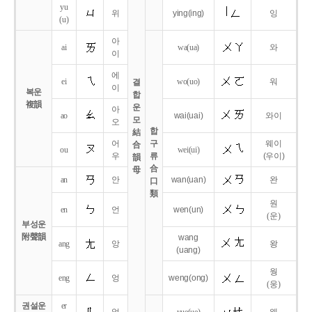
yu
위
ying
(ing)
잉
(u)
아
ai
wa
(ua)
와
이
에
ei
wo
(uo)
워
결
이
복운
합
複韻
운
아
ao
wai
(uai)
와이
모
오
합
結
어
구
웨이
合
ou
wei
(ui)
우
류
(우이)
韻
合
母
an
안
wan
(uan)
완
口
類
원
en
언
wen
(un)
(운)
부성운
附聲韻
wang
ang
앙
왕
(uang)
웡
eng
엉
weng
(ong)
(웅)
권설운
er