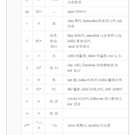
스트로프
qu
크ㅂ
ㅡ
quasi 크바시
ruka 루카, harmonika 하르모니카, mír
r
ㄹ
르
미르
르주,
řeka 르제카, námořník 나모르주니크,
ř
르ㅈ
르슈,
hořký 호르슈키,
르시
kouř 코우르시
s
ㅅ
스
sedlo 세들로, máslo 마슬로, nos 노스
šaty 샤티, Šternberk 슈테른베르크,
š
시*
슈, 시
koš 코시
t
ㅌ
트
tam 탐, matka 마트카, bolest 볼레스트
t'
티*
티
tělo 텔로, štěstí 슈테스티, obět' 오베티
vysoký 비소키, knihovna 크니호브나,
v
ㅂ
브, 프
kov 코프
w
ㅂ
브, 프
ㄱㅅ,
x**
ㄱ스
xerox 제록스, saxofón 삭소폰
ㅈ