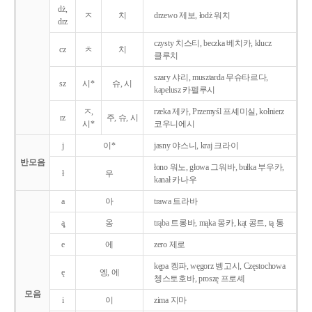
dż,
ㅈ
치
drzewo 제보, łodż 워치
drz
czysty 치스티, beczka 베치카, klucz
cz
ㅊ
치
클루치
szary 샤리, musztarda 무슈타르다,
sz
시*
슈, 시
kapelusz 카펠루시
ㅈ,
rzeka 제카, Przemyśl 프셰미실, kołnierz
rz
주, 슈, 시
시*
코우니에시
j
이*
jasny 야스니, kraj 크라이
반모음
łono 워노, głowa 그워바, bułka 부우카,
ł
우
kanał 카나우
a
아
trawa 트라바
ą̨
옹
trąba 트롱바, mąka 몽카, kąt 콩트, tą 통
e
에
zero 제로
kępa 켕파, węgorz 벵고시, Częstochowa
ę
엥, 에
쳉스토호바, proszę 프로셰
모음
i
이
zima 지마