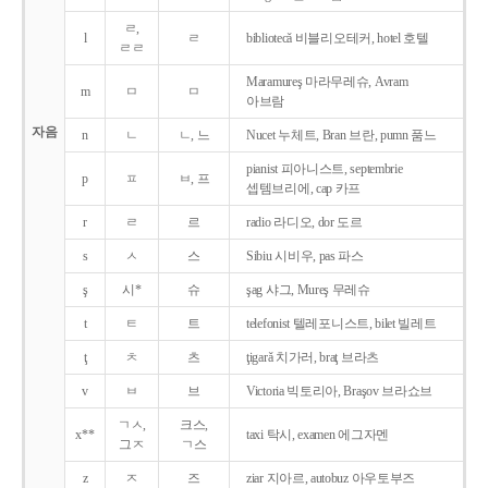
ㄹ,
l
ㄹ
bibliotecǎ 비블리오테커, hotel 호텔
ㄹㄹ
Maramureş 마라무레슈, Avram
m
ㅁ
ㅁ
아브람
자음
n
ㄴ
ㄴ, 느
Nucet 누체트, Bran 브란, pumn 품느
pianist 피아니스트, septembrie
p
ㅍ
ㅂ, 프
셉템브리에, cap 카프
r
ㄹ
르
radio 라디오, dor 도르
s
ㅅ
스
Sibiu 시비우, pas 파스
ş
시*
슈
şag 샤그, Mureş 무레슈
t
ㅌ
트
telefonist 텔레포니스트, bilet 빌레트
ţ
ㅊ
츠
ţigarǎ 치가러, braţ 브라츠
v
ㅂ
브
Victoria 빅토리아, Braşov 브라쇼브
ㄱㅅ,
크스,
x**
taxi 탁시, examen 에그자멘
그ㅈ
ㄱ스
z
ㅈ
즈
ziar 지아르, autobuz 아우토부즈