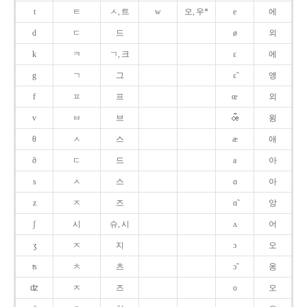
t
ㅌ
ㅅ, 트
w
오, 우*
e
에
d
ㄷ
드
ø
외
k
ㅋ
ㄱ, 크
ɛ
에
g
ㄱ
그
ɛ̃
앵
f
ㅍ
프
œ
외
v
ㅂ
브
욍
θ
ㅅ
스
æ
애
ð
ㄷ
드
a
아
s
ㅅ
스
ɑ
아
z
ㅈ
즈
ɑ̃
앙
ʃ
시
슈, 시
ʌ
어
ʒ
ㅈ
지
ɔ
오
ʦ
ㅊ
츠
ɔ̃
옹
ʣ
ㅈ
즈
o
오