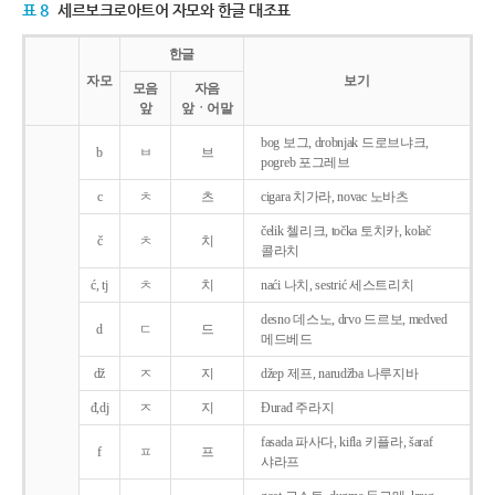
표 8
세르보크로아트어 자모와 한글 대조표
한글
자모
보기
모음
자음
앞
앞ㆍ어말
bog 보그, drobnjak 드로브냐크,
b
ㅂ
브
pogreb 포그레브
c
ㅊ
츠
cigara 치가라, novac 노바츠
čelik 첼리크, točka 토치카, kolač
č
ㅊ
치
콜라치
ć, tj
ㅊ
치
naći 나치, sestrić 세스트리치
desno 데스노, drvo 드르보, medved
d
ㄷ
드
메드베드
dž
ㅈ
지
džep 제프, narudžba 나루지바
đ,dj
ㅈ
지
Ðurađ 주라지
fasada 파사다, kifla 키플라, šaraf
f
ㅍ
프
샤라프