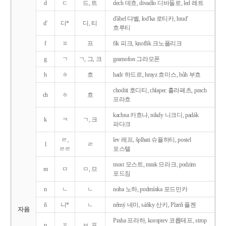
d
ㄷ
드, 트
dech 데흐, divadlo 디바들로, led 레트
d'ábel 댜벨, lod'ka 로티카, hrud'
d'
디*
디, 티
흐루티
f
ㅍ
프
fík 피크, knoflík 크노플리크
g
ㄱ
ㄱ, 그, 크
gramofon 그라모폰
h
ㅎ
흐
hadr 하드르, hmyz 흐미스, bůh 부흐
choditi 호디티, chlapec 흘라페츠, prach
ch
ㅎ
흐
프라흐
kachna 카흐나, nikdy 니크디, padák
k
ㅋ
ㄱ, 크
파다크
ㄹ,
lev 레프, šplhati 슈플하티, postel
l
ㄹ
ㄹㄹ
포스텔
most 모스트, mrak 므라크, podzim
m
ㅁ
ㅁ, 므
포드짐
n
ㄴ
ㄴ
noha 노하, podmínka 포드민카
ň
니*
ㄴ
němý 네미, sáňky 산키, Plzeň 플젠
자음
Praha 프라하, koroptev 코롭테프, strop
p
ㅍ
ㅂ, 프