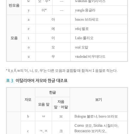
w
오ㆍ우*
―
walkirias 왈키리아스
반모음
y
이*
―
yungla 융글라
a
아
braceo 브라세오
e
에
reloj 렐로
모음
i
이
Lulio 룰리오
o
오
ocal 오칼
u
우
viudedad 비우데다드
* ll, y, ñ, w의 '이, 니, 오, 우'는 다른 모음과 결합할 때 합쳐서 1 음절로 적는다.
표 3
이탈리아어 자모와 한글 대조표
한글
자모
보기
자음
모음 앞
앞ㆍ어말
b
ㅂ
브
Bologna 볼로냐, bravo 브라보
Como 코모, Sicilia 시칠리아,
c
ㅋ, ㅊ
크
Boccaccio 보카치오,