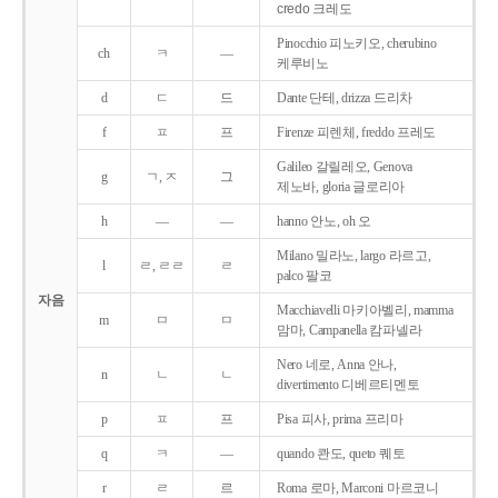
credo 크레도
Pinocchio 피노키오, cherubino
ch
ㅋ
―
케루비노
d
ㄷ
드
Dante 단테, drizza 드리차
f
ㅍ
프
Firenze 피렌체, freddo 프레도
Galileo 갈릴레오, Genova
g
ㄱ, ㅈ
그
제노바, gloria 글로리아
h
―
―
hanno 안노, oh 오
Milano 밀라노, largo 라르고,
l
ㄹ, ㄹㄹ
ㄹ
palco 팔코
자음
Macchiavelli 마키아벨리, mamma
m
ㅁ
ㅁ
맘마, Campanella 캄파넬라
Nero 네로, Anna 안나,
n
ㄴ
ㄴ
divertimento 디베르티멘토
p
ㅍ
프
Pisa 피사, prima 프리마
q
ㅋ
―
quando 콴도, queto 퀘토
r
ㄹ
르
Roma 로마, Marconi 마르코니