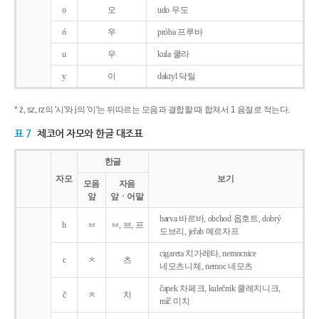
o
오
udo 우도
ó
우
próba 프루바
u
우
kula 쿨라
y
이
daktyl 닥틸
* ż, sz, rz의 '시'와 j의 '이'는 뒤따르는 모음과 결합할 때 합쳐서 1 음절로 적는다.
표 7
체코어 자모와 한글 대조표
한글
자모
보기
모음
자음
앞
앞ㆍ어말
barva 바르바, obchod 옵호트, dobrý
b
ㅂ
ㅂ, 브, 프
도브리, jeřab 예르자프
cigareta 치가레타, nemocnice
c
ㅊ
츠
네모츠니체, nemoc 네모츠
čapek 차페크, kulečnik 쿨레치니크,
č
ㅊ
치
míč 미치