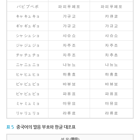
パ ピ プ ペ ポ
파 피 푸 페 포
파 피 푸 페 포
キャ キュ キョ
갸 규 교
캬 큐 쿄
ギャ ギュ ギョ
갸 규 교
갸 규 교
シャ シュ ショ
샤 슈 쇼
샤 슈 쇼
ジャ ジュ ジョ
자 주 조
자 주 조
チャ チュ チョ
자 주 조
차 추 초
ニャ ニュ ニョ
냐 뉴 뇨
냐 뉴 뇨
ヒャ ヒュ ヒョ
햐 휴 효
햐 휴 효
ビャ ビュ ビョ
뱌 뷰 뵤
뱌 뷰 뵤
ピャ ピュ ピョ
퍄 퓨 표
퍄 퓨 표
ミャ ミュ ミョ
먀 뮤 묘
먀 뮤 묘
リャ リュ リョ
랴 류 료
랴 류 료
표 5
중국어의 발음 부호와 한글 대조표
성 모 (聲母)