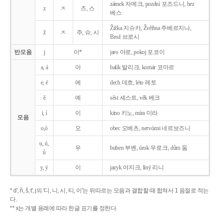
zámek 자메크, pozdní 포즈드니, bez
z
ㅈ
즈, 스
베스
Žižka 지슈카, Žvěřina 주베르지나,
ž
ㅈ
주, 슈, 시
Brož 브로시
반모음
j
이*
jaro 야로, pokoj 포코이
a, á
아
balík 발리크, komár 코마르
e, é
에
dech 데흐, léto 레토
ě
예
sěst 셰스트, věk 베크
i, í
이
kino 키노, míra 미라
모음
o,ó
오
obec 오베츠, nervózni 네르보즈니
u, ú,
우
buben 부벤, úrok 우로크, dům 둠
ů
y, ý
이
jazyk
야지크, líný 리니
* d', ň, š, t', j의 '디, 니, 시, 티, 이'는 뒤따르는 모음과 결합할 때 합쳐서 1 음절로 적는
다.
** x는 개별 용례에 따라 한글 표기를 정한다.