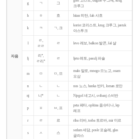
gost 고스트, dugme 두그메, krug
g
ㄱ
그
크루그
h
ㅎ
흐
hitan 히탄, šah 샤흐
korist 코리스트, krug 크루그, jastuk
k
ㅋ
ㄱ, 크
야스투크
ㄹ,
l
ㄹ
levo 레보, balkon 발콘, šal 샬
ㄹㄹ
리*,
자음
lj
ㄹ
ljeto 레토, pasulj 파술
ㄹ리*
malo 말로, mnogo 므노고, osam
m
ㅁ
ㅁ, 므
오삼
n
ㄴ
ㄴ
nos 노스, banka 반카, loman 로만
nj
니*
ㄴ
Njegoš 녜고시, svibanj 스비반
peta 페타, opština 옵슈티나, lep
p
ㅍ
ㅂ, 프
레프
r
ㄹ
르
riba 리바, torba 토르바, mir 미르
sedam 세담, posle 포슬레, glas
s
ㅅ
스
글라스