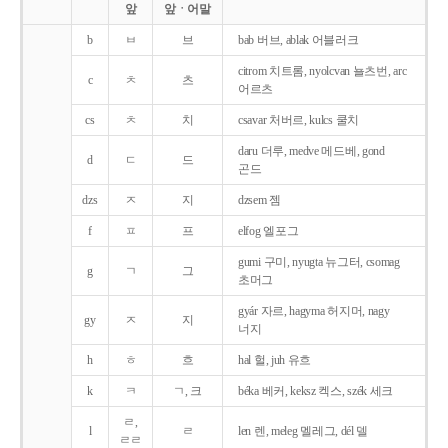
앞
앞ㆍ어말
b
ㅂ
브
bab 버브, ablak 어블러크
citrom 치트롬, nyolcvan 뇰츠번, arc
c
ㅊ
츠
어르츠
cs
ㅊ
치
csavar 처버르, kulcs 쿨치
daru 더루, medve 메드베, gond
d
ㄷ
드
곤드
dzs
ㅈ
지
dzsem 젬
f
ㅍ
프
elfog 엘포그
gumi 구미, nyugta 뉴그터, csomag
g
ㄱ
그
초머그
gyár 자르, hagyma 허지머, nagy
gy
ㅈ
지
너지
h
ㅎ
흐
hal 헐, juh 유흐
k
ㅋ
ㄱ, 크
béka 베커, keksz 켁스, szék 세크
ㄹ,
l
ㄹ
len 렌, meleg 멜레그, dél 델
ㄹㄹ