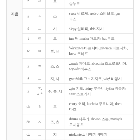
r
ㄹ
르
슈누르
serce 세르체, srebro 스레브로, pas
자음
s
ㅅ
스
파스
ś
ㅡ
시
ślepy 실레피, dziś 지시
t
ㅌ
트
tam 탐, matka 마트카, but 부트
Warszawa 바르샤바, piwnica 피브니차,
w
ㅂ
브, 프
krew 크레프
zamek 자메크, zbrodnia 즈브로드니아,
z
ㅈ
즈, 스
wywóz 비부스
ź
ㅡ
지, 시
gwoździk 그보지지크, więź 비엥시
ㅈ,
żyto 지토, różny 루주니, łyżka 위슈카,
ż
주, 슈, 시
시*
straż 스트라시
chory 호리, kuchnia 쿠흐니아, dach
ch
ㅎ
흐
다흐
dziura 지우라, dzwon 즈본, mosiądz
dz
ㅈ
즈, 츠
모시옹츠
dź
ㅡ
치
niedźwiedź 니에치비에치