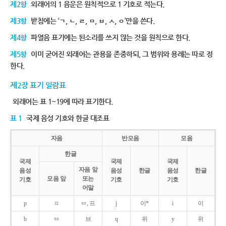
제2항
외래어의 1 음운은 원칙적으로 1 기호로 적는다.
제3항
받침에는 ‘ㄱ, ㄴ, ㄹ, ㅁ, ㅂ, ㅅ, ㅇ’만을 쓴다.
제4항
파열음 표기에는 된소리를 쓰지 않는 것을 원칙으로 한다.
제5항
이미 굳어진 외래어는 관용을 존중하되, 그 범위와 용례는 따로 정
한다.
제2장 표기 일람표
외래어는 표 1~19에 따라 표기한다.
표 1
국제 음성 기호와 한글 대조표
자음
반모음
모음
한글
국제
국제
국제
자음 앞
음성
음성
한글
음성
한글
모음 앞
또는
기호
기호
기호
어말
p
ㅍ
ㅂ, 프
j
이*
i
이
b
ㅂ
브
ɥ
위
y
위