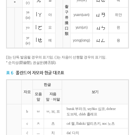
얼
yue
(ue)
웨
*
(r)
촬
ya
구
야
yuan
(uan)
위안
(ia)
류
撮
yo
요
yun
(un)
윈
口
類
ye
예
yong
(iong)
융
(ie)
[ ]는 단독 발음될 경우의 표기임. ( )는 자음이 선행할 경우의 표기임.
* 순치성(脣齒聲), 권설운(捲舌韻).
표 6
폴란드어 자모와 한글 대조표
한글
자모
보기
모음
자음
앞
앞ㆍ어말
burak 부라크, szybko 십코, dobrze
b
ㅂ
ㅂ, 브, 프
도브제, chleb 흘레프
c
ㅊ
츠
cel 첼, Balicki 발리츠키, noc 노츠
ć
ㅡ
치
dać 다치