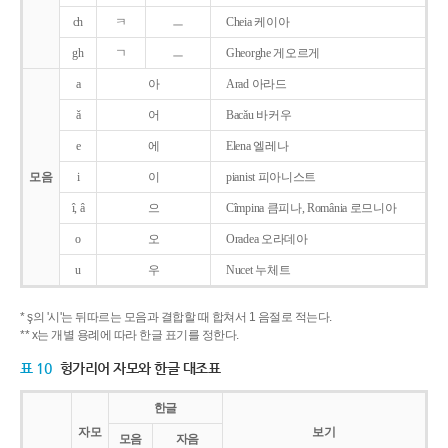
ch
ㅋ
ㅡ
Cheia 케이아
gh
ㄱ
ㅡ
Gheorghe 게오르게
a
아
Arad 아라드
ǎ
어
Bacǎu 바커우
e
에
Elena 엘레나
모음
i
이
pianist 피아니스트
î, â
으
Cîmpina 큼피나, România 로므니아
o
오
Oradea 오라데아
u
우
Nucet 누체트
* ş의 '시'는 뒤따르는 모음과 결합할 때 합쳐서 1 음절로 적는다.
** x는 개별 용례에 따라 한글 표기를 정한다.
표 10
헝가리어 자모와 한글 대조표
한글
자모
보기
모음
자음