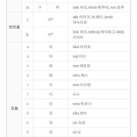
zs
ㅈ
주
zsák 자크, tőzsde 퇴주데, rozs 로주
ajak 어여크, fej 페이, január
j
이*
여누아르
반모음
lyuk 유크, mélység 메이셰그, király
ly
이*
키라이
a
어
lakat 러커트
á
아
máj 마이
e
에
mert 메르트
é
에
mész 메스
i
이
isten 이슈텐
í
이
sí 시
o
오
torna 토르너
모음
ó
오
róka 로커
ö
외
sör 쇠르
ő
외
nő 뇌