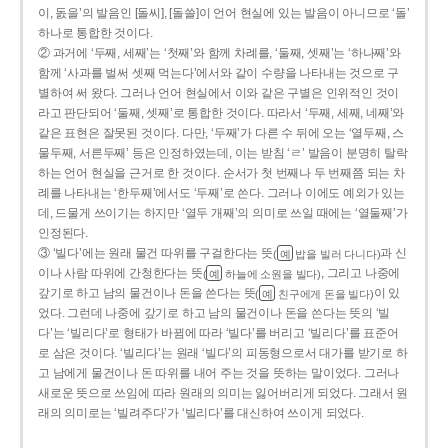
이, 돐을’의 발음인 [돌씨], [돌쓸]이 언어 현실에 있는 발음이 아니므로 ‘돌’
하나로 통합한 것이다.
② 과거에 ‘두째, 세째’는 ‘첫째’와 함께 차례를, ‘둘째, 셋째’는 ‘하나째’와
함께 ‘사과를 벌써 셋째 먹는다’에서와 같이 수량을 나타내는 것으로 구
별하여 써 왔다. 그러나 언어 현실에서 이와 같은 구별은 인위적인 것이
라고 판단되어 ‘둘째, 셋째’로 통합한 것이다. 따라서 ‘두째, 세째, 네째’와
같은 표현은 잘못된 것이다. 다만, ‘두째’가 다른 수 뒤에 오는 ‘열두째, 스
물두째, 서른두째’ 등은 인정하였는데, 이는 받침 ‘ㄹ’ 발음이 분명히 탈락
하는 언어 현실을 근거로 한 것이다. 순서가 첫 번째나 두 번째쯤 되는 차
례를 나타내는 ‘한두째’에서도 ‘두째’로 쓴다. 그러나 이에도 예외가 있는
데, 드물게 쓰이기는 하지만 ‘열두 개째’의 의미로 쓰일 때에는 ‘열둘째’가
인정된다.
③ ‘빌다’에는 원래 물건 따위를 구걸한다는 뜻
과 신
(
밥을 빌러 다니다)
예
이나 사람 따위에 간청한다는 뜻
, 그리고 나중에
(
하늘에 소원을 빌다)
예
갚기로 하고 남의 물건이나 돈을 쓴다는 뜻
이 있
(
친구에게 돈을 빌다)
예
었다. 그런데 나중에 갚기로 하고 남의 물건이나 돈을 쓴다는 뜻의 ‘빌
다’는 ‘빌리다’로 형태가 바뀜에 따라 ‘빌다’를 버리고 ‘빌리다’를 표준어
로 삼은 것이다. ‘빌리다’는 원래 ‘빌다’의 피동형으로서 대가를 받기로 하
고 남에게 물건이나 돈 따위를 내어 주는 것을 뜻하는 말이었다. 그러나
새로운 뜻으로 쓰임에 따라 원래의 의미는 잃어버리게 되었다. 그래서 원
래의 의미로는 ‘빌려주다’가 ‘빌리다’를 대신하여 쓰이게 되었다.