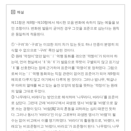
해설
제11항은 제8항~제10항에서 제시한 모음 변화에 속하지 않는 예들을 보
인 조항이다. 변화된 발음이 굳어진 경우 그것을 표준으로 삼는다는 원칙
은 동일하게 적용된다.
① ‘-구려’와 ‘-구료’는 미묘한 의미 차가 있는 듯도 하나 언중이 분명히 의
식할 수 없으므로 ‘-구려’ 쪽만 살린 것이다.
② 원래 ‘깍정이’였던 말이 ‘ㅣ’ 역행 동화를 겪으면 ‘깍젱이’가 되어야 하
는데, 언어 현실에서 ‘ㅐ’와 ‘ㅔ’가 발음으로 뚜렷이 구별되지 않고 표기상
‘ㅐ’를 선호한다는 점에 근거하여 표준어를 ‘깍쟁이’로 정하였다. 그럼으
로써 이는 ‘ㅣ’ 역행 동화와는 직접 관련이 없어진 표준어가 되어 제9항의
예외로 다루지 않고 여기에서 다루게 된 것이다. 그러나 밤나무, 떡갈나
무 따위의 열매를 싸고 있는 술잔 모양의 받침을 뜻하는 ‘깍정이’는 원래
의 말을 그대로 두었다.
③ ‘나무래다, 바래다’는 방언으로 해석하여 ‘나무라다, 바라다’를 표준어
로 삼았다. 그런데 근래 ‘바라다’에서 파생된 명사 ‘바람’을 ‘바램’으로 잘
못 쓰는 경향이 있다. ‘바람[風]’과의 혼동을 피하려는 심리 때문인 듯하
다. 그러나 동사가 ‘바라다’인 이상 그로부터 파생된 명사가 ‘바램’이 될
수는 없어 비고에서 이를 명기하였다. ‘바라다’의 활용형으로, ‘바랬다, 바
래요’는 비표준형이고 ‘바랐다, 바라요’가 표준형이 된다. ‘나무랐다, 나무