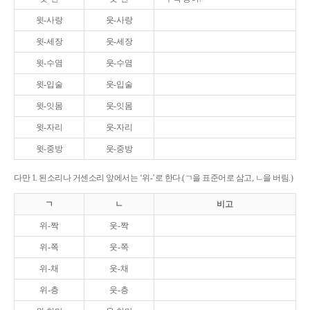
윗-사랑
웃-사랑
윗-세장
웃-세장
윗-수염
웃-수염
윗-입술
웃-입술
윗-잇몸
웃-잇몸
윗-자리
웃-자리
윗-중방
웃-중방
다만 1. 된소리나 거센소리 앞에서는 ‘위-’로 한다.(ㄱ을 표준어로 삼고, ㄴ을 버림.)
ㄱ
ㄴ
비고
위-짝
웃-짝
위-쪽
웃-쪽
위-채
웃-채
위-층
웃-층