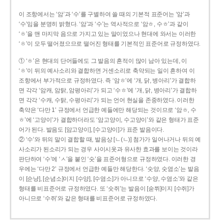
이 조항에서는 ‘암’과 ‘수’를 구별하여 쓸 때의 기본적 표준어는 ‘암’과
‘수’임을 분명히 밝혔다. ‘암’과 ‘수’는 역사적으로 ‘암ㅎ, 수ㅎ’과 같이
‘ㅎ’을 맨 마지막 음으로 가지고 있는 말이었으나 현대에 와서는 이러한
‘ㅎ’이 모두 떨어졌으므로 떨어진 형태를 기본적인 표준어로 규정하였다.
① ‘ㅎ’은 현대의 단어들에도 그 발음의 흔적이 많이 남아 있는데, 이
‘ㅎ’이 뒤의 예사소리와 결합하면 거센소리로 축약되는 일이 흔하여 이
조항에서 부가적으로 규정하였다. 즉 ‘암ㅎ’에 ‘개, 닭, 병아리’가 결합하
면 각각 ‘암캐, 암탉, 암평아리’가 되고 ‘수ㅎ’에 ‘개, 닭, 병아리’가 결합하
면 각각 ‘수캐, 수탉, 수평아리’가 되는 언어 현실을 존중하였다. 이러한
축약은 ‘다만 1’ 규정에서 언급한 예들에만 해당되는 것이므로 ‘암ㅎ, 수
ㅎ’에 ‘고양이’가 결합하더라도 ‘암고양이, 수고양이’와 같은 형태가 표준
어가 된다. 발음도 [암고양이], [수고양이]가 표준 발음이다.
② ‘수’와 뒤의 말이 결합할 때, 발음상 [ㄴ(ㄴ)] 첨가가 일어나거나 뒤의 예
사소리가 된소리가 되는 경우 사이시옷과 유사한 효과를 보이는 것이라
판단하여 ‘수’에 ‘ㅅ’을 붙인 ‘숫’을 표준어형으로 규정하였다. 이러한 경
우에는 ‘다만 2’ 규정에서 언급한 예들만 해당한다. ‘숫양, 숫염소’는 발음
이 [순냥], [순념소]이지 [수양], [수염소]가 아니므로 ‘수양, 수염소’와 같은
형태를 비표준어로 규정하였다. 또 ‘숫쥐’는 발음이 [숟쮜]이지 [수쥐]가
아니므로 ‘수쥐’와 같은 형태를 비표준어로 규정하였다.