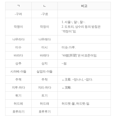
ㄱ
ㄴ
비고
-구려
-구료
1. 서울~, 알~, 찰~.
깍쟁이
깍정이
2. 도토리, 상수리 등의 받침은
‘깍정이’임.
나무라다
나무래다
미수
미시
미숫-가루.
바라다
바래다
‘바램[所望]’은 비표준어임.
상추
상치
~쌈.
시러베-아들
실업의-아들
주책
주착
←主着. ~망나니, ~없다.
지루-하다
지리-하다
←支離.
튀기
트기
허드레
허드래
허드렛-물, 허드렛-일.
호루라기
호루루기