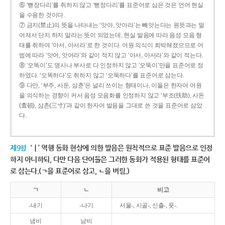
⑥ ‘뻗장다리’를 취하지 않고 ‘뻗정다리’를 표준어로 삼은 것은 언어 현실
을 수용한 것이다.
⑦ 금지(禁止)의 뜻을 나타내는 ‘앗아, 앗아라’는 빼앗는다는 원뜻과는 멀
어져서 단지 하지 말라는 뜻이 되었는데, 현실 발음에 따라 음성 모음 형
태를 취하여 ‘아서, 아서라’로 한 것이다. 어원 의식이 희박해졌으므로 어
법에 따라 ‘앗어, 앗어라’와 같이 적지 않고 ‘아서, 아서라’와 같이 적는다.
⑧ ‘오똑이’도 명사나 부사로 다 인정하지 않고 ‘오뚝이’만을 표준어로 정
하였다. ‘오똑하다’도 취하지 않고 ‘오뚝하다’를 표준어로 삼는다.
⑨ 다만, ‘부주, 사둔, 삼춘’은 널리 쓰이는 형태이나, 이들은 한자어 어원
을 의식하는 경향이 커서 음성 모음화를 인정하지 않고 ‘부조(扶助), 사돈
(査頓), 삼촌(三寸)’과 같이 한자어 발음을 그대로 쓴 것을 표준어로 삼았
다.
제9항
‘ㅣ’ 역행 동화 현상에 의한 발음은 원칙적으로 표준 발음으로 인정
하지 아니하되, 다만 다음 단어들은 그러한 동화가 적용된 형태를 표준어
로 삼는다.(ㄱ을 표준어로 삼고, ㄴ을 버림.)
ㄱ
ㄴ
비고
-내기
-나기
서울-, 시골-, 신출-, 풋-.
냄비
남비