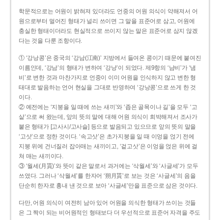
학문적으로는 어원이 밝혀져 있더라도 언중의 어원 의식이 약해져서 어
원으로부터 멀어진 형태가 널리 쓰이면 그 말을 표준어로 삼고, 어원에
충실한 형태이더라도 현실적으로 쓰이지 않는 말은 표준어로 삼지 않겠
다는 것을 다룬 조항이다.
① ‘강낭콩’은 중국의 ‘강남(江南)’ 지방에서 들여온 콩이기 때문에 붙여진
이름인데, ‘강남’의 형태가 변하여 ‘강낭’이 되었다. 제9항의 ‘남비’가 ‘냄
비’로 변한 것과 마찬가지로 언중이 이미 어원을 인식하지 않고 변한 형
태대로 발음하는 언어 현실을 그대로 반영하여 ‘강낭콩’으로 쓰게 한 것
이다.
② 예전에는 ‘지붕을 일 때에 쓰는 새끼’와 ‘좁은 골목이나 길’을 모두 ‘고
샅’으로 써 왔는데, 앞의 뜻의 말에 대해 어원 의식이 희박해져서 조사가
붙은 형태가 [고사시/고사슬] 등으로 발음되고 있으므로 앞의 뜻의 말을
‘고삿’으로 정한 것이다. ‘속고삿’은 초가지붕을 일 때 이엉을 얹기 전에
지붕 위에 건너질러 잡아매는 새끼이고, ‘겉고삿’은 이엉을 얹은 위에 걸
쳐 매는 새끼이다.
③ ‘월세(月貰)’와 뜻이 같은 말로서 과거에는 ‘삭월세’와 ‘사글세’가 모두
쓰였다. 그러나 ‘삭월세’를 한자어 ‘朔月貰’로 보는 것은 ‘사글세’의 음을
단순히 한자로 흉내 낸 것으로 보아 ‘사글세’만을 표준으로 삼은 것이다.
다만, 어원 의식이 여전히 남아 있어 어원을 의식한 형태가 쓰이는 것들
은 그 짝이 되는 비어원적인 형태보다 더 우선적으로 표준어 자격을 주도