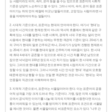
는 사람이라도 비어, 속어, 은어 등을 쓸 수는 있으므로 표준어의 사회적
기준은 상당히 느슨하다고 할 수 있다. 그러나 비어, 속어, 은어 등은 표준
어이기는 하되 언어 예절에 어긋난 말들이므로, 교양 있는 사람이라면 사
용을 자제하여야 하는 말들이다.
2. 시대적 기준으로서, 표준어는 현대의 언어여야 한다. 여기서 ‘현대’는
단순히 시간적으로 현재란 뜻이 아니라 역사적 흐름에서 현재와 같은 구
획에 있는 시대를 말한다. 다른 사회적, 경제적 시대 구분과는 달리 언어
사용에서 현대를 구분하는 데에는 뚜렷한 객관적 기준이 없다. 20세기 초
의 구어가 현대의 말로 간주되곤 하나, 21세기가 상당히 진행된 현재로서
는 20세기 초의 구어를 현대의 말로 간주하기에 어려움이 있다. 한 시대
에 최대 4세대가 공존할 수 있으므로 세대 간 시간 차를 30년 남짓으로
잡으면 넉넉잡아 100년 정도의 시간 차가 있는 말들이 한 시대에 쓰일 수
있다. 그러므로 현대를 100년 전으로부터 현재 시점까지의 기간으로 규
정할 수도 있을 것이다. 그러나 이러한 시간 인식은 ‘현대’ 개념의 모호함
때문에 편의상 행할 수 있는 것일 뿐 객관적인 것은 아니다. ‘현대’는 국어
언중들의 직관으로 이해하여야 한다.
3. 지역적 기준으로서, 표준어는 서울말이어야 한다. 이는 표준어의 공용
어적 성격을 가장 크게 드러내 주는 기준이다. 가령, 많은 지역 사람들이
모여서 공식적인 이야기를 나눌 때 각자의 지역어를 사용한다면 의사소
통이 어려워질 수 있는데, 이를 방지하기 위해 표준어의 조건으로 서울말
을 제시한 것이다. 물론 서울말이라도 비표준적인 요소가 있다. “나두 간