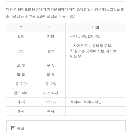
다만, 어원적으로 원형에 더 가까운 형태가 아직 쓰이고 있는 경우에는, 그것을 표
준어로 삼는다.(ㄱ을 표준어로 삼고, ㄴ을 버림.)
ㄱ
ㄴ
비고
갈비
가리
~구이, ~찜, 갈빗-대.
1. 사기 만드는 물레 밑 고리.
갓모
갈모
2. '갈모'는 갓 위에 쓰는, 유지로
만든 우비.
굴-젓
구-젓
말-곁
말-겻
물-수란
물-수랄
밀-뜨리다
미-뜨리다
적-이
저으기
적이-나, 적이나-하면.
휴지
수지
해설