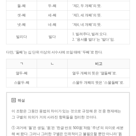
둘-째
두-째
‘제2, 두 개째’의 뜻.
셋-째
세-째
‘제3, 세 개째’의 뜻.
넷-째
네-째
‘제4, 네 개째’의 뜻.
1. 빌려주다, 빌려 오다.
빌리다
빌다
2. ‘용서를 빌다’는 ‘빌다’임.
다만, ‘둘째’는 십 단위 이상의 서수사에 쓰일 때에 ‘두째’로 한다.
ㄱ
ㄴ
비고
열두-째
열두 개째의 뜻은 ‘열둘째’로.
스물두-째
스물두 개째의 뜻은 ‘스물둘째’로.
해설
이 조항은 그동안 용법의 차이가 있는 것으로 규정해 온 것 중 현재에는
그 구별의 의의가 거의 사라진 항목들을 정리한 것이다.
① 과거에 ‘돌’은 생일, ‘돐’은 ‘한글 반포 500돐’처럼 ‘주년’의 의미로 세분
해 써 왔다. 그러나 그러한 구별은 인위적이고 불필요할 뿐만 아니라 ‘돐