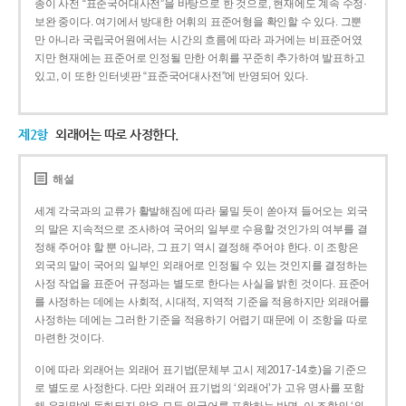
종이 사전 “표준국어대사전”을 바탕으로 한 것으로, 현재에도 계속 수정·
보완 중이다. 여기에서 방대한 어휘의 표준어형을 확인할 수 있다. 그뿐
만 아니라 국립국어원에서는 시간의 흐름에 따라 과거에는 비표준어였
지만 현재에는 표준어로 인정될 만한 어휘를 꾸준히 추가하여 발표하고
있고, 이 또한 인터넷판 “표준국어대사전”에 반영되어 있다.
제2항
외래어는 따로 사정한다.
해설
세계 각국과의 교류가 활발해짐에 따라 물밀 듯이 쏟아져 들어오는 외국
의 말은 지속적으로 조사하여 국어의 일부로 수용할 것인가의 여부를 결
정해 주어야 할 뿐 아니라, 그 표기 역시 결정해 주어야 한다. 이 조항은
외국의 말이 국어의 일부인 외래어로 인정될 수 있는 것인지를 결정하는
사정 작업을 표준어 규정과는 별도로 한다는 사실을 밝힌 것이다. 표준어
를 사정하는 데에는 사회적, 시대적, 지역적 기준을 적용하지만 외래어를
사정하는 데에는 그러한 기준을 적용하기 어렵기 때문에 이 조항을 따로
마련한 것이다.
이에 따라 외래어는 외래어 표기법(문체부 고시 제2017-14호)을 기준으
로 별도로 사정한다. 다만 외래어 표기법의 ‘외래어’가 고유 명사를 포함