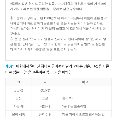
제3항과 같은 취지로 규정한 말들이나, 제3항의 경우와는 달리 거센소리
가 예사소리로 변화한 말들을 표준어로 삼은 경우이다.
① 표준어 규정이 공표된 1988년보다 이미 오래전부터 이름이 얼른 생각
나지 않거나 바로 말하기 곤란한 사람 또는 사물을 가리키는 대명사로
‘거시키’보다는 ‘거시기’가 더 널리 쓰였고 이 조항에서 이를 다시 확인한
것이다.
② ‘푼’은 한자 ‘分’의 고어 발음의 잔재이다. 현대 국어의 ‘할, 푼, 리’나 ‘땡
전 한 푼’ 등에 ‘푼’이 남아 있으나 한자어로 읽을 때에는 ‘분’으로 발음한
다. 따라서 시계의 ‘분침’은 ‘푼침’으로 쓰지 않는다.
제5항
어원에서 멀어진 형태로 굳어져서 널리 쓰이는 것은, 그것을 표준
어로 삼는다.(ㄱ을 표준어로 삼고, ㄴ을 버림.)
ㄱ
ㄴ
비고
강낭-콩
강남-콩
고삿
고샅
겉~, 속~.
사글-세
삭월-세
‘월세’는 표준어임.
울력-성당
위력-성당
떼를 지어서 으르고 협박하는 일.