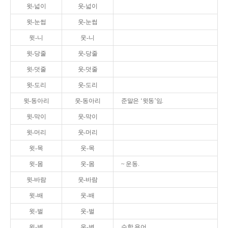
윗-넓이
웃-넓이
윗-눈썹
웃-눈썹
윗-니
웃-니
윗-당줄
웃-당줄
윗-덧줄
웃-덧줄
윗-도리
웃-도리
윗-동아리
웃-동아리
준말은 ‘윗동’임.
윗-막이
웃-막이
윗-머리
웃-머리
윗-목
웃-목
윗-몸
웃-몸
~ 운동.
윗-바람
웃-바람
윗-배
웃-배
윗-벌
웃-벌
윗-변
웃-변
수학 용어.