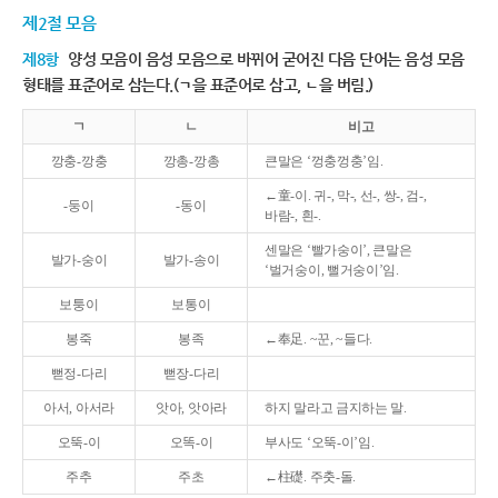
제2절 모음
제8항
양성 모음이 음성 모음으로 바뀌어 굳어진 다음 단어는 음성 모음
형태를 표준어로 삼는다.(ㄱ을 표준어로 삼고, ㄴ을 버림.)
ㄱ
ㄴ
비고
깡충-깡충
깡총-깡총
큰말은 ‘껑충껑충’임.
←童-이. 귀-, 막-, 선-, 쌍-, 검-,
-둥이
-동이
바람-, 흰-.
센말은 ‘빨가숭이’, 큰말은
발가-숭이
발가-송이
‘벌거숭이, 뻘거숭이’임.
보퉁이
보통이
봉죽
봉족
←奉足. ~꾼, ~들다.
뻗정-다리
뻗장-다리
아서, 아서라
앗아, 앗아라
하지 말라고 금지하는 말.
오뚝-이
오똑-이
부사도 ‘오뚝-이’임.
주추
주초
←柱礎. 주춧-돌.