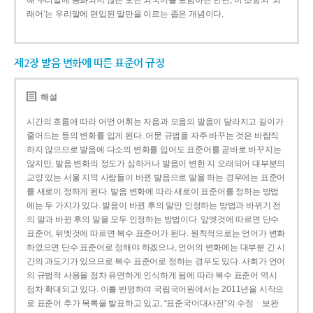
해 우리말에 동화되지 않은 모든 외국어를 포함하는 반면, 이 조항의 ‘외
래어’는 우리말에 편입된 말만을 이르는 좁은 개념이다.
제2장 발음 변화에 따른 표준어 규정
해설
시간의 흐름에 따라 어떤 어휘는 자음과 모음의 발음이 달라지고 길이가
줄어드는 등의 변화를 입게 된다. 어문 규범을 자주 바꾸는 것은 바람직
하지 않으므로 발음에 다소의 변화를 입어도 표준어를 곧바로 바꾸지는
않지만, 발음 변화의 정도가 심하거나 발음이 변한 지 오래되어 대부분의
교양 있는 서울 지역 사람들이 바뀐 발음으로 말을 하는 경우에는 표준어
를 새로이 정하게 된다. 발음 변화에 따라 새로이 표준어를 정하는 방법
에는 두 가지가 있다. 발음이 바뀐 후의 말만 인정하는 방법과 바뀌기 전
의 말과 바뀐 후의 말을 모두 인정하는 방법이다. 앞엣것에 따르면 단수
표준어, 뒤엣것에 따르면 복수 표준어가 된다. 원칙적으로는 언어가 변화
하였으면 단수 표준어로 정해야 하겠으나, 언어의 변화에는 대부분 긴 시
간의 과도기가 있으므로 복수 표준어로 정하는 경우도 있다. 사회가 언어
의 규범적 사용을 점차 유연하게 인식하게 됨에 따라 복수 표준어 역시
점차 확대되고 있다. 이를 반영하여 국립국어원에서는 2011년을 시작으
로 표준어 추가 목록을 발표하고 있고, “표준국어대사전”의 수정ㆍ보완