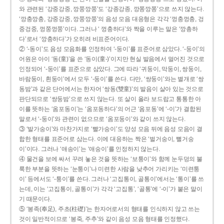
와 관련된 ‘강중강중, 깡쭝깡쭝’도 ‘강종강종, 깡쫑깡쫑’으로 쓰지 않는다.
‘깡충깡충, 강중강중, 깡쭝깡쭝’의 음성 모음 대응형은 각각 ‘껑충껑충, 겅
중겅중, 껑쭝껑쭝’이다. 그러나 ‘ 껑충하다’와 짝을 이루는 말은 ‘깡총하
다’로서 ‘깡충하다’가 오히려 비표준어이다.
② ‘-동이’도 음성 모음화를 인정하여 ‘-둥이’를 표준어로 삼았다. ‘-둥이’의
어원은 아이 ‘동(童)’을 쓴 ‘동이(童-)’이지만 현실 발음에서 멀어진 것으로
인정되어 ‘-둥이’를 표준으로 삼았다. 그에 따라 ‘귀둥이, 막둥이, 쌍둥이,
바람둥이, 흰둥이’에서 모두 ‘-둥이’를 쓴다. 다만, ‘쌍둥이’와는 별개로 ‘쌍
동밤’과 같은 단어에서는 한자어 ‘쌍동(雙童)’의 발음이 살아 있는 것으로
판단되므로 ‘쌍둥밤’으로 쓰지 않는다. 또 살이 올라 보드랍고 통통한 아
이를 뜻하는 ‘옴포동이’는 ‘옴포동하다’의 어근 ‘옴포동’에 ‘-이’가 결합된
말로서 ‘-둥이’와 관련이 없으므로 ‘옴포둥이’와 같이 쓰지 않는다.
③ ‘발가숭이’와 마찬가지로 ‘빨가숭이’도 양성 모음 뒤에 음성 모음이 결
합한 형태를 표준어로 삼는다. 이에 대응하는 짝은 ‘벌거숭이, 뻘거숭
이’이다. 그러나 ‘애송이’는 ‘애숭이’를 인정하지 않는다.
④ 물건을 보에 싸서 꾸려 놓은 것을 뜻하는 ‘보퉁이’와 함께 눈두덩의 불
룩한 부분을 뜻하는 ‘눈퉁이’나 미련한 사람을 낮추어 가리키는 ‘미련퉁
이’ 등에서도 ‘-퉁이’를 쓴다. 그러나 ‘고집통이, 골통이’에서는 ‘통이’를 쓰
는데, 이는 ‘고집통이, 골통이’가 각각 ‘고집통’, ‘골통’에 ‘-이’가 붙은 말이
기 때문이다.
⑤ ‘봉족(奉足), 주초(柱礎)’는 한자어로서의 형태를 인식하지 않고 쓰는
것이 일반적이므로 ‘봉죽, 주추’와 같이 음성 모음 형태를 인정했다.