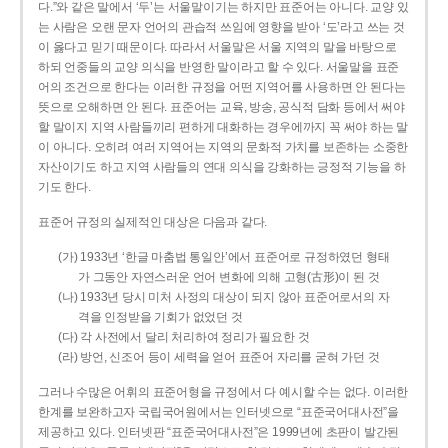
다.”와 같은 말에서 ‘두’는 서울말이기는 하지만 표준어는 아니다. 교양 있
는 사람은 오랜 문자 언어의 관습적 쓰임에 영향을 받아 ‘도’라고 쓰는 것
이 옳다고 믿기 때문이다. 따라서 서울말은 서울 지역의 말을 바탕으로
하되 언중들의 교양 의식을 반영한 말이라고 할 수 있다. 서울말을 표준
어의 조건으로 한다는 이러한 규정을 어떤 지역어를 사용하면 안 된다는
뜻으로 오해하면 안 된다. 표준어는 교육, 방송, 공식적 담화 등에서 써야
할 말이지 지역 사람들끼리 편하게 대화하는 경우에까지 꼭 써야 하는 말
이 아니다. 오히려 여러 지역어는 지역의 문화적 가치를 보존하는 소중한
자산이기도 하고 지역 사람들의 연대 의식을 강화하는 긍정적 기능을 하
기도 한다.
표준어 규정의 실제적인 대상은 다음과 같다.
(가) 1933년 ‘한글 마춤법 통일안’에서 표준어로 규정하였던 형태
가 그동안 자연스러운 언어 변화에 의해 고형(古形)이 된 것
(나) 1933년 당시 미처 사정의 대상이 되지 않아 표준어로서의 자
격을 인정받을 기회가 없었던 것
(다) 각 사전에서 달리 처리하여 정리가 필요한 것
(라) 방언, 신조어 등이 세력을 얻어 표준어 자리를 굳혀 가던 것
그러나 수많은 어휘의 표준어형을 규정에서 다 예시할 수는 없다. 이러한
한계를 보완하고자 국립국어원에서는 인터넷으로 “표준국어대사전”을
제공하고 있다. 인터넷판 “표준국어대사전”은 1999년에 초판이 발간된