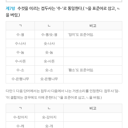
제7항
수컷을 이르는 접두사는 '수-'로 통일한다.(ㄱ을 표준어로 삼고, ㄴ
을 버림.)
ㄱ
ㄴ
비고
수-꿩
수-퀑/숫-꿩
'장끼'도 표준어임.
수-나사
숫-나사
수-놈
숫-놈
수-사돈
숫-사돈
수-소
숫-소
'황소'도 표준어임.
수-은행나무
숫-은행나무
다만 1. 다음 단어에서는 접두사 다음에서 나는 거센소리를 인정한다. 접두사 '암-
'이 결합되는 경우에도 이에 준한다.(ㄱ을 표준어로 삼고, ㄴ을 버림.)
ㄱ
ㄴ
비고
수-캉아지
숫-강아지
수-캐
숫-개