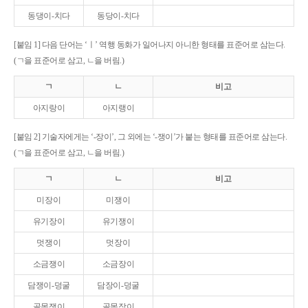
동댕이-치다
동당이-치다
[붙임 1] 다음 단어는 ‘ㅣ’ 역행 동화가 일어나지 아니한 형태를 표준어로 삼는다.
(ㄱ을 표준어로 삼고, ㄴ을 버림.)
ㄱ
ㄴ
비고
아지랑이
아지랭이
[붙임 2] 기술자에게는 ‘-장이’, 그 외에는 ‘-쟁이’가 붙는 형태를 표준어로 삼는다.
(ㄱ을 표준어로 삼고, ㄴ을 버림.)
ㄱ
ㄴ
비고
미장이
미쟁이
유기장이
유기쟁이
멋쟁이
멋장이
소금쟁이
소금장이
담쟁이-덩굴
담장이-덩굴
골목쟁이
골목장이