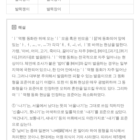
발목쟁이
발목장이
해설
‘ㅣ’ 역행 동화란 뒤에 오는 ‘ㅣ’ 모음 혹은 반모음 ‘ㅣ[j]’에 동화되어 앞에
있는 ‘ㅏ, ㅓ, ㅗ, ㅜ, ㅡ’가 각각 ‘ㅐ, ㅔ, ㅚ, ㅟ, ㅣ’로 바뀌는 현상을 말한다.
가령, ‘아비, 어미, 고기, 죽이다, 끓이다’는 자주 [애비], [에미], [괴기], [쥐기
다], [끼리다]로 발음된다. ‘ㅣ’ 역행 동화는 전국적으로 자주 일어나는 현
상이다. 체언에 조사가 붙은 ‘밥이’를 [배비]와 같이 발음하는 경우는 일부
지역에 국한되어 있으나, 한 단어 안에서는 ‘ㅣ’ 역행 동화가 자주 일어난
다. 그러나 대부분 주의해서 발음하면 피할 수 있는 발음이므로 그 동화
형을 표준어로 삼기 어렵다. 또한 이 동화 현상은 매우 광범위하여 그 동
화형을 다 표준어로 인정하면 오히려 혼란을 일으킬 우려도 있다. 그리하
여 ‘ㅣ’ 역행 동화 현상을 인정하는 표준어는 최소화하였다.
① ‘-나기’는, 서울에서 났다는 뜻의 ‘서울나기’는 그대로 쓰임 직하지만
‘신출나기, 풋나기’는 어색하므로 일률적으로 ‘-내기’를 표준으로 삼았다.
‘여간내기, 보통내기, 새내기’ 등의 어휘에서도 마찬가지로 ‘-내기’를 표준
으로 삼는다.
② ‘남비’는 종래 일본어 ‘나베[鍋]’에서 온 말이라 하여 원형을 의식해서
처리했던 것이나, 현대에는 어원 의식이 거의 사라졌다. 따라서 제5항에