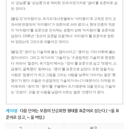
서 ‘강남콩’을 ‘강낭콩’으로 처리한 것과 마찬가지로 ‘냄비’를 표준어로 삼
은 것이다.
[붙임 1] ‘아지랑이’는 과거의 대사전들에서 ‘아지랭이’로 고쳐진 것이 교
과서에 반영되어 ‘아지랭이’가 표준어로 쓰여 왔으나, 현대 언중의 직관
이 ‘아지랑이’를 표준으로 인식하는 경향이 강해 ‘아지랑이’를 표준어로
삼았다. 1936년 “조선어 표준말 모음”에서 ‘아지랑이’를 표준어로 정한
바 있었는데 그것으로 되돌아간 것이다.
[붙임 2] ‘-장이’는 기술자에 붙는 접미사이고 ‘-쟁이’는 기타 어휘에 붙는
접미사이다. 그리고 여기서의 ‘기술자’는 ‘수공업적인 기술자’로 한정한
다. 따라서 ‘칠장이, 유기장이’에서는 ‘-장이’를 표준으로 삼고 ‘멋쟁이, 소
금쟁이, 골목쟁이’ 등에서는 ‘-쟁이’를 표준으로 삼았다. 또한 점을 치는
사람은 ‘점쟁이’가 되고 그림을 그리는 사람을 낮추어 가리키는 말은 ‘환
쟁이’가 된다. 이들은 수공업적인 기술자가 아니기 때문이다. 이처럼 의
미에 따라 ‘-장이’와 ‘-쟁이’를 구별해서 쓰기 때문에 갓을 만드는 기술자
는 ‘갓장이’, 갓을 쓴 사람을 낮잡아 이르는 말은 ‘갓쟁이’가 된다.
제10항
다음 단어는 모음이 단순화한 형태를 표준어로 삼는다.(ㄱ을 표
준어로 삼고, ㄴ을 버림.)
ㄱ
ㄴ
비고