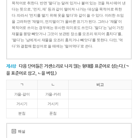
목적어로 취한다. 반면 ‘떨다’는 달려 있거나 붙어 있는 것을 쳐서 떼어 낸
다는 뜻으로, ‘먼지, 재’ 등과 같이 떨어져 나가는 대상을 목적어로 취한
다. 따라서 ‘먼지를 떨기 위해 옷을 털다’와 같이 쓸 수 있다. 이러한 쓰임
을 고려하면 ‘재떨이, 먼지떨이’가 올바른 표기가 된다. 그러나 ‘재물’이
목적어로 쓰이는 경우에는 유사한 의미로도 쓰인다. ‘털다’는 ‘남이 가진
재물을 몽땅 빼앗거나 그것이 보관된 장소를 모조리 뒤지어 훔치다’를,
‘떨다’는 ‘남에게서 재물을 모조리 훔치거나 빼앗다’를 뜻한다. 다만, ‘먹
다’와 결합해 합성어로 쓸 때에는 ‘털어먹다’로 쓴다.
제4항
다음 단어들은 거센소리로 나지 않는 형태를 표준어로 삼는다.(ㄱ
을 표준어로 삼고, ㄴ을 버림.)
ㄱ
ㄴ
비고
가을-갈이
가을-카리
거시기
거시키
분침
푼침
해설