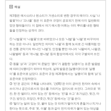
해설
제3항은 예사소리나 된소리가 거센소리로 변한 경우의 예이다. 사실 ‘나
팔꽃’이나 ‘끄나풀’ 등은 이 표준어 규정이 공표되기 전에 이미 일반화되
었던 형태들이다. 이 점에서 여기 예시한 어휘는 이미 뿌리를 내린 형태
들을 인정하는 성격이 크다.
① ‘나발꽃’이 ‘나팔꽃’으로 바뀌었으나 모든 ‘나발’을 ‘나팔’로 바꾸어야
하는 것은 아니다. 일반적인 의미의 ‘나팔’과 함께 놋쇠로 긴 대롱처럼 만
든 전통 관악기의 하나인 ‘나발’도 인정될 뿐만 아니라 ‘나팔바지, 나팔관,
나팔벌레’ 등과 ‘개나발, 병나발’ 등의 합성어에서도 각각 구별되어 쓰인
다.
② 동물 ‘삵’과 ‘고양이’의 준말인 ‘괭이’가 결합한 ‘삵괭이’는 표준 발음법
에 따라 [삭꽹이]가 되어야 하는데, 실제 발음은 [살쾡이]이므로 ‘살쾡
이’를 표준어로 삼았다. 표준어 규정 제26항에서는 ‘살쾡이’와 함께 ‘삵’도
표준어로 인정하였다.
③ ‘칸’은 공간의 구획을 나타내며, ‘간(間)’은 이미 굳어진 한자어 속에서
쓰이거나 공간으로서의 장소를 가리키는 접미사로 쓰인다. 그러므로 ‘위
칸, 한 칸 벌리다, 비어 있는 칸’ 등에서는 ‘칸’을 쓰고 ‘초가삼간, 뒷간, 마
구간, 방앗간, 외양간, 푸줏간, 헛간’ 등에서는 ‘간’을 쓴다.
④ ‘털다’는 달려 있는 것, 붙어 있는 것 따위가 떨어지게 흔들거나 치거나
한다는 뜻으로, 주로 ‘옷, 이불’ 등과 같이 먼지 따위가 붙어 있는 대상을