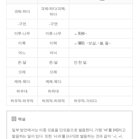
괴퍅-하다/괴팩-
괴팍-하다
하다
-구먼
-구면
미루-나무
미류-나무
←美柳~.
미륵
미력
←彌勒. ~보살, ~불, 돌~.
여느
여늬
온-달
왼-달
만 한 달.
으레
으례
케케-묵다
켸켸-묵다
허우대
허위대
허우적-허우적
허위적-허위적
허우적-거리다.
해설
일부 방언에서는 이중 모음을 단모음으로 발음한다. 가령 ‘벼’를 [베]라고
발음하는 일이 있다. 또한 ‘사과’를 [사가]로 발음하는 것과 같이 ‘ㅚ, ㅟ,