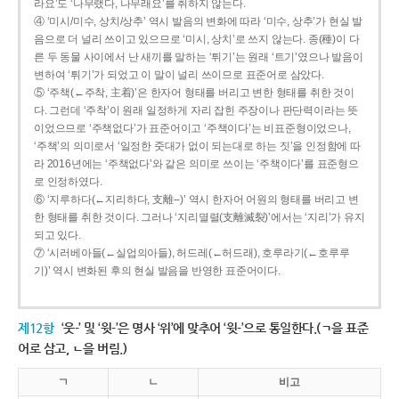
라요’도 ‘나무랬다, 나무래요’를 취하지 않는다.
④ ‘미시/미수, 상치/상추’ 역시 발음의 변화에 따라 ‘미수, 상추’가 현실 발
음으로 더 널리 쓰이고 있으므로 ‘미시, 상치’로 쓰지 않는다. 종(種)이 다
른 두 동물 사이에서 난 새끼를 말하는 ‘튀기’는 원래 ‘트기’였으나 발음이
변하여 ‘튀기’가 되었고 이 말이 널리 쓰이므로 표준어로 삼았다.
⑤ ‘주책(←주착, 主着)’은 한자어 형태를 버리고 변한 형태를 취한 것이
다. 그런데 ‘주착’이 원래 일정하게 자리 잡힌 주장이나 판단력이라는 뜻
이었으므로 ‘주책없다’가 표준어이고 ‘주책이다’는 비표준형이었으나,
‘주책’의 의미로서 ‘일정한 줏대가 없이 되는대로 하는 짓’을 인정함에 따
라 2016년에는 ‘주책없다’와 같은 의미로 쓰이는 ‘주책이다’를 표준형으
로 인정하였다.
⑥ ‘지루하다(←지리하다, 支離--)’ 역시 한자어 어원의 형태를 버리고 변
한 형태를 취한 것이다. 그러나 ‘지리멸렬(支離滅裂)’에서는 ‘지리’가 유지
되고 있다.
⑦ ‘시러베아들(←실업의아들), 허드레(←허드래), 호루라기(←호루루
기)’ 역시 변화된 후의 현실 발음을 반영한 표준어이다.
제12항
‘웃-’ 및 ‘윗-’은 명사 ‘위’에 맞추어 ‘윗-’으로 통일한다.(ㄱ을 표준
어로 삼고, ㄴ을 버림.)
ㄱ
ㄴ
비고