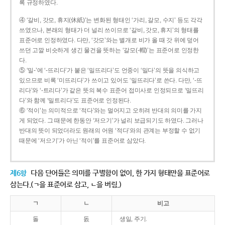
록 규정하였다.
④ ‘갈비, 갓모, 휴지(休紙)’는 변화된 형태인 ‘가리, 갈모, 수지’ 등도 각각
쓰였으나, 본래의 형태가 더 널리 쓰이므로 ‘갈비, 갓모, 휴지’의 형태를
표준어로 인정하였다. 다만, ‘갓모’와는 별개로 비가 올 때 갓 위에 덮어
쓰던 고깔 비슷하게 생긴 물건을 뜻하는 ‘갈모(-帽)’는 표준어로 인정한
다.
⑤ ‘밀-’에 ‘-뜨리다’가 붙은 ‘밀뜨리다’도 언중이 ‘밀다’의 뜻을 의식하고
있으므로 비록 ‘미뜨리다’가 쓰이고 있어도 ‘밀뜨리다’로 쓴다. 다만, ‘-뜨
리다’와 ‘-트리다’가 같은 뜻의 복수 표준어 접미사로 인정되므로 ‘밀뜨리
다’와 함께 ‘밀트리다’도 표준어로 인정된다.
⑥ ‘적이’는 의미적으로 ‘적다’와는 멀어지고 오히려 반대의 의미를 가지
게 되었다. 그 때문에 한동안 ‘저으기’가 널리 보급되기도 하였다. 그러나
반대의 뜻이 되었더라도 원래의 어원 ‘적다’와의 관계는 부정할 수 없기
때문에 ‘저으기’가 아닌 ‘적이’를 표준어로 삼았다.
제6항
다음 단어들은 의미를 구별함이 없이, 한 가지 형태만을 표준어로
삼는다.(ㄱ을 표준어로 삼고, ㄴ을 버림.)
ㄱ
ㄴ
비고
돌
돐
생일, 주기.