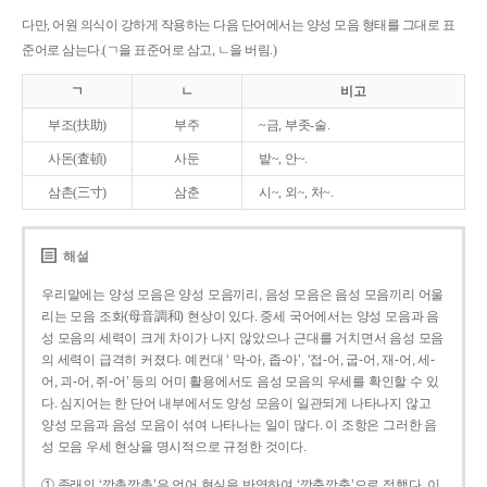
다만, 어원 의식이 강하게 작용하는 다음 단어에서는 양성 모음 형태를 그대로 표
준어로 삼는다.(ㄱ을 표준어로 삼고, ㄴ을 버림.)
ㄱ
ㄴ
비고
부조(扶助)
부주
~금, 부좃-술.
사돈(査頓)
사둔
밭~, 안~.
삼촌(三寸)
삼춘
시~, 외~, 처~.
해설
우리말에는 양성 모음은 양성 모음끼리, 음성 모음은 음성 모음끼리 어울
리는 모음 조화(母音調和) 현상이 있다. 중세 국어에서는 양성 모음과 음
성 모음의 세력이 크게 차이가 나지 않았으나 근대를 거치면서 음성 모음
의 세력이 급격히 커졌다. 예컨대 ‘ 막-아, 좁-아’, ‘접-어, 굽-어, 재-어, 세-
어, 괴-어, 쥐-어’ 등의 어미 활용에서도 음성 모음의 우세를 확인할 수 있
다. 심지어는 한 단어 내부에서도 양성 모음이 일관되게 나타나지 않고
양성 모음과 음성 모음이 섞여 나타나는 일이 많다. 이 조항은 그러한 음
성 모음 우세 현상을 명시적으로 규정한 것이다.
① 종래의 ‘깡총깡총’은 언어 현실을 반영하여 ‘깡충깡충’으로 정했다. 이