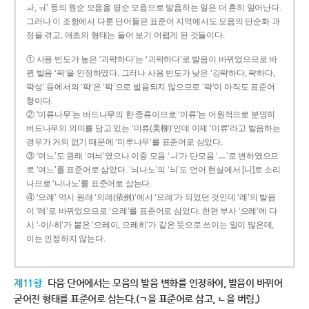
ㅘ, ㅝ’ 등의 원순 모음을 평순 모음으로 발음하는 일은 더 흔히 일어난다.
그러나 이 조항에서 다룬 단어들은 표준어 지역에서도 모음의 단순화 과
정을 겪고, 애초의 형태는 들어 보기 어렵게 된 것들이다.
① 사용 빈도가 높은 ‘괴퍅하다’는 ‘괴팍하다’로 발음이 바뀌었으므로 바
뀐 발음 ‘팍’을 인정하였다. 그러나 사용 빈도가 낮은 ‘강퍅하다, 퍅하다,
퍅성’ 등에서의 ‘퍅’은 ‘팍’으로 발음되지 않으므로 ‘퍅’이 아직도 표준어
형이다.
② ‘미류나무’는 버드나무의 한 종류이므로 ‘미류’는 어원적으로 분명히
버드나무의 의미를 담고 있는 ‘미류(美柳)’인데 이제 ‘미류’라고 발음하는
경우가 거의 없기 때문에 ‘미루나무’를 표준어로 삼았다.
③ ‘여느’도 원래 ‘여늬’였으나 이중 모음 ‘ㅢ’가 단모음 ‘ㅡ’로 변하였으므
로 ‘여느’를 표준어로 삼았다. ‘늬나노’의 ‘늬’도 언어 현실에서 [니]로 소리
나므로 ‘니나노’를 표준어로 삼는다.
④ ‘으례’ 역시 원래 ‘의례(依例)’에서 ‘으례’가 되었던 것인데 ‘례’의 발음
이 ‘레’로 바뀌었으므로 ‘으레’를 표준어로 삼았다. 한편 부사 ‘으레’에 다
시 ‘-이/-히’가 붙은 ‘으레이, 으레히’가 같은 뜻으로 쓰이는 일이 많은데,
이는 인정하지 않는다.
제11항
다음 단어에서는 모음의 발음 변화를 인정하여, 발음이 바뀌어
굳어진 형태를 표준어로 삼는다.(ㄱ을 표준어로 삼고, ㄴ을 버림.)