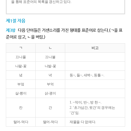
을 통해 표준어의 목록을 갱신하고 있다.
제1절 자음
제3항
다음 단어들은 거센소리를 가진 형태를 표준어로 삼는다.(ㄱ을 표
준어로 삼고, ㄴ을 버림.)
ㄱ
ㄴ
비고
끄나풀
끄나불
나팔-꽃
나발-꽃
녘
녁
동~, 들~, 새벽~, 동틀 ~.
부엌
부억
살-쾡이
삵-괭이
1. ~막이, 빈~, 방 한 ~.
칸
간
2. ‘초가삼간, 윗간’의 경우에는
‘간’임.
털어-먹다
떨어-먹다
재물을 다 없애다.