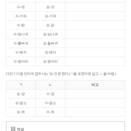
수-컷
숫-것
수-키와
숫-기와
수-탉
숫-닭
수-탕나귀
숫-당나귀
수-톨쩌귀
숫-돌쩌귀
수-퇘지
숫-돼지
수-평아리
숫-병아리
다만 2. 다음 단어의 접두사는 '숫-'으로 한다.(ㄱ을 표준어로 삼고, ㄴ을 버림.)
ㄱ
ㄴ
비고
숫-양
수-양
숫-염소
수-염소
숫-쥐
수-쥐
해설