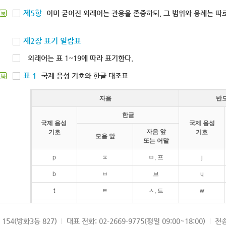
제5항
이미 굳어진 외래어는 관용을 존중하되, 그 범위와 용례는 따로
북
제2장 표기 일람표
외래어는 표 1~19에 따라 표기한다.
표 1
국제 음성 기호와 한글 대조표
북
자음
반
한글
국제 음성
국제 음성
자음 앞
기호
기호
모음 앞
또는 어말
p
ㅍ
ㅂ, 프
j
b
ㅂ
브
ɥ
t
ㅌ
ㅅ, 트
w
d
ㄷ
드
154(방화3동 827)
대표 전화: 02-2669-9775(평일 09:00~18:00)
전송
k
ㅋ
ㄱ, 크