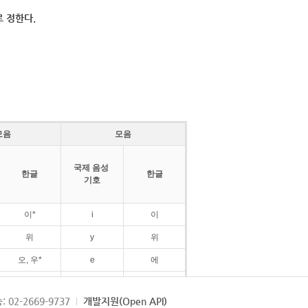
 정한다.
모음
모음
국제 음성
한글
한글
기호
이*
i
이
위
y
위
오, 우*
e
에
ø
외
: 02-2669-9737
개발지원(Open API)
ɛ
에