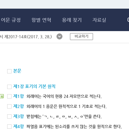
메인콘텐츠 바로가기
어문 규정
항별 연혁
용례 찾기
자료실
비교하기
제2017-14호(2017. 3. 28.)
본문
제1장 표기의 기본 원칙
제1항
외래어는 국어의 현용 24 자모만으로 적는다.
북
제2항
외래어의 1 음운은 원칙적으로 1 기호로 적는다.
제3항
받침에는 ‘ㄱ, ㄴ, ㄹ, ㅁ, ㅂ, ㅅ, ㅇ’만을 쓴다.
제4항
파열음 표기에는 된소리를 쓰지 않는 것을 원칙으로 한다.