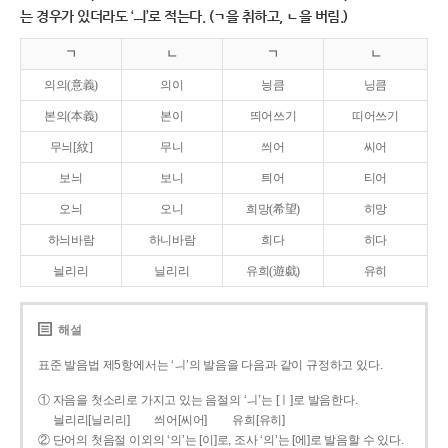
는 경우가 있더라도 ‘ㅢ’로 적는다. (ㄱ을 취하고, ㄴ을 버림.)
ㄱ
ㄴ
ㄱ
ㄴ
의의(意義)
의이
닁큼
닝큼
본의(本義)
본이
띄어쓰기
띠어쓰기
무늬[紋]
무니
씌어
씨어
보늬
보니
틔어
티어
오늬
오니
희망(希望)
히망
하늬바람
하니바람
희다
히다
늴리리
닐리리
유희(遊戱)
유히
해설
표준 발음법 제5항에서는 ‘ㅢ’의 발음을 다음과 같이 규정하고 있다.
① 자음을 첫소리로 가지고 있는 음절의 ‘ㅢ’는 [ㅣ]로 발음한다.
늴리리[닐리리]
씌어[씨어]
유희[유히]
② 단어의 첫음절 이외의 ‘의’는 [이]로, 조사 ‘의’는 [에]로 발음할 수 있다.