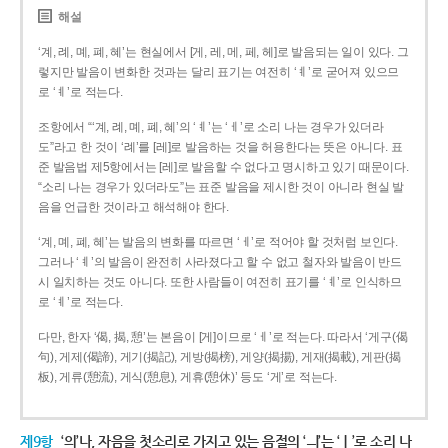
해설
‘계, 례, 몌, 폐, 혜’는 현실에서 [게, 레, 메, 페, 헤]로 발음되는 일이 있다. 그
렇지만 발음이 변화한 것과는 달리 표기는 여전히 ‘ㅖ’로 굳어져 있으므
로 ‘ㅖ’로 적는다.
조항에서 “‘계, 례, 몌, 폐, 혜’의 ‘ㅖ’는 ‘ㅔ’로 소리 나는 경우가 있더라
도”라고 한 것이 ‘례’를 [레]로 발음하는 것을 허용한다는 뜻은 아니다. 표
준 발음법 제5항에서는 [레]로 발음할 수 없다고 명시하고 있기 때문이다.
“소리 나는 경우가 있더라도”는 표준 발음을 제시한 것이 아니라 현실 발
음을 언급한 것이라고 해석해야 한다.
‘계, 몌, 폐, 혜’는 발음의 변화를 따르면 ‘ㅔ’로 적어야 할 것처럼 보인다.
그러나 ‘ㅖ’의 발음이 완전히 사라졌다고 할 수 없고 철자와 발음이 반드
시 일치하는 것도 아니다. 또한 사람들이 여전히 표기를 ‘ㅖ’로 인식하므
로 ‘ㅖ’로 적는다.
다만, 한자 ‘偈, 揭, 憩’는 본음이 [게]이므로 ‘ㅔ’로 적는다. 따라서 ‘게구(偈
句), 게제(偈諦), 게기(揭記), 게방(揭榜), 게양(揭揚), 게재(揭載), 게판(揭
板), 게류(憩流), 게식(憩息), 게휴(憩休)’ 등도 ‘게’로 적는다.
제9항
‘의’나, 자음을 첫소리로 가지고 있는 음절의 ‘ㅢ’는 ‘ㅣ’로 소리 나