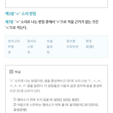
제3절 'ㄷ' 소리 받침
제7항
‘ㄷ’ 소리로 나는 받침 중에서 ‘ㄷ’으로 적을 근거가 없는 것은
‘ㅅ’으로 적는다.
덧저고리
돗자리
엇셈
웃어른
핫옷
무릇
사뭇
얼핏
자칫하면
뭇[衆]
옛
첫
헛
해설
‘ㄷ’ 소리로 나는 받침이란, 음절 종성에서 [ㄷ]으로 소리 나는 ‘ㄷ, ㅅ, ㅆ,
ㅈ, ㅊ, ㅌ, ㅎ’ 등을 말한다. 이 받침들은 다음과 같은 경우에 음절 종성에
서 [ㄷ]으로 소리가 난다.
① 형태소가 뒤에 오지 않을 때: 밭[받], 빚[빋], 꽃[꼳]
② 자음으로 시작하는 형태소가 뒤에 올 때: 밭과[받꽈], 젖다[젇따],
꽃병[꼳뼝]