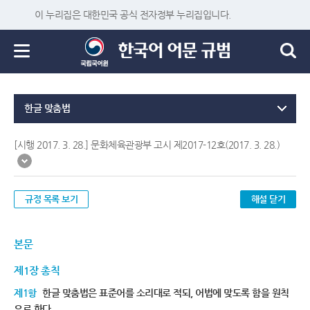
이 누리집은 대한민국 공식 전자정부 누리집입니다.
한글 맞춤법
[시행 2017. 3. 28.] 문화체육관광부 고시 제2017-12호(2017. 3. 28.)
규정 목록 보기
해설 닫기
본문
제1장 총칙
제1항
한글 맞춤법은 표준어를 소리대로 적되, 어법에 맞도록 함을 원칙
으로 한다.