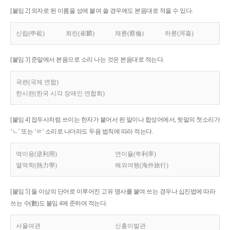
[붙임 2] 외자로 된 이름을 성에 붙여 쓸 경우에도 본음대로 적을 수 있다.
신립(申砬)
최린(崔麟)
채륜(蔡倫)
하륜(河崙)
[붙임 3] 준말에서 본음으로 소리 나는 것은 본음대로 적는다.
국련(국제 연합)
한시련(한국 시각 장애인 연합회)
[붙임 4] 접두사처럼 쓰이는 한자가 붙어서 된 말이나 합성어에서, 뒷말의 첫소리가
‘ㄴ’ 또는 ‘ㄹ’ 소리로 나더라도 두음 법칙에 따라 적는다.
역이용(逆利用)
연이율(年利率)
열역학(熱力學)
해외여행(海外旅行)
[붙임 5] 둘 이상의 단어로 이루어진 고유 명사를 붙여 쓰는 경우나 십진법에 따라
쓰는 수(數)도 붙임 4에 준하여 적는다.
서울여관
신흥이발관