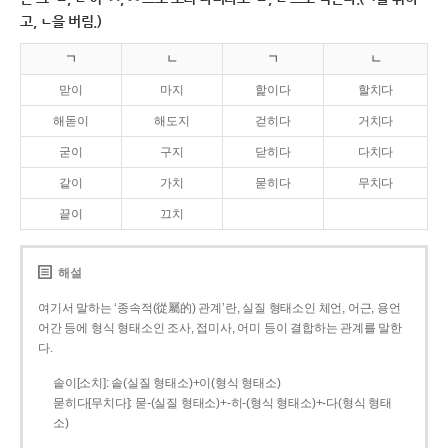
고, ㄴ을 버림.)
ㄱ
ㄴ
ㄱ
ㄴ
맏이
마지
핥이다
할치다
해돋이
해도지
걷히다
거치다
굳이
구지
닫히다
다치다
같이
가치
묻히다
무치다
끝이
끄치
해설
여기서 말하는 ‘종속적(從屬的) 관계’란, 실질 형태소인 체언, 어근, 용언
어간 등에 형식 형태소인 조사, 접미사, 어미 등이 결합하는 관계를 말한
다.
솥이[소치]: 솥(실질 형태소)+이(형식 형태소)
묻히다[무치다]: 묻­-(실질 형태소)+­-히­-(형식 형태소)+-다(형식 형태
소)