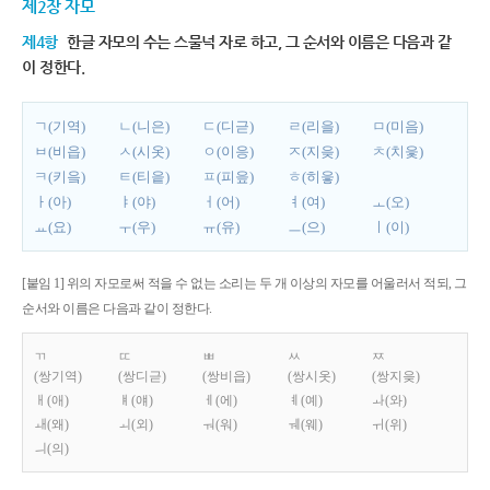
제2장 자모
제4항
한글 자모의 수는 스물넉 자로 하고, 그 순서와 이름은 다음과 같
이 정한다.
ㄱ(기역)
ㄴ(니은)
ㄷ(디귿)
ㄹ(리을)
ㅁ(미음)
ㅂ(비읍)
ㅅ(시옷)
ㅇ(이응)
ㅈ(지읒)
ㅊ(치읓)
ㅋ(키읔)
ㅌ(티읕)
ㅍ(피읖)
ㅎ(히읗)
ㅏ(아)
ㅑ(야)
ㅓ(어)
ㅕ(여)
ㅗ(오)
ㅛ(요)
ㅜ(우)
ㅠ(유)
ㅡ(으)
ㅣ(이)
[붙임 1] 위의 자모로써 적을 수 없는 소리는 두 개 이상의 자모를 어울러서 적되, 그
순서와 이름은 다음과 같이 정한다.
ㄲ
ㄸ
ㅃ
ㅆ
ㅉ
(쌍기역)
(쌍디귿)
(쌍비읍)
(쌍시옷)
(쌍지읒)
ㅐ(애)
ㅒ(얘)
ㅔ(에)
ㅖ(예)
ㅘ(와)
ㅙ(왜)
ㅚ(외)
ㅝ(워)
ㅞ(웨)
ㅟ(위)
ㅢ(의)