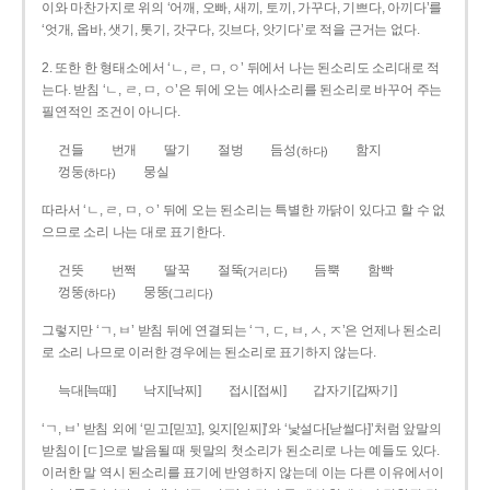
이와 마찬가지로 위의 ‘어깨, 오빠, 새끼, 토끼, 가꾸다, 기쁘다, 아끼다’를
‘엇개, 옵바, 샛기, 톳기, 갓구다, 깃브다, 앗기다’로 적을 근거는 없다.
2. 또한 한 형태소에서 ‘ㄴ, ㄹ, ㅁ, ㅇ’ 뒤에서 나는 된소리도 소리대로 적
는다. 받침 ‘ㄴ, ㄹ, ㅁ, ㅇ’은 뒤에 오는 예사소리를 된소리로 바꾸어 주는
필연적인 조건이 아니다.
건들
번개
딸기
절벙
듬성
함지
(하다)
껑둥
뭉실
(하다)
따라서 ‘ㄴ, ㄹ, ㅁ, ㅇ’ 뒤에 오는 된소리는 특별한 까닭이 있다고 할 수 없
으므로 소리 나는 대로 표기한다.
건뜻
번쩍
딸꾹
절뚝
듬뿍
함빡
(거리다)
껑뚱
뭉뚱
(하다)
(그리다)
그렇지만 ‘ㄱ, ㅂ’ 받침 뒤에 연결되는 ‘ㄱ, ㄷ, ㅂ, ㅅ, ㅈ’은 언제나 된소리
로 소리 나므로 이러한 경우에는 된소리로 표기하지 않는다.
늑대[늑때]
낙지[낙찌]
접시[접씨]
갑자기[갑짜기]
‘ㄱ, ㅂ’ 받침 외에 ‘믿고[믿꼬], 잊지[읻찌]’와 ‘낯설다[낟썰다]’처럼 앞말의
받침이 [ㄷ]으로 발음될 때 뒷말의 첫소리가 된소리로 나는 예들도 있다.
이러한 말 역시 된소리를 표기에 반영하지 않는데 이는 다른 이유에서이