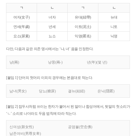
ㄱ
ㄴ
ㄱ
ㄴ
여자(女子)
녀자
유대(紐帶)
뉴대
연세(年歲)
년세
이토(泥土)
니토
요소(尿素)
뇨소
익명(匿名)
닉명
다만, 다음과 같은 의존 명사에서는 ‘냐, 녀’ 음을 인정한다.
냥(兩)
냥쭝(兩-)
년(年)(몇 년)
[붙임 1] 단어의 첫머리 이외의 경우에는 본음대로 적는다.
남녀(男女)
당뇨(糖尿)
결뉴(結紐)
은닉(隱匿)
[붙임 2] 접두사처럼 쓰이는 한자가 붙어서 된 말이나 합성어에서, 뒷말의 첫소리가
‘ㄴ’ 소리로 나더라도 두음 법칙에 따라 적는다.
신여성(新女性)
공염불(空念佛)
남존여비(男尊女卑)