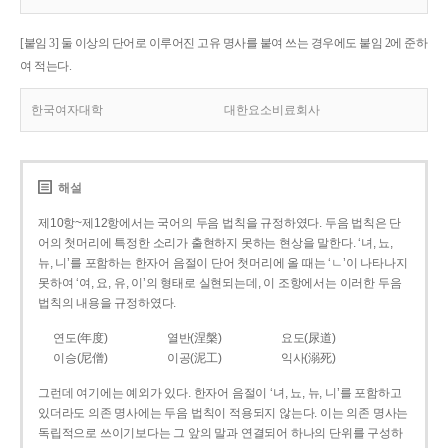
[붙임 3] 둘 이상의 단어로 이루어진 고유 명사를 붙여 쓰는 경우에도 붙임 2에 준하
여 적는다.
한국여자대학
대한요소비료회사
해설
제10항~제12항에서는 국어의 두음 법칙을 규정하였다. 두음 법칙은 단
어의 첫머리에 특정한 소리가 출현하지 못하는 현상을 말한다. ‘녀, 뇨,
뉴, 니’를 포함하는 한자어 음절이 단어 첫머리에 올 때는 ‘ㄴ’이 나타나지
못하여 ‘여, 요, 유, 이’의 형태로 실현되는데, 이 조항에서는 이러한 두음
법칙의 내용을 규정하였다.
연도(年度)
열반(涅槃)
요도(尿道)
이승(尼僧)
이공(泥工)
익사(溺死)
그런데 여기에는 예외가 있다. 한자어 음절이 ‘녀, 뇨, 뉴, 니’를 포함하고
있더라도 의존 명사에는 두음 법칙이 적용되지 않는다. 이는 의존 명사는
독립적으로 쓰이기보다는 그 앞의 말과 연결되어 하나의 단위를 구성하