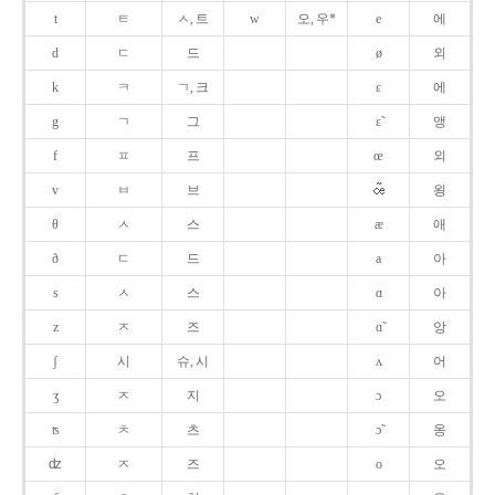
t
ㅌ
ㅅ, 트
w
오, 우*
e
에
d
ㄷ
드
ø
외
k
ㅋ
ㄱ, 크
ɛ
에
g
ㄱ
그
ɛ̃
앵
f
ㅍ
프
œ
외
v
ㅂ
브
욍
θ
ㅅ
스
æ
애
ð
ㄷ
드
a
아
s
ㅅ
스
ɑ
아
z
ㅈ
즈
ɑ̃
앙
ʃ
시
슈, 시
ʌ
어
ʒ
ㅈ
지
ɔ
오
ʦ
ㅊ
츠
ɔ̃
옹
ʣ
ㅈ
즈
o
오