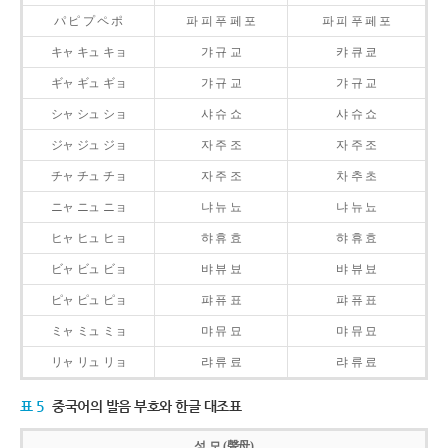
パ ピ プ ペ ポ
파 피 푸 페 포
파 피 푸 페 포
キャ キュ キョ
갸 규 교
캬 큐 쿄
ギャ ギュ ギョ
갸 규 교
갸 규 교
シャ シュ ショ
샤 슈 쇼
샤 슈 쇼
ジャ ジュ ジョ
자 주 조
자 주 조
チャ チュ チョ
자 주 조
차 추 초
ニャ ニュ ニョ
냐 뉴 뇨
냐 뉴 뇨
ヒャ ヒュ ヒョ
햐 휴 효
햐 휴 효
ビャ ビュ ビョ
뱌 뷰 뵤
뱌 뷰 뵤
ピャ ピュ ピョ
퍄 퓨 표
퍄 퓨 표
ミャ ミュ ミョ
먀 뮤 묘
먀 뮤 묘
リャ リュ リョ
랴 류 료
랴 류 료
표 5
중국어의 발음 부호와 한글 대조표
성 모 (聲母)