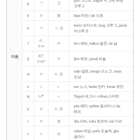
gost 고스트, dugme 두그메, krug
g
ㄱ
그
크루그
h
ㅎ
흐
hitan 히탄, šah 샤흐
korist 코리스트, krug 크루그, jastuk
k
ㅋ
ㄱ, 크
야스투크
ㄹ,
l
ㄹ
levo 레보, balkon 발콘, šal 샬
ㄹㄹ
리*,
자음
lj
ㄹ
ljeto 레토, pasulj 파술
ㄹ리*
malo 말로, mnogo 므노고, osam
m
ㅁ
ㅁ, 므
오삼
n
ㄴ
ㄴ
nos 노스, banka 반카, loman 로만
nj
니*
ㄴ
Njegoš 녜고시, svibanj 스비반
peta 페타, opština 옵슈티나, lep
p
ㅍ
ㅂ, 프
레프
r
ㄹ
르
riba 리바, torba 토르바, mir 미르
sedam 세담, posle 포슬레, glas
s
ㅅ
스
글라스