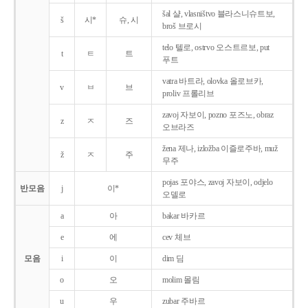
šal 샬, vlasništvo 블라스니슈트보,
š
시*
슈, 시
broš 브로시
telo 텔로, ostrvo 오스트르보, put
t
ㅌ
트
푸트
vatra 바트라, olovka 올로브카,
v
ㅂ
브
proliv 프롤리브
zavoj 자보이, pozno 포즈노, obraz
z
ㅈ
즈
오브라즈
žena 제나, izložba 이즐로주바, muž
ž
ㅈ
주
무주
pojas 포야스, zavoj 자보이, odjelo
반모음
j
이*
오델로
a
아
bakar 바카르
e
에
cev 체브
모음
i
이
dim 딤
o
오
molim 몰림
u
우
zubar 주바르