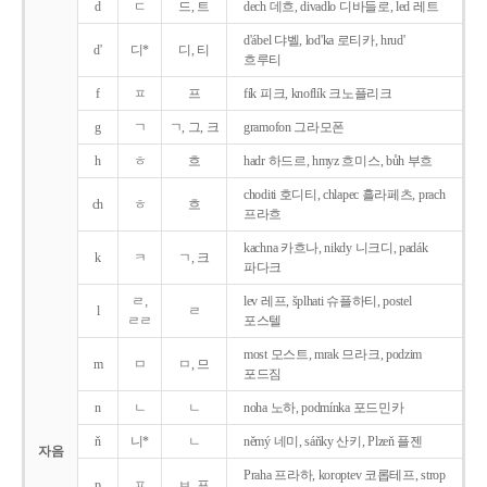
d
ㄷ
드, 트
dech 데흐, divadlo 디바들로, led 레트
d'ábel 댜벨, lod'ka 로티카, hrud'
d'
디*
디, 티
흐루티
f
ㅍ
프
fík 피크, knoflík 크노플리크
g
ㄱ
ㄱ, 그, 크
gramofon 그라모폰
h
ㅎ
흐
hadr 하드르, hmyz 흐미스, bůh 부흐
choditi 호디티, chlapec 흘라페츠, prach
ch
ㅎ
흐
프라흐
kachna 카흐나, nikdy 니크디, padák
k
ㅋ
ㄱ, 크
파다크
ㄹ,
lev 레프, šplhati 슈플하티, postel
l
ㄹ
ㄹㄹ
포스텔
most 모스트, mrak 므라크, podzim
m
ㅁ
ㅁ, 므
포드짐
n
ㄴ
ㄴ
noha 노하, podmínka 포드민카
ň
니*
ㄴ
němý 네미, sáňky 산키, Plzeň 플젠
자음
Praha 프라하, koroptev 코롭테프, strop
p
ㅍ
ㅂ, 프