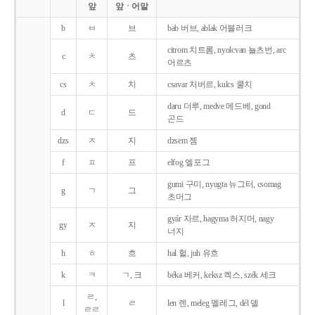
앞
앞ㆍ어말
b
ㅂ
브
bab 버브, ablak 어블러크
citrom 치트롬, nyolcvan 뇰츠번, arc
c
ㅊ
츠
어르츠
cs
ㅊ
치
csavar 처버르, kulcs 쿨치
daru 더루, medve 메드베, gond
d
ㄷ
드
곤드
dzs
ㅈ
지
dzsem 젬
f
ㅍ
프
elfog 엘포그
gumi 구미, nyugta 뉴그터, csomag
g
ㄱ
그
초머그
gyár 자르, hagyma 허지머, nagy
gy
ㅈ
지
너지
h
ㅎ
흐
hal 헐, juh 유흐
k
ㅋ
ㄱ, 크
béka 베커, keksz 켁스, szék 세크
ㄹ,
l
ㄹ
len 렌, meleg 멜레그, dél 델
ㄹㄹ