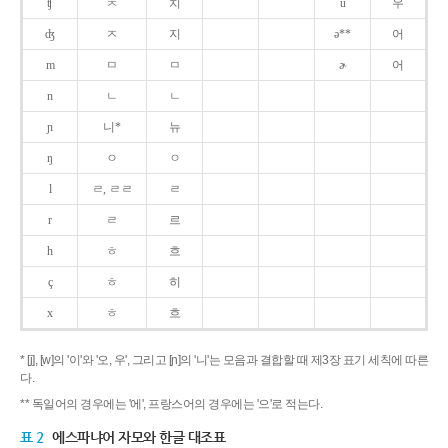
ʧ
ㅊ
치
u
우
ʤ
ㅈ
지
ə**
어
m
ㅁ
ㅁ
ɚ
어
n
ㄴ
ㄴ
ɲ
니*
뉴
ŋ
ㅇ
ㅇ
l
ㄹ, ㄹㄹ
ㄹ
r
ㄹ
르
h
ㅎ
흐
ç
ㅎ
히
x
ㅎ
흐
* [j], [w]의 '이'와 '오, 우', 그리고 [ɲ]의 '니'는 모음과 결합할 때 제3장 표기 세칙에 따른
다.
** 독일어의 경우에는 '에', 프랑스어의 경우에는 '으'로 적는다.
표 2
에스파냐어 자모와 한글 대조표