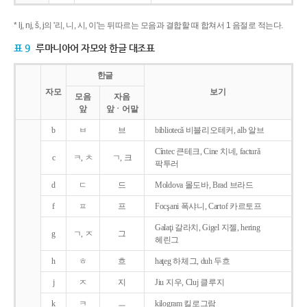
* lj, nj, š, j의 '리, 니, 시, 이'는 뒤따르는 모음과 결합할 때 합쳐서 1 음절로 적는다.
표 9
루마니아어 자모와 한글 대조표
한글
자모
보기
모음
자음
앞
앞ㆍ어말
b
ㅂ
브
bibliotecǎ 비블리오테커, alb 알브
Cîntec 큰테크, Cine 치네, facturǎ
c
ㅋ, ㅊ
ㄱ, 크
팍투러
d
ㄷ
드
Moldova 몰도바, Brad 브라드
f
ㅍ
프
Focşani 폭샤니, Cartof 카르토프
Galaţi 갈라치, Gigel 지젤, hering
g
ㄱ, ㅈ
그
헤린그
h
ㅎ
흐
haţeg 하체그, duh 두흐
j
ㅈ
지
Jiu 지우, Cluj 클루지
k
ㅋ
ㅡ
kilogram 킬로그람