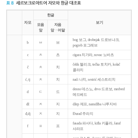
표 8
세르보크로아트어 자모와 한글 대조표
한글
자모
보기
모음
자음
앞
앞ㆍ어말
bog 보그, drobnjak 드로브냐크,
b
ㅂ
브
pogreb 포그레브
c
ㅊ
츠
cigara 치가라, novac 노바츠
čelik 첼리크, točka 토치카, kolač
č
ㅊ
치
콜라치
ć, tj
ㅊ
치
naći 나치, sestrić 세스트리치
desno 데스노, drvo 드르보, medved
d
ㄷ
드
메드베드
dž
ㅈ
지
džep 제프, narudžba 나루지바
đ,dj
ㅈ
지
Ðurađ 주라지
fasada 파사다, kifla 키플라, šaraf
f
ㅍ
프
샤라프