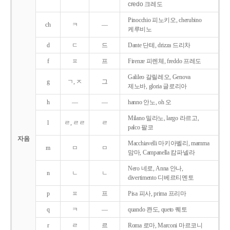
credo 크레도
Pinocchio 피노키오, cherubino
ch
ㅋ
―
케루비노
d
ㄷ
드
Dante 단테, drizza 드리차
f
ㅍ
프
Firenze 피렌체, freddo 프레도
Galileo 갈릴레오, Genova
g
ㄱ, ㅈ
그
제노바, gloria 글로리아
h
―
―
hanno 안노, oh 오
Milano 밀라노, largo 라르고,
l
ㄹ, ㄹㄹ
ㄹ
palco 팔코
자음
Macchiavelli 마키아벨리, mamma
m
ㅁ
ㅁ
맘마, Campanella 캄파넬라
Nero 네로, Anna 안나,
n
ㄴ
ㄴ
divertimento 디베르티멘토
p
ㅍ
프
Pisa 피사, prima 프리마
q
ㅋ
―
quando 콴도, queto 퀘토
r
ㄹ
르
Roma 로마, Marconi 마르코니