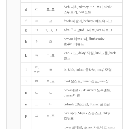
dach 다흐, zdrowy 즈드로비, słodki
d
ㄷ
드, 트
스워트키, pod 포트
f
ㅍ
프
fasola 파솔라, befsztyk 베프슈티크
g
ㄱ
ㄱ, 그, 크
góra 구라, grad 그라트, targ 타르크
herbata 헤르바타, Hrubieszów
h
ㅎ
흐
흐루비에슈프
kino 키노, daktyl 닥틸, król 크룰, bank
k
ㅋ
ㄱ, 크
반크
ㄹ,
l
ㄹ
lis 리스, kolano 콜라노, motyl 모틸
ㄹㄹ
m
ㅁ
ㅁ, 므
most 모스트, zimno 짐노, sam 삼
nerka 네르카, dokument 도쿠멘트,
n
ㄴ
ㄴ
dywan 디반
ń
ㅡ
ㄴ
Gdańsk 그단스크, Poznań 포즈난
para 파라, Słupsk 스웁스크, chłop
p
ㅍ
ㅂ, 프
흐워프
rower 로베르, garnek 가르네크, sznur