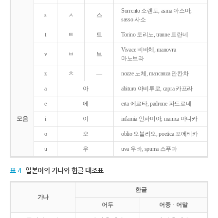
Sorrento 소렌토, asma 아스마,
s
ㅅ
스
sasso 사소
t
ㅌ
트
Torino 토리노, tranne 트란네
Vivace 비바체, manovra
v
ㅂ
브
마노브라
z
ㅊ
―
nozze 노체, mancanza 만칸차
a
아
abituro 아비투로, capra 카프라
e
에
erta 에르타, padrone 파드로네
모음
i
이
infamia 인파미아, manica 마니카
o
오
oblio 오블리오, poetica 포에티카
u
우
uva 우바, spuma 스푸마
표 4
일본어의 가나와 한글 대조표
한글
가나
어두
어중ㆍ어말