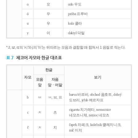
o
오
udo 우도
ó
우
próba 프루바
u
우
kula 쿨라
y
이
daktyl 닥틸
* ż, sz, rz의 '시'와 j의 '이'는 뒤따르는 모음과 결합할 때 합쳐서 1 음절로 적는다.
표 7
체코어 자모와 한글 대조표
한글
자모
보기
모음
자음
앞
앞ㆍ어말
barva 바르바, obchod 옵호트, dobrý
b
ㅂ
ㅂ, 브, 프
도브리, jeřab 예르자프
cigareta 치가레타, nemocnice
c
ㅊ
츠
네모츠니체, nemoc 네모츠
čapek 차페크, kulečnik 쿨레치니크,
č
ㅊ
치
míč 미치