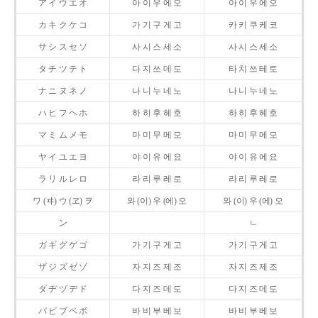
ア イ ウ エ オ
아 이 우 에 오
아 이 우 에 오
カ キ ク ケ コ
가 기 구 게 고
카 키 쿠 케 코
サ シ ス セ ソ
사 시 스 세 소
사 시 스 세 소
タ チ ツ テ ト
다 지 쓰 데 도
타 치 쓰 테 토
ナ ニ ヌ ネ ノ
나 니 누 네 노
나 니 누 네 노
ハ ヒ フ ヘ ホ
하 히 후 헤 호
하 히 후 헤 호
マ ミ ム メ モ
마 미 무 메 모
마 미 무 메 모
ヤ イ ユ エ ヨ
야 이 유 에 요
야 이 유 에 요
ラ リ ル レ ロ
라 리 루 레 로
라 리 루 레 로
ワ (ヰ) ウ (ヱ) ヲ
와 (이) 우 (에) 오
와 (이) 우 (에) 오
ン
ㄴ
ガ ギ グ ゲ ゴ
가 기 구 게 고
가 기 구 게 고
ザ ジ ズ ゼ ゾ
자 지 즈 제 조
자 지 즈 제 조
ダ ヂ ヅ デ ド
다 지 즈 데 도
다 지 즈 데 도
バ ビ ブ ベ ボ
바 비 부 베 보
바 비 부 베 보