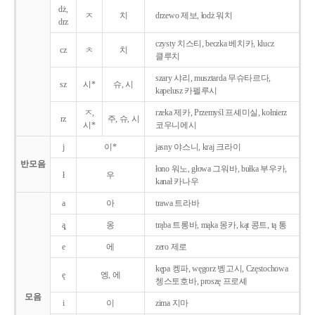
dż,
ㅈ
치
drzewo 제보, łodż 워치
drz
czysty 치스티, beczka 베치카, klucz
cz
ㅊ
치
클루치
szary 샤리, musztarda 무슈타르다,
sz
시*
슈, 시
kapelusz 카펠루시
ㅈ,
rzeka 제카, Przemyśl 프셰미실, kołnierz
rz
주, 슈, 시
시*
코우니에시
j
이*
jasny 야스니, kraj 크라이
반모음
łono 워노, głowa 그워바, bułka 부우카,
ł
우
kanał 카나우
a
아
trawa 트라바
ą̨
옹
trąba 트롱바, mąka 몽카, kąt 콩트, tą 통
e
에
zero 제로
kępa 켕파, węgorz 벵고시, Częstochowa
ę
엥, 에
쳉스토호바, proszę 프로셰
모음
i
이
zima 지마