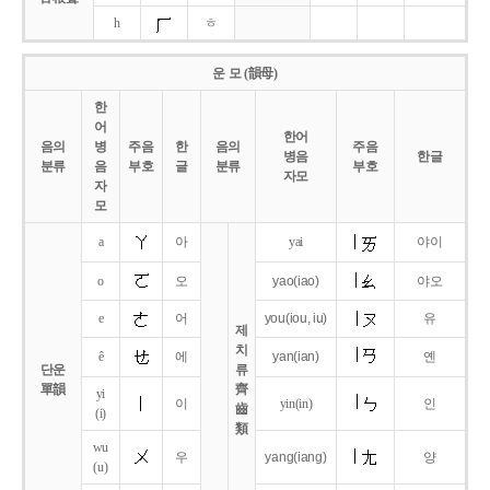
h
ㅎ
운 모 (韻母)
한
어
한어
음의
병
주음
한
음의
주음
병음
한글
분류
음
부호
글
분류
부호
자모
자
모
a
아
yai
야이
o
오
yao
(iao)
야오
e
어
you
(iou,
iu)
유
제
치
ê
에
yan
(ian)
옌
단운
류
單韻
齊
yi
이
yin(in)
인
齒
(i)
類
wu
우
yang
(iang)
양
(u)