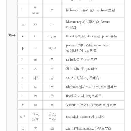
ㄹ,
l
ㄹ
bibliotecǎ 비블리오테커, hotel 호텔
ㄹㄹ
Maramureş 마라무레슈, Avram
m
ㅁ
ㅁ
아브람
자음
n
ㄴ
ㄴ, 느
Nucet 누체트, Bran 브란, pumn 품느
pianist 피아니스트, septembrie
p
ㅍ
ㅂ, 프
셉템브리에, cap 카프
r
ㄹ
르
radio 라디오, dor 도르
s
ㅅ
스
Sibiu 시비우, pas 파스
ş
시*
슈
şag 샤그, Mureş 무레슈
t
ㅌ
트
telefonist 텔레포니스트, bilet 빌레트
ţ
ㅊ
츠
ţigarǎ 치가러, braţ 브라츠
v
ㅂ
브
Victoria 빅토리아, Braşov 브라쇼브
ㄱㅅ,
크스,
x**
taxi 탁시, examen 에그자멘
그ㅈ
ㄱ스
z
ㅈ
즈
ziar 지아르, autobuz 아우토부즈