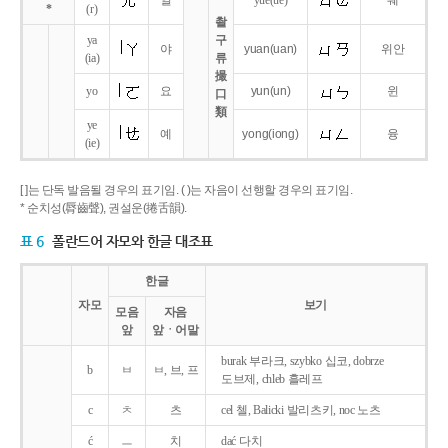
얼
yue
(ue)
웨
*
(r)
촬
ya
구
야
yuan
(uan)
위안
(ia)
류
撮
yo
요
yun
(un)
윈
口
類
ye
예
yong
(iong)
융
(ie)
[ ]는 단독 발음될 경우의 표기임. ( )는 자음이 선행할 경우의 표기임.
* 순치성(脣齒聲), 권설운(捲舌韻).
표 6
폴란드어 자모와 한글 대조표
한글
자모
보기
모음
자음
앞
앞ㆍ어말
burak 부라크, szybko 십코, dobrze
b
ㅂ
ㅂ, 브, 프
도브제, chleb 흘레프
c
ㅊ
츠
cel 첼, Balicki 발리츠키, noc 노츠
ć
ㅡ
치
dać 다치