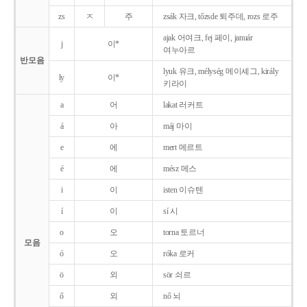
zs
ㅈ
주
zsák 자크, tőzsde 퇴주데, rozs 로주
ajak 어여크, fej 페이, január
j
이*
여누아르
반모음
lyuk 유크, mélység 메이셰그, király
ly
이*
키라이
a
어
lakat 러커트
á
아
máj 마이
e
에
mert 메르트
é
에
mész 메스
i
이
isten 이슈텐
í
이
sí 시
o
오
torna 토르너
모음
ó
오
róka 로커
ö
외
sör 쇠르
ő
외
nő 뇌