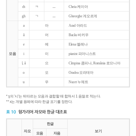
ch
ㅋ
ㅡ
Cheia 케이아
gh
ㄱ
ㅡ
Gheorghe 게오르게
a
아
Arad 아라드
ǎ
어
Bacǎu 바커우
e
에
Elena 엘레나
모음
i
이
pianist 피아니스트
î, â
으
Cîmpina 큼피나, România 로므니아
o
오
Oradea 오라데아
u
우
Nucet 누체트
* ş의 '시'는 뒤따르는 모음과 결합할 때 합쳐서 1 음절로 적는다.
** x는 개별 용례에 따라 한글 표기를 정한다.
표 10
헝가리어 자모와 한글 대조표
한글
자모
보기
모음
자음