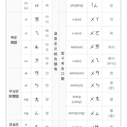
yu
위
ying
(ing)
잉
(u)
아
ai
wa
(ua)
와
이
에
ei
wo
(uo)
워
결
이
복운
합
複韻
운
아
ao
wai
(uai)
와이
모
오
합
結
어
구
웨이
合
ou
wei
(ui)
우
류
(우이)
韻
合
母
an
안
wan
(uan)
완
口
類
원
en
언
wen
(un)
(운)
부성운
附聲韻
wang
ang
앙
왕
(uang)
웡
eng
엉
weng
(ong)
(웅)
권설운
er