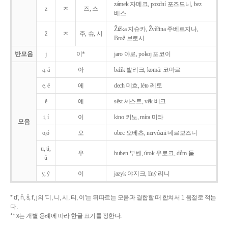
zámek 자메크, pozdní 포즈드니, bez
z
ㅈ
즈, 스
베스
Žižka 지슈카, Žvěřina 주베르지나,
ž
ㅈ
주, 슈, 시
Brož 브로시
반모음
j
이*
jaro 야로, pokoj 포코이
a, á
아
balík 발리크, komár 코마르
e, é
에
dech 데흐, léto 레토
ě
예
sěst 셰스트, věk 베크
i, í
이
kino 키노, míra 미라
모음
o,ó
오
obec 오베츠, nervózni 네르보즈니
u, ú,
우
buben 부벤, úrok 우로크, dům 둠
ů
y, ý
이
jazyk
야지크, líný 리니
* d', ň, š, t', j의 '디, 니, 시, 티, 이'는 뒤따르는 모음과 결합할 때 합쳐서 1 음절로 적는
다.
** x는 개별 용례에 따라 한글 표기를 정한다.