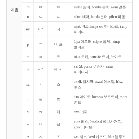
m
ㅁ
ㅁ
málna 말너, bomba 봄버, álom 알롬
자음
n
ㄴ
ㄴ
néma 네머, bunda 분더, pihen 피헨
nyak 녀크, hányszor 하니소르, irány
ny
니*
니
이라니
árpa 아르퍼, csipke 칩케, hónap
p
ㅍ
ㅂ, 프
호너프
r
ㄹ
르
róka 로커, barna 버르너, ár 아르
sál 샬, puska 푸슈카, aratás
s
시*
슈, 시
어러타시
alszik 얼시크, asztal 어스털, húsz
sz
ㅅ
스
후스
ajto 어이토, borotva 보로트버, csont
t
ㅌ
트
촌트
ty
ㅊ
치
atya 어처
vesz 베스, évszázad 에브사저드,
v
ㅂ
브
enyv 에니브
z
ㅈ
즈
zab 저브, kezd 케즈드, blúz 블루즈