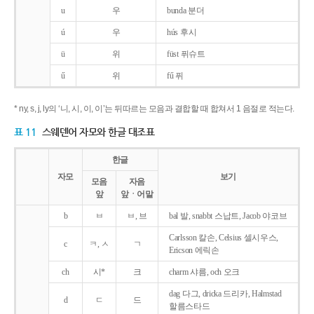
u
우
bunda 분더
ú
우
hús 후시
ü
위
füst 퓌슈트
ű
위
fű 퓌
* ny, s, j, ly의 ‘니, 시, 이, 이’는 뒤따르는 모음과 결합할 때 합쳐서 1 음절로 적는다.
표 11
스웨덴어 자모와 한글 대조표
한글
자모
보기
모음
자음
앞
앞ㆍ어말
b
ㅂ
ㅂ, 브
bal 발, snabbt 스납트, Jacob 야코브
Carlsson 칼손, Celsius 셀시우스,
c
ㅋ, ㅅ
ㄱ
Ericson 에릭손
ch
시*
크
charm 샤름, och 오크
dag 다그, dricka 드리카, Halmstad
d
ㄷ
드
할름스타드