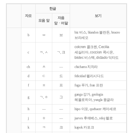
한글
자모
보기
자음
모음 앞
앞ㆍ어말
biz 비스, blandon 블란돈, braceo
b
ㅂ
브
브라세오
colcren 콜크렌, Cecilia
c
ㅋ, ㅅ
ㄱ, 크
세실리아, coccion 콕시온,
bistec 비스텍, dictado 딕타도
ch
ㅊ
―
chicharra 치차라
d
ㄷ
드
felicidad 펠리시다드
f
ㅍ
프
fuga 푸가, fran 프란
ganga 강가, geologia
g
ㄱ, ㅎ
그
헤올로히아, yungla 융글라
h
―
―
hipo 이포, quehacer 케아세르
j
ㅎ
―
jueves 후에베스, reloj 렐로
k
ㅋ
크
kapok 카포크