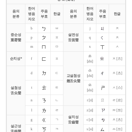
한어
한어
음의
주음
음의
주음
병음
한글
병음
한글
분류
부호
분류
부호
자모
자모
b
ㅂ
j
ㅈ
중순성
설면성
p
ㅍ
q
ㅊ
重脣聲
舌面聲
m
ㅁ
x
ㅅ
zh
순치성*
f
ㅍ
ㅈ [즈]
[zhi]
ch
d
ㄷ
ㅊ [츠]
교설첨성
[chi]
翹舌尖聲
sh
t
ㅌ
ㅅ [스]
설첨성
[shi]
舌尖聲
ㄖ
n
ㄴ
r [ri]
ㄹ [르]
l
ㄹ
z [zi]
ㅉ [쯔]
설치성
g
ㄱ
c [ci]
ㅊ [츠]
舌齒聲
설근성
k
ㅋ
s [si]
ㅆ [쓰]
舌根聲