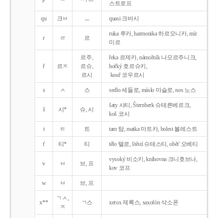
스트로프
qu
크ㅂ
ㅡ
quasi 크바시
ruka 루카, harmonika 하르모니카, mír
r
ㄹ
르
미르
르주,
řeka 르제카, námořník 나모르주니크,
ř
르ㅈ
르슈,
hořký 호르슈키,
르시
kouř 코우르시
s
ㅅ
스
sedlo 세들로, máslo 마슬로, nos 노스
šaty 샤티, Šternberk 슈테른베르크,
š
시*
슈, 시
koš 코시
t
ㅌ
트
tam 탐, matka 마트카, bolest 볼레스트
t'
티*
티
tělo 텔로, štěstí 슈테스티, obět' 오베티
vysoký 비소키, knihovna 크니호브나,
v
ㅂ
브, 프
kov 코프
w
ㅂ
브, 프
ㄱㅅ,
x**
ㄱ스
xerox 제록스, saxofón 삭소폰
ㅈ