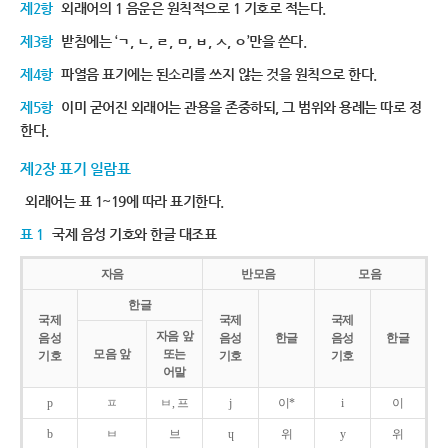
제2항
외래어의 1 음운은 원칙적으로 1 기호로 적는다.
제3항
받침에는 ‘ㄱ, ㄴ, ㄹ, ㅁ, ㅂ, ㅅ, ㅇ’만을 쓴다.
제4항
파열음 표기에는 된소리를 쓰지 않는 것을 원칙으로 한다.
제5항
이미 굳어진 외래어는 관용을 존중하되, 그 범위와 용례는 따로 정
한다.
제2장 표기 일람표
외래어는 표 1~19에 따라 표기한다.
표 1
국제 음성 기호와 한글 대조표
자음
반모음
모음
한글
국제
국제
국제
자음 앞
음성
음성
한글
음성
한글
모음 앞
또는
기호
기호
기호
어말
p
ㅍ
ㅂ, 프
j
이*
i
이
b
ㅂ
브
ɥ
위
y
위