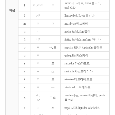
lacrar 라크라르, Lulio 룰리오,
l
ㄹ, ㄹㄹ
ㄹ
ocal 오칼
자음
ll
이*
―
llama 야마, lluvia 유비아
m
ㅁ
ㅁ
membrete 멤브레테
n
ㄴ
ㄴ
noche 노체, flan 플란
ñ
니*
―
ñoñez 뇨녜스, mañana 마냐나
p
ㅍ
ㅂ, 프
pepsina 펩시나, plantón 플란톤
q
ㅋ
―
quisquilla 키스키야
r
ㄹ
르
rascador 라스카도르
s
ㅅ
스
sastreria 사스트레리아
t
ㅌ
트
tetraetro 테트라에트로
v
ㅂ
―
viudedad 비우데다드
ㅅ,
xenón 세논, laxante 락산테, yuxta
x
ㄱ스
ㄱㅅ
육스타
z
ㅅ
스
zagal 사갈, liquidez 리키데스