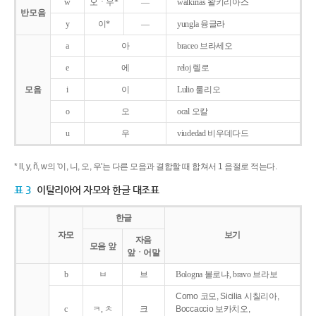
w
오ㆍ우*
―
walkirias 왈키리아스
반모음
y
이*
―
yungla 융글라
a
아
braceo 브라세오
e
에
reloj 렐로
모음
i
이
Lulio 룰리오
o
오
ocal 오칼
u
우
viudedad 비우데다드
* ll, y, ñ, w의 '이, 니, 오, 우'는 다른 모음과 결합할 때 합쳐서 1 음절로 적는다.
표 3
이탈리아어 자모와 한글 대조표
한글
자모
보기
자음
모음 앞
앞ㆍ어말
b
ㅂ
브
Bologna 볼로냐, bravo 브라보
Como 코모, Sicilia 시칠리아,
c
ㅋ, ㅊ
크
Boccaccio 보카치오,