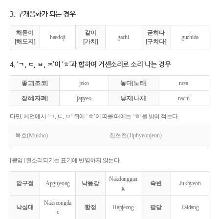
3. 구개음화가 되는 경우
해돋이
같이
굳히다
haedoji
gachi
guchida
[해도지]
[가치]
[구치다]
4. ‘ㄱ, ㄷ, ㅂ, ㅈ’이 ‘ㅎ’과 합하여 거센소리로 소리 나는 경우
좋고[조코]
joko
놓다[노타]
nota
잡혀[자펴]
japyeo
낳지[나치]
nachi
다만, 체언에서 ‘ㄱ, ㄷ, ㅂ’ 뒤에 ‘ㅎ’이 따를 때에는 ‘ㅎ’을 밝혀 적는다.
묵호(Mukho)
집현전(Jiphyeonjeon)
[붙임] 된소리되기는 표기에 반영하지 않는다.
Nakdonggan
압구정
Apgujeong
낙동강
죽변
Jukbyeon
g
Nakseongda
낙성대
합정
Hapjeong
팔당
Paldang
e