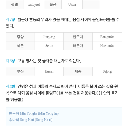
샛별
saetbyeol
울산
Ulsan
제2항
발음상 혼동의 우려가 있을 때에는 음절 사이에 붙임표(-)를 쓸 수
있다.
중앙
Jung-ang
반구대
Ban-gudae
세운
Se-un
해운대
Hae-undae
제3항
고유 명사는 첫 글자를 대문자로 적는다.
부산
Busan
세종
Sejong
제4항
인명은 성과 이름의 순서로 띄어 쓴다. 이름은 붙여 쓰는 것을 원
칙으로 하되 음절 사이에 붙임표(-)를 쓰는 것을 허용한다.( ( ) 안의 표기
를 허용함.)
민용하 Min Yongha (Min Yong-ha)
송나리 Song Nari (Song Na-ri)