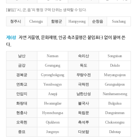
[붙임] ‘시, 군, 읍’의 행정 구역 단위는 생략할 수 있다.
청주시
Cheongju
함평군
Hampyeong
순창읍
Sunchang
제6항
자연 지물명, 문화재명, 인공 축조물명은 붙임표(-) 없이 붙여 쓴
다.
남산
Namsan
속리산
Songnisan
금강
Geumgang
독도
Dokdo
경복궁
Gyeongbokgung
무량수전
Muryangsujeon
연화교
Yeonhwagyo
극락전
Geungnakjeon
안압지
Anapji
남한산성
Namhansanseong
화랑대
Hwarangdae
불국사
Bulguksa
현충사
Hyeonchungsa
독립문
Dongnimmun
오죽헌
Ojukheon
촉석루
Chokseongnu
종묘
Jongmyo
다보탑
Dabotap