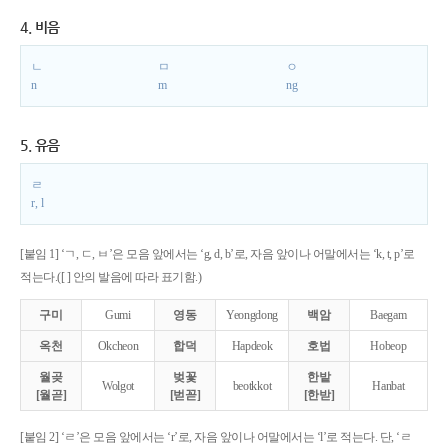
4. 비음
ㄴ
ㅁ
ㅇ
n
m
ng
5. 유음
ㄹ
r, l
[붙임 1] ‘ㄱ, ㄷ, ㅂ’은 모음 앞에서는 ‘g, d, b’로, 자음 앞이나 어말에서는 ‘k, t, p’로
적는다.([ ] 안의 발음에 따라 표기함.)
구미
Gumi
영동
Yeongdong
백암
Baegam
옥천
Okcheon
합덕
Hapdeok
호법
Hobeop
월곶
벚꽃
한밭
Wolgot
beotkkot
Hanbat
[월곧]
[벋꼳]
[한받]
[붙임 2] ‘ㄹ’은 모음 앞에서는 ‘r’로, 자음 앞이나 어말에서는 ‘l’로 적는다. 단, ‘ㄹ