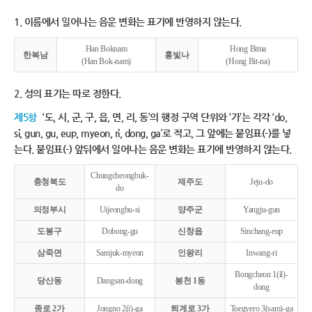
1. 이름에서 일어나는 음운 변화는 표기에 반영하지 않는다.
Han Boknam
Hong Bitna
한복남
홍빛나
(Han Bok-nam)
(Hong Bit-na)
2. 성의 표기는 따로 정한다.
제5항
‘도, 시, 군, 구, 읍, 면, 리, 동’의 행정 구역 단위와 ‘가’는 각각 ‘do,
si, gun, gu, eup, myeon, ri, dong, ga’로 적고, 그 앞에는 붙임표(-)를 넣
는다. 붙임표(-) 앞뒤에서 일어나는 음운 변화는 표기에 반영하지 않는다.
Chungcheongbuk-
충청북도
제주도
Jeju-do
do
의정부시
Uijeongbu-si
양주군
Yangju-gun
도봉구
Dobong-gu
신창읍
Sinchang-eup
삼죽면
Samjuk-myeon
인왕리
Inwang-ri
Bongcheon 1(il)-
당산동
Dangsan-dong
봉천 1동
dong
종로 2가
Jongno 2(i)-ga
퇴계로 3가
Toegyero 3(sam)-ga