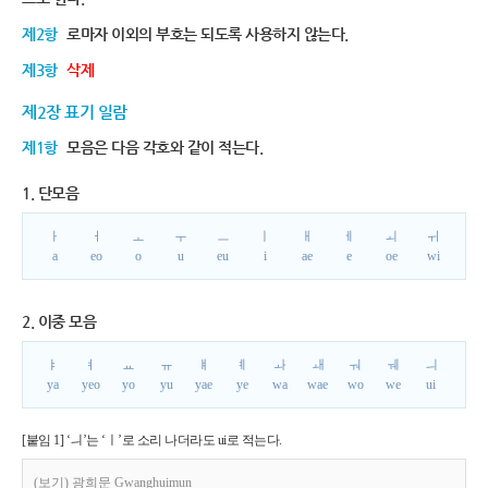
제2항
로마자 이외의 부호는 되도록 사용하지 않는다.
제3항
삭제
제2장 표기 일람
제1항
모음은 다음 각호와 같이 적는다.
1. 단모음
ㅏ
ㅓ
ㅗ
ㅜ
ㅡ
ㅣ
ㅐ
ㅔ
ㅚ
ㅟ
a
eo
o
u
eu
i
ae
e
oe
wi
2. 이중 모음
ㅑ
ㅕ
ㅛ
ㅠ
ㅒ
ㅖ
ㅘ
ㅙ
ㅝ
ㅞ
ㅢ
ya
yeo
yo
yu
yae
ye
wa
wae
wo
we
ui
[붙임 1] ‘ㅢ’는 ‘ㅣ’로 소리 나더라도 ui로 적는다.
(보기) 광희문 Gwanghuimun