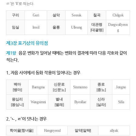
ㄹ’은 ‘ll’로 적는다.
구리
Guri
설악
Seorak
칠곡
Chilgok
대관령
Daegwallyeon
임실
Imsil
울릉
Ulleung
[대괄령]
g
제3장 표기상의 유의점
제1항
음운 변화가 일어날 때에는 변화의 결과에 따라 다음 각호와 같이
적는다.
1. 자음 사이에서 동화 작용이 일어나는 경우
백마
신문로
종로
Baengma
Sinmunno
Jongno
[뱅마]
[신문노]
[종노]
왕십리
별내
신라
Wangsimni
Byeollae
Silla
[왕심니]
[별래]
[실라]
2. ‘ㄴ, ㄹ’이 덧나는 경우
학여울[항녀울]
Hangnyeoul
알약[알략]
allyak