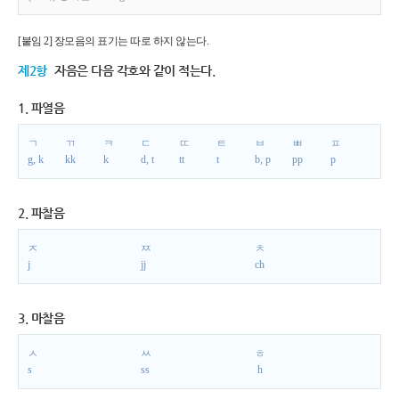
[붙임 2] 장모음의 표기는 따로 하지 않는다.
제2항
자음은 다음 각호와 같이 적는다.
1. 파열음
ㄱ
ㄲ
ㅋ
ㄷ
ㄸ
ㅌ
ㅂ
ㅃ
ㅍ
g, k
kk
k
d, t
tt
t
b, p
pp
p
2. 파찰음
ㅈ
ㅉ
ㅊ
j
jj
ch
3. 마찰음
ㅅ
ㅆ
ㅎ
s
ss
h