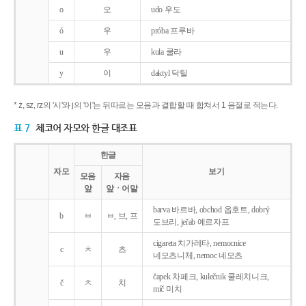
o
오
udo 우도
ó
우
próba 프루바
u
우
kula 쿨라
y
이
daktyl 닥틸
* ż, sz, rz의 '시'와 j의 '이'는 뒤따르는 모음과 결합할 때 합쳐서 1 음절로 적는다.
표 7
체코어 자모와 한글 대조표
한글
자모
보기
모음
자음
앞
앞ㆍ어말
barva 바르바, obchod 옵호트, dobrý
b
ㅂ
ㅂ, 브, 프
도브리, jeřab 예르자프
cigareta 치가레타, nemocnice
c
ㅊ
츠
네모츠니체, nemoc 네모츠
čapek 차페크, kulečnik 쿨레치니크,
č
ㅊ
치
míč 미치