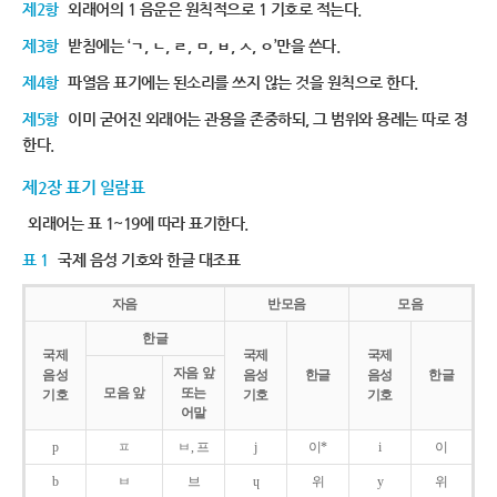
제2항
외래어의 1 음운은 원칙적으로 1 기호로 적는다.
제3항
받침에는 ‘ㄱ, ㄴ, ㄹ, ㅁ, ㅂ, ㅅ, ㅇ’만을 쓴다.
제4항
파열음 표기에는 된소리를 쓰지 않는 것을 원칙으로 한다.
제5항
이미 굳어진 외래어는 관용을 존중하되, 그 범위와 용례는 따로 정
한다.
제2장 표기 일람표
외래어는 표 1~19에 따라 표기한다.
표 1
국제 음성 기호와 한글 대조표
자음
반모음
모음
한글
국제
국제
국제
자음 앞
음성
음성
한글
음성
한글
모음 앞
또는
기호
기호
기호
어말
p
ㅍ
ㅂ, 프
j
이*
i
이
b
ㅂ
브
ɥ
위
y
위