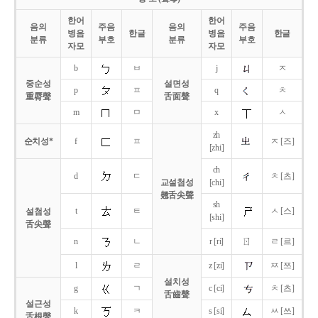
한어
한어
음의
주음
음의
주음
병음
한글
병음
한글
분류
부호
분류
부호
자모
자모
b
ㅂ
j
ㅈ
중순성
설면성
p
ㅍ
q
ㅊ
重脣聲
舌面聲
m
ㅁ
x
ㅅ
zh
순치성*
f
ㅍ
ㅈ [즈]
[zhi]
ch
d
ㄷ
ㅊ [츠]
교설첨성
[chi]
翹舌尖聲
sh
t
ㅌ
ㅅ [스]
설첨성
[shi]
舌尖聲
ㄖ
n
ㄴ
r [ri]
ㄹ [르]
l
ㄹ
z [zi]
ㅉ [쯔]
설치성
g
ㄱ
c [ci]
ㅊ [츠]
舌齒聲
설근성
k
ㅋ
s [si]
ㅆ [쓰]
舌根聲