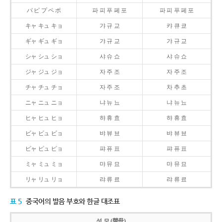
パ ピ プ ペ ポ
파 피 푸 페 포
파 피 푸 페 포
キャ キュ キョ
갸 규 교
캬 큐 쿄
ギャ ギュ ギョ
갸 규 교
갸 규 교
シャ シュ ショ
샤 슈 쇼
샤 슈 쇼
ジャ ジュ ジョ
자 주 조
자 주 조
チャ チュ チョ
자 주 조
차 추 초
ニャ ニュ ニョ
냐 뉴 뇨
냐 뉴 뇨
ヒャ ヒュ ヒョ
햐 휴 효
햐 휴 효
ビャ ビュ ビョ
뱌 뷰 뵤
뱌 뷰 뵤
ピャ ピュ ピョ
퍄 퓨 표
퍄 퓨 표
ミャ ミュ ミョ
먀 뮤 묘
먀 뮤 묘
リャ リュ リョ
랴 류 료
랴 류 료
표 5
중국어의 발음 부호와 한글 대조표
성 모 (聲母)