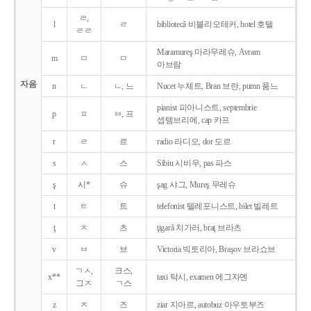
ㄹ,
l
ㄹ
bibliotecǎ 비블리오테커, hotel 호텔
ㄹㄹ
Maramureş 마라무레슈, Avram
m
ㅁ
ㅁ
아브람
자음
n
ㄴ
ㄴ, 느
Nucet 누체트, Bran 브란, pumn 품느
pianist 피아니스트, septembrie
p
ㅍ
ㅂ, 프
셉템브리에, cap 카프
r
ㄹ
르
radio 라디오, dor 도르
s
ㅅ
스
Sibiu 시비우, pas 파스
ş
시*
슈
şag 샤그, Mureş 무레슈
t
ㅌ
트
telefonist 텔레포니스트, bilet 빌레트
ţ
ㅊ
츠
ţigarǎ 치가러, braţ 브라츠
v
ㅂ
브
Victoria 빅토리아, Braşov 브라쇼브
ㄱㅅ,
크스,
x**
taxi 탁시, examen 에그자멘
그ㅈ
ㄱ스
z
ㅈ
즈
ziar 지아르, autobuz 아우토부즈