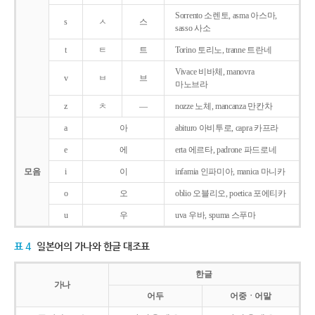
Sorrento 소렌토, asma 아스마,
s
ㅅ
스
sasso 사소
t
ㅌ
트
Torino 토리노, tranne 트란네
Vivace 비바체, manovra
v
ㅂ
브
마노브라
z
ㅊ
―
nozze 노체, mancanza 만칸차
a
아
abituro 아비투로, capra 카프라
e
에
erta 에르타, padrone 파드로네
모음
i
이
infamia 인파미아, manica 마니카
o
오
oblio 오블리오, poetica 포에티카
u
우
uva 우바, spuma 스푸마
표 4
일본어의 가나와 한글 대조표
한글
가나
어두
어중ㆍ어말