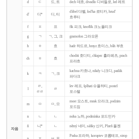
d
ㄷ
드, 트
dech 데흐, divadlo 디바들로, led 레트
d'ábel 댜벨, lod'ka 로티카, hrud'
d'
디*
디, 티
흐루티
f
ㅍ
프
fík 피크, knoflík 크노플리크
g
ㄱ
ㄱ, 그, 크
gramofon 그라모폰
h
ㅎ
흐
hadr 하드르, hmyz 흐미스, bůh 부흐
choditi 호디티, chlapec 흘라페츠, prach
ch
ㅎ
흐
프라흐
kachna 카흐나, nikdy 니크디, padák
k
ㅋ
ㄱ, 크
파다크
ㄹ,
lev 레프, šplhati 슈플하티, postel
l
ㄹ
ㄹㄹ
포스텔
most 모스트, mrak 므라크, podzim
m
ㅁ
ㅁ, 므
포드짐
n
ㄴ
ㄴ
noha 노하, podmínka 포드민카
ň
니*
ㄴ
němý 네미, sáňky 산키, Plzeň 플젠
자음
Praha 프라하, koroptev 코롭테프, strop
p
ㅍ
ㅂ, 프