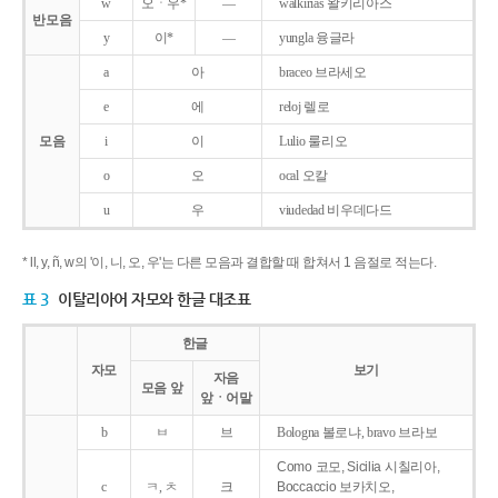
w
오ㆍ우*
―
walkirias 왈키리아스
반모음
y
이*
―
yungla 융글라
a
아
braceo 브라세오
e
에
reloj 렐로
모음
i
이
Lulio 룰리오
o
오
ocal 오칼
u
우
viudedad 비우데다드
* ll, y, ñ, w의 '이, 니, 오, 우'는 다른 모음과 결합할 때 합쳐서 1 음절로 적는다.
표 3
이탈리아어 자모와 한글 대조표
한글
자모
보기
자음
모음 앞
앞ㆍ어말
b
ㅂ
브
Bologna 볼로냐, bravo 브라보
Como 코모, Sicilia 시칠리아,
c
ㅋ, ㅊ
크
Boccaccio 보카치오,