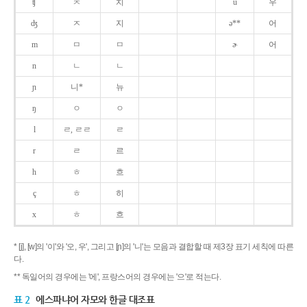
ʧ
ㅊ
치
u
우
ʤ
ㅈ
지
ə**
어
m
ㅁ
ㅁ
ɚ
어
n
ㄴ
ㄴ
ɲ
니*
뉴
ŋ
ㅇ
ㅇ
l
ㄹ, ㄹㄹ
ㄹ
r
ㄹ
르
h
ㅎ
흐
ç
ㅎ
히
x
ㅎ
흐
* [j], [w]의 '이'와 '오, 우', 그리고 [ɲ]의 '니'는 모음과 결합할 때 제3장 표기 세칙에 따른
다.
** 독일어의 경우에는 '에', 프랑스어의 경우에는 '으'로 적는다.
표 2
에스파냐어 자모와 한글 대조표