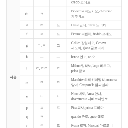
credo 크레도
Pinocchio 피노키오, cherubino
ch
ㅋ
―
케루비노
d
ㄷ
드
Dante 단테, drizza 드리차
f
ㅍ
프
Firenze 피렌체, freddo 프레도
Galileo 갈릴레오, Genova
g
ㄱ, ㅈ
그
제노바, gloria 글로리아
h
―
―
hanno 안노, oh 오
Milano 밀라노, largo 라르고,
l
ㄹ, ㄹㄹ
ㄹ
palco 팔코
자음
Macchiavelli 마키아벨리, mamma
m
ㅁ
ㅁ
맘마, Campanella 캄파넬라
Nero 네로, Anna 안나,
n
ㄴ
ㄴ
divertimento 디베르티멘토
p
ㅍ
프
Pisa 피사, prima 프리마
q
ㅋ
―
quando 콴도, queto 퀘토
r
ㄹ
르
Roma 로마, Marconi 마르코니