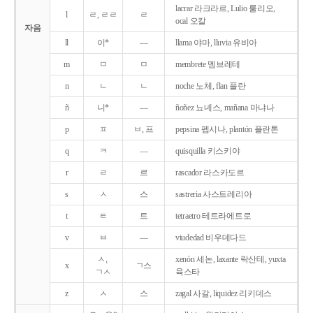
lacrar 라크라르, Lulio 룰리오,
l
ㄹ, ㄹㄹ
ㄹ
ocal 오칼
자음
ll
이*
―
llama 야마, lluvia 유비아
m
ㅁ
ㅁ
membrete 멤브레테
n
ㄴ
ㄴ
noche 노체, flan 플란
ñ
니*
―
ñoñez 뇨녜스, mañana 마냐나
p
ㅍ
ㅂ, 프
pepsina 펩시나, plantón 플란톤
q
ㅋ
―
quisquilla 키스키야
r
ㄹ
르
rascador 라스카도르
s
ㅅ
스
sastreria 사스트레리아
t
ㅌ
트
tetraetro 테트라에트로
v
ㅂ
―
viudedad 비우데다드
ㅅ,
xenón 세논, laxante 락산테, yuxta
x
ㄱ스
ㄱㅅ
육스타
z
ㅅ
스
zagal 사갈, liquidez 리키데스