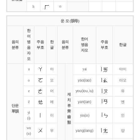
h
ㅎ
운 모 (韻母)
한
어
한어
음의
병
주음
한
음의
주음
병음
한글
분류
음
부호
글
분류
부호
자모
자
모
a
아
yai
야이
o
오
yao
(iao)
야오
e
어
you
(iou,
iu)
유
제
치
ê
에
yan
(ian)
옌
단운
류
單韻
齊
yi
이
yin(in)
인
齒
(i)
類
wu
우
yang
(iang)
양
(u)