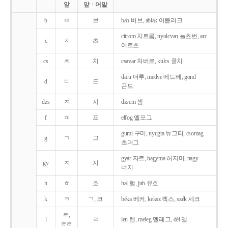
앞
앞ㆍ어말
b
ㅂ
브
bab 버브, ablak 어블러크
citrom 치트롬, nyolcvan 뇰츠번, arc
c
ㅊ
츠
어르츠
cs
ㅊ
치
csavar 처버르, kulcs 쿨치
daru 더루, medve 메드베, gond
d
ㄷ
드
곤드
dzs
ㅈ
지
dzsem 젬
f
ㅍ
프
elfog 엘포그
gumi 구미, nyugta 뉴그터, csomag
g
ㄱ
그
초머그
gyár 자르, hagyma 허지머, nagy
gy
ㅈ
지
너지
h
ㅎ
흐
hal 헐, juh 유흐
k
ㅋ
ㄱ, 크
béka 베커, keksz 켁스, szék 세크
ㄹ,
l
ㄹ
len 렌, meleg 멜레그, dél 델
ㄹㄹ