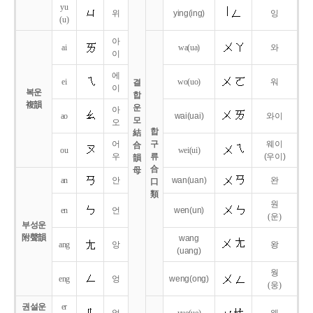
yu
위
ying
(ing)
잉
(u)
아
ai
wa
(ua)
와
이
에
ei
wo
(uo)
워
결
이
복운
합
複韻
운
아
ao
wai
(uai)
와이
모
오
합
結
어
구
웨이
合
ou
wei
(ui)
우
류
(우이)
韻
合
母
an
안
wan
(uan)
완
口
類
원
en
언
wen
(un)
(운)
부성운
附聲韻
wang
ang
앙
왕
(uang)
웡
eng
엉
weng
(ong)
(웅)
권설운
er