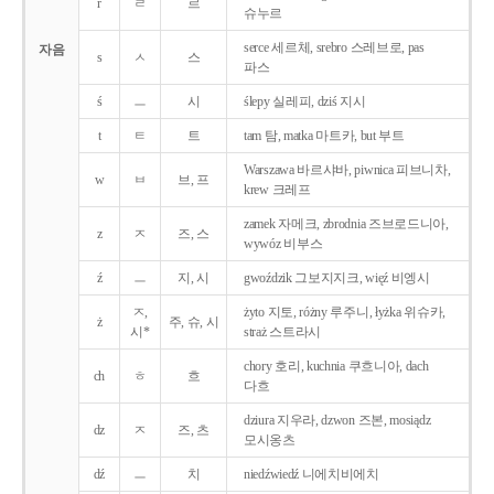
r
ㄹ
르
슈누르
serce 세르체, srebro 스레브로, pas
자음
s
ㅅ
스
파스
ś
ㅡ
시
ślepy 실레피, dziś 지시
t
ㅌ
트
tam 탐, matka 마트카, but 부트
Warszawa 바르샤바, piwnica 피브니차,
w
ㅂ
브, 프
krew 크레프
zamek 자메크, zbrodnia 즈브로드니아,
z
ㅈ
즈, 스
wywóz 비부스
ź
ㅡ
지, 시
gwoździk 그보지지크, więź 비엥시
ㅈ,
żyto 지토, różny 루주니, łyżka 위슈카,
ż
주, 슈, 시
시*
straż 스트라시
chory 호리, kuchnia 쿠흐니아, dach
ch
ㅎ
흐
다흐
dziura 지우라, dzwon 즈본, mosiądz
dz
ㅈ
즈, 츠
모시옹츠
dź
ㅡ
치
niedźwiedź 니에치비에치