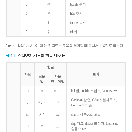
u
우
bunda 분더
ú
우
hús 후시
ü
위
füst 퓌슈트
ű
위
fű 퓌
* ny, s, j, ly의 ‘니, 시, 이, 이’는 뒤따르는 모음과 결합할 때 합쳐서 1 음절로 적는다.
표 11
스웨덴어 자모와 한글 대조표
한글
자모
보기
모음
자음
앞
앞ㆍ어말
b
ㅂ
ㅂ, 브
bal 발, snabbt 스납트, Jacob 야코브
Carlsson 칼손, Celsius 셀시우스,
c
ㅋ, ㅅ
ㄱ
Ericson 에릭손
ch
시*
크
charm 샤름, och 오크
dag 다그, dricka 드리카, Halmstad
d
ㄷ
드
할름스타드