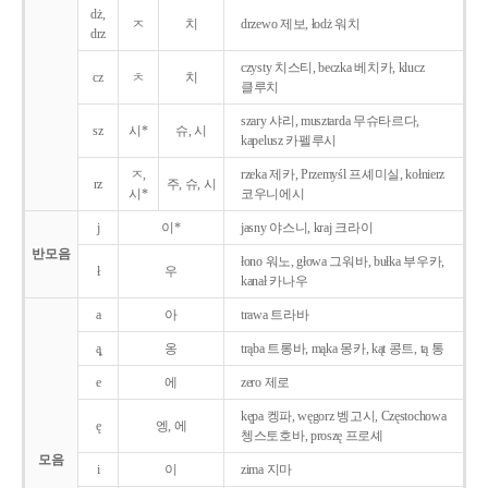
dż,
ㅈ
치
drzewo 제보, łodż 워치
drz
czysty 치스티, beczka 베치카, klucz
cz
ㅊ
치
클루치
szary 샤리, musztarda 무슈타르다,
sz
시*
슈, 시
kapelusz 카펠루시
ㅈ,
rzeka 제카, Przemyśl 프셰미실, kołnierz
rz
주, 슈, 시
시*
코우니에시
j
이*
jasny 야스니, kraj 크라이
반모음
łono 워노, głowa 그워바, bułka 부우카,
ł
우
kanał 카나우
a
아
trawa 트라바
ą̨
옹
trąba 트롱바, mąka 몽카, kąt 콩트, tą 통
e
에
zero 제로
kępa 켕파, węgorz 벵고시, Częstochowa
ę
엥, 에
쳉스토호바, proszę 프로셰
모음
i
이
zima 지마