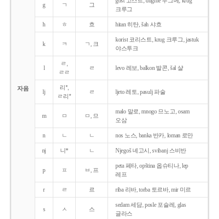
gost 고스트, dugme 두그메, krug
g
ㄱ
그
크루그
h
ㅎ
흐
hitan 히탄, šah 샤흐
korist 코리스트, krug 크루그, jastuk
k
ㅋ
ㄱ, 크
야스투크
ㄹ,
l
ㄹ
levo 레보, balkon 발콘, šal 샬
ㄹㄹ
리*,
자음
lj
ㄹ
ljeto 레토, pasulj 파술
ㄹ리*
malo 말로, mnogo 므노고, osam
m
ㅁ
ㅁ, 므
오삼
n
ㄴ
ㄴ
nos 노스, banka 반카, loman 로만
nj
니*
ㄴ
Njegoš 녜고시, svibanj 스비반
peta 페타, opština 옵슈티나, lep
p
ㅍ
ㅂ, 프
레프
r
ㄹ
르
riba 리바, torba 토르바, mir 미르
sedam 세담, posle 포슬레, glas
s
ㅅ
스
글라스