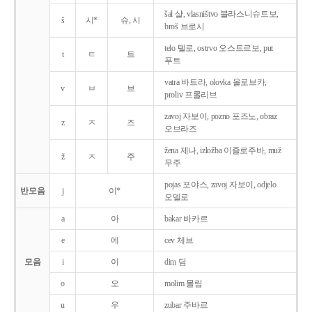
šal 샬, vlasništvo 블라스니슈트보,
š
시*
슈, 시
broš 브로시
telo 텔로, ostrvo 오스트르보, put
t
ㅌ
트
푸트
vatra 바트라, olovka 올로브카,
v
ㅂ
브
proliv 프롤리브
zavoj 자보이, pozno 포즈노, obraz
z
ㅈ
즈
오브라즈
žena 제나, izložba 이즐로주바, muž
ž
ㅈ
주
무주
pojas 포야스, zavoj 자보이, odjelo
반모음
j
이*
오델로
a
아
bakar 바카르
e
에
cev 체브
모음
i
이
dim 딤
o
오
molim 몰림
u
우
zubar 주바르