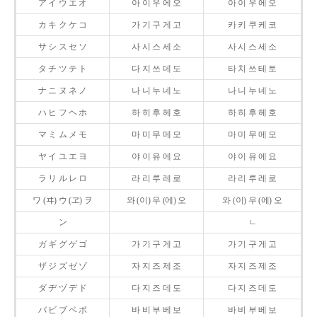
ア イ ウ エ オ
아 이 우 에 오
아 이 우 에 오
カ キ ク ケ コ
가 기 구 게 고
카 키 쿠 케 코
サ シ ス セ ソ
사 시 스 세 소
사 시 스 세 소
タ チ ツ テ ト
다 지 쓰 데 도
타 치 쓰 테 토
ナ ニ ヌ ネ ノ
나 니 누 네 노
나 니 누 네 노
ハ ヒ フ ヘ ホ
하 히 후 헤 호
하 히 후 헤 호
マ ミ ム メ モ
마 미 무 메 모
마 미 무 메 모
ヤ イ ユ エ ヨ
야 이 유 에 요
야 이 유 에 요
ラ リ ル レ ロ
라 리 루 레 로
라 리 루 레 로
ワ (ヰ) ウ (ヱ) ヲ
와 (이) 우 (에) 오
와 (이) 우 (에) 오
ン
ㄴ
ガ ギ グ ゲ ゴ
가 기 구 게 고
가 기 구 게 고
ザ ジ ズ ゼ ゾ
자 지 즈 제 조
자 지 즈 제 조
ダ ヂ ヅ デ ド
다 지 즈 데 도
다 지 즈 데 도
バ ビ ブ ベ ボ
바 비 부 베 보
바 비 부 베 보