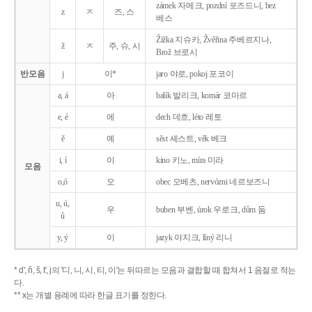
zámek 자메크, pozdní 포즈드니, bez
z
ㅈ
즈, 스
베스
Žižka 지슈카, Žvěřina 주베르지나,
ž
ㅈ
주, 슈, 시
Brož 브로시
반모음
j
이*
jaro 야로, pokoj 포코이
a, á
아
balík 발리크, komár 코마르
e, é
에
dech 데흐, léto 레토
ě
예
sěst 셰스트, věk 베크
i, í
이
kino 키노, míra 미라
모음
o,ó
오
obec 오베츠, nervózni 네르보즈니
u, ú,
우
buben 부벤, úrok 우로크, dům 둠
ů
y, ý
이
jazyk
야지크, líný 리니
* d', ň, š, t', j의 '디, 니, 시, 티, 이'는 뒤따르는 모음과 결합할 때 합쳐서 1 음절로 적는
다.
** x는 개별 용례에 따라 한글 표기를 정한다.