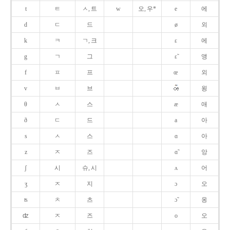
t
ㅌ
ㅅ, 트
w
오, 우*
e
에
d
ㄷ
드
ø
외
k
ㅋ
ㄱ, 크
ɛ
에
g
ㄱ
그
ɛ̃
앵
f
ㅍ
프
œ
외
v
ㅂ
브
욍
θ
ㅅ
스
æ
애
ð
ㄷ
드
a
아
s
ㅅ
스
ɑ
아
z
ㅈ
즈
ɑ̃
앙
ʃ
시
슈, 시
ʌ
어
ʒ
ㅈ
지
ɔ
오
ʦ
ㅊ
츠
ɔ̃
옹
ʣ
ㅈ
즈
o
오