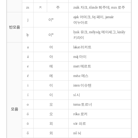
zs
ㅈ
주
zsák 자크, tőzsde 퇴주데, rozs 로주
ajak 어여크, fej 페이, január
j
이*
여누아르
반모음
lyuk 유크, mélység 메이셰그, király
ly
이*
키라이
a
어
lakat 러커트
á
아
máj 마이
e
에
mert 메르트
é
에
mész 메스
i
이
isten 이슈텐
í
이
sí 시
o
오
torna 토르너
모음
ó
오
róka 로커
ö
외
sör 쇠르
ő
외
nő 뇌