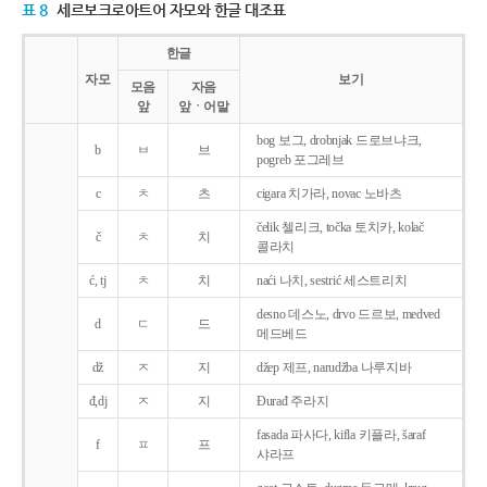
표 8
세르보크로아트어 자모와 한글 대조표
한글
자모
보기
모음
자음
앞
앞ㆍ어말
bog 보그, drobnjak 드로브냐크,
b
ㅂ
브
pogreb 포그레브
c
ㅊ
츠
cigara 치가라, novac 노바츠
čelik 첼리크, točka 토치카, kolač
č
ㅊ
치
콜라치
ć, tj
ㅊ
치
naći 나치, sestrić 세스트리치
desno 데스노, drvo 드르보, medved
d
ㄷ
드
메드베드
dž
ㅈ
지
džep 제프, narudžba 나루지바
đ,dj
ㅈ
지
Ðurađ 주라지
fasada 파사다, kifla 키플라, šaraf
f
ㅍ
프
샤라프