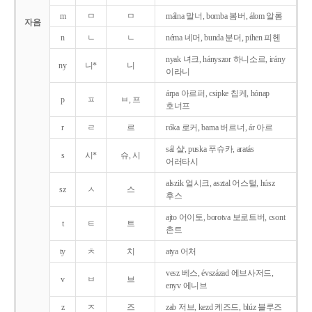
m
ㅁ
ㅁ
málna 말너, bomba 봄버, álom 알롬
자음
n
ㄴ
ㄴ
néma 네머, bunda 분더, pihen 피헨
nyak 녀크, hányszor 하니소르, irány
ny
니*
니
이라니
árpa 아르퍼, csipke 칩케, hónap
p
ㅍ
ㅂ, 프
호너프
r
ㄹ
르
róka 로커, barna 버르너, ár 아르
sál 샬, puska 푸슈카, aratás
s
시*
슈, 시
어러타시
alszik 얼시크, asztal 어스털, húsz
sz
ㅅ
스
후스
ajto 어이토, borotva 보로트버, csont
t
ㅌ
트
촌트
ty
ㅊ
치
atya 어처
vesz 베스, évszázad 에브사저드,
v
ㅂ
브
enyv 에니브
z
ㅈ
즈
zab 저브, kezd 케즈드, blúz 블루즈