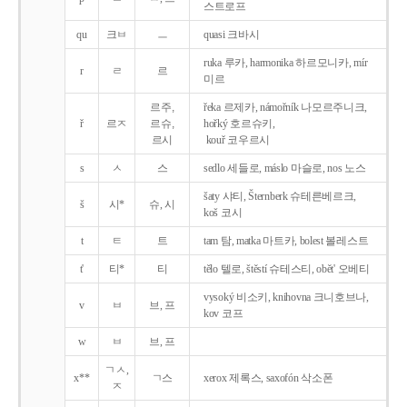
스트로프
qu
크ㅂ
ㅡ
quasi 크바시
ruka 루카, harmonika 하르모니카, mír
r
ㄹ
르
미르
르주,
řeka 르제카, námořník 나모르주니크,
ř
르ㅈ
르슈,
hořký 호르슈키,
르시
kouř 코우르시
s
ㅅ
스
sedlo 세들로, máslo 마슬로, nos 노스
šaty 샤티, Šternberk 슈테른베르크,
š
시*
슈, 시
koš 코시
t
ㅌ
트
tam 탐, matka 마트카, bolest 볼레스트
t'
티*
티
tělo 텔로, štěstí 슈테스티, obět' 오베티
vysoký 비소키, knihovna 크니호브나,
v
ㅂ
브, 프
kov 코프
w
ㅂ
브, 프
ㄱㅅ,
x**
ㄱ스
xerox 제록스, saxofón 삭소폰
ㅈ