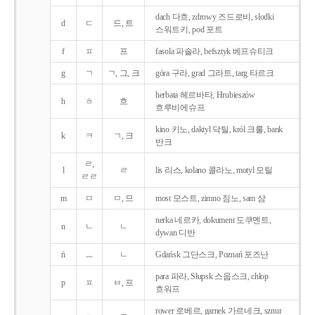
dach 다흐, zdrowy 즈드로비, słodki
d
ㄷ
드, 트
스워트키, pod 포트
f
ㅍ
프
fasola 파솔라, befsztyk 베프슈티크
g
ㄱ
ㄱ, 그, 크
góra 구라, grad 그라트, targ 타르크
herbata 헤르바타, Hrubieszów
h
ㅎ
흐
흐루비에슈프
kino 키노, daktyl 닥틸, król 크룰, bank
k
ㅋ
ㄱ, 크
반크
ㄹ,
l
ㄹ
lis 리스, kolano 콜라노, motyl 모틸
ㄹㄹ
m
ㅁ
ㅁ, 므
most 모스트, zimno 짐노, sam 삼
nerka 네르카, dokument 도쿠멘트,
n
ㄴ
ㄴ
dywan 디반
ń
ㅡ
ㄴ
Gdańsk 그단스크, Poznań 포즈난
para 파라, Słupsk 스웁스크, chłop
p
ㅍ
ㅂ, 프
흐워프
rower 로베르, garnek 가르네크, sznur