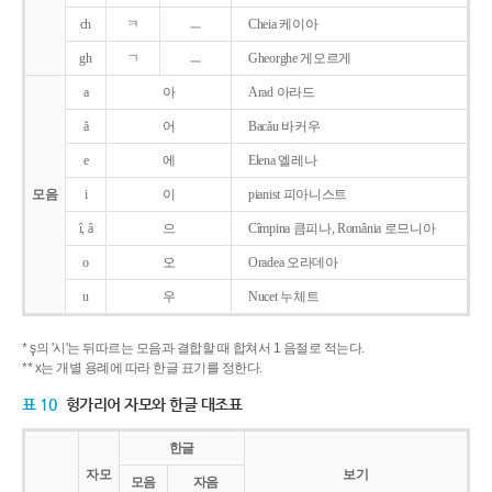
ch
ㅋ
ㅡ
Cheia 케이아
gh
ㄱ
ㅡ
Gheorghe 게오르게
a
아
Arad 아라드
ǎ
어
Bacǎu 바커우
e
에
Elena 엘레나
모음
i
이
pianist 피아니스트
î, â
으
Cîmpina 큼피나, România 로므니아
o
오
Oradea 오라데아
u
우
Nucet 누체트
* ş의 '시'는 뒤따르는 모음과 결합할 때 합쳐서 1 음절로 적는다.
** x는 개별 용례에 따라 한글 표기를 정한다.
표 10
헝가리어 자모와 한글 대조표
한글
자모
보기
모음
자음