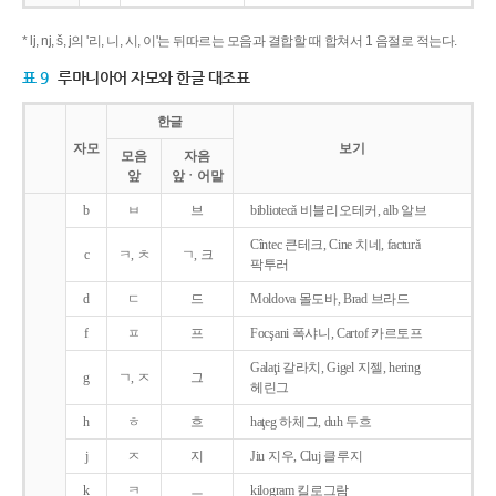
* lj, nj, š, j의 '리, 니, 시, 이'는 뒤따르는 모음과 결합할 때 합쳐서 1 음절로 적는다.
표 9
루마니아어 자모와 한글 대조표
한글
자모
보기
모음
자음
앞
앞ㆍ어말
b
ㅂ
브
bibliotecǎ 비블리오테커, alb 알브
Cîntec 큰테크, Cine 치네, facturǎ
c
ㅋ, ㅊ
ㄱ, 크
팍투러
d
ㄷ
드
Moldova 몰도바, Brad 브라드
f
ㅍ
프
Focşani 폭샤니, Cartof 카르토프
Galaţi 갈라치, Gigel 지젤, hering
g
ㄱ, ㅈ
그
헤린그
h
ㅎ
흐
haţeg 하체그, duh 두흐
j
ㅈ
지
Jiu 지우, Cluj 클루지
k
ㅋ
ㅡ
kilogram 킬로그람