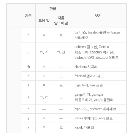
한글
자모
보기
자음
모음 앞
앞ㆍ어말
biz 비스, blandon 블란돈, braceo
b
ㅂ
브
브라세오
colcren 콜크렌, Cecilia
c
ㅋ, ㅅ
ㄱ, 크
세실리아, coccion 콕시온,
bistec 비스텍, dictado 딕타도
ch
ㅊ
―
chicharra 치차라
d
ㄷ
드
felicidad 펠리시다드
f
ㅍ
프
fuga 푸가, fran 프란
ganga 강가, geologia
g
ㄱ, ㅎ
그
헤올로히아, yungla 융글라
h
―
―
hipo 이포, quehacer 케아세르
j
ㅎ
―
jueves 후에베스, reloj 렐로
k
ㅋ
크
kapok 카포크