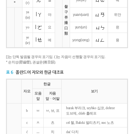
얼
yue
(ue)
웨
*
(r)
촬
ya
구
야
yuan
(uan)
위안
(ia)
류
撮
yo
요
yun
(un)
윈
口
類
ye
예
yong
(iong)
융
(ie)
[ ]는 단독 발음될 경우의 표기임. ( )는 자음이 선행할 경우의 표기임.
* 순치성(脣齒聲), 권설운(捲舌韻).
표 6
폴란드어 자모와 한글 대조표
한글
자모
보기
모음
자음
앞
앞ㆍ어말
burak 부라크, szybko 십코, dobrze
b
ㅂ
ㅂ, 브, 프
도브제, chleb 흘레프
c
ㅊ
츠
cel 첼, Balicki 발리츠키, noc 노츠
ć
ㅡ
치
dać 다치