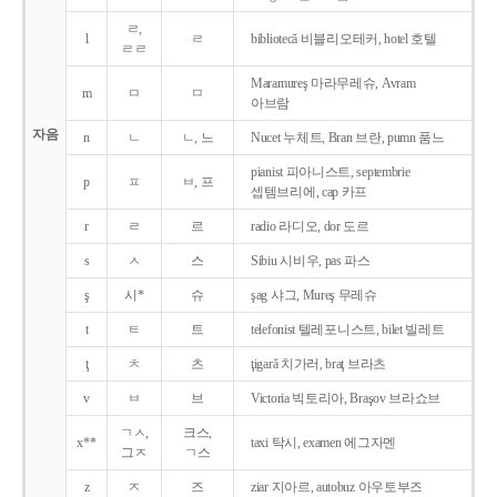
ㄹ,
l
ㄹ
bibliotecǎ 비블리오테커, hotel 호텔
ㄹㄹ
Maramureş 마라무레슈, Avram
m
ㅁ
ㅁ
아브람
자음
n
ㄴ
ㄴ, 느
Nucet 누체트, Bran 브란, pumn 품느
pianist 피아니스트, septembrie
p
ㅍ
ㅂ, 프
셉템브리에, cap 카프
r
ㄹ
르
radio 라디오, dor 도르
s
ㅅ
스
Sibiu 시비우, pas 파스
ş
시*
슈
şag 샤그, Mureş 무레슈
t
ㅌ
트
telefonist 텔레포니스트, bilet 빌레트
ţ
ㅊ
츠
ţigarǎ 치가러, braţ 브라츠
v
ㅂ
브
Victoria 빅토리아, Braşov 브라쇼브
ㄱㅅ,
크스,
x**
taxi 탁시, examen 에그자멘
그ㅈ
ㄱ스
z
ㅈ
즈
ziar 지아르, autobuz 아우토부즈