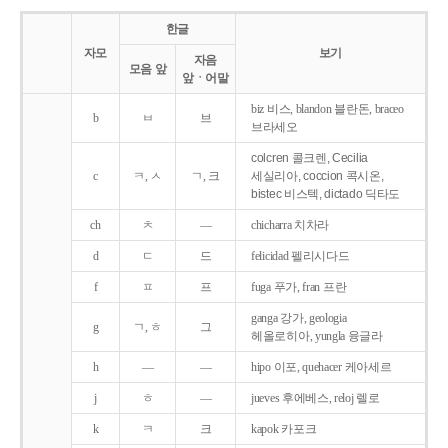
한글
자모
보기
자음
모음 앞
앞ㆍ어말
biz 비스, blandon 블란돈, braceo
b
ㅂ
브
브라세오
colcren 콜크렌, Cecilia
c
ㅋ, ㅅ
ㄱ, 크
세실리아, coccion 콕시온,
bistec 비스텍, dictado 딕타도
ch
ㅊ
―
chicharra 치차라
d
ㄷ
드
felicidad 펠리시다드
f
ㅍ
프
fuga 푸가, fran 프란
ganga 강가, geologia
g
ㄱ, ㅎ
그
헤올로히아, yungla 융글라
h
―
―
hipo 이포, quehacer 케아세르
j
ㅎ
―
jueves 후에베스, reloj 렐로
k
ㅋ
크
kapok 카포크