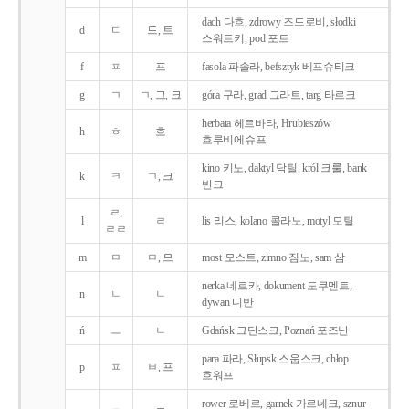
dach 다흐, zdrowy 즈드로비, słodki
d
ㄷ
드, 트
스워트키, pod 포트
f
ㅍ
프
fasola 파솔라, befsztyk 베프슈티크
g
ㄱ
ㄱ, 그, 크
góra 구라, grad 그라트, targ 타르크
herbata 헤르바타, Hrubieszów
h
ㅎ
흐
흐루비에슈프
kino 키노, daktyl 닥틸, król 크룰, bank
k
ㅋ
ㄱ, 크
반크
ㄹ,
l
ㄹ
lis 리스, kolano 콜라노, motyl 모틸
ㄹㄹ
m
ㅁ
ㅁ, 므
most 모스트, zimno 짐노, sam 삼
nerka 네르카, dokument 도쿠멘트,
n
ㄴ
ㄴ
dywan 디반
ń
ㅡ
ㄴ
Gdańsk 그단스크, Poznań 포즈난
para 파라, Słupsk 스웁스크, chłop
p
ㅍ
ㅂ, 프
흐워프
rower 로베르, garnek 가르네크, sznur