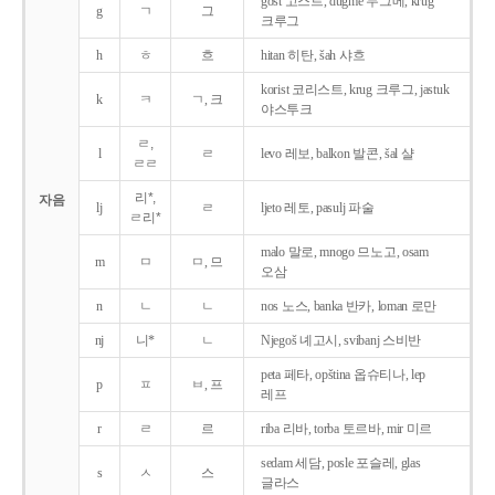
gost 고스트, dugme 두그메, krug
g
ㄱ
그
크루그
h
ㅎ
흐
hitan 히탄, šah 샤흐
korist 코리스트, krug 크루그, jastuk
k
ㅋ
ㄱ, 크
야스투크
ㄹ,
l
ㄹ
levo 레보, balkon 발콘, šal 샬
ㄹㄹ
리*,
자음
lj
ㄹ
ljeto 레토, pasulj 파술
ㄹ리*
malo 말로, mnogo 므노고, osam
m
ㅁ
ㅁ, 므
오삼
n
ㄴ
ㄴ
nos 노스, banka 반카, loman 로만
nj
니*
ㄴ
Njegoš 녜고시, svibanj 스비반
peta 페타, opština 옵슈티나, lep
p
ㅍ
ㅂ, 프
레프
r
ㄹ
르
riba 리바, torba 토르바, mir 미르
sedam 세담, posle 포슬레, glas
s
ㅅ
스
글라스