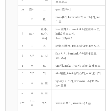
스트로프
qu
크ㅂ
ㅡ
quasi 크바시
ruka 루카, harmonika 하르모니카, mír
r
ㄹ
르
미르
르주,
řeka 르제카, námořník 나모르주니크,
ř
르ㅈ
르슈,
hořký 호르슈키,
르시
kouř 코우르시
s
ㅅ
스
sedlo 세들로, máslo 마슬로, nos 노스
šaty 샤티, Šternberk 슈테른베르크,
š
시*
슈, 시
koš 코시
t
ㅌ
트
tam 탐, matka 마트카, bolest 볼레스트
t'
티*
티
tělo 텔로, štěstí 슈테스티, obět' 오베티
vysoký 비소키, knihovna 크니호브나,
v
ㅂ
브, 프
kov 코프
w
ㅂ
브, 프
ㄱㅅ,
x**
ㄱ스
xerox 제록스, saxofón 삭소폰
ㅈ