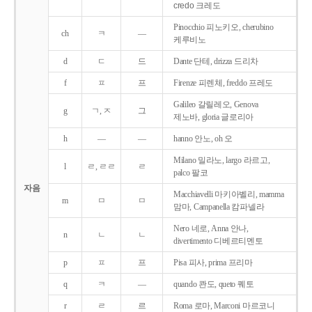
credo 크레도
Pinocchio 피노키오, cherubino
ch
ㅋ
―
케루비노
d
ㄷ
드
Dante 단테, drizza 드리차
f
ㅍ
프
Firenze 피렌체, freddo 프레도
Galileo 갈릴레오, Genova
g
ㄱ, ㅈ
그
제노바, gloria 글로리아
h
―
―
hanno 안노, oh 오
Milano 밀라노, largo 라르고,
l
ㄹ, ㄹㄹ
ㄹ
palco 팔코
자음
Macchiavelli 마키아벨리, mamma
m
ㅁ
ㅁ
맘마, Campanella 캄파넬라
Nero 네로, Anna 안나,
n
ㄴ
ㄴ
divertimento 디베르티멘토
p
ㅍ
프
Pisa 피사, prima 프리마
q
ㅋ
―
quando 콴도, queto 퀘토
r
ㄹ
르
Roma 로마, Marconi 마르코니