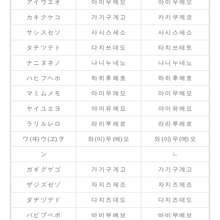
ア イ ウ エ オ
아 이 우 에 오
아 이 우 에 오
カ キ ク ケ コ
가 기 구 게 고
카 키 쿠 케 코
サ シ ス セ ソ
사 시 스 세 소
사 시 스 세 소
タ チ ツ テ ト
다 지 쓰 데 도
타 치 쓰 테 토
ナ ニ ヌ ネ ノ
나 니 누 네 노
나 니 누 네 노
ハ ヒ フ ヘ ホ
하 히 후 헤 호
하 히 후 헤 호
マ ミ ム メ モ
마 미 무 메 모
마 미 무 메 모
ヤ イ ユ エ ヨ
야 이 유 에 요
야 이 유 에 요
ラ リ ル レ ロ
라 리 루 레 로
라 리 루 레 로
ワ (ヰ) ウ (ヱ) ヲ
와 (이) 우 (에) 오
와 (이) 우 (에) 오
ン
ㄴ
ガ ギ グ ゲ ゴ
가 기 구 게 고
가 기 구 게 고
ザ ジ ズ ゼ ゾ
자 지 즈 제 조
자 지 즈 제 조
ダ ヂ ヅ デ ド
다 지 즈 데 도
다 지 즈 데 도
バ ビ ブ ベ ボ
바 비 부 베 보
바 비 부 베 보