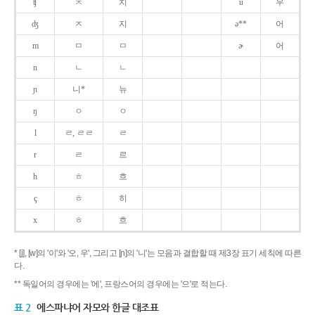
ʧ
ㅊ
치
u
우
ʤ
ㅈ
지
ə**
어
m
ㅁ
ㅁ
ɚ
어
n
ㄴ
ㄴ
ɲ
니*
뉴
ŋ
ㅇ
ㅇ
l
ㄹ, ㄹㄹ
ㄹ
r
ㄹ
르
h
ㅎ
흐
ç
ㅎ
히
x
ㅎ
흐
* [j], [w]의 '이'와 '오, 우', 그리고 [ɲ]의 '니'는 모음과 결합할 때 제3장 표기 세칙에 따른
다.
** 독일어의 경우에는 '에', 프랑스어의 경우에는 '으'로 적는다.
표 2
에스파냐어 자모와 한글 대조표