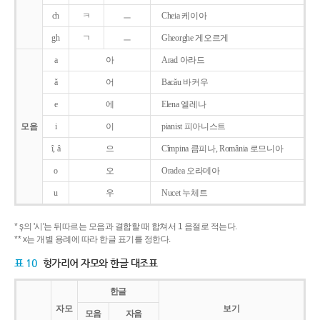
ch
ㅋ
ㅡ
Cheia 케이아
gh
ㄱ
ㅡ
Gheorghe 게오르게
a
아
Arad 아라드
ǎ
어
Bacǎu 바커우
e
에
Elena 엘레나
모음
i
이
pianist 피아니스트
î, â
으
Cîmpina 큼피나, România 로므니아
o
오
Oradea 오라데아
u
우
Nucet 누체트
* ş의 '시'는 뒤따르는 모음과 결합할 때 합쳐서 1 음절로 적는다.
** x는 개별 용례에 따라 한글 표기를 정한다.
표 10
헝가리어 자모와 한글 대조표
한글
자모
보기
모음
자음