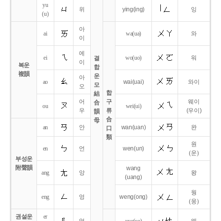
yu
위
ying
(ing)
잉
(u)
아
ai
wa
(ua)
와
이
에
ei
wo
(uo)
워
결
이
복운
합
複韻
운
아
ao
wai
(uai)
와이
모
오
합
結
어
구
웨이
合
ou
wei
(ui)
우
류
(우이)
韻
合
母
an
안
wan
(uan)
완
口
類
원
en
언
wen
(un)
(운)
부성운
附聲韻
wang
ang
앙
왕
(uang)
웡
eng
엉
weng
(ong)
(웅)
권설운
er