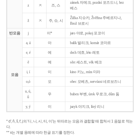
zámek 자메크, pozdní 포즈드니, bez
z
ㅈ
즈, 스
베스
Žižka 지슈카, Žvěřina 주베르지나,
ž
ㅈ
주, 슈, 시
Brož 브로시
반모음
j
이*
jaro 야로, pokoj 포코이
a, á
아
balík 발리크, komár 코마르
e, é
에
dech 데흐, léto 레토
ě
예
sěst 셰스트, věk 베크
i, í
이
kino 키노, míra 미라
모음
o,ó
오
obec 오베츠, nervózni 네르보즈니
u, ú,
우
buben 부벤, úrok 우로크, dům 둠
ů
y, ý
이
jazyk
야지크, líný 리니
* d', ň, š, t', j의 '디, 니, 시, 티, 이'는 뒤따르는 모음과 결합할 때 합쳐서 1 음절로 적는
다.
** x는 개별 용례에 따라 한글 표기를 정한다.