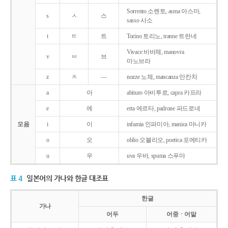
Sorrento 소렌토, asma 아스마,
s
ㅅ
스
sasso 사소
t
ㅌ
트
Torino 토리노, tranne 트란네
Vivace 비바체, manovra
v
ㅂ
브
마노브라
z
ㅊ
―
nozze 노체, mancanza 만칸차
a
아
abituro 아비투로, capra 카프라
e
에
erta 에르타, padrone 파드로네
모음
i
이
infamia 인파미아, manica 마니카
o
오
oblio 오블리오, poetica 포에티카
u
우
uva 우바, spuma 스푸마
표 4
일본어의 가나와 한글 대조표
한글
가나
어두
어중ㆍ어말