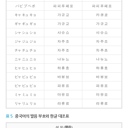
パ ピ プ ペ ポ
파 피 푸 페 포
파 피 푸 페 포
キャ キュ キョ
갸 규 교
캬 큐 쿄
ギャ ギュ ギョ
갸 규 교
갸 규 교
シャ シュ ショ
샤 슈 쇼
샤 슈 쇼
ジャ ジュ ジョ
자 주 조
자 주 조
チャ チュ チョ
자 주 조
차 추 초
ニャ ニュ ニョ
냐 뉴 뇨
냐 뉴 뇨
ヒャ ヒュ ヒョ
햐 휴 효
햐 휴 효
ビャ ビュ ビョ
뱌 뷰 뵤
뱌 뷰 뵤
ピャ ピュ ピョ
퍄 퓨 표
퍄 퓨 표
ミャ ミュ ミョ
먀 뮤 묘
먀 뮤 묘
リャ リュ リョ
랴 류 료
랴 류 료
표 5
중국어의 발음 부호와 한글 대조표
성 모 (聲母)