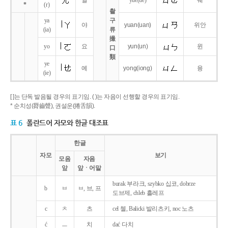
얼
yue
(ue)
웨
*
(r)
촬
ya
구
야
yuan
(uan)
위안
(ia)
류
撮
yo
요
yun
(un)
윈
口
類
ye
예
yong
(iong)
융
(ie)
[ ]는 단독 발음될 경우의 표기임. ( )는 자음이 선행할 경우의 표기임.
* 순치성(脣齒聲), 권설운(捲舌韻).
표 6
폴란드어 자모와 한글 대조표
한글
자모
보기
모음
자음
앞
앞ㆍ어말
burak 부라크, szybko 십코, dobrze
b
ㅂ
ㅂ, 브, 프
도브제, chleb 흘레프
c
ㅊ
츠
cel 첼, Balicki 발리츠키, noc 노츠
ć
ㅡ
치
dać 다치