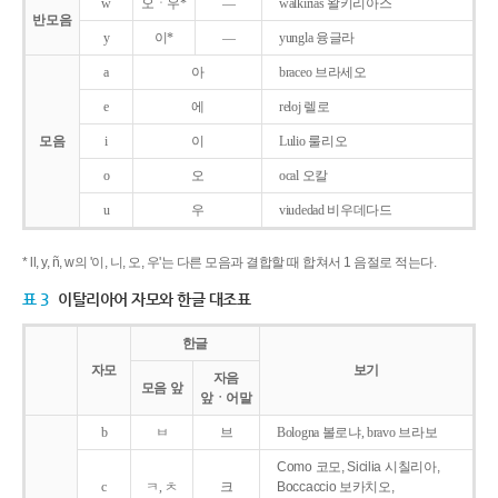
w
오ㆍ우*
―
walkirias 왈키리아스
반모음
y
이*
―
yungla 융글라
a
아
braceo 브라세오
e
에
reloj 렐로
모음
i
이
Lulio 룰리오
o
오
ocal 오칼
u
우
viudedad 비우데다드
* ll, y, ñ, w의 '이, 니, 오, 우'는 다른 모음과 결합할 때 합쳐서 1 음절로 적는다.
표 3
이탈리아어 자모와 한글 대조표
한글
자모
보기
자음
모음 앞
앞ㆍ어말
b
ㅂ
브
Bologna 볼로냐, bravo 브라보
Como 코모, Sicilia 시칠리아,
c
ㅋ, ㅊ
크
Boccaccio 보카치오,