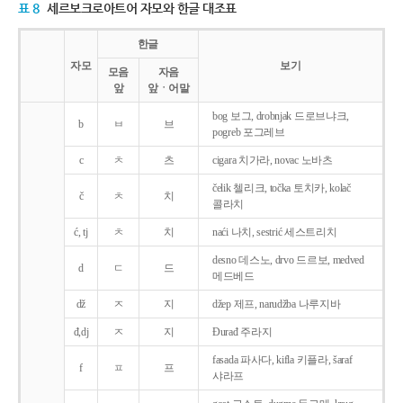
표 8
세르보크로아트어 자모와 한글 대조표
한글
자모
보기
모음
자음
앞
앞ㆍ어말
bog 보그, drobnjak 드로브냐크,
b
ㅂ
브
pogreb 포그레브
c
ㅊ
츠
cigara 치가라, novac 노바츠
čelik 첼리크, točka 토치카, kolač
č
ㅊ
치
콜라치
ć, tj
ㅊ
치
naći 나치, sestrić 세스트리치
desno 데스노, drvo 드르보, medved
d
ㄷ
드
메드베드
dž
ㅈ
지
džep 제프, narudžba 나루지바
đ,dj
ㅈ
지
Ðurađ 주라지
fasada 파사다, kifla 키플라, šaraf
f
ㅍ
프
샤라프