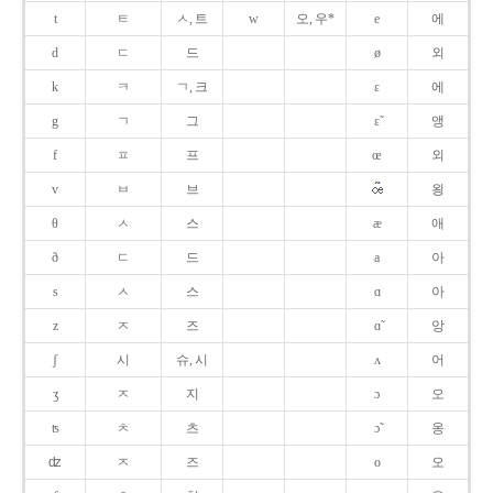
t
ㅌ
ㅅ, 트
w
오, 우*
e
에
d
ㄷ
드
ø
외
k
ㅋ
ㄱ, 크
ɛ
에
g
ㄱ
그
ɛ̃
앵
f
ㅍ
프
œ
외
v
ㅂ
브
욍
θ
ㅅ
스
æ
애
ð
ㄷ
드
a
아
s
ㅅ
스
ɑ
아
z
ㅈ
즈
ɑ̃
앙
ʃ
시
슈, 시
ʌ
어
ʒ
ㅈ
지
ɔ
오
ʦ
ㅊ
츠
ɔ̃
옹
ʣ
ㅈ
즈
o
오