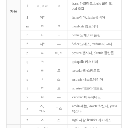
lacrar 라크라르, Lulio 룰리오,
l
ㄹ, ㄹㄹ
ㄹ
ocal 오칼
자음
ll
이*
―
llama 야마, lluvia 유비아
m
ㅁ
ㅁ
membrete 멤브레테
n
ㄴ
ㄴ
noche 노체, flan 플란
ñ
니*
―
ñoñez 뇨녜스, mañana 마냐나
p
ㅍ
ㅂ, 프
pepsina 펩시나, plantón 플란톤
q
ㅋ
―
quisquilla 키스키야
r
ㄹ
르
rascador 라스카도르
s
ㅅ
스
sastreria 사스트레리아
t
ㅌ
트
tetraetro 테트라에트로
v
ㅂ
―
viudedad 비우데다드
ㅅ,
xenón 세논, laxante 락산테, yuxta
x
ㄱ스
ㄱㅅ
육스타
z
ㅅ
스
zagal 사갈, liquidez 리키데스