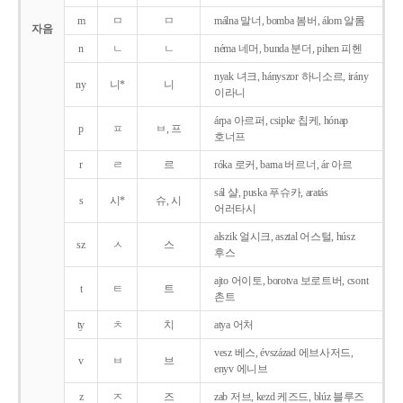
m
ㅁ
ㅁ
málna 말너, bomba 봄버, álom 알롬
자음
n
ㄴ
ㄴ
néma 네머, bunda 분더, pihen 피헨
nyak 녀크, hányszor 하니소르, irány
ny
니*
니
이라니
árpa 아르퍼, csipke 칩케, hónap
p
ㅍ
ㅂ, 프
호너프
r
ㄹ
르
róka 로커, barna 버르너, ár 아르
sál 샬, puska 푸슈카, aratás
s
시*
슈, 시
어러타시
alszik 얼시크, asztal 어스털, húsz
sz
ㅅ
스
후스
ajto 어이토, borotva 보로트버, csont
t
ㅌ
트
촌트
ty
ㅊ
치
atya 어처
vesz 베스, évszázad 에브사저드,
v
ㅂ
브
enyv 에니브
z
ㅈ
즈
zab 저브, kezd 케즈드, blúz 블루즈