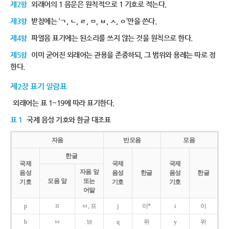
제2항
외래어의 1 음운은 원칙적으로 1 기호로 적는다.
제3항
받침에는 ‘ㄱ, ㄴ, ㄹ, ㅁ, ㅂ, ㅅ, ㅇ’만을 쓴다.
제4항
파열음 표기에는 된소리를 쓰지 않는 것을 원칙으로 한다.
제5항
이미 굳어진 외래어는 관용을 존중하되, 그 범위와 용례는 따로 정
한다.
제2장 표기 일람표
외래어는 표 1~19에 따라 표기한다.
표 1
국제 음성 기호와 한글 대조표
자음
반모음
모음
한글
국제
국제
국제
자음 앞
음성
음성
한글
음성
한글
모음 앞
또는
기호
기호
기호
어말
p
ㅍ
ㅂ, 프
j
이*
i
이
b
ㅂ
브
ɥ
위
y
위