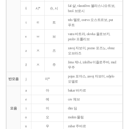
šal 샬, vlasništvo 블라스니슈트보,
š
시*
슈, 시
broš 브로시
telo 텔로, ostrvo 오스트르보, put
t
ㅌ
트
푸트
vatra 바트라, olovka 올로브카,
v
ㅂ
브
proliv 프롤리브
zavoj 자보이, pozno 포즈노, obraz
z
ㅈ
즈
오브라즈
žena 제나, izložba 이즐로주바, muž
ž
ㅈ
주
무주
pojas 포야스, zavoj 자보이, odjelo
반모음
j
이*
오델로
a
아
bakar 바카르
e
에
cev 체브
모음
i
이
dim 딤
o
오
molim 몰림
u
우
zubar 주바르