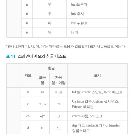
u
우
bunda 분더
ú
우
hús 후시
ü
위
füst 퓌슈트
ű
위
fű 퓌
* ny, s, j, ly의 ‘니, 시, 이, 이’는 뒤따르는 모음과 결합할 때 합쳐서 1 음절로 적는다.
표 11
스웨덴어 자모와 한글 대조표
한글
자모
보기
모음
자음
앞
앞ㆍ어말
b
ㅂ
ㅂ, 브
bal 발, snabbt 스납트, Jacob 야코브
Carlsson 칼손, Celsius 셀시우스,
c
ㅋ, ㅅ
ㄱ
Ericson 에릭손
ch
시*
크
charm 샤름, och 오크
dag 다그, dricka 드리카, Halmstad
d
ㄷ
드
할름스타드