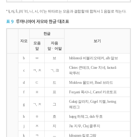
* lj, nj, š, j의 '리, 니, 시, 이'는 뒤따르는 모음과 결합할 때 합쳐서 1 음절로 적는다.
표 9
루마니아어 자모와 한글 대조표
한글
자모
보기
모음
자음
앞
앞ㆍ어말
b
ㅂ
브
bibliotecǎ 비블리오테커, alb 알브
Cîntec 큰테크, Cine 치네, facturǎ
c
ㅋ, ㅊ
ㄱ, 크
팍투러
d
ㄷ
드
Moldova 몰도바, Brad 브라드
f
ㅍ
프
Focşani 폭샤니, Cartof 카르토프
Galaţi 갈라치, Gigel 지젤, hering
g
ㄱ, ㅈ
그
헤린그
h
ㅎ
흐
haţeg 하체그, duh 두흐
j
ㅈ
지
Jiu 지우, Cluj 클루지
k
ㅋ
ㅡ
kilogram 킬로그람