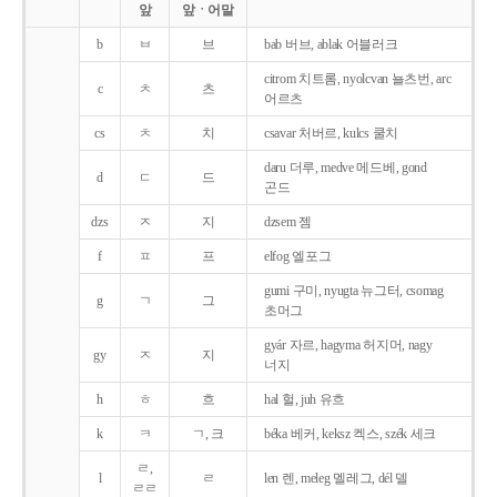
앞
앞ㆍ어말
b
ㅂ
브
bab 버브, ablak 어블러크
citrom 치트롬, nyolcvan 뇰츠번, arc
c
ㅊ
츠
어르츠
cs
ㅊ
치
csavar 처버르, kulcs 쿨치
daru 더루, medve 메드베, gond
d
ㄷ
드
곤드
dzs
ㅈ
지
dzsem 젬
f
ㅍ
프
elfog 엘포그
gumi 구미, nyugta 뉴그터, csomag
g
ㄱ
그
초머그
gyár 자르, hagyma 허지머, nagy
gy
ㅈ
지
너지
h
ㅎ
흐
hal 헐, juh 유흐
k
ㅋ
ㄱ, 크
béka 베커, keksz 켁스, szék 세크
ㄹ,
l
ㄹ
len 렌, meleg 멜레그, dél 델
ㄹㄹ