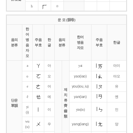
h
ㅎ
운 모 (韻母)
한
어
한어
음의
병
주음
한
음의
주음
병음
한글
분류
음
부호
글
분류
부호
자모
자
모
a
아
yai
야이
o
오
yao
(iao)
야오
e
어
you
(iou,
iu)
유
제
치
ê
에
yan
(ian)
옌
단운
류
單韻
齊
yi
이
yin(in)
인
齒
(i)
類
wu
우
yang
(iang)
양
(u)