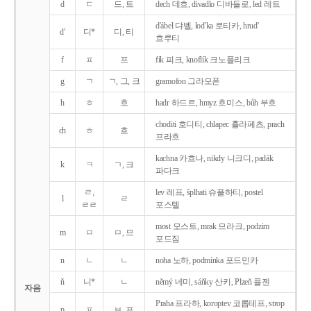
d
ㄷ
드, 트
dech 데흐, divadlo 디바들로, led 레트
d'ábel 댜벨, lod'ka 로티카, hrud'
d'
디*
디, 티
흐루티
f
ㅍ
프
fík 피크, knoflík 크노플리크
g
ㄱ
ㄱ, 그, 크
gramofon 그라모폰
h
ㅎ
흐
hadr 하드르, hmyz 흐미스, bůh 부흐
choditi 호디티, chlapec 흘라페츠, prach
ch
ㅎ
흐
프라흐
kachna 카흐나, nikdy 니크디, padák
k
ㅋ
ㄱ, 크
파다크
ㄹ,
lev 레프, šplhati 슈플하티, postel
l
ㄹ
ㄹㄹ
포스텔
most 모스트, mrak 므라크, podzim
m
ㅁ
ㅁ, 므
포드짐
n
ㄴ
ㄴ
noha 노하, podmínka 포드민카
ň
니*
ㄴ
němý 네미, sáňky 산키, Plzeň 플젠
자음
Praha 프라하, koroptev 코롭테프, strop
p
ㅍ
ㅂ, 프