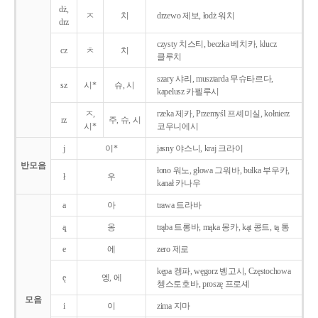
dż,
ㅈ
치
drzewo 제보, łodż 워치
drz
czysty 치스티, beczka 베치카, klucz
cz
ㅊ
치
클루치
szary 샤리, musztarda 무슈타르다,
sz
시*
슈, 시
kapelusz 카펠루시
ㅈ,
rzeka 제카, Przemyśl 프셰미실, kołnierz
rz
주, 슈, 시
시*
코우니에시
j
이*
jasny 야스니, kraj 크라이
반모음
łono 워노, głowa 그워바, bułka 부우카,
ł
우
kanał 카나우
a
아
trawa 트라바
ą̨
옹
trąba 트롱바, mąka 몽카, kąt 콩트, tą 통
e
에
zero 제로
kępa 켕파, węgorz 벵고시, Częstochowa
ę
엥, 에
쳉스토호바, proszę 프로셰
모음
i
이
zima 지마