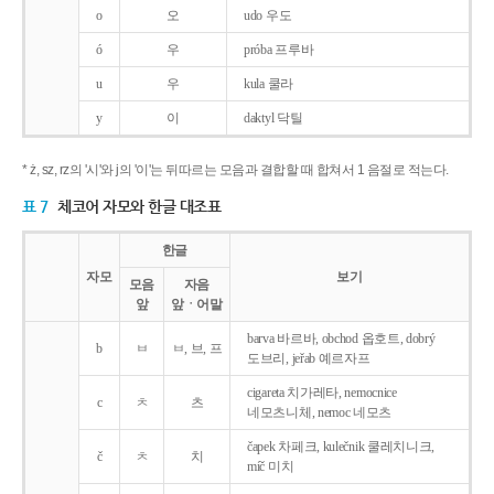
o
오
udo 우도
ó
우
próba 프루바
u
우
kula 쿨라
y
이
daktyl 닥틸
* ż, sz, rz의 '시'와 j의 '이'는 뒤따르는 모음과 결합할 때 합쳐서 1 음절로 적는다.
표 7
체코어 자모와 한글 대조표
한글
자모
보기
모음
자음
앞
앞ㆍ어말
barva 바르바, obchod 옵호트, dobrý
b
ㅂ
ㅂ, 브, 프
도브리, jeřab 예르자프
cigareta 치가레타, nemocnice
c
ㅊ
츠
네모츠니체, nemoc 네모츠
čapek 차페크, kulečnik 쿨레치니크,
č
ㅊ
치
míč 미치