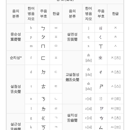
한어
한어
음의
주음
음의
주음
병음
한글
병음
한글
분류
부호
분류
부호
자모
자모
b
ㅂ
j
ㅈ
중순성
설면성
p
ㅍ
q
ㅊ
重脣聲
舌面聲
m
ㅁ
x
ㅅ
zh
순치성*
f
ㅍ
ㅈ [즈]
[zhi]
ch
d
ㄷ
ㅊ [츠]
교설첨성
[chi]
翹舌尖聲
sh
t
ㅌ
ㅅ [스]
설첨성
[shi]
舌尖聲
ㄖ
n
ㄴ
r [ri]
ㄹ [르]
l
ㄹ
z [zi]
ㅉ [쯔]
설치성
g
ㄱ
c [ci]
ㅊ [츠]
舌齒聲
설근성
k
ㅋ
s [si]
ㅆ [쓰]
舌根聲