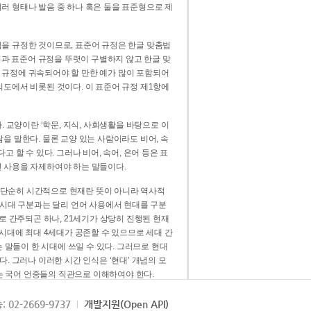
러 형태나 발음 중 하나 혹은 둘을 표준형으로 제
을 규정한 것이므로, 표준어 규정은 한글 맞춤법
법과 표준어 규정을 뚜렷이 구별하지 않고 한글 맞
 규정에 귀속되어야 할 만한 예가 많이 포함되어
의도에서 비롯된 것이다. 이 표준어 규정 제1항에
. 교양이란 ‘학문, 지식, 사회생활을 바탕으로 이
을 말한다. 물론 교양 있는 사람이라도 비어, 속
 할 수 있다. 그러나 비어, 속어, 은어 등은 표
 사용을 자제하여야 하는 말들이다.
’는 단순히 시간적으로 현재란 뜻이 아니라 역사적
 시대 구분과는 달리 언어 사용에서 현대를 구분
로 간주되곤 하나, 21세기가 상당히 진행된 현재
 시대에 최대 4세대가 공존할 수 있으므로 세대 간
는 말들이 한 시대에 쓰일 수 있다. 그러므로 현대
. 그러나 이러한 시간 인식은 ‘현대’ 개념의 모
’는 국어 언중들의 직관으로 이해하여야 한다.
용어적 성격을 가장 크게 드러내 주는 기준이다.
: 02-2669-9737
개발지원(Open API)