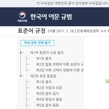
이 누리집은 대한민국 공식 전자정부 누리집입니다.
표준어 규정
[시행 2017. 3. 28.] 문화체육관광부 고시 제2
하위 항목 전체 열기
제1부 표준어 사정 원칙
제1장 총칙
제2장 발음 변화에 따른 표준어 규정
제3장 어휘 선택의 변화에 따른 표준어 규정
제2부 표준 발음법
제1장 총칙
북
제2장 자음과 모음
제3장 음의 길이
제4장 받침의 발음
제5장 음의 동화