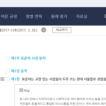
메인콘텐츠 바로가기
어문 규정
항별 연혁
용례 찾기
자료실
비교하기
017-13호(2017. 3. 28.)
제1부 표준어 사정 원칙
제1장 총칙
제1항
표준어는 교양 있는 사람들이 두루 쓰는 현대 서울말로 정함을
해설
한 나라 안에서 지역적으로나 사회적으로 여러 형태로 쓰이는 말을 단수
국민들의 효율적이고 통일된 의사소통을 위한 것이다. 국어 토박이 화자