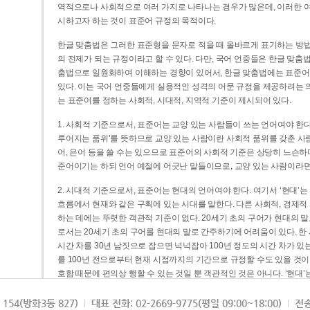
역적으로나 사회적으로 여러 가지로 나타나는 경우가 많은데, 이러한 여
시하고자 하는 것이 표준어 규정의 목적이다.
한글 맞춤법은 그러한 표준형을 문자로 적을 때 올바르게 표기하는 방법
의 전제가 되는 규정이라고 할 수 있다. 다만, 국어 언중들은 한글 맞춤
춤법으로 일원화하여 이해하는 경향이 있어서, 한글 맞춤법에는 표준어
있다. 이는 국어 언중들에게 실용적인 성격의 어문 규정을 제공하려는 
는 표준어를 정하는 사회적, 시대적, 지역적 기준이 제시되어 있다.
1. 사회적 기준으로서, 표준어는 교양 있는 사람들이 쓰는 언어여야 한다
루어지는 품위’를 뜻하므로 교양 있는 사람이란 사회적 품위를 갖춘 사람
어, 은어 등을 쓸 수는 있으므로 표준어의 사회적 기준은 상당히 느슨하다고
준어이기는 하되 언어 예절에 어긋난 말들이므로, 교양 있는 사람이라면
2. 시대적 기준으로서, 표준어는 현대의 언어여야 한다. 여기서 ‘현대
흐름에서 현재와 같은 구획에 있는 시대를 말한다. 다른 사회적, 경제적
하는 데에는 뚜렷한 객관적 기준이 없다. 20세기 초의 구어가 현대의 말
로서는 20세기 초의 구어를 현대의 말로 간주하기에 어려움이 있다. 한
시간 차를 30년 남짓으로 잡으면 넉넉잡아 100년 정도의 시간 차가 있
를 100년 전으로부터 현재 시점까지의 기간으로 규정할 수도 있을 것이다
호함 때문에 편의상 행할 수 있는 것일 뿐 객관적인 것은 아니다. ‘현대
3. 지역적 기준으로서, 표준어는 서울말이어야 한다. 이는 표준어의 공
154(방화3동 827)
대표 전화: 02-2669-9775(평일 09:00~18:00)
전송