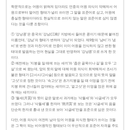
학문적으로는 어원이 밝혀져 있더라도 언중의 어원 의식이 약해져서 어
원으로부터 멀어진 형태가 널리 쓰이면 그 말을 표준어로 삼고, 어원에
충실한 형태이더라도 현실적으로 쓰이지 않는 말은 표준어로 삼지 않겠
다는 것을 다룬 조항이다.
① ‘강낭콩’은 중국의 ‘강남(江南)’ 지방에서 들여온 콩이기 때문에 붙여진
이름인데, ‘강남’의 형태가 변하여 ‘강낭’이 되었다. 제9항의 ‘남비’가 ‘냄
비’로 변한 것과 마찬가지로 언중이 이미 어원을 인식하지 않고 변한 형
태대로 발음하는 언어 현실을 그대로 반영하여 ‘강낭콩’으로 쓰게 한 것
이다.
② 예전에는 ‘지붕을 일 때에 쓰는 새끼’와 ‘좁은 골목이나 길’을 모두 ‘고
샅’으로 써 왔는데, 앞의 뜻의 말에 대해 어원 의식이 희박해져서 조사가
붙은 형태가 [고사시/고사슬] 등으로 발음되고 있으므로 앞의 뜻의 말을
‘고삿’으로 정한 것이다. ‘속고삿’은 초가지붕을 일 때 이엉을 얹기 전에
지붕 위에 건너질러 잡아매는 새끼이고, ‘겉고삿’은 이엉을 얹은 위에 걸
쳐 매는 새끼이다.
③ ‘월세(月貰)’와 뜻이 같은 말로서 과거에는 ‘삭월세’와 ‘사글세’가 모두
쓰였다. 그러나 ‘삭월세’를 한자어 ‘朔月貰’로 보는 것은 ‘사글세’의 음을
단순히 한자로 흉내 낸 것으로 보아 ‘사글세’만을 표준으로 삼은 것이다.
다만, 어원 의식이 여전히 남아 있어 어원을 의식한 형태가 쓰이는 것들
은 그 짝이 되는 비어원적인 형태보다 더 우선적으로 표준어 자격을 주도