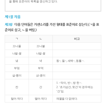
을 통해 표준어의 목록을 갱신하고 있다.
제1절 자음
제3항
다음 단어들은 거센소리를 가진 형태를 표준어로 삼는다.(ㄱ을 표
준어로 삼고, ㄴ을 버림.)
ㄱ
ㄴ
비고
끄나풀
끄나불
나팔-꽃
나발-꽃
녘
녁
동~, 들~, 새벽~, 동틀 ~.
부엌
부억
살-쾡이
삵-괭이
1. ~막이, 빈~, 방 한 ~.
칸
간
2. ‘초가삼간, 윗간’의 경우에는
‘간’임.
털어-먹다
떨어-먹다
재물을 다 없애다.