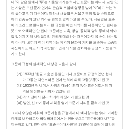
다.”와 같은 말에서 ‘두’는 서울말이기는 하지만 표준어는 아니다. 교양 있
는 사람은 오랜 문자 언어의 관습적 쓰임에 영향을 받아 ‘도’라고 쓰는 것
이 옳다고 믿기 때문이다. 따라서 서울말은 서울 지역의 말을 바탕으로
하되 언중들의 교양 의식을 반영한 말이라고 할 수 있다. 서울말을 표준
어의 조건으로 한다는 이러한 규정을 어떤 지역어를 사용하면 안 된다는
뜻으로 오해하면 안 된다. 표준어는 교육, 방송, 공식적 담화 등에서 써야
할 말이지 지역 사람들끼리 편하게 대화하는 경우에까지 꼭 써야 하는 말
이 아니다. 오히려 여러 지역어는 지역의 문화적 가치를 보존하는 소중한
자산이기도 하고 지역 사람들의 연대 의식을 강화하는 긍정적 기능을 하
기도 한다.
표준어 규정의 실제적인 대상은 다음과 같다.
(가) 1933년 ‘한글 마춤법 통일안’에서 표준어로 규정하였던 형태
가 그동안 자연스러운 언어 변화에 의해 고형(古形)이 된 것
(나) 1933년 당시 미처 사정의 대상이 되지 않아 표준어로서의 자
격을 인정받을 기회가 없었던 것
(다) 각 사전에서 달리 처리하여 정리가 필요한 것
(라) 방언, 신조어 등이 세력을 얻어 표준어 자리를 굳혀 가던 것
그러나 수많은 어휘의 표준어형을 규정에서 다 예시할 수는 없다. 이러한
한계를 보완하고자 국립국어원에서는 인터넷으로 “표준국어대사전”을
제공하고 있다. 인터넷판 “표준국어대사전”은 1999년에 초판이 발간된