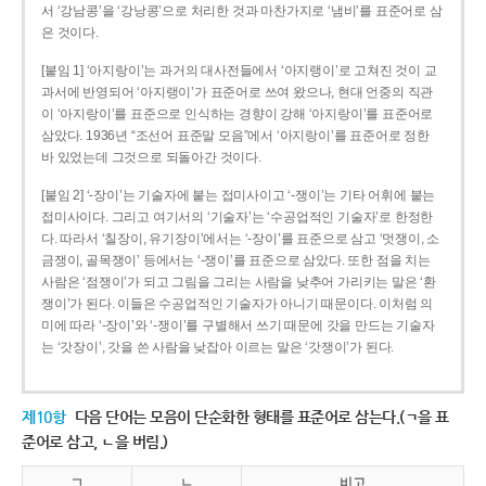
서 ‘강남콩’을 ‘강낭콩’으로 처리한 것과 마찬가지로 ‘냄비’를 표준어로 삼
은 것이다.
[붙임 1] ‘아지랑이’는 과거의 대사전들에서 ‘아지랭이’로 고쳐진 것이 교
과서에 반영되어 ‘아지랭이’가 표준어로 쓰여 왔으나, 현대 언중의 직관
이 ‘아지랑이’를 표준으로 인식하는 경향이 강해 ‘아지랑이’를 표준어로
삼았다. 1936년 “조선어 표준말 모음”에서 ‘아지랑이’를 표준어로 정한
바 있었는데 그것으로 되돌아간 것이다.
[붙임 2] ‘-장이’는 기술자에 붙는 접미사이고 ‘-쟁이’는 기타 어휘에 붙는
접미사이다. 그리고 여기서의 ‘기술자’는 ‘수공업적인 기술자’로 한정한
다. 따라서 ‘칠장이, 유기장이’에서는 ‘-장이’를 표준으로 삼고 ‘멋쟁이, 소
금쟁이, 골목쟁이’ 등에서는 ‘-쟁이’를 표준으로 삼았다. 또한 점을 치는
사람은 ‘점쟁이’가 되고 그림을 그리는 사람을 낮추어 가리키는 말은 ‘환
쟁이’가 된다. 이들은 수공업적인 기술자가 아니기 때문이다. 이처럼 의
미에 따라 ‘-장이’와 ‘-쟁이’를 구별해서 쓰기 때문에 갓을 만드는 기술자
는 ‘갓장이’, 갓을 쓴 사람을 낮잡아 이르는 말은 ‘갓쟁이’가 된다.
제10항
다음 단어는 모음이 단순화한 형태를 표준어로 삼는다.(ㄱ을 표
준어로 삼고, ㄴ을 버림.)
ㄱ
ㄴ
비고