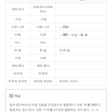
괴퍅-하다/괴팩-
괴팍-하다
하다
-구먼
-구면
미루-나무
미류-나무
←美柳~.
미륵
미력
←彌勒. ~보살, ~불, 돌~.
여느
여늬
온-달
왼-달
만 한 달.
으레
으례
케케-묵다
켸켸-묵다
허우대
허위대
허우적-허우적
허위적-허위적
허우적-거리다.
해설
일부 방언에서는 이중 모음을 단모음으로 발음한다. 가령 ‘벼’를 [베]라고
발음하는 일이 있다. 또한 ‘사과’를 [사가]로 발음하는 것과 같이 ‘ㅚ, ㅟ,