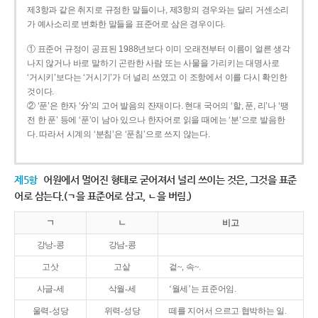
제3항과 같은 취지로 규정한 말들이나, 제3항의 경우와는 달리 거센소리
가 예사소리로 변화한 말들을 표준어로 삼은 경우이다.
① 표준어 규정이 공표된 1988년보다 이미 오래전부터 이름이 얼른 생각
나지 않거나 바로 말하기 곤란한 사람 또는 사물을 가리키는 대명사로
‘거시키’보다는 ‘거시기’가 더 널리 쓰였고 이 조항에서 이를 다시 확인한
것이다.
② ‘푼’은 한자 ‘分’의 고어 발음의 잔재이다. 현대 국어의 ‘할, 푼, 리’나 ‘땡
전 한 푼’ 등에 ‘푼’이 남아 있으나 한자어로 읽을 때에는 ‘분’으로 발음한
다. 따라서 시계의 ‘분침’은 ‘푼침’으로 쓰지 않는다.
제5항
어원에서 멀어진 형태로 굳어져서 널리 쓰이는 것은, 그것을 표준
어로 삼는다.(ㄱ을 표준어로 삼고, ㄴ을 버림.)
ㄱ
ㄴ
비고
강낭-콩
강남-콩
고삿
고샅
겉~, 속~.
사글-세
삭월-세
‘월세’는 표준어임.
울력-성당
위력-성당
떼를 지어서 으르고 협박하는 일.