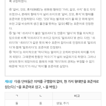
록 규정하였다.
④ ‘갈비, 갓모, 휴지(休紙)’는 변화된 형태인 ‘가리, 갈모, 수지’ 등도 각각
쓰였으나, 본래의 형태가 더 널리 쓰이므로 ‘갈비, 갓모, 휴지’의 형태를
표준어로 인정하였다. 다만, ‘갓모’와는 별개로 비가 올 때 갓 위에 덮어
쓰던 고깔 비슷하게 생긴 물건을 뜻하는 ‘갈모(-帽)’는 표준어로 인정한
다.
⑤ ‘밀-’에 ‘-뜨리다’가 붙은 ‘밀뜨리다’도 언중이 ‘밀다’의 뜻을 의식하고
있으므로 비록 ‘미뜨리다’가 쓰이고 있어도 ‘밀뜨리다’로 쓴다. 다만, ‘-뜨
리다’와 ‘-트리다’가 같은 뜻의 복수 표준어 접미사로 인정되므로 ‘밀뜨리
다’와 함께 ‘밀트리다’도 표준어로 인정된다.
⑥ ‘적이’는 의미적으로 ‘적다’와는 멀어지고 오히려 반대의 의미를 가지
게 되었다. 그 때문에 한동안 ‘저으기’가 널리 보급되기도 하였다. 그러나
반대의 뜻이 되었더라도 원래의 어원 ‘적다’와의 관계는 부정할 수 없기
때문에 ‘저으기’가 아닌 ‘적이’를 표준어로 삼았다.
제6항
다음 단어들은 의미를 구별함이 없이, 한 가지 형태만을 표준어로
삼는다.(ㄱ을 표준어로 삼고, ㄴ을 버림.)
ㄱ
ㄴ
비고
돌
돐
생일, 주기.