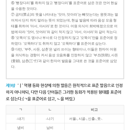
⑥ ‘뻗장다리’를 취하지 않고 ‘뻗정다리’를 표준어로 삼은 것은 언어 현실
을 수용한 것이다.
⑦ 금지(禁止)의 뜻을 나타내는 ‘앗아, 앗아라’는 빼앗는다는 원뜻과는 멀
어져서 단지 하지 말라는 뜻이 되었는데, 현실 발음에 따라 음성 모음 형
태를 취하여 ‘아서, 아서라’로 한 것이다. 어원 의식이 희박해졌으므로 어
법에 따라 ‘앗어, 앗어라’와 같이 적지 않고 ‘아서, 아서라’와 같이 적는다.
⑧ ‘오똑이’도 명사나 부사로 다 인정하지 않고 ‘오뚝이’만을 표준어로 정
하였다. ‘오똑하다’도 취하지 않고 ‘오뚝하다’를 표준어로 삼는다.
⑨ 다만, ‘부주, 사둔, 삼춘’은 널리 쓰이는 형태이나, 이들은 한자어 어원
을 의식하는 경향이 커서 음성 모음화를 인정하지 않고 ‘부조(扶助), 사돈
(査頓), 삼촌(三寸)’과 같이 한자어 발음을 그대로 쓴 것을 표준어로 삼았
다.
제9항
‘ㅣ’ 역행 동화 현상에 의한 발음은 원칙적으로 표준 발음으로 인정
하지 아니하되, 다만 다음 단어들은 그러한 동화가 적용된 형태를 표준어
로 삼는다.(ㄱ을 표준어로 삼고, ㄴ을 버림.)
ㄱ
ㄴ
비고
-내기
-나기
서울-, 시골-, 신출-, 풋-.
냄비
남비