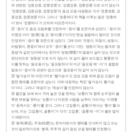
와 관련된 ‘강중강중, 깡쭝깡쭝’도 ‘강종강종, 깡쫑깡쫑’으로 쓰지 않는다.
‘깡충깡충, 강중강중, 깡쭝깡쭝’의 음성 모음 대응형은 각각 ‘껑충껑충, 겅
중겅중, 껑쭝껑쭝’이다. 그러나 ‘ 껑충하다’와 짝을 이루는 말은 ‘깡총하
다’로서 ‘깡충하다’가 오히려 비표준어이다.
② ‘-동이’도 음성 모음화를 인정하여 ‘-둥이’를 표준어로 삼았다. ‘-둥이’의
어원은 아이 ‘동(童)’을 쓴 ‘동이(童-)’이지만 현실 발음에서 멀어진 것으로
인정되어 ‘-둥이’를 표준으로 삼았다. 그에 따라 ‘귀둥이, 막둥이, 쌍둥이,
바람둥이, 흰둥이’에서 모두 ‘-둥이’를 쓴다. 다만, ‘쌍둥이’와는 별개로 ‘쌍
동밤’과 같은 단어에서는 한자어 ‘쌍동(雙童)’의 발음이 살아 있는 것으로
판단되므로 ‘쌍둥밤’으로 쓰지 않는다. 또 살이 올라 보드랍고 통통한 아
이를 뜻하는 ‘옴포동이’는 ‘옴포동하다’의 어근 ‘옴포동’에 ‘-이’가 결합된
말로서 ‘-둥이’와 관련이 없으므로 ‘옴포둥이’와 같이 쓰지 않는다.
③ ‘발가숭이’와 마찬가지로 ‘빨가숭이’도 양성 모음 뒤에 음성 모음이 결
합한 형태를 표준어로 삼는다. 이에 대응하는 짝은 ‘벌거숭이, 뻘거숭
이’이다. 그러나 ‘애송이’는 ‘애숭이’를 인정하지 않는다.
④ 물건을 보에 싸서 꾸려 놓은 것을 뜻하는 ‘보퉁이’와 함께 눈두덩의 불
룩한 부분을 뜻하는 ‘눈퉁이’나 미련한 사람을 낮추어 가리키는 ‘미련퉁
이’ 등에서도 ‘-퉁이’를 쓴다. 그러나 ‘고집통이, 골통이’에서는 ‘통이’를 쓰
는데, 이는 ‘고집통이, 골통이’가 각각 ‘고집통’, ‘골통’에 ‘-이’가 붙은 말이
기 때문이다.
⑤ ‘봉족(奉足), 주초(柱礎)’는 한자어로서의 형태를 인식하지 않고 쓰는
것이 일반적이므로 ‘봉죽, 주추’와 같이 음성 모음 형태를 인정했다.