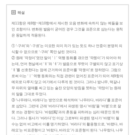
해설
제11항은 제8항~제10항에서 제시한 모음 변화에 속하지 않는 예들을 보
인 조항이다. 변화된 발음이 굳어진 경우 그것을 표준으로 삼는다는 원칙
은 동일하게 적용된다.
① ‘-구려’와 ‘-구료’는 미묘한 의미 차가 있는 듯도 하나 언중이 분명히 의
식할 수 없으므로 ‘-구려’ 쪽만 살린 것이다.
② 원래 ‘깍정이’였던 말이 ‘ㅣ’ 역행 동화를 겪으면 ‘깍젱이’가 되어야 하
는데, 언어 현실에서 ‘ㅐ’와 ‘ㅔ’가 발음으로 뚜렷이 구별되지 않고 표기상
‘ㅐ’를 선호한다는 점에 근거하여 표준어를 ‘깍쟁이’로 정하였다. 그럼으
로써 이는 ‘ㅣ’ 역행 동화와는 직접 관련이 없어진 표준어가 되어 제9항의
예외로 다루지 않고 여기에서 다루게 된 것이다. 그러나 밤나무, 떡갈나
무 따위의 열매를 싸고 있는 술잔 모양의 받침을 뜻하는 ‘깍정이’는 원래
의 말을 그대로 두었다.
③ ‘나무래다, 바래다’는 방언으로 해석하여 ‘나무라다, 바라다’를 표준어
로 삼았다. 그런데 근래 ‘바라다’에서 파생된 명사 ‘바람’을 ‘바램’으로 잘
못 쓰는 경향이 있다. ‘바람[風]’과의 혼동을 피하려는 심리 때문인 듯하
다. 그러나 동사가 ‘바라다’인 이상 그로부터 파생된 명사가 ‘바램’이 될
수는 없어 비고에서 이를 명기하였다. ‘바라다’의 활용형으로, ‘바랬다, 바
래요’는 비표준형이고 ‘바랐다, 바라요’가 표준형이 된다. ‘나무랐다, 나무