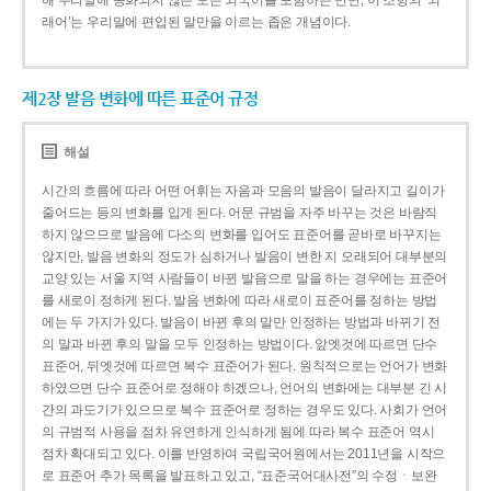
해 우리말에 동화되지 않은 모든 외국어를 포함하는 반면, 이 조항의 ‘외
래어’는 우리말에 편입된 말만을 이르는 좁은 개념이다.
제2장 발음 변화에 따른 표준어 규정
해설
시간의 흐름에 따라 어떤 어휘는 자음과 모음의 발음이 달라지고 길이가
줄어드는 등의 변화를 입게 된다. 어문 규범을 자주 바꾸는 것은 바람직
하지 않으므로 발음에 다소의 변화를 입어도 표준어를 곧바로 바꾸지는
않지만, 발음 변화의 정도가 심하거나 발음이 변한 지 오래되어 대부분의
교양 있는 서울 지역 사람들이 바뀐 발음으로 말을 하는 경우에는 표준어
를 새로이 정하게 된다. 발음 변화에 따라 새로이 표준어를 정하는 방법
에는 두 가지가 있다. 발음이 바뀐 후의 말만 인정하는 방법과 바뀌기 전
의 말과 바뀐 후의 말을 모두 인정하는 방법이다. 앞엣것에 따르면 단수
표준어, 뒤엣것에 따르면 복수 표준어가 된다. 원칙적으로는 언어가 변화
하였으면 단수 표준어로 정해야 하겠으나, 언어의 변화에는 대부분 긴 시
간의 과도기가 있으므로 복수 표준어로 정하는 경우도 있다. 사회가 언어
의 규범적 사용을 점차 유연하게 인식하게 됨에 따라 복수 표준어 역시
점차 확대되고 있다. 이를 반영하여 국립국어원에서는 2011년을 시작으
로 표준어 추가 목록을 발표하고 있고, “표준국어대사전”의 수정ㆍ보완