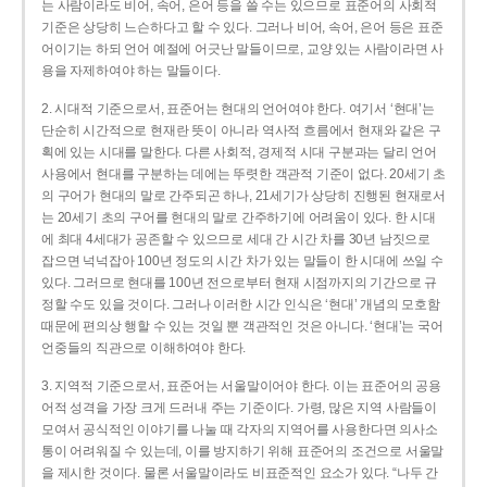
는 사람이라도 비어, 속어, 은어 등을 쓸 수는 있으므로 표준어의 사회적
기준은 상당히 느슨하다고 할 수 있다. 그러나 비어, 속어, 은어 등은 표준
어이기는 하되 언어 예절에 어긋난 말들이므로, 교양 있는 사람이라면 사
용을 자제하여야 하는 말들이다.
2. 시대적 기준으로서, 표준어는 현대의 언어여야 한다. 여기서 ‘현대’는
단순히 시간적으로 현재란 뜻이 아니라 역사적 흐름에서 현재와 같은 구
획에 있는 시대를 말한다. 다른 사회적, 경제적 시대 구분과는 달리 언어
사용에서 현대를 구분하는 데에는 뚜렷한 객관적 기준이 없다. 20세기 초
의 구어가 현대의 말로 간주되곤 하나, 21세기가 상당히 진행된 현재로서
는 20세기 초의 구어를 현대의 말로 간주하기에 어려움이 있다. 한 시대
에 최대 4세대가 공존할 수 있으므로 세대 간 시간 차를 30년 남짓으로
잡으면 넉넉잡아 100년 정도의 시간 차가 있는 말들이 한 시대에 쓰일 수
있다. 그러므로 현대를 100년 전으로부터 현재 시점까지의 기간으로 규
정할 수도 있을 것이다. 그러나 이러한 시간 인식은 ‘현대’ 개념의 모호함
때문에 편의상 행할 수 있는 것일 뿐 객관적인 것은 아니다. ‘현대’는 국어
언중들의 직관으로 이해하여야 한다.
3. 지역적 기준으로서, 표준어는 서울말이어야 한다. 이는 표준어의 공용
어적 성격을 가장 크게 드러내 주는 기준이다. 가령, 많은 지역 사람들이
모여서 공식적인 이야기를 나눌 때 각자의 지역어를 사용한다면 의사소
통이 어려워질 수 있는데, 이를 방지하기 위해 표준어의 조건으로 서울말
을 제시한 것이다. 물론 서울말이라도 비표준적인 요소가 있다. “나두 간