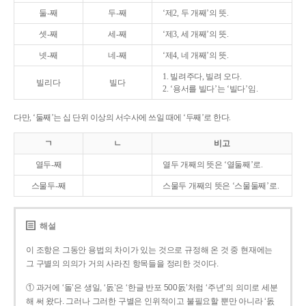
둘-째
두-째
‘제2, 두 개째’의 뜻.
셋-째
세-째
‘제3, 세 개째’의 뜻.
넷-째
네-째
‘제4, 네 개째’의 뜻.
1. 빌려주다, 빌려 오다.
빌리다
빌다
2. ‘용서를 빌다’는 ‘빌다’임.
다만, ‘둘째’는 십 단위 이상의 서수사에 쓰일 때에 ‘두째’로 한다.
ㄱ
ㄴ
비고
열두-째
열두 개째의 뜻은 ‘열둘째’로.
스물두-째
스물두 개째의 뜻은 ‘스물둘째’로.
해설
이 조항은 그동안 용법의 차이가 있는 것으로 규정해 온 것 중 현재에는
그 구별의 의의가 거의 사라진 항목들을 정리한 것이다.
① 과거에 ‘돌’은 생일, ‘돐’은 ‘한글 반포 500돐’처럼 ‘주년’의 의미로 세분
해 써 왔다. 그러나 그러한 구별은 인위적이고 불필요할 뿐만 아니라 ‘돐