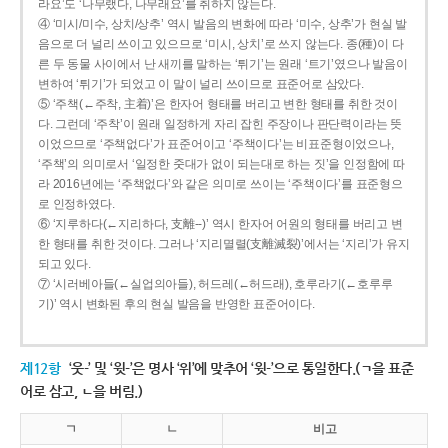
라요’도 ‘나무랬다, 나무래요’를 취하지 않는다.
④ ‘미시/미수, 상치/상추’ 역시 발음의 변화에 따라 ‘미수, 상추’가 현실 발
음으로 더 널리 쓰이고 있으므로 ‘미시, 상치’로 쓰지 않는다. 종(種)이 다
른 두 동물 사이에서 난 새끼를 말하는 ‘튀기’는 원래 ‘트기’였으나 발음이
변하여 ‘튀기’가 되었고 이 말이 널리 쓰이므로 표준어로 삼았다.
⑤ ‘주책(←주착, 主着)’은 한자어 형태를 버리고 변한 형태를 취한 것이
다. 그런데 ‘주착’이 원래 일정하게 자리 잡힌 주장이나 판단력이라는 뜻
이었으므로 ‘주책없다’가 표준어이고 ‘주책이다’는 비표준형이었으나,
‘주책’의 의미로서 ‘일정한 줏대가 없이 되는대로 하는 짓’을 인정함에 따
라 2016년에는 ‘주책없다’와 같은 의미로 쓰이는 ‘주책이다’를 표준형으
로 인정하였다.
⑥ ‘지루하다(←지리하다, 支離--)’ 역시 한자어 어원의 형태를 버리고 변
한 형태를 취한 것이다. 그러나 ‘지리멸렬(支離滅裂)’에서는 ‘지리’가 유지
되고 있다.
⑦ ‘시러베아들(←실업의아들), 허드레(←허드래), 호루라기(←호루루
기)’ 역시 변화된 후의 현실 발음을 반영한 표준어이다.
제12항
‘웃-’ 및 ‘윗-’은 명사 ‘위’에 맞추어 ‘윗-’으로 통일한다.(ㄱ을 표준
어로 삼고, ㄴ을 버림.)
ㄱ
ㄴ
비고