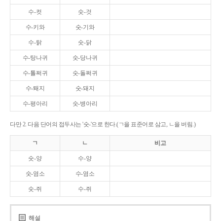
수-컷
숫-것
수-키와
숫-기와
수-탉
숫-닭
수-탕나귀
숫-당나귀
수-톨쩌귀
숫-돌쩌귀
수-퇘지
숫-돼지
수-평아리
숫-병아리
다만 2. 다음 단어의 접두사는 '숫-'으로 한다.(ㄱ을 표준어로 삼고, ㄴ을 버림.)
ㄱ
ㄴ
비고
숫-양
수-양
숫-염소
수-염소
숫-쥐
수-쥐
해설