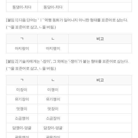
동댕이-치다
동당이-치다
[붙임 1] 다음 단어는 ‘ㅣ’ 역행 동화가 일어나지 아니한 형태를 표준어로 삼는다.
(ㄱ을 표준어로 삼고, ㄴ을 버림.)
ㄱ
ㄴ
비고
아지랑이
아지랭이
[붙임 2] 기술자에게는 ‘-장이’, 그 외에는 ‘-쟁이’가 붙는 형태를 표준어로 삼는다.
(ㄱ을 표준어로 삼고, ㄴ을 버림.)
ㄱ
ㄴ
비고
미장이
미쟁이
유기장이
유기쟁이
멋쟁이
멋장이
소금쟁이
소금장이
담쟁이-덩굴
담장이-덩굴
골목쟁이
골목장이