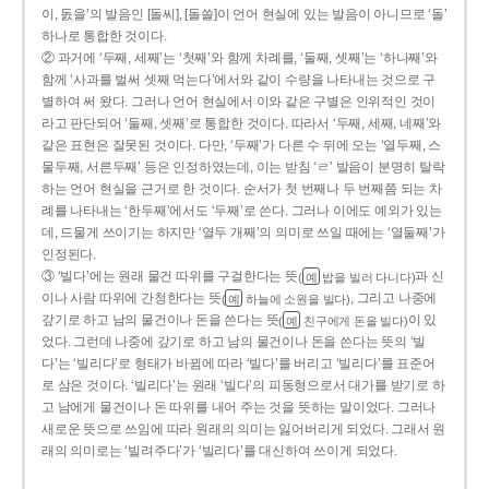
이, 돐을’의 발음인 [돌씨], [돌쓸]이 언어 현실에 있는 발음이 아니므로 ‘돌’
하나로 통합한 것이다.
② 과거에 ‘두째, 세째’는 ‘첫째’와 함께 차례를, ‘둘째, 셋째’는 ‘하나째’와
함께 ‘사과를 벌써 셋째 먹는다’에서와 같이 수량을 나타내는 것으로 구
별하여 써 왔다. 그러나 언어 현실에서 이와 같은 구별은 인위적인 것이
라고 판단되어 ‘둘째, 셋째’로 통합한 것이다. 따라서 ‘두째, 세째, 네째’와
같은 표현은 잘못된 것이다. 다만, ‘두째’가 다른 수 뒤에 오는 ‘열두째, 스
물두째, 서른두째’ 등은 인정하였는데, 이는 받침 ‘ㄹ’ 발음이 분명히 탈락
하는 언어 현실을 근거로 한 것이다. 순서가 첫 번째나 두 번째쯤 되는 차
례를 나타내는 ‘한두째’에서도 ‘두째’로 쓴다. 그러나 이에도 예외가 있는
데, 드물게 쓰이기는 하지만 ‘열두 개째’의 의미로 쓰일 때에는 ‘열둘째’가
인정된다.
③ ‘빌다’에는 원래 물건 따위를 구걸한다는 뜻
과 신
(
밥을 빌러 다니다)
예
이나 사람 따위에 간청한다는 뜻
, 그리고 나중에
(
하늘에 소원을 빌다)
예
갚기로 하고 남의 물건이나 돈을 쓴다는 뜻
이 있
(
친구에게 돈을 빌다)
예
었다. 그런데 나중에 갚기로 하고 남의 물건이나 돈을 쓴다는 뜻의 ‘빌
다’는 ‘빌리다’로 형태가 바뀜에 따라 ‘빌다’를 버리고 ‘빌리다’를 표준어
로 삼은 것이다. ‘빌리다’는 원래 ‘빌다’의 피동형으로서 대가를 받기로 하
고 남에게 물건이나 돈 따위를 내어 주는 것을 뜻하는 말이었다. 그러나
새로운 뜻으로 쓰임에 따라 원래의 의미는 잃어버리게 되었다. 그래서 원
래의 의미로는 ‘빌려주다’가 ‘빌리다’를 대신하여 쓰이게 되었다.