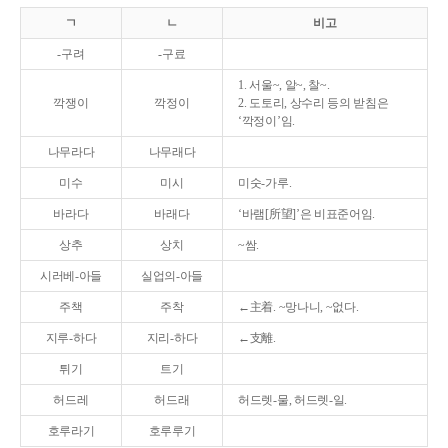
ㄱ
ㄴ
비고
-구려
-구료
1. 서울~, 알~, 찰~.
깍쟁이
깍정이
2. 도토리, 상수리 등의 받침은
‘깍정이’임.
나무라다
나무래다
미수
미시
미숫-가루.
바라다
바래다
‘바램[所望]’은 비표준어임.
상추
상치
~쌈.
시러베-아들
실업의-아들
주책
주착
←主着. ~망나니, ~없다.
지루-하다
지리-하다
←支離.
튀기
트기
허드레
허드래
허드렛-물, 허드렛-일.
호루라기
호루루기