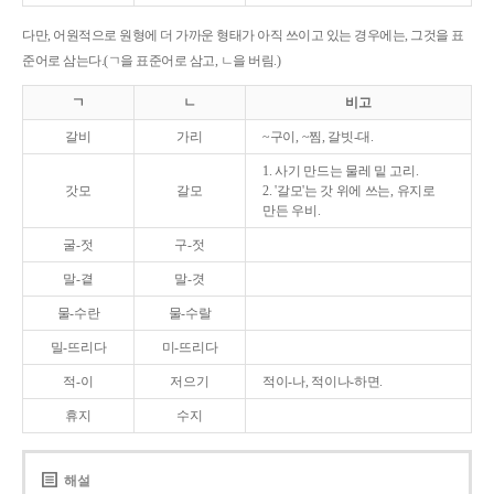
다만, 어원적으로 원형에 더 가까운 형태가 아직 쓰이고 있는 경우에는, 그것을 표
준어로 삼는다.(ㄱ을 표준어로 삼고, ㄴ을 버림.)
ㄱ
ㄴ
비고
갈비
가리
~구이, ~찜, 갈빗-대.
1. 사기 만드는 물레 밑 고리.
갓모
갈모
2. '갈모'는 갓 위에 쓰는, 유지로
만든 우비.
굴-젓
구-젓
말-곁
말-겻
물-수란
물-수랄
밀-뜨리다
미-뜨리다
적-이
저으기
적이-나, 적이나-하면.
휴지
수지
해설