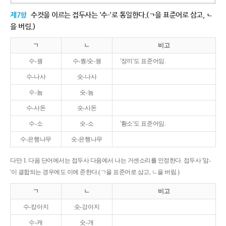
제7항
수컷을 이르는 접두사는 '수-'로 통일한다.(ㄱ을 표준어로 삼고, ㄴ
을 버림.)
ㄱ
ㄴ
비고
수-꿩
수-퀑/숫-꿩
'장끼'도 표준어임.
수-나사
숫-나사
수-놈
숫-놈
수-사돈
숫-사돈
수-소
숫-소
'황소'도 표준어임.
수-은행나무
숫-은행나무
다만 1. 다음 단어에서는 접두사 다음에서 나는 거센소리를 인정한다. 접두사 '암-
'이 결합되는 경우에도 이에 준한다.(ㄱ을 표준어로 삼고, ㄴ을 버림.)
ㄱ
ㄴ
비고
수-캉아지
숫-강아지
수-캐
숫-개