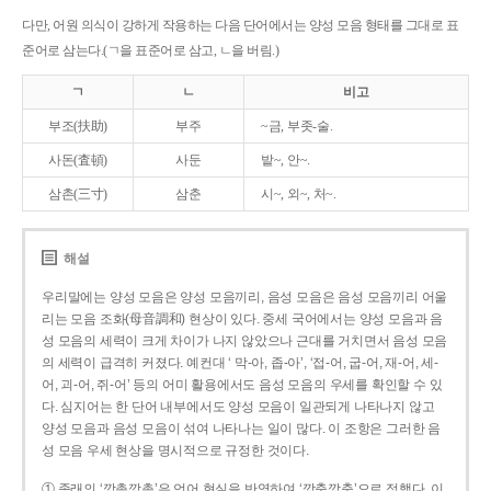
다만, 어원 의식이 강하게 작용하는 다음 단어에서는 양성 모음 형태를 그대로 표
준어로 삼는다.(ㄱ을 표준어로 삼고, ㄴ을 버림.)
ㄱ
ㄴ
비고
부조(扶助)
부주
~금, 부좃-술.
사돈(査頓)
사둔
밭~, 안~.
삼촌(三寸)
삼춘
시~, 외~, 처~.
해설
우리말에는 양성 모음은 양성 모음끼리, 음성 모음은 음성 모음끼리 어울
리는 모음 조화(母音調和) 현상이 있다. 중세 국어에서는 양성 모음과 음
성 모음의 세력이 크게 차이가 나지 않았으나 근대를 거치면서 음성 모음
의 세력이 급격히 커졌다. 예컨대 ‘ 막-아, 좁-아’, ‘접-어, 굽-어, 재-어, 세-
어, 괴-어, 쥐-어’ 등의 어미 활용에서도 음성 모음의 우세를 확인할 수 있
다. 심지어는 한 단어 내부에서도 양성 모음이 일관되게 나타나지 않고
양성 모음과 음성 모음이 섞여 나타나는 일이 많다. 이 조항은 그러한 음
성 모음 우세 현상을 명시적으로 규정한 것이다.
① 종래의 ‘깡총깡총’은 언어 현실을 반영하여 ‘깡충깡충’으로 정했다. 이