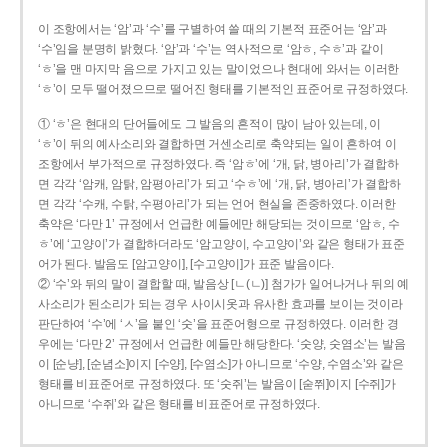
이 조항에서는 ‘암’과 ‘수’를 구별하여 쓸 때의 기본적 표준어는 ‘암’과
‘수’임을 분명히 밝혔다. ‘암’과 ‘수’는 역사적으로 ‘암ㅎ, 수ㅎ’과 같이
‘ㅎ’을 맨 마지막 음으로 가지고 있는 말이었으나 현대에 와서는 이러한
‘ㅎ’이 모두 떨어졌으므로 떨어진 형태를 기본적인 표준어로 규정하였다.
① ‘ㅎ’은 현대의 단어들에도 그 발음의 흔적이 많이 남아 있는데, 이
‘ㅎ’이 뒤의 예사소리와 결합하면 거센소리로 축약되는 일이 흔하여 이
조항에서 부가적으로 규정하였다. 즉 ‘암ㅎ’에 ‘개, 닭, 병아리’가 결합하
면 각각 ‘암캐, 암탉, 암평아리’가 되고 ‘수ㅎ’에 ‘개, 닭, 병아리’가 결합하
면 각각 ‘수캐, 수탉, 수평아리’가 되는 언어 현실을 존중하였다. 이러한
축약은 ‘다만 1’ 규정에서 언급한 예들에만 해당되는 것이므로 ‘암ㅎ, 수
ㅎ’에 ‘고양이’가 결합하더라도 ‘암고양이, 수고양이’와 같은 형태가 표준
어가 된다. 발음도 [암고양이], [수고양이]가 표준 발음이다.
② ‘수’와 뒤의 말이 결합할 때, 발음상 [ㄴ(ㄴ)] 첨가가 일어나거나 뒤의 예
사소리가 된소리가 되는 경우 사이시옷과 유사한 효과를 보이는 것이라
판단하여 ‘수’에 ‘ㅅ’을 붙인 ‘숫’을 표준어형으로 규정하였다. 이러한 경
우에는 ‘다만 2’ 규정에서 언급한 예들만 해당한다. ‘숫양, 숫염소’는 발음
이 [순냥], [순념소]이지 [수양], [수염소]가 아니므로 ‘수양, 수염소’와 같은
형태를 비표준어로 규정하였다. 또 ‘숫쥐’는 발음이 [숟쮜]이지 [수쥐]가
아니므로 ‘수쥐’와 같은 형태를 비표준어로 규정하였다.