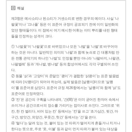
해설
제3항은 예사소리나 된소리가 거센소리로 변한 경우의 예이다. 사실 ‘나
팔꽃’이나 ‘끄나풀’ 등은 이 표준어 규정이 공표되기 전에 이미 일반화되
었던 형태들이다. 이 점에서 여기 예시한 어휘는 이미 뿌리를 내린 형태
들을 인정하는 성격이 크다.
① ‘나발꽃’이 ‘나팔꽃’으로 바뀌었으나 모든 ‘나발’을 ‘나팔’로 바꾸어야
하는 것은 아니다. 일반적인 의미의 ‘나팔’과 함께 놋쇠로 긴 대롱처럼 만
든 전통 관악기의 하나인 ‘나발’도 인정될 뿐만 아니라 ‘나팔바지, 나팔관,
나팔벌레’ 등과 ‘개나발, 병나발’ 등의 합성어에서도 각각 구별되어 쓰인
다.
② 동물 ‘삵’과 ‘고양이’의 준말인 ‘괭이’가 결합한 ‘삵괭이’는 표준 발음법
에 따라 [삭꽹이]가 되어야 하는데, 실제 발음은 [살쾡이]이므로 ‘살쾡
이’를 표준어로 삼았다. 표준어 규정 제26항에서는 ‘살쾡이’와 함께 ‘삵’도
표준어로 인정하였다.
③ ‘칸’은 공간의 구획을 나타내며, ‘간(間)’은 이미 굳어진 한자어 속에서
쓰이거나 공간으로서의 장소를 가리키는 접미사로 쓰인다. 그러므로 ‘위
칸, 한 칸 벌리다, 비어 있는 칸’ 등에서는 ‘칸’을 쓰고 ‘초가삼간, 뒷간, 마
구간, 방앗간, 외양간, 푸줏간, 헛간’ 등에서는 ‘간’을 쓴다.
④ ‘털다’는 달려 있는 것, 붙어 있는 것 따위가 떨어지게 흔들거나 치거나
한다는 뜻으로, 주로 ‘옷, 이불’ 등과 같이 먼지 따위가 붙어 있는 대상을