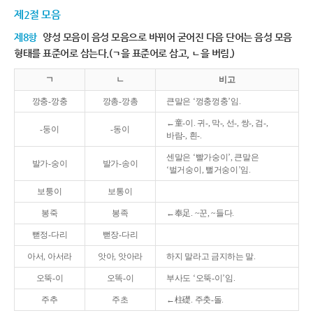
제2절 모음
제8항
양성 모음이 음성 모음으로 바뀌어 굳어진 다음 단어는 음성 모음
형태를 표준어로 삼는다.(ㄱ을 표준어로 삼고, ㄴ을 버림.)
ㄱ
ㄴ
비고
깡충-깡충
깡총-깡총
큰말은 ‘껑충껑충’임.
←童-이. 귀-, 막-, 선-, 쌍-, 검-,
-둥이
-동이
바람-, 흰-.
센말은 ‘빨가숭이’, 큰말은
발가-숭이
발가-송이
‘벌거숭이, 뻘거숭이’임.
보퉁이
보통이
봉죽
봉족
←奉足. ~꾼, ~들다.
뻗정-다리
뻗장-다리
아서, 아서라
앗아, 앗아라
하지 말라고 금지하는 말.
오뚝-이
오똑-이
부사도 ‘오뚝-이’임.
주추
주초
←柱礎. 주춧-돌.