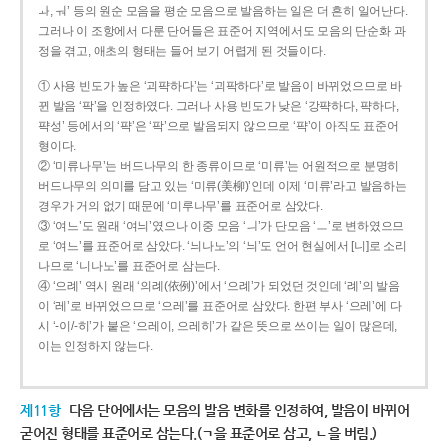
ㅘ, ㅝ’ 등의 원순 모음을 평순 모음으로 발음하는 일은 더 흔히 일어난다.
그러나 이 조항에서 다룬 단어들은 표준어 지역에서도 모음의 단순화 과
정을 겪고, 애초의 형태는 들어 보기 어렵게 된 것들이다.
① 사용 빈도가 높은 ‘괴퍅하다’는 ‘괴팍하다’로 발음이 바뀌었으므로 바
뀐 발음 ‘팍’을 인정하였다. 그러나 사용 빈도가 낮은 ‘강퍅하다, 퍅하다,
퍅성’ 등에서의 ‘퍅’은 ‘팍’으로 발음되지 않으므로 ‘퍅’이 아직도 표준어
형이다.
② ‘미류나무’는 버드나무의 한 종류이므로 ‘미류’는 어원적으로 분명히
버드나무의 의미를 담고 있는 ‘미류(美柳)’인데 이제 ‘미류’라고 발음하는
경우가 거의 없기 때문에 ‘미루나무’를 표준어로 삼았다.
③ ‘여느’도 원래 ‘여늬’였으나 이중 모음 ‘ㅢ’가 단모음 ‘ㅡ’로 변하였으므
로 ‘여느’를 표준어로 삼았다. ‘늬나노’의 ‘늬’도 언어 현실에서 [니]로 소리
나므로 ‘니나노’를 표준어로 삼는다.
④ ‘으례’ 역시 원래 ‘의례(依例)’에서 ‘으례’가 되었던 것인데 ‘례’의 발음
이 ‘레’로 바뀌었으므로 ‘으레’를 표준어로 삼았다. 한편 부사 ‘으레’에 다
시 ‘-이/-히’가 붙은 ‘으레이, 으레히’가 같은 뜻으로 쓰이는 일이 많은데,
이는 인정하지 않는다.
제11항
다음 단어에서는 모음의 발음 변화를 인정하여, 발음이 바뀌어
굳어진 형태를 표준어로 삼는다.(ㄱ을 표준어로 삼고, ㄴ을 버림.)