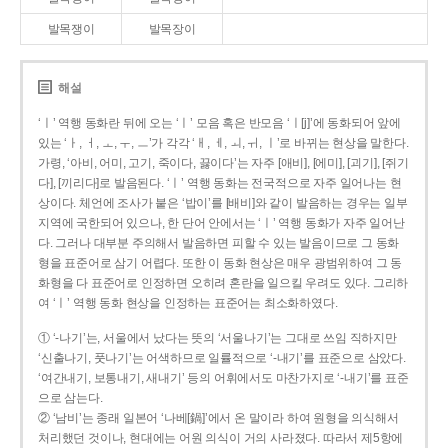
발목쟁이
발목장이
해설
‘ㅣ’ 역행 동화란 뒤에 오는 ‘ㅣ’ 모음 혹은 반모음 ‘ㅣ[j]’에 동화되어 앞에
있는 ‘ㅏ, ㅓ, ㅗ, ㅜ, ㅡ’가 각각 ‘ㅐ, ㅔ, ㅚ, ㅟ, ㅣ’로 바뀌는 현상을 말한다.
가령, ‘아비, 어미, 고기, 죽이다, 끓이다’는 자주 [애비], [에미], [괴기], [쥐기
다], [끼리다]로 발음된다. ‘ㅣ’ 역행 동화는 전국적으로 자주 일어나는 현
상이다. 체언에 조사가 붙은 ‘밥이’를 [배비]와 같이 발음하는 경우는 일부
지역에 국한되어 있으나, 한 단어 안에서는 ‘ㅣ’ 역행 동화가 자주 일어난
다. 그러나 대부분 주의해서 발음하면 피할 수 있는 발음이므로 그 동화
형을 표준어로 삼기 어렵다. 또한 이 동화 현상은 매우 광범위하여 그 동
화형을 다 표준어로 인정하면 오히려 혼란을 일으킬 우려도 있다. 그리하
여 ‘ㅣ’ 역행 동화 현상을 인정하는 표준어는 최소화하였다.
① ‘-나기’는, 서울에서 났다는 뜻의 ‘서울나기’는 그대로 쓰임 직하지만
‘신출나기, 풋나기’는 어색하므로 일률적으로 ‘-내기’를 표준으로 삼았다.
‘여간내기, 보통내기, 새내기’ 등의 어휘에서도 마찬가지로 ‘-내기’를 표준
으로 삼는다.
② ‘남비’는 종래 일본어 ‘나베[鍋]’에서 온 말이라 하여 원형을 의식해서
처리했던 것이나, 현대에는 어원 의식이 거의 사라졌다. 따라서 제5항에