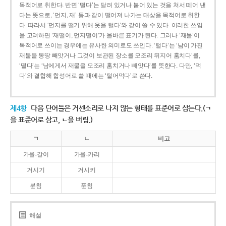
목적어로 취한다. 반면 ‘떨다’는 달려 있거나 붙어 있는 것을 쳐서 떼어 낸
다는 뜻으로, ‘먼지, 재’ 등과 같이 떨어져 나가는 대상을 목적어로 취한
다. 따라서 ‘먼지를 떨기 위해 옷을 털다’와 같이 쓸 수 있다. 이러한 쓰임
을 고려하면 ‘재떨이, 먼지떨이’가 올바른 표기가 된다. 그러나 ‘재물’이
목적어로 쓰이는 경우에는 유사한 의미로도 쓰인다. ‘털다’는 ‘남이 가진
재물을 몽땅 빼앗거나 그것이 보관된 장소를 모조리 뒤지어 훔치다’를,
‘떨다’는 ‘남에게서 재물을 모조리 훔치거나 빼앗다’를 뜻한다. 다만, ‘먹
다’와 결합해 합성어로 쓸 때에는 ‘털어먹다’로 쓴다.
제4항
다음 단어들은 거센소리로 나지 않는 형태를 표준어로 삼는다.(ㄱ
을 표준어로 삼고, ㄴ을 버림.)
ㄱ
ㄴ
비고
가을-갈이
가을-카리
거시기
거시키
분침
푼침
해설