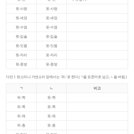
윗-사랑
웃-사랑
윗-세장
웃-세장
윗-수염
웃-수염
윗-입술
웃-입술
윗-잇몸
웃-잇몸
윗-자리
웃-자리
윗-중방
웃-중방
다만 1. 된소리나 거센소리 앞에서는 ‘위-’로 한다.(ㄱ을 표준어로 삼고, ㄴ을 버림.)
ㄱ
ㄴ
비고
위-짝
웃-짝
위-쪽
웃-쪽
위-채
웃-채
위-층
웃-층