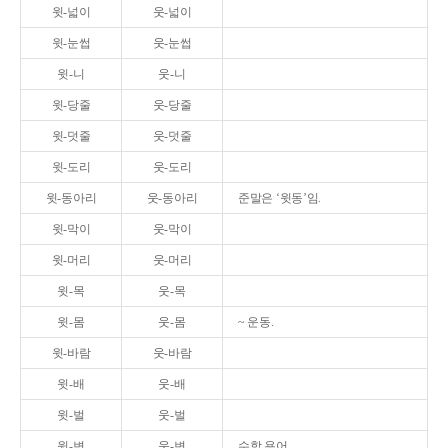
윗-넓이
웃-넓이
윗-눈썹
웃-눈썹
윗-니
웃-니
윗-당줄
웃-당줄
윗-덧줄
웃-덧줄
윗-도리
웃-도리
윗-동아리
웃-동아리
준말은 ‘윗동’임.
윗-막이
웃-막이
윗-머리
웃-머리
윗-목
웃-목
윗-몸
웃-몸
~ 운동.
윗-바람
웃-바람
윗-배
웃-배
윗-벌
웃-벌
윗-변
웃-변
수학 용어.