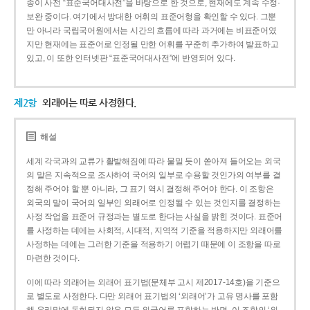
종이 사전 “표준국어대사전”을 바탕으로 한 것으로, 현재에도 계속 수정·
보완 중이다. 여기에서 방대한 어휘의 표준어형을 확인할 수 있다. 그뿐
만 아니라 국립국어원에서는 시간의 흐름에 따라 과거에는 비표준어였
지만 현재에는 표준어로 인정될 만한 어휘를 꾸준히 추가하여 발표하고
있고, 이 또한 인터넷판 “표준국어대사전”에 반영되어 있다.
제2항
외래어는 따로 사정한다.
해설
세계 각국과의 교류가 활발해짐에 따라 물밀 듯이 쏟아져 들어오는 외국
의 말은 지속적으로 조사하여 국어의 일부로 수용할 것인가의 여부를 결
정해 주어야 할 뿐 아니라, 그 표기 역시 결정해 주어야 한다. 이 조항은
외국의 말이 국어의 일부인 외래어로 인정될 수 있는 것인지를 결정하는
사정 작업을 표준어 규정과는 별도로 한다는 사실을 밝힌 것이다. 표준어
를 사정하는 데에는 사회적, 시대적, 지역적 기준을 적용하지만 외래어를
사정하는 데에는 그러한 기준을 적용하기 어렵기 때문에 이 조항을 따로
마련한 것이다.
이에 따라 외래어는 외래어 표기법(문체부 고시 제2017-14호)을 기준으
로 별도로 사정한다. 다만 외래어 표기법의 ‘외래어’가 고유 명사를 포함