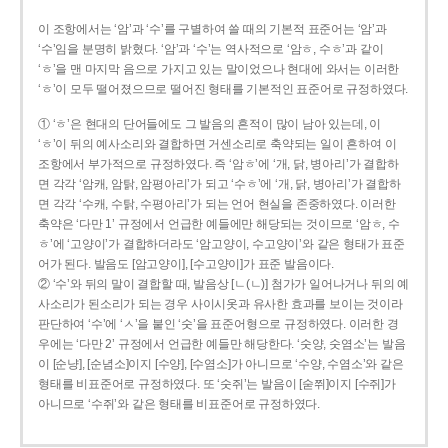
이 조항에서는 ‘암’과 ‘수’를 구별하여 쓸 때의 기본적 표준어는 ‘암’과
‘수’임을 분명히 밝혔다. ‘암’과 ‘수’는 역사적으로 ‘암ㅎ, 수ㅎ’과 같이
‘ㅎ’을 맨 마지막 음으로 가지고 있는 말이었으나 현대에 와서는 이러한
‘ㅎ’이 모두 떨어졌으므로 떨어진 형태를 기본적인 표준어로 규정하였다.
① ‘ㅎ’은 현대의 단어들에도 그 발음의 흔적이 많이 남아 있는데, 이
‘ㅎ’이 뒤의 예사소리와 결합하면 거센소리로 축약되는 일이 흔하여 이
조항에서 부가적으로 규정하였다. 즉 ‘암ㅎ’에 ‘개, 닭, 병아리’가 결합하
면 각각 ‘암캐, 암탉, 암평아리’가 되고 ‘수ㅎ’에 ‘개, 닭, 병아리’가 결합하
면 각각 ‘수캐, 수탉, 수평아리’가 되는 언어 현실을 존중하였다. 이러한
축약은 ‘다만 1’ 규정에서 언급한 예들에만 해당되는 것이므로 ‘암ㅎ, 수
ㅎ’에 ‘고양이’가 결합하더라도 ‘암고양이, 수고양이’와 같은 형태가 표준
어가 된다. 발음도 [암고양이], [수고양이]가 표준 발음이다.
② ‘수’와 뒤의 말이 결합할 때, 발음상 [ㄴ(ㄴ)] 첨가가 일어나거나 뒤의 예
사소리가 된소리가 되는 경우 사이시옷과 유사한 효과를 보이는 것이라
판단하여 ‘수’에 ‘ㅅ’을 붙인 ‘숫’을 표준어형으로 규정하였다. 이러한 경
우에는 ‘다만 2’ 규정에서 언급한 예들만 해당한다. ‘숫양, 숫염소’는 발음
이 [순냥], [순념소]이지 [수양], [수염소]가 아니므로 ‘수양, 수염소’와 같은
형태를 비표준어로 규정하였다. 또 ‘숫쥐’는 발음이 [숟쮜]이지 [수쥐]가
아니므로 ‘수쥐’와 같은 형태를 비표준어로 규정하였다.