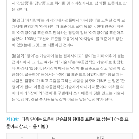
서 ‘강남콩’을 ‘강낭콩’으로 처리한 것과 마찬가지로 ‘냄비’를 표준어로 삼
은 것이다.
[붙임 1] ‘아지랑이’는 과거의 대사전들에서 ‘아지랭이’로 고쳐진 것이 교
과서에 반영되어 ‘아지랭이’가 표준어로 쓰여 왔으나, 현대 언중의 직관
이 ‘아지랑이’를 표준으로 인식하는 경향이 강해 ‘아지랑이’를 표준어로
삼았다. 1936년 “조선어 표준말 모음”에서 ‘아지랑이’를 표준어로 정한
바 있었는데 그것으로 되돌아간 것이다.
[붙임 2] ‘-장이’는 기술자에 붙는 접미사이고 ‘-쟁이’는 기타 어휘에 붙는
접미사이다. 그리고 여기서의 ‘기술자’는 ‘수공업적인 기술자’로 한정한
다. 따라서 ‘칠장이, 유기장이’에서는 ‘-장이’를 표준으로 삼고 ‘멋쟁이, 소
금쟁이, 골목쟁이’ 등에서는 ‘-쟁이’를 표준으로 삼았다. 또한 점을 치는
사람은 ‘점쟁이’가 되고 그림을 그리는 사람을 낮추어 가리키는 말은 ‘환
쟁이’가 된다. 이들은 수공업적인 기술자가 아니기 때문이다. 이처럼 의
미에 따라 ‘-장이’와 ‘-쟁이’를 구별해서 쓰기 때문에 갓을 만드는 기술자
는 ‘갓장이’, 갓을 쓴 사람을 낮잡아 이르는 말은 ‘갓쟁이’가 된다.
제10항
다음 단어는 모음이 단순화한 형태를 표준어로 삼는다.(ㄱ을 표
준어로 삼고, ㄴ을 버림.)
ㄱ
ㄴ
비고