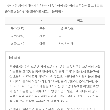
다만, 어원 의식이 강하게 작용하는 다음 단어에서는 양성 모음 형태를 그대로 표
준어로 삼는다.(ㄱ을 표준어로 삼고, ㄴ을 버림.)
ㄱ
ㄴ
비고
부조(扶助)
부주
~금, 부좃-술.
사돈(査頓)
사둔
밭~, 안~.
삼촌(三寸)
삼춘
시~, 외~, 처~.
해설
우리말에는 양성 모음은 양성 모음끼리, 음성 모음은 음성 모음끼리 어울
리는 모음 조화(母音調和) 현상이 있다. 중세 국어에서는 양성 모음과 음
성 모음의 세력이 크게 차이가 나지 않았으나 근대를 거치면서 음성 모음
의 세력이 급격히 커졌다. 예컨대 ‘ 막-아, 좁-아’, ‘접-어, 굽-어, 재-어, 세-
어, 괴-어, 쥐-어’ 등의 어미 활용에서도 음성 모음의 우세를 확인할 수 있
다. 심지어는 한 단어 내부에서도 양성 모음이 일관되게 나타나지 않고
양성 모음과 음성 모음이 섞여 나타나는 일이 많다. 이 조항은 그러한 음
성 모음 우세 현상을 명시적으로 규정한 것이다.
① 종래의 ‘깡총깡총’은 언어 현실을 반영하여 ‘깡충깡충’으로 정했다. 이