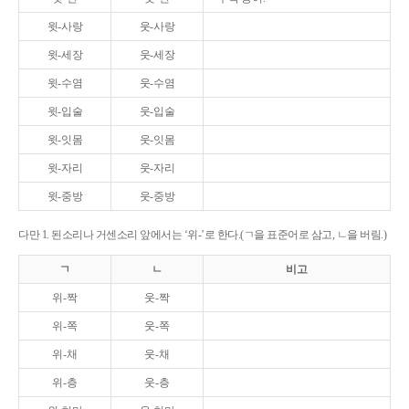
윗-사랑
웃-사랑
윗-세장
웃-세장
윗-수염
웃-수염
윗-입술
웃-입술
윗-잇몸
웃-잇몸
윗-자리
웃-자리
윗-중방
웃-중방
다만 1. 된소리나 거센소리 앞에서는 ‘위-’로 한다.(ㄱ을 표준어로 삼고, ㄴ을 버림.)
ㄱ
ㄴ
비고
위-짝
웃-짝
위-쪽
웃-쪽
위-채
웃-채
위-층
웃-층