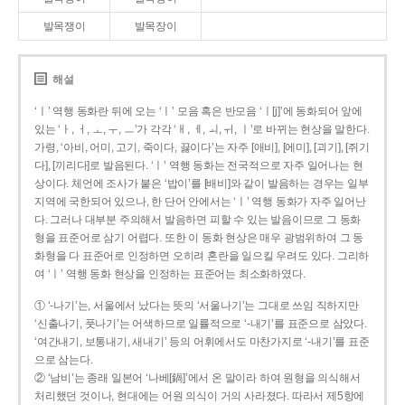
발목쟁이
발목장이
해설
‘ㅣ’ 역행 동화란 뒤에 오는 ‘ㅣ’ 모음 혹은 반모음 ‘ㅣ[j]’에 동화되어 앞에
있는 ‘ㅏ, ㅓ, ㅗ, ㅜ, ㅡ’가 각각 ‘ㅐ, ㅔ, ㅚ, ㅟ, ㅣ’로 바뀌는 현상을 말한다.
가령, ‘아비, 어미, 고기, 죽이다, 끓이다’는 자주 [애비], [에미], [괴기], [쥐기
다], [끼리다]로 발음된다. ‘ㅣ’ 역행 동화는 전국적으로 자주 일어나는 현
상이다. 체언에 조사가 붙은 ‘밥이’를 [배비]와 같이 발음하는 경우는 일부
지역에 국한되어 있으나, 한 단어 안에서는 ‘ㅣ’ 역행 동화가 자주 일어난
다. 그러나 대부분 주의해서 발음하면 피할 수 있는 발음이므로 그 동화
형을 표준어로 삼기 어렵다. 또한 이 동화 현상은 매우 광범위하여 그 동
화형을 다 표준어로 인정하면 오히려 혼란을 일으킬 우려도 있다. 그리하
여 ‘ㅣ’ 역행 동화 현상을 인정하는 표준어는 최소화하였다.
① ‘-나기’는, 서울에서 났다는 뜻의 ‘서울나기’는 그대로 쓰임 직하지만
‘신출나기, 풋나기’는 어색하므로 일률적으로 ‘-내기’를 표준으로 삼았다.
‘여간내기, 보통내기, 새내기’ 등의 어휘에서도 마찬가지로 ‘-내기’를 표준
으로 삼는다.
② ‘남비’는 종래 일본어 ‘나베[鍋]’에서 온 말이라 하여 원형을 의식해서
처리했던 것이나, 현대에는 어원 의식이 거의 사라졌다. 따라서 제5항에