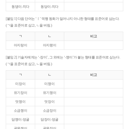
동댕이-치다
동당이-치다
[붙임 1] 다음 단어는 ‘ㅣ’ 역행 동화가 일어나지 아니한 형태를 표준어로 삼는다.
(ㄱ을 표준어로 삼고, ㄴ을 버림.)
ㄱ
ㄴ
비고
아지랑이
아지랭이
[붙임 2] 기술자에게는 ‘-장이’, 그 외에는 ‘-쟁이’가 붙는 형태를 표준어로 삼는다.
(ㄱ을 표준어로 삼고, ㄴ을 버림.)
ㄱ
ㄴ
비고
미장이
미쟁이
유기장이
유기쟁이
멋쟁이
멋장이
소금쟁이
소금장이
담쟁이-덩굴
담장이-덩굴
골목쟁이
골목장이