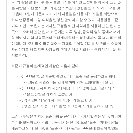
다.”와 같은 말에서 ‘두’는 서울말이기는 하지만 표준어는 아니다. 교양 있
는 사람은 오랜 문자 언어의 관습적 쓰임에 영향을 받아 ‘도’라고 쓰는 것
이 옳다고 믿기 때문이다. 따라서 서울말은 서울 지역의 말을 바탕으로
하되 언중들의 교양 의식을 반영한 말이라고 할 수 있다. 서울말을 표준
어의 조건으로 한다는 이러한 규정을 어떤 지역어를 사용하면 안 된다는
뜻으로 오해하면 안 된다. 표준어는 교육, 방송, 공식적 담화 등에서 써야
할 말이지 지역 사람들끼리 편하게 대화하는 경우에까지 꼭 써야 하는 말
이 아니다. 오히려 여러 지역어는 지역의 문화적 가치를 보존하는 소중한
자산이기도 하고 지역 사람들의 연대 의식을 강화하는 긍정적 기능을 하
기도 한다.
표준어 규정의 실제적인 대상은 다음과 같다.
(가) 1933년 ‘한글 마춤법 통일안’에서 표준어로 규정하였던 형태
가 그동안 자연스러운 언어 변화에 의해 고형(古形)이 된 것
(나) 1933년 당시 미처 사정의 대상이 되지 않아 표준어로서의 자
격을 인정받을 기회가 없었던 것
(다) 각 사전에서 달리 처리하여 정리가 필요한 것
(라) 방언, 신조어 등이 세력을 얻어 표준어 자리를 굳혀 가던 것
그러나 수많은 어휘의 표준어형을 규정에서 다 예시할 수는 없다. 이러한
한계를 보완하고자 국립국어원에서는 인터넷으로 “표준국어대사전”을
제공하고 있다. 인터넷판 “표준국어대사전”은 1999년에 초판이 발간된