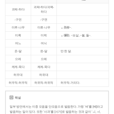
괴퍅-하다/괴팩-
괴팍-하다
하다
-구먼
-구면
미루-나무
미류-나무
←美柳~.
미륵
미력
←彌勒. ~보살, ~불, 돌~.
여느
여늬
온-달
왼-달
만 한 달.
으레
으례
케케-묵다
켸켸-묵다
허우대
허위대
허우적-허우적
허위적-허위적
허우적-거리다.
해설
일부 방언에서는 이중 모음을 단모음으로 발음한다. 가령 ‘벼’를 [베]라고
발음하는 일이 있다. 또한 ‘사과’를 [사가]로 발음하는 것과 같이 ‘ㅚ, ㅟ,