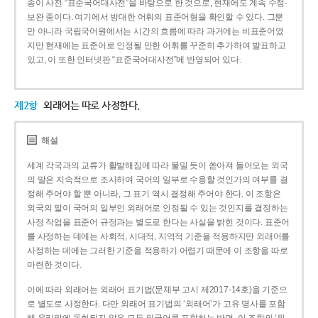
종이 사전 “표준국어대사전”을 바탕으로 한 것으로, 현재에도 계속 수정·
보완 중이다. 여기에서 방대한 어휘의 표준어형을 확인할 수 있다. 그뿐
만 아니라 국립국어원에서는 시간의 흐름에 따라 과거에는 비표준어였
지만 현재에는 표준어로 인정될 만한 어휘를 꾸준히 추가하여 발표하고
있고, 이 또한 인터넷판 “표준국어대사전”에 반영되어 있다.
제2항
외래어는 따로 사정한다.
해설
세계 각국과의 교류가 활발해짐에 따라 물밀 듯이 쏟아져 들어오는 외국
의 말은 지속적으로 조사하여 국어의 일부로 수용할 것인가의 여부를 결
정해 주어야 할 뿐 아니라, 그 표기 역시 결정해 주어야 한다. 이 조항은
외국의 말이 국어의 일부인 외래어로 인정될 수 있는 것인지를 결정하는
사정 작업을 표준어 규정과는 별도로 한다는 사실을 밝힌 것이다. 표준어
를 사정하는 데에는 사회적, 시대적, 지역적 기준을 적용하지만 외래어를
사정하는 데에는 그러한 기준을 적용하기 어렵기 때문에 이 조항을 따로
마련한 것이다.
이에 따라 외래어는 외래어 표기법(문체부 고시 제2017-14호)을 기준으
로 별도로 사정한다. 다만 외래어 표기법의 ‘외래어’가 고유 명사를 포함