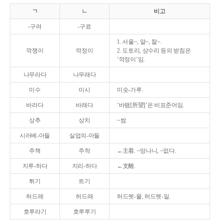
ㄱ
ㄴ
비고
-구려
-구료
1. 서울~, 알~, 찰~.
깍쟁이
깍정이
2. 도토리, 상수리 등의 받침은
‘깍정이’임.
나무라다
나무래다
미수
미시
미숫-가루.
바라다
바래다
‘바램[所望]’은 비표준어임.
상추
상치
~쌈.
시러베-아들
실업의-아들
주책
주착
←主着. ~망나니, ~없다.
지루-하다
지리-하다
←支離.
튀기
트기
허드레
허드래
허드렛-물, 허드렛-일.
호루라기
호루루기