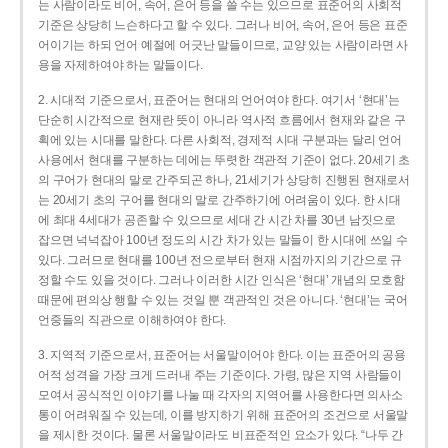
는 사람이라도 비어, 속어, 은어 등을 쓸 수는 있으므로 표준어의 사회적
기준은 상당히 느슨하다고 할 수 있다. 그러나 비어, 속어, 은어 등은 표준
어이기는 하되 언어 예절에 어긋난 말들이므로, 교양 있는 사람이라면 사
용을 자제하여야 하는 말들이다.
2. 시대적 기준으로서, 표준어는 현대의 언어여야 한다. 여기서 ‘현대’는
단순히 시간적으로 현재란 뜻이 아니라 역사적 흐름에서 현재와 같은 구
획에 있는 시대를 말한다. 다른 사회적, 경제적 시대 구분과는 달리 언어
사용에서 현대를 구분하는 데에는 뚜렷한 객관적 기준이 없다. 20세기 초
의 구어가 현대의 말로 간주되곤 하나, 21세기가 상당히 진행된 현재로서
는 20세기 초의 구어를 현대의 말로 간주하기에 어려움이 있다. 한 시대
에 최대 4세대가 공존할 수 있으므로 세대 간 시간 차를 30년 남짓으로
잡으면 넉넉잡아 100년 정도의 시간 차가 있는 말들이 한 시대에 쓰일 수
있다. 그러므로 현대를 100년 전으로부터 현재 시점까지의 기간으로 규
정할 수도 있을 것이다. 그러나 이러한 시간 인식은 ‘현대’ 개념의 모호함
때문에 편의상 행할 수 있는 것일 뿐 객관적인 것은 아니다. ‘현대’는 국어
언중들의 직관으로 이해하여야 한다.
3. 지역적 기준으로서, 표준어는 서울말이어야 한다. 이는 표준어의 공용
어적 성격을 가장 크게 드러내 주는 기준이다. 가령, 많은 지역 사람들이
모여서 공식적인 이야기를 나눌 때 각자의 지역어를 사용한다면 의사소
통이 어려워질 수 있는데, 이를 방지하기 위해 표준어의 조건으로 서울말
을 제시한 것이다. 물론 서울말이라도 비표준적인 요소가 있다. “나두 간