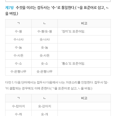
제7항
수컷을 이르는 접두사는 '수-'로 통일한다.(ㄱ을 표준어로 삼고, ㄴ
을 버림.)
ㄱ
ㄴ
비고
수-꿩
수-퀑/숫-꿩
'장끼'도 표준어임.
수-나사
숫-나사
수-놈
숫-놈
수-사돈
숫-사돈
수-소
숫-소
'황소'도 표준어임.
수-은행나무
숫-은행나무
다만 1. 다음 단어에서는 접두사 다음에서 나는 거센소리를 인정한다. 접두사 '암-
'이 결합되는 경우에도 이에 준한다.(ㄱ을 표준어로 삼고, ㄴ을 버림.)
ㄱ
ㄴ
비고
수-캉아지
숫-강아지
수-캐
숫-개