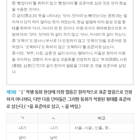
⑥ ‘뻗장다리’를 취하지 않고 ‘뻗정다리’를 표준어로 삼은 것은 언어 현실
을 수용한 것이다.
⑦ 금지(禁止)의 뜻을 나타내는 ‘앗아, 앗아라’는 빼앗는다는 원뜻과는 멀
어져서 단지 하지 말라는 뜻이 되었는데, 현실 발음에 따라 음성 모음 형
태를 취하여 ‘아서, 아서라’로 한 것이다. 어원 의식이 희박해졌으므로 어
법에 따라 ‘앗어, 앗어라’와 같이 적지 않고 ‘아서, 아서라’와 같이 적는다.
⑧ ‘오똑이’도 명사나 부사로 다 인정하지 않고 ‘오뚝이’만을 표준어로 정
하였다. ‘오똑하다’도 취하지 않고 ‘오뚝하다’를 표준어로 삼는다.
⑨ 다만, ‘부주, 사둔, 삼춘’은 널리 쓰이는 형태이나, 이들은 한자어 어원
을 의식하는 경향이 커서 음성 모음화를 인정하지 않고 ‘부조(扶助), 사돈
(査頓), 삼촌(三寸)’과 같이 한자어 발음을 그대로 쓴 것을 표준어로 삼았
다.
제9항
‘ㅣ’ 역행 동화 현상에 의한 발음은 원칙적으로 표준 발음으로 인정
하지 아니하되, 다만 다음 단어들은 그러한 동화가 적용된 형태를 표준어
로 삼는다.(ㄱ을 표준어로 삼고, ㄴ을 버림.)
ㄱ
ㄴ
비고
-내기
-나기
서울-, 시골-, 신출-, 풋-.
냄비
남비