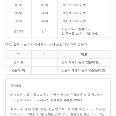
둘-째
두-째
‘제2, 두 개째’의 뜻.
셋-째
세-째
‘제3, 세 개째’의 뜻.
넷-째
네-째
‘제4, 네 개째’의 뜻.
1. 빌려주다, 빌려 오다.
빌리다
빌다
2. ‘용서를 빌다’는 ‘빌다’임.
다만, ‘둘째’는 십 단위 이상의 서수사에 쓰일 때에 ‘두째’로 한다.
ㄱ
ㄴ
비고
열두-째
열두 개째의 뜻은 ‘열둘째’로.
스물두-째
스물두 개째의 뜻은 ‘스물둘째’로.
해설
이 조항은 그동안 용법의 차이가 있는 것으로 규정해 온 것 중 현재에는
그 구별의 의의가 거의 사라진 항목들을 정리한 것이다.
① 과거에 ‘돌’은 생일, ‘돐’은 ‘한글 반포 500돐’처럼 ‘주년’의 의미로 세분
해 써 왔다. 그러나 그러한 구별은 인위적이고 불필요할 뿐만 아니라 ‘돐