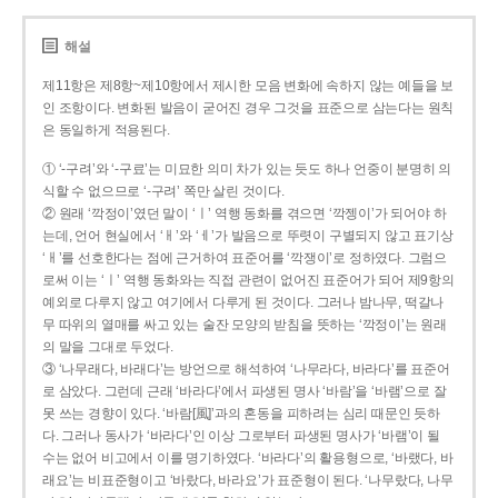
해설
제11항은 제8항~제10항에서 제시한 모음 변화에 속하지 않는 예들을 보
인 조항이다. 변화된 발음이 굳어진 경우 그것을 표준으로 삼는다는 원칙
은 동일하게 적용된다.
① ‘-구려’와 ‘-구료’는 미묘한 의미 차가 있는 듯도 하나 언중이 분명히 의
식할 수 없으므로 ‘-구려’ 쪽만 살린 것이다.
② 원래 ‘깍정이’였던 말이 ‘ㅣ’ 역행 동화를 겪으면 ‘깍젱이’가 되어야 하
는데, 언어 현실에서 ‘ㅐ’와 ‘ㅔ’가 발음으로 뚜렷이 구별되지 않고 표기상
‘ㅐ’를 선호한다는 점에 근거하여 표준어를 ‘깍쟁이’로 정하였다. 그럼으
로써 이는 ‘ㅣ’ 역행 동화와는 직접 관련이 없어진 표준어가 되어 제9항의
예외로 다루지 않고 여기에서 다루게 된 것이다. 그러나 밤나무, 떡갈나
무 따위의 열매를 싸고 있는 술잔 모양의 받침을 뜻하는 ‘깍정이’는 원래
의 말을 그대로 두었다.
③ ‘나무래다, 바래다’는 방언으로 해석하여 ‘나무라다, 바라다’를 표준어
로 삼았다. 그런데 근래 ‘바라다’에서 파생된 명사 ‘바람’을 ‘바램’으로 잘
못 쓰는 경향이 있다. ‘바람[風]’과의 혼동을 피하려는 심리 때문인 듯하
다. 그러나 동사가 ‘바라다’인 이상 그로부터 파생된 명사가 ‘바램’이 될
수는 없어 비고에서 이를 명기하였다. ‘바라다’의 활용형으로, ‘바랬다, 바
래요’는 비표준형이고 ‘바랐다, 바라요’가 표준형이 된다. ‘나무랐다, 나무