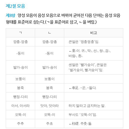
제2절 모음
제8항
양성 모음이 음성 모음으로 바뀌어 굳어진 다음 단어는 음성 모음
형태를 표준어로 삼는다.(ㄱ을 표준어로 삼고, ㄴ을 버림.)
ㄱ
ㄴ
비고
깡충-깡충
깡총-깡총
큰말은 ‘껑충껑충’임.
←童-이. 귀-, 막-, 선-, 쌍-, 검-,
-둥이
-동이
바람-, 흰-.
센말은 ‘빨가숭이’, 큰말은
발가-숭이
발가-송이
‘벌거숭이, 뻘거숭이’임.
보퉁이
보통이
봉죽
봉족
←奉足. ~꾼, ~들다.
뻗정-다리
뻗장-다리
아서, 아서라
앗아, 앗아라
하지 말라고 금지하는 말.
오뚝-이
오똑-이
부사도 ‘오뚝-이’임.
주추
주초
←柱礎. 주춧-돌.