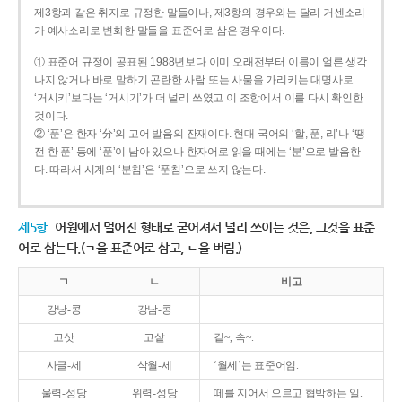
제3항과 같은 취지로 규정한 말들이나, 제3항의 경우와는 달리 거센소리
가 예사소리로 변화한 말들을 표준어로 삼은 경우이다.
① 표준어 규정이 공표된 1988년보다 이미 오래전부터 이름이 얼른 생각
나지 않거나 바로 말하기 곤란한 사람 또는 사물을 가리키는 대명사로
‘거시키’보다는 ‘거시기’가 더 널리 쓰였고 이 조항에서 이를 다시 확인한
것이다.
② ‘푼’은 한자 ‘分’의 고어 발음의 잔재이다. 현대 국어의 ‘할, 푼, 리’나 ‘땡
전 한 푼’ 등에 ‘푼’이 남아 있으나 한자어로 읽을 때에는 ‘분’으로 발음한
다. 따라서 시계의 ‘분침’은 ‘푼침’으로 쓰지 않는다.
제5항
어원에서 멀어진 형태로 굳어져서 널리 쓰이는 것은, 그것을 표준
어로 삼는다.(ㄱ을 표준어로 삼고, ㄴ을 버림.)
ㄱ
ㄴ
비고
강낭-콩
강남-콩
고삿
고샅
겉~, 속~.
사글-세
삭월-세
‘월세’는 표준어임.
울력-성당
위력-성당
떼를 지어서 으르고 협박하는 일.