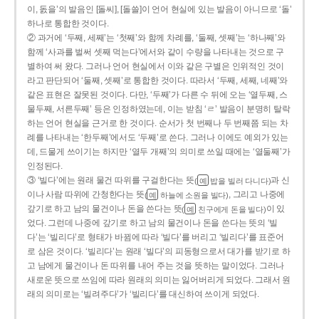
이, 돐을’의 발음인 [돌씨], [돌쓸]이 언어 현실에 있는 발음이 아니므로 ‘돌’
하나로 통합한 것이다.
② 과거에 ‘두째, 세째’는 ‘첫째’와 함께 차례를, ‘둘째, 셋째’는 ‘하나째’와
함께 ‘사과를 벌써 셋째 먹는다’에서와 같이 수량을 나타내는 것으로 구
별하여 써 왔다. 그러나 언어 현실에서 이와 같은 구별은 인위적인 것이
라고 판단되어 ‘둘째, 셋째’로 통합한 것이다. 따라서 ‘두째, 세째, 네째’와
같은 표현은 잘못된 것이다. 다만, ‘두째’가 다른 수 뒤에 오는 ‘열두째, 스
물두째, 서른두째’ 등은 인정하였는데, 이는 받침 ‘ㄹ’ 발음이 분명히 탈락
하는 언어 현실을 근거로 한 것이다. 순서가 첫 번째나 두 번째쯤 되는 차
례를 나타내는 ‘한두째’에서도 ‘두째’로 쓴다. 그러나 이에도 예외가 있는
데, 드물게 쓰이기는 하지만 ‘열두 개째’의 의미로 쓰일 때에는 ‘열둘째’가
인정된다.
③ ‘빌다’에는 원래 물건 따위를 구걸한다는 뜻
과 신
(
밥을 빌러 다니다)
예
이나 사람 따위에 간청한다는 뜻
, 그리고 나중에
(
하늘에 소원을 빌다)
예
갚기로 하고 남의 물건이나 돈을 쓴다는 뜻
이 있
(
친구에게 돈을 빌다)
예
었다. 그런데 나중에 갚기로 하고 남의 물건이나 돈을 쓴다는 뜻의 ‘빌
다’는 ‘빌리다’로 형태가 바뀜에 따라 ‘빌다’를 버리고 ‘빌리다’를 표준어
로 삼은 것이다. ‘빌리다’는 원래 ‘빌다’의 피동형으로서 대가를 받기로 하
고 남에게 물건이나 돈 따위를 내어 주는 것을 뜻하는 말이었다. 그러나
새로운 뜻으로 쓰임에 따라 원래의 의미는 잃어버리게 되었다. 그래서 원
래의 의미로는 ‘빌려주다’가 ‘빌리다’를 대신하여 쓰이게 되었다.