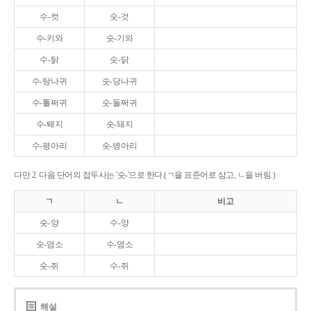
수-컷
숫-것
수-키와
숫-기와
수-탉
숫-닭
수-탕나귀
숫-당나귀
수-톨쩌귀
숫-돌쩌귀
수-퇘지
숫-돼지
수-평아리
숫-병아리
다만 2. 다음 단어의 접두사는 '숫-'으로 한다.(ㄱ을 표준어로 삼고, ㄴ을 버림.)
ㄱ
ㄴ
비고
숫-양
수-양
숫-염소
수-염소
숫-쥐
수-쥐
해설