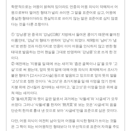
학문적으로는 어원이 밝혀져 있더라도 언중의 어원 의식이 약해져서 어
원으로부터 멀어진 형태가 널리 쓰이면 그 말을 표준어로 삼고, 어원에
충실한 형태이더라도 현실적으로 쓰이지 않는 말은 표준어로 삼지 않겠
다는 것을 다룬 조항이다.
① ‘강낭콩’은 중국의 ‘강남(江南)’ 지방에서 들여온 콩이기 때문에 붙여진
이름인데, ‘강남’의 형태가 변하여 ‘강낭’이 되었다. 제9항의 ‘남비’가 ‘냄
비’로 변한 것과 마찬가지로 언중이 이미 어원을 인식하지 않고 변한 형
태대로 발음하는 언어 현실을 그대로 반영하여 ‘강낭콩’으로 쓰게 한 것
이다.
② 예전에는 ‘지붕을 일 때에 쓰는 새끼’와 ‘좁은 골목이나 길’을 모두 ‘고
샅’으로 써 왔는데, 앞의 뜻의 말에 대해 어원 의식이 희박해져서 조사가
붙은 형태가 [고사시/고사슬] 등으로 발음되고 있으므로 앞의 뜻의 말을
‘고삿’으로 정한 것이다. ‘속고삿’은 초가지붕을 일 때 이엉을 얹기 전에
지붕 위에 건너질러 잡아매는 새끼이고, ‘겉고삿’은 이엉을 얹은 위에 걸
쳐 매는 새끼이다.
③ ‘월세(月貰)’와 뜻이 같은 말로서 과거에는 ‘삭월세’와 ‘사글세’가 모두
쓰였다. 그러나 ‘삭월세’를 한자어 ‘朔月貰’로 보는 것은 ‘사글세’의 음을
단순히 한자로 흉내 낸 것으로 보아 ‘사글세’만을 표준으로 삼은 것이다.
다만, 어원 의식이 여전히 남아 있어 어원을 의식한 형태가 쓰이는 것들
은 그 짝이 되는 비어원적인 형태보다 더 우선적으로 표준어 자격을 주도