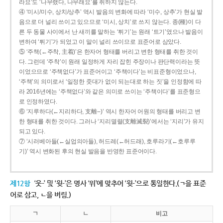
라요’도 ‘나무랬다, 나무래요’를 취하지 않는다.
④ ‘미시/미수, 상치/상추’ 역시 발음의 변화에 따라 ‘미수, 상추’가 현실 발
음으로 더 널리 쓰이고 있으므로 ‘미시, 상치’로 쓰지 않는다. 종(種)이 다
른 두 동물 사이에서 난 새끼를 말하는 ‘튀기’는 원래 ‘트기’였으나 발음이
변하여 ‘튀기’가 되었고 이 말이 널리 쓰이므로 표준어로 삼았다.
⑤ ‘주책(←주착, 主着)’은 한자어 형태를 버리고 변한 형태를 취한 것이
다. 그런데 ‘주착’이 원래 일정하게 자리 잡힌 주장이나 판단력이라는 뜻
이었으므로 ‘주책없다’가 표준어이고 ‘주책이다’는 비표준형이었으나,
‘주책’의 의미로서 ‘일정한 줏대가 없이 되는대로 하는 짓’을 인정함에 따
라 2016년에는 ‘주책없다’와 같은 의미로 쓰이는 ‘주책이다’를 표준형으
로 인정하였다.
⑥ ‘지루하다(←지리하다, 支離--)’ 역시 한자어 어원의 형태를 버리고 변
한 형태를 취한 것이다. 그러나 ‘지리멸렬(支離滅裂)’에서는 ‘지리’가 유지
되고 있다.
⑦ ‘시러베아들(←실업의아들), 허드레(←허드래), 호루라기(←호루루
기)’ 역시 변화된 후의 현실 발음을 반영한 표준어이다.
제12항
‘웃-’ 및 ‘윗-’은 명사 ‘위’에 맞추어 ‘윗-’으로 통일한다.(ㄱ을 표준
어로 삼고, ㄴ을 버림.)
ㄱ
ㄴ
비고