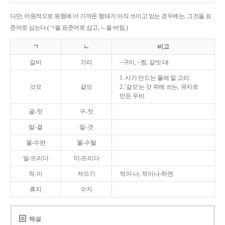
다만, 어원적으로 원형에 더 가까운 형태가 아직 쓰이고 있는 경우에는, 그것을 표
준어로 삼는다.(ㄱ을 표준어로 삼고, ㄴ을 버림.)
ㄱ
ㄴ
비고
갈비
가리
~구이, ~찜, 갈빗-대.
1. 사기 만드는 물레 밑 고리.
갓모
갈모
2. '갈모'는 갓 위에 쓰는, 유지로
만든 우비.
굴-젓
구-젓
말-곁
말-겻
물-수란
물-수랄
밀-뜨리다
미-뜨리다
적-이
저으기
적이-나, 적이나-하면.
휴지
수지
해설