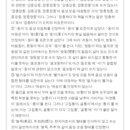
와 관련된 ‘강중강중, 깡쭝깡쭝’도 ‘강종강종, 깡쫑깡쫑’으로 쓰지 않는다.
‘깡충깡충, 강중강중, 깡쭝깡쭝’의 음성 모음 대응형은 각각 ‘껑충껑충, 겅
중겅중, 껑쭝껑쭝’이다. 그러나 ‘ 껑충하다’와 짝을 이루는 말은 ‘깡총하
다’로서 ‘깡충하다’가 오히려 비표준어이다.
② ‘-동이’도 음성 모음화를 인정하여 ‘-둥이’를 표준어로 삼았다. ‘-둥이’의
어원은 아이 ‘동(童)’을 쓴 ‘동이(童-)’이지만 현실 발음에서 멀어진 것으로
인정되어 ‘-둥이’를 표준으로 삼았다. 그에 따라 ‘귀둥이, 막둥이, 쌍둥이,
바람둥이, 흰둥이’에서 모두 ‘-둥이’를 쓴다. 다만, ‘쌍둥이’와는 별개로 ‘쌍
동밤’과 같은 단어에서는 한자어 ‘쌍동(雙童)’의 발음이 살아 있는 것으로
판단되므로 ‘쌍둥밤’으로 쓰지 않는다. 또 살이 올라 보드랍고 통통한 아
이를 뜻하는 ‘옴포동이’는 ‘옴포동하다’의 어근 ‘옴포동’에 ‘-이’가 결합된
말로서 ‘-둥이’와 관련이 없으므로 ‘옴포둥이’와 같이 쓰지 않는다.
③ ‘발가숭이’와 마찬가지로 ‘빨가숭이’도 양성 모음 뒤에 음성 모음이 결
합한 형태를 표준어로 삼는다. 이에 대응하는 짝은 ‘벌거숭이, 뻘거숭
이’이다. 그러나 ‘애송이’는 ‘애숭이’를 인정하지 않는다.
④ 물건을 보에 싸서 꾸려 놓은 것을 뜻하는 ‘보퉁이’와 함께 눈두덩의 불
룩한 부분을 뜻하는 ‘눈퉁이’나 미련한 사람을 낮추어 가리키는 ‘미련퉁
이’ 등에서도 ‘-퉁이’를 쓴다. 그러나 ‘고집통이, 골통이’에서는 ‘통이’를 쓰
는데, 이는 ‘고집통이, 골통이’가 각각 ‘고집통’, ‘골통’에 ‘-이’가 붙은 말이
기 때문이다.
⑤ ‘봉족(奉足), 주초(柱礎)’는 한자어로서의 형태를 인식하지 않고 쓰는
것이 일반적이므로 ‘봉죽, 주추’와 같이 음성 모음 형태를 인정했다.