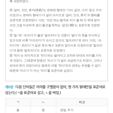
록 규정하였다.
④ ‘갈비, 갓모, 휴지(休紙)’는 변화된 형태인 ‘가리, 갈모, 수지’ 등도 각각
쓰였으나, 본래의 형태가 더 널리 쓰이므로 ‘갈비, 갓모, 휴지’의 형태를
표준어로 인정하였다. 다만, ‘갓모’와는 별개로 비가 올 때 갓 위에 덮어
쓰던 고깔 비슷하게 생긴 물건을 뜻하는 ‘갈모(-帽)’는 표준어로 인정한
다.
⑤ ‘밀-’에 ‘-뜨리다’가 붙은 ‘밀뜨리다’도 언중이 ‘밀다’의 뜻을 의식하고
있으므로 비록 ‘미뜨리다’가 쓰이고 있어도 ‘밀뜨리다’로 쓴다. 다만, ‘-뜨
리다’와 ‘-트리다’가 같은 뜻의 복수 표준어 접미사로 인정되므로 ‘밀뜨리
다’와 함께 ‘밀트리다’도 표준어로 인정된다.
⑥ ‘적이’는 의미적으로 ‘적다’와는 멀어지고 오히려 반대의 의미를 가지
게 되었다. 그 때문에 한동안 ‘저으기’가 널리 보급되기도 하였다. 그러나
반대의 뜻이 되었더라도 원래의 어원 ‘적다’와의 관계는 부정할 수 없기
때문에 ‘저으기’가 아닌 ‘적이’를 표준어로 삼았다.
제6항
다음 단어들은 의미를 구별함이 없이, 한 가지 형태만을 표준어로
삼는다.(ㄱ을 표준어로 삼고, ㄴ을 버림.)
ㄱ
ㄴ
비고
돌
돐
생일, 주기.