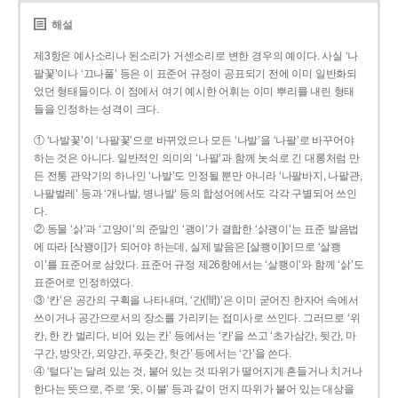
해설
제3항은 예사소리나 된소리가 거센소리로 변한 경우의 예이다. 사실 ‘나
팔꽃’이나 ‘끄나풀’ 등은 이 표준어 규정이 공표되기 전에 이미 일반화되
었던 형태들이다. 이 점에서 여기 예시한 어휘는 이미 뿌리를 내린 형태
들을 인정하는 성격이 크다.
① ‘나발꽃’이 ‘나팔꽃’으로 바뀌었으나 모든 ‘나발’을 ‘나팔’로 바꾸어야
하는 것은 아니다. 일반적인 의미의 ‘나팔’과 함께 놋쇠로 긴 대롱처럼 만
든 전통 관악기의 하나인 ‘나발’도 인정될 뿐만 아니라 ‘나팔바지, 나팔관,
나팔벌레’ 등과 ‘개나발, 병나발’ 등의 합성어에서도 각각 구별되어 쓰인
다.
② 동물 ‘삵’과 ‘고양이’의 준말인 ‘괭이’가 결합한 ‘삵괭이’는 표준 발음법
에 따라 [삭꽹이]가 되어야 하는데, 실제 발음은 [살쾡이]이므로 ‘살쾡
이’를 표준어로 삼았다. 표준어 규정 제26항에서는 ‘살쾡이’와 함께 ‘삵’도
표준어로 인정하였다.
③ ‘칸’은 공간의 구획을 나타내며, ‘간(間)’은 이미 굳어진 한자어 속에서
쓰이거나 공간으로서의 장소를 가리키는 접미사로 쓰인다. 그러므로 ‘위
칸, 한 칸 벌리다, 비어 있는 칸’ 등에서는 ‘칸’을 쓰고 ‘초가삼간, 뒷간, 마
구간, 방앗간, 외양간, 푸줏간, 헛간’ 등에서는 ‘간’을 쓴다.
④ ‘털다’는 달려 있는 것, 붙어 있는 것 따위가 떨어지게 흔들거나 치거나
한다는 뜻으로, 주로 ‘옷, 이불’ 등과 같이 먼지 따위가 붙어 있는 대상을