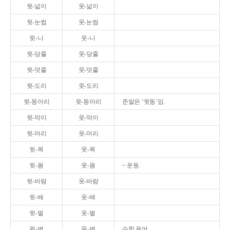
윗-넓이
웃-넓이
윗-눈썹
웃-눈썹
윗-니
웃-니
윗-당줄
웃-당줄
윗-덧줄
웃-덧줄
윗-도리
웃-도리
윗-동아리
웃-동아리
준말은 ‘윗동’임.
윗-막이
웃-막이
윗-머리
웃-머리
윗-목
웃-목
윗-몸
웃-몸
~ 운동.
윗-바람
웃-바람
윗-배
웃-배
윗-벌
웃-벌
윗-변
웃-변
수학 용어.