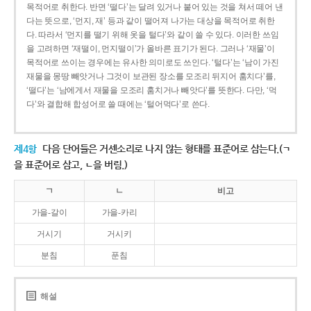
목적어로 취한다. 반면 ‘떨다’는 달려 있거나 붙어 있는 것을 쳐서 떼어 낸
다는 뜻으로, ‘먼지, 재’ 등과 같이 떨어져 나가는 대상을 목적어로 취한
다. 따라서 ‘먼지를 떨기 위해 옷을 털다’와 같이 쓸 수 있다. 이러한 쓰임
을 고려하면 ‘재떨이, 먼지떨이’가 올바른 표기가 된다. 그러나 ‘재물’이
목적어로 쓰이는 경우에는 유사한 의미로도 쓰인다. ‘털다’는 ‘남이 가진
재물을 몽땅 빼앗거나 그것이 보관된 장소를 모조리 뒤지어 훔치다’를,
‘떨다’는 ‘남에게서 재물을 모조리 훔치거나 빼앗다’를 뜻한다. 다만, ‘먹
다’와 결합해 합성어로 쓸 때에는 ‘털어먹다’로 쓴다.
제4항
다음 단어들은 거센소리로 나지 않는 형태를 표준어로 삼는다.(ㄱ
을 표준어로 삼고, ㄴ을 버림.)
ㄱ
ㄴ
비고
가을-갈이
가을-카리
거시기
거시키
분침
푼침
해설