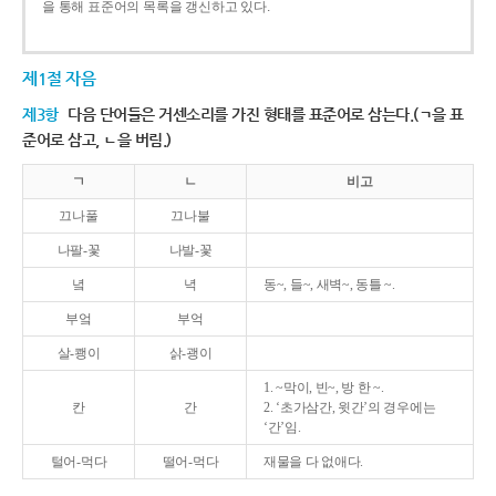
을 통해 표준어의 목록을 갱신하고 있다.
제1절 자음
제3항
다음 단어들은 거센소리를 가진 형태를 표준어로 삼는다.(ㄱ을 표
준어로 삼고, ㄴ을 버림.)
ㄱ
ㄴ
비고
끄나풀
끄나불
나팔-꽃
나발-꽃
녘
녁
동~, 들~, 새벽~, 동틀 ~.
부엌
부억
살-쾡이
삵-괭이
1. ~막이, 빈~, 방 한 ~.
칸
간
2. ‘초가삼간, 윗간’의 경우에는
‘간’임.
털어-먹다
떨어-먹다
재물을 다 없애다.