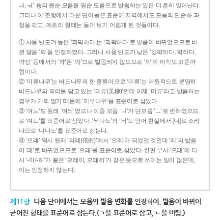
ㅘ, ㅝ’ 등의 원순 모음을 평순 모음으로 발음하는 일은 더 흔히 일어난다.
그러나 이 조항에서 다룬 단어들은 표준어 지역에서도 모음의 단순화 과
정을 겪고, 애초의 형태는 들어 보기 어렵게 된 것들이다.
① 사용 빈도가 높은 ‘괴퍅하다’는 ‘괴팍하다’로 발음이 바뀌었으므로 바
뀐 발음 ‘팍’을 인정하였다. 그러나 사용 빈도가 낮은 ‘강퍅하다, 퍅하다,
퍅성’ 등에서의 ‘퍅’은 ‘팍’으로 발음되지 않으므로 ‘퍅’이 아직도 표준어
형이다.
② ‘미류나무’는 버드나무의 한 종류이므로 ‘미류’는 어원적으로 분명히
버드나무의 의미를 담고 있는 ‘미류(美柳)’인데 이제 ‘미류’라고 발음하는
경우가 거의 없기 때문에 ‘미루나무’를 표준어로 삼았다.
③ ‘여느’도 원래 ‘여늬’였으나 이중 모음 ‘ㅢ’가 단모음 ‘ㅡ’로 변하였으므
로 ‘여느’를 표준어로 삼았다. ‘늬나노’의 ‘늬’도 언어 현실에서 [니]로 소리
나므로 ‘니나노’를 표준어로 삼는다.
④ ‘으례’ 역시 원래 ‘의례(依例)’에서 ‘으례’가 되었던 것인데 ‘례’의 발음
이 ‘레’로 바뀌었으므로 ‘으레’를 표준어로 삼았다. 한편 부사 ‘으레’에 다
시 ‘-이/-히’가 붙은 ‘으레이, 으레히’가 같은 뜻으로 쓰이는 일이 많은데,
이는 인정하지 않는다.
제11항
다음 단어에서는 모음의 발음 변화를 인정하여, 발음이 바뀌어
굳어진 형태를 표준어로 삼는다.(ㄱ을 표준어로 삼고, ㄴ을 버림.)