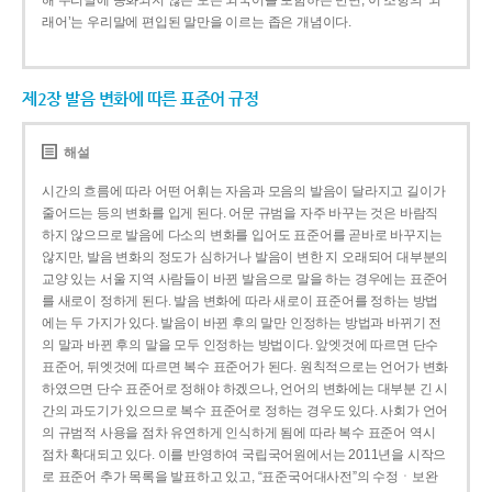
해 우리말에 동화되지 않은 모든 외국어를 포함하는 반면, 이 조항의 ‘외
래어’는 우리말에 편입된 말만을 이르는 좁은 개념이다.
제2장 발음 변화에 따른 표준어 규정
해설
시간의 흐름에 따라 어떤 어휘는 자음과 모음의 발음이 달라지고 길이가
줄어드는 등의 변화를 입게 된다. 어문 규범을 자주 바꾸는 것은 바람직
하지 않으므로 발음에 다소의 변화를 입어도 표준어를 곧바로 바꾸지는
않지만, 발음 변화의 정도가 심하거나 발음이 변한 지 오래되어 대부분의
교양 있는 서울 지역 사람들이 바뀐 발음으로 말을 하는 경우에는 표준어
를 새로이 정하게 된다. 발음 변화에 따라 새로이 표준어를 정하는 방법
에는 두 가지가 있다. 발음이 바뀐 후의 말만 인정하는 방법과 바뀌기 전
의 말과 바뀐 후의 말을 모두 인정하는 방법이다. 앞엣것에 따르면 단수
표준어, 뒤엣것에 따르면 복수 표준어가 된다. 원칙적으로는 언어가 변화
하였으면 단수 표준어로 정해야 하겠으나, 언어의 변화에는 대부분 긴 시
간의 과도기가 있으므로 복수 표준어로 정하는 경우도 있다. 사회가 언어
의 규범적 사용을 점차 유연하게 인식하게 됨에 따라 복수 표준어 역시
점차 확대되고 있다. 이를 반영하여 국립국어원에서는 2011년을 시작으
로 표준어 추가 목록을 발표하고 있고, “표준국어대사전”의 수정ㆍ보완