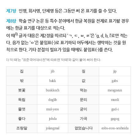
제7항
인명, 회사명, 단체명 등은 그동안 써 온 표기를 쓸 수 있다.
제8항
학술 연구 논문 등 특수 분야에서 한글 복원을 전제로 표기할 경우
에는 한글 표기를 대상으로 적는다.
1)
이 때
글자 대응은 제2장을 따르되 ‘ㄱ, ㄷ, ㅂ, ㄹ’은 ‘g, d, b, l’로만 적는
다. 음가 없는 ‘ㅇ’은 붙임표(-)로 표기하되 어두에서는 생략하는 것을 원
칙으로 한다. 기타 분절의 필요가 있을 때에도 붙임표(-)를 쓴다.
1) '이 때'는 "표준국어대사전"에 따르면 '이때'와 같이 붙여 써야 한다.
집
jib
짚
jip
밖
bakk
값
gabs
붓꽃
buskkoch
먹는
meogneun
독립
doglib
문리
munli
물엿
mul-yeos
굳이
gud-i
좋다
johda
가곡
gagog
조랑말
jolangmal
없었습니다
eobs-eoss-seubnida