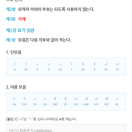
제2항
로마자 이외의 부호는 되도록 사용하지 않는다.
제3항
삭제
제2장 표기 일람
제1항
모음은 다음 각호와 같이 적는다.
1. 단모음
ㅏ
ㅓ
ㅗ
ㅜ
ㅡ
ㅣ
ㅐ
ㅔ
ㅚ
ㅟ
a
eo
o
u
eu
i
ae
e
oe
wi
2. 이중 모음
ㅑ
ㅕ
ㅛ
ㅠ
ㅒ
ㅖ
ㅘ
ㅙ
ㅝ
ㅞ
ㅢ
ya
yeo
yo
yu
yae
ye
wa
wae
wo
we
ui
[붙임 1] ‘ㅢ’는 ‘ㅣ’로 소리 나더라도 ui로 적는다.
(보기) 광희문 Gwanghuimun