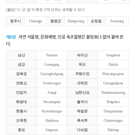
[붙임] ‘시, 군, 읍’의 행정 구역 단위는 생략할 수 있다.
청주시
Cheongju
함평군
Hampyeong
순창읍
Sunchang
제6항
자연 지물명, 문화재명, 인공 축조물명은 붙임표(-) 없이 붙여 쓴
다.
남산
Namsan
속리산
Songnisan
금강
Geumgang
독도
Dokdo
경복궁
Gyeongbokgung
무량수전
Muryangsujeon
연화교
Yeonhwagyo
극락전
Geungnakjeon
안압지
Anapji
남한산성
Namhansanseong
화랑대
Hwarangdae
불국사
Bulguksa
현충사
Hyeonchungsa
독립문
Dongnimmun
오죽헌
Ojukheon
촉석루
Chokseongnu
종묘
Jongmyo
다보탑
Dabotap