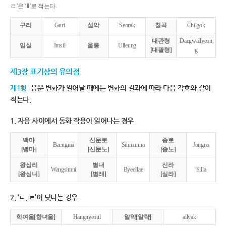
ㄹ’은 ‘ll’로 적는다.
구리
Guri
설악
Seorak
칠곡
Chilgok
대관령
Daegwallyeon
임실
Imsil
울릉
Ulleung
[대괄령]
g
제3장 표기상의 유의점
제1항
음운 변화가 일어날 때에는 변화의 결과에 따라 다음 각호와 같이
적는다.
1. 자음 사이에서 동화 작용이 일어나는 경우
백마
신문로
종로
Baengma
Sinmunno
Jongno
[뱅마]
[신문노]
[종노]
왕십리
별내
신라
Wangsimni
Byeollae
Silla
[왕심니]
[별래]
[실라]
2. ‘ㄴ, ㄹ’이 덧나는 경우
학여울[항녀울]
Hangnyeoul
알약[알략]
allyak