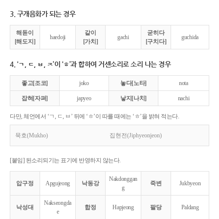
3. 구개음화가 되는 경우
해돋이
같이
굳히다
haedoji
gachi
guchida
[해도지]
[가치]
[구치다]
4. ‘ㄱ, ㄷ, ㅂ, ㅈ’이 ‘ㅎ’과 합하여 거센소리로 소리 나는 경우
좋고[조코]
joko
놓다[노타]
nota
잡혀[자펴]
japyeo
낳지[나치]
nachi
다만, 체언에서 ‘ㄱ, ㄷ, ㅂ’ 뒤에 ‘ㅎ’이 따를 때에는 ‘ㅎ’을 밝혀 적는다.
묵호(Mukho)
집현전(Jiphyeonjeon)
[붙임] 된소리되기는 표기에 반영하지 않는다.
Nakdonggan
압구정
Apgujeong
낙동강
죽변
Jukbyeon
g
Nakseongda
낙성대
합정
Hapjeong
팔당
Paldang
e