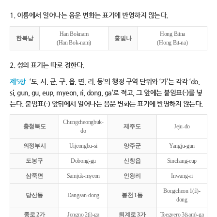
1. 이름에서 일어나는 음운 변화는 표기에 반영하지 않는다.
Han Boknam
Hong Bitna
한복남
홍빛나
(Han Bok-nam)
(Hong Bit-na)
2. 성의 표기는 따로 정한다.
제5항
‘도, 시, 군, 구, 읍, 면, 리, 동’의 행정 구역 단위와 ‘가’는 각각 ‘do,
si, gun, gu, eup, myeon, ri, dong, ga’로 적고, 그 앞에는 붙임표(-)를 넣
는다. 붙임표(-) 앞뒤에서 일어나는 음운 변화는 표기에 반영하지 않는다.
Chungcheongbuk-
충청북도
제주도
Jeju-do
do
의정부시
Uijeongbu-si
양주군
Yangju-gun
도봉구
Dobong-gu
신창읍
Sinchang-eup
삼죽면
Samjuk-myeon
인왕리
Inwang-ri
Bongcheon 1(il)-
당산동
Dangsan-dong
봉천 1동
dong
종로 2가
Jongno 2(i)-ga
퇴계로 3가
Toegyero 3(sam)-ga