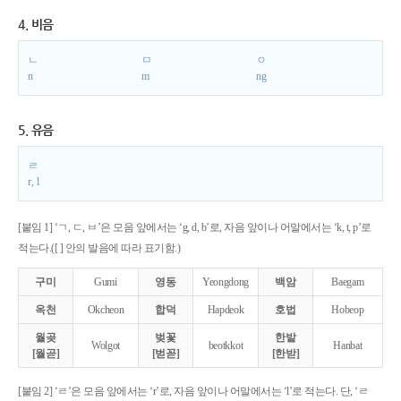
4. 비음
ㄴ
ㅁ
ㅇ
n
m
ng
5. 유음
ㄹ
r, l
[붙임 1] ‘ㄱ, ㄷ, ㅂ’은 모음 앞에서는 ‘g, d, b’로, 자음 앞이나 어말에서는 ‘k, t, p’로
적는다.([ ] 안의 발음에 따라 표기함.)
구미
Gumi
영동
Yeongdong
백암
Baegam
옥천
Okcheon
합덕
Hapdeok
호법
Hobeop
월곶
벚꽃
한밭
Wolgot
beotkkot
Hanbat
[월곧]
[벋꼳]
[한받]
[붙임 2] ‘ㄹ’은 모음 앞에서는 ‘r’로, 자음 앞이나 어말에서는 ‘l’로 적는다. 단, ‘ㄹ