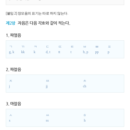
[붙임 2] 장모음의 표기는 따로 하지 않는다.
제2항
자음은 다음 각호와 같이 적는다.
1. 파열음
ㄱ
ㄲ
ㅋ
ㄷ
ㄸ
ㅌ
ㅂ
ㅃ
ㅍ
g, k
kk
k
d, t
tt
t
b, p
pp
p
2. 파찰음
ㅈ
ㅉ
ㅊ
j
jj
ch
3. 마찰음
ㅅ
ㅆ
ㅎ
s
ss
h