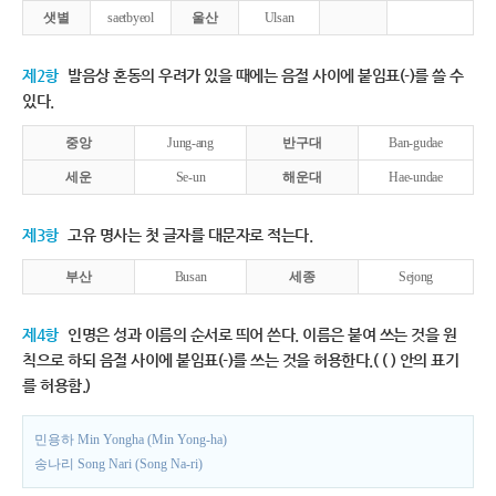
샛별
saetbyeol
울산
Ulsan
제2항
발음상 혼동의 우려가 있을 때에는 음절 사이에 붙임표(-)를 쓸 수
있다.
중앙
Jung-ang
반구대
Ban-gudae
세운
Se-un
해운대
Hae-undae
제3항
고유 명사는 첫 글자를 대문자로 적는다.
부산
Busan
세종
Sejong
제4항
인명은 성과 이름의 순서로 띄어 쓴다. 이름은 붙여 쓰는 것을 원
칙으로 하되 음절 사이에 붙임표(-)를 쓰는 것을 허용한다.( ( ) 안의 표기
를 허용함.)
민용하 Min Yongha (Min Yong-ha)
송나리 Song Nari (Song Na-ri)