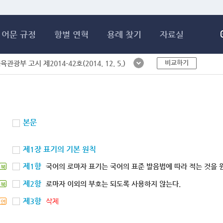
메인콘텐츠 바로가기
어문 규정
항별 연혁
용례 찾기
자료실
비교하기
체육관광부 고시 제2014-42호(2014. 12. 5.)
본문
제1장 표기의 기본 원칙
제1항
국어의 로마자 표기는 국어의 표준 발음법에 따라 적는 것을 
북
제2항
로마자 이외의 부호는 되도록 사용하지 않는다.
북
제3항
삭제
연