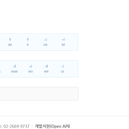
ㅐ
ㅔ
ㅚ
ㅟ
ae
e
oe
wi
ㅘ
ㅙ
ㅝ
ㅞ
ㅢ
a
wae
wo
we
ui
: 02-2669-9737
개발지원(Open API)