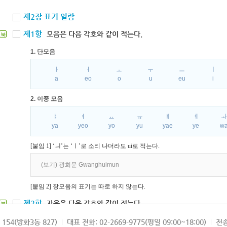
제2장 표기 일람
제1항
모음은 다음 각호와 같이 적는다.
북
1. 단모음
ㅏ
ㅓ
ㅗ
ㅜ
ㅡ
ㅣ
a
eo
o
u
eu
i
2. 이중 모음
ㅑ
ㅕ
ㅛ
ㅠ
ㅒ
ㅖ
ya
yeo
yo
yu
yae
ye
w
[붙임 1] ‘ㅢ’는 ‘ㅣ’로 소리 나더라도 ui로 적는다.
(보기) 광희문 Gwanghuimun
[붙임 2] 장모음의 표기는 따로 하지 않는다.
제2항
자음은 다음 각호와 같이 적는다.
북
1. 파열음
154(방화3동 827)
대표 전화: 02-2669-9775(평일 09:00~18:00)
전송