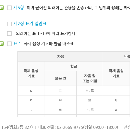
제5항
이미 굳어진 외래어는 관용을 존중하되, 그 범위와 용례는 따로
북
제2장 표기 일람표
외래어는 표 1~19에 따라 표기한다.
표 1
국제 음성 기호와 한글 대조표
북
자음
반
한글
국제 음성
국제 음성
자음 앞
기호
기호
모음 앞
또는 어말
p
ㅍ
ㅂ, 프
j
b
ㅂ
브
ɥ
t
ㅌ
ㅅ, 트
w
d
ㄷ
드
154(방화3동 827)
대표 전화: 02-2669-9775(평일 09:00~18:00)
전송
k
ㅋ
ㄱ, 크