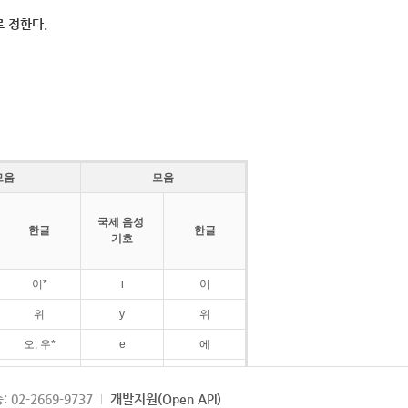
 정한다.
모음
모음
국제 음성
한글
한글
기호
이*
i
이
위
y
위
오, 우*
e
에
ø
외
: 02-2669-9737
개발지원(Open API)
ɛ
에