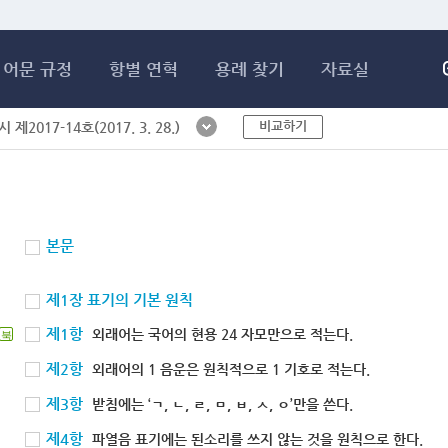
메인콘텐츠 바로가기
어문 규정
항별 연혁
용례 찾기
자료실
비교하기
제2017-14호(2017. 3. 28.)
본문
제1장 표기의 기본 원칙
제1항
외래어는 국어의 현용 24 자모만으로 적는다.
북
제2항
외래어의 1 음운은 원칙적으로 1 기호로 적는다.
제3항
받침에는 ‘ㄱ, ㄴ, ㄹ, ㅁ, ㅂ, ㅅ, ㅇ’만을 쓴다.
제4항
파열음 표기에는 된소리를 쓰지 않는 것을 원칙으로 한다.