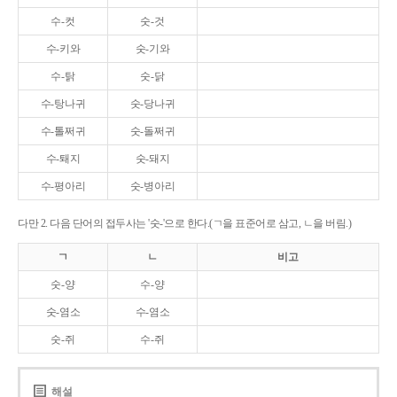
수-컷
숫-것
수-키와
숫-기와
수-탉
숫-닭
수-탕나귀
숫-당나귀
수-톨쩌귀
숫-돌쩌귀
수-퇘지
숫-돼지
수-평아리
숫-병아리
다만 2. 다음 단어의 접두사는 '숫-'으로 한다.(ㄱ을 표준어로 삼고, ㄴ을 버림.)
ㄱ
ㄴ
비고
숫-양
수-양
숫-염소
수-염소
숫-쥐
수-쥐
해설