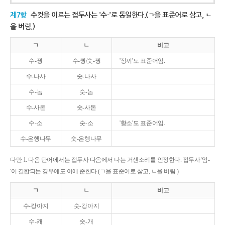
제7항
수컷을 이르는 접두사는 '수-'로 통일한다.(ㄱ을 표준어로 삼고, ㄴ
을 버림.)
ㄱ
ㄴ
비고
수-꿩
수-퀑/숫-꿩
'장끼'도 표준어임.
수-나사
숫-나사
수-놈
숫-놈
수-사돈
숫-사돈
수-소
숫-소
'황소'도 표준어임.
수-은행나무
숫-은행나무
다만 1. 다음 단어에서는 접두사 다음에서 나는 거센소리를 인정한다. 접두사 '암-
'이 결합되는 경우에도 이에 준한다.(ㄱ을 표준어로 삼고, ㄴ을 버림.)
ㄱ
ㄴ
비고
수-캉아지
숫-강아지
수-캐
숫-개