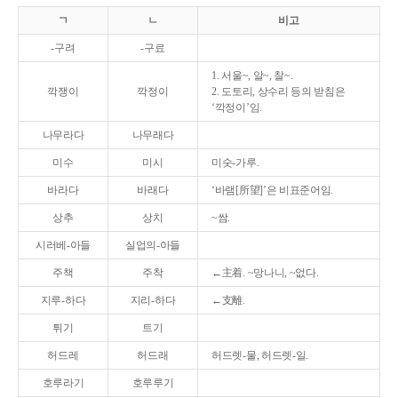
ㄱ
ㄴ
비고
-구려
-구료
1. 서울~, 알~, 찰~.
깍쟁이
깍정이
2. 도토리, 상수리 등의 받침은
‘깍정이’임.
나무라다
나무래다
미수
미시
미숫-가루.
바라다
바래다
‘바램[所望]’은 비표준어임.
상추
상치
~쌈.
시러베-아들
실업의-아들
주책
주착
←主着. ~망나니, ~없다.
지루-하다
지리-하다
←支離.
튀기
트기
허드레
허드래
허드렛-물, 허드렛-일.
호루라기
호루루기