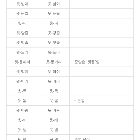
윗-넓이
웃-넓이
윗-눈썹
웃-눈썹
윗-니
웃-니
윗-당줄
웃-당줄
윗-덧줄
웃-덧줄
윗-도리
웃-도리
윗-동아리
웃-동아리
준말은 ‘윗동’임.
윗-막이
웃-막이
윗-머리
웃-머리
윗-목
웃-목
윗-몸
웃-몸
~ 운동.
윗-바람
웃-바람
윗-배
웃-배
윗-벌
웃-벌
윗-변
웃-변
수학 용어.