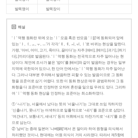
발목쟁이
발목장이
해설
‘ㅣ’ 역행 동화란 뒤에 오는 ‘ㅣ’ 모음 혹은 반모음 ‘ㅣ[j]’에 동화되어 앞에
있는 ‘ㅏ, ㅓ, ㅗ, ㅜ, ㅡ’가 각각 ‘ㅐ, ㅔ, ㅚ, ㅟ, ㅣ’로 바뀌는 현상을 말한다.
가령, ‘아비, 어미, 고기, 죽이다, 끓이다’는 자주 [애비], [에미], [괴기], [쥐기
다], [끼리다]로 발음된다. ‘ㅣ’ 역행 동화는 전국적으로 자주 일어나는 현
상이다. 체언에 조사가 붙은 ‘밥이’를 [배비]와 같이 발음하는 경우는 일부
지역에 국한되어 있으나, 한 단어 안에서는 ‘ㅣ’ 역행 동화가 자주 일어난
다. 그러나 대부분 주의해서 발음하면 피할 수 있는 발음이므로 그 동화
형을 표준어로 삼기 어렵다. 또한 이 동화 현상은 매우 광범위하여 그 동
화형을 다 표준어로 인정하면 오히려 혼란을 일으킬 우려도 있다. 그리하
여 ‘ㅣ’ 역행 동화 현상을 인정하는 표준어는 최소화하였다.
① ‘-나기’는, 서울에서 났다는 뜻의 ‘서울나기’는 그대로 쓰임 직하지만
‘신출나기, 풋나기’는 어색하므로 일률적으로 ‘-내기’를 표준으로 삼았다.
‘여간내기, 보통내기, 새내기’ 등의 어휘에서도 마찬가지로 ‘-내기’를 표준
으로 삼는다.
② ‘남비’는 종래 일본어 ‘나베[鍋]’에서 온 말이라 하여 원형을 의식해서
처리했던 것이나, 현대에는 어원 의식이 거의 사라졌다. 따라서 제5항에