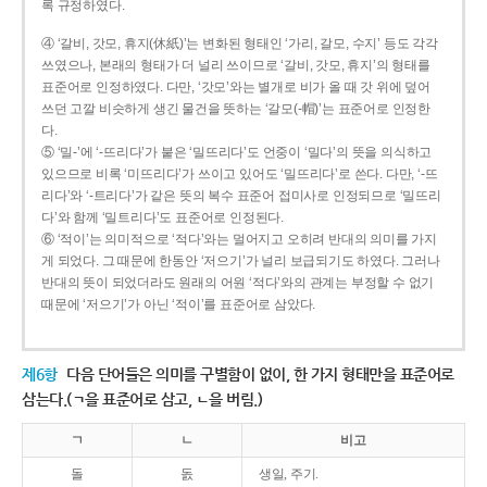
록 규정하였다.
④ ‘갈비, 갓모, 휴지(休紙)’는 변화된 형태인 ‘가리, 갈모, 수지’ 등도 각각
쓰였으나, 본래의 형태가 더 널리 쓰이므로 ‘갈비, 갓모, 휴지’의 형태를
표준어로 인정하였다. 다만, ‘갓모’와는 별개로 비가 올 때 갓 위에 덮어
쓰던 고깔 비슷하게 생긴 물건을 뜻하는 ‘갈모(-帽)’는 표준어로 인정한
다.
⑤ ‘밀-’에 ‘-뜨리다’가 붙은 ‘밀뜨리다’도 언중이 ‘밀다’의 뜻을 의식하고
있으므로 비록 ‘미뜨리다’가 쓰이고 있어도 ‘밀뜨리다’로 쓴다. 다만, ‘-뜨
리다’와 ‘-트리다’가 같은 뜻의 복수 표준어 접미사로 인정되므로 ‘밀뜨리
다’와 함께 ‘밀트리다’도 표준어로 인정된다.
⑥ ‘적이’는 의미적으로 ‘적다’와는 멀어지고 오히려 반대의 의미를 가지
게 되었다. 그 때문에 한동안 ‘저으기’가 널리 보급되기도 하였다. 그러나
반대의 뜻이 되었더라도 원래의 어원 ‘적다’와의 관계는 부정할 수 없기
때문에 ‘저으기’가 아닌 ‘적이’를 표준어로 삼았다.
제6항
다음 단어들은 의미를 구별함이 없이, 한 가지 형태만을 표준어로
삼는다.(ㄱ을 표준어로 삼고, ㄴ을 버림.)
ㄱ
ㄴ
비고
돌
돐
생일, 주기.