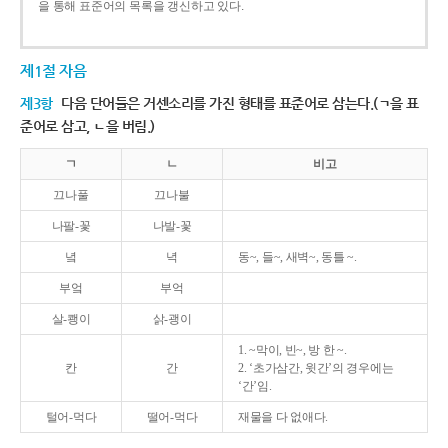
을 통해 표준어의 목록을 갱신하고 있다.
제1절 자음
제3항
다음 단어들은 거센소리를 가진 형태를 표준어로 삼는다.(ㄱ을 표
준어로 삼고, ㄴ을 버림.)
ㄱ
ㄴ
비고
끄나풀
끄나불
나팔-꽃
나발-꽃
녘
녁
동~, 들~, 새벽~, 동틀 ~.
부엌
부억
살-쾡이
삵-괭이
1. ~막이, 빈~, 방 한 ~.
칸
간
2. ‘초가삼간, 윗간’의 경우에는
‘간’임.
털어-먹다
떨어-먹다
재물을 다 없애다.