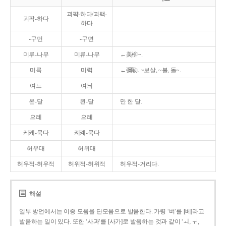
괴퍅-하다/괴팩-
괴팍-하다
하다
-구먼
-구면
미루-나무
미류-나무
←美柳~.
미륵
미력
←彌勒. ~보살, ~불, 돌~.
여느
여늬
온-달
왼-달
만 한 달.
으레
으례
케케-묵다
켸켸-묵다
허우대
허위대
허우적-허우적
허위적-허위적
허우적-거리다.
해설
일부 방언에서는 이중 모음을 단모음으로 발음한다. 가령 ‘벼’를 [베]라고
발음하는 일이 있다. 또한 ‘사과’를 [사가]로 발음하는 것과 같이 ‘ㅚ, ㅟ,