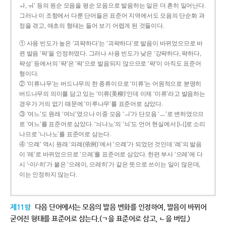
ㅘ, ㅝ’ 등의 원순 모음을 평순 모음으로 발음하는 일은 더 흔히 일어난다.
그러나 이 조항에서 다룬 단어들은 표준어 지역에서도 모음의 단순화 과
정을 겪고, 애초의 형태는 들어 보기 어렵게 된 것들이다.
① 사용 빈도가 높은 ‘괴퍅하다’는 ‘괴팍하다’로 발음이 바뀌었으므로 바
뀐 발음 ‘팍’을 인정하였다. 그러나 사용 빈도가 낮은 ‘강퍅하다, 퍅하다,
퍅성’ 등에서의 ‘퍅’은 ‘팍’으로 발음되지 않으므로 ‘퍅’이 아직도 표준어
형이다.
② ‘미류나무’는 버드나무의 한 종류이므로 ‘미류’는 어원적으로 분명히
버드나무의 의미를 담고 있는 ‘미류(美柳)’인데 이제 ‘미류’라고 발음하는
경우가 거의 없기 때문에 ‘미루나무’를 표준어로 삼았다.
③ ‘여느’도 원래 ‘여늬’였으나 이중 모음 ‘ㅢ’가 단모음 ‘ㅡ’로 변하였으므
로 ‘여느’를 표준어로 삼았다. ‘늬나노’의 ‘늬’도 언어 현실에서 [니]로 소리
나므로 ‘니나노’를 표준어로 삼는다.
④ ‘으례’ 역시 원래 ‘의례(依例)’에서 ‘으례’가 되었던 것인데 ‘례’의 발음
이 ‘레’로 바뀌었으므로 ‘으레’를 표준어로 삼았다. 한편 부사 ‘으레’에 다
시 ‘-이/-히’가 붙은 ‘으레이, 으레히’가 같은 뜻으로 쓰이는 일이 많은데,
이는 인정하지 않는다.
제11항
다음 단어에서는 모음의 발음 변화를 인정하여, 발음이 바뀌어
굳어진 형태를 표준어로 삼는다.(ㄱ을 표준어로 삼고, ㄴ을 버림.)