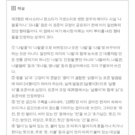
해설
제3항은 예사소리나 된소리가 거센소리로 변한 경우의 예이다. 사실 ‘나
팔꽃’이나 ‘끄나풀’ 등은 이 표준어 규정이 공표되기 전에 이미 일반화되
었던 형태들이다. 이 점에서 여기 예시한 어휘는 이미 뿌리를 내린 형태
들을 인정하는 성격이 크다.
① ‘나발꽃’이 ‘나팔꽃’으로 바뀌었으나 모든 ‘나발’을 ‘나팔’로 바꾸어야
하는 것은 아니다. 일반적인 의미의 ‘나팔’과 함께 놋쇠로 긴 대롱처럼 만
든 전통 관악기의 하나인 ‘나발’도 인정될 뿐만 아니라 ‘나팔바지, 나팔관,
나팔벌레’ 등과 ‘개나발, 병나발’ 등의 합성어에서도 각각 구별되어 쓰인
다.
② 동물 ‘삵’과 ‘고양이’의 준말인 ‘괭이’가 결합한 ‘삵괭이’는 표준 발음법
에 따라 [삭꽹이]가 되어야 하는데, 실제 발음은 [살쾡이]이므로 ‘살쾡
이’를 표준어로 삼았다. 표준어 규정 제26항에서는 ‘살쾡이’와 함께 ‘삵’도
표준어로 인정하였다.
③ ‘칸’은 공간의 구획을 나타내며, ‘간(間)’은 이미 굳어진 한자어 속에서
쓰이거나 공간으로서의 장소를 가리키는 접미사로 쓰인다. 그러므로 ‘위
칸, 한 칸 벌리다, 비어 있는 칸’ 등에서는 ‘칸’을 쓰고 ‘초가삼간, 뒷간, 마
구간, 방앗간, 외양간, 푸줏간, 헛간’ 등에서는 ‘간’을 쓴다.
④ ‘털다’는 달려 있는 것, 붙어 있는 것 따위가 떨어지게 흔들거나 치거나
한다는 뜻으로, 주로 ‘옷, 이불’ 등과 같이 먼지 따위가 붙어 있는 대상을