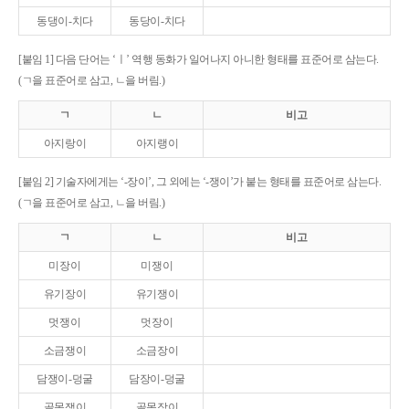
동댕이-치다
동당이-치다
[붙임 1] 다음 단어는 ‘ㅣ’ 역행 동화가 일어나지 아니한 형태를 표준어로 삼는다.
(ㄱ을 표준어로 삼고, ㄴ을 버림.)
ㄱ
ㄴ
비고
아지랑이
아지랭이
[붙임 2] 기술자에게는 ‘-장이’, 그 외에는 ‘-쟁이’가 붙는 형태를 표준어로 삼는다.
(ㄱ을 표준어로 삼고, ㄴ을 버림.)
ㄱ
ㄴ
비고
미장이
미쟁이
유기장이
유기쟁이
멋쟁이
멋장이
소금쟁이
소금장이
담쟁이-덩굴
담장이-덩굴
골목쟁이
골목장이