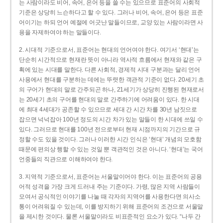
는 사람이라도 비어, 속어, 은어 등을 쓸 수는 있으므로 표준어의 사회적
기준은 상당히 느슨하다고 할 수 있다. 그러나 비어, 속어, 은어 등은 표준
어이기는 하되 언어 예절에 어긋난 말들이므로, 교양 있는 사람이라면 사
용을 자제하여야 하는 말들이다.
2. 시대적 기준으로서, 표준어는 현대의 언어여야 한다. 여기서 ‘현대’는
단순히 시간적으로 현재란 뜻이 아니라 역사적 흐름에서 현재와 같은 구
획에 있는 시대를 말한다. 다른 사회적, 경제적 시대 구분과는 달리 언어
사용에서 현대를 구분하는 데에는 뚜렷한 객관적 기준이 없다. 20세기 초
의 구어가 현대의 말로 간주되곤 하나, 21세기가 상당히 진행된 현재로서
는 20세기 초의 구어를 현대의 말로 간주하기에 어려움이 있다. 한 시대
에 최대 4세대가 공존할 수 있으므로 세대 간 시간 차를 30년 남짓으로
잡으면 넉넉잡아 100년 정도의 시간 차가 있는 말들이 한 시대에 쓰일 수
있다. 그러므로 현대를 100년 전으로부터 현재 시점까지의 기간으로 규
정할 수도 있을 것이다. 그러나 이러한 시간 인식은 ‘현대’ 개념의 모호함
때문에 편의상 행할 수 있는 것일 뿐 객관적인 것은 아니다. ‘현대’는 국어
언중들의 직관으로 이해하여야 한다.
3. 지역적 기준으로서, 표준어는 서울말이어야 한다. 이는 표준어의 공용
어적 성격을 가장 크게 드러내 주는 기준이다. 가령, 많은 지역 사람들이
모여서 공식적인 이야기를 나눌 때 각자의 지역어를 사용한다면 의사소
통이 어려워질 수 있는데, 이를 방지하기 위해 표준어의 조건으로 서울말
을 제시한 것이다. 물론 서울말이라도 비표준적인 요소가 있다. “나두 간