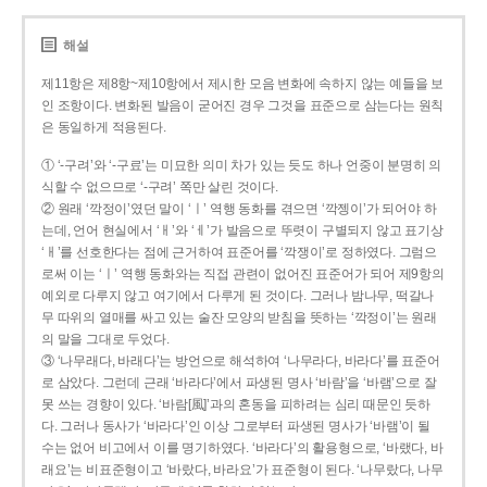
해설
제11항은 제8항~제10항에서 제시한 모음 변화에 속하지 않는 예들을 보
인 조항이다. 변화된 발음이 굳어진 경우 그것을 표준으로 삼는다는 원칙
은 동일하게 적용된다.
① ‘-구려’와 ‘-구료’는 미묘한 의미 차가 있는 듯도 하나 언중이 분명히 의
식할 수 없으므로 ‘-구려’ 쪽만 살린 것이다.
② 원래 ‘깍정이’였던 말이 ‘ㅣ’ 역행 동화를 겪으면 ‘깍젱이’가 되어야 하
는데, 언어 현실에서 ‘ㅐ’와 ‘ㅔ’가 발음으로 뚜렷이 구별되지 않고 표기상
‘ㅐ’를 선호한다는 점에 근거하여 표준어를 ‘깍쟁이’로 정하였다. 그럼으
로써 이는 ‘ㅣ’ 역행 동화와는 직접 관련이 없어진 표준어가 되어 제9항의
예외로 다루지 않고 여기에서 다루게 된 것이다. 그러나 밤나무, 떡갈나
무 따위의 열매를 싸고 있는 술잔 모양의 받침을 뜻하는 ‘깍정이’는 원래
의 말을 그대로 두었다.
③ ‘나무래다, 바래다’는 방언으로 해석하여 ‘나무라다, 바라다’를 표준어
로 삼았다. 그런데 근래 ‘바라다’에서 파생된 명사 ‘바람’을 ‘바램’으로 잘
못 쓰는 경향이 있다. ‘바람[風]’과의 혼동을 피하려는 심리 때문인 듯하
다. 그러나 동사가 ‘바라다’인 이상 그로부터 파생된 명사가 ‘바램’이 될
수는 없어 비고에서 이를 명기하였다. ‘바라다’의 활용형으로, ‘바랬다, 바
래요’는 비표준형이고 ‘바랐다, 바라요’가 표준형이 된다. ‘나무랐다, 나무