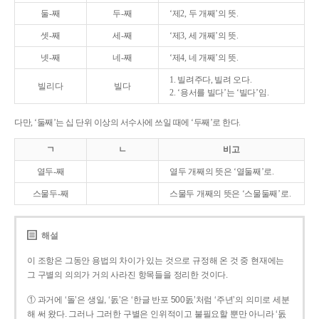
둘-째
두-째
‘제2, 두 개째’의 뜻.
셋-째
세-째
‘제3, 세 개째’의 뜻.
넷-째
네-째
‘제4, 네 개째’의 뜻.
1. 빌려주다, 빌려 오다.
빌리다
빌다
2. ‘용서를 빌다’는 ‘빌다’임.
다만, ‘둘째’는 십 단위 이상의 서수사에 쓰일 때에 ‘두째’로 한다.
ㄱ
ㄴ
비고
열두-째
열두 개째의 뜻은 ‘열둘째’로.
스물두-째
스물두 개째의 뜻은 ‘스물둘째’로.
해설
이 조항은 그동안 용법의 차이가 있는 것으로 규정해 온 것 중 현재에는
그 구별의 의의가 거의 사라진 항목들을 정리한 것이다.
① 과거에 ‘돌’은 생일, ‘돐’은 ‘한글 반포 500돐’처럼 ‘주년’의 의미로 세분
해 써 왔다. 그러나 그러한 구별은 인위적이고 불필요할 뿐만 아니라 ‘돐