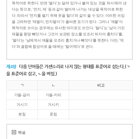
목적어로 취한다. 반면 ‘떨다’는 달려 있거나 붙어 있는 것을 쳐서 떼어 낸
다는 뜻으로, ‘먼지, 재’ 등과 같이 떨어져 나가는 대상을 목적어로 취한
다. 따라서 ‘먼지를 떨기 위해 옷을 털다’와 같이 쓸 수 있다. 이러한 쓰임
을 고려하면 ‘재떨이, 먼지떨이’가 올바른 표기가 된다. 그러나 ‘재물’이
목적어로 쓰이는 경우에는 유사한 의미로도 쓰인다. ‘털다’는 ‘남이 가진
재물을 몽땅 빼앗거나 그것이 보관된 장소를 모조리 뒤지어 훔치다’를,
‘떨다’는 ‘남에게서 재물을 모조리 훔치거나 빼앗다’를 뜻한다. 다만, ‘먹
다’와 결합해 합성어로 쓸 때에는 ‘털어먹다’로 쓴다.
제4항
다음 단어들은 거센소리로 나지 않는 형태를 표준어로 삼는다.(ㄱ
을 표준어로 삼고, ㄴ을 버림.)
ㄱ
ㄴ
비고
가을-갈이
가을-카리
거시기
거시키
분침
푼침
해설