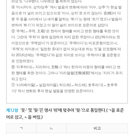
라요’도 ‘나무랬다, 나무래요’를 취하지 않는다.
④ ‘미시/미수, 상치/상추’ 역시 발음의 변화에 따라 ‘미수, 상추’가 현실 발
음으로 더 널리 쓰이고 있으므로 ‘미시, 상치’로 쓰지 않는다. 종(種)이 다
른 두 동물 사이에서 난 새끼를 말하는 ‘튀기’는 원래 ‘트기’였으나 발음이
변하여 ‘튀기’가 되었고 이 말이 널리 쓰이므로 표준어로 삼았다.
⑤ ‘주책(←주착, 主着)’은 한자어 형태를 버리고 변한 형태를 취한 것이
다. 그런데 ‘주착’이 원래 일정하게 자리 잡힌 주장이나 판단력이라는 뜻
이었으므로 ‘주책없다’가 표준어이고 ‘주책이다’는 비표준형이었으나,
‘주책’의 의미로서 ‘일정한 줏대가 없이 되는대로 하는 짓’을 인정함에 따
라 2016년에는 ‘주책없다’와 같은 의미로 쓰이는 ‘주책이다’를 표준형으
로 인정하였다.
⑥ ‘지루하다(←지리하다, 支離--)’ 역시 한자어 어원의 형태를 버리고 변
한 형태를 취한 것이다. 그러나 ‘지리멸렬(支離滅裂)’에서는 ‘지리’가 유지
되고 있다.
⑦ ‘시러베아들(←실업의아들), 허드레(←허드래), 호루라기(←호루루
기)’ 역시 변화된 후의 현실 발음을 반영한 표준어이다.
제12항
‘웃-’ 및 ‘윗-’은 명사 ‘위’에 맞추어 ‘윗-’으로 통일한다.(ㄱ을 표준
어로 삼고, ㄴ을 버림.)
ㄱ
ㄴ
비고