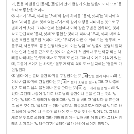
이, 돐을’의 발음인 [돌씨], [돌쓸]이 언어 현실에 있는 발음이 아니므로 ‘돌’
하나로 통합한 것이다.
② 과거에 ‘두째, 세째’는 ‘첫째’와 함께 차례를, ‘둘째, 셋째’는 ‘하나째’와
함께 ‘사과를 벌써 셋째 먹는다’에서와 같이 수량을 나타내는 것으로 구
별하여 써 왔다. 그러나 언어 현실에서 이와 같은 구별은 인위적인 것이
라고 판단되어 ‘둘째, 셋째’로 통합한 것이다. 따라서 ‘두째, 세째, 네째’와
같은 표현은 잘못된 것이다. 다만, ‘두째’가 다른 수 뒤에 오는 ‘열두째, 스
물두째, 서른두째’ 등은 인정하였는데, 이는 받침 ‘ㄹ’ 발음이 분명히 탈락
하는 언어 현실을 근거로 한 것이다. 순서가 첫 번째나 두 번째쯤 되는 차
례를 나타내는 ‘한두째’에서도 ‘두째’로 쓴다. 그러나 이에도 예외가 있는
데, 드물게 쓰이기는 하지만 ‘열두 개째’의 의미로 쓰일 때에는 ‘열둘째’가
인정된다.
③ ‘빌다’에는 원래 물건 따위를 구걸한다는 뜻
과 신
(
밥을 빌러 다니다)
예
이나 사람 따위에 간청한다는 뜻
, 그리고 나중에
(
하늘에 소원을 빌다)
예
갚기로 하고 남의 물건이나 돈을 쓴다는 뜻
이 있
(
친구에게 돈을 빌다)
예
었다. 그런데 나중에 갚기로 하고 남의 물건이나 돈을 쓴다는 뜻의 ‘빌
다’는 ‘빌리다’로 형태가 바뀜에 따라 ‘빌다’를 버리고 ‘빌리다’를 표준어
로 삼은 것이다. ‘빌리다’는 원래 ‘빌다’의 피동형으로서 대가를 받기로 하
고 남에게 물건이나 돈 따위를 내어 주는 것을 뜻하는 말이었다. 그러나
새로운 뜻으로 쓰임에 따라 원래의 의미는 잃어버리게 되었다. 그래서 원
래의 의미로는 ‘빌려주다’가 ‘빌리다’를 대신하여 쓰이게 되었다.