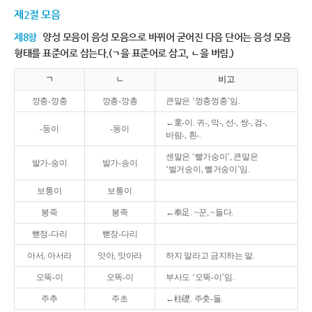
제2절 모음
제8항
양성 모음이 음성 모음으로 바뀌어 굳어진 다음 단어는 음성 모음
형태를 표준어로 삼는다.(ㄱ을 표준어로 삼고, ㄴ을 버림.)
ㄱ
ㄴ
비고
깡충-깡충
깡총-깡총
큰말은 ‘껑충껑충’임.
←童-이. 귀-, 막-, 선-, 쌍-, 검-,
-둥이
-동이
바람-, 흰-.
센말은 ‘빨가숭이’, 큰말은
발가-숭이
발가-송이
‘벌거숭이, 뻘거숭이’임.
보퉁이
보통이
봉죽
봉족
←奉足. ~꾼, ~들다.
뻗정-다리
뻗장-다리
아서, 아서라
앗아, 앗아라
하지 말라고 금지하는 말.
오뚝-이
오똑-이
부사도 ‘오뚝-이’임.
주추
주초
←柱礎. 주춧-돌.