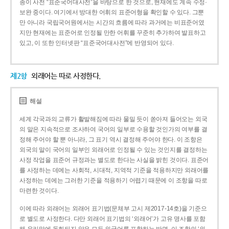
종이 사전 “표준국어대사전”을 바탕으로 한 것으로, 현재에도 계속 수정·
보완 중이다. 여기에서 방대한 어휘의 표준어형을 확인할 수 있다. 그뿐
만 아니라 국립국어원에서는 시간의 흐름에 따라 과거에는 비표준어였
지만 현재에는 표준어로 인정될 만한 어휘를 꾸준히 추가하여 발표하고
있고, 이 또한 인터넷판 “표준국어대사전”에 반영되어 있다.
제2항
외래어는 따로 사정한다.
해설
세계 각국과의 교류가 활발해짐에 따라 물밀 듯이 쏟아져 들어오는 외국
의 말은 지속적으로 조사하여 국어의 일부로 수용할 것인가의 여부를 결
정해 주어야 할 뿐 아니라, 그 표기 역시 결정해 주어야 한다. 이 조항은
외국의 말이 국어의 일부인 외래어로 인정될 수 있는 것인지를 결정하는
사정 작업을 표준어 규정과는 별도로 한다는 사실을 밝힌 것이다. 표준어
를 사정하는 데에는 사회적, 시대적, 지역적 기준을 적용하지만 외래어를
사정하는 데에는 그러한 기준을 적용하기 어렵기 때문에 이 조항을 따로
마련한 것이다.
이에 따라 외래어는 외래어 표기법(문체부 고시 제2017-14호)을 기준으
로 별도로 사정한다. 다만 외래어 표기법의 ‘외래어’가 고유 명사를 포함