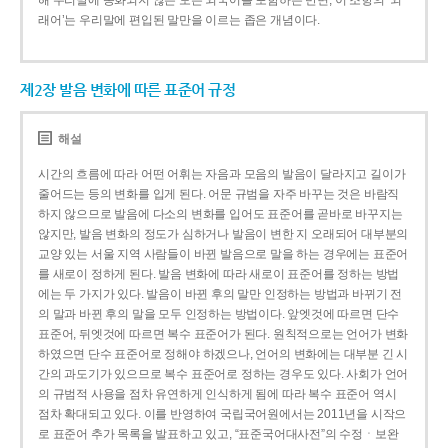
해 우리말에 동화되지 않은 모든 외국어를 포함하는 반면, 이 조항의 ‘외
래어’는 우리말에 편입된 말만을 이르는 좁은 개념이다.
제2장 발음 변화에 따른 표준어 규정
해설
시간의 흐름에 따라 어떤 어휘는 자음과 모음의 발음이 달라지고 길이가
줄어드는 등의 변화를 입게 된다. 어문 규범을 자주 바꾸는 것은 바람직
하지 않으므로 발음에 다소의 변화를 입어도 표준어를 곧바로 바꾸지는
않지만, 발음 변화의 정도가 심하거나 발음이 변한 지 오래되어 대부분의
교양 있는 서울 지역 사람들이 바뀐 발음으로 말을 하는 경우에는 표준어
를 새로이 정하게 된다. 발음 변화에 따라 새로이 표준어를 정하는 방법
에는 두 가지가 있다. 발음이 바뀐 후의 말만 인정하는 방법과 바뀌기 전
의 말과 바뀐 후의 말을 모두 인정하는 방법이다. 앞엣것에 따르면 단수
표준어, 뒤엣것에 따르면 복수 표준어가 된다. 원칙적으로는 언어가 변화
하였으면 단수 표준어로 정해야 하겠으나, 언어의 변화에는 대부분 긴 시
간의 과도기가 있으므로 복수 표준어로 정하는 경우도 있다. 사회가 언어
의 규범적 사용을 점차 유연하게 인식하게 됨에 따라 복수 표준어 역시
점차 확대되고 있다. 이를 반영하여 국립국어원에서는 2011년을 시작으
로 표준어 추가 목록을 발표하고 있고, “표준국어대사전”의 수정ㆍ보완