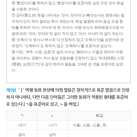
⑥ ‘뻗장다리’를 취하지 않고 ‘뻗정다리’를 표준어로 삼은 것은 언어 현실
을 수용한 것이다.
⑦ 금지(禁止)의 뜻을 나타내는 ‘앗아, 앗아라’는 빼앗는다는 원뜻과는 멀
어져서 단지 하지 말라는 뜻이 되었는데, 현실 발음에 따라 음성 모음 형
태를 취하여 ‘아서, 아서라’로 한 것이다. 어원 의식이 희박해졌으므로 어
법에 따라 ‘앗어, 앗어라’와 같이 적지 않고 ‘아서, 아서라’와 같이 적는다.
⑧ ‘오똑이’도 명사나 부사로 다 인정하지 않고 ‘오뚝이’만을 표준어로 정
하였다. ‘오똑하다’도 취하지 않고 ‘오뚝하다’를 표준어로 삼는다.
⑨ 다만, ‘부주, 사둔, 삼춘’은 널리 쓰이는 형태이나, 이들은 한자어 어원
을 의식하는 경향이 커서 음성 모음화를 인정하지 않고 ‘부조(扶助), 사돈
(査頓), 삼촌(三寸)’과 같이 한자어 발음을 그대로 쓴 것을 표준어로 삼았
다.
제9항
‘ㅣ’ 역행 동화 현상에 의한 발음은 원칙적으로 표준 발음으로 인정
하지 아니하되, 다만 다음 단어들은 그러한 동화가 적용된 형태를 표준어
로 삼는다.(ㄱ을 표준어로 삼고, ㄴ을 버림.)
ㄱ
ㄴ
비고
-내기
-나기
서울-, 시골-, 신출-, 풋-.
냄비
남비