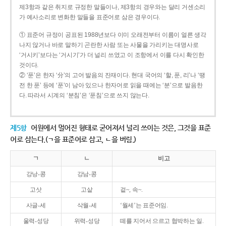
제3항과 같은 취지로 규정한 말들이나, 제3항의 경우와는 달리 거센소리
가 예사소리로 변화한 말들을 표준어로 삼은 경우이다.
① 표준어 규정이 공표된 1988년보다 이미 오래전부터 이름이 얼른 생각
나지 않거나 바로 말하기 곤란한 사람 또는 사물을 가리키는 대명사로
‘거시키’보다는 ‘거시기’가 더 널리 쓰였고 이 조항에서 이를 다시 확인한
것이다.
② ‘푼’은 한자 ‘分’의 고어 발음의 잔재이다. 현대 국어의 ‘할, 푼, 리’나 ‘땡
전 한 푼’ 등에 ‘푼’이 남아 있으나 한자어로 읽을 때에는 ‘분’으로 발음한
다. 따라서 시계의 ‘분침’은 ‘푼침’으로 쓰지 않는다.
제5항
어원에서 멀어진 형태로 굳어져서 널리 쓰이는 것은, 그것을 표준
어로 삼는다.(ㄱ을 표준어로 삼고, ㄴ을 버림.)
ㄱ
ㄴ
비고
강낭-콩
강남-콩
고삿
고샅
겉~, 속~.
사글-세
삭월-세
‘월세’는 표준어임.
울력-성당
위력-성당
떼를 지어서 으르고 협박하는 일.