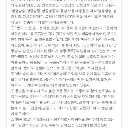
와 관련된 ‘강중강중, 깡쭝깡쭝’도 ‘강종강종, 깡쫑깡쫑’으로 쓰지 않는다.
‘깡충깡충, 강중강중, 깡쭝깡쭝’의 음성 모음 대응형은 각각 ‘껑충껑충, 겅
중겅중, 껑쭝껑쭝’이다. 그러나 ‘ 껑충하다’와 짝을 이루는 말은 ‘깡총하
다’로서 ‘깡충하다’가 오히려 비표준어이다.
② ‘-동이’도 음성 모음화를 인정하여 ‘-둥이’를 표준어로 삼았다. ‘-둥이’의
어원은 아이 ‘동(童)’을 쓴 ‘동이(童-)’이지만 현실 발음에서 멀어진 것으로
인정되어 ‘-둥이’를 표준으로 삼았다. 그에 따라 ‘귀둥이, 막둥이, 쌍둥이,
바람둥이, 흰둥이’에서 모두 ‘-둥이’를 쓴다. 다만, ‘쌍둥이’와는 별개로 ‘쌍
동밤’과 같은 단어에서는 한자어 ‘쌍동(雙童)’의 발음이 살아 있는 것으로
판단되므로 ‘쌍둥밤’으로 쓰지 않는다. 또 살이 올라 보드랍고 통통한 아
이를 뜻하는 ‘옴포동이’는 ‘옴포동하다’의 어근 ‘옴포동’에 ‘-이’가 결합된
말로서 ‘-둥이’와 관련이 없으므로 ‘옴포둥이’와 같이 쓰지 않는다.
③ ‘발가숭이’와 마찬가지로 ‘빨가숭이’도 양성 모음 뒤에 음성 모음이 결
합한 형태를 표준어로 삼는다. 이에 대응하는 짝은 ‘벌거숭이, 뻘거숭
이’이다. 그러나 ‘애송이’는 ‘애숭이’를 인정하지 않는다.
④ 물건을 보에 싸서 꾸려 놓은 것을 뜻하는 ‘보퉁이’와 함께 눈두덩의 불
룩한 부분을 뜻하는 ‘눈퉁이’나 미련한 사람을 낮추어 가리키는 ‘미련퉁
이’ 등에서도 ‘-퉁이’를 쓴다. 그러나 ‘고집통이, 골통이’에서는 ‘통이’를 쓰
는데, 이는 ‘고집통이, 골통이’가 각각 ‘고집통’, ‘골통’에 ‘-이’가 붙은 말이
기 때문이다.
⑤ ‘봉족(奉足), 주초(柱礎)’는 한자어로서의 형태를 인식하지 않고 쓰는
것이 일반적이므로 ‘봉죽, 주추’와 같이 음성 모음 형태를 인정했다.