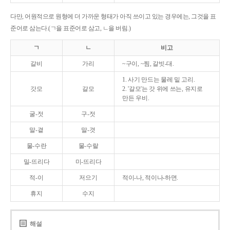
다만, 어원적으로 원형에 더 가까운 형태가 아직 쓰이고 있는 경우에는, 그것을 표
준어로 삼는다.(ㄱ을 표준어로 삼고, ㄴ을 버림.)
ㄱ
ㄴ
비고
갈비
가리
~구이, ~찜, 갈빗-대.
1. 사기 만드는 물레 밑 고리.
갓모
갈모
2. '갈모'는 갓 위에 쓰는, 유지로
만든 우비.
굴-젓
구-젓
말-곁
말-겻
물-수란
물-수랄
밀-뜨리다
미-뜨리다
적-이
저으기
적이-나, 적이나-하면.
휴지
수지
해설