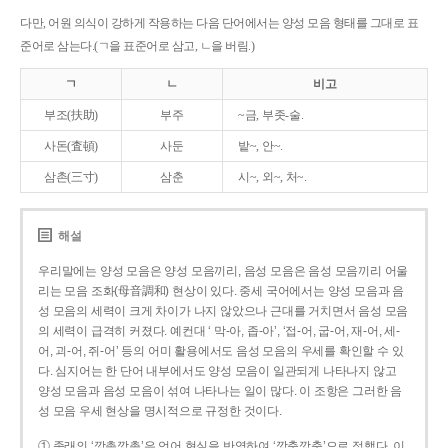
다만, 어원 의식이 강하게 작용하는 다음 단어에서는 양성 모음 형태를 그대로 표
준어로 삼는다.(ㄱ을 표준어로 삼고, ㄴ을 버림.)
ㄱ
ㄴ
비고
부조(扶助)
부주
~금, 부좃-술.
사돈(査頓)
사둔
밭~, 안~.
삼촌(三寸)
삼춘
시~, 외~, 처~.
해설
우리말에는 양성 모음은 양성 모음끼리, 음성 모음은 음성 모음끼리 어울
리는 모음 조화(母音調和) 현상이 있다. 중세 국어에서는 양성 모음과 음
성 모음의 세력이 크게 차이가 나지 않았으나 근대를 거치면서 음성 모음
의 세력이 급격히 커졌다. 예컨대 ‘ 막-아, 좁-아’, ‘접-어, 굽-어, 재-어, 세-
어, 괴-어, 쥐-어’ 등의 어미 활용에서도 음성 모음의 우세를 확인할 수 있
다. 심지어는 한 단어 내부에서도 양성 모음이 일관되게 나타나지 않고
양성 모음과 음성 모음이 섞여 나타나는 일이 많다. 이 조항은 그러한 음
성 모음 우세 현상을 명시적으로 규정한 것이다.
① 종래의 ‘깡총깡총’은 언어 현실을 반영하여 ‘깡충깡충’으로 정했다. 이