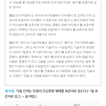
서 ‘강남콩’을 ‘강낭콩’으로 처리한 것과 마찬가지로 ‘냄비’를 표준어로 삼
은 것이다.
[붙임 1] ‘아지랑이’는 과거의 대사전들에서 ‘아지랭이’로 고쳐진 것이 교
과서에 반영되어 ‘아지랭이’가 표준어로 쓰여 왔으나, 현대 언중의 직관
이 ‘아지랑이’를 표준으로 인식하는 경향이 강해 ‘아지랑이’를 표준어로
삼았다. 1936년 “조선어 표준말 모음”에서 ‘아지랑이’를 표준어로 정한
바 있었는데 그것으로 되돌아간 것이다.
[붙임 2] ‘-장이’는 기술자에 붙는 접미사이고 ‘-쟁이’는 기타 어휘에 붙는
접미사이다. 그리고 여기서의 ‘기술자’는 ‘수공업적인 기술자’로 한정한
다. 따라서 ‘칠장이, 유기장이’에서는 ‘-장이’를 표준으로 삼고 ‘멋쟁이, 소
금쟁이, 골목쟁이’ 등에서는 ‘-쟁이’를 표준으로 삼았다. 또한 점을 치는
사람은 ‘점쟁이’가 되고 그림을 그리는 사람을 낮추어 가리키는 말은 ‘환
쟁이’가 된다. 이들은 수공업적인 기술자가 아니기 때문이다. 이처럼 의
미에 따라 ‘-장이’와 ‘-쟁이’를 구별해서 쓰기 때문에 갓을 만드는 기술자
는 ‘갓장이’, 갓을 쓴 사람을 낮잡아 이르는 말은 ‘갓쟁이’가 된다.
제10항
다음 단어는 모음이 단순화한 형태를 표준어로 삼는다.(ㄱ을 표
준어로 삼고, ㄴ을 버림.)
ㄱ
ㄴ
비고