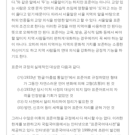
다.”와 같은 말에서 ‘두’는 서울말이기는 하지만 표준어는 아니다. 교양 있
는 사람은 오랜 문자 언어의 관습적 쓰임에 영향을 받아 ‘도’라고 쓰는 것
이 옳다고 믿기 때문이다. 따라서 서울말은 서울 지역의 말을 바탕으로
하되 언중들의 교양 의식을 반영한 말이라고 할 수 있다. 서울말을 표준
어의 조건으로 한다는 이러한 규정을 어떤 지역어를 사용하면 안 된다는
뜻으로 오해하면 안 된다. 표준어는 교육, 방송, 공식적 담화 등에서 써야
할 말이지 지역 사람들끼리 편하게 대화하는 경우에까지 꼭 써야 하는 말
이 아니다. 오히려 여러 지역어는 지역의 문화적 가치를 보존하는 소중한
자산이기도 하고 지역 사람들의 연대 의식을 강화하는 긍정적 기능을 하
기도 한다.
표준어 규정의 실제적인 대상은 다음과 같다.
(가) 1933년 ‘한글 마춤법 통일안’에서 표준어로 규정하였던 형태
가 그동안 자연스러운 언어 변화에 의해 고형(古形)이 된 것
(나) 1933년 당시 미처 사정의 대상이 되지 않아 표준어로서의 자
격을 인정받을 기회가 없었던 것
(다) 각 사전에서 달리 처리하여 정리가 필요한 것
(라) 방언, 신조어 등이 세력을 얻어 표준어 자리를 굳혀 가던 것
그러나 수많은 어휘의 표준어형을 규정에서 다 예시할 수는 없다. 이러한
한계를 보완하고자 국립국어원에서는 인터넷으로 “표준국어대사전”을
제공하고 있다. 인터넷판 “표준국어대사전”은 1999년에 초판이 발간된