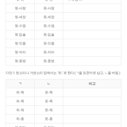
윗-사랑
웃-사랑
윗-세장
웃-세장
윗-수염
웃-수염
윗-입술
웃-입술
윗-잇몸
웃-잇몸
윗-자리
웃-자리
윗-중방
웃-중방
다만 1. 된소리나 거센소리 앞에서는 ‘위-’로 한다.(ㄱ을 표준어로 삼고, ㄴ을 버림.)
ㄱ
ㄴ
비고
위-짝
웃-짝
위-쪽
웃-쪽
위-채
웃-채
위-층
웃-층