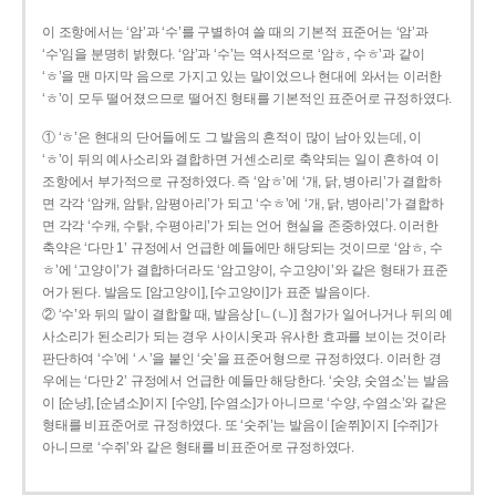
이 조항에서는 ‘암’과 ‘수’를 구별하여 쓸 때의 기본적 표준어는 ‘암’과
‘수’임을 분명히 밝혔다. ‘암’과 ‘수’는 역사적으로 ‘암ㅎ, 수ㅎ’과 같이
‘ㅎ’을 맨 마지막 음으로 가지고 있는 말이었으나 현대에 와서는 이러한
‘ㅎ’이 모두 떨어졌으므로 떨어진 형태를 기본적인 표준어로 규정하였다.
① ‘ㅎ’은 현대의 단어들에도 그 발음의 흔적이 많이 남아 있는데, 이
‘ㅎ’이 뒤의 예사소리와 결합하면 거센소리로 축약되는 일이 흔하여 이
조항에서 부가적으로 규정하였다. 즉 ‘암ㅎ’에 ‘개, 닭, 병아리’가 결합하
면 각각 ‘암캐, 암탉, 암평아리’가 되고 ‘수ㅎ’에 ‘개, 닭, 병아리’가 결합하
면 각각 ‘수캐, 수탉, 수평아리’가 되는 언어 현실을 존중하였다. 이러한
축약은 ‘다만 1’ 규정에서 언급한 예들에만 해당되는 것이므로 ‘암ㅎ, 수
ㅎ’에 ‘고양이’가 결합하더라도 ‘암고양이, 수고양이’와 같은 형태가 표준
어가 된다. 발음도 [암고양이], [수고양이]가 표준 발음이다.
② ‘수’와 뒤의 말이 결합할 때, 발음상 [ㄴ(ㄴ)] 첨가가 일어나거나 뒤의 예
사소리가 된소리가 되는 경우 사이시옷과 유사한 효과를 보이는 것이라
판단하여 ‘수’에 ‘ㅅ’을 붙인 ‘숫’을 표준어형으로 규정하였다. 이러한 경
우에는 ‘다만 2’ 규정에서 언급한 예들만 해당한다. ‘숫양, 숫염소’는 발음
이 [순냥], [순념소]이지 [수양], [수염소]가 아니므로 ‘수양, 수염소’와 같은
형태를 비표준어로 규정하였다. 또 ‘숫쥐’는 발음이 [숟쮜]이지 [수쥐]가
아니므로 ‘수쥐’와 같은 형태를 비표준어로 규정하였다.