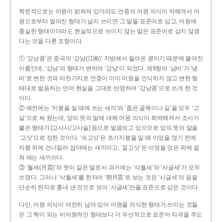
학문적으로는 어원이 밝혀져 있더라도 언중의 어원 의식이 약해져서 어
원으로부터 멀어진 형태가 널리 쓰이면 그 말을 표준어로 삼고, 어원에
충실한 형태이더라도 현실적으로 쓰이지 않는 말은 표준어로 삼지 않겠
다는 것을 다룬 조항이다.
① ‘강낭콩’은 중국의 ‘강남(江南)’ 지방에서 들여온 콩이기 때문에 붙여진
이름인데, ‘강남’의 형태가 변하여 ‘강낭’이 되었다. 제9항의 ‘남비’가 ‘냄
비’로 변한 것과 마찬가지로 언중이 이미 어원을 인식하지 않고 변한 형
태대로 발음하는 언어 현실을 그대로 반영하여 ‘강낭콩’으로 쓰게 한 것
이다.
② 예전에는 ‘지붕을 일 때에 쓰는 새끼’와 ‘좁은 골목이나 길’을 모두 ‘고
샅’으로 써 왔는데, 앞의 뜻의 말에 대해 어원 의식이 희박해져서 조사가
붙은 형태가 [고사시/고사슬] 등으로 발음되고 있으므로 앞의 뜻의 말을
‘고삿’으로 정한 것이다. ‘속고삿’은 초가지붕을 일 때 이엉을 얹기 전에
지붕 위에 건너질러 잡아매는 새끼이고, ‘겉고삿’은 이엉을 얹은 위에 걸
쳐 매는 새끼이다.
③ ‘월세(月貰)’와 뜻이 같은 말로서 과거에는 ‘삭월세’와 ‘사글세’가 모두
쓰였다. 그러나 ‘삭월세’를 한자어 ‘朔月貰’로 보는 것은 ‘사글세’의 음을
단순히 한자로 흉내 낸 것으로 보아 ‘사글세’만을 표준으로 삼은 것이다.
다만, 어원 의식이 여전히 남아 있어 어원을 의식한 형태가 쓰이는 것들
은 그 짝이 되는 비어원적인 형태보다 더 우선적으로 표준어 자격을 주도