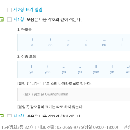
제2장 표기 일람
제1항
모음은 다음 각호와 같이 적는다.
북
1. 단모음
ㅏ
ㅓ
ㅗ
ㅜ
ㅡ
ㅣ
a
eo
o
u
eu
i
2. 이중 모음
ㅑ
ㅕ
ㅛ
ㅠ
ㅒ
ㅖ
ya
yeo
yo
yu
yae
ye
w
[붙임 1] ‘ㅢ’는 ‘ㅣ’로 소리 나더라도 ui로 적는다.
(보기) 광희문 Gwanghuimun
[붙임 2] 장모음의 표기는 따로 하지 않는다.
제2항
자음은 다음 각호와 같이 적는다.
북
1. 파열음
154(방화3동 827)
대표 전화: 02-2669-9775(평일 09:00~18:00)
전송