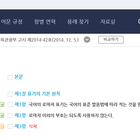
메인콘텐츠 바로가기
어문 규정
항별 연혁
용례 찾기
자료실
비교하기
체육관광부 고시 제2014-42호(2014. 12. 5.)
본문
제1장 표기의 기본 원칙
제1항
국어의 로마자 표기는 국어의 표준 발음법에 따라 적는 것을 
북
제2항
로마자 이외의 부호는 되도록 사용하지 않는다.
북
제3항
삭제
연