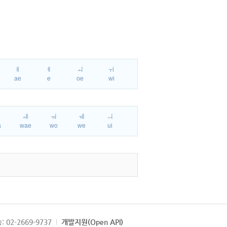
ㅐ
ㅔ
ㅚ
ㅟ
ae
e
oe
wi
ㅘ
ㅙ
ㅝ
ㅞ
ㅢ
a
wae
wo
we
ui
: 02-2669-9737
개발지원(Open API)