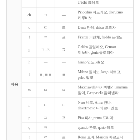
credo 크레도
Pinocchio 피노키오, cherubino
ch
ㅋ
―
케루비노
d
ㄷ
드
Dante 단테, drizza 드리차
f
ㅍ
프
Firenze 피렌체, freddo 프레도
Galileo 갈릴레오, Genova
g
ㄱ, ㅈ
그
제노바, gloria 글로리아
h
―
―
hanno 안노, oh 오
Milano 밀라노, largo 라르고,
l
ㄹ, ㄹㄹ
ㄹ
palco 팔코
자음
Macchiavelli 마키아벨리, mamma
m
ㅁ
ㅁ
맘마, Campanella 캄파넬라
Nero 네로, Anna 안나,
n
ㄴ
ㄴ
divertimento 디베르티멘토
p
ㅍ
프
Pisa 피사, prima 프리마
q
ㅋ
―
quando 콴도, queto 퀘토
r
ㄹ
르
Roma 로마, Marconi 마르코니