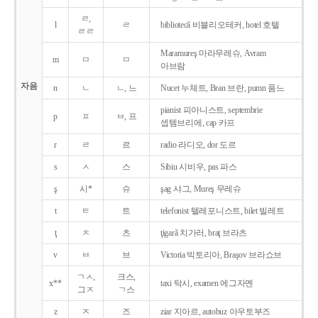
ㄹ,
l
ㄹ
bibliotecǎ 비블리오테커, hotel 호텔
ㄹㄹ
Maramureş 마라무레슈, Avram
m
ㅁ
ㅁ
아브람
자음
n
ㄴ
ㄴ, 느
Nucet 누체트, Bran 브란, pumn 품느
pianist 피아니스트, septembrie
p
ㅍ
ㅂ, 프
셉템브리에, cap 카프
r
ㄹ
르
radio 라디오, dor 도르
s
ㅅ
스
Sibiu 시비우, pas 파스
ş
시*
슈
şag 샤그, Mureş 무레슈
t
ㅌ
트
telefonist 텔레포니스트, bilet 빌레트
ţ
ㅊ
츠
ţigarǎ 치가러, braţ 브라츠
v
ㅂ
브
Victoria 빅토리아, Braşov 브라쇼브
ㄱㅅ,
크스,
x**
taxi 탁시, examen 에그자멘
그ㅈ
ㄱ스
z
ㅈ
즈
ziar 지아르, autobuz 아우토부즈