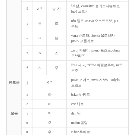
šal 샬, vlasništvo 블라스니슈트보,
š
시*
슈, 시
broš 브로시
telo 텔로, ostrvo 오스트르보, put
t
ㅌ
트
푸트
vatra 바트라, olovka 올로브카,
v
ㅂ
브
proliv 프롤리브
zavoj 자보이, pozno 포즈노, obraz
z
ㅈ
즈
오브라즈
žena 제나, izložba 이즐로주바, muž
ž
ㅈ
주
무주
pojas 포야스, zavoj 자보이, odjelo
반모음
j
이*
오델로
a
아
bakar 바카르
e
에
cev 체브
모음
i
이
dim 딤
o
오
molim 몰림
u
우
zubar 주바르