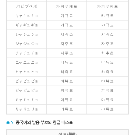
パ ピ プ ペ ポ
파 피 푸 페 포
파 피 푸 페 포
キャ キュ キョ
갸 규 교
캬 큐 쿄
ギャ ギュ ギョ
갸 규 교
갸 규 교
シャ シュ ショ
샤 슈 쇼
샤 슈 쇼
ジャ ジュ ジョ
자 주 조
자 주 조
チャ チュ チョ
자 주 조
차 추 초
ニャ ニュ ニョ
냐 뉴 뇨
냐 뉴 뇨
ヒャ ヒュ ヒョ
햐 휴 효
햐 휴 효
ビャ ビュ ビョ
뱌 뷰 뵤
뱌 뷰 뵤
ピャ ピュ ピョ
퍄 퓨 표
퍄 퓨 표
ミャ ミュ ミョ
먀 뮤 묘
먀 뮤 묘
リャ リュ リョ
랴 류 료
랴 류 료
표 5
중국어의 발음 부호와 한글 대조표
성 모 (聲母)