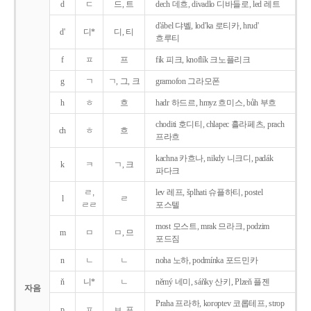
d
ㄷ
드, 트
dech 데흐, divadlo 디바들로, led 레트
d'ábel 댜벨, lod'ka 로티카, hrud'
d'
디*
디, 티
흐루티
f
ㅍ
프
fík 피크, knoflík 크노플리크
g
ㄱ
ㄱ, 그, 크
gramofon 그라모폰
h
ㅎ
흐
hadr 하드르, hmyz 흐미스, bůh 부흐
choditi 호디티, chlapec 흘라페츠, prach
ch
ㅎ
흐
프라흐
kachna 카흐나, nikdy 니크디, padák
k
ㅋ
ㄱ, 크
파다크
ㄹ,
lev 레프, šplhati 슈플하티, postel
l
ㄹ
ㄹㄹ
포스텔
most 모스트, mrak 므라크, podzim
m
ㅁ
ㅁ, 므
포드짐
n
ㄴ
ㄴ
noha 노하, podmínka 포드민카
ň
니*
ㄴ
němý 네미, sáňky 산키, Plzeň 플젠
자음
Praha 프라하, koroptev 코롭테프, strop
p
ㅍ
ㅂ, 프