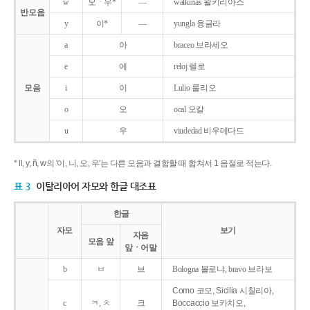
w
오ㆍ우*
―
walkirias 왈키리아스
반모음
y
이*
―
yungla 융글라
a
아
braceo 브라세오
e
에
reloj 렐로
모음
i
이
Lulio 룰리오
o
오
ocal 오칼
u
우
viudedad 비우데다드
* ll, y, ñ, w의 '이, 니, 오, 우'는 다른 모음과 결합할 때 합쳐서 1 음절로 적는다.
표 3
이탈리아어 자모와 한글 대조표
한글
자모
보기
자음
모음 앞
앞ㆍ어말
b
ㅂ
브
Bologna 볼로냐, bravo 브라보
Como 코모, Sicilia 시칠리아,
c
ㅋ, ㅊ
크
Boccaccio 보카치오,