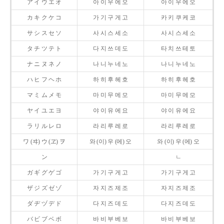
ア イ ウ エ オ
아 이 우 에 오
아 이 우 에 오
カ キ ク ケ コ
가 기 구 게 고
카 키 쿠 케 코
サ シ ス セ ソ
사 시 스 세 소
사 시 스 세 소
タ チ ツ テ ト
다 지 쓰 데 도
타 치 쓰 테 토
ナ ニ ヌ ネ ノ
나 니 누 네 노
나 니 누 네 노
ハ ヒ フ ヘ ホ
하 히 후 헤 호
하 히 후 헤 호
マ ミ ム メ モ
마 미 무 메 모
마 미 무 메 모
ヤ イ ユ エ ヨ
야 이 유 에 요
야 이 유 에 요
ラ リ ル レ ロ
라 리 루 레 로
라 리 루 레 로
ワ (ヰ) ウ (ヱ) ヲ
와 (이) 우 (에) 오
와 (이) 우 (에) 오
ン
ㄴ
ガ ギ グ ゲ ゴ
가 기 구 게 고
가 기 구 게 고
ザ ジ ズ ゼ ゾ
자 지 즈 제 조
자 지 즈 제 조
ダ ヂ ヅ デ ド
다 지 즈 데 도
다 지 즈 데 도
バ ビ ブ ベ ボ
바 비 부 베 보
바 비 부 베 보