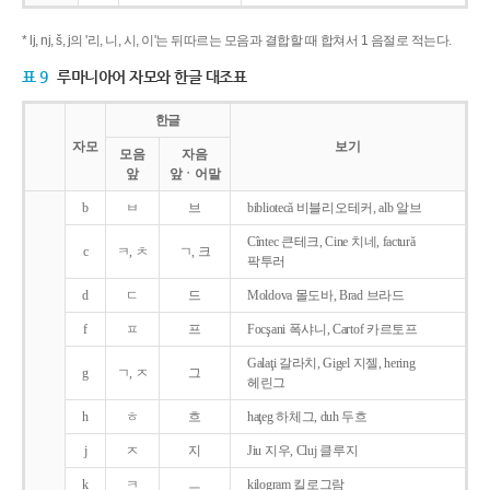
* lj, nj, š, j의 '리, 니, 시, 이'는 뒤따르는 모음과 결합할 때 합쳐서 1 음절로 적는다.
표 9
루마니아어 자모와 한글 대조표
한글
자모
보기
모음
자음
앞
앞ㆍ어말
b
ㅂ
브
bibliotecǎ 비블리오테커, alb 알브
Cîntec 큰테크, Cine 치네, facturǎ
c
ㅋ, ㅊ
ㄱ, 크
팍투러
d
ㄷ
드
Moldova 몰도바, Brad 브라드
f
ㅍ
프
Focşani 폭샤니, Cartof 카르토프
Galaţi 갈라치, Gigel 지젤, hering
g
ㄱ, ㅈ
그
헤린그
h
ㅎ
흐
haţeg 하체그, duh 두흐
j
ㅈ
지
Jiu 지우, Cluj 클루지
k
ㅋ
ㅡ
kilogram 킬로그람