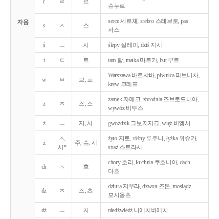
r
ㄹ
르
슈누르
serce 세르체, srebro 스레브로, pas
자음
s
ㅅ
스
파스
ś
ㅡ
시
ślepy 실레피, dziś 지시
t
ㅌ
트
tam 탐, matka 마트카, but 부트
Warszawa 바르샤바, piwnica 피브니차,
w
ㅂ
브, 프
krew 크레프
zamek 자메크, zbrodnia 즈브로드니아,
z
ㅈ
즈, 스
wywóz 비부스
ź
ㅡ
지, 시
gwoździk 그보지지크, więź 비엥시
ㅈ,
żyto 지토, różny 루주니, łyżka 위슈카,
ż
주, 슈, 시
시*
straż 스트라시
chory 호리, kuchnia 쿠흐니아, dach
ch
ㅎ
흐
다흐
dziura 지우라, dzwon 즈본, mosiądz
dz
ㅈ
즈, 츠
모시옹츠
dź
ㅡ
치
niedźwiedź 니에치비에치