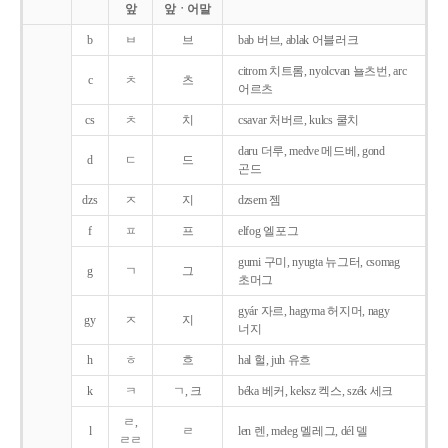
앞
앞ㆍ어말
b
ㅂ
브
bab 버브, ablak 어블러크
citrom 치트롬, nyolcvan 뇰츠번, arc
c
ㅊ
츠
어르츠
cs
ㅊ
치
csavar 처버르, kulcs 쿨치
daru 더루, medve 메드베, gond
d
ㄷ
드
곤드
dzs
ㅈ
지
dzsem 젬
f
ㅍ
프
elfog 엘포그
gumi 구미, nyugta 뉴그터, csomag
g
ㄱ
그
초머그
gyár 자르, hagyma 허지머, nagy
gy
ㅈ
지
너지
h
ㅎ
흐
hal 헐, juh 유흐
k
ㅋ
ㄱ, 크
béka 베커, keksz 켁스, szék 세크
ㄹ,
l
ㄹ
len 렌, meleg 멜레그, dél 델
ㄹㄹ