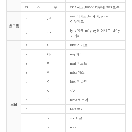
zs
ㅈ
주
zsák 자크, tőzsde 퇴주데, rozs 로주
ajak 어여크, fej 페이, január
j
이*
여누아르
반모음
lyuk 유크, mélység 메이셰그, király
ly
이*
키라이
a
어
lakat 러커트
á
아
máj 마이
e
에
mert 메르트
é
에
mész 메스
i
이
isten 이슈텐
í
이
sí 시
o
오
torna 토르너
모음
ó
오
róka 로커
ö
외
sör 쇠르
ő
외
nő 뇌