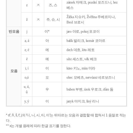
zámek 자메크, pozdní 포즈드니, bez
z
ㅈ
즈, 스
베스
Žižka 지슈카, Žvěřina 주베르지나,
ž
ㅈ
주, 슈, 시
Brož 브로시
반모음
j
이*
jaro 야로, pokoj 포코이
a, á
아
balík 발리크, komár 코마르
e, é
에
dech 데흐, léto 레토
ě
예
sěst 셰스트, věk 베크
i, í
이
kino 키노, míra 미라
모음
o,ó
오
obec 오베츠, nervózni 네르보즈니
u, ú,
우
buben 부벤, úrok 우로크, dům 둠
ů
y, ý
이
jazyk
야지크, líný 리니
* d', ň, š, t', j의 '디, 니, 시, 티, 이'는 뒤따르는 모음과 결합할 때 합쳐서 1 음절로 적는
다.
** x는 개별 용례에 따라 한글 표기를 정한다.