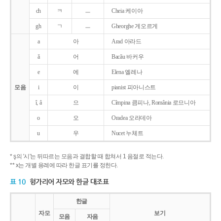
ch
ㅋ
ㅡ
Cheia 케이아
gh
ㄱ
ㅡ
Gheorghe 게오르게
a
아
Arad 아라드
ǎ
어
Bacǎu 바커우
e
에
Elena 엘레나
모음
i
이
pianist 피아니스트
î, â
으
Cîmpina 큼피나, România 로므니아
o
오
Oradea 오라데아
u
우
Nucet 누체트
* ş의 '시'는 뒤따르는 모음과 결합할 때 합쳐서 1 음절로 적는다.
** x는 개별 용례에 따라 한글 표기를 정한다.
표 10
헝가리어 자모와 한글 대조표
한글
자모
보기
모음
자음