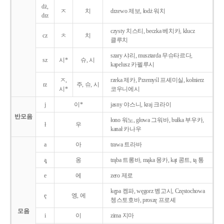
dż,
ㅈ
치
drzewo 제보, łodż 워치
drz
czysty 치스티, beczka 베치카, klucz
cz
ㅊ
치
클루치
szary 샤리, musztarda 무슈타르다,
sz
시*
슈, 시
kapelusz 카펠루시
ㅈ,
rzeka 제카, Przemyśl 프셰미실, kołnierz
rz
주, 슈, 시
시*
코우니에시
j
이*
jasny 야스니, kraj 크라이
반모음
łono 워노, głowa 그워바, bułka 부우카,
ł
우
kanał 카나우
a
아
trawa 트라바
ą̨
옹
trąba 트롱바, mąka 몽카, kąt 콩트, tą 통
e
에
zero 제로
kępa 켕파, węgorz 벵고시, Częstochowa
ę
엥, 에
쳉스토호바, proszę 프로셰
모음
i
이
zima 지마