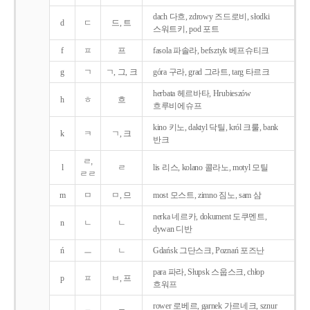
dach 다흐, zdrowy 즈드로비, słodki
d
ㄷ
드, 트
스워트키, pod 포트
f
ㅍ
프
fasola 파솔라, befsztyk 베프슈티크
g
ㄱ
ㄱ, 그, 크
góra 구라, grad 그라트, targ 타르크
herbata 헤르바타, Hrubieszów
h
ㅎ
흐
흐루비에슈프
kino 키노, daktyl 닥틸, król 크룰, bank
k
ㅋ
ㄱ, 크
반크
ㄹ,
l
ㄹ
lis 리스, kolano 콜라노, motyl 모틸
ㄹㄹ
m
ㅁ
ㅁ, 므
most 모스트, zimno 짐노, sam 삼
nerka 네르카, dokument 도쿠멘트,
n
ㄴ
ㄴ
dywan 디반
ń
ㅡ
ㄴ
Gdańsk 그단스크, Poznań 포즈난
para 파라, Słupsk 스웁스크, chłop
p
ㅍ
ㅂ, 프
흐워프
rower 로베르, garnek 가르네크, sznur