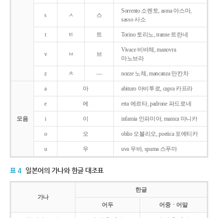
Sorrento 소렌토, asma 아스마,
s
ㅅ
스
sasso 사소
t
ㅌ
트
Torino 토리노, tranne 트란네
Vivace 비바체, manovra
v
ㅂ
브
마노브라
z
ㅊ
―
nozze 노체, mancanza 만칸차
a
아
abituro 아비투로, capra 카프라
e
에
erta 에르타, padrone 파드로네
모음
i
이
infamia 인파미아, manica 마니카
o
오
oblio 오블리오, poetica 포에티카
u
우
uva 우바, spuma 스푸마
표 4
일본어의 가나와 한글 대조표
한글
가나
어두
어중ㆍ어말