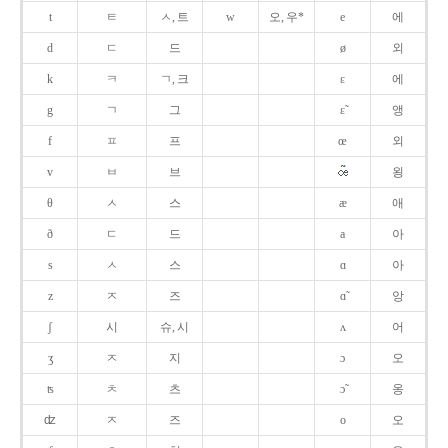
t
ㅌ
ㅅ, 트
w
오, 우*
e
에
d
ㄷ
드
ø
외
k
ㅋ
ㄱ, 크
ɛ
에
g
ㄱ
그
ɛ̃
앵
f
ㅍ
프
œ
외
v
ㅂ
브
욍
θ
ㅅ
스
æ
애
ð
ㄷ
드
a
아
s
ㅅ
스
ɑ
아
z
ㅈ
즈
ɑ̃
앙
ʃ
시
슈, 시
ʌ
어
ʒ
ㅈ
지
ɔ
오
ʦ
ㅊ
츠
ɔ̃
옹
ʣ
ㅈ
즈
o
오