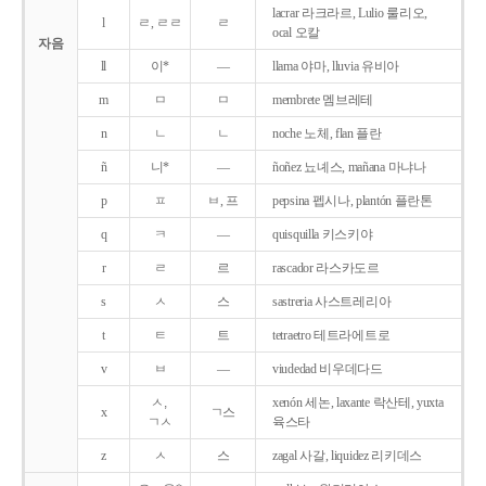
lacrar 라크라르, Lulio 룰리오,
l
ㄹ, ㄹㄹ
ㄹ
ocal 오칼
자음
ll
이*
―
llama 야마, lluvia 유비아
m
ㅁ
ㅁ
membrete 멤브레테
n
ㄴ
ㄴ
noche 노체, flan 플란
ñ
니*
―
ñoñez 뇨녜스, mañana 마냐나
p
ㅍ
ㅂ, 프
pepsina 펩시나, plantón 플란톤
q
ㅋ
―
quisquilla 키스키야
r
ㄹ
르
rascador 라스카도르
s
ㅅ
스
sastreria 사스트레리아
t
ㅌ
트
tetraetro 테트라에트로
v
ㅂ
―
viudedad 비우데다드
ㅅ,
xenón 세논, laxante 락산테, yuxta
x
ㄱ스
ㄱㅅ
육스타
z
ㅅ
스
zagal 사갈, liquidez 리키데스