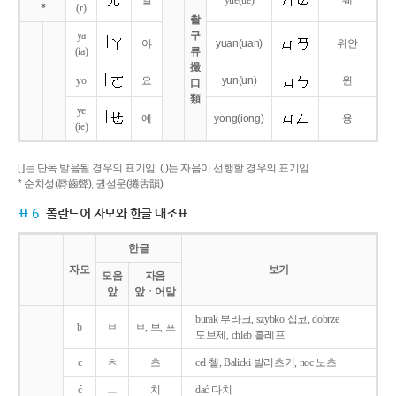
얼
yue
(ue)
웨
*
(r)
촬
ya
구
야
yuan
(uan)
위안
(ia)
류
撮
yo
요
yun
(un)
윈
口
類
ye
예
yong
(iong)
융
(ie)
[ ]는 단독 발음될 경우의 표기임. ( )는 자음이 선행할 경우의 표기임.
* 순치성(脣齒聲), 권설운(捲舌韻).
표 6
폴란드어 자모와 한글 대조표
한글
자모
보기
모음
자음
앞
앞ㆍ어말
burak 부라크, szybko 십코, dobrze
b
ㅂ
ㅂ, 브, 프
도브제, chleb 흘레프
c
ㅊ
츠
cel 첼, Balicki 발리츠키, noc 노츠
ć
ㅡ
치
dać 다치