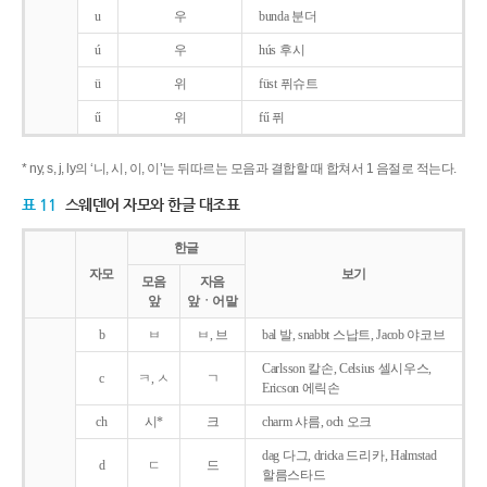
u
우
bunda 분더
ú
우
hús 후시
ü
위
füst 퓌슈트
ű
위
fű 퓌
* ny, s, j, ly의 ‘니, 시, 이, 이’는 뒤따르는 모음과 결합할 때 합쳐서 1 음절로 적는다.
표 11
스웨덴어 자모와 한글 대조표
한글
자모
보기
모음
자음
앞
앞ㆍ어말
b
ㅂ
ㅂ, 브
bal 발, snabbt 스납트, Jacob 야코브
Carlsson 칼손, Celsius 셀시우스,
c
ㅋ, ㅅ
ㄱ
Ericson 에릭손
ch
시*
크
charm 샤름, och 오크
dag 다그, dricka 드리카, Halmstad
d
ㄷ
드
할름스타드