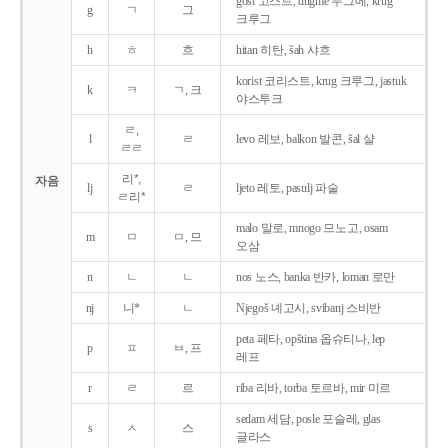
gost 고스트, dugme 두그메, krug
g
ㄱ
그
크루그
h
ㅎ
흐
hitan 히탄, šah 샤흐
korist 코리스트, krug 크루그, jastuk
k
ㅋ
ㄱ, 크
야스투크
ㄹ,
l
ㄹ
levo 레보, balkon 발콘, šal 샬
ㄹㄹ
리*,
자음
lj
ㄹ
ljeto 레토, pasulj 파술
ㄹ리*
malo 말로, mnogo 므노고, osam
m
ㅁ
ㅁ, 므
오삼
n
ㄴ
ㄴ
nos 노스, banka 반카, loman 로만
nj
니*
ㄴ
Njegoš 녜고시, svibanj 스비반
peta 페타, opština 옵슈티나, lep
p
ㅍ
ㅂ, 프
레프
r
ㄹ
르
riba 리바, torba 토르바, mir 미르
sedam 세담, posle 포슬레, glas
s
ㅅ
스
글라스