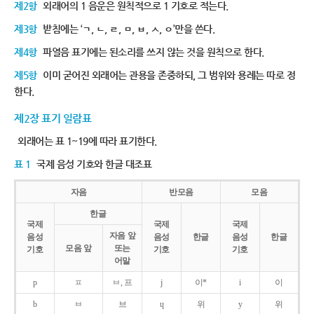
제2항
외래어의 1 음운은 원칙적으로 1 기호로 적는다.
제3항
받침에는 ‘ㄱ, ㄴ, ㄹ, ㅁ, ㅂ, ㅅ, ㅇ’만을 쓴다.
제4항
파열음 표기에는 된소리를 쓰지 않는 것을 원칙으로 한다.
제5항
이미 굳어진 외래어는 관용을 존중하되, 그 범위와 용례는 따로 정
한다.
제2장 표기 일람표
외래어는 표 1~19에 따라 표기한다.
표 1
국제 음성 기호와 한글 대조표
자음
반모음
모음
한글
국제
국제
국제
자음 앞
음성
음성
한글
음성
한글
모음 앞
또는
기호
기호
기호
어말
p
ㅍ
ㅂ, 프
j
이*
i
이
b
ㅂ
브
ɥ
위
y
위