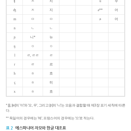
ʧ
ㅊ
치
u
우
ʤ
ㅈ
지
ə**
어
m
ㅁ
ㅁ
ɚ
어
n
ㄴ
ㄴ
ɲ
니*
뉴
ŋ
ㅇ
ㅇ
l
ㄹ, ㄹㄹ
ㄹ
r
ㄹ
르
h
ㅎ
흐
ç
ㅎ
히
x
ㅎ
흐
* [j], [w]의 '이'와 '오, 우', 그리고 [ɲ]의 '니'는 모음과 결합할 때 제3장 표기 세칙에 따른
다.
** 독일어의 경우에는 '에', 프랑스어의 경우에는 '으'로 적는다.
표 2
에스파냐어 자모와 한글 대조표