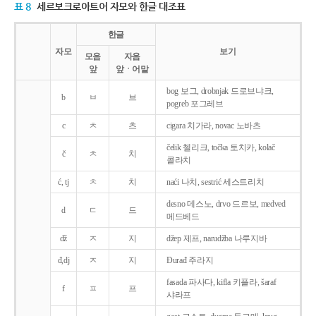
표 8
세르보크로아트어 자모와 한글 대조표
한글
자모
보기
모음
자음
앞
앞ㆍ어말
bog 보그, drobnjak 드로브냐크,
b
ㅂ
브
pogreb 포그레브
c
ㅊ
츠
cigara 치가라, novac 노바츠
čelik 첼리크, točka 토치카, kolač
č
ㅊ
치
콜라치
ć, tj
ㅊ
치
naći 나치, sestrić 세스트리치
desno 데스노, drvo 드르보, medved
d
ㄷ
드
메드베드
dž
ㅈ
지
džep 제프, narudžba 나루지바
đ,dj
ㅈ
지
Ðurađ 주라지
fasada 파사다, kifla 키플라, šaraf
f
ㅍ
프
샤라프