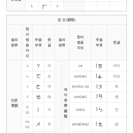
h
ㅎ
운 모 (韻母)
한
어
한어
음의
병
주음
한
음의
주음
병음
한글
분류
음
부호
글
분류
부호
자모
자
모
a
아
yai
야이
o
오
yao
(iao)
야오
e
어
you
(iou,
iu)
유
제
치
ê
에
yan
(ian)
옌
단운
류
單韻
齊
yi
이
yin(in)
인
齒
(i)
類
wu
우
yang
(iang)
양
(u)