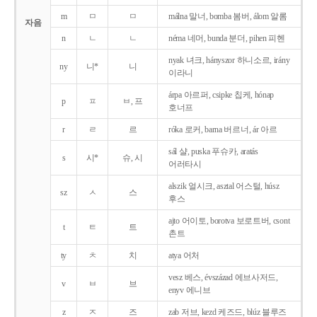
m
ㅁ
ㅁ
málna 말너, bomba 봄버, álom 알롬
자음
n
ㄴ
ㄴ
néma 네머, bunda 분더, pihen 피헨
nyak 녀크, hányszor 하니소르, irány
ny
니*
니
이라니
árpa 아르퍼, csipke 칩케, hónap
p
ㅍ
ㅂ, 프
호너프
r
ㄹ
르
róka 로커, barna 버르너, ár 아르
sál 샬, puska 푸슈카, aratás
s
시*
슈, 시
어러타시
alszik 얼시크, asztal 어스털, húsz
sz
ㅅ
스
후스
ajto 어이토, borotva 보로트버, csont
t
ㅌ
트
촌트
ty
ㅊ
치
atya 어처
vesz 베스, évszázad 에브사저드,
v
ㅂ
브
enyv 에니브
z
ㅈ
즈
zab 저브, kezd 케즈드, blúz 블루즈