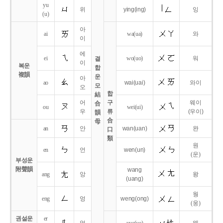
yu
위
ying
(ing)
잉
(u)
아
ai
wa
(ua)
와
이
에
ei
wo
(uo)
워
결
이
복운
합
複韻
운
아
ao
wai
(uai)
와이
모
오
합
結
어
구
웨이
合
ou
wei
(ui)
우
류
(우이)
韻
合
母
an
안
wan
(uan)
완
口
類
원
en
언
wen
(un)
(운)
부성운
附聲韻
wang
ang
앙
왕
(uang)
웡
eng
엉
weng
(ong)
(웅)
권설운
er