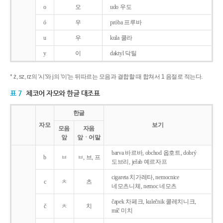
o
오
udo 우도
ó
우
próba 프루바
u
우
kula 쿨라
y
이
daktyl 닥틸
* ż, sz, rz의 '시'와 j의 '이'는 뒤따르는 모음과 결합할 때 합쳐서 1 음절로 적는다.
표 7
체코어 자모와 한글 대조표
한글
자모
보기
모음
자음
앞
앞ㆍ어말
barva 바르바, obchod 옵호트, dobrý
b
ㅂ
ㅂ, 브, 프
도브리, jeřab 예르자프
cigareta 치가레타, nemocnice
c
ㅊ
츠
네모츠니체, nemoc 네모츠
čapek 차페크, kulečnik 쿨레치니크,
č
ㅊ
치
míč 미치