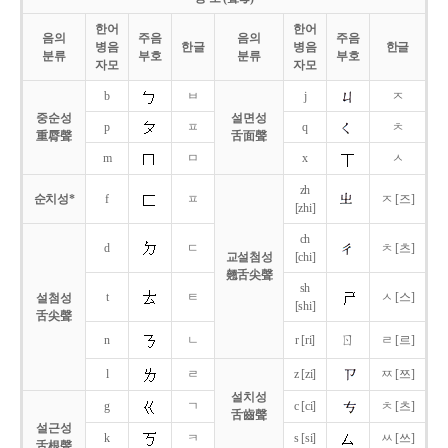
한어
한어
음의
주음
음의
주음
병음
한글
병음
한글
분류
부호
분류
부호
자모
자모
b
ㅂ
j
ㅈ
중순성
설면성
p
ㅍ
q
ㅊ
重脣聲
舌面聲
m
ㅁ
x
ㅅ
zh
순치성*
f
ㅍ
ㅈ [즈]
[zhi]
ch
d
ㄷ
ㅊ [츠]
교설첨성
[chi]
翹舌尖聲
sh
t
ㅌ
ㅅ [스]
설첨성
[shi]
舌尖聲
ㄖ
n
ㄴ
r [ri]
ㄹ [르]
l
ㄹ
z [zi]
ㅉ [쯔]
설치성
g
ㄱ
c [ci]
ㅊ [츠]
舌齒聲
설근성
k
ㅋ
s [si]
ㅆ [쓰]
舌根聲