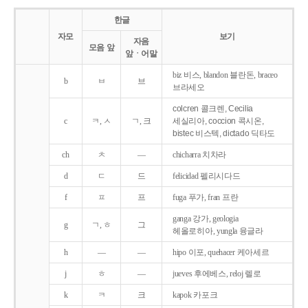
한글
자모
보기
자음
모음 앞
앞ㆍ어말
biz 비스, blandon 블란돈, braceo
b
ㅂ
브
브라세오
colcren 콜크렌, Cecilia
c
ㅋ, ㅅ
ㄱ, 크
세실리아, coccion 콕시온,
bistec 비스텍, dictado 딕타도
ch
ㅊ
―
chicharra 치차라
d
ㄷ
드
felicidad 펠리시다드
f
ㅍ
프
fuga 푸가, fran 프란
ganga 강가, geologia
g
ㄱ, ㅎ
그
헤올로히아, yungla 융글라
h
―
―
hipo 이포, quehacer 케아세르
j
ㅎ
―
jueves 후에베스, reloj 렐로
k
ㅋ
크
kapok 카포크