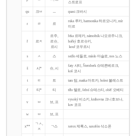
스트로프
qu
크ㅂ
ㅡ
quasi 크바시
ruka 루카, harmonika 하르모니카, mír
r
ㄹ
르
미르
르주,
řeka 르제카, námořník 나모르주니크,
ř
르ㅈ
르슈,
hořký 호르슈키,
르시
kouř 코우르시
s
ㅅ
스
sedlo 세들로, máslo 마슬로, nos 노스
šaty 샤티, Šternberk 슈테른베르크,
š
시*
슈, 시
koš 코시
t
ㅌ
트
tam 탐, matka 마트카, bolest 볼레스트
t'
티*
티
tělo 텔로, štěstí 슈테스티, obět' 오베티
vysoký 비소키, knihovna 크니호브나,
v
ㅂ
브, 프
kov 코프
w
ㅂ
브, 프
ㄱㅅ,
x**
ㄱ스
xerox 제록스, saxofón 삭소폰
ㅈ