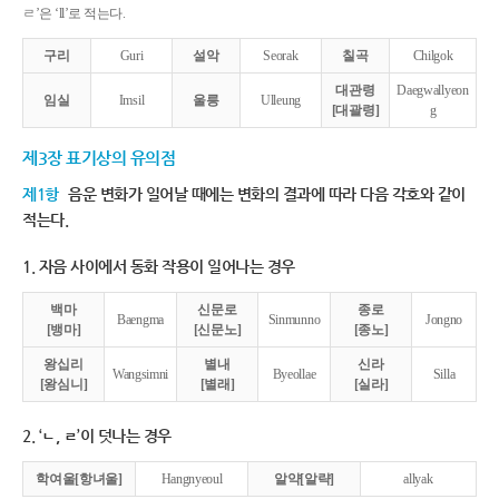
ㄹ’은 ‘ll’로 적는다.
구리
Guri
설악
Seorak
칠곡
Chilgok
대관령
Daegwallyeon
임실
Imsil
울릉
Ulleung
[대괄령]
g
제3장 표기상의 유의점
제1항
음운 변화가 일어날 때에는 변화의 결과에 따라 다음 각호와 같이
적는다.
1. 자음 사이에서 동화 작용이 일어나는 경우
백마
신문로
종로
Baengma
Sinmunno
Jongno
[뱅마]
[신문노]
[종노]
왕십리
별내
신라
Wangsimni
Byeollae
Silla
[왕심니]
[별래]
[실라]
2. ‘ㄴ, ㄹ’이 덧나는 경우
학여울[항녀울]
Hangnyeoul
알약[알략]
allyak