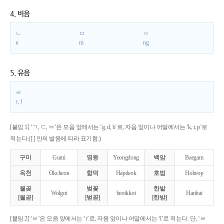
4. 비음
ㄴ
ㅁ
ㅇ
n
m
ng
5. 유음
ㄹ
r, l
[붙임 1] ‘ㄱ, ㄷ, ㅂ’은 모음 앞에서는 ‘g, d, b’로, 자음 앞이나 어말에서는 ‘k, t, p’로
적는다.([ ] 안의 발음에 따라 표기함.)
구미
Gumi
영동
Yeongdong
백암
Baegam
옥천
Okcheon
합덕
Hapdeok
호법
Hobeop
월곶
벚꽃
한밭
Wolgot
beotkkot
Hanbat
[월곧]
[벋꼳]
[한받]
[붙임 2] ‘ㄹ’은 모음 앞에서는 ‘r’로, 자음 앞이나 어말에서는 ‘l’로 적는다. 단, ‘ㄹ