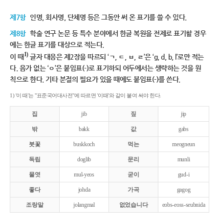
제7항
인명, 회사명, 단체명 등은 그동안 써 온 표기를 쓸 수 있다.
제8항
학술 연구 논문 등 특수 분야에서 한글 복원을 전제로 표기할 경우
에는 한글 표기를 대상으로 적는다.
1)
이 때
글자 대응은 제2장을 따르되 ‘ㄱ, ㄷ, ㅂ, ㄹ’은 ‘g, d, b, l’로만 적는
다. 음가 없는 ‘ㅇ’은 붙임표(-)로 표기하되 어두에서는 생략하는 것을 원
칙으로 한다. 기타 분절의 필요가 있을 때에도 붙임표(-)를 쓴다.
1) '이 때'는 "표준국어대사전"에 따르면 '이때'와 같이 붙여 써야 한다.
집
jib
짚
jip
밖
bakk
값
gabs
붓꽃
buskkoch
먹는
meogneun
독립
doglib
문리
munli
물엿
mul-yeos
굳이
gud-i
좋다
johda
가곡
gagog
조랑말
jolangmal
없었습니다
eobs-eoss-seubnida