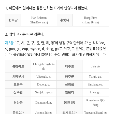
1. 이름에서 일어나는 음운 변화는 표기에 반영하지 않는다.
Han Boknam
Hong Bitna
한복남
홍빛나
(Han Bok-nam)
(Hong Bit-na)
2. 성의 표기는 따로 정한다.
제5항
‘도, 시, 군, 구, 읍, 면, 리, 동’의 행정 구역 단위와 ‘가’는 각각 ‘do,
si, gun, gu, eup, myeon, ri, dong, ga’로 적고, 그 앞에는 붙임표(-)를 넣
는다. 붙임표(-) 앞뒤에서 일어나는 음운 변화는 표기에 반영하지 않는다.
Chungcheongbuk-
충청북도
제주도
Jeju-do
do
의정부시
Uijeongbu-si
양주군
Yangju-gun
도봉구
Dobong-gu
신창읍
Sinchang-eup
삼죽면
Samjuk-myeon
인왕리
Inwang-ri
Bongcheon 1(il)-
당산동
Dangsan-dong
봉천 1동
dong
종로 2가
Jongno 2(i)-ga
퇴계로 3가
Toegyero 3(sam)-ga