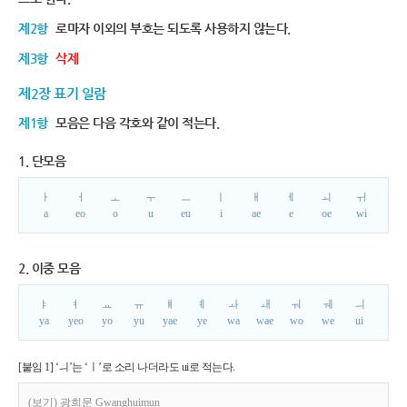
제2항
로마자 이외의 부호는 되도록 사용하지 않는다.
제3항
삭제
제2장 표기 일람
제1항
모음은 다음 각호와 같이 적는다.
1. 단모음
ㅏ
ㅓ
ㅗ
ㅜ
ㅡ
ㅣ
ㅐ
ㅔ
ㅚ
ㅟ
a
eo
o
u
eu
i
ae
e
oe
wi
2. 이중 모음
ㅑ
ㅕ
ㅛ
ㅠ
ㅒ
ㅖ
ㅘ
ㅙ
ㅝ
ㅞ
ㅢ
ya
yeo
yo
yu
yae
ye
wa
wae
wo
we
ui
[붙임 1] ‘ㅢ’는 ‘ㅣ’로 소리 나더라도 ui로 적는다.
(보기) 광희문 Gwanghuimun