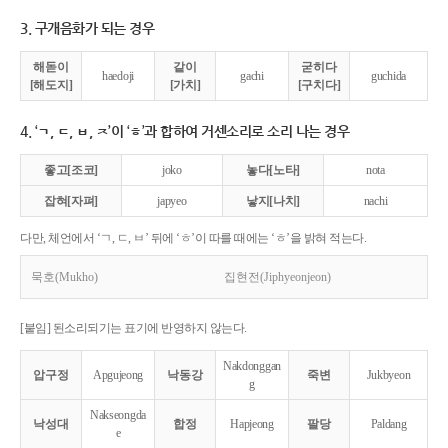
3. 구개음화가 되는 경우
해돋이
같이
굳히다
haedoji
gachi
guchida
[해도지]
[가치]
[구치다]
4. ‘ㄱ, ㄷ, ㅂ, ㅈ’이 ‘ㅎ’과 합하여 거센소리로 소리 나는 경우
좋고[조코]
joko
놓다[노타]
nota
잡혀[자펴]
japyeo
낳지[나치]
nachi
다만, 체언에서 ‘ㄱ, ㄷ, ㅂ’ 뒤에 ‘ㅎ’이 따를 때에는 ‘ㅎ’을 밝혀 적는다.
묵호(Mukho)
집현전(Jiphyeonjeon)
[붙임] 된소리되기는 표기에 반영하지 않는다.
Nakdonggan
압구정
Apgujeong
낙동강
죽변
Jukbyeon
g
Nakseongda
낙성대
합정
Hapjeong
팔당
Paldang
e