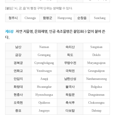
[붙임] ‘시, 군, 읍’의 행정 구역 단위는 생략할 수 있다.
청주시
Cheongju
함평군
Hampyeong
순창읍
Sunchang
제6항
자연 지물명, 문화재명, 인공 축조물명은 붙임표(-) 없이 붙여 쓴
다.
남산
Namsan
속리산
Songnisan
금강
Geumgang
독도
Dokdo
경복궁
Gyeongbokgung
무량수전
Muryangsujeon
연화교
Yeonhwagyo
극락전
Geungnakjeon
안압지
Anapji
남한산성
Namhansanseong
화랑대
Hwarangdae
불국사
Bulguksa
현충사
Hyeonchungsa
독립문
Dongnimmun
오죽헌
Ojukheon
촉석루
Chokseongnu
종묘
Jongmyo
다보탑
Dabotap