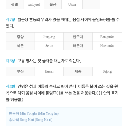
샛별
saetbyeol
울산
Ulsan
제2항
발음상 혼동의 우려가 있을 때에는 음절 사이에 붙임표(-)를 쓸 수
있다.
중앙
Jung-ang
반구대
Ban-gudae
세운
Se-un
해운대
Hae-undae
제3항
고유 명사는 첫 글자를 대문자로 적는다.
부산
Busan
세종
Sejong
제4항
인명은 성과 이름의 순서로 띄어 쓴다. 이름은 붙여 쓰는 것을 원
칙으로 하되 음절 사이에 붙임표(-)를 쓰는 것을 허용한다.( ( ) 안의 표기
를 허용함.)
민용하 Min Yongha (Min Yong-ha)
송나리 Song Nari (Song Na-ri)