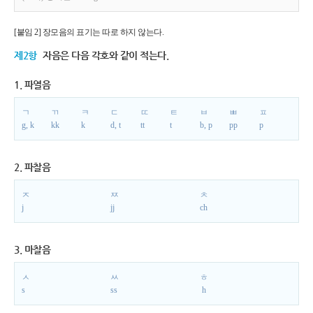
[붙임 2] 장모음의 표기는 따로 하지 않는다.
제2항
자음은 다음 각호와 같이 적는다.
1. 파열음
ㄱ
ㄲ
ㅋ
ㄷ
ㄸ
ㅌ
ㅂ
ㅃ
ㅍ
g, k
kk
k
d, t
tt
t
b, p
pp
p
2. 파찰음
ㅈ
ㅉ
ㅊ
j
jj
ch
3. 마찰음
ㅅ
ㅆ
ㅎ
s
ss
h