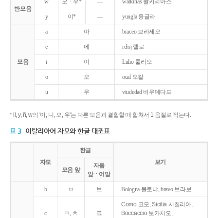
w
오ㆍ우*
―
walkirias 왈키리아스
반모음
y
이*
―
yungla 융글라
a
아
braceo 브라세오
e
에
reloj 렐로
모음
i
이
Lulio 룰리오
o
오
ocal 오칼
u
우
viudedad 비우데다드
* ll, y, ñ, w의 '이, 니, 오, 우'는 다른 모음과 결합할 때 합쳐서 1 음절로 적는다.
표 3
이탈리아어 자모와 한글 대조표
한글
자모
보기
자음
모음 앞
앞ㆍ어말
b
ㅂ
브
Bologna 볼로냐, bravo 브라보
Como 코모, Sicilia 시칠리아,
c
ㅋ, ㅊ
크
Boccaccio 보카치오,