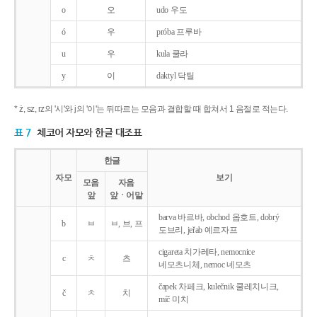
o
오
udo 우도
ó
우
próba 프루바
u
우
kula 쿨라
y
이
daktyl 닥틸
* ż, sz, rz의 '시'와 j의 '이'는 뒤따르는 모음과 결합할 때 합쳐서 1 음절로 적는다.
표 7
체코어 자모와 한글 대조표
한글
자모
보기
모음
자음
앞
앞ㆍ어말
barva 바르바, obchod 옵호트, dobrý
b
ㅂ
ㅂ, 브, 프
도브리, jeřab 예르자프
cigareta 치가레타, nemocnice
c
ㅊ
츠
네모츠니체, nemoc 네모츠
čapek 차페크, kulečnik 쿨레치니크,
č
ㅊ
치
míč 미치