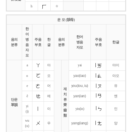
h
ㅎ
운 모 (韻母)
한
어
한어
음의
병
주음
한
음의
주음
병음
한글
분류
음
부호
글
분류
부호
자모
자
모
a
아
yai
야이
o
오
yao
(iao)
야오
e
어
you
(iou,
iu)
유
제
치
ê
에
yan
(ian)
옌
단운
류
單韻
齊
yi
이
yin(in)
인
齒
(i)
類
wu
우
yang
(iang)
양
(u)