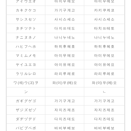
ア イ ウ エ オ
아 이 우 에 오
아 이 우 에 오
カ キ ク ケ コ
가 기 구 게 고
카 키 쿠 케 코
サ シ ス セ ソ
사 시 스 세 소
사 시 스 세 소
タ チ ツ テ ト
다 지 쓰 데 도
타 치 쓰 테 토
ナ ニ ヌ ネ ノ
나 니 누 네 노
나 니 누 네 노
ハ ヒ フ ヘ ホ
하 히 후 헤 호
하 히 후 헤 호
マ ミ ム メ モ
마 미 무 메 모
마 미 무 메 모
ヤ イ ユ エ ヨ
야 이 유 에 요
야 이 유 에 요
ラ リ ル レ ロ
라 리 루 레 로
라 리 루 레 로
ワ (ヰ) ウ (ヱ) ヲ
와 (이) 우 (에) 오
와 (이) 우 (에) 오
ン
ㄴ
ガ ギ グ ゲ ゴ
가 기 구 게 고
가 기 구 게 고
ザ ジ ズ ゼ ゾ
자 지 즈 제 조
자 지 즈 제 조
ダ ヂ ヅ デ ド
다 지 즈 데 도
다 지 즈 데 도
バ ビ ブ ベ ボ
바 비 부 베 보
바 비 부 베 보