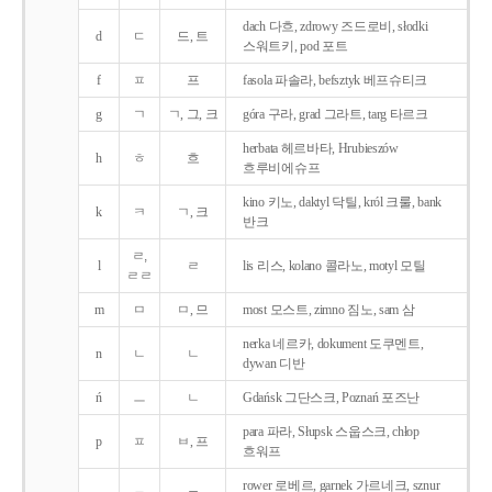
dach 다흐, zdrowy 즈드로비, słodki
d
ㄷ
드, 트
스워트키, pod 포트
f
ㅍ
프
fasola 파솔라, befsztyk 베프슈티크
g
ㄱ
ㄱ, 그, 크
góra 구라, grad 그라트, targ 타르크
herbata 헤르바타, Hrubieszów
h
ㅎ
흐
흐루비에슈프
kino 키노, daktyl 닥틸, król 크룰, bank
k
ㅋ
ㄱ, 크
반크
ㄹ,
l
ㄹ
lis 리스, kolano 콜라노, motyl 모틸
ㄹㄹ
m
ㅁ
ㅁ, 므
most 모스트, zimno 짐노, sam 삼
nerka 네르카, dokument 도쿠멘트,
n
ㄴ
ㄴ
dywan 디반
ń
ㅡ
ㄴ
Gdańsk 그단스크, Poznań 포즈난
para 파라, Słupsk 스웁스크, chłop
p
ㅍ
ㅂ, 프
흐워프
rower 로베르, garnek 가르네크, sznur