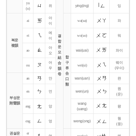
yu
위
ying
(ing)
잉
(u)
아
ai
wa
(ua)
와
이
에
ei
wo
(uo)
워
결
이
복운
합
複韻
운
아
ao
wai
(uai)
와이
모
오
합
結
어
구
웨이
合
ou
wei
(ui)
우
류
(우이)
韻
合
母
an
안
wan
(uan)
완
口
類
원
en
언
wen
(un)
(운)
부성운
附聲韻
wang
ang
앙
왕
(uang)
웡
eng
엉
weng
(ong)
(웅)
권설운
er