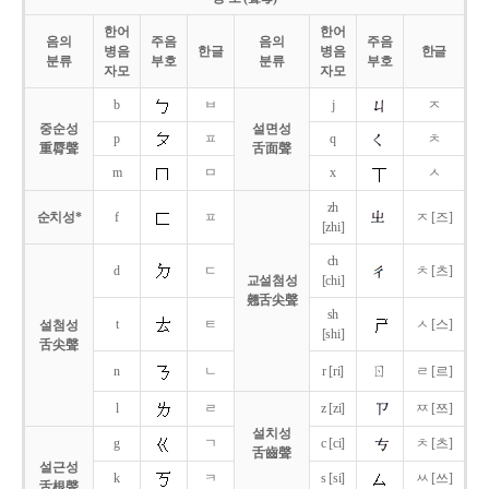
한어
한어
음의
주음
음의
주음
병음
한글
병음
한글
분류
부호
분류
부호
자모
자모
b
ㅂ
j
ㅈ
중순성
설면성
p
ㅍ
q
ㅊ
重脣聲
舌面聲
m
ㅁ
x
ㅅ
zh
순치성*
f
ㅍ
ㅈ [즈]
[zhi]
ch
d
ㄷ
ㅊ [츠]
교설첨성
[chi]
翹舌尖聲
sh
t
ㅌ
ㅅ [스]
설첨성
[shi]
舌尖聲
ㄖ
n
ㄴ
r [ri]
ㄹ [르]
l
ㄹ
z [zi]
ㅉ [쯔]
설치성
g
ㄱ
c [ci]
ㅊ [츠]
舌齒聲
설근성
k
ㅋ
s [si]
ㅆ [쓰]
舌根聲