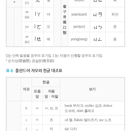
얼
yue
(ue)
웨
*
(r)
촬
ya
구
야
yuan
(uan)
위안
(ia)
류
撮
yo
요
yun
(un)
윈
口
類
ye
예
yong
(iong)
융
(ie)
[ ]는 단독 발음될 경우의 표기임. ( )는 자음이 선행할 경우의 표기임.
* 순치성(脣齒聲), 권설운(捲舌韻).
표 6
폴란드어 자모와 한글 대조표
한글
자모
보기
모음
자음
앞
앞ㆍ어말
burak 부라크, szybko 십코, dobrze
b
ㅂ
ㅂ, 브, 프
도브제, chleb 흘레프
c
ㅊ
츠
cel 첼, Balicki 발리츠키, noc 노츠
ć
ㅡ
치
dać 다치