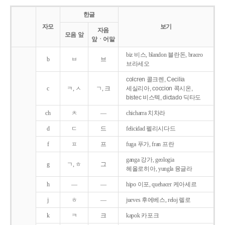
한글
자모
보기
자음
모음 앞
앞ㆍ어말
biz 비스, blandon 블란돈, braceo
b
ㅂ
브
브라세오
colcren 콜크렌, Cecilia
c
ㅋ, ㅅ
ㄱ, 크
세실리아, coccion 콕시온,
bistec 비스텍, dictado 딕타도
ch
ㅊ
―
chicharra 치차라
d
ㄷ
드
felicidad 펠리시다드
f
ㅍ
프
fuga 푸가, fran 프란
ganga 강가, geologia
g
ㄱ, ㅎ
그
헤올로히아, yungla 융글라
h
―
―
hipo 이포, quehacer 케아세르
j
ㅎ
―
jueves 후에베스, reloj 렐로
k
ㅋ
크
kapok 카포크