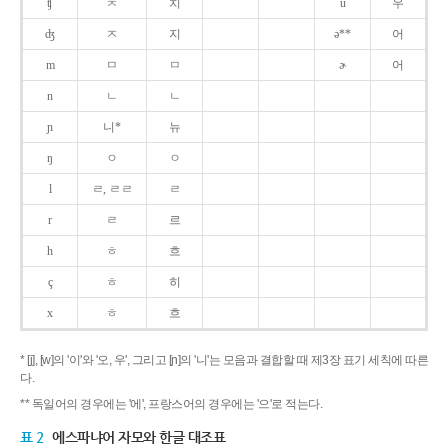
ʧ
ㅊ
치
u
우
ʤ
ㅈ
지
ə**
어
m
ㅁ
ㅁ
ɚ
어
n
ㄴ
ㄴ
ɲ
니*
뉴
ŋ
ㅇ
ㅇ
l
ㄹ, ㄹㄹ
ㄹ
r
ㄹ
르
h
ㅎ
흐
ç
ㅎ
히
x
ㅎ
흐
* [j], [w]의 '이'와 '오, 우', 그리고 [ɲ]의 '니'는 모음과 결합할 때 제3장 표기 세칙에 따른
다.
** 독일어의 경우에는 '에', 프랑스어의 경우에는 '으'로 적는다.
표 2
에스파냐어 자모와 한글 대조표