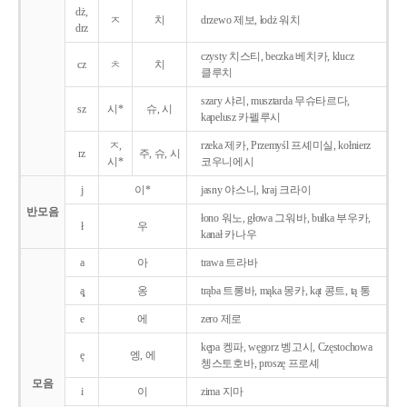
dż,
ㅈ
치
drzewo 제보, łodż 워치
drz
czysty 치스티, beczka 베치카, klucz
cz
ㅊ
치
클루치
szary 샤리, musztarda 무슈타르다,
sz
시*
슈, 시
kapelusz 카펠루시
ㅈ,
rzeka 제카, Przemyśl 프셰미실, kołnierz
rz
주, 슈, 시
시*
코우니에시
j
이*
jasny 야스니, kraj 크라이
반모음
łono 워노, głowa 그워바, bułka 부우카,
ł
우
kanał 카나우
a
아
trawa 트라바
ą̨
옹
trąba 트롱바, mąka 몽카, kąt 콩트, tą 통
e
에
zero 제로
kępa 켕파, węgorz 벵고시, Częstochowa
ę
엥, 에
쳉스토호바, proszę 프로셰
모음
i
이
zima 지마