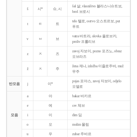
šal 샬, vlasništvo 블라스니슈트보,
š
시*
슈, 시
broš 브로시
telo 텔로, ostrvo 오스트르보, put
t
ㅌ
트
푸트
vatra 바트라, olovka 올로브카,
v
ㅂ
브
proliv 프롤리브
zavoj 자보이, pozno 포즈노, obraz
z
ㅈ
즈
오브라즈
žena 제나, izložba 이즐로주바, muž
ž
ㅈ
주
무주
pojas 포야스, zavoj 자보이, odjelo
반모음
j
이*
오델로
a
아
bakar 바카르
e
에
cev 체브
모음
i
이
dim 딤
o
오
molim 몰림
u
우
zubar 주바르