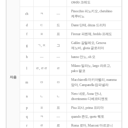
credo 크레도
Pinocchio 피노키오, cherubino
ch
ㅋ
―
케루비노
d
ㄷ
드
Dante 단테, drizza 드리차
f
ㅍ
프
Firenze 피렌체, freddo 프레도
Galileo 갈릴레오, Genova
g
ㄱ, ㅈ
그
제노바, gloria 글로리아
h
―
―
hanno 안노, oh 오
Milano 밀라노, largo 라르고,
l
ㄹ, ㄹㄹ
ㄹ
palco 팔코
자음
Macchiavelli 마키아벨리, mamma
m
ㅁ
ㅁ
맘마, Campanella 캄파넬라
Nero 네로, Anna 안나,
n
ㄴ
ㄴ
divertimento 디베르티멘토
p
ㅍ
프
Pisa 피사, prima 프리마
q
ㅋ
―
quando 콴도, queto 퀘토
r
ㄹ
르
Roma 로마, Marconi 마르코니