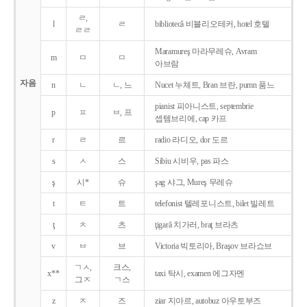
ㄹ,
l
ㄹ
bibliotecǎ 비블리오테커, hotel 호텔
ㄹㄹ
Maramureş 마라무레슈, Avram
m
ㅁ
ㅁ
아브람
자음
n
ㄴ
ㄴ, 느
Nucet 누체트, Bran 브란, pumn 품느
pianist 피아니스트, septembrie
p
ㅍ
ㅂ, 프
셉템브리에, cap 카프
r
ㄹ
르
radio 라디오, dor 도르
s
ㅅ
스
Sibiu 시비우, pas 파스
ş
시*
슈
şag 샤그, Mureş 무레슈
t
ㅌ
트
telefonist 텔레포니스트, bilet 빌레트
ţ
ㅊ
츠
ţigarǎ 치가러, braţ 브라츠
v
ㅂ
브
Victoria 빅토리아, Braşov 브라쇼브
ㄱㅅ,
크스,
x**
taxi 탁시, examen 에그자멘
그ㅈ
ㄱ스
z
ㅈ
즈
ziar 지아르, autobuz 아우토부즈