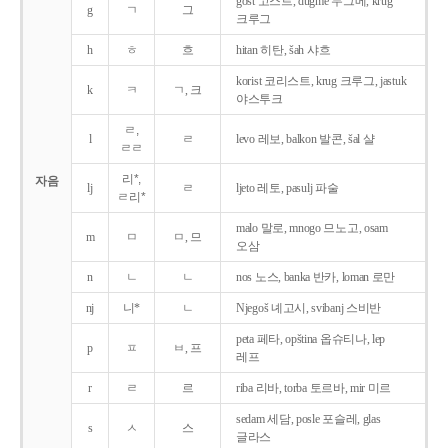
gost 고스트, dugme 두그메, krug
g
ㄱ
그
크루그
h
ㅎ
흐
hitan 히탄, šah 샤흐
korist 코리스트, krug 크루그, jastuk
k
ㅋ
ㄱ, 크
야스투크
ㄹ,
l
ㄹ
levo 레보, balkon 발콘, šal 샬
ㄹㄹ
리*,
자음
lj
ㄹ
ljeto 레토, pasulj 파술
ㄹ리*
malo 말로, mnogo 므노고, osam
m
ㅁ
ㅁ, 므
오삼
n
ㄴ
ㄴ
nos 노스, banka 반카, loman 로만
nj
니*
ㄴ
Njegoš 녜고시, svibanj 스비반
peta 페타, opština 옵슈티나, lep
p
ㅍ
ㅂ, 프
레프
r
ㄹ
르
riba 리바, torba 토르바, mir 미르
sedam 세담, posle 포슬레, glas
s
ㅅ
스
글라스