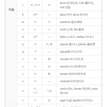
lacrar 라크라르, Lulio 룰리오,
l
ㄹ, ㄹㄹ
ㄹ
ocal 오칼
자음
ll
이*
―
llama 야마, lluvia 유비아
m
ㅁ
ㅁ
membrete 멤브레테
n
ㄴ
ㄴ
noche 노체, flan 플란
ñ
니*
―
ñoñez 뇨녜스, mañana 마냐나
p
ㅍ
ㅂ, 프
pepsina 펩시나, plantón 플란톤
q
ㅋ
―
quisquilla 키스키야
r
ㄹ
르
rascador 라스카도르
s
ㅅ
스
sastreria 사스트레리아
t
ㅌ
트
tetraetro 테트라에트로
v
ㅂ
―
viudedad 비우데다드
ㅅ,
xenón 세논, laxante 락산테, yuxta
x
ㄱ스
ㄱㅅ
육스타
z
ㅅ
스
zagal 사갈, liquidez 리키데스