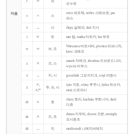
r
ㄹ
르
슈누르
serce 세르체, srebro 스레브로, pas
자음
s
ㅅ
스
파스
ś
ㅡ
시
ślepy 실레피, dziś 지시
t
ㅌ
트
tam 탐, matka 마트카, but 부트
Warszawa 바르샤바, piwnica 피브니차,
w
ㅂ
브, 프
krew 크레프
zamek 자메크, zbrodnia 즈브로드니아,
z
ㅈ
즈, 스
wywóz 비부스
ź
ㅡ
지, 시
gwoździk 그보지지크, więź 비엥시
ㅈ,
żyto 지토, różny 루주니, łyżka 위슈카,
ż
주, 슈, 시
시*
straż 스트라시
chory 호리, kuchnia 쿠흐니아, dach
ch
ㅎ
흐
다흐
dziura 지우라, dzwon 즈본, mosiądz
dz
ㅈ
즈, 츠
모시옹츠
dź
ㅡ
치
niedźwiedź 니에치비에치