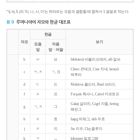
* lj, nj, š, j의 '리, 니, 시, 이'는 뒤따르는 모음과 결합할 때 합쳐서 1 음절로 적는다.
표 9
루마니아어 자모와 한글 대조표
한글
자모
보기
모음
자음
앞
앞ㆍ어말
b
ㅂ
브
bibliotecǎ 비블리오테커, alb 알브
Cîntec 큰테크, Cine 치네, facturǎ
c
ㅋ, ㅊ
ㄱ, 크
팍투러
d
ㄷ
드
Moldova 몰도바, Brad 브라드
f
ㅍ
프
Focşani 폭샤니, Cartof 카르토프
Galaţi 갈라치, Gigel 지젤, hering
g
ㄱ, ㅈ
그
헤린그
h
ㅎ
흐
haţeg 하체그, duh 두흐
j
ㅈ
지
Jiu 지우, Cluj 클루지
k
ㅋ
ㅡ
kilogram 킬로그람