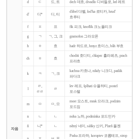
d
ㄷ
드, 트
dech 데흐, divadlo 디바들로, led 레트
d'ábel 댜벨, lod'ka 로티카, hrud'
d'
디*
디, 티
흐루티
f
ㅍ
프
fík 피크, knoflík 크노플리크
g
ㄱ
ㄱ, 그, 크
gramofon 그라모폰
h
ㅎ
흐
hadr 하드르, hmyz 흐미스, bůh 부흐
choditi 호디티, chlapec 흘라페츠, prach
ch
ㅎ
흐
프라흐
kachna 카흐나, nikdy 니크디, padák
k
ㅋ
ㄱ, 크
파다크
ㄹ,
lev 레프, šplhati 슈플하티, postel
l
ㄹ
ㄹㄹ
포스텔
most 모스트, mrak 므라크, podzim
m
ㅁ
ㅁ, 므
포드짐
n
ㄴ
ㄴ
noha 노하, podmínka 포드민카
ň
니*
ㄴ
němý 네미, sáňky 산키, Plzeň 플젠
자음
Praha 프라하, koroptev 코롭테프, strop
p
ㅍ
ㅂ, 프