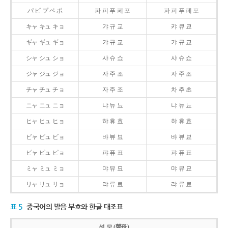
パ ピ プ ペ ポ
파 피 푸 페 포
파 피 푸 페 포
キャ キュ キョ
갸 규 교
캬 큐 쿄
ギャ ギュ ギョ
갸 규 교
갸 규 교
シャ シュ ショ
샤 슈 쇼
샤 슈 쇼
ジャ ジュ ジョ
자 주 조
자 주 조
チャ チュ チョ
자 주 조
차 추 초
ニャ ニュ ニョ
냐 뉴 뇨
냐 뉴 뇨
ヒャ ヒュ ヒョ
햐 휴 효
햐 휴 효
ビャ ビュ ビョ
뱌 뷰 뵤
뱌 뷰 뵤
ピャ ピュ ピョ
퍄 퓨 표
퍄 퓨 표
ミャ ミュ ミョ
먀 뮤 묘
먀 뮤 묘
リャ リュ リョ
랴 류 료
랴 류 료
표 5
중국어의 발음 부호와 한글 대조표
성 모 (聲母)