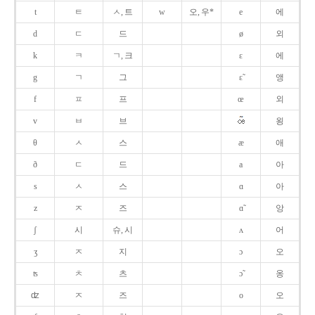
t
ㅌ
ㅅ, 트
w
오, 우*
e
에
d
ㄷ
드
ø
외
k
ㅋ
ㄱ, 크
ɛ
에
g
ㄱ
그
ɛ̃
앵
f
ㅍ
프
œ
외
v
ㅂ
브
욍
θ
ㅅ
스
æ
애
ð
ㄷ
드
a
아
s
ㅅ
스
ɑ
아
z
ㅈ
즈
ɑ̃
앙
ʃ
시
슈, 시
ʌ
어
ʒ
ㅈ
지
ɔ
오
ʦ
ㅊ
츠
ɔ̃
옹
ʣ
ㅈ
즈
o
오