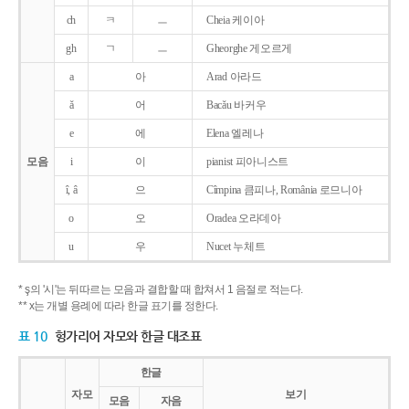
ch
ㅋ
ㅡ
Cheia 케이아
gh
ㄱ
ㅡ
Gheorghe 게오르게
a
아
Arad 아라드
ǎ
어
Bacǎu 바커우
e
에
Elena 엘레나
모음
i
이
pianist 피아니스트
î, â
으
Cîmpina 큼피나, România 로므니아
o
오
Oradea 오라데아
u
우
Nucet 누체트
* ş의 '시'는 뒤따르는 모음과 결합할 때 합쳐서 1 음절로 적는다.
** x는 개별 용례에 따라 한글 표기를 정한다.
표 10
헝가리어 자모와 한글 대조표
한글
자모
보기
모음
자음