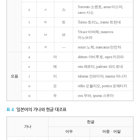
Sorrento 소렌토, asma 아스마,
s
ㅅ
스
sasso 사소
t
ㅌ
트
Torino 토리노, tranne 트란네
Vivace 비바체, manovra
v
ㅂ
브
마노브라
z
ㅊ
―
nozze 노체, mancanza 만칸차
a
아
abituro 아비투로, capra 카프라
e
에
erta 에르타, padrone 파드로네
모음
i
이
infamia 인파미아, manica 마니카
o
오
oblio 오블리오, poetica 포에티카
u
우
uva 우바, spuma 스푸마
표 4
일본어의 가나와 한글 대조표
한글
가나
어두
어중ㆍ어말