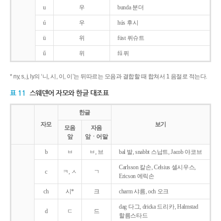
u
우
bunda 분더
ú
우
hús 후시
ü
위
füst 퓌슈트
ű
위
fű 퓌
* ny, s, j, ly의 ‘니, 시, 이, 이’는 뒤따르는 모음과 결합할 때 합쳐서 1 음절로 적는다.
표 11
스웨덴어 자모와 한글 대조표
한글
자모
보기
모음
자음
앞
앞ㆍ어말
b
ㅂ
ㅂ, 브
bal 발, snabbt 스납트, Jacob 야코브
Carlsson 칼손, Celsius 셀시우스,
c
ㅋ, ㅅ
ㄱ
Ericson 에릭손
ch
시*
크
charm 샤름, och 오크
dag 다그, dricka 드리카, Halmstad
d
ㄷ
드
할름스타드