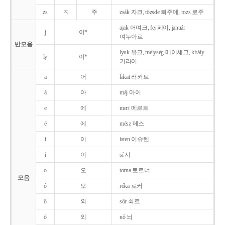
zs
ㅈ
주
zsák 자크, tőzsde 퇴주데, rozs 로주
ajak 어여크, fej 페이, január
j
이*
여누아르
반모음
lyuk 유크, mélység 메이셰그, király
ly
이*
키라이
a
어
lakat 러커트
á
아
máj 마이
e
에
mert 메르트
é
에
mész 메스
i
이
isten 이슈텐
í
이
sí 시
o
오
torna 토르너
모음
ó
오
róka 로커
ö
외
sör 쇠르
ő
외
nő 뇌