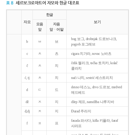
표 8
세르보크로아트어 자모와 한글 대조표
한글
자모
보기
모음
자음
앞
앞ㆍ어말
bog 보그, drobnjak 드로브냐크,
b
ㅂ
브
pogreb 포그레브
c
ㅊ
츠
cigara 치가라, novac 노바츠
čelik 첼리크, točka 토치카, kolač
č
ㅊ
치
콜라치
ć, tj
ㅊ
치
naći 나치, sestrić 세스트리치
desno 데스노, drvo 드르보, medved
d
ㄷ
드
메드베드
dž
ㅈ
지
džep 제프, narudžba 나루지바
đ,dj
ㅈ
지
Ðurađ 주라지
fasada 파사다, kifla 키플라, šaraf
f
ㅍ
프
샤라프