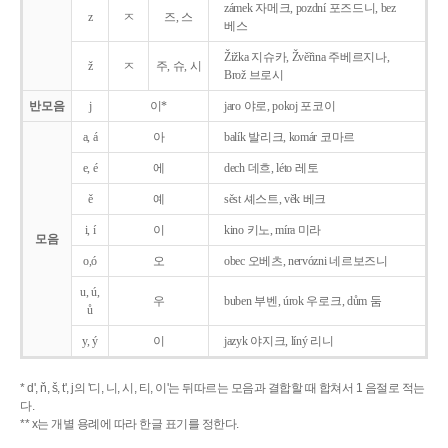
zámek 자메크, pozdní 포즈드니, bez
z
ㅈ
즈, 스
베스
Žižka 지슈카, Žvěřina 주베르지나,
ž
ㅈ
주, 슈, 시
Brož 브로시
반모음
j
이*
jaro 야로, pokoj 포코이
a, á
아
balík 발리크, komár 코마르
e, é
에
dech 데흐, léto 레토
ě
예
sěst 셰스트, věk 베크
i, í
이
kino 키노, míra 미라
모음
o,ó
오
obec 오베츠, nervózni 네르보즈니
u, ú,
우
buben 부벤, úrok 우로크, dům 둠
ů
y, ý
이
jazyk
야지크, líný 리니
* d', ň, š, t', j의 '디, 니, 시, 티, 이'는 뒤따르는 모음과 결합할 때 합쳐서 1 음절로 적는
다.
** x는 개별 용례에 따라 한글 표기를 정한다.