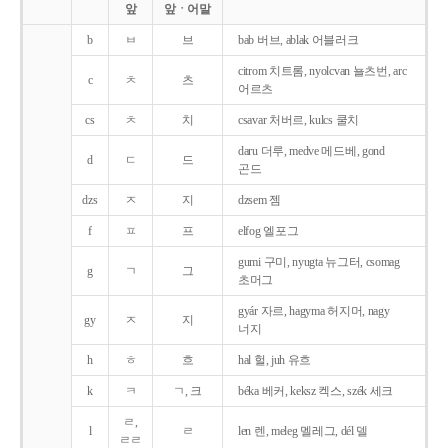
앞
앞ㆍ어말
b
ㅂ
브
bab 버브, ablak 어블러크
citrom 치트롬, nyolcvan 뇰츠번, arc
c
ㅊ
츠
어르츠
cs
ㅊ
치
csavar 처버르, kulcs 쿨치
daru 더루, medve 메드베, gond
d
ㄷ
드
곤드
dzs
ㅈ
지
dzsem 젬
f
ㅍ
프
elfog 엘포그
gumi 구미, nyugta 뉴그터, csomag
g
ㄱ
그
초머그
gyár 자르, hagyma 허지머, nagy
gy
ㅈ
지
너지
h
ㅎ
흐
hal 헐, juh 유흐
k
ㅋ
ㄱ, 크
béka 베커, keksz 켁스, szék 세크
ㄹ,
l
ㄹ
len 렌, meleg 멜레그, dél 델
ㄹㄹ