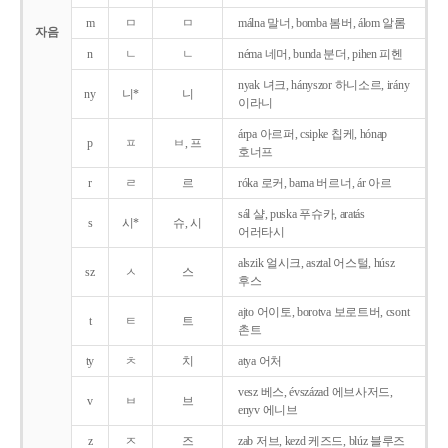
m
ㅁ
ㅁ
málna 말너, bomba 봄버, álom 알롬
자음
n
ㄴ
ㄴ
néma 네머, bunda 분더, pihen 피헨
nyak 녀크, hányszor 하니소르, irány
ny
니*
니
이라니
árpa 아르퍼, csipke 칩케, hónap
p
ㅍ
ㅂ, 프
호너프
r
ㄹ
르
róka 로커, barna 버르너, ár 아르
sál 샬, puska 푸슈카, aratás
s
시*
슈, 시
어러타시
alszik 얼시크, asztal 어스털, húsz
sz
ㅅ
스
후스
ajto 어이토, borotva 보로트버, csont
t
ㅌ
트
촌트
ty
ㅊ
치
atya 어처
vesz 베스, évszázad 에브사저드,
v
ㅂ
브
enyv 에니브
z
ㅈ
즈
zab 저브, kezd 케즈드, blúz 블루즈