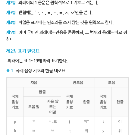
제2항
외래어의 1 음운은 원칙적으로 1 기호로 적는다.
제3항
받침에는 ‘ㄱ, ㄴ, ㄹ, ㅁ, ㅂ, ㅅ, ㅇ’만을 쓴다.
제4항
파열음 표기에는 된소리를 쓰지 않는 것을 원칙으로 한다.
제5항
이미 굳어진 외래어는 관용을 존중하되, 그 범위와 용례는 따로 정
한다.
제2장 표기 일람표
외래어는 표 1~19에 따라 표기한다.
표 1
국제 음성 기호와 한글 대조표
자음
반모음
모음
한글
국제
국제
국제
자음 앞
음성
음성
한글
음성
한글
모음 앞
또는
기호
기호
기호
어말
p
ㅍ
ㅂ, 프
j
이*
i
이
b
ㅂ
브
ɥ
위
y
위