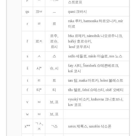
스트로프
qu
크ㅂ
ㅡ
quasi 크바시
ruka 루카, harmonika 하르모니카, mír
r
ㄹ
르
미르
르주,
řeka 르제카, námořník 나모르주니크,
ř
르ㅈ
르슈,
hořký 호르슈키,
르시
kouř 코우르시
s
ㅅ
스
sedlo 세들로, máslo 마슬로, nos 노스
šaty 샤티, Šternberk 슈테른베르크,
š
시*
슈, 시
koš 코시
t
ㅌ
트
tam 탐, matka 마트카, bolest 볼레스트
t'
티*
티
tělo 텔로, štěstí 슈테스티, obět' 오베티
vysoký 비소키, knihovna 크니호브나,
v
ㅂ
브, 프
kov 코프
w
ㅂ
브, 프
ㄱㅅ,
x**
ㄱ스
xerox 제록스, saxofón 삭소폰
ㅈ