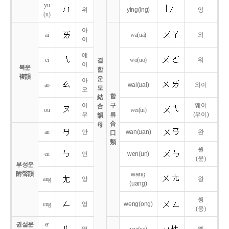
yu
위
ying
(ing)
잉
(u)
아
ai
wa
(ua)
와
이
에
ei
wo
(uo)
워
결
이
복운
합
複韻
운
아
ao
wai
(uai)
와이
모
오
합
結
어
구
웨이
合
ou
wei
(ui)
우
류
(우이)
韻
合
母
an
안
wan
(uan)
완
口
類
원
en
언
wen
(un)
(운)
부성운
附聲韻
wang
ang
앙
왕
(uang)
웡
eng
엉
weng
(ong)
(웅)
권설운
er