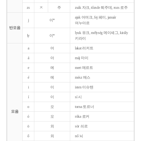
zs
ㅈ
주
zsák 자크, tőzsde 퇴주데, rozs 로주
ajak 어여크, fej 페이, január
j
이*
여누아르
반모음
lyuk 유크, mélység 메이셰그, király
ly
이*
키라이
a
어
lakat 러커트
á
아
máj 마이
e
에
mert 메르트
é
에
mész 메스
i
이
isten 이슈텐
í
이
sí 시
o
오
torna 토르너
모음
ó
오
róka 로커
ö
외
sör 쇠르
ő
외
nő 뇌