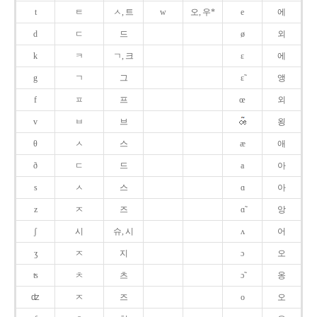
t
ㅌ
ㅅ, 트
w
오, 우*
e
에
d
ㄷ
드
ø
외
k
ㅋ
ㄱ, 크
ɛ
에
g
ㄱ
그
ɛ̃
앵
f
ㅍ
프
œ
외
v
ㅂ
브
욍
θ
ㅅ
스
æ
애
ð
ㄷ
드
a
아
s
ㅅ
스
ɑ
아
z
ㅈ
즈
ɑ̃
앙
ʃ
시
슈, 시
ʌ
어
ʒ
ㅈ
지
ɔ
오
ʦ
ㅊ
츠
ɔ̃
옹
ʣ
ㅈ
즈
o
오