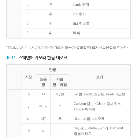
u
우
bunda 분더
ú
우
hús 후시
ü
위
füst 퓌슈트
ű
위
fű 퓌
* ny, s, j, ly의 ‘니, 시, 이, 이’는 뒤따르는 모음과 결합할 때 합쳐서 1 음절로 적는다.
표 11
스웨덴어 자모와 한글 대조표
한글
자모
보기
모음
자음
앞
앞ㆍ어말
b
ㅂ
ㅂ, 브
bal 발, snabbt 스납트, Jacob 야코브
Carlsson 칼손, Celsius 셀시우스,
c
ㅋ, ㅅ
ㄱ
Ericson 에릭손
ch
시*
크
charm 샤름, och 오크
dag 다그, dricka 드리카, Halmstad
d
ㄷ
드
할름스타드