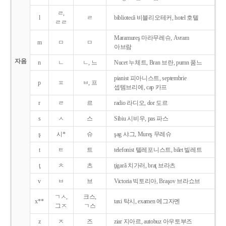
ㄹ,
l
ㄹ
bibliotecǎ 비블리오테커, hotel 호텔
ㄹㄹ
Maramureş 마라무레슈, Avram
m
ㅁ
ㅁ
아브람
자음
n
ㄴ
ㄴ, 느
Nucet 누체트, Bran 브란, pumn 품느
pianist 피아니스트, septembrie
p
ㅍ
ㅂ, 프
셉템브리에, cap 카프
r
ㄹ
르
radio 라디오, dor 도르
s
ㅅ
스
Sibiu 시비우, pas 파스
ş
시*
슈
şag 샤그, Mureş 무레슈
t
ㅌ
트
telefonist 텔레포니스트, bilet 빌레트
ţ
ㅊ
츠
ţigarǎ 치가러, braţ 브라츠
v
ㅂ
브
Victoria 빅토리아, Braşov 브라쇼브
ㄱㅅ,
크스,
x**
taxi 탁시, examen 에그자멘
그ㅈ
ㄱ스
z
ㅈ
즈
ziar 지아르, autobuz 아우토부즈