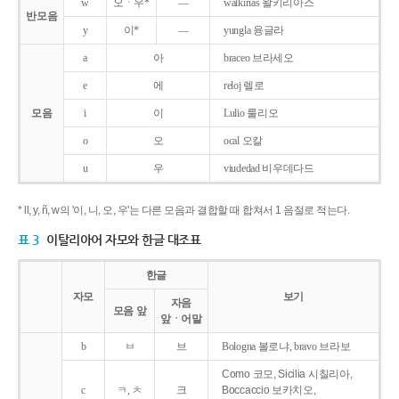
w
오ㆍ우*
―
walkirias 왈키리아스
반모음
y
이*
―
yungla 융글라
a
아
braceo 브라세오
e
에
reloj 렐로
모음
i
이
Lulio 룰리오
o
오
ocal 오칼
u
우
viudedad 비우데다드
* ll, y, ñ, w의 '이, 니, 오, 우'는 다른 모음과 결합할 때 합쳐서 1 음절로 적는다.
표 3
이탈리아어 자모와 한글 대조표
한글
자모
보기
자음
모음 앞
앞ㆍ어말
b
ㅂ
브
Bologna 볼로냐, bravo 브라보
Como 코모, Sicilia 시칠리아,
c
ㅋ, ㅊ
크
Boccaccio 보카치오,