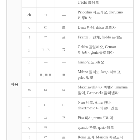
credo 크레도
Pinocchio 피노키오, cherubino
ch
ㅋ
―
케루비노
d
ㄷ
드
Dante 단테, drizza 드리차
f
ㅍ
프
Firenze 피렌체, freddo 프레도
Galileo 갈릴레오, Genova
g
ㄱ, ㅈ
그
제노바, gloria 글로리아
h
―
―
hanno 안노, oh 오
Milano 밀라노, largo 라르고,
l
ㄹ, ㄹㄹ
ㄹ
palco 팔코
자음
Macchiavelli 마키아벨리, mamma
m
ㅁ
ㅁ
맘마, Campanella 캄파넬라
Nero 네로, Anna 안나,
n
ㄴ
ㄴ
divertimento 디베르티멘토
p
ㅍ
프
Pisa 피사, prima 프리마
q
ㅋ
―
quando 콴도, queto 퀘토
r
ㄹ
르
Roma 로마, Marconi 마르코니