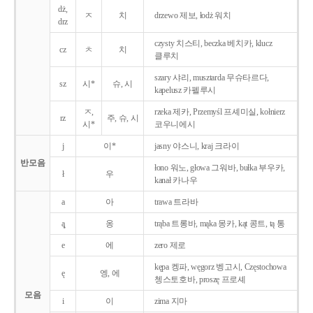
dż,
ㅈ
치
drzewo 제보, łodż 워치
drz
czysty 치스티, beczka 베치카, klucz
cz
ㅊ
치
클루치
szary 샤리, musztarda 무슈타르다,
sz
시*
슈, 시
kapelusz 카펠루시
ㅈ,
rzeka 제카, Przemyśl 프셰미실, kołnierz
rz
주, 슈, 시
시*
코우니에시
j
이*
jasny 야스니, kraj 크라이
반모음
łono 워노, głowa 그워바, bułka 부우카,
ł
우
kanał 카나우
a
아
trawa 트라바
ą̨
옹
trąba 트롱바, mąka 몽카, kąt 콩트, tą 통
e
에
zero 제로
kępa 켕파, węgorz 벵고시, Częstochowa
ę
엥, 에
쳉스토호바, proszę 프로셰
모음
i
이
zima 지마