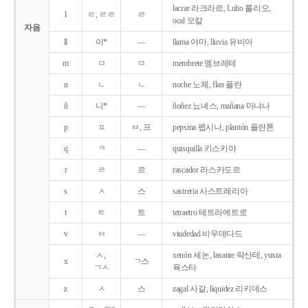
lacrar 라크라르, Lulio 룰리오,
l
ㄹ, ㄹㄹ
ㄹ
ocal 오칼
자음
ll
이*
―
llama 야마, lluvia 유비아
m
ㅁ
ㅁ
membrete 멤브레테
n
ㄴ
ㄴ
noche 노체, flan 플란
ñ
니*
―
ñoñez 뇨녜스, mañana 마냐나
p
ㅍ
ㅂ, 프
pepsina 펩시나, plantón 플란톤
q
ㅋ
―
quisquilla 키스키야
r
ㄹ
르
rascador 라스카도르
s
ㅅ
스
sastreria 사스트레리아
t
ㅌ
트
tetraetro 테트라에트로
v
ㅂ
―
viudedad 비우데다드
ㅅ,
xenón 세논, laxante 락산테, yuxta
x
ㄱ스
ㄱㅅ
육스타
z
ㅅ
스
zagal 사갈, liquidez 리키데스