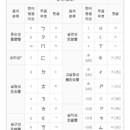
한어
한어
음의
주음
음의
주음
병음
한글
병음
한글
분류
부호
분류
부호
자모
자모
b
ㅂ
j
ㅈ
중순성
설면성
p
ㅍ
q
ㅊ
重脣聲
舌面聲
m
ㅁ
x
ㅅ
zh
순치성*
f
ㅍ
ㅈ [즈]
[zhi]
ch
d
ㄷ
ㅊ [츠]
교설첨성
[chi]
翹舌尖聲
sh
t
ㅌ
ㅅ [스]
설첨성
[shi]
舌尖聲
ㄖ
n
ㄴ
r [ri]
ㄹ [르]
l
ㄹ
z [zi]
ㅉ [쯔]
설치성
g
ㄱ
c [ci]
ㅊ [츠]
舌齒聲
설근성
k
ㅋ
s [si]
ㅆ [쓰]
舌根聲