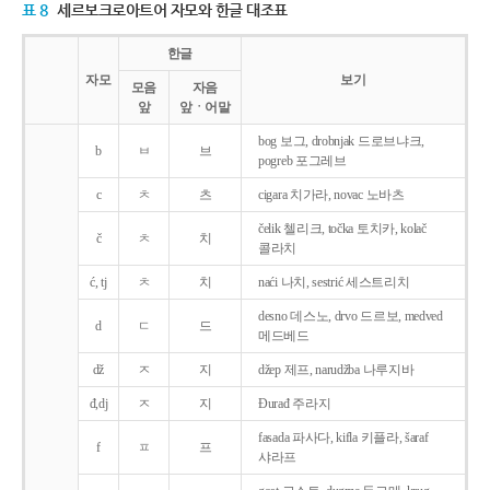
표 8
세르보크로아트어 자모와 한글 대조표
한글
자모
보기
모음
자음
앞
앞ㆍ어말
bog 보그, drobnjak 드로브냐크,
b
ㅂ
브
pogreb 포그레브
c
ㅊ
츠
cigara 치가라, novac 노바츠
čelik 첼리크, točka 토치카, kolač
č
ㅊ
치
콜라치
ć, tj
ㅊ
치
naći 나치, sestrić 세스트리치
desno 데스노, drvo 드르보, medved
d
ㄷ
드
메드베드
dž
ㅈ
지
džep 제프, narudžba 나루지바
đ,dj
ㅈ
지
Ðurađ 주라지
fasada 파사다, kifla 키플라, šaraf
f
ㅍ
프
샤라프