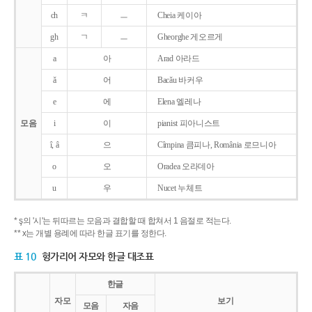
ch
ㅋ
ㅡ
Cheia 케이아
gh
ㄱ
ㅡ
Gheorghe 게오르게
a
아
Arad 아라드
ǎ
어
Bacǎu 바커우
e
에
Elena 엘레나
모음
i
이
pianist 피아니스트
î, â
으
Cîmpina 큼피나, România 로므니아
o
오
Oradea 오라데아
u
우
Nucet 누체트
* ş의 '시'는 뒤따르는 모음과 결합할 때 합쳐서 1 음절로 적는다.
** x는 개별 용례에 따라 한글 표기를 정한다.
표 10
헝가리어 자모와 한글 대조표
한글
자모
보기
모음
자음