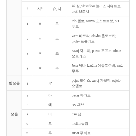
šal 샬, vlasništvo 블라스니슈트보,
š
시*
슈, 시
broš 브로시
telo 텔로, ostrvo 오스트르보, put
t
ㅌ
트
푸트
vatra 바트라, olovka 올로브카,
v
ㅂ
브
proliv 프롤리브
zavoj 자보이, pozno 포즈노, obraz
z
ㅈ
즈
오브라즈
žena 제나, izložba 이즐로주바, muž
ž
ㅈ
주
무주
pojas 포야스, zavoj 자보이, odjelo
반모음
j
이*
오델로
a
아
bakar 바카르
e
에
cev 체브
모음
i
이
dim 딤
o
오
molim 몰림
u
우
zubar 주바르