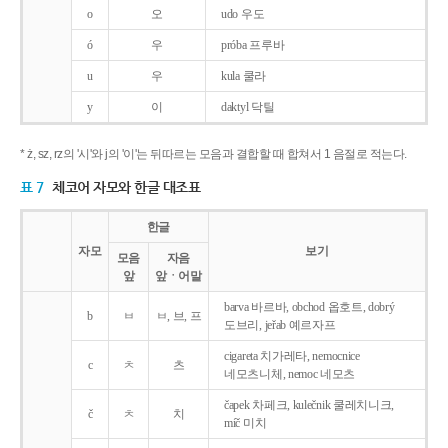
o
오
udo 우도
ó
우
próba 프루바
u
우
kula 쿨라
y
이
daktyl 닥틸
* ż, sz, rz의 '시'와 j의 '이'는 뒤따르는 모음과 결합할 때 합쳐서 1 음절로 적는다.
표 7
체코어 자모와 한글 대조표
한글
자모
보기
모음
자음
앞
앞ㆍ어말
barva 바르바, obchod 옵호트, dobrý
b
ㅂ
ㅂ, 브, 프
도브리, jeřab 예르자프
cigareta 치가레타, nemocnice
c
ㅊ
츠
네모츠니체, nemoc 네모츠
čapek 차페크, kulečnik 쿨레치니크,
č
ㅊ
치
míč 미치