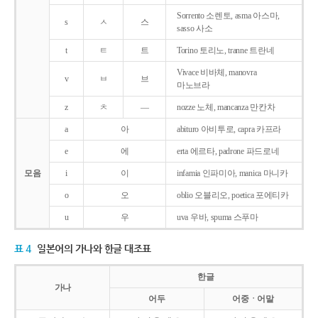
Sorrento 소렌토, asma 아스마,
s
ㅅ
스
sasso 사소
t
ㅌ
트
Torino 토리노, tranne 트란네
Vivace 비바체, manovra
v
ㅂ
브
마노브라
z
ㅊ
―
nozze 노체, mancanza 만칸차
a
아
abituro 아비투로, capra 카프라
e
에
erta 에르타, padrone 파드로네
모음
i
이
infamia 인파미아, manica 마니카
o
오
oblio 오블리오, poetica 포에티카
u
우
uva 우바, spuma 스푸마
표 4
일본어의 가나와 한글 대조표
한글
가나
어두
어중ㆍ어말