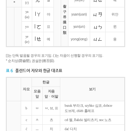
얼
yue
(ue)
웨
*
(r)
촬
ya
구
야
yuan
(uan)
위안
(ia)
류
撮
yo
요
yun
(un)
윈
口
類
ye
예
yong
(iong)
융
(ie)
[ ]는 단독 발음될 경우의 표기임. ( )는 자음이 선행할 경우의 표기임.
* 순치성(脣齒聲), 권설운(捲舌韻).
표 6
폴란드어 자모와 한글 대조표
한글
자모
보기
모음
자음
앞
앞ㆍ어말
burak 부라크, szybko 십코, dobrze
b
ㅂ
ㅂ, 브, 프
도브제, chleb 흘레프
c
ㅊ
츠
cel 첼, Balicki 발리츠키, noc 노츠
ć
ㅡ
치
dać 다치