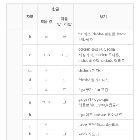
한글
자모
보기
자음
모음 앞
앞ㆍ어말
biz 비스, blandon 블란돈, braceo
b
ㅂ
브
브라세오
colcren 콜크렌, Cecilia
c
ㅋ, ㅅ
ㄱ, 크
세실리아, coccion 콕시온,
bistec 비스텍, dictado 딕타도
ch
ㅊ
―
chicharra 치차라
d
ㄷ
드
felicidad 펠리시다드
f
ㅍ
프
fuga 푸가, fran 프란
ganga 강가, geologia
g
ㄱ, ㅎ
그
헤올로히아, yungla 융글라
h
―
―
hipo 이포, quehacer 케아세르
j
ㅎ
―
jueves 후에베스, reloj 렐로
k
ㅋ
크
kapok 카포크