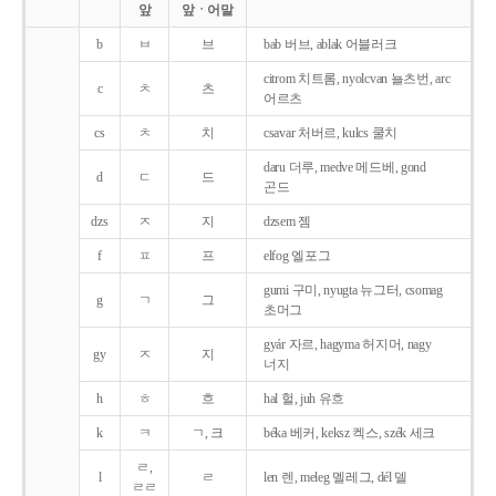
앞
앞ㆍ어말
b
ㅂ
브
bab 버브, ablak 어블러크
citrom 치트롬, nyolcvan 뇰츠번, arc
c
ㅊ
츠
어르츠
cs
ㅊ
치
csavar 처버르, kulcs 쿨치
daru 더루, medve 메드베, gond
d
ㄷ
드
곤드
dzs
ㅈ
지
dzsem 젬
f
ㅍ
프
elfog 엘포그
gumi 구미, nyugta 뉴그터, csomag
g
ㄱ
그
초머그
gyár 자르, hagyma 허지머, nagy
gy
ㅈ
지
너지
h
ㅎ
흐
hal 헐, juh 유흐
k
ㅋ
ㄱ, 크
béka 베커, keksz 켁스, szék 세크
ㄹ,
l
ㄹ
len 렌, meleg 멜레그, dél 델
ㄹㄹ