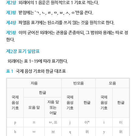
제2항
외래어의 1 음운은 원칙적으로 1 기호로 적는다.
제3항
받침에는 ‘ㄱ, ㄴ, ㄹ, ㅁ, ㅂ, ㅅ, ㅇ’만을 쓴다.
제4항
파열음 표기에는 된소리를 쓰지 않는 것을 원칙으로 한다.
제5항
이미 굳어진 외래어는 관용을 존중하되, 그 범위와 용례는 따로 정
한다.
제2장 표기 일람표
외래어는 표 1~19에 따라 표기한다.
표 1
국제 음성 기호와 한글 대조표
자음
반모음
모음
한글
국제
국제
국제
자음 앞
음성
음성
한글
음성
한글
모음 앞
또는
기호
기호
기호
어말
p
ㅍ
ㅂ, 프
j
이*
i
이
b
ㅂ
브
ɥ
위
y
위