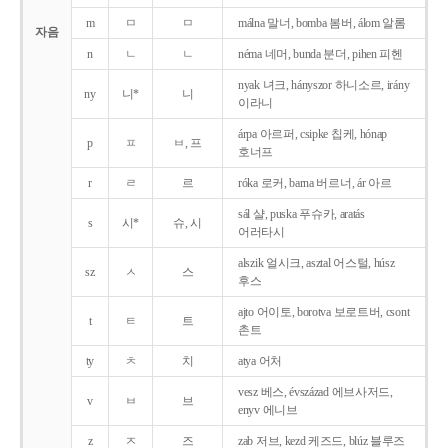
m
ㅁ
ㅁ
málna 말너, bomba 봄버, álom 알롬
자음
n
ㄴ
ㄴ
néma 네머, bunda 분더, pihen 피헨
nyak 녀크, hányszor 하니소르, irány
ny
니*
니
이라니
árpa 아르퍼, csipke 칩케, hónap
p
ㅍ
ㅂ, 프
호너프
r
ㄹ
르
róka 로커, barna 버르너, ár 아르
sál 샬, puska 푸슈카, aratás
s
시*
슈, 시
어러타시
alszik 얼시크, asztal 어스털, húsz
sz
ㅅ
스
후스
ajto 어이토, borotva 보로트버, csont
t
ㅌ
트
촌트
ty
ㅊ
치
atya 어처
vesz 베스, évszázad 에브사저드,
v
ㅂ
브
enyv 에니브
z
ㅈ
즈
zab 저브, kezd 케즈드, blúz 블루즈