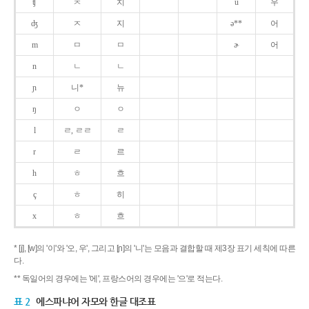
ʧ
ㅊ
치
u
우
ʤ
ㅈ
지
ə**
어
m
ㅁ
ㅁ
ɚ
어
n
ㄴ
ㄴ
ɲ
니*
뉴
ŋ
ㅇ
ㅇ
l
ㄹ, ㄹㄹ
ㄹ
r
ㄹ
르
h
ㅎ
흐
ç
ㅎ
히
x
ㅎ
흐
* [j], [w]의 '이'와 '오, 우', 그리고 [ɲ]의 '니'는 모음과 결합할 때 제3장 표기 세칙에 따른
다.
** 독일어의 경우에는 '에', 프랑스어의 경우에는 '으'로 적는다.
표 2
에스파냐어 자모와 한글 대조표