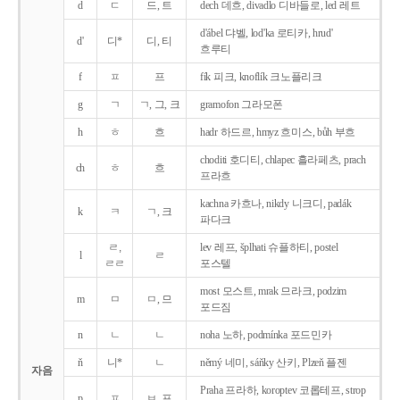
d
ㄷ
드, 트
dech 데흐, divadlo 디바들로, led 레트
d'ábel 댜벨, lod'ka 로티카, hrud'
d'
디*
디, 티
흐루티
f
ㅍ
프
fík 피크, knoflík 크노플리크
g
ㄱ
ㄱ, 그, 크
gramofon 그라모폰
h
ㅎ
흐
hadr 하드르, hmyz 흐미스, bůh 부흐
choditi 호디티, chlapec 흘라페츠, prach
ch
ㅎ
흐
프라흐
kachna 카흐나, nikdy 니크디, padák
k
ㅋ
ㄱ, 크
파다크
ㄹ,
lev 레프, šplhati 슈플하티, postel
l
ㄹ
ㄹㄹ
포스텔
most 모스트, mrak 므라크, podzim
m
ㅁ
ㅁ, 므
포드짐
n
ㄴ
ㄴ
noha 노하, podmínka 포드민카
ň
니*
ㄴ
němý 네미, sáňky 산키, Plzeň 플젠
자음
Praha 프라하, koroptev 코롭테프, strop
p
ㅍ
ㅂ, 프