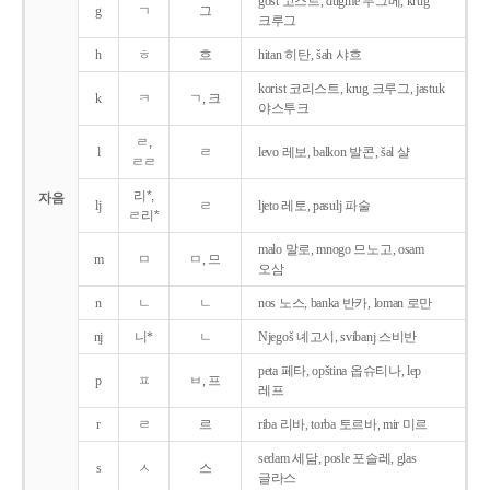
gost 고스트, dugme 두그메, krug
g
ㄱ
그
크루그
h
ㅎ
흐
hitan 히탄, šah 샤흐
korist 코리스트, krug 크루그, jastuk
k
ㅋ
ㄱ, 크
야스투크
ㄹ,
l
ㄹ
levo 레보, balkon 발콘, šal 샬
ㄹㄹ
리*,
자음
lj
ㄹ
ljeto 레토, pasulj 파술
ㄹ리*
malo 말로, mnogo 므노고, osam
m
ㅁ
ㅁ, 므
오삼
n
ㄴ
ㄴ
nos 노스, banka 반카, loman 로만
nj
니*
ㄴ
Njegoš 녜고시, svibanj 스비반
peta 페타, opština 옵슈티나, lep
p
ㅍ
ㅂ, 프
레프
r
ㄹ
르
riba 리바, torba 토르바, mir 미르
sedam 세담, posle 포슬레, glas
s
ㅅ
스
글라스