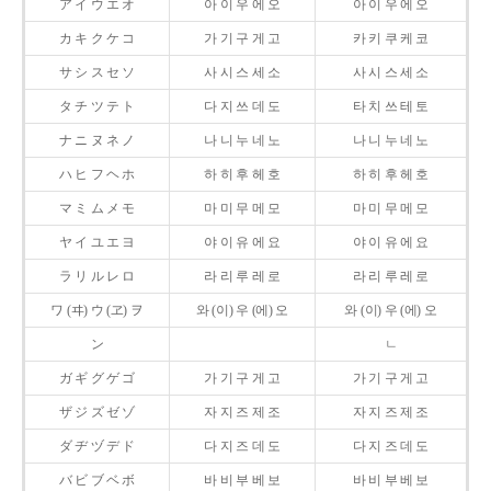
ア イ ウ エ オ
아 이 우 에 오
아 이 우 에 오
カ キ ク ケ コ
가 기 구 게 고
카 키 쿠 케 코
サ シ ス セ ソ
사 시 스 세 소
사 시 스 세 소
タ チ ツ テ ト
다 지 쓰 데 도
타 치 쓰 테 토
ナ ニ ヌ ネ ノ
나 니 누 네 노
나 니 누 네 노
ハ ヒ フ ヘ ホ
하 히 후 헤 호
하 히 후 헤 호
マ ミ ム メ モ
마 미 무 메 모
마 미 무 메 모
ヤ イ ユ エ ヨ
야 이 유 에 요
야 이 유 에 요
ラ リ ル レ ロ
라 리 루 레 로
라 리 루 레 로
ワ (ヰ) ウ (ヱ) ヲ
와 (이) 우 (에) 오
와 (이) 우 (에) 오
ン
ㄴ
ガ ギ グ ゲ ゴ
가 기 구 게 고
가 기 구 게 고
ザ ジ ズ ゼ ゾ
자 지 즈 제 조
자 지 즈 제 조
ダ ヂ ヅ デ ド
다 지 즈 데 도
다 지 즈 데 도
バ ビ ブ ベ ボ
바 비 부 베 보
바 비 부 베 보