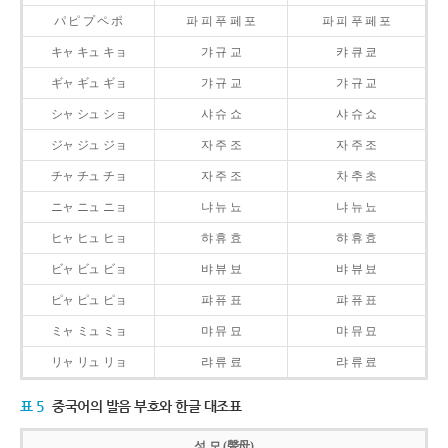
パ ピ プ ペ ポ
파 피 푸 페 포
파 피 푸 페 포
キャ キュ キョ
갸 규 교
캬 큐 쿄
ギャ ギュ ギョ
갸 규 교
갸 규 교
シャ シュ ショ
샤 슈 쇼
샤 슈 쇼
ジャ ジュ ジョ
자 주 조
자 주 조
チャ チュ チョ
자 주 조
차 추 초
ニャ ニュ ニョ
냐 뉴 뇨
냐 뉴 뇨
ヒャ ヒュ ヒョ
햐 휴 효
햐 휴 효
ビャ ビュ ビョ
뱌 뷰 뵤
뱌 뷰 뵤
ピャ ピュ ピョ
퍄 퓨 표
퍄 퓨 표
ミャ ミュ ミョ
먀 뮤 묘
먀 뮤 묘
リャ リュ リョ
랴 류 료
랴 류 료
표 5
중국어의 발음 부호와 한글 대조표
성 모 (聲母)