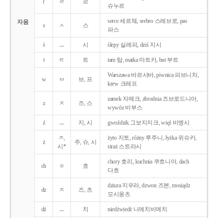
r
ㄹ
르
슈누르
serce 세르체, srebro 스레브로, pas
자음
s
ㅅ
스
파스
ś
ㅡ
시
ślepy 실레피, dziś 지시
t
ㅌ
트
tam 탐, matka 마트카, but 부트
Warszawa 바르샤바, piwnica 피브니차,
w
ㅂ
브, 프
krew 크레프
zamek 자메크, zbrodnia 즈브로드니아,
z
ㅈ
즈, 스
wywóz 비부스
ź
ㅡ
지, 시
gwoździk 그보지지크, więź 비엥시
ㅈ,
żyto 지토, różny 루주니, łyżka 위슈카,
ż
주, 슈, 시
시*
straż 스트라시
chory 호리, kuchnia 쿠흐니아, dach
ch
ㅎ
흐
다흐
dziura 지우라, dzwon 즈본, mosiądz
dz
ㅈ
즈, 츠
모시옹츠
dź
ㅡ
치
niedźwiedź 니에치비에치