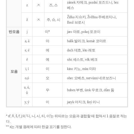
zámek 자메크, pozdní 포즈드니, bez
z
ㅈ
즈, 스
베스
Žižka 지슈카, Žvěřina 주베르지나,
ž
ㅈ
주, 슈, 시
Brož 브로시
반모음
j
이*
jaro 야로, pokoj 포코이
a, á
아
balík 발리크, komár 코마르
e, é
에
dech 데흐, léto 레토
ě
예
sěst 셰스트, věk 베크
i, í
이
kino 키노, míra 미라
모음
o,ó
오
obec 오베츠, nervózni 네르보즈니
u, ú,
우
buben 부벤, úrok 우로크, dům 둠
ů
y, ý
이
jazyk
야지크, líný 리니
* d', ň, š, t', j의 '디, 니, 시, 티, 이'는 뒤따르는 모음과 결합할 때 합쳐서 1 음절로 적는
다.
** x는 개별 용례에 따라 한글 표기를 정한다.