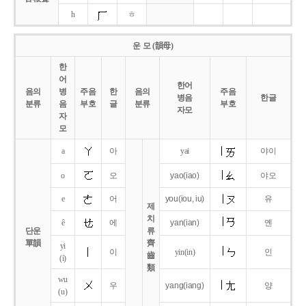
h
ㅎ
운 모 (韻母)
한
어
한어
음의
병
주음
한
음의
주음
병음
한글
분류
음
부호
글
분류
부호
자모
자
모
a
아
yai
야이
o
오
yao
(iao)
야오
e
어
you
(iou,
iu)
유
제
치
ê
에
yan
(ian)
옌
단운
류
單韻
齊
yi
이
yin(in)
인
齒
(i)
類
wu
우
yang
(iang)
양
(u)