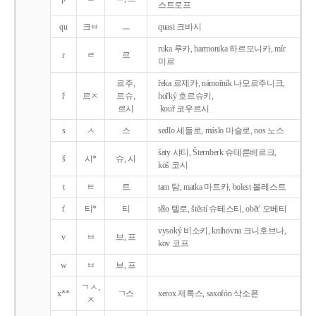
스트로프
qu
크ㅂ
ㅡ
quasi 크바시
ruka 루카, harmonika 하르모니카, mír
r
ㄹ
르
미르
르주,
řeka 르제카, námořník 나모르주니크,
ř
르ㅈ
르슈,
hořký 호르슈키,
르시
kouř 코우르시
s
ㅅ
스
sedlo 세들로, máslo 마슬로, nos 노스
šaty 샤티, Šternberk 슈테른베르크,
š
시*
슈, 시
koš 코시
t
ㅌ
트
tam 탐, matka 마트카, bolest 볼레스트
t'
티*
티
tělo 텔로, štěstí 슈테스티, obět' 오베티
vysoký 비소키, knihovna 크니호브나,
v
ㅂ
브, 프
kov 코프
w
ㅂ
브, 프
ㄱㅅ,
x**
ㄱ스
xerox 제록스, saxofón 삭소폰
ㅈ