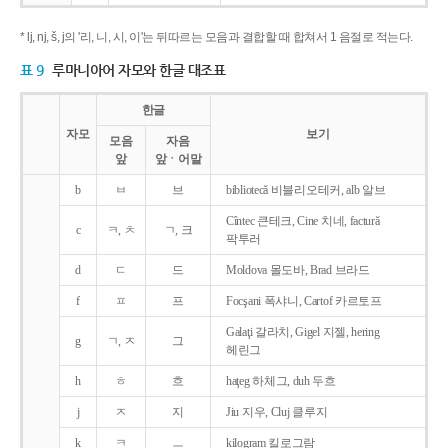
* lj, nj, š, j의 '리, 니, 시, 이'는 뒤따르는 모음과 결합할 때 합쳐서 1 음절로 적는다.
표 9
루마니아어 자모와 한글 대조표
한글
자모
보기
모음
자음
앞
앞ㆍ어말
b
ㅂ
브
bibliotecǎ 비블리오테커, alb 알브
Cîntec 큰테크, Cine 치네, facturǎ
c
ㅋ, ㅊ
ㄱ, 크
팍투러
d
ㄷ
드
Moldova 몰도바, Brad 브라드
f
ㅍ
프
Focşani 폭샤니, Cartof 카르토프
Galaţi 갈라치, Gigel 지젤, hering
g
ㄱ, ㅈ
그
헤린그
h
ㅎ
흐
haţeg 하체그, duh 두흐
j
ㅈ
지
Jiu 지우, Cluj 클루지
k
ㅋ
ㅡ
kilogram 킬로그람