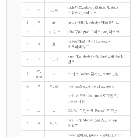
dach 다흐, zdrowy 즈드로비, słodki
d
ㄷ
드, 트
스워트키, pod 포트
f
ㅍ
프
fasola 파솔라, befsztyk 베프슈티크
g
ㄱ
ㄱ, 그, 크
góra 구라, grad 그라트, targ 타르크
herbata 헤르바타, Hrubieszów
h
ㅎ
흐
흐루비에슈프
kino 키노, daktyl 닥틸, król 크룰, bank
k
ㅋ
ㄱ, 크
반크
ㄹ,
l
ㄹ
lis 리스, kolano 콜라노, motyl 모틸
ㄹㄹ
m
ㅁ
ㅁ, 므
most 모스트, zimno 짐노, sam 삼
nerka 네르카, dokument 도쿠멘트,
n
ㄴ
ㄴ
dywan 디반
ń
ㅡ
ㄴ
Gdańsk 그단스크, Poznań 포즈난
para 파라, Słupsk 스웁스크, chłop
p
ㅍ
ㅂ, 프
흐워프
rower 로베르, garnek 가르네크, sznur