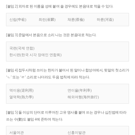
[붙임 2] 외자로 된 이름을 성에 붙여 쓸 경우에도 본음대로 적을 수 있다.
신립(申砬)
최린(崔麟)
채륜(蔡倫)
하륜(河崙)
[붙임 3] 준말에서 본음으로 소리 나는 것은 본음대로 적는다.
국련(국제 연합)
한시련(한국 시각 장애인 연합회)
[붙임 4] 접두사처럼 쓰이는 한자가 붙어서 된 말이나 합성어에서, 뒷말의 첫소리가
‘ㄴ’ 또는 ‘ㄹ’ 소리로 나더라도 두음 법칙에 따라 적는다.
역이용(逆利用)
연이율(年利率)
열역학(熱力學)
해외여행(海外旅行)
[붙임 5] 둘 이상의 단어로 이루어진 고유 명사를 붙여 쓰는 경우나 십진법에 따라
쓰는 수(數)도 붙임 4에 준하여 적는다.
서울여관
신흥이발관