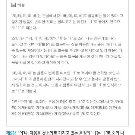
해설
‘계, 례, 몌, 폐, 혜’는 현실에서 [게, 레, 메, 페, 헤]로 발음되는 일이 있다. 그
렇지만 발음이 변화한 것과는 달리 표기는 여전히 ‘ㅖ’로 굳어져 있으므
로 ‘ㅖ’로 적는다.
조항에서 “‘계, 례, 몌, 폐, 혜’의 ‘ㅖ’는 ‘ㅔ’로 소리 나는 경우가 있더라
도”라고 한 것이 ‘례’를 [레]로 발음하는 것을 허용한다는 뜻은 아니다. 표
준 발음법 제5항에서는 [레]로 발음할 수 없다고 명시하고 있기 때문이다.
“소리 나는 경우가 있더라도”는 표준 발음을 제시한 것이 아니라 현실 발
음을 언급한 것이라고 해석해야 한다.
‘계, 몌, 폐, 혜’는 발음의 변화를 따르면 ‘ㅔ’로 적어야 할 것처럼 보인다.
그러나 ‘ㅖ’의 발음이 완전히 사라졌다고 할 수 없고 철자와 발음이 반드
시 일치하는 것도 아니다. 또한 사람들이 여전히 표기를 ‘ㅖ’로 인식하므
로 ‘ㅖ’로 적는다.
다만, 한자 ‘偈, 揭, 憩’는 본음이 [게]이므로 ‘ㅔ’로 적는다. 따라서 ‘게구(偈
句), 게제(偈諦), 게기(揭記), 게방(揭榜), 게양(揭揚), 게재(揭載), 게판(揭
板), 게류(憩流), 게식(憩息), 게휴(憩休)’ 등도 ‘게’로 적는다.
제9항
‘의’나, 자음을 첫소리로 가지고 있는 음절의 ‘ㅢ’는 ‘ㅣ’로 소리 나