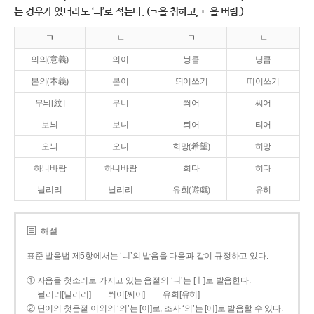
는 경우가 있더라도 ‘ㅢ’로 적는다. (ㄱ을 취하고, ㄴ을 버림.)
ㄱ
ㄴ
ㄱ
ㄴ
의의(意義)
의이
닁큼
닝큼
본의(本義)
본이
띄어쓰기
띠어쓰기
무늬[紋]
무니
씌어
씨어
보늬
보니
틔어
티어
오늬
오니
희망(希望)
히망
하늬바람
하니바람
희다
히다
늴리리
닐리리
유희(遊戱)
유히
해설
표준 발음법 제5항에서는 ‘ㅢ’의 발음을 다음과 같이 규정하고 있다.
① 자음을 첫소리로 가지고 있는 음절의 ‘ㅢ’는 [ㅣ]로 발음한다.
늴리리[닐리리]
씌어[씨어]
유희[유히]
② 단어의 첫음절 이외의 ‘의’는 [이]로, 조사 ‘의’는 [에]로 발음할 수 있다.