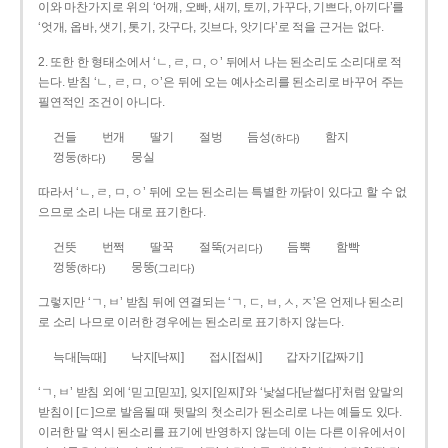
이와 마찬가지로 위의 ‘어깨, 오빠, 새끼, 토끼, 가꾸다, 기쁘다, 아끼다’를
‘엇개, 옵바, 샛기, 톳기, 갓구다, 깃브다, 앗기다’로 적을 근거는 없다.
2. 또한 한 형태소에서 ‘ㄴ, ㄹ, ㅁ, ㅇ’ 뒤에서 나는 된소리도 소리대로 적
는다. 받침 ‘ㄴ, ㄹ, ㅁ, ㅇ’은 뒤에 오는 예사소리를 된소리로 바꾸어 주는
필연적인 조건이 아니다.
건들
번개
딸기
절벙
듬성
함지
(하다)
껑둥
뭉실
(하다)
따라서 ‘ㄴ, ㄹ, ㅁ, ㅇ’ 뒤에 오는 된소리는 특별한 까닭이 있다고 할 수 없
으므로 소리 나는 대로 표기한다.
건뜻
번쩍
딸꾹
절뚝
듬뿍
함빡
(거리다)
껑뚱
뭉뚱
(하다)
(그리다)
그렇지만 ‘ㄱ, ㅂ’ 받침 뒤에 연결되는 ‘ㄱ, ㄷ, ㅂ, ㅅ, ㅈ’은 언제나 된소리
로 소리 나므로 이러한 경우에는 된소리로 표기하지 않는다.
늑대[늑때]
낙지[낙찌]
접시[접씨]
갑자기[갑짜기]
‘ㄱ, ㅂ’ 받침 외에 ‘믿고[믿꼬], 잊지[읻찌]’와 ‘낯설다[낟썰다]’처럼 앞말의
받침이 [ㄷ]으로 발음될 때 뒷말의 첫소리가 된소리로 나는 예들도 있다.
이러한 말 역시 된소리를 표기에 반영하지 않는데 이는 다른 이유에서이