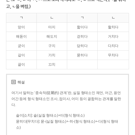
고, ㄴ을 버림.)
ㄱ
ㄴ
ㄱ
ㄴ
맏이
마지
핥이다
할치다
해돋이
해도지
걷히다
거치다
굳이
구지
닫히다
다치다
같이
가치
묻히다
무치다
끝이
끄치
해설
여기서 말하는 ‘종속적(從屬的) 관계’란, 실질 형태소인 체언, 어근, 용언
어간 등에 형식 형태소인 조사, 접미사, 어미 등이 결합하는 관계를 말한
다.
솥이[소치]: 솥(실질 형태소)+이(형식 형태소)
묻히다[무치다]: 묻­-(실질 형태소)+­-히­-(형식 형태소)+-다(형식 형태
소)