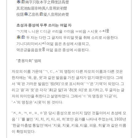
兩字只取本字之釋俚語爲聲
其尼池梨眉非時異八音用於初聲
役隱
乙音邑
凝八音用於終聲
초성과 종성에 두루 쓰이는 여덟 자
ㄱ기역 ㄴ니은 ㄷ디귿 ㄹ리을 ㅁ미음 ㅂ비읍 ㅅ시옷 ㆁ
두 자는 다만 그 글자의 우리말 뜻을 취해 소리로 사용한다.
기니디리미비시
여덟 음은 초성에 사용되고,
역은귿을음읍옷
여덟 음은 종성에 사용된다.
“훈몽자회” 범례
자모의 이름 가운데 ‘ㄱ, ㄷ, ㅅ’의 명칭이 다른 자모의 이름과 다른 것은
한자에는 ‘윽, 읃, 읏’과 같은 발음을 가진 글자가 없기 때문이었다. 그래
서 ‘윽’은 가까운 발음인 ‘役(역)’으로 표시하여 ‘ㄱ’은 ‘기역’이 되었다. 그
리고 ‘읃’과 ‘읏’은 각각 ‘末(귿 말)’과 ‘衣(옷 의)’로 표기하고, 두 글자는 글
자의 의미만을 취한다고 설명하였다. 그래서 ‘ㄷ’의 명칭은 ‘디귿’이,
‘ㅅ’의 명칭은 ‘시옷’이 된 것이다.
‘ㅈ, ㅊ, ㅋ, ㅌ, ㅍ, ㅎ’은 당시 종성으로 쓰이지 않던 것들이어서 초성에 모
음 ‘ㅣ’를 붙인 ‘지, 치, 키, 티, 피, 히’로만 음가를 나타내 주었는데, 1933년
‘한글 마춤법 통일안’에서 ‘지읒, 치읓, 키읔, 티읕, 피읖, 히읗’과 같은 이름
이 확정되었다.