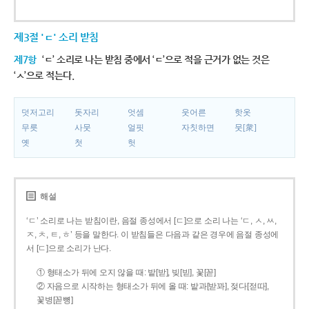
제3절 'ㄷ' 소리 받침
제7항
‘ㄷ’ 소리로 나는 받침 중에서 ‘ㄷ’으로 적을 근거가 없는 것은
‘ㅅ’으로 적는다.
덧저고리
돗자리
엇셈
웃어른
핫옷
무릇
사뭇
얼핏
자칫하면
뭇[衆]
옛
첫
헛
해설
‘ㄷ’ 소리로 나는 받침이란, 음절 종성에서 [ㄷ]으로 소리 나는 ‘ㄷ, ㅅ, ㅆ,
ㅈ, ㅊ, ㅌ, ㅎ’ 등을 말한다. 이 받침들은 다음과 같은 경우에 음절 종성에
서 [ㄷ]으로 소리가 난다.
① 형태소가 뒤에 오지 않을 때: 밭[받], 빚[빋], 꽃[꼳]
② 자음으로 시작하는 형태소가 뒤에 올 때: 밭과[받꽈], 젖다[젇따],
꽃병[꼳뼝]