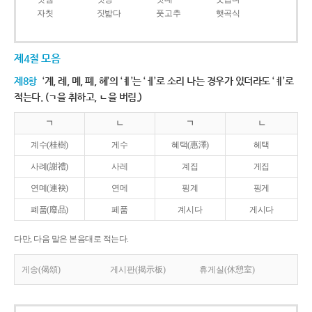
자칫
짓밟다
풋고추
햇곡식
제4절 모음
제8항
‘계, 례, 몌, 폐, 혜’의 ‘ㅖ’는 ‘ㅔ’로 소리 나는 경우가 있더라도 ‘ㅖ’로
적는다. (ㄱ을 취하고, ㄴ을 버림.)
ㄱ
ㄴ
ㄱ
ㄴ
계수(桂樹)
게수
혜택(惠澤)
헤택
사례(謝禮)
사레
계집
게집
연몌(連袂)
연메
핑계
핑게
폐품(廢品)
페품
계시다
게시다
다만, 다음 말은 본음대로 적는다.
게송(偈頌)
게시판(揭示板)
휴게실(休憩室)