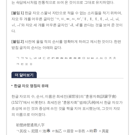
는 속담에서처럼 전통적으로 쓰여 온 것이므로 그대로 유지하였다.
[붙임 1]
한글 자모 스물넉 자만으로 적을 수 없는 소리들을 적기 위하여,
자모 두 개를 어우른 글자인 ‘ㄲ, ㄸ, ㅃ, ㅆ, ㅉ’, ‘ㅐ, ㅒ, ㅔ, ㅖ, ㅘ, ㅚ, ㅝ,
ㅟ, ㅢ’와 자모 세 개를 어우른 글자인 ‘ㅙ, ㅞ’를 쓴다는 것을 보여 준 것이
다.
[붙임 2]
사전에 올릴 적의 순서를 명확하게 하려고 제시한 것이다. 한편
받침 글자의 순서는 아래와 같다.
ㄱ ㄲ ㄳ ㄴ ㄵ ㄶ ㄷ ㄹ ㄺ ㄻ ㄼ ㄽ ㄾ ㄿ ㅀ ㅁ ㅂ ㅄ ㅅ ㅆ ㅇ ㅈ ㅊ
ㅋ ㅌ ㅍ ㅎ
더 알아보기
한글 자모 명칭의 유래
한글 자모의 수, 순서, 이름은 최세진(崔世珍)의 “훈몽자회(訓蒙字會)
(1527)”에서 비롯한다. 최세진은 “훈몽자회” 범례(凡例)에서 한글 자모가
초성에 쓰인 것과 종성에 쓰인 것을 짝을 지어 표시했는데, 그것이 자모
의 이름으로 이어졌다.
初聲終聲通用八字
ㄱ其役 ㄴ尼隱 ㄷ池
ㄹ梨乙 ㅁ眉音 ㅂ非邑 ㅅ時
ㆁ異凝