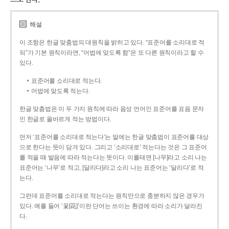
해설
이 조항은 한글 맞춤법의 대원칙을 밝히고 있다. “표준어를 소리대로 적
되”가 기본 원칙이라면, “어법에 맞도록 함”은 또 다른 원칙이라고 할 수
있다.
표준어를 소리대로 적는다.
어법에 맞도록 적는다.
한글 맞춤법은 이 두 가지 원칙에 따라 음성 언어인 표준어를 표음 문자
인 한글로 올바르게 적는 방법이다.
먼저 ‘표준어를 소리대로 적는다’는 말에는 한글 맞춤법이 표준어를 대상
으로 한다는 뜻이 담겨 있다. 그리고 ‘소리대로’ 적는다는 것은 그 표준어
를 적을 때 발음에 따라 적는다는 뜻이다. 이를테면 [나무]라고 소리 나는
표준어는 ‘나무’로 적고, [달리다]라고 소리 나는 표준어는 ‘달리다’로 적
는다.
그런데 표준어를 소리대로 적는다는 원칙만으로 충분하지 않은 경우가
있다. 예를 들어 ‘꽃[花]’이란 단어는 쓰이는 환경에 따라 소리가 달라진
다.