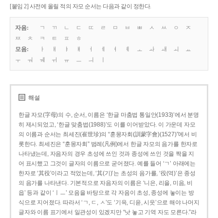
[붙임 2] 사전에 올릴 적의 자모 순서는 다음과 같이 정한다.
자음:
ㄱ
ㄲ
ㄴ
ㄷ
ㄸ
ㄹ
ㅁ
ㅂ
ㅃ
ㅅ
ㅆ
ㅇ
ㅈ
ㅉ
ㅊ
ㅋ
ㅌ
ㅍ
ㅎ
모음:
ㅏ
ㅐ
ㅑ
ㅒ
ㅓ
ㅔ
ㅕ
ㅖ
ㅗ
ㅘ
ㅙ
ㅚ
ㅛ
ㅜ
ㅝ
ㅞ
ㅟ
ㅠ
ㅡ
ㅢ
ㅣ
해설
한글 자모(字母)의 수, 순서, 이름은 ‘한글 마춤법 통일안(1933)’에서 분명
히 제시되었고, ‘한글 맞춤법(1988)’도 이를 이어받았다. 이 가운데 자모
의 이름과 순서는 최세진(崔世珍)의 “훈몽자회(訓蒙字會)(1527)”에서 비
롯한다. 최세진은 “훈몽자회” 범례(凡例)에서 한글 자모의 음가를 한자로
나타냈는데, 자음자의 경우 초성에 쓰인 것과 종성에 쓰인 것을 짝을 지
어 표시했고 그것이 글자의 이름으로 굳어졌다. 예를 들어 ‘ㄱ’ 아래에는
한자로 ‘其役’이라고 적었는데, ‘其(기)’는 초성의 음가를, ‘役(역)’은 종성
의 음가를 나타낸다. 기본적으로 자음자의 이름은 ‘니은, 리을, 미음, 비
읍’ 등과 같이 ‘ㅣㅡ’ 모음을 바탕으로 각 자음이 초성, 종성에 놓이는 방
식으로 지어졌다. 따라서 ‘ㄱ, ㄷ, ㅅ’도 ‘기윽, 디읃, 시읏’으로 해야 나머지
글자와 이름 표기에서 일관성이 있겠지만 “낫 놓고 기역 자도 모른다.”라