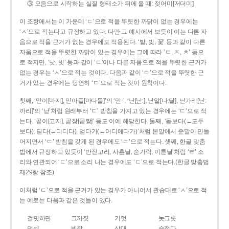
③ 모음으로 시작하는 실질 형태소가 뒤에 올 때: 젖어미[저더미]
이 조항에서는 이 가운데 ‘ㄷ’으로 적을 뚜렷한 까닭이 없는 경우에는
‘ㅅ’으로 적는다고 규정하고 있다. 다만 그 예시에서 보듯이 이는 다른 자
음으로 적을 근거가 없는 경우에도 적용된다. ‘밭, 빚, 꽃’ 등과 같이 다른
자음으로 적을 뚜렷한 까닭이 있는 경우에는 그에 따라 ‘ㅌ, ㅈ, ㅊ’ 등으
로 적지만, ‘낫, 빗’ 등과 같이 ‘ㄷ’이나 다른 자음으로 적을 뚜렷한 근거가
없는 경우는 ‘ㅅ’으로 적는 것이다. 다음과 같이 ‘ㄷ’으로 적을 뚜렷한 근
거가 있는 경우에는 당연히 ‘ㄷ’으로 적는 것이 원칙이다.
첫째, ‘맏이[마지], 맏아들[마다들]’의 ‘맏-’, ‘낟[낟ː], 낟알[나ː달], 낟가리[낟ː
까리]’의 ‘낟’처럼 원래부터 ‘ㄷ’ 받침을 가지고 있는 경우에는 ‘ㄷ’으로 적
는다. ‘곧이[고지], 곧장[곧짱]’ 등도 이에 해당한다. 둘째, ‘돋보다(←도두
보다), 딛다(←디디다), 얻다가(←어디에다가)’처럼 본말에서 준말이 만들
어지면서 ‘ㄷ’ 받침을 갖게 된 경우에도 ‘ㄷ’으로 적는다. 셋째, 한글 맞춤
법에서 규정하고 있듯이 ‘반짇고리, 사흗날, 숟가락, 이튿날’처럼 ‘ㄹ’ 소
리와 연관되어 ‘ㄷ’으로 소리 나는 경우에도 ‘ㄷ’으로 적는다.(한글 맞춤법
제29항 참조)
이처럼 ‘ㄷ’으로 적을 근거가 있는 경우가 아니어서 관습대로 ‘ㅅ’으로 적
는 예로는 다음과 같은 것들이 있다.
걸핏하면
그까짓
기껏
놋그릇
덧셈
빗장
삿대
숫접다