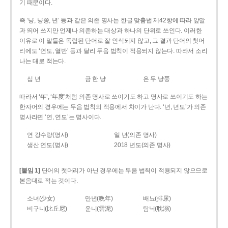
기 때문이다.
즉 ‘냥, 냥쭝, 년’ 등과 같은 의존 명사는 한글 맞춤법 제42항에 따라 앞말
과 띄어 쓰지만 언제나 의존하는 대상과 하나의 단위로 쓰인다. 이러한
이유로 이 말들은 독립된 단어로 잘 인식되지 않고, 그 결과 단어의 첫머
리에도 ‘연도, 열반’ 등과 달리 두음 법칙이 적용되지 않는다. 따라서 소리
나는 대로 적는다.
십 년
금 한 냥
은 두 냥쭝
따라서 ‘年’, ‘年度’처럼 의존 명사로 쓰이기도 하고 명사로 쓰이기도 하는
한자어의 경우에는 두음 법칙의 적용에서 차이가 난다. ‘년, 년도’가 의존
명사라면 ‘연, 연도’는 명사이다.
연 강수량(명사)
일 년(의존 명사)
생산 연도(명사)
2018 년도(의존 명사)
[붙임 1]
단어의 첫머리가 아닌 경우에는 두음 법칙이 적용되지 않으므로
본음대로 적는 것이다.
소녀(少女)
만년(晩年)
배뇨(排尿)
비구니(比丘尼)
운니(雲泥)
탐닉(耽溺)