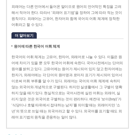
외래어는 다른 언어에서 들어온 말이므로 원어의 언어적인 특징을 고려
해서 적어야 한다. 따라서 ‘외래어 표기법’을 정하여 그에 따라 적는 것이
원칙이다. 외래어는 고유어, 한자어와 함께 국어의 어휘 체계에 정착한
어휘라고 할 수 있다.
더 알아보기
원어에 따른 한국어 어휘 체계
한국어의 어휘 체계는 고유어, 한자어, 외래어로 나눌 수 있다. 이들은 원
어에 차이가 있을 뿐 모두 한국어 어휘에 속한다. 국어사전에서는 단어의
원어를 밝히고 있다. 고유어에는 원어가 제시되어 있지 않고 한자어에는
한자가, 외래어에는 각 단어의 원어명과 로마자 표기가 제시되어 있어서
이로써 어휘 부류를 알 수가 있다. 외래어는 국어의 어휘 체계에 속하지
않는 외국어와 개념적으로 구별된다. 하지만 실생활에서 그 구별이 명확
하지 않을 때가 있다. 현실적으로는 국어사전에 실린 어휘는 외래어, 실
리지 않은 것은 외국어로 구별하는 것이 편리하다. 예컨대 ‘보이(boy)’가
‘식당이나 호텔 따위에서 접대하는 남자’를 의미할 때는 외래어지만 ‘소
년’의 뜻으로 쓰일 때는 외국어라고 할 수 있다. 외국어를 표기할 때도 외
래어 표기법의 원칙을 준용하는 일이 많다.