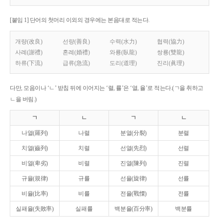
[붙임 1] 단어의 첫머리 이외의 경우에는 본음대로 적는다.
개량(改良)
선량(善良)
수력(水力)
협력(協力)
사례(謝禮)
혼례(婚禮)
와룡(臥龍)
쌍룡(雙龍)
하류(下流)
급류(急流)
도리(道理)
진리(眞理)
다만, 모음이나 ‘ㄴ’ 받침 뒤에 이어지는 ‘렬, 률’은 ‘열, 율’로 적는다.(ㄱ을 취하고
ㄴ을 버림.)
ㄱ
ㄴ
ㄱ
ㄴ
나열(羅列)
나렬
분열(分裂)
분렬
치열(齒列)
치렬
선열(先烈)
선렬
비열(卑劣)
비렬
진열(陳列)
진렬
규율(規律)
규률
선율(旋律)
선률
비율(比率)
비률
전율(戰慄)
전률
실패율(失敗率)
실패률
백분율(百分率)
백분률