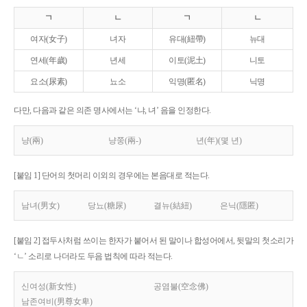
ㄱ
ㄴ
ㄱ
ㄴ
여자(女子)
녀자
유대(紐帶)
뉴대
연세(年歲)
년세
이토(泥土)
니토
요소(尿素)
뇨소
익명(匿名)
닉명
다만, 다음과 같은 의존 명사에서는 ‘냐, 녀’ 음을 인정한다.
냥(兩)
냥쭝(兩-)
년(年)(몇 년)
[붙임 1] 단어의 첫머리 이외의 경우에는 본음대로 적는다.
남녀(男女)
당뇨(糖尿)
결뉴(結紐)
은닉(隱匿)
[붙임 2] 접두사처럼 쓰이는 한자가 붙어서 된 말이나 합성어에서, 뒷말의 첫소리가
‘ㄴ’ 소리로 나더라도 두음 법칙에 따라 적는다.
신여성(新女性)
공염불(空念佛)
남존여비(男尊女卑)