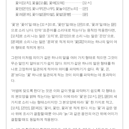
……………
꽃이[꼬치], 꽃을[꼬츨], 꽃에[꼬체]
[꼬ㅊ]
…
꽃만[꼰만], 꽃나무[꼰나무], 꽃놀이[꼰노리]
[꼰]
………
꽃과[꼳꽈], 꽃다발[꼳따발], 꽃밭[꼳빧]
[꼳]
‘꽃’은 ‘꽃이’일 때는 [꼬ㅊ]으로, ‘꽃만’일 때는 [꼰]으로, ‘꽃과’일 때는 [꼳]
으로 소리 난다. 만약 ‘표준어를 소리대로 적는다’는 원칙만 적용한다면,
[꼬치]로 소리 나는 말은 ‘꼬치’로, [꼰만]으로 소리 나는 말은 ‘꼰만’으로,
[꼳꽈]로 소리 나는 말은 ‘꼳꽈’로 적게 되어 ‘꽃[花]’이라는 하나의 말이 여
러 형태로 적히게 된다.
그런데 이처럼 의미가 같은 하나의 말을 여러 가지 형태로 적으면 그것이
무슨 말인지 알아보기가 쉽지 않다. 의미가 같은 하나의 말은 형태를 하
나로 고정하여 일관되게 적어야 의미를 파악하기가 쉽다. 즉 ‘꽃, 꼰,
꼳’보다는 ‘꽃’ 하나로 일관되게 적는 것이 의미를 파악하는 데 효과적이
다.
‘어법에 맞도록 한다’는 것은 이와 같이 뜻을 파악하기 쉽도록 각 형태소
의 본모양을 밝혀 적는다는 말이다. 이에 따라 ‘꽃’은 [꼬ㅊ], [꼰], [꼳]의 세
가지로 소리 나는 형태소이지만 그 본모양에 따라 ‘꽃’ 한 가지로 적고,
[꼬치], [꼰만], [꼳꽈]도 ‘꽃이, 꽃만, 꽃과’로 적게 된다. 이는 ‘꽃’과 같은 명
사 뒤에 조사가 결합할 때뿐 아니라 ‘늙-’과 같은 용언의 어간 뒤에 어미가
결합할 때도 동일하게 적용된다.