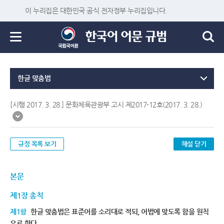
이 누리집은 대한민국 공식 전자정부 누리집입니다.
한글 맞춤법
[시행 2017. 3. 28.] 문화체육관광부 고시 제2017-12호(2017. 3. 28.)
규정 목록 보기
해설 닫기
본문
제1장 총칙
제1항
한글 맞춤법은 표준어를 소리대로 적되, 어법에 맞도록 함을 원칙
으로 한다.