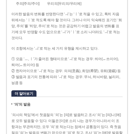
주의[주의/주이]
우리의[우리의/우리에]
이러한 발음의 변화를 반영한다면 ‘ㅢ’는 ‘ㅣ’로 적을 수 있고, 특히 자음
뒤에서는 ‘ㅣ’로 적도록 해야 할 것이다. 그러나 이미 익숙해진 표기인 ‘희
망, 주의’를 ‘히망, 주이’로 적는 것은 공감하기 어렵고 발음의 변화를 표
기에 모두 반영할 수도 없으므로 ‘ㅢ’가 ‘ㅣ’로 소리 나더라도 ‘ㅢ’로 적는
것이다.
이 조항에서는 ‘ㅢ’로 적는 세 가지 유형을 제시하고 있다.
① 모음 ‘ㅡ, ㅣ’가 줄어든 형태이므로 ‘ㅢ’로 적는 경우: 씌어(←쓰이어),
틔어(←트이어) 등
② 한자어이므로 ‘ㅢ’로 적는 경우: 의의(意義), 희망(希望), 유희(遊戱) 등
③ 발음과 표기의 전통에 따라 ‘ㅢ’로 적는 경우: 무늬, 하늬바람, 늴리리,
닁큼 등
더 알아보기
‘의’의 발음
‘의사의 책임’에서 첫음절의 ‘의’는 [의]로 발음하고 조사 ‘의’는 [의]나 [에]
로 모두 발음할 수 있다. 이들은 [이]로 소리 나는 경우가 아니라서 이 조
항과는 무관하지만, 모두 ‘의’로 적는다는 점에서 공통점이 있다. 즉 첫음
절의 ‘의’는 발음의 변화가 없으므로 ‘의’로 적고, 조사 ‘의’는 [에]로 발음할