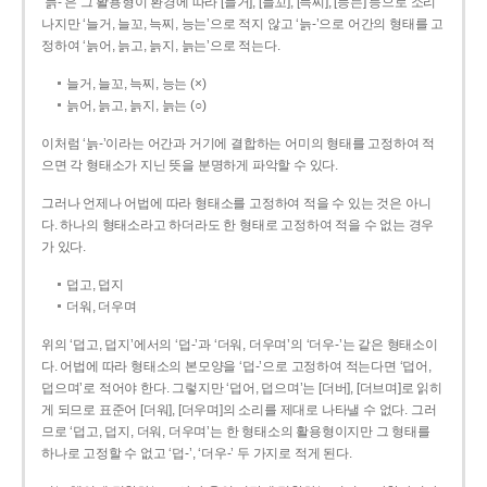
‘늙-’은 그 활용형이 환경에 따라 [늘거], [늘꼬], [늑찌], [능는] 등으로 소리
나지만 ‘늘거, 늘꼬, 늑찌, 능는’으로 적지 않고 ‘늙-’으로 어간의 형태를 고
정하여 ‘늙어, 늙고, 늙지, 늙는’으로 적는다.
늘거, 늘꼬, 늑찌, 능는 (×)
늙어, 늙고, 늙지, 늙는 (○)
이처럼 ‘늙-­’이라는 어간과 거기에 결합하는 어미의 형태를 고정하여 적
으면 각 형태소가 지닌 뜻을 분명하게 파악할 수 있다.
그러나 언제나 어법에 따라 형태소를 고정하여 적을 수 있는 것은 아니
다. 하나의 형태소라고 하더라도 한 형태로 고정하여 적을 수 없는 경우
가 있다.
덥고, 덥지
더워, 더우며
위의 ‘덥고, 덥지’에서의 ‘덥-­’과 ‘더워, 더우며’의 ‘더우-­’는 같은 형태소이
다. 어법에 따라 형태소의 본모양을 ‘덥-­’으로 고정하여 적는다면 ‘덥어,
덥으며’로 적어야 한다. 그렇지만 ‘덥어, 덥으며’는 [더버], [더브며]로 읽히
게 되므로 표준어 [더워], [더우며]의 소리를 제대로 나타낼 수 없다. 그러
므로 ‘덥고, 덥지, 더워, 더우며’는 한 형태소의 활용형이지만 그 형태를
하나로 고정할 수 없고 ‘덥-’, ‘더우-’ 두 가지로 적게 된다.