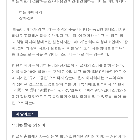
이는 체언에 결합하는 조사나 용언 어간에 결합하는 어미도 마찬가지다.
하늘이/바다가
잡아/접어
‘하늘이, 바다가’의 ‘이/가’는 주격의 뜻을 나타내는 동일한 형태소이지만
하나로 고정해서 적을 수가 없다. ‘잡-, 접-’에 결합하는 ‘-고’는 ‘잡고, 접
고’처럼 하나의 형태로만 실현되지만 ‘-아/-어’는 하나의 형태소인데도 ‘잡
아, 접어’와 같이 다르게 실현된다. 이는 달리 소리 나는 형태들을 하나의
형태소로 모두 적을 수 없어서 소리 나는 대로 적는 경우이다.
한편 한자어는 이러한 원리와 관계없이 각 글자의 소리를 밝혀 적는다.
예를 들어 ‘국어(國語)’는 [구거]로 소리 나고 ‘국민(國民)’은 [궁민]으로 소
리 나지만 ‘구거’, ‘궁민’으로 적지 않는다. 한자 하나하나는 소리와 의미
가 정해져 있으므로 그것을 밝혀 적는 것이 독서에 효율적이다. 즉 한자
‘국(國)’, ‘어(語)’, ‘민(民)’은 ‘나라 국’, ‘말씀 어’, ‘백성 민’과 같이 소리와 의
미가 정해져 있으므로 그 독립적인 소리와 의미를 알 수 있도록 ‘국어, 국
민’으로 적는다.
더 알아보기
‘어법(語法)’의 의미
한글 맞춤법에서 사용되는 ‘어법’과 일반적인 의미의 ‘어법’은 개념이 다