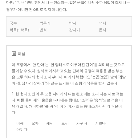
다만, ‘ㄱ, ㅂ’ 받침 뒤에서 나는 된소리는, 같은 음절이나 비슷한 음절이 겹쳐 나는
경우가 아니면 된소리로 적지 아니한다.
국수
깍두기
딱지
색시
싹둑(~싹둑)
법석
갑자기
몹시
해설
이 조항에서 ‘한 단어’는 ‘한 형태소로 이루어진 단어’를 의미하는 것으로
풀이할 수 있다. 실제로 예시하고 있는 단어와 규정의 적용을 받는 부분
은 모두 하나의 형태소 내부이다. 따라서 복합어인 ‘눈곱[눈꼽], 발바닥[발
빠닥], 잠자리[잠짜리]’와 같은 표기는 이 조항의 적용을 받지 않는다.
1. 한 형태소 안의 두 모음 사이에서 나는 된소리는 소리 나는 대로 적는
다. 예를 들어 새의 울음을 나타내는 형태소 ‘소쩍’은 ‘솟적’으로 적을 이
유가 없다. 왜냐하면 ‘솟’과 ‘적’이 의미가 있는 형태소가 아니기 때문이
다.
어깨
오빠
새끼
토끼
가꾸다
기쁘다
아끼다