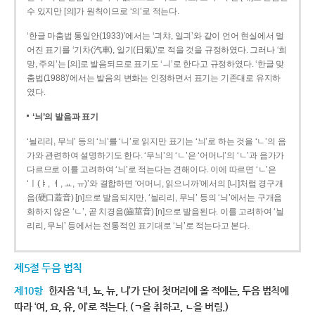
수 있지만 [의]가 원칙이므로 ‘의’로 적는다.
‘한글 마춤법 통일안(1933)’에서는 ‘긔챠, 일긔’와 같이 언어 현실에서 멀
어진 표기를 ‘기차(汽車), 일기(日氣)’로 적을 것을 규정하였다. 그러나 ‘희
망, 주의’는 [의]로 발음되므로 표기도 ‘ㅢ’로 한다고 규정하였다. ‘한글 맞
춤법(1988)’에서는 발음의 변화는 인정하면서 표기는 기존대로 유지하
였다.
‘늬’의 발음과 표기
‘늴리리, 무늬’ 등의 ‘늬’를 ‘니’로 읽지만 표기는 ‘늬’로 하는 것을 ‘ㄴ’의 음
가와 관련하여 설명하기도 한다. ‘무늬’의 ‘ㄴ’은 ‘어머니’의 ‘ㄴ’과 음가가
다르므로 이를 고려하여 ‘늬’로 적는다는 견해이다. 이에 따르면 ‘ㄴ’은
‘ㅣ(ㅑ, ㅕ, ㅛ, ㅠ)’와 결합하면 ‘어머니, 읽으니까’에서의 [니]처럼 경구개
음(硬口蓋音) [ɲ]으로 발음되지만, ‘늴리리, 무늬’ 등의 ‘늬’에서는 구개음
화하지 않은 ‘ㄴ’, 곧 치경음(齒莖音) [n]으로 발음된다. 이를 고려하여 ‘늴
리리, 무늬’ 등에서는 전통적인 표기대로 ‘늬’로 적는다고 본다.
제5절 두음 법칙
제10항
한자음 ‘녀, 뇨, 뉴, 니’가 단어 첫머리에 올 적에는, 두음 법칙에
따라 ‘여, 요, 유, 이’로 적는다. (ㄱ을 취하고, ㄴ을 버림.)