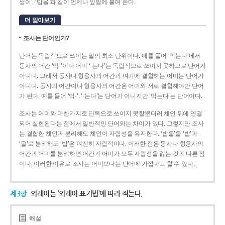
생이’, ‘밥을’과 같이 언제나 앞말에 붙여 쓴다.
더 알아보기
조사는 단어인가?
단어는 독립적으로 쓰이는 말의 최소 단위이다. 예를 들어 ‘먹는다’에서
동사의 어간 ‘먹-­’이나 어미 ‘­-는다’는 독립적으로 쓰이지 못하므로 단어가
아니다. 그래서 동사나 형용사의 어간과 여기에 결합하는 어미는 단어가
아니다. 동사의 어간이나 형용사의 어간은 어미와 서로 결합해야만 단어
가 된다. 예를 들어 ‘먹-’, ‘-는다’는 단어가 아니지만 ‘먹는다’는 단어이다.
조사는 어미와 마찬가지로 단독으로 쓰이지 못할뿐더러 체언 뒤에 연결
되어 실현된다는 점에서 일반적인 단어와는 차이가 있다. 그렇지만 조사
는 결합한 체언과 분리해도 체언이 자립성을 유지한다. ‘밥을’을 ‘밥’과
‘을’로 분리해도 ‘밥’은 여전히 자립적이다. 이러한 점은 동사나 형용사의
어간과 어미를 분리하면 어간과 어미가 모두 자립성을 잃는 것과 다른 점
이다. 이러한 이유로 조사는 어미보다는 단어에 가깝다고 할 수 있다.
제3항
외래어는 ‘외래어 표기법’에 따라 적는다.
해설