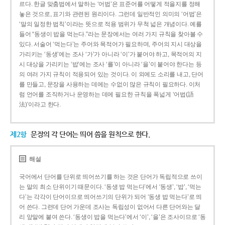
르다. 한글 맞춤법에서 말하는 ‘어법’은 표준어를 어떻게 적을지를 정해
놓은 것으로, 표기와 관련된 원리이다. 그런데 일반적인 의미의 ‘어법’은
‘말의 일정한 법칙’이라는 뜻으로 적용 범위가 무척 넓은 개념이다. 예를
들어 “동생이 밥을 먹는다.”라는 문장에서는 여러 가지 규칙을 찾아볼 수
있다. 서술어 ‘먹는다’는 주어와 목적어가 필요하며, 주어의 지시 대상을
가리키는 ‘동생’에는 조사 ‘가’가 아니라 ‘이’가 붙어야 하고, 목적어의 지
시 대상을 가리키는 ‘밥’에는 조사 ‘를’이 아니라 ‘을’이 붙어야 한다는 등
의 여러 가지 규칙이 적용되어 있는 것이다. 이 외에도 소리를 내고, 단어
를 만들고, 문장을 사용하는 데에는 수없이 많은 규칙이 필요하다. 이처
럼 언어를 조직하거나 운영하는 데에 필요한 규칙을 폭넓게 ‘어법(語
法)’이라고 한다.
제2항
문장의 각 단어는 띄어 씀을 원칙으로 한다.
해설
국어에서 단어를 단위로 띄어쓰기를 하는 것은 단어가 독립적으로 쓰이
는 말의 최소 단위이기 때문이다. ‘동생 밥 먹는다’에서 ‘동생’, ‘밥’, ‘먹는
다’는 각각이 단어이므로 띄어쓰기의 단위가 되어 ‘동생 밥 먹는다’로 띄
어 쓴다. 그런데 단어 가운데 조사는 독립성이 없어서 다른 단어와는 달
리 앞말에 붙여 쓴다. ‘동생이 밥을 먹는다’에서 ‘이’, ‘을’은 조사이므로 ‘동