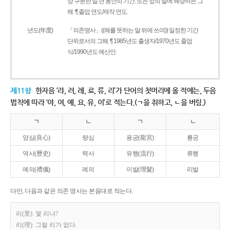
상 구분한 일 년 동안의 기간. 또는 앞의 말에 해당하는 그
해. ¶ 졸업 연도/제작 연도.
년도(年度)
「의존명사」((해를 뜻하는 말 뒤에 쓰여)) 일정한 기간
단위로서의 그해. ¶ 1985년도 출생자/1970년도 졸업
식/1990년도 예산안.
제11항
한자음 ‘랴, 려, 례, 료, 류, 리’가 단어의 첫머리에 올 적에는, 두음
법칙에 따라 ‘야, 여, 예, 요, 유, 이’로 적는다.(ㄱ을 취하고, ㄴ을 버림.)
ㄱ
ㄴ
ㄱ
ㄴ
양심(良心)
량심
용궁(龍宮)
룡궁
역사(歷史)
력사
유행(流行)
류행
예의(禮儀)
례의
이발(理髮)
리발
다만, 다음과 같은 의존 명사는 본음대로 적는다.
리(里): 몇 리냐?
리(理): 그럴 리가 없다.