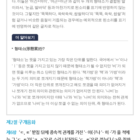
다. 이들은 ‘어간+어미’, ‘어근+어근’과 같이 두 개의 형태소가 결합된 말
이라서, ‘눈곱, 발바닥’ 등과 마찬가지로 된소리를 표기에 반영하지 않는
것이다. 그렇지만 ‘똑똑하다, 쓱싹쓱싹, 쌉쌀하다’의 ‘똑똑, 쓱싹, 쌉쌀’처
럼 같거나 비슷한 음절이 거듭되는 경우에는 예외적으로 된소리를 표기
에 반영하여 같은 글자로 적는다.
더 알아보기
형태소(形態素)란?
‘형태소’는 뜻을 가지고 있는 가장 작은 단위를 말한다. 국어에서 ‘ㅂ’이나
‘ㅣ’ 등은 뜻을 가지고 있지 않기 때문에 형태소가 될 수 없지만 ‘비’가 되
면 뜻을 이루는 최소 단위인 형태소가 된다. ‘책가방’은 ‘책’과 ‘가방’이라
는 두 가지 의미로 쪼개지기 때문에 형태소는 ‘책가방’이 아니라 ‘책’과
‘가방’이다. 더 작은 단위로 쪼개진다고 해도 쪼갰을 때 의미가 없어지거
나 쪼개기 전의 의미와 관련되는 의미가 없어지면 안 된다. ‘나비’는
‘나’와 ‘비’로 쪼개어지지만 이때 ‘나’와 ‘비’는 ‘나비’의 의미와는 전혀 관계
가 없으므로 ‘나비’는 더 이상 쪼갤 수 없는 의미 단위, 즉 형태소가 된다.
제2절 구개음화
제6항
‘ㄷ, ㅌ’ 받침 뒤에 종속적 관계를 가진 ‘- 이(-)’나 ‘- 히 -’가 올 적에
는 그 ‘ㄷ, ㅌ’이 ‘ㅈ, ㅊ’으로 소리 나더라도 ‘ㄷ, ㅌ’으로 적는다.(ㄱ을 취하