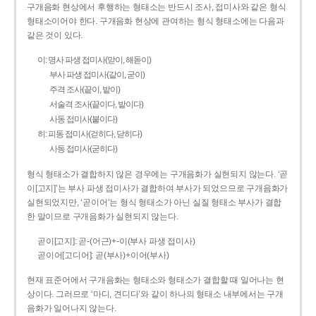
구개음화 현상에서 후행하는 형태소는 반드시 조사, 접미사와 같은 형식
형태소이어야 한다. 구개음화 현상에 관여하는 형식 형태소에는 다음과
같은 것이 있다.
이: 명사 파생 접미사(맏이, 해돋이)
부사 파생 접미사(같이, 굳이)
주격 조사(끝이, 밭이)
서술격 조사(끝이다, 밭이다)
사동 접미사(붙이다)
히: 피동 접미사(걷히다, 닫히다)
사동 접미사(굳히다)
형식 형태소가 결합하지 않은 경우에는 구개음화가 실현되지 않는다. ‘곧
이[고지]’는 부사 파생 접미사가 결합하여 부사가 되었으므로 구개음화가
실현되었지만, ‘곧이어’는 형식 형태소가 아닌 실질 형태소 부사가 결합
한 말이므로 구개음화가 실현되지 않는다.
곧이[고지]: 곧-­(어근)+­-이(부사 파생 접미사)
곧이어[고디어]: 곧(부사)+이어(부사)
현재 표준어에서 구개음화는 형태소와 형태소가 결합할 때 일어나는 현
상이다. 그러므로 ‘마디, 견디다’와 같이 하나의 형태소 내부에서는 구개
음화가 일어나지 않는다.