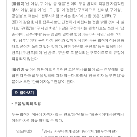
[붙임 2]
‘신-여성, 구-여성, 공-염불’은 이미 두음 법칙이 적용된 자립적인
명사 ‘여성, 염불’에 ‘신-, 구-, 공-’이 결합한 구조이므로 ‘신여성, 구여성,
공염불’로 적는다. ‘접두사처럼 쓰이는 한자’라고 한 것은 ‘신(新), 구
(舊)’와 같은 한자를 접두사로만 단정하기 어렵다는 점을 밝힌 것이다. 실
제로 ‘구(舊)’는 ‘구 시민 회관’과 같은 구성에서는 관형사로도 쓰인다. ‘남
존­-여비, 남부-­여대’ 등은 엄밀히 말하면 합성어는 아니지만, ‘남존’, ‘여
비’, ‘남부’, ‘여대’ 등이 마치 단어와 같이 인식되어 두음 법칙이 적용된 형
태로 굳어져 쓰이고 있는 것이다. 한편 ‘신년도, 구년도’ 등은 발음이 [신
년도], [구ː년도]이며 ‘신년­-도, 구년-­도’로 분석되는 구조이므로 이 규정이
적용되지 않는다.
[붙임 3]
둘 이상의 단어로 이루어진 고유 명사를 붙여 쓰는 경우에도, 결
합된 각 단어를 두음 법칙에 따라 적는다. 따라서 ‘한국 여자 농구 연맹’을
붙여서 쓰면 ‘한국여자농구연맹’이 된다.
더 알아보기
두음 법칙의 적용
두음 법칙의 적용에 차이가 있는 ‘연도’와 ‘년도’는 “표준국어대사전”에서
이러한 차이점을 확인할 수 있다.
연도(年度)
「명사」 사무나 회계 결산 따위의 처리를 위하여 편의