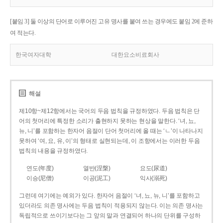
[붙임 3] 둘 이상의 단어로 이루어진 고유 명사를 붙여 쓰는 경우에도 붙임 2에 준하
여 적는다.
한국여자대학
대한요소비료회사
해설
제10항~제12항에서는 국어의 두음 법칙을 규정하였다. 두음 법칙은 단
어의 첫머리에 특정한 소리가 출현하지 못하는 현상을 말한다. ‘녀, 뇨,
뉴, 니’를 포함하는 한자어 음절이 단어 첫머리에 올 때는 ‘ㄴ’이 나타나지
못하여 ‘여, 요, 유, 이’의 형태로 실현되는데, 이 조항에서는 이러한 두음
법칙의 내용을 규정하였다.
연도(年度)
열반(涅槃)
요도(尿道)
이승(尼僧)
이공(泥工)
익사(溺死)
그런데 여기에는 예외가 있다. 한자어 음절이 ‘녀, 뇨, 뉴, 니’를 포함하고
있더라도 의존 명사에는 두음 법칙이 적용되지 않는다. 이는 의존 명사는
독립적으로 쓰이기보다는 그 앞의 말과 연결되어 하나의 단위를 구성하