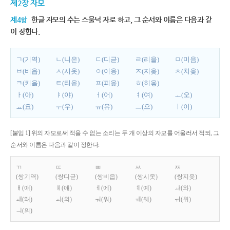
제2장 자모
제4항
한글 자모의 수는 스물넉 자로 하고, 그 순서와 이름은 다음과 같
이 정한다.
ㄱ(기역)
ㄴ(니은)
ㄷ(디귿)
ㄹ(리을)
ㅁ(미음)
ㅂ(비읍)
ㅅ(시옷)
ㅇ(이응)
ㅈ(지읒)
ㅊ(치읓)
ㅋ(키읔)
ㅌ(티읕)
ㅍ(피읖)
ㅎ(히읗)
ㅏ(아)
ㅑ(야)
ㅓ(어)
ㅕ(여)
ㅗ(오)
ㅛ(요)
ㅜ(우)
ㅠ(유)
ㅡ(으)
ㅣ(이)
[붙임 1] 위의 자모로써 적을 수 없는 소리는 두 개 이상의 자모를 어울러서 적되, 그
순서와 이름은 다음과 같이 정한다.
ㄲ
ㄸ
ㅃ
ㅆ
ㅉ
(쌍기역)
(쌍디귿)
(쌍비읍)
(쌍시옷)
(쌍지읒)
ㅐ(애)
ㅒ(얘)
ㅔ(에)
ㅖ(예)
ㅘ(와)
ㅙ(왜)
ㅚ(외)
ㅝ(워)
ㅞ(웨)
ㅟ(위)
ㅢ(의)