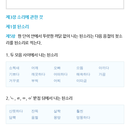
제3장 소리에 관한 것
제1절 된소리
제5항
한 단어 안에서 뚜렷한 까닭 없이 나는 된소리는 다음 음절의 첫소
리를 된소리로 적는다.
1. 두 모음 사이에서 나는 된소리
소쩍새
어깨
오빠
으뜸
아끼다
기쁘다
깨끗하다
어떠하다
해쓱하다
가끔
거꾸로
부썩
어찌
이따금
2. ‘ㄴ, ㄹ, ㅁ, ㅇ’ 받침 뒤에서 나는 된소리
산뜻하다
잔뜩
살짝
훨씬
담뿍
움찔
몽땅
엉뚱하다