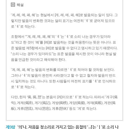
해설
‘계, 례, 몌, 폐, 혜’는 현실에서 [게, 레, 메, 페, 헤]로 발음되는 일이 있다. 그
렇지만 발음이 변화한 것과는 달리 표기는 여전히 ‘ㅖ’로 굳어져 있으므
로 ‘ㅖ’로 적는다.
조항에서 “‘계, 례, 몌, 폐, 혜’의 ‘ㅖ’는 ‘ㅔ’로 소리 나는 경우가 있더라
도”라고 한 것이 ‘례’를 [레]로 발음하는 것을 허용한다는 뜻은 아니다. 표
준 발음법 제5항에서는 [레]로 발음할 수 없다고 명시하고 있기 때문이다.
“소리 나는 경우가 있더라도”는 표준 발음을 제시한 것이 아니라 현실 발
음을 언급한 것이라고 해석해야 한다.
‘계, 몌, 폐, 혜’는 발음의 변화를 따르면 ‘ㅔ’로 적어야 할 것처럼 보인다.
그러나 ‘ㅖ’의 발음이 완전히 사라졌다고 할 수 없고 철자와 발음이 반드
시 일치하는 것도 아니다. 또한 사람들이 여전히 표기를 ‘ㅖ’로 인식하므
로 ‘ㅖ’로 적는다.
다만, 한자 ‘偈, 揭, 憩’는 본음이 [게]이므로 ‘ㅔ’로 적는다. 따라서 ‘게구(偈
句), 게제(偈諦), 게기(揭記), 게방(揭榜), 게양(揭揚), 게재(揭載), 게판(揭
板), 게류(憩流), 게식(憩息), 게휴(憩休)’ 등도 ‘게’로 적는다.
제9항
‘의’나, 자음을 첫소리로 가지고 있는 음절의 ‘ㅢ’는 ‘ㅣ’로 소리 나