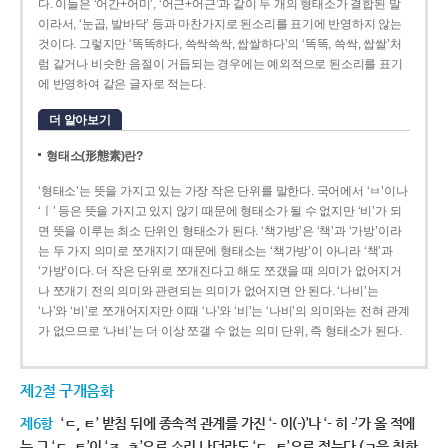
다. 이들은 ‘어간+어미’, ‘어근+어근’과 같이 두 개의 형태소가 결합된 말
이라서, ‘눈곱, 발바닥’ 등과 마찬가지로 된소리를 표기에 반영하지 않는
것이다. 그렇지만 ‘똑똑하다, 쓱싹쓱싹, 쌉쌀하다’의 ‘똑똑, 쓱싹, 쌉쌀’처
럼 같거나 비슷한 음절이 거듭되는 경우에는 예외적으로 된소리를 표기
에 반영하여 같은 글자로 적는다.
더 알아보기
형태소(形態素)란?
‘형태소’는 뜻을 가지고 있는 가장 작은 단위를 말한다. 국어에서 ‘ㅂ’이나
‘ㅣ’ 등은 뜻을 가지고 있지 않기 때문에 형태소가 될 수 없지만 ‘비’가 되
면 뜻을 이루는 최소 단위인 형태소가 된다. ‘책가방’은 ‘책’과 ‘가방’이라
는 두 가지 의미로 쪼개지기 때문에 형태소는 ‘책가방’이 아니라 ‘책’과
‘가방’이다. 더 작은 단위로 쪼개진다고 해도 쪼갰을 때 의미가 없어지거
나 쪼개기 전의 의미와 관련되는 의미가 없어지면 안 된다. ‘나비’는
‘나’와 ‘비’로 쪼개어지지만 이때 ‘나’와 ‘비’는 ‘나비’의 의미와는 전혀 관계
가 없으므로 ‘나비’는 더 이상 쪼갤 수 없는 의미 단위, 즉 형태소가 된다.
제2절 구개음화
제6항
‘ㄷ, ㅌ’ 받침 뒤에 종속적 관계를 가진 ‘- 이(-)’나 ‘- 히 -’가 올 적에
는 그 ‘ㄷ, ㅌ’이 ‘ㅈ, ㅊ’으로 소리 나더라도 ‘ㄷ, ㅌ’으로 적는다.(ㄱ을 취하