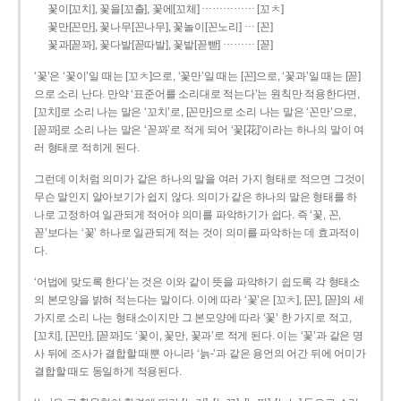
……………
꽃이[꼬치], 꽃을[꼬츨], 꽃에[꼬체]
[꼬ㅊ]
…
꽃만[꼰만], 꽃나무[꼰나무], 꽃놀이[꼰노리]
[꼰]
………
꽃과[꼳꽈], 꽃다발[꼳따발], 꽃밭[꼳빧]
[꼳]
‘꽃’은 ‘꽃이’일 때는 [꼬ㅊ]으로, ‘꽃만’일 때는 [꼰]으로, ‘꽃과’일 때는 [꼳]
으로 소리 난다. 만약 ‘표준어를 소리대로 적는다’는 원칙만 적용한다면,
[꼬치]로 소리 나는 말은 ‘꼬치’로, [꼰만]으로 소리 나는 말은 ‘꼰만’으로,
[꼳꽈]로 소리 나는 말은 ‘꼳꽈’로 적게 되어 ‘꽃[花]’이라는 하나의 말이 여
러 형태로 적히게 된다.
그런데 이처럼 의미가 같은 하나의 말을 여러 가지 형태로 적으면 그것이
무슨 말인지 알아보기가 쉽지 않다. 의미가 같은 하나의 말은 형태를 하
나로 고정하여 일관되게 적어야 의미를 파악하기가 쉽다. 즉 ‘꽃, 꼰,
꼳’보다는 ‘꽃’ 하나로 일관되게 적는 것이 의미를 파악하는 데 효과적이
다.
‘어법에 맞도록 한다’는 것은 이와 같이 뜻을 파악하기 쉽도록 각 형태소
의 본모양을 밝혀 적는다는 말이다. 이에 따라 ‘꽃’은 [꼬ㅊ], [꼰], [꼳]의 세
가지로 소리 나는 형태소이지만 그 본모양에 따라 ‘꽃’ 한 가지로 적고,
[꼬치], [꼰만], [꼳꽈]도 ‘꽃이, 꽃만, 꽃과’로 적게 된다. 이는 ‘꽃’과 같은 명
사 뒤에 조사가 결합할 때뿐 아니라 ‘늙-’과 같은 용언의 어간 뒤에 어미가
결합할 때도 동일하게 적용된다.