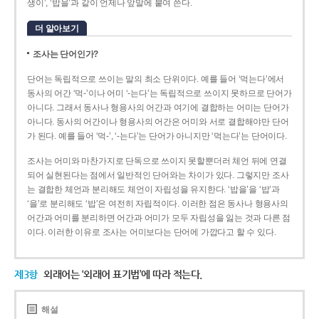
생이’, ‘밥을’과 같이 언제나 앞말에 붙여 쓴다.
더 알아보기
조사는 단어인가?
단어는 독립적으로 쓰이는 말의 최소 단위이다. 예를 들어 ‘먹는다’에서
동사의 어간 ‘먹-­’이나 어미 ‘­-는다’는 독립적으로 쓰이지 못하므로 단어가
아니다. 그래서 동사나 형용사의 어간과 여기에 결합하는 어미는 단어가
아니다. 동사의 어간이나 형용사의 어간은 어미와 서로 결합해야만 단어
가 된다. 예를 들어 ‘먹-’, ‘-는다’는 단어가 아니지만 ‘먹는다’는 단어이다.
조사는 어미와 마찬가지로 단독으로 쓰이지 못할뿐더러 체언 뒤에 연결
되어 실현된다는 점에서 일반적인 단어와는 차이가 있다. 그렇지만 조사
는 결합한 체언과 분리해도 체언이 자립성을 유지한다. ‘밥을’을 ‘밥’과
‘을’로 분리해도 ‘밥’은 여전히 자립적이다. 이러한 점은 동사나 형용사의
어간과 어미를 분리하면 어간과 어미가 모두 자립성을 잃는 것과 다른 점
이다. 이러한 이유로 조사는 어미보다는 단어에 가깝다고 할 수 있다.
제3항
외래어는 ‘외래어 표기법’에 따라 적는다.
해설