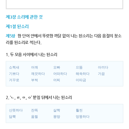
제3장 소리에 관한 것
제1절 된소리
제5항
한 단어 안에서 뚜렷한 까닭 없이 나는 된소리는 다음 음절의 첫소
리를 된소리로 적는다.
1. 두 모음 사이에서 나는 된소리
소쩍새
어깨
오빠
으뜸
아끼다
기쁘다
깨끗하다
어떠하다
해쓱하다
가끔
거꾸로
부썩
어찌
이따금
2. ‘ㄴ, ㄹ, ㅁ, ㅇ’ 받침 뒤에서 나는 된소리
산뜻하다
잔뜩
살짝
훨씬
담뿍
움찔
몽땅
엉뚱하다