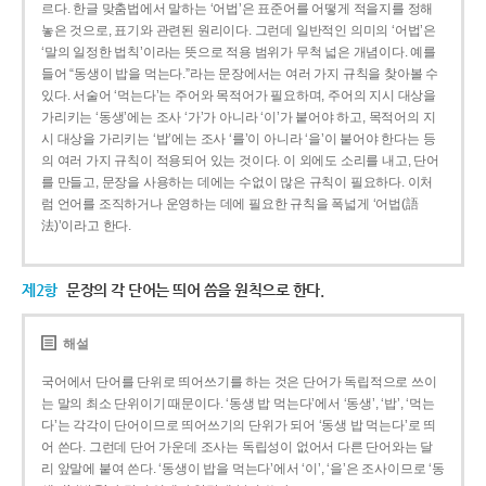
르다. 한글 맞춤법에서 말하는 ‘어법’은 표준어를 어떻게 적을지를 정해
놓은 것으로, 표기와 관련된 원리이다. 그런데 일반적인 의미의 ‘어법’은
‘말의 일정한 법칙’이라는 뜻으로 적용 범위가 무척 넓은 개념이다. 예를
들어 “동생이 밥을 먹는다.”라는 문장에서는 여러 가지 규칙을 찾아볼 수
있다. 서술어 ‘먹는다’는 주어와 목적어가 필요하며, 주어의 지시 대상을
가리키는 ‘동생’에는 조사 ‘가’가 아니라 ‘이’가 붙어야 하고, 목적어의 지
시 대상을 가리키는 ‘밥’에는 조사 ‘를’이 아니라 ‘을’이 붙어야 한다는 등
의 여러 가지 규칙이 적용되어 있는 것이다. 이 외에도 소리를 내고, 단어
를 만들고, 문장을 사용하는 데에는 수없이 많은 규칙이 필요하다. 이처
럼 언어를 조직하거나 운영하는 데에 필요한 규칙을 폭넓게 ‘어법(語
法)’이라고 한다.
제2항
문장의 각 단어는 띄어 씀을 원칙으로 한다.
해설
국어에서 단어를 단위로 띄어쓰기를 하는 것은 단어가 독립적으로 쓰이
는 말의 최소 단위이기 때문이다. ‘동생 밥 먹는다’에서 ‘동생’, ‘밥’, ‘먹는
다’는 각각이 단어이므로 띄어쓰기의 단위가 되어 ‘동생 밥 먹는다’로 띄
어 쓴다. 그런데 단어 가운데 조사는 독립성이 없어서 다른 단어와는 달
리 앞말에 붙여 쓴다. ‘동생이 밥을 먹는다’에서 ‘이’, ‘을’은 조사이므로 ‘동