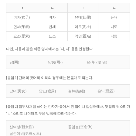
ㄱ
ㄴ
ㄱ
ㄴ
여자(女子)
녀자
유대(紐帶)
뉴대
연세(年歲)
년세
이토(泥土)
니토
요소(尿素)
뇨소
익명(匿名)
닉명
다만, 다음과 같은 의존 명사에서는 ‘냐, 녀’ 음을 인정한다.
냥(兩)
냥쭝(兩-)
년(年)(몇 년)
[붙임 1] 단어의 첫머리 이외의 경우에는 본음대로 적는다.
남녀(男女)
당뇨(糖尿)
결뉴(結紐)
은닉(隱匿)
[붙임 2] 접두사처럼 쓰이는 한자가 붙어서 된 말이나 합성어에서, 뒷말의 첫소리가
‘ㄴ’ 소리로 나더라도 두음 법칙에 따라 적는다.
신여성(新女性)
공염불(空念佛)
남존여비(男尊女卑)