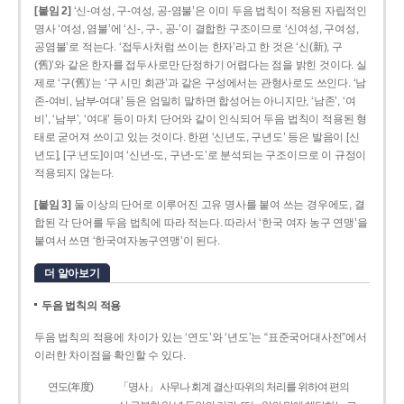
[붙임 2]
‘신-여성, 구-여성, 공-염불’은 이미 두음 법칙이 적용된 자립적인
명사 ‘여성, 염불’에 ‘신-, 구-, 공-’이 결합한 구조이므로 ‘신여성, 구여성,
공염불’로 적는다. ‘접두사처럼 쓰이는 한자’라고 한 것은 ‘신(新), 구
(舊)’와 같은 한자를 접두사로만 단정하기 어렵다는 점을 밝힌 것이다. 실
제로 ‘구(舊)’는 ‘구 시민 회관’과 같은 구성에서는 관형사로도 쓰인다. ‘남
존­-여비, 남부-­여대’ 등은 엄밀히 말하면 합성어는 아니지만, ‘남존’, ‘여
비’, ‘남부’, ‘여대’ 등이 마치 단어와 같이 인식되어 두음 법칙이 적용된 형
태로 굳어져 쓰이고 있는 것이다. 한편 ‘신년도, 구년도’ 등은 발음이 [신
년도], [구ː년도]이며 ‘신년­-도, 구년-­도’로 분석되는 구조이므로 이 규정이
적용되지 않는다.
[붙임 3]
둘 이상의 단어로 이루어진 고유 명사를 붙여 쓰는 경우에도, 결
합된 각 단어를 두음 법칙에 따라 적는다. 따라서 ‘한국 여자 농구 연맹’을
붙여서 쓰면 ‘한국여자농구연맹’이 된다.
더 알아보기
두음 법칙의 적용
두음 법칙의 적용에 차이가 있는 ‘연도’와 ‘년도’는 “표준국어대사전”에서
이러한 차이점을 확인할 수 있다.
연도(年度)
「명사」 사무나 회계 결산 따위의 처리를 위하여 편의