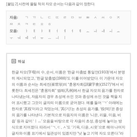
[붙임 2] 사전에 올릴 적의 자모 순서는 다음과 같이 정한다.
자음:
ㄱ
ㄲ
ㄴ
ㄷ
ㄸ
ㄹ
ㅁ
ㅂ
ㅃ
ㅅ
ㅆ
ㅇ
ㅈ
ㅉ
ㅊ
ㅋ
ㅌ
ㅍ
ㅎ
모음:
ㅏ
ㅐ
ㅑ
ㅒ
ㅓ
ㅔ
ㅕ
ㅖ
ㅗ
ㅘ
ㅙ
ㅚ
ㅛ
ㅜ
ㅝ
ㅞ
ㅟ
ㅠ
ㅡ
ㅢ
ㅣ
해설
한글 자모(字母)의 수, 순서, 이름은 ‘한글 마춤법 통일안(1933)’에서 분명
히 제시되었고, ‘한글 맞춤법(1988)’도 이를 이어받았다. 이 가운데 자모
의 이름과 순서는 최세진(崔世珍)의 “훈몽자회(訓蒙字會)(1527)”에서 비
롯한다. 최세진은 “훈몽자회” 범례(凡例)에서 한글 자모의 음가를 한자로
나타냈는데, 자음자의 경우 초성에 쓰인 것과 종성에 쓰인 것을 짝을 지
어 표시했고 그것이 글자의 이름으로 굳어졌다. 예를 들어 ‘ㄱ’ 아래에는
한자로 ‘其役’이라고 적었는데, ‘其(기)’는 초성의 음가를, ‘役(역)’은 종성
의 음가를 나타낸다. 기본적으로 자음자의 이름은 ‘니은, 리을, 미음, 비
읍’ 등과 같이 ‘ㅣㅡ’ 모음을 바탕으로 각 자음이 초성, 종성에 놓이는 방
식으로 지어졌다. 따라서 ‘ㄱ, ㄷ, ㅅ’도 ‘기윽, 디읃, 시읏’으로 해야 나머지
글자와 이름 표기에서 일관성이 있겠지만 “낫 놓고 기역 자도 모른다.”라