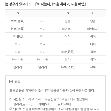
는 경우가 있더라도 ‘ㅢ’로 적는다. (ㄱ을 취하고, ㄴ을 버림.)
ㄱ
ㄴ
ㄱ
ㄴ
의의(意義)
의이
닁큼
닝큼
본의(本義)
본이
띄어쓰기
띠어쓰기
무늬[紋]
무니
씌어
씨어
보늬
보니
틔어
티어
오늬
오니
희망(希望)
히망
하늬바람
하니바람
희다
히다
늴리리
닐리리
유희(遊戱)
유히
해설
표준 발음법 제5항에서는 ‘ㅢ’의 발음을 다음과 같이 규정하고 있다.
① 자음을 첫소리로 가지고 있는 음절의 ‘ㅢ’는 [ㅣ]로 발음한다.
늴리리[닐리리]
씌어[씨어]
유희[유히]
② 단어의 첫음절 이외의 ‘의’는 [이]로, 조사 ‘의’는 [에]로 발음할 수 있다.