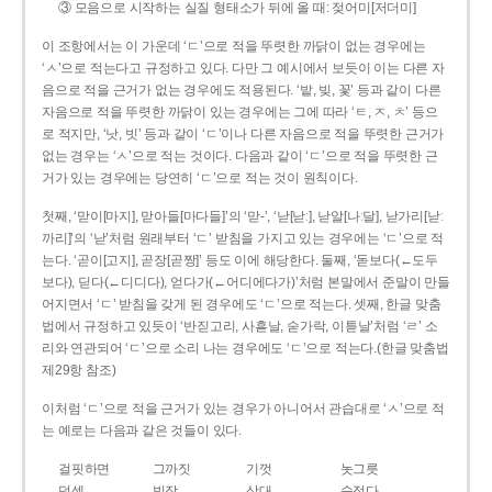
③ 모음으로 시작하는 실질 형태소가 뒤에 올 때: 젖어미[저더미]
이 조항에서는 이 가운데 ‘ㄷ’으로 적을 뚜렷한 까닭이 없는 경우에는
‘ㅅ’으로 적는다고 규정하고 있다. 다만 그 예시에서 보듯이 이는 다른 자
음으로 적을 근거가 없는 경우에도 적용된다. ‘밭, 빚, 꽃’ 등과 같이 다른
자음으로 적을 뚜렷한 까닭이 있는 경우에는 그에 따라 ‘ㅌ, ㅈ, ㅊ’ 등으
로 적지만, ‘낫, 빗’ 등과 같이 ‘ㄷ’이나 다른 자음으로 적을 뚜렷한 근거가
없는 경우는 ‘ㅅ’으로 적는 것이다. 다음과 같이 ‘ㄷ’으로 적을 뚜렷한 근
거가 있는 경우에는 당연히 ‘ㄷ’으로 적는 것이 원칙이다.
첫째, ‘맏이[마지], 맏아들[마다들]’의 ‘맏-’, ‘낟[낟ː], 낟알[나ː달], 낟가리[낟ː
까리]’의 ‘낟’처럼 원래부터 ‘ㄷ’ 받침을 가지고 있는 경우에는 ‘ㄷ’으로 적
는다. ‘곧이[고지], 곧장[곧짱]’ 등도 이에 해당한다. 둘째, ‘돋보다(←도두
보다), 딛다(←디디다), 얻다가(←어디에다가)’처럼 본말에서 준말이 만들
어지면서 ‘ㄷ’ 받침을 갖게 된 경우에도 ‘ㄷ’으로 적는다. 셋째, 한글 맞춤
법에서 규정하고 있듯이 ‘반짇고리, 사흗날, 숟가락, 이튿날’처럼 ‘ㄹ’ 소
리와 연관되어 ‘ㄷ’으로 소리 나는 경우에도 ‘ㄷ’으로 적는다.(한글 맞춤법
제29항 참조)
이처럼 ‘ㄷ’으로 적을 근거가 있는 경우가 아니어서 관습대로 ‘ㅅ’으로 적
는 예로는 다음과 같은 것들이 있다.
걸핏하면
그까짓
기껏
놋그릇
덧셈
빗장
삿대
숫접다