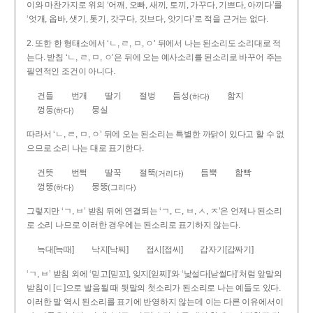
이와 마찬가지로 위의 ‘어깨, 오빠, 새끼, 토끼, 가꾸다, 기쁘다, 아끼다’를
‘엇개, 옵바, 샛기, 톳기, 갓구다, 깃브다, 앗기다’로 적을 근거는 없다.
2. 또한 한 형태소에서 ‘ㄴ, ㄹ, ㅁ, ㅇ’ 뒤에서 나는 된소리도 소리대로 적
는다. 받침 ‘ㄴ, ㄹ, ㅁ, ㅇ’은 뒤에 오는 예사소리를 된소리로 바꾸어 주는
필연적인 조건이 아니다.
건들
번개
딸기
절벙
듬성
함지
(하다)
껑둥
뭉실
(하다)
따라서 ‘ㄴ, ㄹ, ㅁ, ㅇ’ 뒤에 오는 된소리는 특별한 까닭이 있다고 할 수 없
으므로 소리 나는 대로 표기한다.
건뜻
번쩍
딸꾹
절뚝
듬뿍
함빡
(거리다)
껑뚱
뭉뚱
(하다)
(그리다)
그렇지만 ‘ㄱ, ㅂ’ 받침 뒤에 연결되는 ‘ㄱ, ㄷ, ㅂ, ㅅ, ㅈ’은 언제나 된소리
로 소리 나므로 이러한 경우에는 된소리로 표기하지 않는다.
늑대[늑때]
낙지[낙찌]
접시[접씨]
갑자기[갑짜기]
‘ㄱ, ㅂ’ 받침 외에 ‘믿고[믿꼬], 잊지[읻찌]’와 ‘낯설다[낟썰다]’처럼 앞말의
받침이 [ㄷ]으로 발음될 때 뒷말의 첫소리가 된소리로 나는 예들도 있다.
이러한 말 역시 된소리를 표기에 반영하지 않는데 이는 다른 이유에서이