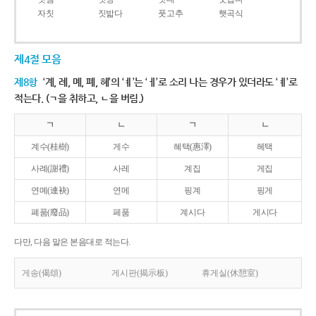
자칫
짓밟다
풋고추
햇곡식
제4절 모음
제8항
‘계, 례, 몌, 폐, 혜’의 ‘ㅖ’는 ‘ㅔ’로 소리 나는 경우가 있더라도 ‘ㅖ’로
적는다. (ㄱ을 취하고, ㄴ을 버림.)
ㄱ
ㄴ
ㄱ
ㄴ
계수(桂樹)
게수
혜택(惠澤)
헤택
사례(謝禮)
사레
계집
게집
연몌(連袂)
연메
핑계
핑게
폐품(廢品)
페품
계시다
게시다
다만, 다음 말은 본음대로 적는다.
게송(偈頌)
게시판(揭示板)
휴게실(休憩室)