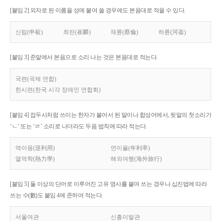
[붙임 2] 외자로 된 이름을 성에 붙여 쓸 경우에도 본음대로 적을 수 있다.
신립(申砬)
최린(崔麟)
채륜(蔡倫)
하륜(河崙)
[붙임 3] 준말에서 본음으로 소리 나는 것은 본음대로 적는다.
국련(국제 연합)
한시련(한국 시각 장애인 연합회)
[붙임 4] 접두사처럼 쓰이는 한자가 붙어서 된 말이나 합성어에서, 뒷말의 첫소리가
‘ㄴ’ 또는 ‘ㄹ’ 소리로 나더라도 두음 법칙에 따라 적는다.
역이용(逆利用)
연이율(年利率)
열역학(熱力學)
해외여행(海外旅行)
[붙임 5] 둘 이상의 단어로 이루어진 고유 명사를 붙여 쓰는 경우나 십진법에 따라
쓰는 수(數)도 붙임 4에 준하여 적는다.
서울여관
신흥이발관