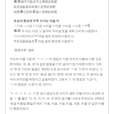
兩字只取本字之釋俚語爲聲
其尼池梨眉非時異八音用於初聲
役隱
乙音邑
凝八音用於終聲
초성과 종성에 두루 쓰이는 여덟 자
ㄱ기역 ㄴ니은 ㄷ디귿 ㄹ리을 ㅁ미음 ㅂ비읍 ㅅ시옷 ㆁ
두 자는 다만 그 글자의 우리말 뜻을 취해 소리로 사용한다.
기니디리미비시
여덟 음은 초성에 사용되고,
역은귿을음읍옷
여덟 음은 종성에 사용된다.
“훈몽자회” 범례
자모의 이름 가운데 ‘ㄱ, ㄷ, ㅅ’의 명칭이 다른 자모의 이름과 다른 것은
한자에는 ‘윽, 읃, 읏’과 같은 발음을 가진 글자가 없기 때문이었다. 그래
서 ‘윽’은 가까운 발음인 ‘役(역)’으로 표시하여 ‘ㄱ’은 ‘기역’이 되었다. 그
리고 ‘읃’과 ‘읏’은 각각 ‘末(귿 말)’과 ‘衣(옷 의)’로 표기하고, 두 글자는 글
자의 의미만을 취한다고 설명하였다. 그래서 ‘ㄷ’의 명칭은 ‘디귿’이,
‘ㅅ’의 명칭은 ‘시옷’이 된 것이다.
‘ㅈ, ㅊ, ㅋ, ㅌ, ㅍ, ㅎ’은 당시 종성으로 쓰이지 않던 것들이어서 초성에 모
음 ‘ㅣ’를 붙인 ‘지, 치, 키, 티, 피, 히’로만 음가를 나타내 주었는데, 1933년
‘한글 마춤법 통일안’에서 ‘지읒, 치읓, 키읔, 티읕, 피읖, 히읗’과 같은 이름
이 확정되었다.