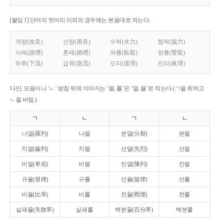
[붙임 1] 단어의 첫머리 이외의 경우에는 본음대로 적는다.
개량(改良)
선량(善良)
수력(水力)
협력(協力)
사례(謝禮)
혼례(婚禮)
와룡(臥龍)
쌍룡(雙龍)
하류(下流)
급류(急流)
도리(道理)
진리(眞理)
다만, 모음이나 ‘ㄴ’ 받침 뒤에 이어지는 ‘렬, 률’은 ‘열, 율’로 적는다.(ㄱ을 취하고
ㄴ을 버림.)
ㄱ
ㄴ
ㄱ
ㄴ
나열(羅列)
나렬
분열(分裂)
분렬
치열(齒列)
치렬
선열(先烈)
선렬
비열(卑劣)
비렬
진열(陳列)
진렬
규율(規律)
규률
선율(旋律)
선률
비율(比率)
비률
전율(戰慄)
전률
실패율(失敗率)
실패률
백분율(百分率)
백분률