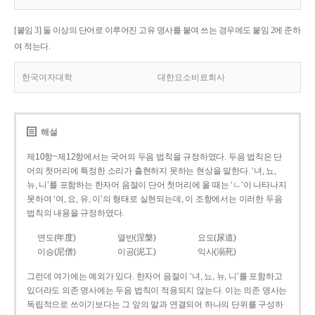
[붙임 3] 둘 이상의 단어로 이루어진 고유 명사를 붙여 쓰는 경우에도 붙임 2에 준하
여 적는다.
한국여자대학
대한요소비료회사
해설
제10항~제12항에서는 국어의 두음 법칙을 규정하였다. 두음 법칙은 단
어의 첫머리에 특정한 소리가 출현하지 못하는 현상을 말한다. ‘녀, 뇨,
뉴, 니’를 포함하는 한자어 음절이 단어 첫머리에 올 때는 ‘ㄴ’이 나타나지
못하여 ‘여, 요, 유, 이’의 형태로 실현되는데, 이 조항에서는 이러한 두음
법칙의 내용을 규정하였다.
연도(年度)
열반(涅槃)
요도(尿道)
이승(尼僧)
이공(泥工)
익사(溺死)
그런데 여기에는 예외가 있다. 한자어 음절이 ‘녀, 뇨, 뉴, 니’를 포함하고
있더라도 의존 명사에는 두음 법칙이 적용되지 않는다. 이는 의존 명사는
독립적으로 쓰이기보다는 그 앞의 말과 연결되어 하나의 단위를 구성하