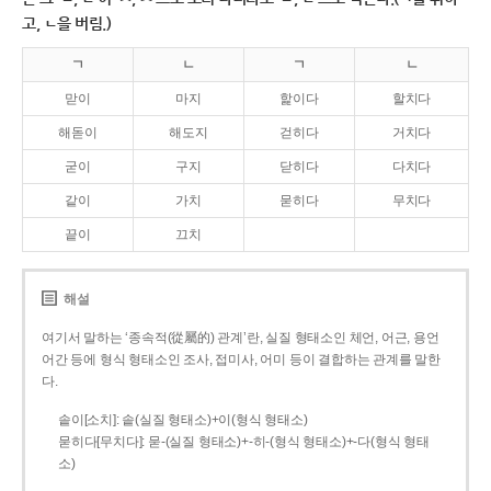
고, ㄴ을 버림.)
ㄱ
ㄴ
ㄱ
ㄴ
맏이
마지
핥이다
할치다
해돋이
해도지
걷히다
거치다
굳이
구지
닫히다
다치다
같이
가치
묻히다
무치다
끝이
끄치
해설
여기서 말하는 ‘종속적(從屬的) 관계’란, 실질 형태소인 체언, 어근, 용언
어간 등에 형식 형태소인 조사, 접미사, 어미 등이 결합하는 관계를 말한
다.
솥이[소치]: 솥(실질 형태소)+이(형식 형태소)
묻히다[무치다]: 묻­-(실질 형태소)+­-히­-(형식 형태소)+-다(형식 형태
소)