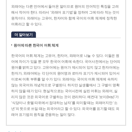
외래어는 다른 언어에서 들어온 말이므로 원어의 언어적인 특징을 고려
해서 적어야 한다. 따라서 ‘외래어 표기법’을 정하여 그에 따라 적는 것이
원칙이다. 외래어는 고유어, 한자어와 함께 국어의 어휘 체계에 정착한
어휘라고 할 수 있다.
더 알아보기
원어에 따른 한국어 어휘 체계
한국어의 어휘 체계는 고유어, 한자어, 외래어로 나눌 수 있다. 이들은 원
어에 차이가 있을 뿐 모두 한국어 어휘에 속한다. 국어사전에서는 단어의
원어를 밝히고 있다. 고유어에는 원어가 제시되어 있지 않고 한자어에는
한자가, 외래어에는 각 단어의 원어명과 로마자 표기가 제시되어 있어서
이로써 어휘 부류를 알 수가 있다. 외래어는 국어의 어휘 체계에 속하지
않는 외국어와 개념적으로 구별된다. 하지만 실생활에서 그 구별이 명확
하지 않을 때가 있다. 현실적으로는 국어사전에 실린 어휘는 외래어, 실
리지 않은 것은 외국어로 구별하는 것이 편리하다. 예컨대 ‘보이(boy)’가
‘식당이나 호텔 따위에서 접대하는 남자’를 의미할 때는 외래어지만 ‘소
년’의 뜻으로 쓰일 때는 외국어라고 할 수 있다. 외국어를 표기할 때도 외
래어 표기법의 원칙을 준용하는 일이 많다.