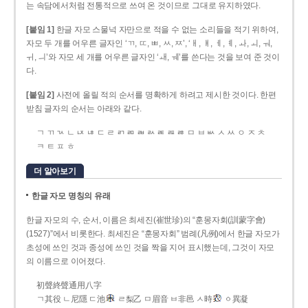
는 속담에서처럼 전통적으로 쓰여 온 것이므로 그대로 유지하였다.
[붙임 1]
한글 자모 스물넉 자만으로 적을 수 없는 소리들을 적기 위하여,
자모 두 개를 어우른 글자인 ‘ㄲ, ㄸ, ㅃ, ㅆ, ㅉ’, ‘ㅐ, ㅒ, ㅔ, ㅖ, ㅘ, ㅚ, ㅝ,
ㅟ, ㅢ’와 자모 세 개를 어우른 글자인 ‘ㅙ, ㅞ’를 쓴다는 것을 보여 준 것이
다.
[붙임 2]
사전에 올릴 적의 순서를 명확하게 하려고 제시한 것이다. 한편
받침 글자의 순서는 아래와 같다.
ㄱ ㄲ ㄳ ㄴ ㄵ ㄶ ㄷ ㄹ ㄺ ㄻ ㄼ ㄽ ㄾ ㄿ ㅀ ㅁ ㅂ ㅄ ㅅ ㅆ ㅇ ㅈ ㅊ
ㅋ ㅌ ㅍ ㅎ
더 알아보기
한글 자모 명칭의 유래
한글 자모의 수, 순서, 이름은 최세진(崔世珍)의 “훈몽자회(訓蒙字會)
(1527)”에서 비롯한다. 최세진은 “훈몽자회” 범례(凡例)에서 한글 자모가
초성에 쓰인 것과 종성에 쓰인 것을 짝을 지어 표시했는데, 그것이 자모
의 이름으로 이어졌다.
初聲終聲通用八字
ㄱ其役 ㄴ尼隱 ㄷ池
ㄹ梨乙 ㅁ眉音 ㅂ非邑 ㅅ時
ㆁ異凝