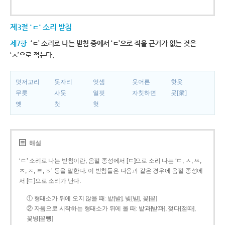
제3절 'ㄷ' 소리 받침
제7항
‘ㄷ’ 소리로 나는 받침 중에서 ‘ㄷ’으로 적을 근거가 없는 것은
‘ㅅ’으로 적는다.
덧저고리
돗자리
엇셈
웃어른
핫옷
무릇
사뭇
얼핏
자칫하면
뭇[衆]
옛
첫
헛
해설
‘ㄷ’ 소리로 나는 받침이란, 음절 종성에서 [ㄷ]으로 소리 나는 ‘ㄷ, ㅅ, ㅆ,
ㅈ, ㅊ, ㅌ, ㅎ’ 등을 말한다. 이 받침들은 다음과 같은 경우에 음절 종성에
서 [ㄷ]으로 소리가 난다.
① 형태소가 뒤에 오지 않을 때: 밭[받], 빚[빋], 꽃[꼳]
② 자음으로 시작하는 형태소가 뒤에 올 때: 밭과[받꽈], 젖다[젇따],
꽃병[꼳뼝]