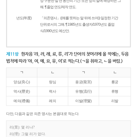
상 구분한 일 년 동안의 기간. 또는 앞의 말에 해당하는 그
해. ¶ 졸업 연도/제작 연도.
년도(年度)
「의존명사」((해를 뜻하는 말 뒤에 쓰여)) 일정한 기간
단위로서의 그해. ¶ 1985년도 출생자/1970년도 졸업
식/1990년도 예산안.
제11항
한자음 ‘랴, 려, 례, 료, 류, 리’가 단어의 첫머리에 올 적에는, 두음
법칙에 따라 ‘야, 여, 예, 요, 유, 이’로 적는다.(ㄱ을 취하고, ㄴ을 버림.)
ㄱ
ㄴ
ㄱ
ㄴ
양심(良心)
량심
용궁(龍宮)
룡궁
역사(歷史)
력사
유행(流行)
류행
예의(禮儀)
례의
이발(理髮)
리발
다만, 다음과 같은 의존 명사는 본음대로 적는다.
리(里): 몇 리냐?
리(理): 그럴 리가 없다.