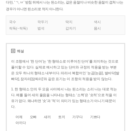
다만, ‘ㄱ, ㅂ’ 받침 뒤에서 나는 된소리는, 같은 음절이나 비슷한 음절이 겹쳐 나는
경우가 아니면 된소리로 적지 아니한다.
국수
깍두기
딱지
색시
싹둑(~싹둑)
법석
갑자기
몹시
해설
이 조항에서 ‘한 단어’는 ‘한 형태소로 이루어진 단어’를 의미하는 것으로
풀이할 수 있다. 실제로 예시하고 있는 단어와 규정의 적용을 받는 부분
은 모두 하나의 형태소 내부이다. 따라서 복합어인 ‘눈곱[눈꼽], 발바닥[발
빠닥], 잠자리[잠짜리]’와 같은 표기는 이 조항의 적용을 받지 않는다.
1. 한 형태소 안의 두 모음 사이에서 나는 된소리는 소리 나는 대로 적는
다. 예를 들어 새의 울음을 나타내는 형태소 ‘소쩍’은 ‘솟적’으로 적을 이
유가 없다. 왜냐하면 ‘솟’과 ‘적’이 의미가 있는 형태소가 아니기 때문이
다.
어깨
오빠
새끼
토끼
가꾸다
기쁘다
아끼다