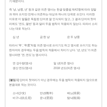
기 때문이다.
즉 ‘냥, 냥쭝, 년’ 등과 같은 의존 명사는 한글 맞춤법 제42항에 따라 앞말
과 띄어 쓰지만 언제나 의존하는 대상과 하나의 단위로 쓰인다. 이러한
이유로 이 말들은 독립된 단어로 잘 인식되지 않고, 그 결과 단어의 첫머
리에도 ‘연도, 열반’ 등과 달리 두음 법칙이 적용되지 않는다. 따라서 소리
나는 대로 적는다.
십 년
금 한 냥
은 두 냥쭝
따라서 ‘年’, ‘年度’처럼 의존 명사로 쓰이기도 하고 명사로 쓰이기도 하는
한자어의 경우에는 두음 법칙의 적용에서 차이가 난다. ‘년, 년도’가 의존
명사라면 ‘연, 연도’는 명사이다.
연 강수량(명사)
일 년(의존 명사)
생산 연도(명사)
2018 년도(의존 명사)
[붙임 1]
단어의 첫머리가 아닌 경우에는 두음 법칙이 적용되지 않으므로
본음대로 적는 것이다.
소녀(少女)
만년(晩年)
배뇨(排尿)
비구니(比丘尼)
운니(雲泥)
탐닉(耽溺)