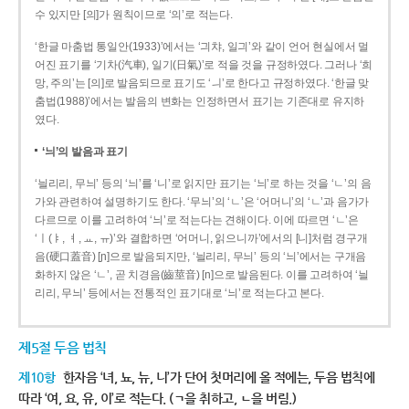
수 있지만 [의]가 원칙이므로 ‘의’로 적는다.
‘한글 마춤법 통일안(1933)’에서는 ‘긔챠, 일긔’와 같이 언어 현실에서 멀
어진 표기를 ‘기차(汽車), 일기(日氣)’로 적을 것을 규정하였다. 그러나 ‘희
망, 주의’는 [의]로 발음되므로 표기도 ‘ㅢ’로 한다고 규정하였다. ‘한글 맞
춤법(1988)’에서는 발음의 변화는 인정하면서 표기는 기존대로 유지하
였다.
‘늬’의 발음과 표기
‘늴리리, 무늬’ 등의 ‘늬’를 ‘니’로 읽지만 표기는 ‘늬’로 하는 것을 ‘ㄴ’의 음
가와 관련하여 설명하기도 한다. ‘무늬’의 ‘ㄴ’은 ‘어머니’의 ‘ㄴ’과 음가가
다르므로 이를 고려하여 ‘늬’로 적는다는 견해이다. 이에 따르면 ‘ㄴ’은
‘ㅣ(ㅑ, ㅕ, ㅛ, ㅠ)’와 결합하면 ‘어머니, 읽으니까’에서의 [니]처럼 경구개
음(硬口蓋音) [ɲ]으로 발음되지만, ‘늴리리, 무늬’ 등의 ‘늬’에서는 구개음
화하지 않은 ‘ㄴ’, 곧 치경음(齒莖音) [n]으로 발음된다. 이를 고려하여 ‘늴
리리, 무늬’ 등에서는 전통적인 표기대로 ‘늬’로 적는다고 본다.
제5절 두음 법칙
제10항
한자음 ‘녀, 뇨, 뉴, 니’가 단어 첫머리에 올 적에는, 두음 법칙에
따라 ‘여, 요, 유, 이’로 적는다. (ㄱ을 취하고, ㄴ을 버림.)