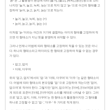
‘늙-’은 그 활용형이 환경에 따라 [늘거], [늘꼬], [늑찌], [능는] 등으로 소리
나지만 ‘늘거, 늘꼬, 늑찌, 능는’으로 적지 않고 ‘늙-’으로 어간의 형태를 고
정하여 ‘늙어, 늙고, 늙지, 늙는’으로 적는다.
늘거, 늘꼬, 늑찌, 능는 (×)
늙어, 늙고, 늙지, 늙는 (○)
이처럼 ‘늙-­’이라는 어간과 거기에 결합하는 어미의 형태를 고정하여 적
으면 각 형태소가 지닌 뜻을 분명하게 파악할 수 있다.
그러나 언제나 어법에 따라 형태소를 고정하여 적을 수 있는 것은 아니
다. 하나의 형태소라고 하더라도 한 형태로 고정하여 적을 수 없는 경우
가 있다.
덥고, 덥지
더워, 더우며
위의 ‘덥고, 덥지’에서의 ‘덥-­’과 ‘더워, 더우며’의 ‘더우-­’는 같은 형태소이
다. 어법에 따라 형태소의 본모양을 ‘덥-­’으로 고정하여 적는다면 ‘덥어,
덥으며’로 적어야 한다. 그렇지만 ‘덥어, 덥으며’는 [더버], [더브며]로 읽히
게 되므로 표준어 [더워], [더우며]의 소리를 제대로 나타낼 수 없다. 그러
므로 ‘덥고, 덥지, 더워, 더우며’는 한 형태소의 활용형이지만 그 형태를
하나로 고정할 수 없고 ‘덥-’, ‘더우-’ 두 가지로 적게 된다.