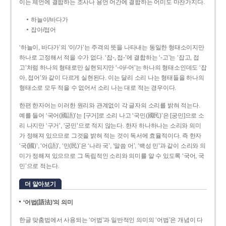
이는 체언에 결합하는 조사나 용언 어간에 결합하는 어미도 마찬가지다.
하늘이/바다가
잡아/접어
‘하늘이, 바다가’의 ‘이/가’는 주격의 뜻을 나타내는 동일한 형태소이지만
하나로 고정해서 적을 수가 없다. ‘잡-, 접-’에 결합하는 ‘-고’는 ‘잡고, 접
고’처럼 하나의 형태로만 실현되지만 ‘-아/-어’는 하나의 형태소인데도 ‘잡
아, 접어’와 같이 다르게 실현된다. 이는 달리 소리 나는 형태들을 하나의
형태소로 모두 적을 수 없어서 소리 나는 대로 적는 경우이다.
한편 한자어는 이러한 원리와 관계없이 각 글자의 소리를 밝혀 적는다.
예를 들어 ‘국어(國語)’는 [구거]로 소리 나고 ‘국민(國民)’은 [궁민]으로 소
리 나지만 ‘구거’, ‘궁민’으로 적지 않는다. 한자 하나하나는 소리와 의미
가 정해져 있으므로 그것을 밝혀 적는 것이 독서에 효율적이다. 즉 한자
‘국(國)’, ‘어(語)’, ‘민(民)’은 ‘나라 국’, ‘말씀 어’, ‘백성 민’과 같이 소리와 의
미가 정해져 있으므로 그 독립적인 소리와 의미를 알 수 있도록 ‘국어, 국
민’으로 적는다.
더 알아보기
‘어법(語法)’의 의미
한글 맞춤법에서 사용되는 ‘어법’과 일반적인 의미의 ‘어법’은 개념이 다