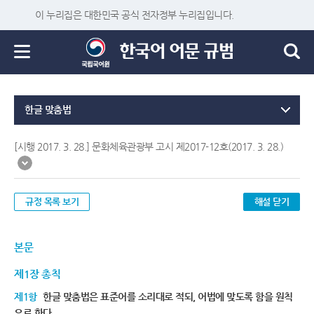
이 누리집은 대한민국 공식 전자정부 누리집입니다.
한글 맞춤법
[시행 2017. 3. 28.] 문화체육관광부 고시 제2017-12호(2017. 3. 28.)
규정 목록 보기
해설 닫기
본문
제1장 총칙
제1항
한글 맞춤법은 표준어를 소리대로 적되, 어법에 맞도록 함을 원칙
으로 한다.