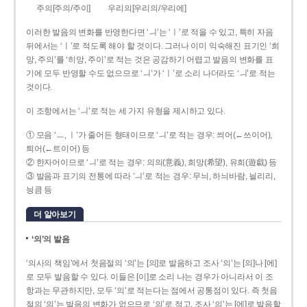
주의[주의/주이]
우리의[우리의/우리에]
이러한 발음의 변화를 반영한다면 ‘ㅢ’는 ‘ㅣ’로 적을 수 있고, 특히 자음
뒤에서는 ‘ㅣ’로 적도록 해야 할 것이다. 그러나 이미 익숙해진 표기인 ‘희
망, 주의’를 ‘히망, 주이’로 적는 것은 공감하기 어렵고 발음의 변화를 표
기에 모두 반영할 수도 없으므로 ‘ㅢ’가 ‘ㅣ’로 소리 나더라도 ‘ㅢ’로 적는
것이다.
이 조항에서는 ‘ㅢ’로 적는 세 가지 유형을 제시하고 있다.
① 모음 ‘ㅡ, ㅣ’가 줄어든 형태이므로 ‘ㅢ’로 적는 경우: 씌어(←쓰이어),
틔어(←트이어) 등
② 한자어이므로 ‘ㅢ’로 적는 경우: 의의(意義), 희망(希望), 유희(遊戱) 등
③ 발음과 표기의 전통에 따라 ‘ㅢ’로 적는 경우: 무늬, 하늬바람, 늴리리,
닁큼 등
더 알아보기
‘의’의 발음
‘의사의 책임’에서 첫음절의 ‘의’는 [의]로 발음하고 조사 ‘의’는 [의]나 [에]
로 모두 발음할 수 있다. 이들은 [이]로 소리 나는 경우가 아니라서 이 조
항과는 무관하지만, 모두 ‘의’로 적는다는 점에서 공통점이 있다. 즉 첫음
절의 ‘의’는 발음의 변화가 없으므로 ‘의’로 적고, 조사 ‘의’는 [에]로 발음할