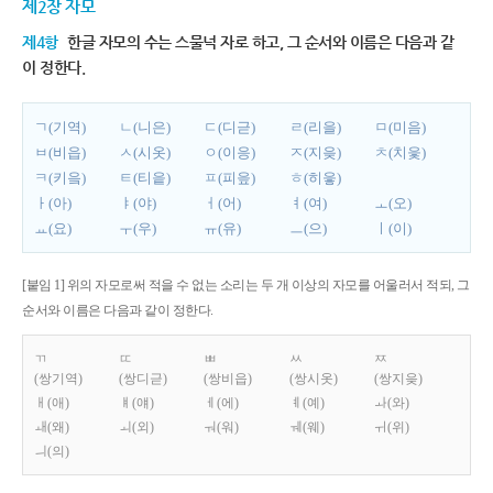
제2장 자모
제4항
한글 자모의 수는 스물넉 자로 하고, 그 순서와 이름은 다음과 같
이 정한다.
ㄱ(기역)
ㄴ(니은)
ㄷ(디귿)
ㄹ(리을)
ㅁ(미음)
ㅂ(비읍)
ㅅ(시옷)
ㅇ(이응)
ㅈ(지읒)
ㅊ(치읓)
ㅋ(키읔)
ㅌ(티읕)
ㅍ(피읖)
ㅎ(히읗)
ㅏ(아)
ㅑ(야)
ㅓ(어)
ㅕ(여)
ㅗ(오)
ㅛ(요)
ㅜ(우)
ㅠ(유)
ㅡ(으)
ㅣ(이)
[붙임 1] 위의 자모로써 적을 수 없는 소리는 두 개 이상의 자모를 어울러서 적되, 그
순서와 이름은 다음과 같이 정한다.
ㄲ
ㄸ
ㅃ
ㅆ
ㅉ
(쌍기역)
(쌍디귿)
(쌍비읍)
(쌍시옷)
(쌍지읒)
ㅐ(애)
ㅒ(얘)
ㅔ(에)
ㅖ(예)
ㅘ(와)
ㅙ(왜)
ㅚ(외)
ㅝ(워)
ㅞ(웨)
ㅟ(위)
ㅢ(의)