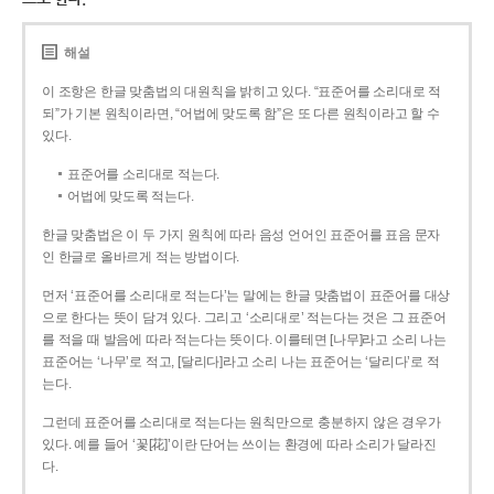
해설
이 조항은 한글 맞춤법의 대원칙을 밝히고 있다. “표준어를 소리대로 적
되”가 기본 원칙이라면, “어법에 맞도록 함”은 또 다른 원칙이라고 할 수
있다.
표준어를 소리대로 적는다.
어법에 맞도록 적는다.
한글 맞춤법은 이 두 가지 원칙에 따라 음성 언어인 표준어를 표음 문자
인 한글로 올바르게 적는 방법이다.
먼저 ‘표준어를 소리대로 적는다’는 말에는 한글 맞춤법이 표준어를 대상
으로 한다는 뜻이 담겨 있다. 그리고 ‘소리대로’ 적는다는 것은 그 표준어
를 적을 때 발음에 따라 적는다는 뜻이다. 이를테면 [나무]라고 소리 나는
표준어는 ‘나무’로 적고, [달리다]라고 소리 나는 표준어는 ‘달리다’로 적
는다.
그런데 표준어를 소리대로 적는다는 원칙만으로 충분하지 않은 경우가
있다. 예를 들어 ‘꽃[花]’이란 단어는 쓰이는 환경에 따라 소리가 달라진
다.