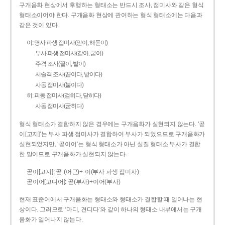
구개음화 현상에서 후행하는 형태소는 반드시 조사, 접미사와 같은 형식
형태소이어야 한다. 구개음화 현상에 관여하는 형식 형태소에는 다음과
같은 것이 있다.
이: 명사 파생 접미사(맏이, 해돋이)
부사 파생 접미사(같이, 굳이)
주격 조사(끝이, 밭이)
서술격 조사(끝이다, 밭이다)
사동 접미사(붙이다)
히: 피동 접미사(걷히다, 닫히다)
사동 접미사(굳히다)
형식 형태소가 결합하지 않은 경우에는 구개음화가 실현되지 않는다. ‘곧
이[고지]’는 부사 파생 접미사가 결합하여 부사가 되었으므로 구개음화가
실현되었지만, ‘곧이어’는 형식 형태소가 아닌 실질 형태소 부사가 결합
한 말이므로 구개음화가 실현되지 않는다.
곧이[고지]: 곧-­(어근)+­-이(부사 파생 접미사)
곧이어[고디어]: 곧(부사)+이어(부사)
현재 표준어에서 구개음화는 형태소와 형태소가 결합할 때 일어나는 현
상이다. 그러므로 ‘마디, 견디다’와 같이 하나의 형태소 내부에서는 구개
음화가 일어나지 않는다.