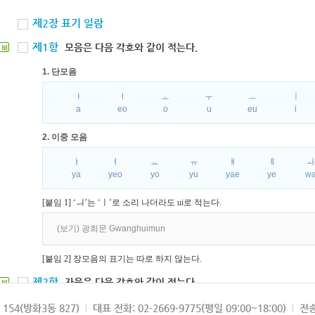
제2장 표기 일람
제1항
모음은 다음 각호와 같이 적는다.
북
1. 단모음
ㅏ
ㅓ
ㅗ
ㅜ
ㅡ
ㅣ
a
eo
o
u
eu
i
2. 이중 모음
ㅑ
ㅕ
ㅛ
ㅠ
ㅒ
ㅖ
ya
yeo
yo
yu
yae
ye
w
[붙임 1] ‘ㅢ’는 ‘ㅣ’로 소리 나더라도 ui로 적는다.
(보기) 광희문 Gwanghuimun
[붙임 2] 장모음의 표기는 따로 하지 않는다.
제2항
자음은 다음 각호와 같이 적는다.
북
1. 파열음
154(방화3동 827)
대표 전화: 02-2669-9775(평일 09:00~18:00)
전송