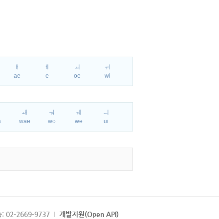
ㅐ
ㅔ
ㅚ
ㅟ
ae
e
oe
wi
ㅘ
ㅙ
ㅝ
ㅞ
ㅢ
a
wae
wo
we
ui
: 02-2669-9737
개발지원(Open API)