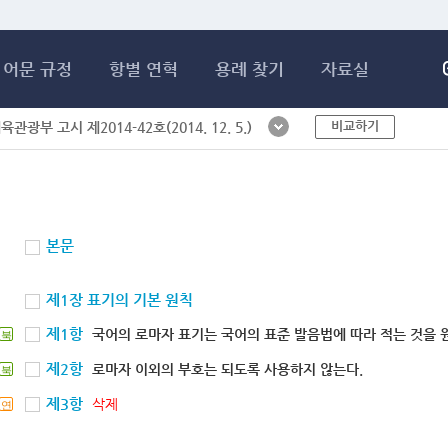
메인콘텐츠 바로가기
어문 규정
항별 연혁
용례 찾기
자료실
비교하기
체육관광부 고시 제2014-42호(2014. 12. 5.)
본문
제1장 표기의 기본 원칙
제1항
국어의 로마자 표기는 국어의 표준 발음법에 따라 적는 것을 
북
제2항
로마자 이외의 부호는 되도록 사용하지 않는다.
북
제3항
삭제
연