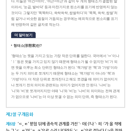
다. 이들은 ‘어간+어미’, ‘어근+어근’과 같이 두 개의 형태소가 결합된 말
이라서, ‘눈곱, 발바닥’ 등과 마찬가지로 된소리를 표기에 반영하지 않는
것이다. 그렇지만 ‘똑똑하다, 쓱싹쓱싹, 쌉쌀하다’의 ‘똑똑, 쓱싹, 쌉쌀’처
럼 같거나 비슷한 음절이 거듭되는 경우에는 예외적으로 된소리를 표기
에 반영하여 같은 글자로 적는다.
더 알아보기
형태소(形態素)란?
‘형태소’는 뜻을 가지고 있는 가장 작은 단위를 말한다. 국어에서 ‘ㅂ’이나
‘ㅣ’ 등은 뜻을 가지고 있지 않기 때문에 형태소가 될 수 없지만 ‘비’가 되
면 뜻을 이루는 최소 단위인 형태소가 된다. ‘책가방’은 ‘책’과 ‘가방’이라
는 두 가지 의미로 쪼개지기 때문에 형태소는 ‘책가방’이 아니라 ‘책’과
‘가방’이다. 더 작은 단위로 쪼개진다고 해도 쪼갰을 때 의미가 없어지거
나 쪼개기 전의 의미와 관련되는 의미가 없어지면 안 된다. ‘나비’는
‘나’와 ‘비’로 쪼개어지지만 이때 ‘나’와 ‘비’는 ‘나비’의 의미와는 전혀 관계
가 없으므로 ‘나비’는 더 이상 쪼갤 수 없는 의미 단위, 즉 형태소가 된다.
제2절 구개음화
제6항
‘ㄷ, ㅌ’ 받침 뒤에 종속적 관계를 가진 ‘- 이(-)’나 ‘- 히 -’가 올 적에
는 그 ‘ㄷ, ㅌ’이 ‘ㅈ, ㅊ’으로 소리 나더라도 ‘ㄷ, ㅌ’으로 적는다.(ㄱ을 취하