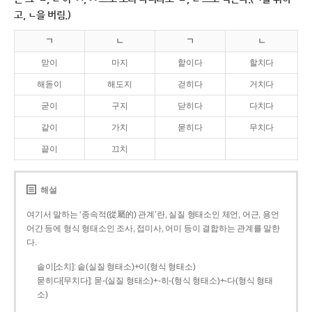
고, ㄴ을 버림.)
ㄱ
ㄴ
ㄱ
ㄴ
맏이
마지
핥이다
할치다
해돋이
해도지
걷히다
거치다
굳이
구지
닫히다
다치다
같이
가치
묻히다
무치다
끝이
끄치
해설
여기서 말하는 ‘종속적(從屬的) 관계’란, 실질 형태소인 체언, 어근, 용언
어간 등에 형식 형태소인 조사, 접미사, 어미 등이 결합하는 관계를 말한
다.
솥이[소치]: 솥(실질 형태소)+이(형식 형태소)
묻히다[무치다]: 묻­-(실질 형태소)+­-히­-(형식 형태소)+-다(형식 형태
소)