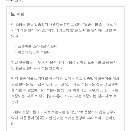
해설
이 조항은 한글 맞춤법의 대원칙을 밝히고 있다. “표준어를 소리대로 적
되”가 기본 원칙이라면, “어법에 맞도록 함”은 또 다른 원칙이라고 할 수
있다.
표준어를 소리대로 적는다.
어법에 맞도록 적는다.
한글 맞춤법은 이 두 가지 원칙에 따라 음성 언어인 표준어를 표음 문자
인 한글로 올바르게 적는 방법이다.
먼저 ‘표준어를 소리대로 적는다’는 말에는 한글 맞춤법이 표준어를 대상
으로 한다는 뜻이 담겨 있다. 그리고 ‘소리대로’ 적는다는 것은 그 표준어
를 적을 때 발음에 따라 적는다는 뜻이다. 이를테면 [나무]라고 소리 나는
표준어는 ‘나무’로 적고, [달리다]라고 소리 나는 표준어는 ‘달리다’로 적
는다.
그런데 표준어를 소리대로 적는다는 원칙만으로 충분하지 않은 경우가
있다. 예를 들어 ‘꽃[花]’이란 단어는 쓰이는 환경에 따라 소리가 달라진
다.