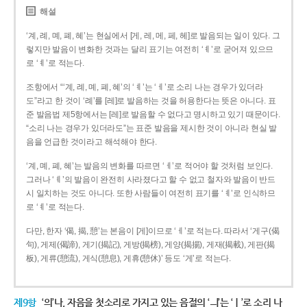
해설
‘계, 례, 몌, 폐, 혜’는 현실에서 [게, 레, 메, 페, 헤]로 발음되는 일이 있다. 그
렇지만 발음이 변화한 것과는 달리 표기는 여전히 ‘ㅖ’로 굳어져 있으므
로 ‘ㅖ’로 적는다.
조항에서 “‘계, 례, 몌, 폐, 혜’의 ‘ㅖ’는 ‘ㅔ’로 소리 나는 경우가 있더라
도”라고 한 것이 ‘례’를 [레]로 발음하는 것을 허용한다는 뜻은 아니다. 표
준 발음법 제5항에서는 [레]로 발음할 수 없다고 명시하고 있기 때문이다.
“소리 나는 경우가 있더라도”는 표준 발음을 제시한 것이 아니라 현실 발
음을 언급한 것이라고 해석해야 한다.
‘계, 몌, 폐, 혜’는 발음의 변화를 따르면 ‘ㅔ’로 적어야 할 것처럼 보인다.
그러나 ‘ㅖ’의 발음이 완전히 사라졌다고 할 수 없고 철자와 발음이 반드
시 일치하는 것도 아니다. 또한 사람들이 여전히 표기를 ‘ㅖ’로 인식하므
로 ‘ㅖ’로 적는다.
다만, 한자 ‘偈, 揭, 憩’는 본음이 [게]이므로 ‘ㅔ’로 적는다. 따라서 ‘게구(偈
句), 게제(偈諦), 게기(揭記), 게방(揭榜), 게양(揭揚), 게재(揭載), 게판(揭
板), 게류(憩流), 게식(憩息), 게휴(憩休)’ 등도 ‘게’로 적는다.
제9항
‘의’나, 자음을 첫소리로 가지고 있는 음절의 ‘ㅢ’는 ‘ㅣ’로 소리 나