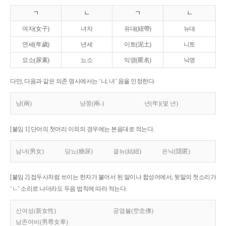
ㄱ
ㄴ
ㄱ
ㄴ
여자(女子)
녀자
유대(紐帶)
뉴대
연세(年歲)
년세
이토(泥土)
니토
요소(尿素)
뇨소
익명(匿名)
닉명
다만, 다음과 같은 의존 명사에서는 ‘냐, 녀’ 음을 인정한다.
냥(兩)
냥쭝(兩-)
년(年)(몇 년)
[붙임 1] 단어의 첫머리 이외의 경우에는 본음대로 적는다.
남녀(男女)
당뇨(糖尿)
결뉴(結紐)
은닉(隱匿)
[붙임 2] 접두사처럼 쓰이는 한자가 붙어서 된 말이나 합성어에서, 뒷말의 첫소리가
‘ㄴ’ 소리로 나더라도 두음 법칙에 따라 적는다.
신여성(新女性)
공염불(空念佛)
남존여비(男尊女卑)