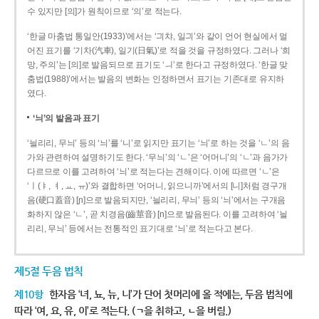
수 있지만 [의]가 원칙이므로 ‘의’로 적는다.
‘한글 마춤법 통일안(1933)’에서는 ‘긔챠, 일긔’와 같이 언어 현실에서 멀
어진 표기를 ‘기차(汽車), 일기(日氣)’로 적을 것을 규정하였다. 그러나 ‘희
망, 주의’는 [의]로 발음되므로 표기도 ‘ㅢ’로 한다고 규정하였다. ‘한글 맞
춤법(1988)’에서는 발음의 변화는 인정하면서 표기는 기존대로 유지하
였다.
‘늬’의 발음과 표기
‘늴리리, 무늬’ 등의 ‘늬’를 ‘니’로 읽지만 표기는 ‘늬’로 하는 것을 ‘ㄴ’의 음
가와 관련하여 설명하기도 한다. ‘무늬’의 ‘ㄴ’은 ‘어머니’의 ‘ㄴ’과 음가가
다르므로 이를 고려하여 ‘늬’로 적는다는 견해이다. 이에 따르면 ‘ㄴ’은
‘ㅣ(ㅑ, ㅕ, ㅛ, ㅠ)’와 결합하면 ‘어머니, 읽으니까’에서의 [니]처럼 경구개
음(硬口蓋音) [ɲ]으로 발음되지만, ‘늴리리, 무늬’ 등의 ‘늬’에서는 구개음
화하지 않은 ‘ㄴ’, 곧 치경음(齒莖音) [n]으로 발음된다. 이를 고려하여 ‘늴
리리, 무늬’ 등에서는 전통적인 표기대로 ‘늬’로 적는다고 본다.
제5절 두음 법칙
제10항
한자음 ‘녀, 뇨, 뉴, 니’가 단어 첫머리에 올 적에는, 두음 법칙에
따라 ‘여, 요, 유, 이’로 적는다. (ㄱ을 취하고, ㄴ을 버림.)