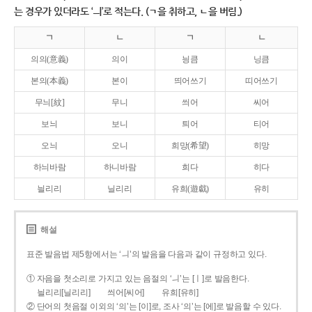
는 경우가 있더라도 ‘ㅢ’로 적는다. (ㄱ을 취하고, ㄴ을 버림.)
ㄱ
ㄴ
ㄱ
ㄴ
의의(意義)
의이
닁큼
닝큼
본의(本義)
본이
띄어쓰기
띠어쓰기
무늬[紋]
무니
씌어
씨어
보늬
보니
틔어
티어
오늬
오니
희망(希望)
히망
하늬바람
하니바람
희다
히다
늴리리
닐리리
유희(遊戱)
유히
해설
표준 발음법 제5항에서는 ‘ㅢ’의 발음을 다음과 같이 규정하고 있다.
① 자음을 첫소리로 가지고 있는 음절의 ‘ㅢ’는 [ㅣ]로 발음한다.
늴리리[닐리리]
씌어[씨어]
유희[유히]
② 단어의 첫음절 이외의 ‘의’는 [이]로, 조사 ‘의’는 [에]로 발음할 수 있다.