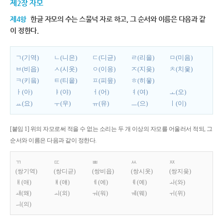
제2장 자모
제4항
한글 자모의 수는 스물넉 자로 하고, 그 순서와 이름은 다음과 같
이 정한다.
ㄱ(기역)
ㄴ(니은)
ㄷ(디귿)
ㄹ(리을)
ㅁ(미음)
ㅂ(비읍)
ㅅ(시옷)
ㅇ(이응)
ㅈ(지읒)
ㅊ(치읓)
ㅋ(키읔)
ㅌ(티읕)
ㅍ(피읖)
ㅎ(히읗)
ㅏ(아)
ㅑ(야)
ㅓ(어)
ㅕ(여)
ㅗ(오)
ㅛ(요)
ㅜ(우)
ㅠ(유)
ㅡ(으)
ㅣ(이)
[붙임 1] 위의 자모로써 적을 수 없는 소리는 두 개 이상의 자모를 어울러서 적되, 그
순서와 이름은 다음과 같이 정한다.
ㄲ
ㄸ
ㅃ
ㅆ
ㅉ
(쌍기역)
(쌍디귿)
(쌍비읍)
(쌍시옷)
(쌍지읒)
ㅐ(애)
ㅒ(얘)
ㅔ(에)
ㅖ(예)
ㅘ(와)
ㅙ(왜)
ㅚ(외)
ㅝ(워)
ㅞ(웨)
ㅟ(위)
ㅢ(의)