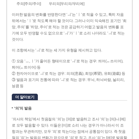
주의[주의/주이]
우리의[우리의/우리에]
이러한 발음의 변화를 반영한다면 ‘ㅢ’는 ‘ㅣ’로 적을 수 있고, 특히 자음
뒤에서는 ‘ㅣ’로 적도록 해야 할 것이다. 그러나 이미 익숙해진 표기인 ‘희
망, 주의’를 ‘히망, 주이’로 적는 것은 공감하기 어렵고 발음의 변화를 표
기에 모두 반영할 수도 없으므로 ‘ㅢ’가 ‘ㅣ’로 소리 나더라도 ‘ㅢ’로 적는
것이다.
이 조항에서는 ‘ㅢ’로 적는 세 가지 유형을 제시하고 있다.
① 모음 ‘ㅡ, ㅣ’가 줄어든 형태이므로 ‘ㅢ’로 적는 경우: 씌어(←쓰이어),
틔어(←트이어) 등
② 한자어이므로 ‘ㅢ’로 적는 경우: 의의(意義), 희망(希望), 유희(遊戱) 등
③ 발음과 표기의 전통에 따라 ‘ㅢ’로 적는 경우: 무늬, 하늬바람, 늴리리,
닁큼 등
더 알아보기
‘의’의 발음
‘의사의 책임’에서 첫음절의 ‘의’는 [의]로 발음하고 조사 ‘의’는 [의]나 [에]
로 모두 발음할 수 있다. 이들은 [이]로 소리 나는 경우가 아니라서 이 조
항과는 무관하지만, 모두 ‘의’로 적는다는 점에서 공통점이 있다. 즉 첫음
절의 ‘의’는 발음의 변화가 없으므로 ‘의’로 적고, 조사 ‘의’는 [에]로 발음할