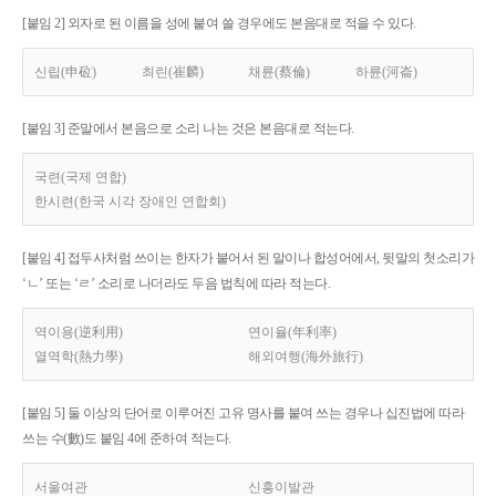
[붙임 2] 외자로 된 이름을 성에 붙여 쓸 경우에도 본음대로 적을 수 있다.
신립(申砬)
최린(崔麟)
채륜(蔡倫)
하륜(河崙)
[붙임 3] 준말에서 본음으로 소리 나는 것은 본음대로 적는다.
국련(국제 연합)
한시련(한국 시각 장애인 연합회)
[붙임 4] 접두사처럼 쓰이는 한자가 붙어서 된 말이나 합성어에서, 뒷말의 첫소리가
‘ㄴ’ 또는 ‘ㄹ’ 소리로 나더라도 두음 법칙에 따라 적는다.
역이용(逆利用)
연이율(年利率)
열역학(熱力學)
해외여행(海外旅行)
[붙임 5] 둘 이상의 단어로 이루어진 고유 명사를 붙여 쓰는 경우나 십진법에 따라
쓰는 수(數)도 붙임 4에 준하여 적는다.
서울여관
신흥이발관