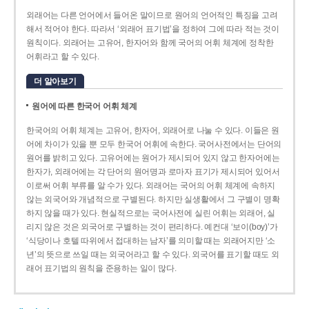
외래어는 다른 언어에서 들어온 말이므로 원어의 언어적인 특징을 고려
해서 적어야 한다. 따라서 ‘외래어 표기법’을 정하여 그에 따라 적는 것이
원칙이다. 외래어는 고유어, 한자어와 함께 국어의 어휘 체계에 정착한
어휘라고 할 수 있다.
더 알아보기
원어에 따른 한국어 어휘 체계
한국어의 어휘 체계는 고유어, 한자어, 외래어로 나눌 수 있다. 이들은 원
어에 차이가 있을 뿐 모두 한국어 어휘에 속한다. 국어사전에서는 단어의
원어를 밝히고 있다. 고유어에는 원어가 제시되어 있지 않고 한자어에는
한자가, 외래어에는 각 단어의 원어명과 로마자 표기가 제시되어 있어서
이로써 어휘 부류를 알 수가 있다. 외래어는 국어의 어휘 체계에 속하지
않는 외국어와 개념적으로 구별된다. 하지만 실생활에서 그 구별이 명확
하지 않을 때가 있다. 현실적으로는 국어사전에 실린 어휘는 외래어, 실
리지 않은 것은 외국어로 구별하는 것이 편리하다. 예컨대 ‘보이(boy)’가
‘식당이나 호텔 따위에서 접대하는 남자’를 의미할 때는 외래어지만 ‘소
년’의 뜻으로 쓰일 때는 외국어라고 할 수 있다. 외국어를 표기할 때도 외
래어 표기법의 원칙을 준용하는 일이 많다.