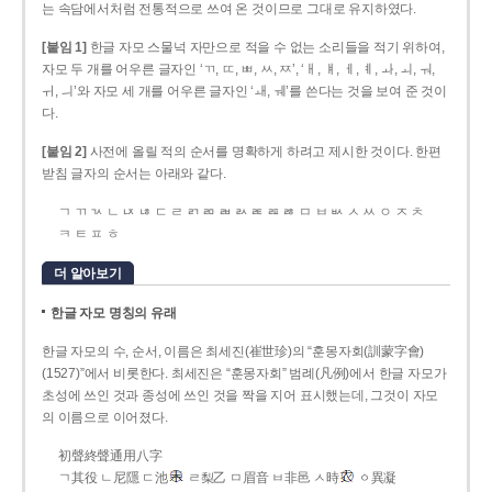
는 속담에서처럼 전통적으로 쓰여 온 것이므로 그대로 유지하였다.
[붙임 1]
한글 자모 스물넉 자만으로 적을 수 없는 소리들을 적기 위하여,
자모 두 개를 어우른 글자인 ‘ㄲ, ㄸ, ㅃ, ㅆ, ㅉ’, ‘ㅐ, ㅒ, ㅔ, ㅖ, ㅘ, ㅚ, ㅝ,
ㅟ, ㅢ’와 자모 세 개를 어우른 글자인 ‘ㅙ, ㅞ’를 쓴다는 것을 보여 준 것이
다.
[붙임 2]
사전에 올릴 적의 순서를 명확하게 하려고 제시한 것이다. 한편
받침 글자의 순서는 아래와 같다.
ㄱ ㄲ ㄳ ㄴ ㄵ ㄶ ㄷ ㄹ ㄺ ㄻ ㄼ ㄽ ㄾ ㄿ ㅀ ㅁ ㅂ ㅄ ㅅ ㅆ ㅇ ㅈ ㅊ
ㅋ ㅌ ㅍ ㅎ
더 알아보기
한글 자모 명칭의 유래
한글 자모의 수, 순서, 이름은 최세진(崔世珍)의 “훈몽자회(訓蒙字會)
(1527)”에서 비롯한다. 최세진은 “훈몽자회” 범례(凡例)에서 한글 자모가
초성에 쓰인 것과 종성에 쓰인 것을 짝을 지어 표시했는데, 그것이 자모
의 이름으로 이어졌다.
初聲終聲通用八字
ㄱ其役 ㄴ尼隱 ㄷ池
ㄹ梨乙 ㅁ眉音 ㅂ非邑 ㅅ時
ㆁ異凝