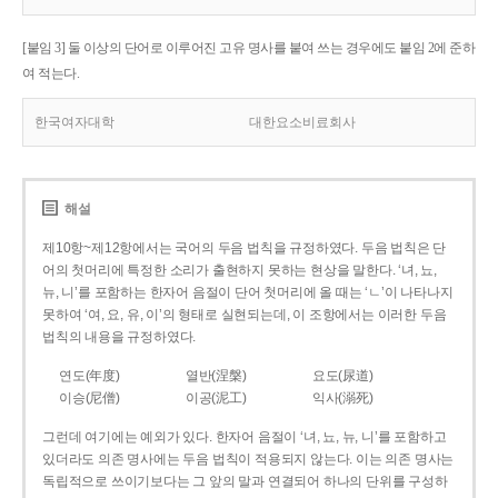
[붙임 3] 둘 이상의 단어로 이루어진 고유 명사를 붙여 쓰는 경우에도 붙임 2에 준하
여 적는다.
한국여자대학
대한요소비료회사
해설
제10항~제12항에서는 국어의 두음 법칙을 규정하였다. 두음 법칙은 단
어의 첫머리에 특정한 소리가 출현하지 못하는 현상을 말한다. ‘녀, 뇨,
뉴, 니’를 포함하는 한자어 음절이 단어 첫머리에 올 때는 ‘ㄴ’이 나타나지
못하여 ‘여, 요, 유, 이’의 형태로 실현되는데, 이 조항에서는 이러한 두음
법칙의 내용을 규정하였다.
연도(年度)
열반(涅槃)
요도(尿道)
이승(尼僧)
이공(泥工)
익사(溺死)
그런데 여기에는 예외가 있다. 한자어 음절이 ‘녀, 뇨, 뉴, 니’를 포함하고
있더라도 의존 명사에는 두음 법칙이 적용되지 않는다. 이는 의존 명사는
독립적으로 쓰이기보다는 그 앞의 말과 연결되어 하나의 단위를 구성하