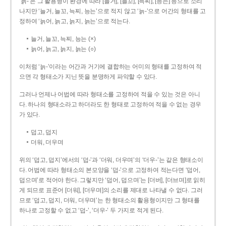
‘늙-’은 그 활용형이 환경에 따라 [늘거], [늘꼬], [늑찌], [능는] 등으로 소리
나지만 ‘늘거, 늘꼬, 늑찌, 능는’으로 적지 않고 ‘늙-’으로 어간의 형태를 고
정하여 ‘늙어, 늙고, 늙지, 늙는’으로 적는다.
늘거, 늘꼬, 늑찌, 능는 (×)
늙어, 늙고, 늙지, 늙는 (○)
이처럼 ‘늙-­’이라는 어간과 거기에 결합하는 어미의 형태를 고정하여 적
으면 각 형태소가 지닌 뜻을 분명하게 파악할 수 있다.
그러나 언제나 어법에 따라 형태소를 고정하여 적을 수 있는 것은 아니
다. 하나의 형태소라고 하더라도 한 형태로 고정하여 적을 수 없는 경우
가 있다.
덥고, 덥지
더워, 더우며
위의 ‘덥고, 덥지’에서의 ‘덥-­’과 ‘더워, 더우며’의 ‘더우-­’는 같은 형태소이
다. 어법에 따라 형태소의 본모양을 ‘덥-­’으로 고정하여 적는다면 ‘덥어,
덥으며’로 적어야 한다. 그렇지만 ‘덥어, 덥으며’는 [더버], [더브며]로 읽히
게 되므로 표준어 [더워], [더우며]의 소리를 제대로 나타낼 수 없다. 그러
므로 ‘덥고, 덥지, 더워, 더우며’는 한 형태소의 활용형이지만 그 형태를
하나로 고정할 수 없고 ‘덥-’, ‘더우-’ 두 가지로 적게 된다.