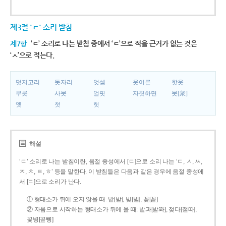
제3절 'ㄷ' 소리 받침
제7항
‘ㄷ’ 소리로 나는 받침 중에서 ‘ㄷ’으로 적을 근거가 없는 것은
‘ㅅ’으로 적는다.
덧저고리
돗자리
엇셈
웃어른
핫옷
무릇
사뭇
얼핏
자칫하면
뭇[衆]
옛
첫
헛
해설
‘ㄷ’ 소리로 나는 받침이란, 음절 종성에서 [ㄷ]으로 소리 나는 ‘ㄷ, ㅅ, ㅆ,
ㅈ, ㅊ, ㅌ, ㅎ’ 등을 말한다. 이 받침들은 다음과 같은 경우에 음절 종성에
서 [ㄷ]으로 소리가 난다.
① 형태소가 뒤에 오지 않을 때: 밭[받], 빚[빋], 꽃[꼳]
② 자음으로 시작하는 형태소가 뒤에 올 때: 밭과[받꽈], 젖다[젇따],
꽃병[꼳뼝]