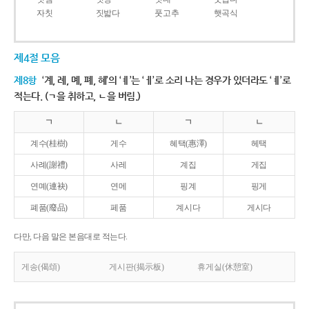
자칫
짓밟다
풋고추
햇곡식
제4절 모음
제8항
‘계, 례, 몌, 폐, 혜’의 ‘ㅖ’는 ‘ㅔ’로 소리 나는 경우가 있더라도 ‘ㅖ’로
적는다. (ㄱ을 취하고, ㄴ을 버림.)
ㄱ
ㄴ
ㄱ
ㄴ
계수(桂樹)
게수
혜택(惠澤)
헤택
사례(謝禮)
사레
계집
게집
연몌(連袂)
연메
핑계
핑게
폐품(廢品)
페품
계시다
게시다
다만, 다음 말은 본음대로 적는다.
게송(偈頌)
게시판(揭示板)
휴게실(休憩室)