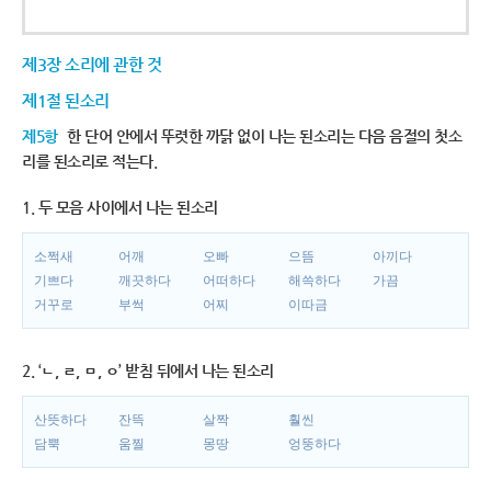
제3장 소리에 관한 것
제1절 된소리
제5항
한 단어 안에서 뚜렷한 까닭 없이 나는 된소리는 다음 음절의 첫소
리를 된소리로 적는다.
1. 두 모음 사이에서 나는 된소리
소쩍새
어깨
오빠
으뜸
아끼다
기쁘다
깨끗하다
어떠하다
해쓱하다
가끔
거꾸로
부썩
어찌
이따금
2. ‘ㄴ, ㄹ, ㅁ, ㅇ’ 받침 뒤에서 나는 된소리
산뜻하다
잔뜩
살짝
훨씬
담뿍
움찔
몽땅
엉뚱하다