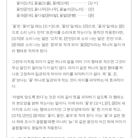
……………
꽃이[꼬치], 꽃을[꼬츨], 꽃에[꼬체]
[꼬ㅊ]
…
꽃만[꼰만], 꽃나무[꼰나무], 꽃놀이[꼰노리]
[꼰]
………
꽃과[꼳꽈], 꽃다발[꼳따발], 꽃밭[꼳빧]
[꼳]
‘꽃’은 ‘꽃이’일 때는 [꼬ㅊ]으로, ‘꽃만’일 때는 [꼰]으로, ‘꽃과’일 때는 [꼳]
으로 소리 난다. 만약 ‘표준어를 소리대로 적는다’는 원칙만 적용한다면,
[꼬치]로 소리 나는 말은 ‘꼬치’로, [꼰만]으로 소리 나는 말은 ‘꼰만’으로,
[꼳꽈]로 소리 나는 말은 ‘꼳꽈’로 적게 되어 ‘꽃[花]’이라는 하나의 말이 여
러 형태로 적히게 된다.
그런데 이처럼 의미가 같은 하나의 말을 여러 가지 형태로 적으면 그것이
무슨 말인지 알아보기가 쉽지 않다. 의미가 같은 하나의 말은 형태를 하
나로 고정하여 일관되게 적어야 의미를 파악하기가 쉽다. 즉 ‘꽃, 꼰,
꼳’보다는 ‘꽃’ 하나로 일관되게 적는 것이 의미를 파악하는 데 효과적이
다.
‘어법에 맞도록 한다’는 것은 이와 같이 뜻을 파악하기 쉽도록 각 형태소
의 본모양을 밝혀 적는다는 말이다. 이에 따라 ‘꽃’은 [꼬ㅊ], [꼰], [꼳]의 세
가지로 소리 나는 형태소이지만 그 본모양에 따라 ‘꽃’ 한 가지로 적고,
[꼬치], [꼰만], [꼳꽈]도 ‘꽃이, 꽃만, 꽃과’로 적게 된다. 이는 ‘꽃’과 같은 명
사 뒤에 조사가 결합할 때뿐 아니라 ‘늙-’과 같은 용언의 어간 뒤에 어미가
결합할 때도 동일하게 적용된다.