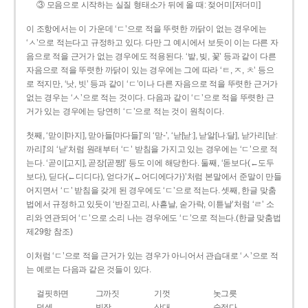
③ 모음으로 시작하는 실질 형태소가 뒤에 올 때: 젖어미[저더미]
이 조항에서는 이 가운데 ‘ㄷ’으로 적을 뚜렷한 까닭이 없는 경우에는
‘ㅅ’으로 적는다고 규정하고 있다. 다만 그 예시에서 보듯이 이는 다른 자
음으로 적을 근거가 없는 경우에도 적용된다. ‘밭, 빚, 꽃’ 등과 같이 다른
자음으로 적을 뚜렷한 까닭이 있는 경우에는 그에 따라 ‘ㅌ, ㅈ, ㅊ’ 등으
로 적지만, ‘낫, 빗’ 등과 같이 ‘ㄷ’이나 다른 자음으로 적을 뚜렷한 근거가
없는 경우는 ‘ㅅ’으로 적는 것이다. 다음과 같이 ‘ㄷ’으로 적을 뚜렷한 근
거가 있는 경우에는 당연히 ‘ㄷ’으로 적는 것이 원칙이다.
첫째, ‘맏이[마지], 맏아들[마다들]’의 ‘맏-’, ‘낟[낟ː], 낟알[나ː달], 낟가리[낟ː
까리]’의 ‘낟’처럼 원래부터 ‘ㄷ’ 받침을 가지고 있는 경우에는 ‘ㄷ’으로 적
는다. ‘곧이[고지], 곧장[곧짱]’ 등도 이에 해당한다. 둘째, ‘돋보다(←도두
보다), 딛다(←디디다), 얻다가(←어디에다가)’처럼 본말에서 준말이 만들
어지면서 ‘ㄷ’ 받침을 갖게 된 경우에도 ‘ㄷ’으로 적는다. 셋째, 한글 맞춤
법에서 규정하고 있듯이 ‘반짇고리, 사흗날, 숟가락, 이튿날’처럼 ‘ㄹ’ 소
리와 연관되어 ‘ㄷ’으로 소리 나는 경우에도 ‘ㄷ’으로 적는다.(한글 맞춤법
제29항 참조)
이처럼 ‘ㄷ’으로 적을 근거가 있는 경우가 아니어서 관습대로 ‘ㅅ’으로 적
는 예로는 다음과 같은 것들이 있다.
걸핏하면
그까짓
기껏
놋그릇
덧셈
빗장
삿대
숫접다