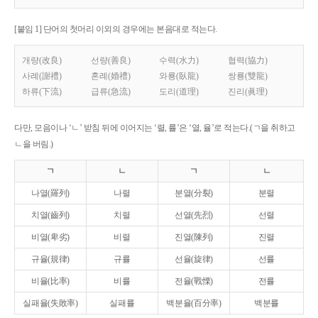
[붙임 1] 단어의 첫머리 이외의 경우에는 본음대로 적는다.
개량(改良)
선량(善良)
수력(水力)
협력(協力)
사례(謝禮)
혼례(婚禮)
와룡(臥龍)
쌍룡(雙龍)
하류(下流)
급류(急流)
도리(道理)
진리(眞理)
다만, 모음이나 ‘ㄴ’ 받침 뒤에 이어지는 ‘렬, 률’은 ‘열, 율’로 적는다.(ㄱ을 취하고
ㄴ을 버림.)
ㄱ
ㄴ
ㄱ
ㄴ
나열(羅列)
나렬
분열(分裂)
분렬
치열(齒列)
치렬
선열(先烈)
선렬
비열(卑劣)
비렬
진열(陳列)
진렬
규율(規律)
규률
선율(旋律)
선률
비율(比率)
비률
전율(戰慄)
전률
실패율(失敗率)
실패률
백분율(百分率)
백분률