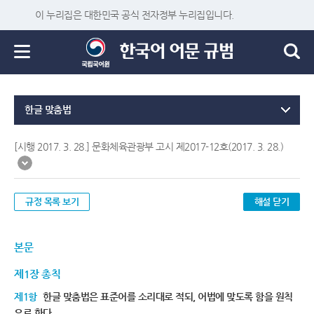
이 누리집은 대한민국 공식 전자정부 누리집입니다.
한글 맞춤법
[시행 2017. 3. 28.] 문화체육관광부 고시 제2017-12호(2017. 3. 28.)
규정 목록 보기
해설 닫기
본문
제1장 총칙
제1항
한글 맞춤법은 표준어를 소리대로 적되, 어법에 맞도록 함을 원칙
으로 한다.