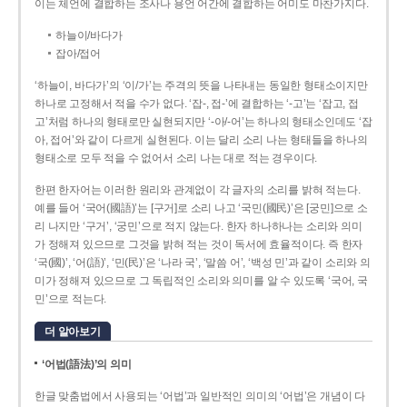
이는 체언에 결합하는 조사나 용언 어간에 결합하는 어미도 마찬가지다.
하늘이/바다가
잡아/접어
‘하늘이, 바다가’의 ‘이/가’는 주격의 뜻을 나타내는 동일한 형태소이지만
하나로 고정해서 적을 수가 없다. ‘잡-, 접-’에 결합하는 ‘-고’는 ‘잡고, 접
고’처럼 하나의 형태로만 실현되지만 ‘-아/-어’는 하나의 형태소인데도 ‘잡
아, 접어’와 같이 다르게 실현된다. 이는 달리 소리 나는 형태들을 하나의
형태소로 모두 적을 수 없어서 소리 나는 대로 적는 경우이다.
한편 한자어는 이러한 원리와 관계없이 각 글자의 소리를 밝혀 적는다.
예를 들어 ‘국어(國語)’는 [구거]로 소리 나고 ‘국민(國民)’은 [궁민]으로 소
리 나지만 ‘구거’, ‘궁민’으로 적지 않는다. 한자 하나하나는 소리와 의미
가 정해져 있으므로 그것을 밝혀 적는 것이 독서에 효율적이다. 즉 한자
‘국(國)’, ‘어(語)’, ‘민(民)’은 ‘나라 국’, ‘말씀 어’, ‘백성 민’과 같이 소리와 의
미가 정해져 있으므로 그 독립적인 소리와 의미를 알 수 있도록 ‘국어, 국
민’으로 적는다.
더 알아보기
‘어법(語法)’의 의미
한글 맞춤법에서 사용되는 ‘어법’과 일반적인 의미의 ‘어법’은 개념이 다