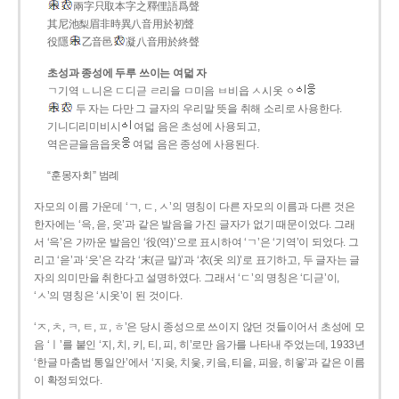
兩字只取本字之釋俚語爲聲
其尼池梨眉非時異八音用於初聲
役隱
乙音邑
凝八音用於終聲
초성과 종성에 두루 쓰이는 여덟 자
ㄱ기역 ㄴ니은 ㄷ디귿 ㄹ리을 ㅁ미음 ㅂ비읍 ㅅ시옷 ㆁ
두 자는 다만 그 글자의 우리말 뜻을 취해 소리로 사용한다.
기니디리미비시
여덟 음은 초성에 사용되고,
역은귿을음읍옷
여덟 음은 종성에 사용된다.
“훈몽자회” 범례
자모의 이름 가운데 ‘ㄱ, ㄷ, ㅅ’의 명칭이 다른 자모의 이름과 다른 것은
한자에는 ‘윽, 읃, 읏’과 같은 발음을 가진 글자가 없기 때문이었다. 그래
서 ‘윽’은 가까운 발음인 ‘役(역)’으로 표시하여 ‘ㄱ’은 ‘기역’이 되었다. 그
리고 ‘읃’과 ‘읏’은 각각 ‘末(귿 말)’과 ‘衣(옷 의)’로 표기하고, 두 글자는 글
자의 의미만을 취한다고 설명하였다. 그래서 ‘ㄷ’의 명칭은 ‘디귿’이,
‘ㅅ’의 명칭은 ‘시옷’이 된 것이다.
‘ㅈ, ㅊ, ㅋ, ㅌ, ㅍ, ㅎ’은 당시 종성으로 쓰이지 않던 것들이어서 초성에 모
음 ‘ㅣ’를 붙인 ‘지, 치, 키, 티, 피, 히’로만 음가를 나타내 주었는데, 1933년
‘한글 마춤법 통일안’에서 ‘지읒, 치읓, 키읔, 티읕, 피읖, 히읗’과 같은 이름
이 확정되었다.