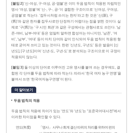
[붙임 2]
‘신-여성, 구-여성, 공-염불’은 이미 두음 법칙이 적용된 자립적인
명사 ‘여성, 염불’에 ‘신-, 구-, 공-’이 결합한 구조이므로 ‘신여성, 구여성,
공염불’로 적는다. ‘접두사처럼 쓰이는 한자’라고 한 것은 ‘신(新), 구
(舊)’와 같은 한자를 접두사로만 단정하기 어렵다는 점을 밝힌 것이다. 실
제로 ‘구(舊)’는 ‘구 시민 회관’과 같은 구성에서는 관형사로도 쓰인다. ‘남
존­-여비, 남부-­여대’ 등은 엄밀히 말하면 합성어는 아니지만, ‘남존’, ‘여
비’, ‘남부’, ‘여대’ 등이 마치 단어와 같이 인식되어 두음 법칙이 적용된 형
태로 굳어져 쓰이고 있는 것이다. 한편 ‘신년도, 구년도’ 등은 발음이 [신
년도], [구ː년도]이며 ‘신년­-도, 구년-­도’로 분석되는 구조이므로 이 규정이
적용되지 않는다.
[붙임 3]
둘 이상의 단어로 이루어진 고유 명사를 붙여 쓰는 경우에도, 결
합된 각 단어를 두음 법칙에 따라 적는다. 따라서 ‘한국 여자 농구 연맹’을
붙여서 쓰면 ‘한국여자농구연맹’이 된다.
더 알아보기
두음 법칙의 적용
두음 법칙의 적용에 차이가 있는 ‘연도’와 ‘년도’는 “표준국어대사전”에서
이러한 차이점을 확인할 수 있다.
연도(年度)
「명사」 사무나 회계 결산 따위의 처리를 위하여 편의