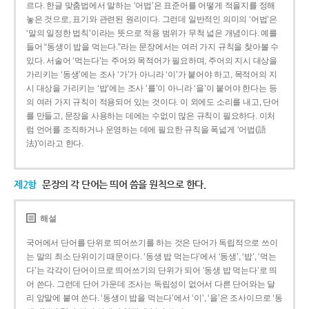
르다. 한글 맞춤법에서 말하는 ‘어법’은 표준어를 어떻게 적을지를 정해
놓은 것으로, 표기와 관련된 원리이다. 그런데 일반적인 의미의 ‘어법’은
‘말의 일정한 법칙’이라는 뜻으로 적용 범위가 무척 넓은 개념이다. 예를
들어 “동생이 밥을 먹는다.”라는 문장에서는 여러 가지 규칙을 찾아볼 수
있다. 서술어 ‘먹는다’는 주어와 목적어가 필요하며, 주어의 지시 대상을
가리키는 ‘동생’에는 조사 ‘가’가 아니라 ‘이’가 붙어야 하고, 목적어의 지
시 대상을 가리키는 ‘밥’에는 조사 ‘를’이 아니라 ‘을’이 붙어야 한다는 등
의 여러 가지 규칙이 적용되어 있는 것이다. 이 외에도 소리를 내고, 단어
를 만들고, 문장을 사용하는 데에는 수없이 많은 규칙이 필요하다. 이처
럼 언어를 조직하거나 운영하는 데에 필요한 규칙을 폭넓게 ‘어법(語
法)’이라고 한다.
제2항
문장의 각 단어는 띄어 씀을 원칙으로 한다.
해설
국어에서 단어를 단위로 띄어쓰기를 하는 것은 단어가 독립적으로 쓰이
는 말의 최소 단위이기 때문이다. ‘동생 밥 먹는다’에서 ‘동생’, ‘밥’, ‘먹는
다’는 각각이 단어이므로 띄어쓰기의 단위가 되어 ‘동생 밥 먹는다’로 띄
어 쓴다. 그런데 단어 가운데 조사는 독립성이 없어서 다른 단어와는 달
리 앞말에 붙여 쓴다. ‘동생이 밥을 먹는다’에서 ‘이’, ‘을’은 조사이므로 ‘동