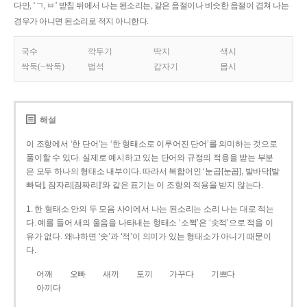
다만, ‘ㄱ, ㅂ’ 받침 뒤에서 나는 된소리는, 같은 음절이나 비슷한 음절이 겹쳐 나는
경우가 아니면 된소리로 적지 아니한다.
국수
깍두기
딱지
색시
싹둑(~싹둑)
법석
갑자기
몹시
해설
이 조항에서 ‘한 단어’는 ‘한 형태소로 이루어진 단어’를 의미하는 것으로
풀이할 수 있다. 실제로 예시하고 있는 단어와 규정의 적용을 받는 부분
은 모두 하나의 형태소 내부이다. 따라서 복합어인 ‘눈곱[눈꼽], 발바닥[발
빠닥], 잠자리[잠짜리]’와 같은 표기는 이 조항의 적용을 받지 않는다.
1. 한 형태소 안의 두 모음 사이에서 나는 된소리는 소리 나는 대로 적는
다. 예를 들어 새의 울음을 나타내는 형태소 ‘소쩍’은 ‘솟적’으로 적을 이
유가 없다. 왜냐하면 ‘솟’과 ‘적’이 의미가 있는 형태소가 아니기 때문이
다.
어깨
오빠
새끼
토끼
가꾸다
기쁘다
아끼다