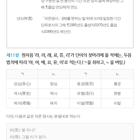
상 구분한 일 년 동안의 기간. 또는 앞의 말에 해당하는 그
해. ¶ 졸업 연도/제작 연도.
년도(年度)
「의존명사」((해를 뜻하는 말 뒤에 쓰여)) 일정한 기간
단위로서의 그해. ¶ 1985년도 출생자/1970년도 졸업
식/1990년도 예산안.
제11항
한자음 ‘랴, 려, 례, 료, 류, 리’가 단어의 첫머리에 올 적에는, 두음
법칙에 따라 ‘야, 여, 예, 요, 유, 이’로 적는다.(ㄱ을 취하고, ㄴ을 버림.)
ㄱ
ㄴ
ㄱ
ㄴ
양심(良心)
량심
용궁(龍宮)
룡궁
역사(歷史)
력사
유행(流行)
류행
예의(禮儀)
례의
이발(理髮)
리발
다만, 다음과 같은 의존 명사는 본음대로 적는다.
리(里): 몇 리냐?
리(理): 그럴 리가 없다.