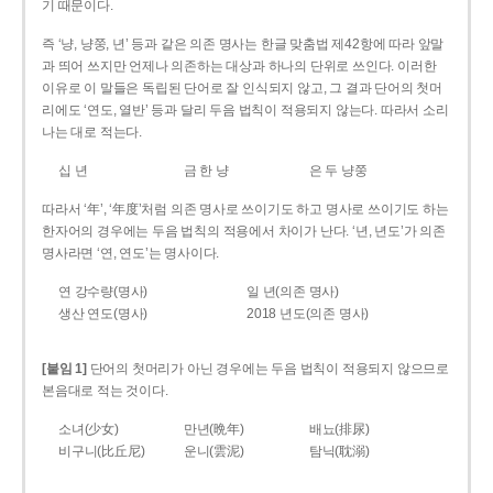
기 때문이다.
즉 ‘냥, 냥쭝, 년’ 등과 같은 의존 명사는 한글 맞춤법 제42항에 따라 앞말
과 띄어 쓰지만 언제나 의존하는 대상과 하나의 단위로 쓰인다. 이러한
이유로 이 말들은 독립된 단어로 잘 인식되지 않고, 그 결과 단어의 첫머
리에도 ‘연도, 열반’ 등과 달리 두음 법칙이 적용되지 않는다. 따라서 소리
나는 대로 적는다.
십 년
금 한 냥
은 두 냥쭝
따라서 ‘年’, ‘年度’처럼 의존 명사로 쓰이기도 하고 명사로 쓰이기도 하는
한자어의 경우에는 두음 법칙의 적용에서 차이가 난다. ‘년, 년도’가 의존
명사라면 ‘연, 연도’는 명사이다.
연 강수량(명사)
일 년(의존 명사)
생산 연도(명사)
2018 년도(의존 명사)
[붙임 1]
단어의 첫머리가 아닌 경우에는 두음 법칙이 적용되지 않으므로
본음대로 적는 것이다.
소녀(少女)
만년(晩年)
배뇨(排尿)
비구니(比丘尼)
운니(雲泥)
탐닉(耽溺)