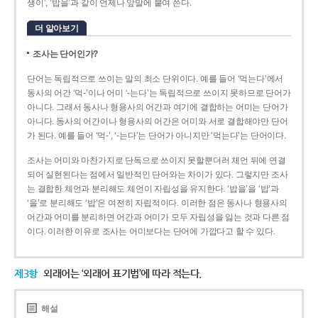
생이’, ‘밥을’과 같이 언제나 앞말에 붙여 쓴다.
더 알아보기
조사는 단어인가?
단어는 독립적으로 쓰이는 말의 최소 단위이다. 예를 들어 ‘먹는다’에서
동사의 어간 ‘먹-­’이나 어미 ‘­-는다’는 독립적으로 쓰이지 못하므로 단어가
아니다. 그래서 동사나 형용사의 어간과 여기에 결합하는 어미는 단어가
아니다. 동사의 어간이나 형용사의 어간은 어미와 서로 결합해야만 단어
가 된다. 예를 들어 ‘먹-’, ‘-는다’는 단어가 아니지만 ‘먹는다’는 단어이다.
조사는 어미와 마찬가지로 단독으로 쓰이지 못할뿐더러 체언 뒤에 연결
되어 실현된다는 점에서 일반적인 단어와는 차이가 있다. 그렇지만 조사
는 결합한 체언과 분리해도 체언이 자립성을 유지한다. ‘밥을’을 ‘밥’과
‘을’로 분리해도 ‘밥’은 여전히 자립적이다. 이러한 점은 동사나 형용사의
어간과 어미를 분리하면 어간과 어미가 모두 자립성을 잃는 것과 다른 점
이다. 이러한 이유로 조사는 어미보다는 단어에 가깝다고 할 수 있다.
제3항
외래어는 ‘외래어 표기법’에 따라 적는다.
해설