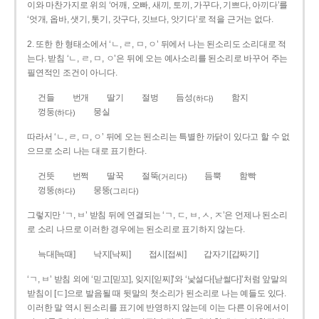
이와 마찬가지로 위의 ‘어깨, 오빠, 새끼, 토끼, 가꾸다, 기쁘다, 아끼다’를
‘엇개, 옵바, 샛기, 톳기, 갓구다, 깃브다, 앗기다’로 적을 근거는 없다.
2. 또한 한 형태소에서 ‘ㄴ, ㄹ, ㅁ, ㅇ’ 뒤에서 나는 된소리도 소리대로 적
는다. 받침 ‘ㄴ, ㄹ, ㅁ, ㅇ’은 뒤에 오는 예사소리를 된소리로 바꾸어 주는
필연적인 조건이 아니다.
건들
번개
딸기
절벙
듬성
함지
(하다)
껑둥
뭉실
(하다)
따라서 ‘ㄴ, ㄹ, ㅁ, ㅇ’ 뒤에 오는 된소리는 특별한 까닭이 있다고 할 수 없
으므로 소리 나는 대로 표기한다.
건뜻
번쩍
딸꾹
절뚝
듬뿍
함빡
(거리다)
껑뚱
뭉뚱
(하다)
(그리다)
그렇지만 ‘ㄱ, ㅂ’ 받침 뒤에 연결되는 ‘ㄱ, ㄷ, ㅂ, ㅅ, ㅈ’은 언제나 된소리
로 소리 나므로 이러한 경우에는 된소리로 표기하지 않는다.
늑대[늑때]
낙지[낙찌]
접시[접씨]
갑자기[갑짜기]
‘ㄱ, ㅂ’ 받침 외에 ‘믿고[믿꼬], 잊지[읻찌]’와 ‘낯설다[낟썰다]’처럼 앞말의
받침이 [ㄷ]으로 발음될 때 뒷말의 첫소리가 된소리로 나는 예들도 있다.
이러한 말 역시 된소리를 표기에 반영하지 않는데 이는 다른 이유에서이