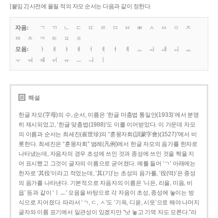
[붙임 2] 사전에 올릴 적의 자모 순서는 다음과 같이 정한다.
자음:
ㄱ
ㄲ
ㄴ
ㄷ
ㄸ
ㄹ
ㅁ
ㅂ
ㅃ
ㅅ
ㅆ
ㅇ
ㅈ
ㅉ
ㅊ
ㅋ
ㅌ
ㅍ
ㅎ
모음:
ㅏ
ㅐ
ㅑ
ㅒ
ㅓ
ㅔ
ㅕ
ㅖ
ㅗ
ㅘ
ㅙ
ㅚ
ㅛ
ㅜ
ㅝ
ㅞ
ㅟ
ㅠ
ㅡ
ㅢ
ㅣ
해설
한글 자모(字母)의 수, 순서, 이름은 ‘한글 마춤법 통일안(1933)’에서 분명
히 제시되었고, ‘한글 맞춤법(1988)’도 이를 이어받았다. 이 가운데 자모
의 이름과 순서는 최세진(崔世珍)의 “훈몽자회(訓蒙字會)(1527)”에서 비
롯한다. 최세진은 “훈몽자회” 범례(凡例)에서 한글 자모의 음가를 한자로
나타냈는데, 자음자의 경우 초성에 쓰인 것과 종성에 쓰인 것을 짝을 지
어 표시했고 그것이 글자의 이름으로 굳어졌다. 예를 들어 ‘ㄱ’ 아래에는
한자로 ‘其役’이라고 적었는데, ‘其(기)’는 초성의 음가를, ‘役(역)’은 종성
의 음가를 나타낸다. 기본적으로 자음자의 이름은 ‘니은, 리을, 미음, 비
읍’ 등과 같이 ‘ㅣㅡ’ 모음을 바탕으로 각 자음이 초성, 종성에 놓이는 방
식으로 지어졌다. 따라서 ‘ㄱ, ㄷ, ㅅ’도 ‘기윽, 디읃, 시읏’으로 해야 나머지
글자와 이름 표기에서 일관성이 있겠지만 “낫 놓고 기역 자도 모른다.”라