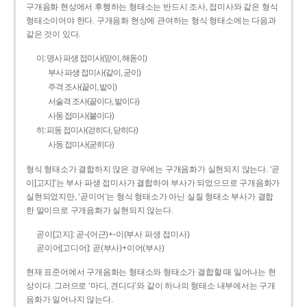
구개음화 현상에서 후행하는 형태소는 반드시 조사, 접미사와 같은 형식
형태소이어야 한다. 구개음화 현상에 관여하는 형식 형태소에는 다음과
같은 것이 있다.
이: 명사 파생 접미사(맏이, 해돋이)
부사 파생 접미사(같이, 굳이)
주격 조사(끝이, 밭이)
서술격 조사(끝이다, 밭이다)
사동 접미사(붙이다)
히: 피동 접미사(걷히다, 닫히다)
사동 접미사(굳히다)
형식 형태소가 결합하지 않은 경우에는 구개음화가 실현되지 않는다. ‘곧
이[고지]’는 부사 파생 접미사가 결합하여 부사가 되었으므로 구개음화가
실현되었지만, ‘곧이어’는 형식 형태소가 아닌 실질 형태소 부사가 결합
한 말이므로 구개음화가 실현되지 않는다.
곧이[고지]: 곧-­(어근)+­-이(부사 파생 접미사)
곧이어[고디어]: 곧(부사)+이어(부사)
현재 표준어에서 구개음화는 형태소와 형태소가 결합할 때 일어나는 현
상이다. 그러므로 ‘마디, 견디다’와 같이 하나의 형태소 내부에서는 구개
음화가 일어나지 않는다.