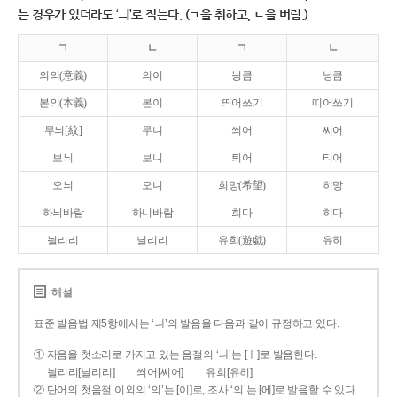
는 경우가 있더라도 ‘ㅢ’로 적는다. (ㄱ을 취하고, ㄴ을 버림.)
ㄱ
ㄴ
ㄱ
ㄴ
의의(意義)
의이
닁큼
닝큼
본의(本義)
본이
띄어쓰기
띠어쓰기
무늬[紋]
무니
씌어
씨어
보늬
보니
틔어
티어
오늬
오니
희망(希望)
히망
하늬바람
하니바람
희다
히다
늴리리
닐리리
유희(遊戱)
유히
해설
표준 발음법 제5항에서는 ‘ㅢ’의 발음을 다음과 같이 규정하고 있다.
① 자음을 첫소리로 가지고 있는 음절의 ‘ㅢ’는 [ㅣ]로 발음한다.
늴리리[닐리리]
씌어[씨어]
유희[유히]
② 단어의 첫음절 이외의 ‘의’는 [이]로, 조사 ‘의’는 [에]로 발음할 수 있다.