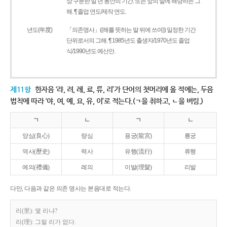
상 구분한 일 년 동안의 기간. 또는 앞의 말에 해당하는 그
해. ¶ 졸업 연도/제작 연도.
년도(年度)
「의존명사」((해를 뜻하는 말 뒤에 쓰여)) 일정한 기간
단위로서의 그해. ¶ 1985년도 출생자/1970년도 졸업
식/1990년도 예산안.
제11항
한자음 ‘랴, 려, 례, 료, 류, 리’가 단어의 첫머리에 올 적에는, 두음
법칙에 따라 ‘야, 여, 예, 요, 유, 이’로 적는다.(ㄱ을 취하고, ㄴ을 버림.)
ㄱ
ㄴ
ㄱ
ㄴ
양심(良心)
량심
용궁(龍宮)
룡궁
역사(歷史)
력사
유행(流行)
류행
예의(禮儀)
례의
이발(理髮)
리발
다만, 다음과 같은 의존 명사는 본음대로 적는다.
리(里): 몇 리냐?
리(理): 그럴 리가 없다.