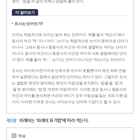
생이’, ‘밥을’과 같이 언제나 앞말에 붙여 쓴다.
더 알아보기
조사는 단어인가?
단어는 독립적으로 쓰이는 말의 최소 단위이다. 예를 들어 ‘먹는다’에서
동사의 어간 ‘먹-­’이나 어미 ‘­-는다’는 독립적으로 쓰이지 못하므로 단어가
아니다. 그래서 동사나 형용사의 어간과 여기에 결합하는 어미는 단어가
아니다. 동사의 어간이나 형용사의 어간은 어미와 서로 결합해야만 단어
가 된다. 예를 들어 ‘먹-’, ‘-는다’는 단어가 아니지만 ‘먹는다’는 단어이다.
조사는 어미와 마찬가지로 단독으로 쓰이지 못할뿐더러 체언 뒤에 연결
되어 실현된다는 점에서 일반적인 단어와는 차이가 있다. 그렇지만 조사
는 결합한 체언과 분리해도 체언이 자립성을 유지한다. ‘밥을’을 ‘밥’과
‘을’로 분리해도 ‘밥’은 여전히 자립적이다. 이러한 점은 동사나 형용사의
어간과 어미를 분리하면 어간과 어미가 모두 자립성을 잃는 것과 다른 점
이다. 이러한 이유로 조사는 어미보다는 단어에 가깝다고 할 수 있다.
제3항
외래어는 ‘외래어 표기법’에 따라 적는다.
해설