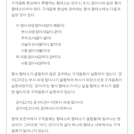
구개음화 현상에서 후행하는 형태소는 반드시 조사, 접미사와 같은 형식
형태소이어야 한다. 구개음화 현상에 관여하는 형식 형태소에는 다음과
같은 것이 있다.
이: 명사 파생 접미사(맏이, 해돋이)
부사 파생 접미사(같이, 굳이)
주격 조사(끝이, 밭이)
서술격 조사(끝이다, 밭이다)
사동 접미사(붙이다)
히: 피동 접미사(걷히다, 닫히다)
사동 접미사(굳히다)
형식 형태소가 결합하지 않은 경우에는 구개음화가 실현되지 않는다. ‘곧
이[고지]’는 부사 파생 접미사가 결합하여 부사가 되었으므로 구개음화가
실현되었지만, ‘곧이어’는 형식 형태소가 아닌 실질 형태소 부사가 결합
한 말이므로 구개음화가 실현되지 않는다.
곧이[고지]: 곧-­(어근)+­-이(부사 파생 접미사)
곧이어[고디어]: 곧(부사)+이어(부사)
현재 표준어에서 구개음화는 형태소와 형태소가 결합할 때 일어나는 현
상이다. 그러므로 ‘마디, 견디다’와 같이 하나의 형태소 내부에서는 구개
음화가 일어나지 않는다.