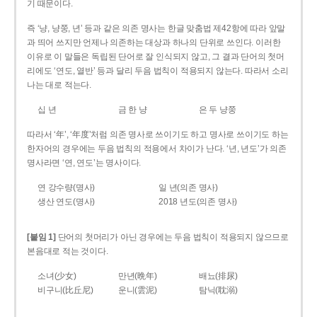
기 때문이다.
즉 ‘냥, 냥쭝, 년’ 등과 같은 의존 명사는 한글 맞춤법 제42항에 따라 앞말
과 띄어 쓰지만 언제나 의존하는 대상과 하나의 단위로 쓰인다. 이러한
이유로 이 말들은 독립된 단어로 잘 인식되지 않고, 그 결과 단어의 첫머
리에도 ‘연도, 열반’ 등과 달리 두음 법칙이 적용되지 않는다. 따라서 소리
나는 대로 적는다.
십 년
금 한 냥
은 두 냥쭝
따라서 ‘年’, ‘年度’처럼 의존 명사로 쓰이기도 하고 명사로 쓰이기도 하는
한자어의 경우에는 두음 법칙의 적용에서 차이가 난다. ‘년, 년도’가 의존
명사라면 ‘연, 연도’는 명사이다.
연 강수량(명사)
일 년(의존 명사)
생산 연도(명사)
2018 년도(의존 명사)
[붙임 1]
단어의 첫머리가 아닌 경우에는 두음 법칙이 적용되지 않으므로
본음대로 적는 것이다.
소녀(少女)
만년(晩年)
배뇨(排尿)
비구니(比丘尼)
운니(雲泥)
탐닉(耽溺)