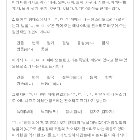
이와 마찬가지로 위의 ‘어깨, 오빠, 새끼, 토끼, 가꾸다, 기쁘다, 아끼다’를
‘엇개, 옵바, 샛기, 톳기, 갓구다, 깃브다, 앗기다’로 적을 근거는 없다.
2. 또한 한 형태소에서 ‘ㄴ, ㄹ, ㅁ, ㅇ’ 뒤에서 나는 된소리도 소리대로 적
는다. 받침 ‘ㄴ, ㄹ, ㅁ, ㅇ’은 뒤에 오는 예사소리를 된소리로 바꾸어 주는
필연적인 조건이 아니다.
건들
번개
딸기
절벙
듬성
함지
(하다)
껑둥
뭉실
(하다)
따라서 ‘ㄴ, ㄹ, ㅁ, ㅇ’ 뒤에 오는 된소리는 특별한 까닭이 있다고 할 수 없
으므로 소리 나는 대로 표기한다.
건뜻
번쩍
딸꾹
절뚝
듬뿍
함빡
(거리다)
껑뚱
뭉뚱
(하다)
(그리다)
그렇지만 ‘ㄱ, ㅂ’ 받침 뒤에 연결되는 ‘ㄱ, ㄷ, ㅂ, ㅅ, ㅈ’은 언제나 된소리
로 소리 나므로 이러한 경우에는 된소리로 표기하지 않는다.
늑대[늑때]
낙지[낙찌]
접시[접씨]
갑자기[갑짜기]
‘ㄱ, ㅂ’ 받침 외에 ‘믿고[믿꼬], 잊지[읻찌]’와 ‘낯설다[낟썰다]’처럼 앞말의
받침이 [ㄷ]으로 발음될 때 뒷말의 첫소리가 된소리로 나는 예들도 있다.
이러한 말 역시 된소리를 표기에 반영하지 않는데 이는 다른 이유에서이