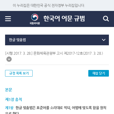
이 누리집은 대한민국 공식 전자정부 누리집입니다.
한글 맞춤법
[시행 2017. 3. 28.] 문화체육관광부 고시 제2017-12호(2017. 3. 28.)
규정 목록 보기
해설 닫기
본문
제1장 총칙
제1항
한글 맞춤법은 표준어를 소리대로 적되, 어법에 맞도록 함을 원칙
으로 한다.