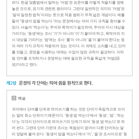
르다. 한글 맞춤법에서 말하는 ‘어법’은 표준어를 어떻게 적을지를 정해
놓은 것으로, 표기와 관련된 원리이다. 그런데 일반적인 의미의 ‘어법’은
‘말의 일정한 법칙’이라는 뜻으로 적용 범위가 무척 넓은 개념이다. 예를
들어 “동생이 밥을 먹는다.”라는 문장에서는 여러 가지 규칙을 찾아볼 수
있다. 서술어 ‘먹는다’는 주어와 목적어가 필요하며, 주어의 지시 대상을
가리키는 ‘동생’에는 조사 ‘가’가 아니라 ‘이’가 붙어야 하고, 목적어의 지
시 대상을 가리키는 ‘밥’에는 조사 ‘를’이 아니라 ‘을’이 붙어야 한다는 등
의 여러 가지 규칙이 적용되어 있는 것이다. 이 외에도 소리를 내고, 단어
를 만들고, 문장을 사용하는 데에는 수없이 많은 규칙이 필요하다. 이처
럼 언어를 조직하거나 운영하는 데에 필요한 규칙을 폭넓게 ‘어법(語
法)’이라고 한다.
제2항
문장의 각 단어는 띄어 씀을 원칙으로 한다.
해설
국어에서 단어를 단위로 띄어쓰기를 하는 것은 단어가 독립적으로 쓰이
는 말의 최소 단위이기 때문이다. ‘동생 밥 먹는다’에서 ‘동생’, ‘밥’, ‘먹는
다’는 각각이 단어이므로 띄어쓰기의 단위가 되어 ‘동생 밥 먹는다’로 띄
어 쓴다. 그런데 단어 가운데 조사는 독립성이 없어서 다른 단어와는 달
리 앞말에 붙여 쓴다. ‘동생이 밥을 먹는다’에서 ‘이’, ‘을’은 조사이므로 ‘동