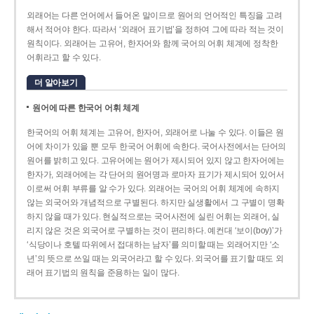
외래어는 다른 언어에서 들어온 말이므로 원어의 언어적인 특징을 고려
해서 적어야 한다. 따라서 ‘외래어 표기법’을 정하여 그에 따라 적는 것이
원칙이다. 외래어는 고유어, 한자어와 함께 국어의 어휘 체계에 정착한
어휘라고 할 수 있다.
더 알아보기
원어에 따른 한국어 어휘 체계
한국어의 어휘 체계는 고유어, 한자어, 외래어로 나눌 수 있다. 이들은 원
어에 차이가 있을 뿐 모두 한국어 어휘에 속한다. 국어사전에서는 단어의
원어를 밝히고 있다. 고유어에는 원어가 제시되어 있지 않고 한자어에는
한자가, 외래어에는 각 단어의 원어명과 로마자 표기가 제시되어 있어서
이로써 어휘 부류를 알 수가 있다. 외래어는 국어의 어휘 체계에 속하지
않는 외국어와 개념적으로 구별된다. 하지만 실생활에서 그 구별이 명확
하지 않을 때가 있다. 현실적으로는 국어사전에 실린 어휘는 외래어, 실
리지 않은 것은 외국어로 구별하는 것이 편리하다. 예컨대 ‘보이(boy)’가
‘식당이나 호텔 따위에서 접대하는 남자’를 의미할 때는 외래어지만 ‘소
년’의 뜻으로 쓰일 때는 외국어라고 할 수 있다. 외국어를 표기할 때도 외
래어 표기법의 원칙을 준용하는 일이 많다.