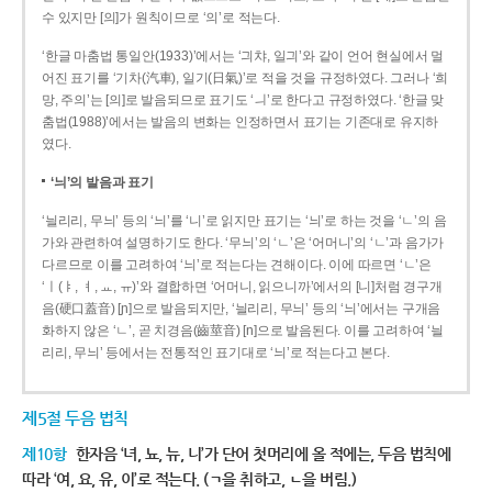
수 있지만 [의]가 원칙이므로 ‘의’로 적는다.
‘한글 마춤법 통일안(1933)’에서는 ‘긔챠, 일긔’와 같이 언어 현실에서 멀
어진 표기를 ‘기차(汽車), 일기(日氣)’로 적을 것을 규정하였다. 그러나 ‘희
망, 주의’는 [의]로 발음되므로 표기도 ‘ㅢ’로 한다고 규정하였다. ‘한글 맞
춤법(1988)’에서는 발음의 변화는 인정하면서 표기는 기존대로 유지하
였다.
‘늬’의 발음과 표기
‘늴리리, 무늬’ 등의 ‘늬’를 ‘니’로 읽지만 표기는 ‘늬’로 하는 것을 ‘ㄴ’의 음
가와 관련하여 설명하기도 한다. ‘무늬’의 ‘ㄴ’은 ‘어머니’의 ‘ㄴ’과 음가가
다르므로 이를 고려하여 ‘늬’로 적는다는 견해이다. 이에 따르면 ‘ㄴ’은
‘ㅣ(ㅑ, ㅕ, ㅛ, ㅠ)’와 결합하면 ‘어머니, 읽으니까’에서의 [니]처럼 경구개
음(硬口蓋音) [ɲ]으로 발음되지만, ‘늴리리, 무늬’ 등의 ‘늬’에서는 구개음
화하지 않은 ‘ㄴ’, 곧 치경음(齒莖音) [n]으로 발음된다. 이를 고려하여 ‘늴
리리, 무늬’ 등에서는 전통적인 표기대로 ‘늬’로 적는다고 본다.
제5절 두음 법칙
제10항
한자음 ‘녀, 뇨, 뉴, 니’가 단어 첫머리에 올 적에는, 두음 법칙에
따라 ‘여, 요, 유, 이’로 적는다. (ㄱ을 취하고, ㄴ을 버림.)