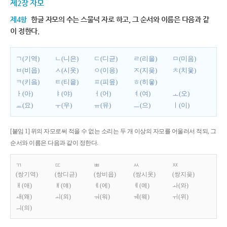
제2장 자모
제4항
한글 자모의 수는 스물넉 자로 하고, 그 순서와 이름은 다음과 같
이 정한다.
ㄱ(기역)
ㄴ(니은)
ㄷ(디귿)
ㄹ(리을)
ㅁ(미음)
ㅂ(비읍)
ㅅ(시옷)
ㅇ(이응)
ㅈ(지읒)
ㅊ(치읓)
ㅋ(키읔)
ㅌ(티읕)
ㅍ(피읖)
ㅎ(히읗)
ㅏ(아)
ㅑ(야)
ㅓ(어)
ㅕ(여)
ㅗ(오)
ㅛ(요)
ㅜ(우)
ㅠ(유)
ㅡ(으)
ㅣ(이)
[붙임 1] 위의 자모로써 적을 수 없는 소리는 두 개 이상의 자모를 어울러서 적되, 그
순서와 이름은 다음과 같이 정한다.
ㄲ
ㄸ
ㅃ
ㅆ
ㅉ
(쌍기역)
(쌍디귿)
(쌍비읍)
(쌍시옷)
(쌍지읒)
ㅐ(애)
ㅒ(얘)
ㅔ(에)
ㅖ(예)
ㅘ(와)
ㅙ(왜)
ㅚ(외)
ㅝ(워)
ㅞ(웨)
ㅟ(위)
ㅢ(의)