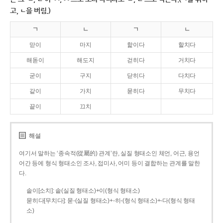
고, ㄴ을 버림.)
ㄱ
ㄴ
ㄱ
ㄴ
맏이
마지
핥이다
할치다
해돋이
해도지
걷히다
거치다
굳이
구지
닫히다
다치다
같이
가치
묻히다
무치다
끝이
끄치
해설
여기서 말하는 ‘종속적(從屬的) 관계’란, 실질 형태소인 체언, 어근, 용언
어간 등에 형식 형태소인 조사, 접미사, 어미 등이 결합하는 관계를 말한
다.
솥이[소치]: 솥(실질 형태소)+이(형식 형태소)
묻히다[무치다]: 묻­-(실질 형태소)+­-히­-(형식 형태소)+-다(형식 형태
소)