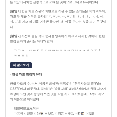
는 속담에서처럼 전통적으로 쓰여 온 것이므로 그대로 유지하였다.
[붙임 1]
한글 자모 스물넉 자만으로 적을 수 없는 소리들을 적기 위하여,
자모 두 개를 어우른 글자인 ‘ㄲ, ㄸ, ㅃ, ㅆ, ㅉ’, ‘ㅐ, ㅒ, ㅔ, ㅖ, ㅘ, ㅚ, ㅝ,
ㅟ, ㅢ’와 자모 세 개를 어우른 글자인 ‘ㅙ, ㅞ’를 쓴다는 것을 보여 준 것이
다.
[붙임 2]
사전에 올릴 적의 순서를 명확하게 하려고 제시한 것이다. 한편
받침 글자의 순서는 아래와 같다.
ㄱ ㄲ ㄳ ㄴ ㄵ ㄶ ㄷ ㄹ ㄺ ㄻ ㄼ ㄽ ㄾ ㄿ ㅀ ㅁ ㅂ ㅄ ㅅ ㅆ ㅇ ㅈ ㅊ
ㅋ ㅌ ㅍ ㅎ
더 알아보기
한글 자모 명칭의 유래
한글 자모의 수, 순서, 이름은 최세진(崔世珍)의 “훈몽자회(訓蒙字會)
(1527)”에서 비롯한다. 최세진은 “훈몽자회” 범례(凡例)에서 한글 자모가
초성에 쓰인 것과 종성에 쓰인 것을 짝을 지어 표시했는데, 그것이 자모
의 이름으로 이어졌다.
初聲終聲通用八字
ㄱ其役 ㄴ尼隱 ㄷ池
ㄹ梨乙 ㅁ眉音 ㅂ非邑 ㅅ時
ㆁ異凝