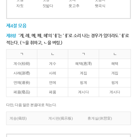
자칫
짓밟다
풋고추
햇곡식
제4절 모음
제8항
‘계, 례, 몌, 폐, 혜’의 ‘ㅖ’는 ‘ㅔ’로 소리 나는 경우가 있더라도 ‘ㅖ’로
적는다. (ㄱ을 취하고, ㄴ을 버림.)
ㄱ
ㄴ
ㄱ
ㄴ
계수(桂樹)
게수
혜택(惠澤)
헤택
사례(謝禮)
사레
계집
게집
연몌(連袂)
연메
핑계
핑게
폐품(廢品)
페품
계시다
게시다
다만, 다음 말은 본음대로 적는다.
게송(偈頌)
게시판(揭示板)
휴게실(休憩室)