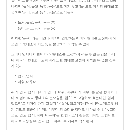
‘늙-’은 그 활용형이 환경에 따라 [늘거], [늘꼬], [늑찌], [능는] 등으로 소리
나지만 ‘늘거, 늘꼬, 늑찌, 능는’으로 적지 않고 ‘늙-’으로 어간의 형태를 고
정하여 ‘늙어, 늙고, 늙지, 늙는’으로 적는다.
늘거, 늘꼬, 늑찌, 능는 (×)
늙어, 늙고, 늙지, 늙는 (○)
이처럼 ‘늙-­’이라는 어간과 거기에 결합하는 어미의 형태를 고정하여 적
으면 각 형태소가 지닌 뜻을 분명하게 파악할 수 있다.
그러나 언제나 어법에 따라 형태소를 고정하여 적을 수 있는 것은 아니
다. 하나의 형태소라고 하더라도 한 형태로 고정하여 적을 수 없는 경우
가 있다.
덥고, 덥지
더워, 더우며
위의 ‘덥고, 덥지’에서의 ‘덥-­’과 ‘더워, 더우며’의 ‘더우-­’는 같은 형태소이
다. 어법에 따라 형태소의 본모양을 ‘덥-­’으로 고정하여 적는다면 ‘덥어,
덥으며’로 적어야 한다. 그렇지만 ‘덥어, 덥으며’는 [더버], [더브며]로 읽히
게 되므로 표준어 [더워], [더우며]의 소리를 제대로 나타낼 수 없다. 그러
므로 ‘덥고, 덥지, 더워, 더우며’는 한 형태소의 활용형이지만 그 형태를
하나로 고정할 수 없고 ‘덥-’, ‘더우-’ 두 가지로 적게 된다.