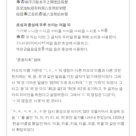
兩字只取本字之釋俚語爲聲
其尼池梨眉非時異八音用於初聲
役隱
乙音邑
凝八音用於終聲
초성과 종성에 두루 쓰이는 여덟 자
ㄱ기역 ㄴ니은 ㄷ디귿 ㄹ리을 ㅁ미음 ㅂ비읍 ㅅ시옷 ㆁ
두 자는 다만 그 글자의 우리말 뜻을 취해 소리로 사용한다.
기니디리미비시
여덟 음은 초성에 사용되고,
역은귿을음읍옷
여덟 음은 종성에 사용된다.
“훈몽자회” 범례
자모의 이름 가운데 ‘ㄱ, ㄷ, ㅅ’의 명칭이 다른 자모의 이름과 다른 것은
한자에는 ‘윽, 읃, 읏’과 같은 발음을 가진 글자가 없기 때문이었다. 그래
서 ‘윽’은 가까운 발음인 ‘役(역)’으로 표시하여 ‘ㄱ’은 ‘기역’이 되었다. 그
리고 ‘읃’과 ‘읏’은 각각 ‘末(귿 말)’과 ‘衣(옷 의)’로 표기하고, 두 글자는 글
자의 의미만을 취한다고 설명하였다. 그래서 ‘ㄷ’의 명칭은 ‘디귿’이,
‘ㅅ’의 명칭은 ‘시옷’이 된 것이다.
‘ㅈ, ㅊ, ㅋ, ㅌ, ㅍ, ㅎ’은 당시 종성으로 쓰이지 않던 것들이어서 초성에 모
음 ‘ㅣ’를 붙인 ‘지, 치, 키, 티, 피, 히’로만 음가를 나타내 주었는데, 1933년
‘한글 마춤법 통일안’에서 ‘지읒, 치읓, 키읔, 티읕, 피읖, 히읗’과 같은 이름
이 확정되었다.