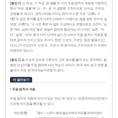
[붙임 2]
‘신-여성, 구-여성, 공-염불’은 이미 두음 법칙이 적용된 자립적인
명사 ‘여성, 염불’에 ‘신-, 구-, 공-’이 결합한 구조이므로 ‘신여성, 구여성,
공염불’로 적는다. ‘접두사처럼 쓰이는 한자’라고 한 것은 ‘신(新), 구
(舊)’와 같은 한자를 접두사로만 단정하기 어렵다는 점을 밝힌 것이다. 실
제로 ‘구(舊)’는 ‘구 시민 회관’과 같은 구성에서는 관형사로도 쓰인다. ‘남
존­-여비, 남부-­여대’ 등은 엄밀히 말하면 합성어는 아니지만, ‘남존’, ‘여
비’, ‘남부’, ‘여대’ 등이 마치 단어와 같이 인식되어 두음 법칙이 적용된 형
태로 굳어져 쓰이고 있는 것이다. 한편 ‘신년도, 구년도’ 등은 발음이 [신
년도], [구ː년도]이며 ‘신년­-도, 구년-­도’로 분석되는 구조이므로 이 규정이
적용되지 않는다.
[붙임 3]
둘 이상의 단어로 이루어진 고유 명사를 붙여 쓰는 경우에도, 결
합된 각 단어를 두음 법칙에 따라 적는다. 따라서 ‘한국 여자 농구 연맹’을
붙여서 쓰면 ‘한국여자농구연맹’이 된다.
더 알아보기
두음 법칙의 적용
두음 법칙의 적용에 차이가 있는 ‘연도’와 ‘년도’는 “표준국어대사전”에서
이러한 차이점을 확인할 수 있다.
연도(年度)
「명사」 사무나 회계 결산 따위의 처리를 위하여 편의