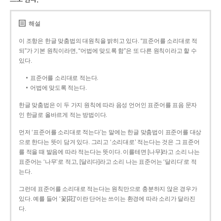
해설
이 조항은 한글 맞춤법의 대원칙을 밝히고 있다. “표준어를 소리대로 적
되”가 기본 원칙이라면, “어법에 맞도록 함”은 또 다른 원칙이라고 할 수
있다.
표준어를 소리대로 적는다.
어법에 맞도록 적는다.
한글 맞춤법은 이 두 가지 원칙에 따라 음성 언어인 표준어를 표음 문자
인 한글로 올바르게 적는 방법이다.
먼저 ‘표준어를 소리대로 적는다’는 말에는 한글 맞춤법이 표준어를 대상
으로 한다는 뜻이 담겨 있다. 그리고 ‘소리대로’ 적는다는 것은 그 표준어
를 적을 때 발음에 따라 적는다는 뜻이다. 이를테면 [나무]라고 소리 나는
표준어는 ‘나무’로 적고, [달리다]라고 소리 나는 표준어는 ‘달리다’로 적
는다.
그런데 표준어를 소리대로 적는다는 원칙만으로 충분하지 않은 경우가
있다. 예를 들어 ‘꽃[花]’이란 단어는 쓰이는 환경에 따라 소리가 달라진
다.