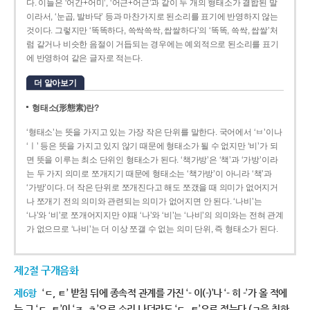
다. 이들은 ‘어간+어미’, ‘어근+어근’과 같이 두 개의 형태소가 결합된 말
이라서, ‘눈곱, 발바닥’ 등과 마찬가지로 된소리를 표기에 반영하지 않는
것이다. 그렇지만 ‘똑똑하다, 쓱싹쓱싹, 쌉쌀하다’의 ‘똑똑, 쓱싹, 쌉쌀’처
럼 같거나 비슷한 음절이 거듭되는 경우에는 예외적으로 된소리를 표기
에 반영하여 같은 글자로 적는다.
더 알아보기
형태소(形態素)란?
‘형태소’는 뜻을 가지고 있는 가장 작은 단위를 말한다. 국어에서 ‘ㅂ’이나
‘ㅣ’ 등은 뜻을 가지고 있지 않기 때문에 형태소가 될 수 없지만 ‘비’가 되
면 뜻을 이루는 최소 단위인 형태소가 된다. ‘책가방’은 ‘책’과 ‘가방’이라
는 두 가지 의미로 쪼개지기 때문에 형태소는 ‘책가방’이 아니라 ‘책’과
‘가방’이다. 더 작은 단위로 쪼개진다고 해도 쪼갰을 때 의미가 없어지거
나 쪼개기 전의 의미와 관련되는 의미가 없어지면 안 된다. ‘나비’는
‘나’와 ‘비’로 쪼개어지지만 이때 ‘나’와 ‘비’는 ‘나비’의 의미와는 전혀 관계
가 없으므로 ‘나비’는 더 이상 쪼갤 수 없는 의미 단위, 즉 형태소가 된다.
제2절 구개음화
제6항
‘ㄷ, ㅌ’ 받침 뒤에 종속적 관계를 가진 ‘- 이(-)’나 ‘- 히 -’가 올 적에
는 그 ‘ㄷ, ㅌ’이 ‘ㅈ, ㅊ’으로 소리 나더라도 ‘ㄷ, ㅌ’으로 적는다.(ㄱ을 취하