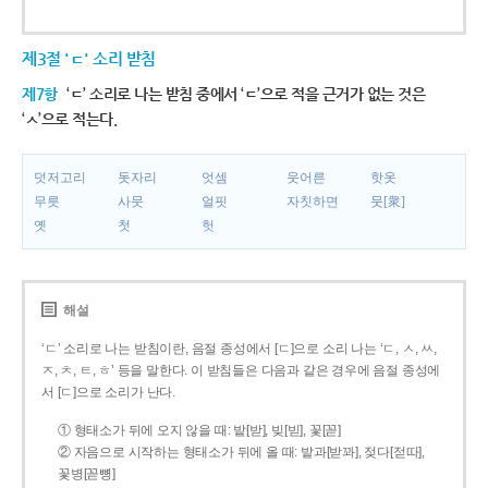
제3절 'ㄷ' 소리 받침
제7항
‘ㄷ’ 소리로 나는 받침 중에서 ‘ㄷ’으로 적을 근거가 없는 것은
‘ㅅ’으로 적는다.
덧저고리
돗자리
엇셈
웃어른
핫옷
무릇
사뭇
얼핏
자칫하면
뭇[衆]
옛
첫
헛
해설
‘ㄷ’ 소리로 나는 받침이란, 음절 종성에서 [ㄷ]으로 소리 나는 ‘ㄷ, ㅅ, ㅆ,
ㅈ, ㅊ, ㅌ, ㅎ’ 등을 말한다. 이 받침들은 다음과 같은 경우에 음절 종성에
서 [ㄷ]으로 소리가 난다.
① 형태소가 뒤에 오지 않을 때: 밭[받], 빚[빋], 꽃[꼳]
② 자음으로 시작하는 형태소가 뒤에 올 때: 밭과[받꽈], 젖다[젇따],
꽃병[꼳뼝]