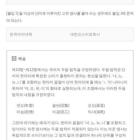
[붙임 3] 둘 이상의 단어로 이루어진 고유 명사를 붙여 쓰는 경우에도 붙임 2에 준하
여 적는다.
한국여자대학
대한요소비료회사
해설
제10항~제12항에서는 국어의 두음 법칙을 규정하였다. 두음 법칙은 단
어의 첫머리에 특정한 소리가 출현하지 못하는 현상을 말한다. ‘녀, 뇨,
뉴, 니’를 포함하는 한자어 음절이 단어 첫머리에 올 때는 ‘ㄴ’이 나타나지
못하여 ‘여, 요, 유, 이’의 형태로 실현되는데, 이 조항에서는 이러한 두음
법칙의 내용을 규정하였다.
연도(年度)
열반(涅槃)
요도(尿道)
이승(尼僧)
이공(泥工)
익사(溺死)
그런데 여기에는 예외가 있다. 한자어 음절이 ‘녀, 뇨, 뉴, 니’를 포함하고
있더라도 의존 명사에는 두음 법칙이 적용되지 않는다. 이는 의존 명사는
독립적으로 쓰이기보다는 그 앞의 말과 연결되어 하나의 단위를 구성하