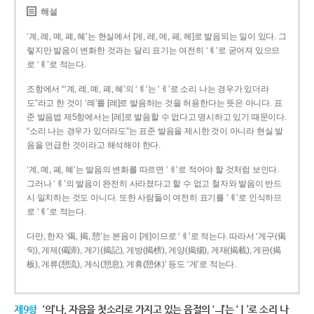
해설
‘계, 례, 몌, 폐, 혜’는 현실에서 [게, 레, 메, 페, 헤]로 발음되는 일이 있다. 그
렇지만 발음이 변화한 것과는 달리 표기는 여전히 ‘ㅖ’로 굳어져 있으므
로 ‘ㅖ’로 적는다.
조항에서 “‘계, 례, 몌, 폐, 혜’의 ‘ㅖ’는 ‘ㅔ’로 소리 나는 경우가 있더라
도”라고 한 것이 ‘례’를 [레]로 발음하는 것을 허용한다는 뜻은 아니다. 표
준 발음법 제5항에서는 [레]로 발음할 수 없다고 명시하고 있기 때문이다.
“소리 나는 경우가 있더라도”는 표준 발음을 제시한 것이 아니라 현실 발
음을 언급한 것이라고 해석해야 한다.
‘계, 몌, 폐, 혜’는 발음의 변화를 따르면 ‘ㅔ’로 적어야 할 것처럼 보인다.
그러나 ‘ㅖ’의 발음이 완전히 사라졌다고 할 수 없고 철자와 발음이 반드
시 일치하는 것도 아니다. 또한 사람들이 여전히 표기를 ‘ㅖ’로 인식하므
로 ‘ㅖ’로 적는다.
다만, 한자 ‘偈, 揭, 憩’는 본음이 [게]이므로 ‘ㅔ’로 적는다. 따라서 ‘게구(偈
句), 게제(偈諦), 게기(揭記), 게방(揭榜), 게양(揭揚), 게재(揭載), 게판(揭
板), 게류(憩流), 게식(憩息), 게휴(憩休)’ 등도 ‘게’로 적는다.
제9항
‘의’나, 자음을 첫소리로 가지고 있는 음절의 ‘ㅢ’는 ‘ㅣ’로 소리 나