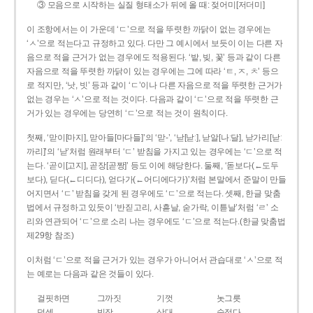
③ 모음으로 시작하는 실질 형태소가 뒤에 올 때: 젖어미[저더미]
이 조항에서는 이 가운데 ‘ㄷ’으로 적을 뚜렷한 까닭이 없는 경우에는
‘ㅅ’으로 적는다고 규정하고 있다. 다만 그 예시에서 보듯이 이는 다른 자
음으로 적을 근거가 없는 경우에도 적용된다. ‘밭, 빚, 꽃’ 등과 같이 다른
자음으로 적을 뚜렷한 까닭이 있는 경우에는 그에 따라 ‘ㅌ, ㅈ, ㅊ’ 등으
로 적지만, ‘낫, 빗’ 등과 같이 ‘ㄷ’이나 다른 자음으로 적을 뚜렷한 근거가
없는 경우는 ‘ㅅ’으로 적는 것이다. 다음과 같이 ‘ㄷ’으로 적을 뚜렷한 근
거가 있는 경우에는 당연히 ‘ㄷ’으로 적는 것이 원칙이다.
첫째, ‘맏이[마지], 맏아들[마다들]’의 ‘맏-’, ‘낟[낟ː], 낟알[나ː달], 낟가리[낟ː
까리]’의 ‘낟’처럼 원래부터 ‘ㄷ’ 받침을 가지고 있는 경우에는 ‘ㄷ’으로 적
는다. ‘곧이[고지], 곧장[곧짱]’ 등도 이에 해당한다. 둘째, ‘돋보다(←도두
보다), 딛다(←디디다), 얻다가(←어디에다가)’처럼 본말에서 준말이 만들
어지면서 ‘ㄷ’ 받침을 갖게 된 경우에도 ‘ㄷ’으로 적는다. 셋째, 한글 맞춤
법에서 규정하고 있듯이 ‘반짇고리, 사흗날, 숟가락, 이튿날’처럼 ‘ㄹ’ 소
리와 연관되어 ‘ㄷ’으로 소리 나는 경우에도 ‘ㄷ’으로 적는다.(한글 맞춤법
제29항 참조)
이처럼 ‘ㄷ’으로 적을 근거가 있는 경우가 아니어서 관습대로 ‘ㅅ’으로 적
는 예로는 다음과 같은 것들이 있다.
걸핏하면
그까짓
기껏
놋그릇
덧셈
빗장
삿대
숫접다