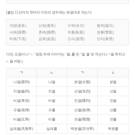
[붙임 1] 단어의 첫머리 이외의 경우에는 본음대로 적는다.
개량(改良)
선량(善良)
수력(水力)
협력(協力)
사례(謝禮)
혼례(婚禮)
와룡(臥龍)
쌍룡(雙龍)
하류(下流)
급류(急流)
도리(道理)
진리(眞理)
다만, 모음이나 ‘ㄴ’ 받침 뒤에 이어지는 ‘렬, 률’은 ‘열, 율’로 적는다.(ㄱ을 취하고
ㄴ을 버림.)
ㄱ
ㄴ
ㄱ
ㄴ
나열(羅列)
나렬
분열(分裂)
분렬
치열(齒列)
치렬
선열(先烈)
선렬
비열(卑劣)
비렬
진열(陳列)
진렬
규율(規律)
규률
선율(旋律)
선률
비율(比率)
비률
전율(戰慄)
전률
실패율(失敗率)
실패률
백분율(百分率)
백분률