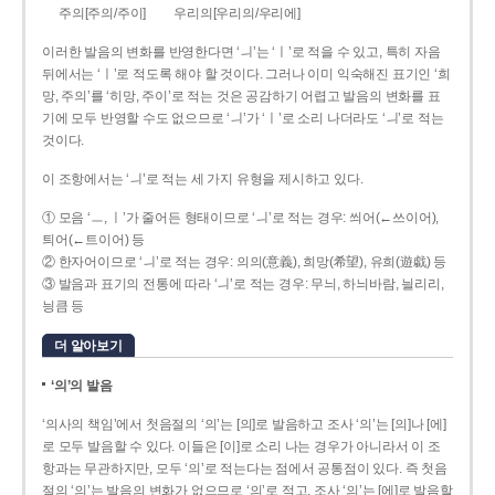
주의[주의/주이]
우리의[우리의/우리에]
이러한 발음의 변화를 반영한다면 ‘ㅢ’는 ‘ㅣ’로 적을 수 있고, 특히 자음
뒤에서는 ‘ㅣ’로 적도록 해야 할 것이다. 그러나 이미 익숙해진 표기인 ‘희
망, 주의’를 ‘히망, 주이’로 적는 것은 공감하기 어렵고 발음의 변화를 표
기에 모두 반영할 수도 없으므로 ‘ㅢ’가 ‘ㅣ’로 소리 나더라도 ‘ㅢ’로 적는
것이다.
이 조항에서는 ‘ㅢ’로 적는 세 가지 유형을 제시하고 있다.
① 모음 ‘ㅡ, ㅣ’가 줄어든 형태이므로 ‘ㅢ’로 적는 경우: 씌어(←쓰이어),
틔어(←트이어) 등
② 한자어이므로 ‘ㅢ’로 적는 경우: 의의(意義), 희망(希望), 유희(遊戱) 등
③ 발음과 표기의 전통에 따라 ‘ㅢ’로 적는 경우: 무늬, 하늬바람, 늴리리,
닁큼 등
더 알아보기
‘의’의 발음
‘의사의 책임’에서 첫음절의 ‘의’는 [의]로 발음하고 조사 ‘의’는 [의]나 [에]
로 모두 발음할 수 있다. 이들은 [이]로 소리 나는 경우가 아니라서 이 조
항과는 무관하지만, 모두 ‘의’로 적는다는 점에서 공통점이 있다. 즉 첫음
절의 ‘의’는 발음의 변화가 없으므로 ‘의’로 적고, 조사 ‘의’는 [에]로 발음할