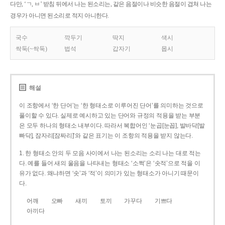
다만, ‘ㄱ, ㅂ’ 받침 뒤에서 나는 된소리는, 같은 음절이나 비슷한 음절이 겹쳐 나는
경우가 아니면 된소리로 적지 아니한다.
국수
깍두기
딱지
색시
싹둑(~싹둑)
법석
갑자기
몹시
해설
이 조항에서 ‘한 단어’는 ‘한 형태소로 이루어진 단어’를 의미하는 것으로
풀이할 수 있다. 실제로 예시하고 있는 단어와 규정의 적용을 받는 부분
은 모두 하나의 형태소 내부이다. 따라서 복합어인 ‘눈곱[눈꼽], 발바닥[발
빠닥], 잠자리[잠짜리]’와 같은 표기는 이 조항의 적용을 받지 않는다.
1. 한 형태소 안의 두 모음 사이에서 나는 된소리는 소리 나는 대로 적는
다. 예를 들어 새의 울음을 나타내는 형태소 ‘소쩍’은 ‘솟적’으로 적을 이
유가 없다. 왜냐하면 ‘솟’과 ‘적’이 의미가 있는 형태소가 아니기 때문이
다.
어깨
오빠
새끼
토끼
가꾸다
기쁘다
아끼다