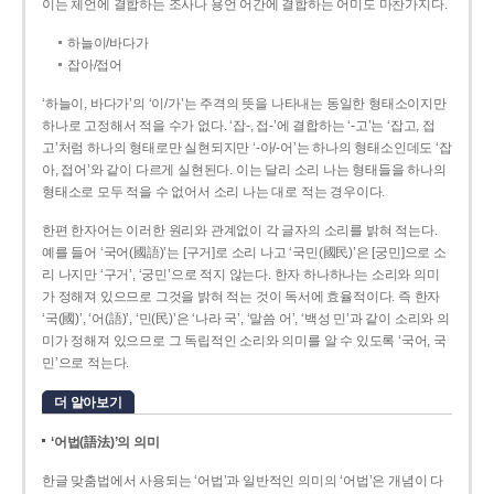
이는 체언에 결합하는 조사나 용언 어간에 결합하는 어미도 마찬가지다.
하늘이/바다가
잡아/접어
‘하늘이, 바다가’의 ‘이/가’는 주격의 뜻을 나타내는 동일한 형태소이지만
하나로 고정해서 적을 수가 없다. ‘잡-, 접-’에 결합하는 ‘-고’는 ‘잡고, 접
고’처럼 하나의 형태로만 실현되지만 ‘-아/-어’는 하나의 형태소인데도 ‘잡
아, 접어’와 같이 다르게 실현된다. 이는 달리 소리 나는 형태들을 하나의
형태소로 모두 적을 수 없어서 소리 나는 대로 적는 경우이다.
한편 한자어는 이러한 원리와 관계없이 각 글자의 소리를 밝혀 적는다.
예를 들어 ‘국어(國語)’는 [구거]로 소리 나고 ‘국민(國民)’은 [궁민]으로 소
리 나지만 ‘구거’, ‘궁민’으로 적지 않는다. 한자 하나하나는 소리와 의미
가 정해져 있으므로 그것을 밝혀 적는 것이 독서에 효율적이다. 즉 한자
‘국(國)’, ‘어(語)’, ‘민(民)’은 ‘나라 국’, ‘말씀 어’, ‘백성 민’과 같이 소리와 의
미가 정해져 있으므로 그 독립적인 소리와 의미를 알 수 있도록 ‘국어, 국
민’으로 적는다.
더 알아보기
‘어법(語法)’의 의미
한글 맞춤법에서 사용되는 ‘어법’과 일반적인 의미의 ‘어법’은 개념이 다