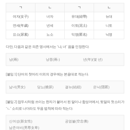
ㄱ
ㄴ
ㄱ
ㄴ
여자(女子)
녀자
유대(紐帶)
뉴대
연세(年歲)
년세
이토(泥土)
니토
요소(尿素)
뇨소
익명(匿名)
닉명
다만, 다음과 같은 의존 명사에서는 ‘냐, 녀’ 음을 인정한다.
냥(兩)
냥쭝(兩-)
년(年)(몇 년)
[붙임 1] 단어의 첫머리 이외의 경우에는 본음대로 적는다.
남녀(男女)
당뇨(糖尿)
결뉴(結紐)
은닉(隱匿)
[붙임 2] 접두사처럼 쓰이는 한자가 붙어서 된 말이나 합성어에서, 뒷말의 첫소리가
‘ㄴ’ 소리로 나더라도 두음 법칙에 따라 적는다.
신여성(新女性)
공염불(空念佛)
남존여비(男尊女卑)