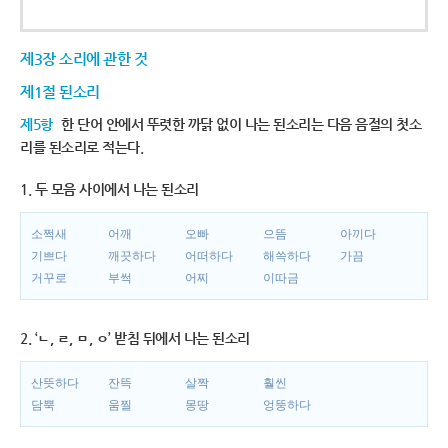
제3장 소리에 관한 것
제1절 된소리
제5항
한 단어 안에서 뚜렷한 까닭 없이 나는 된소리는 다음 음절의 첫소
리를 된소리로 적는다.
1. 두 모음 사이에서 나는 된소리
소쩍새
어깨
오빠
으뜸
아끼다
기쁘다
깨끗하다
어떠하다
해쓱하다
가끔
거꾸로
부썩
어찌
이따금
2. ‘ㄴ, ㄹ, ㅁ, ㅇ’ 받침 뒤에서 나는 된소리
산뜻하다
잔뜩
살짝
훨씬
담뿍
움찔
몽땅
엉뚱하다