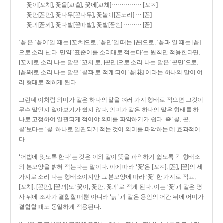
……………
꽃이[꼬치], 꽃을[꼬츨], 꽃에[꼬체]
[꼬ㅊ]
…
꽃만[꼰만], 꽃나무[꼰나무], 꽃놀이[꼰노리]
[꼰]
………
꽃과[꼳꽈], 꽃다발[꼳따발], 꽃밭[꼳빧]
[꼳]
‘꽃’은 ‘꽃이’일 때는 [꼬ㅊ]으로, ‘꽃만’일 때는 [꼰]으로, ‘꽃과’일 때는 [꼳]
으로 소리 난다. 만약 ‘표준어를 소리대로 적는다’는 원칙만 적용한다면,
[꼬치]로 소리 나는 말은 ‘꼬치’로, [꼰만]으로 소리 나는 말은 ‘꼰만’으로,
[꼳꽈]로 소리 나는 말은 ‘꼳꽈’로 적게 되어 ‘꽃[花]’이라는 하나의 말이 여
러 형태로 적히게 된다.
그런데 이처럼 의미가 같은 하나의 말을 여러 가지 형태로 적으면 그것이
무슨 말인지 알아보기가 쉽지 않다. 의미가 같은 하나의 말은 형태를 하
나로 고정하여 일관되게 적어야 의미를 파악하기가 쉽다. 즉 ‘꽃, 꼰,
꼳’보다는 ‘꽃’ 하나로 일관되게 적는 것이 의미를 파악하는 데 효과적이
다.
‘어법에 맞도록 한다’는 것은 이와 같이 뜻을 파악하기 쉽도록 각 형태소
의 본모양을 밝혀 적는다는 말이다. 이에 따라 ‘꽃’은 [꼬ㅊ], [꼰], [꼳]의 세
가지로 소리 나는 형태소이지만 그 본모양에 따라 ‘꽃’ 한 가지로 적고,
[꼬치], [꼰만], [꼳꽈]도 ‘꽃이, 꽃만, 꽃과’로 적게 된다. 이는 ‘꽃’과 같은 명
사 뒤에 조사가 결합할 때뿐 아니라 ‘늙-’과 같은 용언의 어간 뒤에 어미가
결합할 때도 동일하게 적용된다.