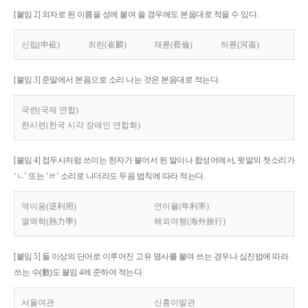
[붙임 2] 외자로 된 이름을 성에 붙여 쓸 경우에도 본음대로 적을 수 있다.
신립(申砬)
최린(崔麟)
채륜(蔡倫)
하륜(河崙)
[붙임 3] 준말에서 본음으로 소리 나는 것은 본음대로 적는다.
국련(국제 연합)
한시련(한국 시각 장애인 연합회)
[붙임 4] 접두사처럼 쓰이는 한자가 붙어서 된 말이나 합성어에서, 뒷말의 첫소리가
‘ㄴ’ 또는 ‘ㄹ’ 소리로 나더라도 두음 법칙에 따라 적는다.
역이용(逆利用)
연이율(年利率)
열역학(熱力學)
해외여행(海外旅行)
[붙임 5] 둘 이상의 단어로 이루어진 고유 명사를 붙여 쓰는 경우나 십진법에 따라
쓰는 수(數)도 붙임 4에 준하여 적는다.
서울여관
신흥이발관