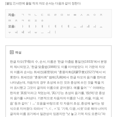
[붙임 2] 사전에 올릴 적의 자모 순서는 다음과 같이 정한다.
자음:
ㄱ
ㄲ
ㄴ
ㄷ
ㄸ
ㄹ
ㅁ
ㅂ
ㅃ
ㅅ
ㅆ
ㅇ
ㅈ
ㅉ
ㅊ
ㅋ
ㅌ
ㅍ
ㅎ
모음:
ㅏ
ㅐ
ㅑ
ㅒ
ㅓ
ㅔ
ㅕ
ㅖ
ㅗ
ㅘ
ㅙ
ㅚ
ㅛ
ㅜ
ㅝ
ㅞ
ㅟ
ㅠ
ㅡ
ㅢ
ㅣ
해설
한글 자모(字母)의 수, 순서, 이름은 ‘한글 마춤법 통일안(1933)’에서 분명
히 제시되었고, ‘한글 맞춤법(1988)’도 이를 이어받았다. 이 가운데 자모
의 이름과 순서는 최세진(崔世珍)의 “훈몽자회(訓蒙字會)(1527)”에서 비
롯한다. 최세진은 “훈몽자회” 범례(凡例)에서 한글 자모의 음가를 한자로
나타냈는데, 자음자의 경우 초성에 쓰인 것과 종성에 쓰인 것을 짝을 지
어 표시했고 그것이 글자의 이름으로 굳어졌다. 예를 들어 ‘ㄱ’ 아래에는
한자로 ‘其役’이라고 적었는데, ‘其(기)’는 초성의 음가를, ‘役(역)’은 종성
의 음가를 나타낸다. 기본적으로 자음자의 이름은 ‘니은, 리을, 미음, 비
읍’ 등과 같이 ‘ㅣㅡ’ 모음을 바탕으로 각 자음이 초성, 종성에 놓이는 방
식으로 지어졌다. 따라서 ‘ㄱ, ㄷ, ㅅ’도 ‘기윽, 디읃, 시읏’으로 해야 나머지
글자와 이름 표기에서 일관성이 있겠지만 “낫 놓고 기역 자도 모른다.”라