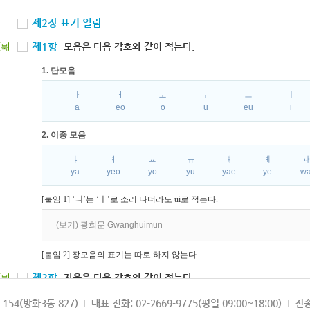
제2장 표기 일람
제1항
모음은 다음 각호와 같이 적는다.
북
1. 단모음
ㅏ
ㅓ
ㅗ
ㅜ
ㅡ
ㅣ
a
eo
o
u
eu
i
2. 이중 모음
ㅑ
ㅕ
ㅛ
ㅠ
ㅒ
ㅖ
ya
yeo
yo
yu
yae
ye
w
[붙임 1] ‘ㅢ’는 ‘ㅣ’로 소리 나더라도 ui로 적는다.
(보기) 광희문 Gwanghuimun
[붙임 2] 장모음의 표기는 따로 하지 않는다.
제2항
자음은 다음 각호와 같이 적는다.
북
1. 파열음
154(방화3동 827)
대표 전화: 02-2669-9775(평일 09:00~18:00)
전송