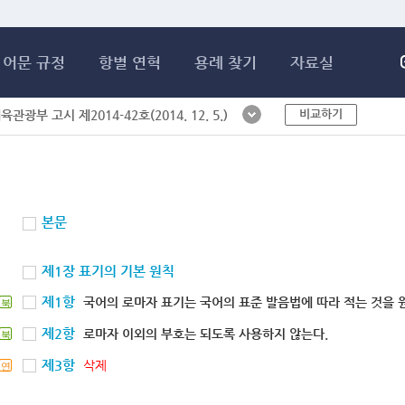
메인콘텐츠 바로가기
어문 규정
항별 연혁
용례 찾기
자료실
비교하기
체육관광부 고시 제2014-42호(2014. 12. 5.)
본문
제1장 표기의 기본 원칙
제1항
국어의 로마자 표기는 국어의 표준 발음법에 따라 적는 것을 
북
제2항
로마자 이외의 부호는 되도록 사용하지 않는다.
북
제3항
삭제
연