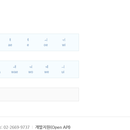
ㅐ
ㅔ
ㅚ
ㅟ
ae
e
oe
wi
ㅘ
ㅙ
ㅝ
ㅞ
ㅢ
a
wae
wo
we
ui
: 02-2669-9737
개발지원(Open API)