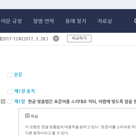
메인콘텐츠 바로가기
어문 규정
항별 연혁
용례 찾기
자료실
비교하기
017-12호(2017. 3. 28.)
본문
제1장 총칙
제1항
한글 맞춤법은 표준어를 소리대로 적되, 어법에 맞도록 함을 
해설
이 조항은 한글 맞춤법의 대원칙을 밝히고 있다. “표준어를 소리대로 적되
다른 원칙이라고 할 수 있다.