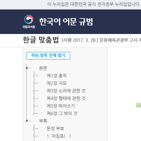
이 누리집은 대한민국 공식 전자정부 누리집입니다.
한글 맞춤법
[시행 2017. 3. 28.] 문화체육관광부 고시 제2
하위 항목 전체 열기
본문
제1장 총칙
제2장 자모
제3장 소리에 관한 것
제4장 형태에 관한 것
제5장 띄어쓰기
북
제6장 그 밖의 것
부록
문장 부호
1. 마침표( . )