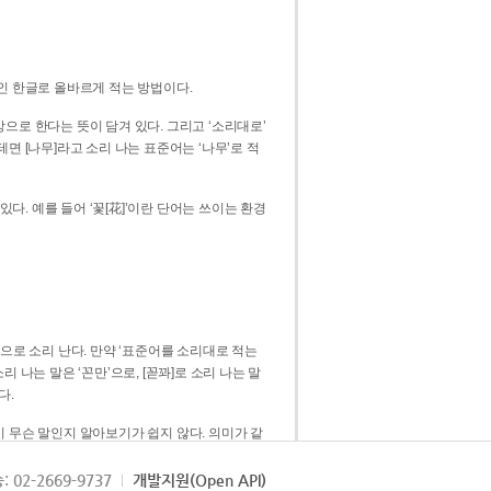
인 한글로 올바르게 적는 방법이다.
으로 한다는 뜻이 담겨 있다. 그리고 ‘소리대로’
. 예를 들어 ‘꽃[花]’이란 단어는 쓰이는 환경
 [꼳]으로 소리 난다. 만약 ‘표준어를 소리대로 적는
다.
 무슨 말인지 알아보기가 쉽지 않다. 의미가 같
쉽다. 즉 ‘꽃, 꼰, 꼳’보다는 ‘꽃’ 하나로 일관
: 02-2669-9737
개발지원(Open API)