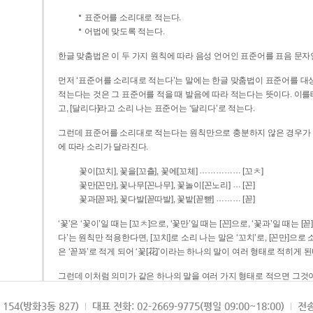
표준어를 소리대로 적는다.
어법에 맞도록 적는다.
한글 맞춤법은 이 두 가지 원칙에 따라 음성 언어인 표준어를 표음 문자
먼저 ‘표준어를 소리대로 적는다’는 말에는 한글 맞춤법이 표준어를 대상
적는다는 것은 그 표준어를 적을 때 발음에 따라 적는다는 뜻이다. 이를테면 [나무]라고 소리 나는 표준어는 ‘나무’로 적
고, [달리다]라고 소리 나는 표준어는 ‘달리다’로 적는다.
그런데 표준어를 소리대로 적는다는 원칙만으로 충분하지 않은 경우가 있다
에 따라 소리가 달라진다.
……………
꽃이[꼬치], 꽃을[꼬츨], 꽃에[꼬체]
[꼬ㅊ]
…
꽃만[꼰만], 꽃나무[꼰나무], 꽃놀이[꼰노리]
[꼰]
………
꽃과[꼳꽈], 꽃다발[꼳따발], 꽃밭[꼳빧]
[꼳]
‘꽃’은 ‘꽃이’일 때는 [꼬ㅊ]으로, ‘꽃만’일 때는 [꼰]으로, ‘꽃과’일 때는
다’는 원칙만 적용한다면, [꼬치]로 소리 나는 말은 ‘꼬치’로, [꼰만]으로 소리 나는 말은 ‘꼰만’으로, [꼳꽈]로 소리 나는 말
은 ‘꼳꽈’로 적게 되어 ‘꽃[花]’이라는 하나의 말이 여러 형태로 적히게 된
그런데 이처럼 의미가 같은 하나의 말을 여러 가지 형태로 적으면 그것이
은 하나의 말은 형태를 하나로 고정하여 일관되게 적어야 의미를 파악하기가 
되게 적는 것이 의미를 파악하는 데 효과적이다.
154(방화3동 827)
대표 전화: 02-2669-9775(평일 09:00~18:00)
전송