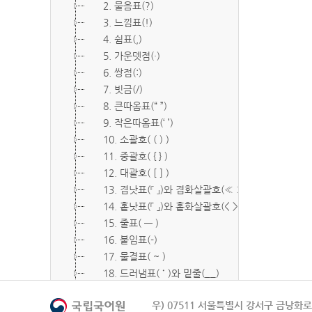
2. 물음표(?)
3. 느낌표(!)
4. 쉼표(,)
5. 가운뎃점(·)
6. 쌍점(:)
7. 빗금(/)
8. 큰따옴표(“ ”)
9. 작은따옴표(‘ ’)
10. 소괄호( ( ) )
11. 중괄호( { } )
12. 대괄호( [ ] )
13. 겹낫표(『 』)와 겹화살괄호(≪ ≫)
14. 홑낫표(「 」)와 홑화살괄호(< >)
15. 줄표( ― )
16. 붙임표(-)
17. 물결표( ~ )
18. 드러냄표( ˙ )와 밑줄(__)
19. 숨김표( O, X )
우) 07511 서울특별시 강서구 금낭화로 
20. 빠짐표( □ )