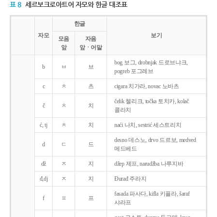
표 8
세르보크로아트어 자모와 한글 대조표
한글
자모
보기
모음
자음
앞
앞ㆍ어말
bog 보그, drobnjak 드로브냐크,
b
ㅂ
브
pogreb 포그레브
c
ㅊ
츠
cigara 치가라, novac 노바츠
čelik 첼리크, točka 토치카, kolač
č
ㅊ
치
콜라치
ć, tj
ㅊ
치
naći 나치, sestrić 세스트리치
desno 데스노, drvo 드르보, medved
d
ㄷ
드
메드베드
dž
ㅈ
지
džep 제프, narudžba 나루지바
đ,dj
ㅈ
지
Ðurađ 주라지
fasada 파사다, kifla 키플라, šaraf
f
ㅍ
프
샤라프