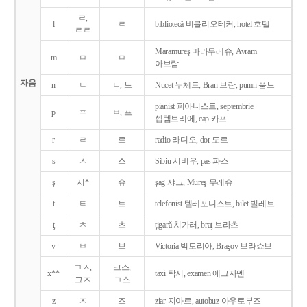
ㄹ,
l
ㄹ
bibliotecǎ 비블리오테커, hotel 호텔
ㄹㄹ
Maramureş 마라무레슈, Avram
m
ㅁ
ㅁ
아브람
자음
n
ㄴ
ㄴ, 느
Nucet 누체트, Bran 브란, pumn 품느
pianist 피아니스트, septembrie
p
ㅍ
ㅂ, 프
셉템브리에, cap 카프
r
ㄹ
르
radio 라디오, dor 도르
s
ㅅ
스
Sibiu 시비우, pas 파스
ş
시*
슈
şag 샤그, Mureş 무레슈
t
ㅌ
트
telefonist 텔레포니스트, bilet 빌레트
ţ
ㅊ
츠
ţigarǎ 치가러, braţ 브라츠
v
ㅂ
브
Victoria 빅토리아, Braşov 브라쇼브
ㄱㅅ,
크스,
x**
taxi 탁시, examen 에그자멘
그ㅈ
ㄱ스
z
ㅈ
즈
ziar 지아르, autobuz 아우토부즈