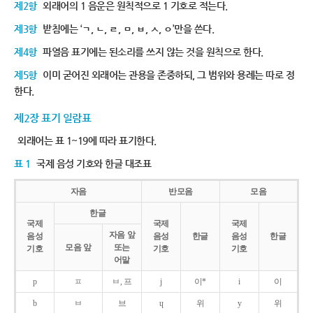
제2항
외래어의 1 음운은 원칙적으로 1 기호로 적는다.
제3항
받침에는 ‘ㄱ, ㄴ, ㄹ, ㅁ, ㅂ, ㅅ, ㅇ’만을 쓴다.
제4항
파열음 표기에는 된소리를 쓰지 않는 것을 원칙으로 한다.
제5항
이미 굳어진 외래어는 관용을 존중하되, 그 범위와 용례는 따로 정
한다.
제2장 표기 일람표
외래어는 표 1~19에 따라 표기한다.
표 1
국제 음성 기호와 한글 대조표
자음
반모음
모음
한글
국제
국제
국제
자음 앞
음성
음성
한글
음성
한글
모음 앞
또는
기호
기호
기호
어말
p
ㅍ
ㅂ, 프
j
이*
i
이
b
ㅂ
브
ɥ
위
y
위