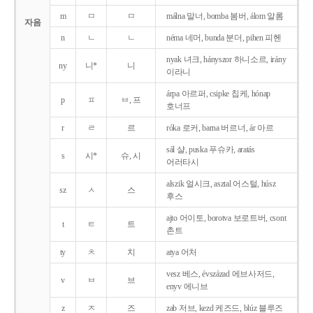
m
ㅁ
ㅁ
málna 말너, bomba 봄버, álom 알롬
자음
n
ㄴ
ㄴ
néma 네머, bunda 분더, pihen 피헨
nyak 녀크, hányszor 하니소르, irány
ny
니*
니
이라니
árpa 아르퍼, csipke 칩케, hónap
p
ㅍ
ㅂ, 프
호너프
r
ㄹ
르
róka 로커, barna 버르너, ár 아르
sál 샬, puska 푸슈카, aratás
s
시*
슈, 시
어러타시
alszik 얼시크, asztal 어스털, húsz
sz
ㅅ
스
후스
ajto 어이토, borotva 보로트버, csont
t
ㅌ
트
촌트
ty
ㅊ
치
atya 어처
vesz 베스, évszázad 에브사저드,
v
ㅂ
브
enyv 에니브
z
ㅈ
즈
zab 저브, kezd 케즈드, blúz 블루즈