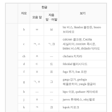
한글
자모
보기
자음
모음 앞
앞ㆍ어말
biz 비스, blandon 블란돈, braceo
b
ㅂ
브
브라세오
colcren 콜크렌, Cecilia
c
ㅋ, ㅅ
ㄱ, 크
세실리아, coccion 콕시온,
bistec 비스텍, dictado 딕타도
ch
ㅊ
―
chicharra 치차라
d
ㄷ
드
felicidad 펠리시다드
f
ㅍ
프
fuga 푸가, fran 프란
ganga 강가, geologia
g
ㄱ, ㅎ
그
헤올로히아, yungla 융글라
h
―
―
hipo 이포, quehacer 케아세르
j
ㅎ
―
jueves 후에베스, reloj 렐로
k
ㅋ
크
kapok 카포크