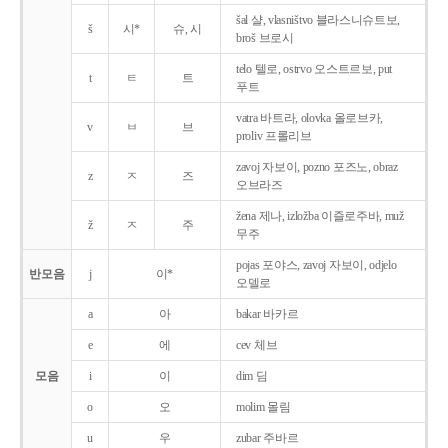
šal 샬, vlasništvo 블라스니슈트보,
š
시*
슈, 시
broš 브로시
telo 텔로, ostrvo 오스트르보, put
t
ㅌ
트
푸트
vatra 바트라, olovka 올로브카,
v
ㅂ
브
proliv 프롤리브
zavoj 자보이, pozno 포즈노, obraz
z
ㅈ
즈
오브라즈
žena 제나, izložba 이즐로주바, muž
ž
ㅈ
주
무주
pojas 포야스, zavoj 자보이, odjelo
반모음
j
이*
오델로
a
아
bakar 바카르
e
에
cev 체브
모음
i
이
dim 딤
o
오
molim 몰림
u
우
zubar 주바르