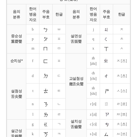
한어
한어
음의
주음
음의
주음
병음
한글
병음
한글
분류
부호
분류
부호
자모
자모
b
ㅂ
j
ㅈ
중순성
설면성
p
ㅍ
q
ㅊ
重脣聲
舌面聲
m
ㅁ
x
ㅅ
zh
순치성*
f
ㅍ
ㅈ [즈]
[zhi]
ch
d
ㄷ
ㅊ [츠]
교설첨성
[chi]
翹舌尖聲
sh
t
ㅌ
ㅅ [스]
설첨성
[shi]
舌尖聲
ㄖ
n
ㄴ
r [ri]
ㄹ [르]
l
ㄹ
z [zi]
ㅉ [쯔]
설치성
g
ㄱ
c [ci]
ㅊ [츠]
舌齒聲
설근성
k
ㅋ
s [si]
ㅆ [쓰]
舌根聲