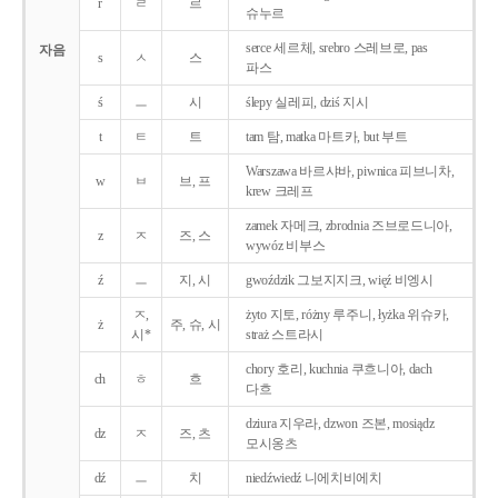
r
ㄹ
르
슈누르
serce 세르체, srebro 스레브로, pas
자음
s
ㅅ
스
파스
ś
ㅡ
시
ślepy 실레피, dziś 지시
t
ㅌ
트
tam 탐, matka 마트카, but 부트
Warszawa 바르샤바, piwnica 피브니차,
w
ㅂ
브, 프
krew 크레프
zamek 자메크, zbrodnia 즈브로드니아,
z
ㅈ
즈, 스
wywóz 비부스
ź
ㅡ
지, 시
gwoździk 그보지지크, więź 비엥시
ㅈ,
żyto 지토, różny 루주니, łyżka 위슈카,
ż
주, 슈, 시
시*
straż 스트라시
chory 호리, kuchnia 쿠흐니아, dach
ch
ㅎ
흐
다흐
dziura 지우라, dzwon 즈본, mosiądz
dz
ㅈ
즈, 츠
모시옹츠
dź
ㅡ
치
niedźwiedź 니에치비에치