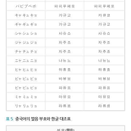
パ ピ プ ペ ポ
파 피 푸 페 포
파 피 푸 페 포
キャ キュ キョ
갸 규 교
캬 큐 쿄
ギャ ギュ ギョ
갸 규 교
갸 규 교
シャ シュ ショ
샤 슈 쇼
샤 슈 쇼
ジャ ジュ ジョ
자 주 조
자 주 조
チャ チュ チョ
자 주 조
차 추 초
ニャ ニュ ニョ
냐 뉴 뇨
냐 뉴 뇨
ヒャ ヒュ ヒョ
햐 휴 효
햐 휴 효
ビャ ビュ ビョ
뱌 뷰 뵤
뱌 뷰 뵤
ピャ ピュ ピョ
퍄 퓨 표
퍄 퓨 표
ミャ ミュ ミョ
먀 뮤 묘
먀 뮤 묘
リャ リュ リョ
랴 류 료
랴 류 료
표 5
중국어의 발음 부호와 한글 대조표
성 모 (聲母)