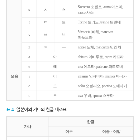
Sorrento 소렌토, asma 아스마,
s
ㅅ
스
sasso 사소
t
ㅌ
트
Torino 토리노, tranne 트란네
Vivace 비바체, manovra
v
ㅂ
브
마노브라
z
ㅊ
―
nozze 노체, mancanza 만칸차
a
아
abituro 아비투로, capra 카프라
e
에
erta 에르타, padrone 파드로네
모음
i
이
infamia 인파미아, manica 마니카
o
오
oblio 오블리오, poetica 포에티카
u
우
uva 우바, spuma 스푸마
표 4
일본어의 가나와 한글 대조표
한글
가나
어두
어중ㆍ어말