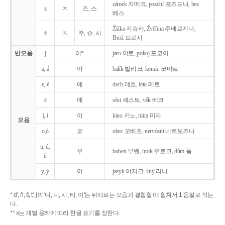
zámek 자메크, pozdní 포즈드니, bez
z
ㅈ
즈, 스
베스
Žižka 지슈카, Žvěřina 주베르지나,
ž
ㅈ
주, 슈, 시
Brož 브로시
반모음
j
이*
jaro 야로, pokoj 포코이
a, á
아
balík 발리크, komár 코마르
e, é
에
dech 데흐, léto 레토
ě
예
sěst 셰스트, věk 베크
i, í
이
kino 키노, míra 미라
모음
o,ó
오
obec 오베츠, nervózni 네르보즈니
u, ú,
우
buben 부벤, úrok 우로크, dům 둠
ů
y, ý
이
jazyk
야지크, líný 리니
* d', ň, š, t', j의 '디, 니, 시, 티, 이'는 뒤따르는 모음과 결합할 때 합쳐서 1 음절로 적는
다.
** x는 개별 용례에 따라 한글 표기를 정한다.