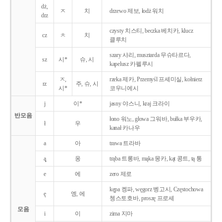
dż,
ㅈ
치
drzewo 제보, łodż 워치
drz
czysty 치스티, beczka 베치카, klucz
cz
ㅊ
치
클루치
szary 샤리, musztarda 무슈타르다,
sz
시*
슈, 시
kapelusz 카펠루시
ㅈ,
rzeka 제카, Przemyśl 프셰미실, kołnierz
rz
주, 슈, 시
시*
코우니에시
j
이*
jasny 야스니, kraj 크라이
반모음
łono 워노, głowa 그워바, bułka 부우카,
ł
우
kanał 카나우
a
아
trawa 트라바
ą̨
옹
trąba 트롱바, mąka 몽카, kąt 콩트, tą 통
e
에
zero 제로
kępa 켕파, węgorz 벵고시, Częstochowa
ę
엥, 에
쳉스토호바, proszę 프로셰
모음
i
이
zima 지마