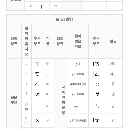
h
ㅎ
운 모 (韻母)
한
어
한어
음의
병
주음
한
음의
주음
병음
한글
분류
음
부호
글
분류
부호
자모
자
모
a
아
yai
야이
o
오
yao
(iao)
야오
e
어
you
(iou,
iu)
유
제
치
ê
에
yan
(ian)
옌
단운
류
單韻
齊
yi
이
yin(in)
인
齒
(i)
類
wu
우
yang
(iang)
양
(u)