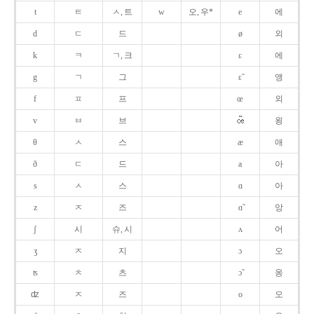
t
ㅌ
ㅅ, 트
w
오, 우*
e
에
d
ㄷ
드
ø
외
k
ㅋ
ㄱ, 크
ɛ
에
g
ㄱ
그
ɛ̃
앵
f
ㅍ
프
œ
외
v
ㅂ
브
욍
θ
ㅅ
스
æ
애
ð
ㄷ
드
a
아
s
ㅅ
스
ɑ
아
z
ㅈ
즈
ɑ̃
앙
ʃ
시
슈, 시
ʌ
어
ʒ
ㅈ
지
ɔ
오
ʦ
ㅊ
츠
ɔ̃
옹
ʣ
ㅈ
즈
o
오