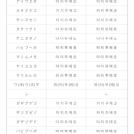
ア イ ウ エ オ
아 이 우 에 오
아 이 우 에 오
カ キ ク ケ コ
가 기 구 게 고
카 키 쿠 케 코
サ シ ス セ ソ
사 시 스 세 소
사 시 스 세 소
タ チ ツ テ ト
다 지 쓰 데 도
타 치 쓰 테 토
ナ ニ ヌ ネ ノ
나 니 누 네 노
나 니 누 네 노
ハ ヒ フ ヘ ホ
하 히 후 헤 호
하 히 후 헤 호
マ ミ ム メ モ
마 미 무 메 모
마 미 무 메 모
ヤ イ ユ エ ヨ
야 이 유 에 요
야 이 유 에 요
ラ リ ル レ ロ
라 리 루 레 로
라 리 루 레 로
ワ (ヰ) ウ (ヱ) ヲ
와 (이) 우 (에) 오
와 (이) 우 (에) 오
ン
ㄴ
ガ ギ グ ゲ ゴ
가 기 구 게 고
가 기 구 게 고
ザ ジ ズ ゼ ゾ
자 지 즈 제 조
자 지 즈 제 조
ダ ヂ ヅ デ ド
다 지 즈 데 도
다 지 즈 데 도
バ ビ ブ ベ ボ
바 비 부 베 보
바 비 부 베 보