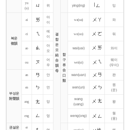
yu
위
ying
(ing)
잉
(u)
아
ai
wa
(ua)
와
이
에
ei
wo
(uo)
워
결
이
복운
합
複韻
운
아
ao
wai
(uai)
와이
모
오
합
結
어
구
웨이
合
ou
wei
(ui)
우
류
(우이)
韻
合
母
an
안
wan
(uan)
완
口
類
원
en
언
wen
(un)
(운)
부성운
附聲韻
wang
ang
앙
왕
(uang)
웡
eng
엉
weng
(ong)
(웅)
권설운
er