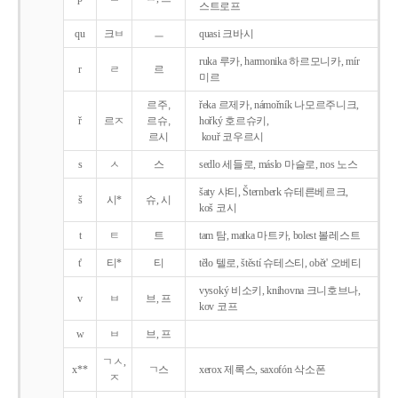
스트로프
qu
크ㅂ
ㅡ
quasi 크바시
ruka 루카, harmonika 하르모니카, mír
r
ㄹ
르
미르
르주,
řeka 르제카, námořník 나모르주니크,
ř
르ㅈ
르슈,
hořký 호르슈키,
르시
kouř 코우르시
s
ㅅ
스
sedlo 세들로, máslo 마슬로, nos 노스
šaty 샤티, Šternberk 슈테른베르크,
š
시*
슈, 시
koš 코시
t
ㅌ
트
tam 탐, matka 마트카, bolest 볼레스트
t'
티*
티
tělo 텔로, štěstí 슈테스티, obět' 오베티
vysoký 비소키, knihovna 크니호브나,
v
ㅂ
브, 프
kov 코프
w
ㅂ
브, 프
ㄱㅅ,
x**
ㄱ스
xerox 제록스, saxofón 삭소폰
ㅈ