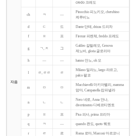
credo 크레도
Pinocchio 피노키오, cherubino
ch
ㅋ
―
케루비노
d
ㄷ
드
Dante 단테, drizza 드리차
f
ㅍ
프
Firenze 피렌체, freddo 프레도
Galileo 갈릴레오, Genova
g
ㄱ, ㅈ
그
제노바, gloria 글로리아
h
―
―
hanno 안노, oh 오
Milano 밀라노, largo 라르고,
l
ㄹ, ㄹㄹ
ㄹ
palco 팔코
자음
Macchiavelli 마키아벨리, mamma
m
ㅁ
ㅁ
맘마, Campanella 캄파넬라
Nero 네로, Anna 안나,
n
ㄴ
ㄴ
divertimento 디베르티멘토
p
ㅍ
프
Pisa 피사, prima 프리마
q
ㅋ
―
quando 콴도, queto 퀘토
r
ㄹ
르
Roma 로마, Marconi 마르코니