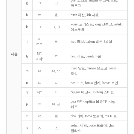
gost 고스트, dugme 두그메, krug
g
ㄱ
그
크루그
h
ㅎ
흐
hitan 히탄, šah 샤흐
korist 코리스트, krug 크루그, jastuk
k
ㅋ
ㄱ, 크
야스투크
ㄹ,
l
ㄹ
levo 레보, balkon 발콘, šal 샬
ㄹㄹ
리*,
자음
lj
ㄹ
ljeto 레토, pasulj 파술
ㄹ리*
malo 말로, mnogo 므노고, osam
m
ㅁ
ㅁ, 므
오삼
n
ㄴ
ㄴ
nos 노스, banka 반카, loman 로만
nj
니*
ㄴ
Njegoš 녜고시, svibanj 스비반
peta 페타, opština 옵슈티나, lep
p
ㅍ
ㅂ, 프
레프
r
ㄹ
르
riba 리바, torba 토르바, mir 미르
sedam 세담, posle 포슬레, glas
s
ㅅ
스
글라스