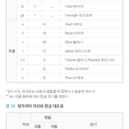
ch
ㅋ
ㅡ
Cheia 케이아
gh
ㄱ
ㅡ
Gheorghe 게오르게
a
아
Arad 아라드
ǎ
어
Bacǎu 바커우
e
에
Elena 엘레나
모음
i
이
pianist 피아니스트
î, â
으
Cîmpina 큼피나, România 로므니아
o
오
Oradea 오라데아
u
우
Nucet 누체트
* ş의 '시'는 뒤따르는 모음과 결합할 때 합쳐서 1 음절로 적는다.
** x는 개별 용례에 따라 한글 표기를 정한다.
표 10
헝가리어 자모와 한글 대조표
한글
자모
보기
모음
자음