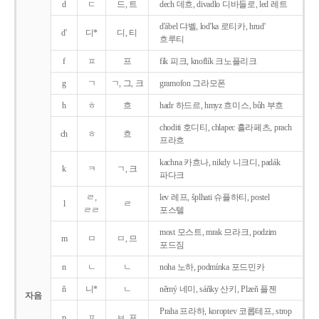
d
ㄷ
드, 트
dech 데흐, divadlo 디바들로, led 레트
d'ábel 댜벨, lod'ka 로티카, hrud'
d'
디*
디, 티
흐루티
f
ㅍ
프
fík 피크, knoflík 크노플리크
g
ㄱ
ㄱ, 그, 크
gramofon 그라모폰
h
ㅎ
흐
hadr 하드르, hmyz 흐미스, bůh 부흐
choditi 호디티, chlapec 흘라페츠, prach
ch
ㅎ
흐
프라흐
kachna 카흐나, nikdy 니크디, padák
k
ㅋ
ㄱ, 크
파다크
ㄹ,
lev 레프, šplhati 슈플하티, postel
l
ㄹ
ㄹㄹ
포스텔
most 모스트, mrak 므라크, podzim
m
ㅁ
ㅁ, 므
포드짐
n
ㄴ
ㄴ
noha 노하, podmínka 포드민카
ň
니*
ㄴ
němý 네미, sáňky 산키, Plzeň 플젠
자음
Praha 프라하, koroptev 코롭테프, strop
p
ㅍ
ㅂ, 프