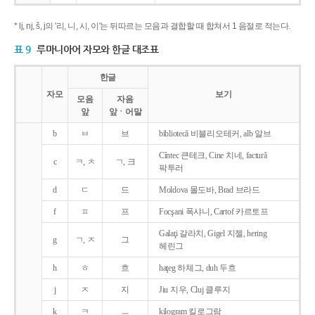
* lj, nj, š, j의 '리, 니, 시, 이'는 뒤따르는 모음과 결합할 때 합쳐서 1 음절로 적는다.
표 9
루마니아어 자모와 한글 대조표
한글
자모
보기
모음
자음
앞
앞ㆍ어말
b
ㅂ
브
bibliotecǎ 비블리오테커, alb 알브
Cîntec 큰테크, Cine 치네, facturǎ
c
ㅋ, ㅊ
ㄱ, 크
팍투러
d
ㄷ
드
Moldova 몰도바, Brad 브라드
f
ㅍ
프
Focşani 폭샤니, Cartof 카르토프
Galaţi 갈라치, Gigel 지젤, hering
g
ㄱ, ㅈ
그
헤린그
h
ㅎ
흐
haţeg 하체그, duh 두흐
j
ㅈ
지
Jiu 지우, Cluj 클루지
k
ㅋ
ㅡ
kilogram 킬로그람