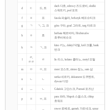
dach 다흐, zdrowy 즈드로비, słodki
d
ㄷ
드, 트
스워트키, pod 포트
f
ㅍ
프
fasola 파솔라, befsztyk 베프슈티크
g
ㄱ
ㄱ, 그, 크
góra 구라, grad 그라트, targ 타르크
herbata 헤르바타, Hrubieszów
h
ㅎ
흐
흐루비에슈프
kino 키노, daktyl 닥틸, król 크룰, bank
k
ㅋ
ㄱ, 크
반크
ㄹ,
l
ㄹ
lis 리스, kolano 콜라노, motyl 모틸
ㄹㄹ
m
ㅁ
ㅁ, 므
most 모스트, zimno 짐노, sam 삼
nerka 네르카, dokument 도쿠멘트,
n
ㄴ
ㄴ
dywan 디반
ń
ㅡ
ㄴ
Gdańsk 그단스크, Poznań 포즈난
para 파라, Słupsk 스웁스크, chłop
p
ㅍ
ㅂ, 프
흐워프
rower 로베르, garnek 가르네크, sznur