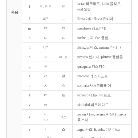
lacrar 라크라르, Lulio 룰리오,
l
ㄹ, ㄹㄹ
ㄹ
ocal 오칼
자음
ll
이*
―
llama 야마, lluvia 유비아
m
ㅁ
ㅁ
membrete 멤브레테
n
ㄴ
ㄴ
noche 노체, flan 플란
ñ
니*
―
ñoñez 뇨녜스, mañana 마냐나
p
ㅍ
ㅂ, 프
pepsina 펩시나, plantón 플란톤
q
ㅋ
―
quisquilla 키스키야
r
ㄹ
르
rascador 라스카도르
s
ㅅ
스
sastreria 사스트레리아
t
ㅌ
트
tetraetro 테트라에트로
v
ㅂ
―
viudedad 비우데다드
ㅅ,
xenón 세논, laxante 락산테, yuxta
x
ㄱ스
ㄱㅅ
육스타
z
ㅅ
스
zagal 사갈, liquidez 리키데스