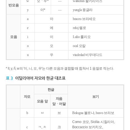
w
오ㆍ우*
―
walkirias 왈키리아스
반모음
y
이*
―
yungla 융글라
a
아
braceo 브라세오
e
에
reloj 렐로
모음
i
이
Lulio 룰리오
o
오
ocal 오칼
u
우
viudedad 비우데다드
* ll, y, ñ, w의 '이, 니, 오, 우'는 다른 모음과 결합할 때 합쳐서 1 음절로 적는다.
표 3
이탈리아어 자모와 한글 대조표
한글
자모
보기
자음
모음 앞
앞ㆍ어말
b
ㅂ
브
Bologna 볼로냐, bravo 브라보
Como 코모, Sicilia 시칠리아,
c
ㅋ, ㅊ
크
Boccaccio 보카치오,