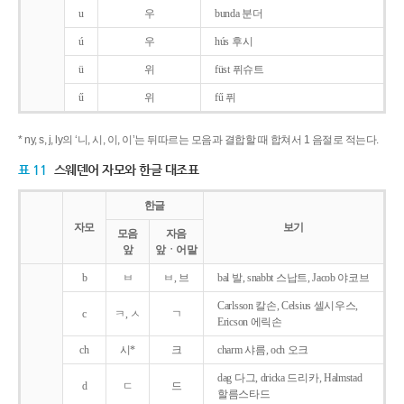
u
우
bunda 분더
ú
우
hús 후시
ü
위
füst 퓌슈트
ű
위
fű 퓌
* ny, s, j, ly의 ‘니, 시, 이, 이’는 뒤따르는 모음과 결합할 때 합쳐서 1 음절로 적는다.
표 11
스웨덴어 자모와 한글 대조표
한글
자모
보기
모음
자음
앞
앞ㆍ어말
b
ㅂ
ㅂ, 브
bal 발, snabbt 스납트, Jacob 야코브
Carlsson 칼손, Celsius 셀시우스,
c
ㅋ, ㅅ
ㄱ
Ericson 에릭손
ch
시*
크
charm 샤름, och 오크
dag 다그, dricka 드리카, Halmstad
d
ㄷ
드
할름스타드