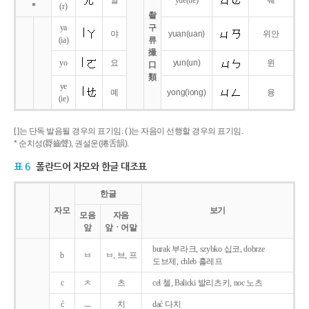
얼
yue
(ue)
웨
*
(r)
촬
ya
구
야
yuan
(uan)
위안
(ia)
류
撮
yo
요
yun
(un)
윈
口
類
ye
예
yong
(iong)
융
(ie)
[ ]는 단독 발음될 경우의 표기임. ( )는 자음이 선행할 경우의 표기임.
* 순치성(脣齒聲), 권설운(捲舌韻).
표 6
폴란드어 자모와 한글 대조표
한글
자모
보기
모음
자음
앞
앞ㆍ어말
burak 부라크, szybko 십코, dobrze
b
ㅂ
ㅂ, 브, 프
도브제, chleb 흘레프
c
ㅊ
츠
cel 첼, Balicki 발리츠키, noc 노츠
ć
ㅡ
치
dać 다치