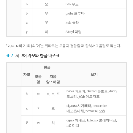
o
오
udo 우도
ó
우
próba 프루바
u
우
kula 쿨라
y
이
daktyl 닥틸
* ż, sz, rz의 '시'와 j의 '이'는 뒤따르는 모음과 결합할 때 합쳐서 1 음절로 적는다.
표 7
체코어 자모와 한글 대조표
한글
자모
보기
모음
자음
앞
앞ㆍ어말
barva 바르바, obchod 옵호트, dobrý
b
ㅂ
ㅂ, 브, 프
도브리, jeřab 예르자프
cigareta 치가레타, nemocnice
c
ㅊ
츠
네모츠니체, nemoc 네모츠
čapek 차페크, kulečnik 쿨레치니크,
č
ㅊ
치
míč 미치