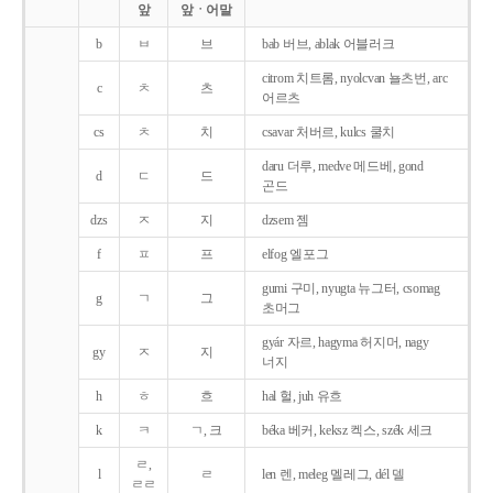
앞
앞ㆍ어말
b
ㅂ
브
bab 버브, ablak 어블러크
citrom 치트롬, nyolcvan 뇰츠번, arc
c
ㅊ
츠
어르츠
cs
ㅊ
치
csavar 처버르, kulcs 쿨치
daru 더루, medve 메드베, gond
d
ㄷ
드
곤드
dzs
ㅈ
지
dzsem 젬
f
ㅍ
프
elfog 엘포그
gumi 구미, nyugta 뉴그터, csomag
g
ㄱ
그
초머그
gyár 자르, hagyma 허지머, nagy
gy
ㅈ
지
너지
h
ㅎ
흐
hal 헐, juh 유흐
k
ㅋ
ㄱ, 크
béka 베커, keksz 켁스, szék 세크
ㄹ,
l
ㄹ
len 렌, meleg 멜레그, dél 델
ㄹㄹ