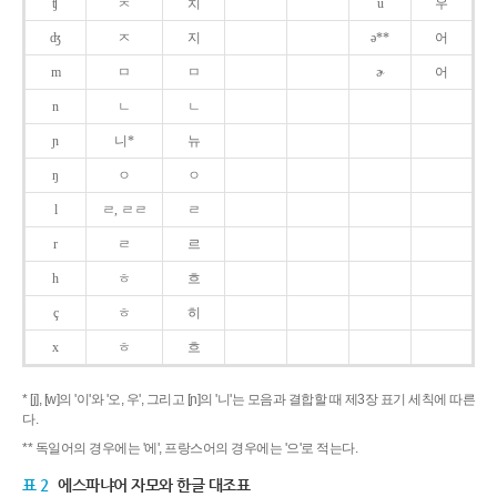
ʧ
ㅊ
치
u
우
ʤ
ㅈ
지
ə**
어
m
ㅁ
ㅁ
ɚ
어
n
ㄴ
ㄴ
ɲ
니*
뉴
ŋ
ㅇ
ㅇ
l
ㄹ, ㄹㄹ
ㄹ
r
ㄹ
르
h
ㅎ
흐
ç
ㅎ
히
x
ㅎ
흐
* [j], [w]의 '이'와 '오, 우', 그리고 [ɲ]의 '니'는 모음과 결합할 때 제3장 표기 세칙에 따른
다.
** 독일어의 경우에는 '에', 프랑스어의 경우에는 '으'로 적는다.
표 2
에스파냐어 자모와 한글 대조표