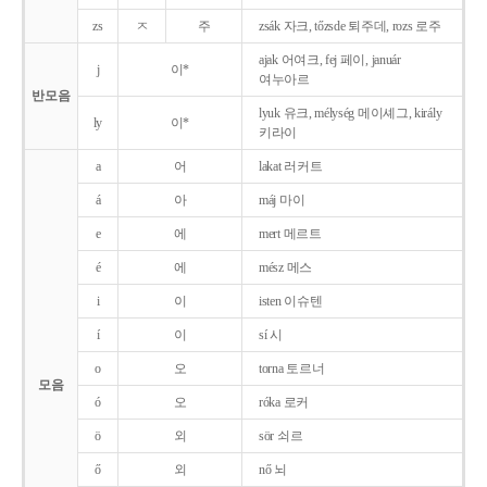
zs
ㅈ
주
zsák 자크, tőzsde 퇴주데, rozs 로주
ajak 어여크, fej 페이, január
j
이*
여누아르
반모음
lyuk 유크, mélység 메이셰그, király
ly
이*
키라이
a
어
lakat 러커트
á
아
máj 마이
e
에
mert 메르트
é
에
mész 메스
i
이
isten 이슈텐
í
이
sí 시
o
오
torna 토르너
모음
ó
오
róka 로커
ö
외
sör 쇠르
ő
외
nő 뇌