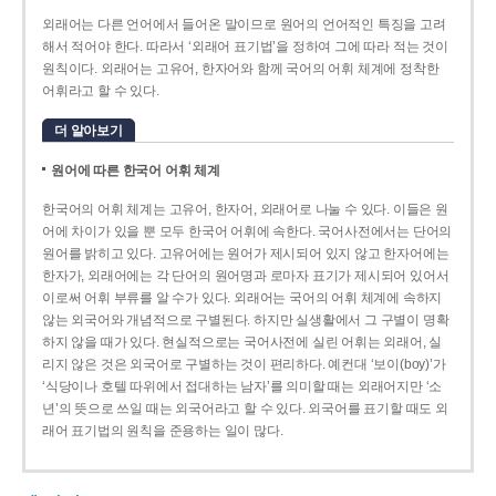
외래어는 다른 언어에서 들어온 말이므로 원어의 언어적인 특징을 고려
해서 적어야 한다. 따라서 ‘외래어 표기법’을 정하여 그에 따라 적는 것이
원칙이다. 외래어는 고유어, 한자어와 함께 국어의 어휘 체계에 정착한
어휘라고 할 수 있다.
더 알아보기
원어에 따른 한국어 어휘 체계
한국어의 어휘 체계는 고유어, 한자어, 외래어로 나눌 수 있다. 이들은 원
어에 차이가 있을 뿐 모두 한국어 어휘에 속한다. 국어사전에서는 단어의
원어를 밝히고 있다. 고유어에는 원어가 제시되어 있지 않고 한자어에는
한자가, 외래어에는 각 단어의 원어명과 로마자 표기가 제시되어 있어서
이로써 어휘 부류를 알 수가 있다. 외래어는 국어의 어휘 체계에 속하지
않는 외국어와 개념적으로 구별된다. 하지만 실생활에서 그 구별이 명확
하지 않을 때가 있다. 현실적으로는 국어사전에 실린 어휘는 외래어, 실
리지 않은 것은 외국어로 구별하는 것이 편리하다. 예컨대 ‘보이(boy)’가
‘식당이나 호텔 따위에서 접대하는 남자’를 의미할 때는 외래어지만 ‘소
년’의 뜻으로 쓰일 때는 외국어라고 할 수 있다. 외국어를 표기할 때도 외
래어 표기법의 원칙을 준용하는 일이 많다.