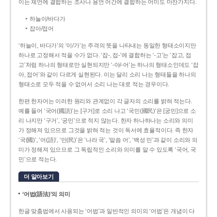
이는 체언에 결합하는 조사나 용언 어간에 결합하는 어미도 마찬가지다.
하늘이/바다가
잡아/접어
‘하늘이, 바다가’의 ‘이/가’는 주격의 뜻을 나타내는 동일한 형태소이지만
하나로 고정해서 적을 수가 없다. ‘잡-, 접-’에 결합하는 ‘-고’는 ‘잡고, 접
고’처럼 하나의 형태로만 실현되지만 ‘-아/-어’는 하나의 형태소인데도 ‘잡
아, 접어’와 같이 다르게 실현된다. 이는 달리 소리 나는 형태들을 하나의
형태소로 모두 적을 수 없어서 소리 나는 대로 적는 경우이다.
한편 한자어는 이러한 원리와 관계없이 각 글자의 소리를 밝혀 적는다.
예를 들어 ‘국어(國語)’는 [구거]로 소리 나고 ‘국민(國民)’은 [궁민]으로 소
리 나지만 ‘구거’, ‘궁민’으로 적지 않는다. 한자 하나하나는 소리와 의미
가 정해져 있으므로 그것을 밝혀 적는 것이 독서에 효율적이다. 즉 한자
‘국(國)’, ‘어(語)’, ‘민(民)’은 ‘나라 국’, ‘말씀 어’, ‘백성 민’과 같이 소리와 의
미가 정해져 있으므로 그 독립적인 소리와 의미를 알 수 있도록 ‘국어, 국
민’으로 적는다.
더 알아보기
‘어법(語法)’의 의미
한글 맞춤법에서 사용되는 ‘어법’과 일반적인 의미의 ‘어법’은 개념이 다