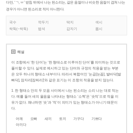
다만, ‘ㄱ, ㅂ’ 받침 뒤에서 나는 된소리는, 같은 음절이나 비슷한 음절이 겹쳐 나는
경우가 아니면 된소리로 적지 아니한다.
국수
깍두기
딱지
색시
싹둑(~싹둑)
법석
갑자기
몹시
해설
이 조항에서 ‘한 단어’는 ‘한 형태소로 이루어진 단어’를 의미하는 것으로
풀이할 수 있다. 실제로 예시하고 있는 단어와 규정의 적용을 받는 부분
은 모두 하나의 형태소 내부이다. 따라서 복합어인 ‘눈곱[눈꼽], 발바닥[발
빠닥], 잠자리[잠짜리]’와 같은 표기는 이 조항의 적용을 받지 않는다.
1. 한 형태소 안의 두 모음 사이에서 나는 된소리는 소리 나는 대로 적는
다. 예를 들어 새의 울음을 나타내는 형태소 ‘소쩍’은 ‘솟적’으로 적을 이
유가 없다. 왜냐하면 ‘솟’과 ‘적’이 의미가 있는 형태소가 아니기 때문이
다.
어깨
오빠
새끼
토끼
가꾸다
기쁘다
아끼다