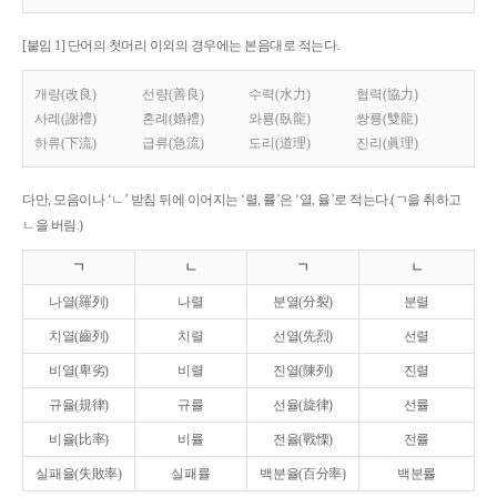
[붙임 1] 단어의 첫머리 이외의 경우에는 본음대로 적는다.
개량(改良)
선량(善良)
수력(水力)
협력(協力)
사례(謝禮)
혼례(婚禮)
와룡(臥龍)
쌍룡(雙龍)
하류(下流)
급류(急流)
도리(道理)
진리(眞理)
다만, 모음이나 ‘ㄴ’ 받침 뒤에 이어지는 ‘렬, 률’은 ‘열, 율’로 적는다.(ㄱ을 취하고
ㄴ을 버림.)
ㄱ
ㄴ
ㄱ
ㄴ
나열(羅列)
나렬
분열(分裂)
분렬
치열(齒列)
치렬
선열(先烈)
선렬
비열(卑劣)
비렬
진열(陳列)
진렬
규율(規律)
규률
선율(旋律)
선률
비율(比率)
비률
전율(戰慄)
전률
실패율(失敗率)
실패률
백분율(百分率)
백분률