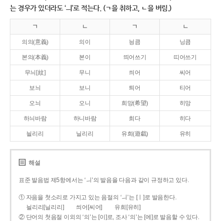
는 경우가 있더라도 ‘ㅢ’로 적는다. (ㄱ을 취하고, ㄴ을 버림.)
ㄱ
ㄴ
ㄱ
ㄴ
의의(意義)
의이
닁큼
닝큼
본의(本義)
본이
띄어쓰기
띠어쓰기
무늬[紋]
무니
씌어
씨어
보늬
보니
틔어
티어
오늬
오니
희망(希望)
히망
하늬바람
하니바람
희다
히다
늴리리
닐리리
유희(遊戱)
유히
해설
표준 발음법 제5항에서는 ‘ㅢ’의 발음을 다음과 같이 규정하고 있다.
① 자음을 첫소리로 가지고 있는 음절의 ‘ㅢ’는 [ㅣ]로 발음한다.
늴리리[닐리리]
씌어[씨어]
유희[유히]
② 단어의 첫음절 이외의 ‘의’는 [이]로, 조사 ‘의’는 [에]로 발음할 수 있다.