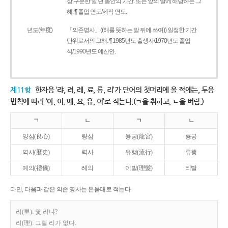
상 구분한 일 년 동안의 기간. 또는 앞의 말에 해당하는 그
해. ¶ 졸업 연도/제작 연도.
년도(年度)
「의존명사」((해를 뜻하는 말 뒤에 쓰여)) 일정한 기간
단위로서의 그해. ¶ 1985년도 출생자/1970년도 졸업
식/1990년도 예산안.
제11항
한자음 ‘랴, 려, 례, 료, 류, 리’가 단어의 첫머리에 올 적에는, 두음
법칙에 따라 ‘야, 여, 예, 요, 유, 이’로 적는다.(ㄱ을 취하고, ㄴ을 버림.)
ㄱ
ㄴ
ㄱ
ㄴ
양심(良心)
량심
용궁(龍宮)
룡궁
역사(歷史)
력사
유행(流行)
류행
예의(禮儀)
례의
이발(理髮)
리발
다만, 다음과 같은 의존 명사는 본음대로 적는다.
리(里): 몇 리냐?
리(理): 그럴 리가 없다.