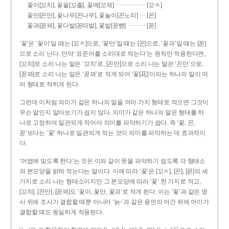
……………
꽃이[꼬치], 꽃을[꼬츨], 꽃에[꼬체]
[꼬ㅊ]
…
꽃만[꼰만], 꽃나무[꼰나무], 꽃놀이[꼰노리]
[꼰]
………
꽃과[꼳꽈], 꽃다발[꼳따발], 꽃밭[꼳빧]
[꼳]
‘꽃’은 ‘꽃이’일 때는 [꼬ㅊ]으로, ‘꽃만’일 때는 [꼰]으로, ‘꽃과’일 때는 [꼳]
으로 소리 난다. 만약 ‘표준어를 소리대로 적는다’는 원칙만 적용한다면,
[꼬치]로 소리 나는 말은 ‘꼬치’로, [꼰만]으로 소리 나는 말은 ‘꼰만’으로,
[꼳꽈]로 소리 나는 말은 ‘꼳꽈’로 적게 되어 ‘꽃[花]’이라는 하나의 말이 여
러 형태로 적히게 된다.
그런데 이처럼 의미가 같은 하나의 말을 여러 가지 형태로 적으면 그것이
무슨 말인지 알아보기가 쉽지 않다. 의미가 같은 하나의 말은 형태를 하
나로 고정하여 일관되게 적어야 의미를 파악하기가 쉽다. 즉 ‘꽃, 꼰,
꼳’보다는 ‘꽃’ 하나로 일관되게 적는 것이 의미를 파악하는 데 효과적이
다.
‘어법에 맞도록 한다’는 것은 이와 같이 뜻을 파악하기 쉽도록 각 형태소
의 본모양을 밝혀 적는다는 말이다. 이에 따라 ‘꽃’은 [꼬ㅊ], [꼰], [꼳]의 세
가지로 소리 나는 형태소이지만 그 본모양에 따라 ‘꽃’ 한 가지로 적고,
[꼬치], [꼰만], [꼳꽈]도 ‘꽃이, 꽃만, 꽃과’로 적게 된다. 이는 ‘꽃’과 같은 명
사 뒤에 조사가 결합할 때뿐 아니라 ‘늙-’과 같은 용언의 어간 뒤에 어미가
결합할 때도 동일하게 적용된다.