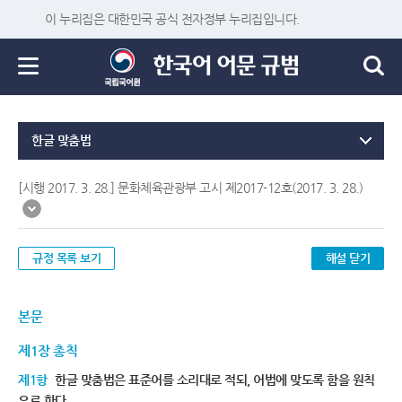
이 누리집은 대한민국 공식 전자정부 누리집입니다.
한글 맞춤법
[시행 2017. 3. 28.] 문화체육관광부 고시 제2017-12호(2017. 3. 28.)
규정 목록 보기
해설 닫기
본문
제1장 총칙
제1항
한글 맞춤법은 표준어를 소리대로 적되, 어법에 맞도록 함을 원칙
으로 한다.