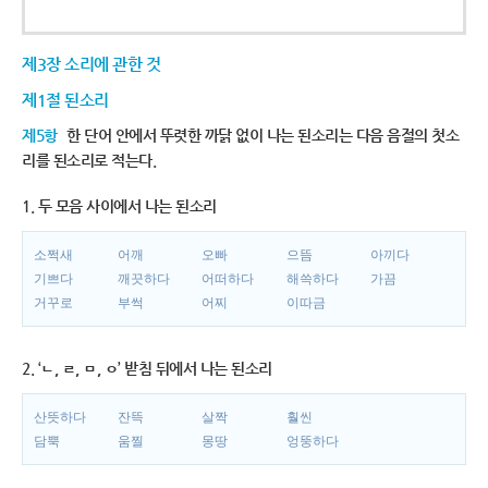
제3장 소리에 관한 것
제1절 된소리
제5항
한 단어 안에서 뚜렷한 까닭 없이 나는 된소리는 다음 음절의 첫소
리를 된소리로 적는다.
1. 두 모음 사이에서 나는 된소리
소쩍새
어깨
오빠
으뜸
아끼다
기쁘다
깨끗하다
어떠하다
해쓱하다
가끔
거꾸로
부썩
어찌
이따금
2. ‘ㄴ, ㄹ, ㅁ, ㅇ’ 받침 뒤에서 나는 된소리
산뜻하다
잔뜩
살짝
훨씬
담뿍
움찔
몽땅
엉뚱하다