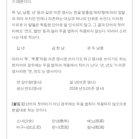
기 때문이다.
즉 ‘냥, 냥쭝, 년’ 등과 같은 의존 명사는 한글 맞춤법 제42항에 따라 앞말
과 띄어 쓰지만 언제나 의존하는 대상과 하나의 단위로 쓰인다. 이러한
이유로 이 말들은 독립된 단어로 잘 인식되지 않고, 그 결과 단어의 첫머
리에도 ‘연도, 열반’ 등과 달리 두음 법칙이 적용되지 않는다. 따라서 소리
나는 대로 적는다.
십 년
금 한 냥
은 두 냥쭝
따라서 ‘年’, ‘年度’처럼 의존 명사로 쓰이기도 하고 명사로 쓰이기도 하는
한자어의 경우에는 두음 법칙의 적용에서 차이가 난다. ‘년, 년도’가 의존
명사라면 ‘연, 연도’는 명사이다.
연 강수량(명사)
일 년(의존 명사)
생산 연도(명사)
2018 년도(의존 명사)
[붙임 1]
단어의 첫머리가 아닌 경우에는 두음 법칙이 적용되지 않으므로
본음대로 적는 것이다.
소녀(少女)
만년(晩年)
배뇨(排尿)
비구니(比丘尼)
운니(雲泥)
탐닉(耽溺)