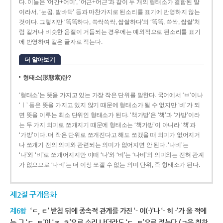
다. 이들은 ‘어간+어미’, ‘어근+어근’과 같이 두 개의 형태소가 결합된 말
이라서, ‘눈곱, 발바닥’ 등과 마찬가지로 된소리를 표기에 반영하지 않는
것이다. 그렇지만 ‘똑똑하다, 쓱싹쓱싹, 쌉쌀하다’의 ‘똑똑, 쓱싹, 쌉쌀’처
럼 같거나 비슷한 음절이 거듭되는 경우에는 예외적으로 된소리를 표기
에 반영하여 같은 글자로 적는다.
더 알아보기
형태소(形態素)란?
‘형태소’는 뜻을 가지고 있는 가장 작은 단위를 말한다. 국어에서 ‘ㅂ’이나
‘ㅣ’ 등은 뜻을 가지고 있지 않기 때문에 형태소가 될 수 없지만 ‘비’가 되
면 뜻을 이루는 최소 단위인 형태소가 된다. ‘책가방’은 ‘책’과 ‘가방’이라
는 두 가지 의미로 쪼개지기 때문에 형태소는 ‘책가방’이 아니라 ‘책’과
‘가방’이다. 더 작은 단위로 쪼개진다고 해도 쪼갰을 때 의미가 없어지거
나 쪼개기 전의 의미와 관련되는 의미가 없어지면 안 된다. ‘나비’는
‘나’와 ‘비’로 쪼개어지지만 이때 ‘나’와 ‘비’는 ‘나비’의 의미와는 전혀 관계
가 없으므로 ‘나비’는 더 이상 쪼갤 수 없는 의미 단위, 즉 형태소가 된다.
제2절 구개음화
제6항
‘ㄷ, ㅌ’ 받침 뒤에 종속적 관계를 가진 ‘- 이(-)’나 ‘- 히 -’가 올 적에
는 그 ‘ㄷ, ㅌ’이 ‘ㅈ, ㅊ’으로 소리 나더라도 ‘ㄷ, ㅌ’으로 적는다.(ㄱ을 취하