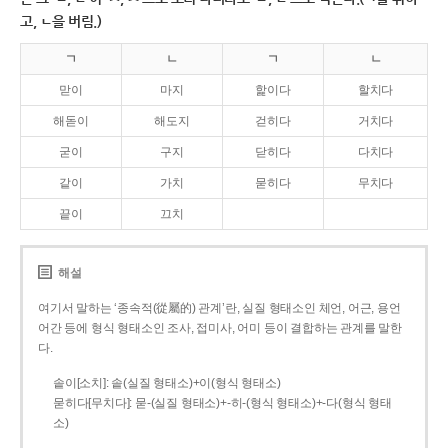
고, ㄴ을 버림.)
ㄱ
ㄴ
ㄱ
ㄴ
맏이
마지
핥이다
할치다
해돋이
해도지
걷히다
거치다
굳이
구지
닫히다
다치다
같이
가치
묻히다
무치다
끝이
끄치
해설
여기서 말하는 ‘종속적(從屬的) 관계’란, 실질 형태소인 체언, 어근, 용언
어간 등에 형식 형태소인 조사, 접미사, 어미 등이 결합하는 관계를 말한
다.
솥이[소치]: 솥(실질 형태소)+이(형식 형태소)
묻히다[무치다]: 묻­-(실질 형태소)+­-히­-(형식 형태소)+-다(형식 형태
소)