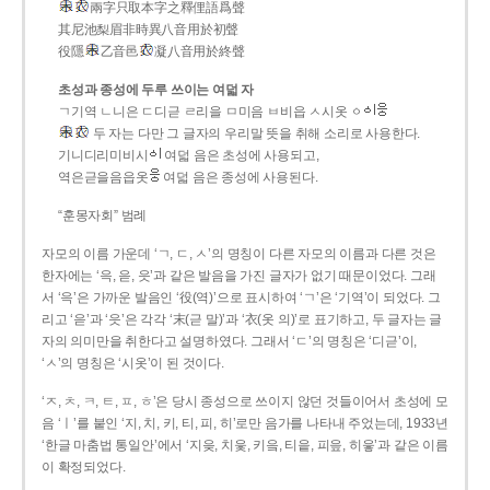
兩字只取本字之釋俚語爲聲
其尼池梨眉非時異八音用於初聲
役隱
乙音邑
凝八音用於終聲
초성과 종성에 두루 쓰이는 여덟 자
ㄱ기역 ㄴ니은 ㄷ디귿 ㄹ리을 ㅁ미음 ㅂ비읍 ㅅ시옷 ㆁ
두 자는 다만 그 글자의 우리말 뜻을 취해 소리로 사용한다.
기니디리미비시
여덟 음은 초성에 사용되고,
역은귿을음읍옷
여덟 음은 종성에 사용된다.
“훈몽자회” 범례
자모의 이름 가운데 ‘ㄱ, ㄷ, ㅅ’의 명칭이 다른 자모의 이름과 다른 것은
한자에는 ‘윽, 읃, 읏’과 같은 발음을 가진 글자가 없기 때문이었다. 그래
서 ‘윽’은 가까운 발음인 ‘役(역)’으로 표시하여 ‘ㄱ’은 ‘기역’이 되었다. 그
리고 ‘읃’과 ‘읏’은 각각 ‘末(귿 말)’과 ‘衣(옷 의)’로 표기하고, 두 글자는 글
자의 의미만을 취한다고 설명하였다. 그래서 ‘ㄷ’의 명칭은 ‘디귿’이,
‘ㅅ’의 명칭은 ‘시옷’이 된 것이다.
‘ㅈ, ㅊ, ㅋ, ㅌ, ㅍ, ㅎ’은 당시 종성으로 쓰이지 않던 것들이어서 초성에 모
음 ‘ㅣ’를 붙인 ‘지, 치, 키, 티, 피, 히’로만 음가를 나타내 주었는데, 1933년
‘한글 마춤법 통일안’에서 ‘지읒, 치읓, 키읔, 티읕, 피읖, 히읗’과 같은 이름
이 확정되었다.