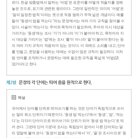
르다. 한글 맞춤법에서 말하는 ‘어법’은 표준어를 어떻게 적을지를 정해
놓은 것으로, 표기와 관련된 원리이다. 그런데 일반적인 의미의 ‘어법’은
‘말의 일정한 법칙’이라는 뜻으로 적용 범위가 무척 넓은 개념이다. 예를
들어 “동생이 밥을 먹는다.”라는 문장에서는 여러 가지 규칙을 찾아볼 수
있다. 서술어 ‘먹는다’는 주어와 목적어가 필요하며, 주어의 지시 대상을
가리키는 ‘동생’에는 조사 ‘가’가 아니라 ‘이’가 붙어야 하고, 목적어의 지
시 대상을 가리키는 ‘밥’에는 조사 ‘를’이 아니라 ‘을’이 붙어야 한다는 등
의 여러 가지 규칙이 적용되어 있는 것이다. 이 외에도 소리를 내고, 단어
를 만들고, 문장을 사용하는 데에는 수없이 많은 규칙이 필요하다. 이처
럼 언어를 조직하거나 운영하는 데에 필요한 규칙을 폭넓게 ‘어법(語
法)’이라고 한다.
제2항
문장의 각 단어는 띄어 씀을 원칙으로 한다.
해설
국어에서 단어를 단위로 띄어쓰기를 하는 것은 단어가 독립적으로 쓰이
는 말의 최소 단위이기 때문이다. ‘동생 밥 먹는다’에서 ‘동생’, ‘밥’, ‘먹는
다’는 각각이 단어이므로 띄어쓰기의 단위가 되어 ‘동생 밥 먹는다’로 띄
어 쓴다. 그런데 단어 가운데 조사는 독립성이 없어서 다른 단어와는 달
리 앞말에 붙여 쓴다. ‘동생이 밥을 먹는다’에서 ‘이’, ‘을’은 조사이므로 ‘동