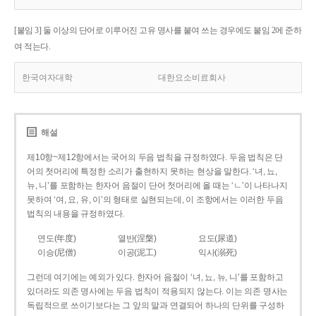
[붙임 3] 둘 이상의 단어로 이루어진 고유 명사를 붙여 쓰는 경우에도 붙임 2에 준하
여 적는다.
한국여자대학
대한요소비료회사
해설
제10항~제12항에서는 국어의 두음 법칙을 규정하였다. 두음 법칙은 단
어의 첫머리에 특정한 소리가 출현하지 못하는 현상을 말한다. ‘녀, 뇨,
뉴, 니’를 포함하는 한자어 음절이 단어 첫머리에 올 때는 ‘ㄴ’이 나타나지
못하여 ‘여, 요, 유, 이’의 형태로 실현되는데, 이 조항에서는 이러한 두음
법칙의 내용을 규정하였다.
연도(年度)
열반(涅槃)
요도(尿道)
이승(尼僧)
이공(泥工)
익사(溺死)
그런데 여기에는 예외가 있다. 한자어 음절이 ‘녀, 뇨, 뉴, 니’를 포함하고
있더라도 의존 명사에는 두음 법칙이 적용되지 않는다. 이는 의존 명사는
독립적으로 쓰이기보다는 그 앞의 말과 연결되어 하나의 단위를 구성하