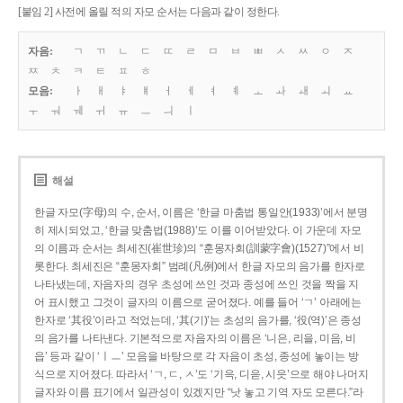
[붙임 2] 사전에 올릴 적의 자모 순서는 다음과 같이 정한다.
자음:
ㄱ
ㄲ
ㄴ
ㄷ
ㄸ
ㄹ
ㅁ
ㅂ
ㅃ
ㅅ
ㅆ
ㅇ
ㅈ
ㅉ
ㅊ
ㅋ
ㅌ
ㅍ
ㅎ
모음:
ㅏ
ㅐ
ㅑ
ㅒ
ㅓ
ㅔ
ㅕ
ㅖ
ㅗ
ㅘ
ㅙ
ㅚ
ㅛ
ㅜ
ㅝ
ㅞ
ㅟ
ㅠ
ㅡ
ㅢ
ㅣ
해설
한글 자모(字母)의 수, 순서, 이름은 ‘한글 마춤법 통일안(1933)’에서 분명
히 제시되었고, ‘한글 맞춤법(1988)’도 이를 이어받았다. 이 가운데 자모
의 이름과 순서는 최세진(崔世珍)의 “훈몽자회(訓蒙字會)(1527)”에서 비
롯한다. 최세진은 “훈몽자회” 범례(凡例)에서 한글 자모의 음가를 한자로
나타냈는데, 자음자의 경우 초성에 쓰인 것과 종성에 쓰인 것을 짝을 지
어 표시했고 그것이 글자의 이름으로 굳어졌다. 예를 들어 ‘ㄱ’ 아래에는
한자로 ‘其役’이라고 적었는데, ‘其(기)’는 초성의 음가를, ‘役(역)’은 종성
의 음가를 나타낸다. 기본적으로 자음자의 이름은 ‘니은, 리을, 미음, 비
읍’ 등과 같이 ‘ㅣㅡ’ 모음을 바탕으로 각 자음이 초성, 종성에 놓이는 방
식으로 지어졌다. 따라서 ‘ㄱ, ㄷ, ㅅ’도 ‘기윽, 디읃, 시읏’으로 해야 나머지
글자와 이름 표기에서 일관성이 있겠지만 “낫 놓고 기역 자도 모른다.”라