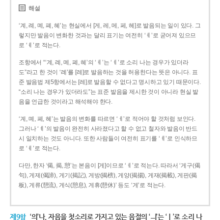
해설
‘계, 례, 몌, 폐, 혜’는 현실에서 [게, 레, 메, 페, 헤]로 발음되는 일이 있다. 그
렇지만 발음이 변화한 것과는 달리 표기는 여전히 ‘ㅖ’로 굳어져 있으므
로 ‘ㅖ’로 적는다.
조항에서 “‘계, 례, 몌, 폐, 혜’의 ‘ㅖ’는 ‘ㅔ’로 소리 나는 경우가 있더라
도”라고 한 것이 ‘례’를 [레]로 발음하는 것을 허용한다는 뜻은 아니다. 표
준 발음법 제5항에서는 [레]로 발음할 수 없다고 명시하고 있기 때문이다.
“소리 나는 경우가 있더라도”는 표준 발음을 제시한 것이 아니라 현실 발
음을 언급한 것이라고 해석해야 한다.
‘계, 몌, 폐, 혜’는 발음의 변화를 따르면 ‘ㅔ’로 적어야 할 것처럼 보인다.
그러나 ‘ㅖ’의 발음이 완전히 사라졌다고 할 수 없고 철자와 발음이 반드
시 일치하는 것도 아니다. 또한 사람들이 여전히 표기를 ‘ㅖ’로 인식하므
로 ‘ㅖ’로 적는다.
다만, 한자 ‘偈, 揭, 憩’는 본음이 [게]이므로 ‘ㅔ’로 적는다. 따라서 ‘게구(偈
句), 게제(偈諦), 게기(揭記), 게방(揭榜), 게양(揭揚), 게재(揭載), 게판(揭
板), 게류(憩流), 게식(憩息), 게휴(憩休)’ 등도 ‘게’로 적는다.
제9항
‘의’나, 자음을 첫소리로 가지고 있는 음절의 ‘ㅢ’는 ‘ㅣ’로 소리 나