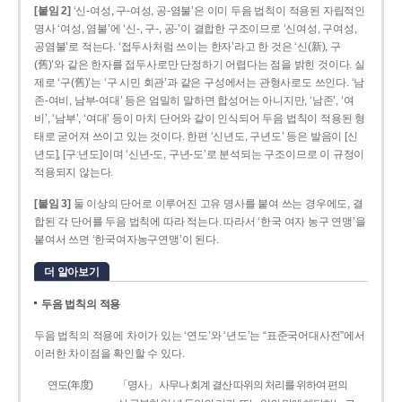
[붙임 2]
‘신-여성, 구-여성, 공-염불’은 이미 두음 법칙이 적용된 자립적인
명사 ‘여성, 염불’에 ‘신-, 구-, 공-’이 결합한 구조이므로 ‘신여성, 구여성,
공염불’로 적는다. ‘접두사처럼 쓰이는 한자’라고 한 것은 ‘신(新), 구
(舊)’와 같은 한자를 접두사로만 단정하기 어렵다는 점을 밝힌 것이다. 실
제로 ‘구(舊)’는 ‘구 시민 회관’과 같은 구성에서는 관형사로도 쓰인다. ‘남
존­-여비, 남부-­여대’ 등은 엄밀히 말하면 합성어는 아니지만, ‘남존’, ‘여
비’, ‘남부’, ‘여대’ 등이 마치 단어와 같이 인식되어 두음 법칙이 적용된 형
태로 굳어져 쓰이고 있는 것이다. 한편 ‘신년도, 구년도’ 등은 발음이 [신
년도], [구ː년도]이며 ‘신년­-도, 구년-­도’로 분석되는 구조이므로 이 규정이
적용되지 않는다.
[붙임 3]
둘 이상의 단어로 이루어진 고유 명사를 붙여 쓰는 경우에도, 결
합된 각 단어를 두음 법칙에 따라 적는다. 따라서 ‘한국 여자 농구 연맹’을
붙여서 쓰면 ‘한국여자농구연맹’이 된다.
더 알아보기
두음 법칙의 적용
두음 법칙의 적용에 차이가 있는 ‘연도’와 ‘년도’는 “표준국어대사전”에서
이러한 차이점을 확인할 수 있다.
연도(年度)
「명사」 사무나 회계 결산 따위의 처리를 위하여 편의