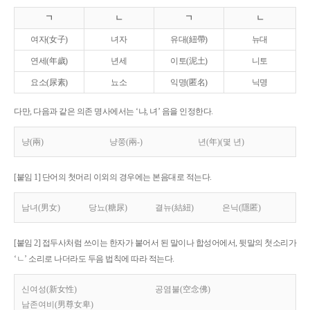
ㄱ
ㄴ
ㄱ
ㄴ
여자(女子)
녀자
유대(紐帶)
뉴대
연세(年歲)
년세
이토(泥土)
니토
요소(尿素)
뇨소
익명(匿名)
닉명
다만, 다음과 같은 의존 명사에서는 ‘냐, 녀’ 음을 인정한다.
냥(兩)
냥쭝(兩-)
년(年)(몇 년)
[붙임 1] 단어의 첫머리 이외의 경우에는 본음대로 적는다.
남녀(男女)
당뇨(糖尿)
결뉴(結紐)
은닉(隱匿)
[붙임 2] 접두사처럼 쓰이는 한자가 붙어서 된 말이나 합성어에서, 뒷말의 첫소리가
‘ㄴ’ 소리로 나더라도 두음 법칙에 따라 적는다.
신여성(新女性)
공염불(空念佛)
남존여비(男尊女卑)