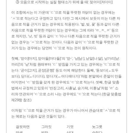
③ 모음으로 시작하는 실질 형태소가 뒤에 올 때: 젖어미[저더미]
이 조항에서는 이 가운데 ‘ㄷ’으로 적을 뚜렷한 까닭이 없는 경우에는
‘ㅅ’으로 적는다고 규정하고 있다. 다만 그 예시에서 보듯이 이는 다른 자
음으로 적을 근거가 없는 경우에도 적용된다. ‘밭, 빚, 꽃’ 등과 같이 다른
자음으로 적을 뚜렷한 까닭이 있는 경우에는 그에 따라 ‘ㅌ, ㅈ, ㅊ’ 등으
로 적지만, ‘낫, 빗’ 등과 같이 ‘ㄷ’이나 다른 자음으로 적을 뚜렷한 근거가
없는 경우는 ‘ㅅ’으로 적는 것이다. 다음과 같이 ‘ㄷ’으로 적을 뚜렷한 근
거가 있는 경우에는 당연히 ‘ㄷ’으로 적는 것이 원칙이다.
첫째, ‘맏이[마지], 맏아들[마다들]’의 ‘맏-’, ‘낟[낟ː], 낟알[나ː달], 낟가리[낟ː
까리]’의 ‘낟’처럼 원래부터 ‘ㄷ’ 받침을 가지고 있는 경우에는 ‘ㄷ’으로 적
는다. ‘곧이[고지], 곧장[곧짱]’ 등도 이에 해당한다. 둘째, ‘돋보다(←도두
보다), 딛다(←디디다), 얻다가(←어디에다가)’처럼 본말에서 준말이 만들
어지면서 ‘ㄷ’ 받침을 갖게 된 경우에도 ‘ㄷ’으로 적는다. 셋째, 한글 맞춤
법에서 규정하고 있듯이 ‘반짇고리, 사흗날, 숟가락, 이튿날’처럼 ‘ㄹ’ 소
리와 연관되어 ‘ㄷ’으로 소리 나는 경우에도 ‘ㄷ’으로 적는다.(한글 맞춤법
제29항 참조)
이처럼 ‘ㄷ’으로 적을 근거가 있는 경우가 아니어서 관습대로 ‘ㅅ’으로 적
는 예로는 다음과 같은 것들이 있다.
걸핏하면
그까짓
기껏
놋그릇
덧셈
빗장
삿대
숫접다