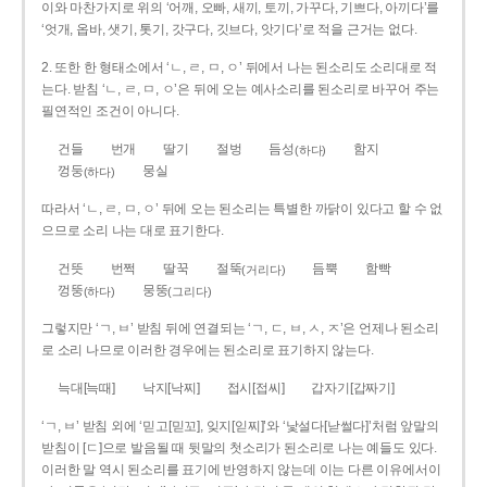
이와 마찬가지로 위의 ‘어깨, 오빠, 새끼, 토끼, 가꾸다, 기쁘다, 아끼다’를
‘엇개, 옵바, 샛기, 톳기, 갓구다, 깃브다, 앗기다’로 적을 근거는 없다.
2. 또한 한 형태소에서 ‘ㄴ, ㄹ, ㅁ, ㅇ’ 뒤에서 나는 된소리도 소리대로 적
는다. 받침 ‘ㄴ, ㄹ, ㅁ, ㅇ’은 뒤에 오는 예사소리를 된소리로 바꾸어 주는
필연적인 조건이 아니다.
건들
번개
딸기
절벙
듬성
함지
(하다)
껑둥
뭉실
(하다)
따라서 ‘ㄴ, ㄹ, ㅁ, ㅇ’ 뒤에 오는 된소리는 특별한 까닭이 있다고 할 수 없
으므로 소리 나는 대로 표기한다.
건뜻
번쩍
딸꾹
절뚝
듬뿍
함빡
(거리다)
껑뚱
뭉뚱
(하다)
(그리다)
그렇지만 ‘ㄱ, ㅂ’ 받침 뒤에 연결되는 ‘ㄱ, ㄷ, ㅂ, ㅅ, ㅈ’은 언제나 된소리
로 소리 나므로 이러한 경우에는 된소리로 표기하지 않는다.
늑대[늑때]
낙지[낙찌]
접시[접씨]
갑자기[갑짜기]
‘ㄱ, ㅂ’ 받침 외에 ‘믿고[믿꼬], 잊지[읻찌]’와 ‘낯설다[낟썰다]’처럼 앞말의
받침이 [ㄷ]으로 발음될 때 뒷말의 첫소리가 된소리로 나는 예들도 있다.
이러한 말 역시 된소리를 표기에 반영하지 않는데 이는 다른 이유에서이