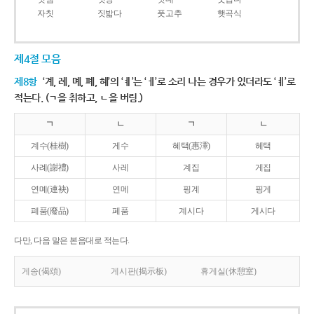
자칫
짓밟다
풋고추
햇곡식
제4절 모음
제8항
‘계, 례, 몌, 폐, 혜’의 ‘ㅖ’는 ‘ㅔ’로 소리 나는 경우가 있더라도 ‘ㅖ’로
적는다. (ㄱ을 취하고, ㄴ을 버림.)
ㄱ
ㄴ
ㄱ
ㄴ
계수(桂樹)
게수
혜택(惠澤)
헤택
사례(謝禮)
사레
계집
게집
연몌(連袂)
연메
핑계
핑게
폐품(廢品)
페품
계시다
게시다
다만, 다음 말은 본음대로 적는다.
게송(偈頌)
게시판(揭示板)
휴게실(休憩室)