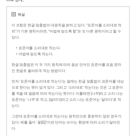
해설
이 조항은 한글 맞춤법의 대원칙을 밝히고 있다. “표준어를 소리대로 적
되”가 기본 원칙이라면, “어법에 맞도록 함”은 또 다른 원칙이라고 할 수
있다.
표준어를 소리대로 적는다.
어법에 맞도록 적는다.
한글 맞춤법은 이 두 가지 원칙에 따라 음성 언어인 표준어를 표음 문자
인 한글로 올바르게 적는 방법이다.
먼저 ‘표준어를 소리대로 적는다’는 말에는 한글 맞춤법이 표준어를 대상
으로 한다는 뜻이 담겨 있다. 그리고 ‘소리대로’ 적는다는 것은 그 표준어
를 적을 때 발음에 따라 적는다는 뜻이다. 이를테면 [나무]라고 소리 나는
표준어는 ‘나무’로 적고, [달리다]라고 소리 나는 표준어는 ‘달리다’로 적
는다.
그런데 표준어를 소리대로 적는다는 원칙만으로 충분하지 않은 경우가
있다. 예를 들어 ‘꽃[花]’이란 단어는 쓰이는 환경에 따라 소리가 달라진
다.