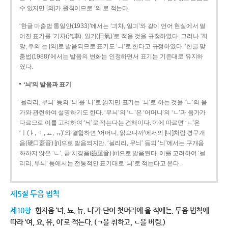
수 있지만 [의]가 원칙이므로 ‘의’로 적는다.
‘한글 마춤법 통일안(1933)’에서는 ‘긔챠, 일긔’와 같이 언어 현실에서 멀
어진 표기를 ‘기차(汽車), 일기(日氣)’로 적을 것을 규정하였다. 그러나 ‘희
망, 주의’는 [의]로 발음되므로 표기도 ‘ㅢ’로 한다고 규정하였다. ‘한글 맞
춤법(1988)’에서는 발음의 변화는 인정하면서 표기는 기존대로 유지하
였다.
‘늬’의 발음과 표기
‘늴리리, 무늬’ 등의 ‘늬’를 ‘니’로 읽지만 표기는 ‘늬’로 하는 것을 ‘ㄴ’의 음
가와 관련하여 설명하기도 한다. ‘무늬’의 ‘ㄴ’은 ‘어머니’의 ‘ㄴ’과 음가가
다르므로 이를 고려하여 ‘늬’로 적는다는 견해이다. 이에 따르면 ‘ㄴ’은
‘ㅣ(ㅑ, ㅕ, ㅛ, ㅠ)’와 결합하면 ‘어머니, 읽으니까’에서의 [니]처럼 경구개
음(硬口蓋音) [ɲ]으로 발음되지만, ‘늴리리, 무늬’ 등의 ‘늬’에서는 구개음
화하지 않은 ‘ㄴ’, 곧 치경음(齒莖音) [n]으로 발음된다. 이를 고려하여 ‘늴
리리, 무늬’ 등에서는 전통적인 표기대로 ‘늬’로 적는다고 본다.
제5절 두음 법칙
제10항
한자음 ‘녀, 뇨, 뉴, 니’가 단어 첫머리에 올 적에는, 두음 법칙에
따라 ‘여, 요, 유, 이’로 적는다. (ㄱ을 취하고, ㄴ을 버림.)