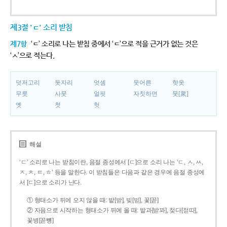
제3절 'ㄷ' 소리 받침
제7항
‘ㄷ’ 소리로 나는 받침 중에서 ‘ㄷ’으로 적을 근거가 없는 것은
‘ㅅ’으로 적는다.
덧저고리
돗자리
엇셈
웃어른
핫옷
무릇
사뭇
얼핏
자칫하면
뭇[衆]
옛
첫
헛
해설
‘ㄷ’ 소리로 나는 받침이란, 음절 종성에서 [ㄷ]으로 소리 나는 ‘ㄷ, ㅅ, ㅆ,
ㅈ, ㅊ, ㅌ, ㅎ’ 등을 말한다. 이 받침들은 다음과 같은 경우에 음절 종성에
서 [ㄷ]으로 소리가 난다.
① 형태소가 뒤에 오지 않을 때: 밭[받], 빚[빋], 꽃[꼳]
② 자음으로 시작하는 형태소가 뒤에 올 때: 밭과[받꽈], 젖다[젇따],
꽃병[꼳뼝]