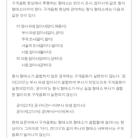
구개음화 현상에서 후행하는 형태소는 반드시 조사, 접미사와 같은 형식
형태소이어야 한다. 구개음화 현상에 관여하는 형식 형태소에는 다음과
같은 것이 있다.
이: 명사 파생 접미사(맏이, 해돋이)
부사 파생 접미사(같이, 굳이)
주격 조사(끝이, 밭이)
서술격 조사(끝이다, 밭이다)
사동 접미사(붙이다)
히: 피동 접미사(걷히다, 닫히다)
사동 접미사(굳히다)
형식 형태소가 결합하지 않은 경우에는 구개음화가 실현되지 않는다. ‘곧
이[고지]’는 부사 파생 접미사가 결합하여 부사가 되었으므로 구개음화가
실현되었지만, ‘곧이어’는 형식 형태소가 아닌 실질 형태소 부사가 결합
한 말이므로 구개음화가 실현되지 않는다.
곧이[고지]: 곧-­(어근)+­-이(부사 파생 접미사)
곧이어[고디어]: 곧(부사)+이어(부사)
현재 표준어에서 구개음화는 형태소와 형태소가 결합할 때 일어나는 현
상이다. 그러므로 ‘마디, 견디다’와 같이 하나의 형태소 내부에서는 구개
음화가 일어나지 않는다.