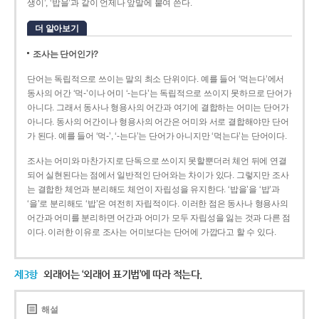
생이’, ‘밥을’과 같이 언제나 앞말에 붙여 쓴다.
더 알아보기
조사는 단어인가?
단어는 독립적으로 쓰이는 말의 최소 단위이다. 예를 들어 ‘먹는다’에서
동사의 어간 ‘먹-­’이나 어미 ‘­-는다’는 독립적으로 쓰이지 못하므로 단어가
아니다. 그래서 동사나 형용사의 어간과 여기에 결합하는 어미는 단어가
아니다. 동사의 어간이나 형용사의 어간은 어미와 서로 결합해야만 단어
가 된다. 예를 들어 ‘먹-’, ‘-는다’는 단어가 아니지만 ‘먹는다’는 단어이다.
조사는 어미와 마찬가지로 단독으로 쓰이지 못할뿐더러 체언 뒤에 연결
되어 실현된다는 점에서 일반적인 단어와는 차이가 있다. 그렇지만 조사
는 결합한 체언과 분리해도 체언이 자립성을 유지한다. ‘밥을’을 ‘밥’과
‘을’로 분리해도 ‘밥’은 여전히 자립적이다. 이러한 점은 동사나 형용사의
어간과 어미를 분리하면 어간과 어미가 모두 자립성을 잃는 것과 다른 점
이다. 이러한 이유로 조사는 어미보다는 단어에 가깝다고 할 수 있다.
제3항
외래어는 ‘외래어 표기법’에 따라 적는다.
해설