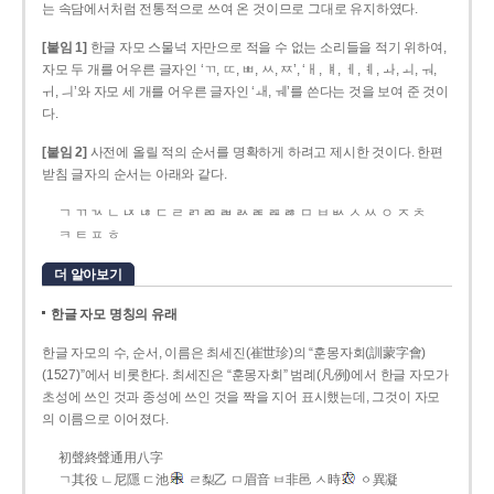
는 속담에서처럼 전통적으로 쓰여 온 것이므로 그대로 유지하였다.
[붙임 1]
한글 자모 스물넉 자만으로 적을 수 없는 소리들을 적기 위하여,
자모 두 개를 어우른 글자인 ‘ㄲ, ㄸ, ㅃ, ㅆ, ㅉ’, ‘ㅐ, ㅒ, ㅔ, ㅖ, ㅘ, ㅚ, ㅝ,
ㅟ, ㅢ’와 자모 세 개를 어우른 글자인 ‘ㅙ, ㅞ’를 쓴다는 것을 보여 준 것이
다.
[붙임 2]
사전에 올릴 적의 순서를 명확하게 하려고 제시한 것이다. 한편
받침 글자의 순서는 아래와 같다.
ㄱ ㄲ ㄳ ㄴ ㄵ ㄶ ㄷ ㄹ ㄺ ㄻ ㄼ ㄽ ㄾ ㄿ ㅀ ㅁ ㅂ ㅄ ㅅ ㅆ ㅇ ㅈ ㅊ
ㅋ ㅌ ㅍ ㅎ
더 알아보기
한글 자모 명칭의 유래
한글 자모의 수, 순서, 이름은 최세진(崔世珍)의 “훈몽자회(訓蒙字會)
(1527)”에서 비롯한다. 최세진은 “훈몽자회” 범례(凡例)에서 한글 자모가
초성에 쓰인 것과 종성에 쓰인 것을 짝을 지어 표시했는데, 그것이 자모
의 이름으로 이어졌다.
初聲終聲通用八字
ㄱ其役 ㄴ尼隱 ㄷ池
ㄹ梨乙 ㅁ眉音 ㅂ非邑 ㅅ時
ㆁ異凝