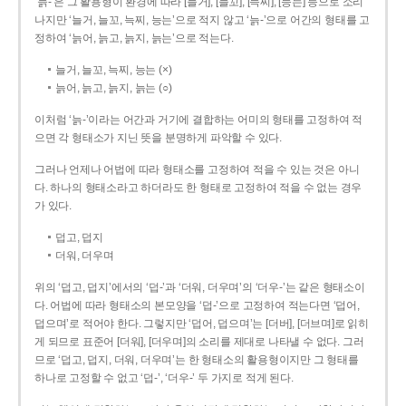
‘늙-’은 그 활용형이 환경에 따라 [늘거], [늘꼬], [늑찌], [능는] 등으로 소리
나지만 ‘늘거, 늘꼬, 늑찌, 능는’으로 적지 않고 ‘늙-’으로 어간의 형태를 고
정하여 ‘늙어, 늙고, 늙지, 늙는’으로 적는다.
늘거, 늘꼬, 늑찌, 능는 (×)
늙어, 늙고, 늙지, 늙는 (○)
이처럼 ‘늙-­’이라는 어간과 거기에 결합하는 어미의 형태를 고정하여 적
으면 각 형태소가 지닌 뜻을 분명하게 파악할 수 있다.
그러나 언제나 어법에 따라 형태소를 고정하여 적을 수 있는 것은 아니
다. 하나의 형태소라고 하더라도 한 형태로 고정하여 적을 수 없는 경우
가 있다.
덥고, 덥지
더워, 더우며
위의 ‘덥고, 덥지’에서의 ‘덥-­’과 ‘더워, 더우며’의 ‘더우-­’는 같은 형태소이
다. 어법에 따라 형태소의 본모양을 ‘덥-­’으로 고정하여 적는다면 ‘덥어,
덥으며’로 적어야 한다. 그렇지만 ‘덥어, 덥으며’는 [더버], [더브며]로 읽히
게 되므로 표준어 [더워], [더우며]의 소리를 제대로 나타낼 수 없다. 그러
므로 ‘덥고, 덥지, 더워, 더우며’는 한 형태소의 활용형이지만 그 형태를
하나로 고정할 수 없고 ‘덥-’, ‘더우-’ 두 가지로 적게 된다.