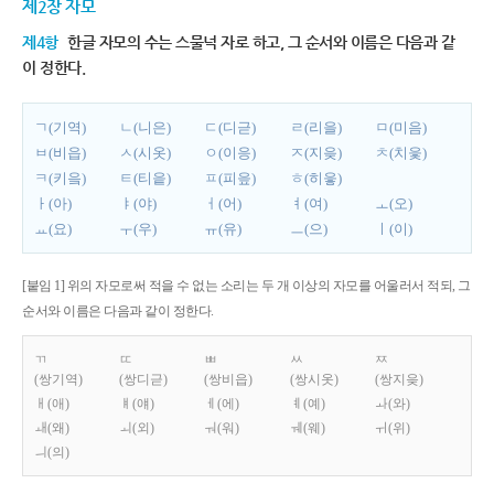
제2장 자모
제4항
한글 자모의 수는 스물넉 자로 하고, 그 순서와 이름은 다음과 같
이 정한다.
ㄱ(기역)
ㄴ(니은)
ㄷ(디귿)
ㄹ(리을)
ㅁ(미음)
ㅂ(비읍)
ㅅ(시옷)
ㅇ(이응)
ㅈ(지읒)
ㅊ(치읓)
ㅋ(키읔)
ㅌ(티읕)
ㅍ(피읖)
ㅎ(히읗)
ㅏ(아)
ㅑ(야)
ㅓ(어)
ㅕ(여)
ㅗ(오)
ㅛ(요)
ㅜ(우)
ㅠ(유)
ㅡ(으)
ㅣ(이)
[붙임 1] 위의 자모로써 적을 수 없는 소리는 두 개 이상의 자모를 어울러서 적되, 그
순서와 이름은 다음과 같이 정한다.
ㄲ
ㄸ
ㅃ
ㅆ
ㅉ
(쌍기역)
(쌍디귿)
(쌍비읍)
(쌍시옷)
(쌍지읒)
ㅐ(애)
ㅒ(얘)
ㅔ(에)
ㅖ(예)
ㅘ(와)
ㅙ(왜)
ㅚ(외)
ㅝ(워)
ㅞ(웨)
ㅟ(위)
ㅢ(의)