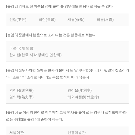
[붙임 2] 외자로 된 이름을 성에 붙여 쓸 경우에도 본음대로 적을 수 있다.
신립(申砬)
최린(崔麟)
채륜(蔡倫)
하륜(河崙)
[붙임 3] 준말에서 본음으로 소리 나는 것은 본음대로 적는다.
국련(국제 연합)
한시련(한국 시각 장애인 연합회)
[붙임 4] 접두사처럼 쓰이는 한자가 붙어서 된 말이나 합성어에서, 뒷말의 첫소리가
‘ㄴ’ 또는 ‘ㄹ’ 소리로 나더라도 두음 법칙에 따라 적는다.
역이용(逆利用)
연이율(年利率)
열역학(熱力學)
해외여행(海外旅行)
[붙임 5] 둘 이상의 단어로 이루어진 고유 명사를 붙여 쓰는 경우나 십진법에 따라
쓰는 수(數)도 붙임 4에 준하여 적는다.
서울여관
신흥이발관