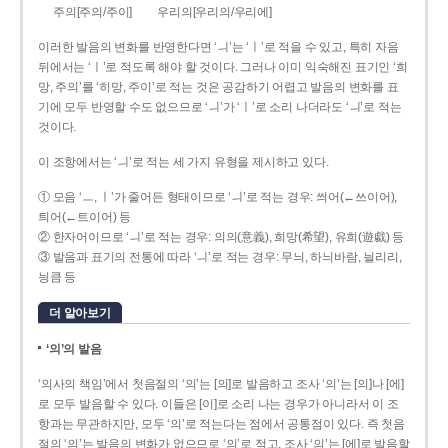
주의[주의/주이]
우리의[우리의/우리에]
이러한 발음의 변화를 반영한다면 ‘ㅢ’는 ‘ㅣ’로 적을 수 있고, 특히 자음
뒤에서는 ‘ㅣ’로 적도록 해야 할 것이다. 그러나 이미 익숙해진 표기인 ‘희
망, 주의’를 ‘히망, 주이’로 적는 것은 공감하기 어렵고 발음의 변화를 표
기에 모두 반영할 수도 없으므로 ‘ㅢ’가 ‘ㅣ’로 소리 나더라도 ‘ㅢ’로 적는
것이다.
이 조항에서는 ‘ㅢ’로 적는 세 가지 유형을 제시하고 있다.
① 모음 ‘ㅡ, ㅣ’가 줄어든 형태이므로 ‘ㅢ’로 적는 경우: 씌어(←쓰이어),
틔어(←트이어) 등
② 한자어이므로 ‘ㅢ’로 적는 경우: 의의(意義), 희망(希望), 유희(遊戱) 등
③ 발음과 표기의 전통에 따라 ‘ㅢ’로 적는 경우: 무늬, 하늬바람, 늴리리,
닁큼 등
더 알아보기
‘의’의 발음
‘의사의 책임’에서 첫음절의 ‘의’는 [의]로 발음하고 조사 ‘의’는 [의]나 [에]
로 모두 발음할 수 있다. 이들은 [이]로 소리 나는 경우가 아니라서 이 조
항과는 무관하지만, 모두 ‘의’로 적는다는 점에서 공통점이 있다. 즉 첫음
절의 ‘의’는 발음의 변화가 없으므로 ‘의’로 적고, 조사 ‘의’는 [에]로 발음할