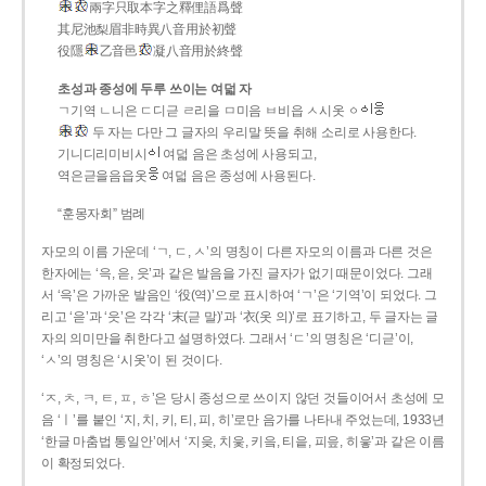
兩字只取本字之釋俚語爲聲
其尼池梨眉非時異八音用於初聲
役隱
乙音邑
凝八音用於終聲
초성과 종성에 두루 쓰이는 여덟 자
ㄱ기역 ㄴ니은 ㄷ디귿 ㄹ리을 ㅁ미음 ㅂ비읍 ㅅ시옷 ㆁ
두 자는 다만 그 글자의 우리말 뜻을 취해 소리로 사용한다.
기니디리미비시
여덟 음은 초성에 사용되고,
역은귿을음읍옷
여덟 음은 종성에 사용된다.
“훈몽자회” 범례
자모의 이름 가운데 ‘ㄱ, ㄷ, ㅅ’의 명칭이 다른 자모의 이름과 다른 것은
한자에는 ‘윽, 읃, 읏’과 같은 발음을 가진 글자가 없기 때문이었다. 그래
서 ‘윽’은 가까운 발음인 ‘役(역)’으로 표시하여 ‘ㄱ’은 ‘기역’이 되었다. 그
리고 ‘읃’과 ‘읏’은 각각 ‘末(귿 말)’과 ‘衣(옷 의)’로 표기하고, 두 글자는 글
자의 의미만을 취한다고 설명하였다. 그래서 ‘ㄷ’의 명칭은 ‘디귿’이,
‘ㅅ’의 명칭은 ‘시옷’이 된 것이다.
‘ㅈ, ㅊ, ㅋ, ㅌ, ㅍ, ㅎ’은 당시 종성으로 쓰이지 않던 것들이어서 초성에 모
음 ‘ㅣ’를 붙인 ‘지, 치, 키, 티, 피, 히’로만 음가를 나타내 주었는데, 1933년
‘한글 마춤법 통일안’에서 ‘지읒, 치읓, 키읔, 티읕, 피읖, 히읗’과 같은 이름
이 확정되었다.