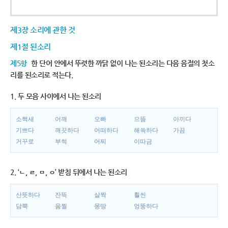
제3장 소리에 관한 것
제1절 된소리
제5항
한 단어 안에서 뚜렷한 까닭 없이 나는 된소리는 다음 음절의 첫소
리를 된소리로 적는다.
1. 두 모음 사이에서 나는 된소리
소쩍새
어깨
오빠
으뜸
아끼다
기쁘다
깨끗하다
어떠하다
해쓱하다
가끔
거꾸로
부썩
어찌
이따금
2. ‘ㄴ, ㄹ, ㅁ, ㅇ’ 받침 뒤에서 나는 된소리
산뜻하다
잔뜩
살짝
훨씬
담뿍
움찔
몽땅
엉뚱하다