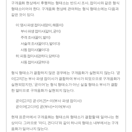
구개음화 현상에서 후행하는 형태소는 반드시 조사, 접미사와 같은 형식
형태소이어야 한다. 구개음화 현상에 관여하는 형식 형태소에는 다음과
같은 것이 있다.
이: 명사 파생 접미사(맏이, 해돋이)
부사 파생 접미사(같이, 굳이)
주격 조사(끝이, 밭이)
서술격 조사(끝이다, 밭이다)
사동 접미사(붙이다)
히: 피동 접미사(걷히다, 닫히다)
사동 접미사(굳히다)
형식 형태소가 결합하지 않은 경우에는 구개음화가 실현되지 않는다. ‘곧
이[고지]’는 부사 파생 접미사가 결합하여 부사가 되었으므로 구개음화가
실현되었지만, ‘곧이어’는 형식 형태소가 아닌 실질 형태소 부사가 결합
한 말이므로 구개음화가 실현되지 않는다.
곧이[고지]: 곧-­(어근)+­-이(부사 파생 접미사)
곧이어[고디어]: 곧(부사)+이어(부사)
현재 표준어에서 구개음화는 형태소와 형태소가 결합할 때 일어나는 현
상이다. 그러므로 ‘마디, 견디다’와 같이 하나의 형태소 내부에서는 구개
음화가 일어나지 않는다.