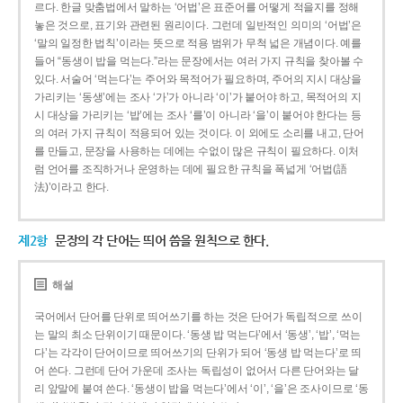
르다. 한글 맞춤법에서 말하는 ‘어법’은 표준어를 어떻게 적을지를 정해
놓은 것으로, 표기와 관련된 원리이다. 그런데 일반적인 의미의 ‘어법’은
‘말의 일정한 법칙’이라는 뜻으로 적용 범위가 무척 넓은 개념이다. 예를
들어 “동생이 밥을 먹는다.”라는 문장에서는 여러 가지 규칙을 찾아볼 수
있다. 서술어 ‘먹는다’는 주어와 목적어가 필요하며, 주어의 지시 대상을
가리키는 ‘동생’에는 조사 ‘가’가 아니라 ‘이’가 붙어야 하고, 목적어의 지
시 대상을 가리키는 ‘밥’에는 조사 ‘를’이 아니라 ‘을’이 붙어야 한다는 등
의 여러 가지 규칙이 적용되어 있는 것이다. 이 외에도 소리를 내고, 단어
를 만들고, 문장을 사용하는 데에는 수없이 많은 규칙이 필요하다. 이처
럼 언어를 조직하거나 운영하는 데에 필요한 규칙을 폭넓게 ‘어법(語
法)’이라고 한다.
제2항
문장의 각 단어는 띄어 씀을 원칙으로 한다.
해설
국어에서 단어를 단위로 띄어쓰기를 하는 것은 단어가 독립적으로 쓰이
는 말의 최소 단위이기 때문이다. ‘동생 밥 먹는다’에서 ‘동생’, ‘밥’, ‘먹는
다’는 각각이 단어이므로 띄어쓰기의 단위가 되어 ‘동생 밥 먹는다’로 띄
어 쓴다. 그런데 단어 가운데 조사는 독립성이 없어서 다른 단어와는 달
리 앞말에 붙여 쓴다. ‘동생이 밥을 먹는다’에서 ‘이’, ‘을’은 조사이므로 ‘동