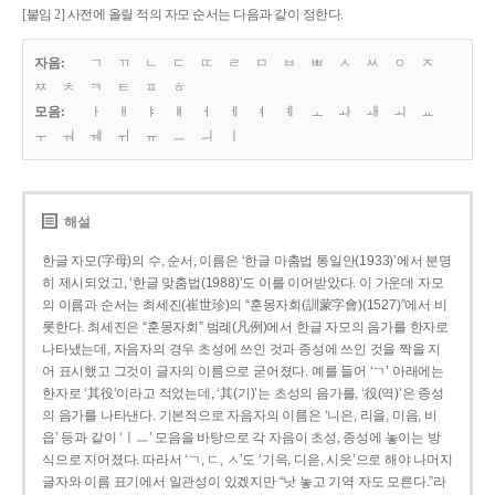
[붙임 2] 사전에 올릴 적의 자모 순서는 다음과 같이 정한다.
자음:
ㄱ
ㄲ
ㄴ
ㄷ
ㄸ
ㄹ
ㅁ
ㅂ
ㅃ
ㅅ
ㅆ
ㅇ
ㅈ
ㅉ
ㅊ
ㅋ
ㅌ
ㅍ
ㅎ
모음:
ㅏ
ㅐ
ㅑ
ㅒ
ㅓ
ㅔ
ㅕ
ㅖ
ㅗ
ㅘ
ㅙ
ㅚ
ㅛ
ㅜ
ㅝ
ㅞ
ㅟ
ㅠ
ㅡ
ㅢ
ㅣ
해설
한글 자모(字母)의 수, 순서, 이름은 ‘한글 마춤법 통일안(1933)’에서 분명
히 제시되었고, ‘한글 맞춤법(1988)’도 이를 이어받았다. 이 가운데 자모
의 이름과 순서는 최세진(崔世珍)의 “훈몽자회(訓蒙字會)(1527)”에서 비
롯한다. 최세진은 “훈몽자회” 범례(凡例)에서 한글 자모의 음가를 한자로
나타냈는데, 자음자의 경우 초성에 쓰인 것과 종성에 쓰인 것을 짝을 지
어 표시했고 그것이 글자의 이름으로 굳어졌다. 예를 들어 ‘ㄱ’ 아래에는
한자로 ‘其役’이라고 적었는데, ‘其(기)’는 초성의 음가를, ‘役(역)’은 종성
의 음가를 나타낸다. 기본적으로 자음자의 이름은 ‘니은, 리을, 미음, 비
읍’ 등과 같이 ‘ㅣㅡ’ 모음을 바탕으로 각 자음이 초성, 종성에 놓이는 방
식으로 지어졌다. 따라서 ‘ㄱ, ㄷ, ㅅ’도 ‘기윽, 디읃, 시읏’으로 해야 나머지
글자와 이름 표기에서 일관성이 있겠지만 “낫 놓고 기역 자도 모른다.”라