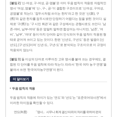
[붙임 2]
‘신-여성, 구-여성, 공-염불’은 이미 두음 법칙이 적용된 자립적인
명사 ‘여성, 염불’에 ‘신-, 구-, 공-’이 결합한 구조이므로 ‘신여성, 구여성,
공염불’로 적는다. ‘접두사처럼 쓰이는 한자’라고 한 것은 ‘신(新), 구
(舊)’와 같은 한자를 접두사로만 단정하기 어렵다는 점을 밝힌 것이다. 실
제로 ‘구(舊)’는 ‘구 시민 회관’과 같은 구성에서는 관형사로도 쓰인다. ‘남
존­-여비, 남부-­여대’ 등은 엄밀히 말하면 합성어는 아니지만, ‘남존’, ‘여
비’, ‘남부’, ‘여대’ 등이 마치 단어와 같이 인식되어 두음 법칙이 적용된 형
태로 굳어져 쓰이고 있는 것이다. 한편 ‘신년도, 구년도’ 등은 발음이 [신
년도], [구ː년도]이며 ‘신년­-도, 구년-­도’로 분석되는 구조이므로 이 규정이
적용되지 않는다.
[붙임 3]
둘 이상의 단어로 이루어진 고유 명사를 붙여 쓰는 경우에도, 결
합된 각 단어를 두음 법칙에 따라 적는다. 따라서 ‘한국 여자 농구 연맹’을
붙여서 쓰면 ‘한국여자농구연맹’이 된다.
더 알아보기
두음 법칙의 적용
두음 법칙의 적용에 차이가 있는 ‘연도’와 ‘년도’는 “표준국어대사전”에서
이러한 차이점을 확인할 수 있다.
연도(年度)
「명사」 사무나 회계 결산 따위의 처리를 위하여 편의