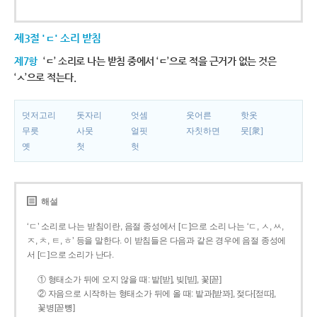
제3절 'ㄷ' 소리 받침
제7항
‘ㄷ’ 소리로 나는 받침 중에서 ‘ㄷ’으로 적을 근거가 없는 것은
‘ㅅ’으로 적는다.
덧저고리
돗자리
엇셈
웃어른
핫옷
무릇
사뭇
얼핏
자칫하면
뭇[衆]
옛
첫
헛
해설
‘ㄷ’ 소리로 나는 받침이란, 음절 종성에서 [ㄷ]으로 소리 나는 ‘ㄷ, ㅅ, ㅆ,
ㅈ, ㅊ, ㅌ, ㅎ’ 등을 말한다. 이 받침들은 다음과 같은 경우에 음절 종성에
서 [ㄷ]으로 소리가 난다.
① 형태소가 뒤에 오지 않을 때: 밭[받], 빚[빋], 꽃[꼳]
② 자음으로 시작하는 형태소가 뒤에 올 때: 밭과[받꽈], 젖다[젇따],
꽃병[꼳뼝]