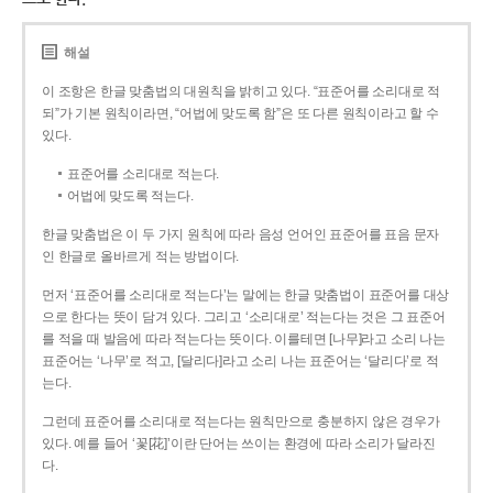
해설
이 조항은 한글 맞춤법의 대원칙을 밝히고 있다. “표준어를 소리대로 적
되”가 기본 원칙이라면, “어법에 맞도록 함”은 또 다른 원칙이라고 할 수
있다.
표준어를 소리대로 적는다.
어법에 맞도록 적는다.
한글 맞춤법은 이 두 가지 원칙에 따라 음성 언어인 표준어를 표음 문자
인 한글로 올바르게 적는 방법이다.
먼저 ‘표준어를 소리대로 적는다’는 말에는 한글 맞춤법이 표준어를 대상
으로 한다는 뜻이 담겨 있다. 그리고 ‘소리대로’ 적는다는 것은 그 표준어
를 적을 때 발음에 따라 적는다는 뜻이다. 이를테면 [나무]라고 소리 나는
표준어는 ‘나무’로 적고, [달리다]라고 소리 나는 표준어는 ‘달리다’로 적
는다.
그런데 표준어를 소리대로 적는다는 원칙만으로 충분하지 않은 경우가
있다. 예를 들어 ‘꽃[花]’이란 단어는 쓰이는 환경에 따라 소리가 달라진
다.