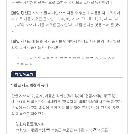
는 속담에서처럼 전통적으로 쓰여 온 것이므로 그대로 유지하였다.
[붙임 1]
한글 자모 스물넉 자만으로 적을 수 없는 소리들을 적기 위하여,
자모 두 개를 어우른 글자인 ‘ㄲ, ㄸ, ㅃ, ㅆ, ㅉ’, ‘ㅐ, ㅒ, ㅔ, ㅖ, ㅘ, ㅚ, ㅝ,
ㅟ, ㅢ’와 자모 세 개를 어우른 글자인 ‘ㅙ, ㅞ’를 쓴다는 것을 보여 준 것이
다.
[붙임 2]
사전에 올릴 적의 순서를 명확하게 하려고 제시한 것이다. 한편
받침 글자의 순서는 아래와 같다.
ㄱ ㄲ ㄳ ㄴ ㄵ ㄶ ㄷ ㄹ ㄺ ㄻ ㄼ ㄽ ㄾ ㄿ ㅀ ㅁ ㅂ ㅄ ㅅ ㅆ ㅇ ㅈ ㅊ
ㅋ ㅌ ㅍ ㅎ
더 알아보기
한글 자모 명칭의 유래
한글 자모의 수, 순서, 이름은 최세진(崔世珍)의 “훈몽자회(訓蒙字會)
(1527)”에서 비롯한다. 최세진은 “훈몽자회” 범례(凡例)에서 한글 자모가
초성에 쓰인 것과 종성에 쓰인 것을 짝을 지어 표시했는데, 그것이 자모
의 이름으로 이어졌다.
初聲終聲通用八字
ㄱ其役 ㄴ尼隱 ㄷ池
ㄹ梨乙 ㅁ眉音 ㅂ非邑 ㅅ時
ㆁ異凝