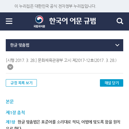
이 누리집은 대한민국 공식 전자정부 누리집입니다.
한글 맞춤법
[시행 2017. 3. 28.] 문화체육관광부 고시 제2017-12호(2017. 3. 28.)
규정 목록 보기
해설 닫기
본문
제1장 총칙
제1항
한글 맞춤법은 표준어를 소리대로 적되, 어법에 맞도록 함을 원칙
으로 한다.