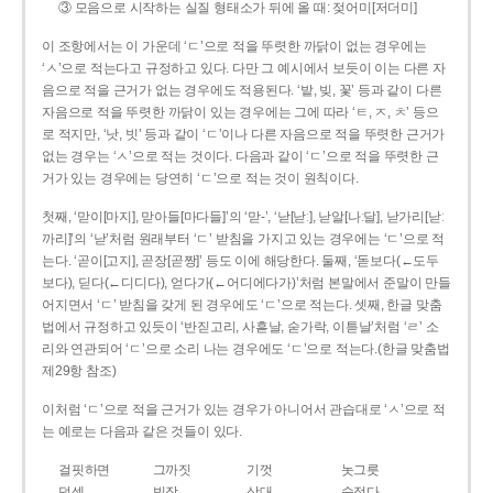
③ 모음으로 시작하는 실질 형태소가 뒤에 올 때: 젖어미[저더미]
이 조항에서는 이 가운데 ‘ㄷ’으로 적을 뚜렷한 까닭이 없는 경우에는
‘ㅅ’으로 적는다고 규정하고 있다. 다만 그 예시에서 보듯이 이는 다른 자
음으로 적을 근거가 없는 경우에도 적용된다. ‘밭, 빚, 꽃’ 등과 같이 다른
자음으로 적을 뚜렷한 까닭이 있는 경우에는 그에 따라 ‘ㅌ, ㅈ, ㅊ’ 등으
로 적지만, ‘낫, 빗’ 등과 같이 ‘ㄷ’이나 다른 자음으로 적을 뚜렷한 근거가
없는 경우는 ‘ㅅ’으로 적는 것이다. 다음과 같이 ‘ㄷ’으로 적을 뚜렷한 근
거가 있는 경우에는 당연히 ‘ㄷ’으로 적는 것이 원칙이다.
첫째, ‘맏이[마지], 맏아들[마다들]’의 ‘맏-’, ‘낟[낟ː], 낟알[나ː달], 낟가리[낟ː
까리]’의 ‘낟’처럼 원래부터 ‘ㄷ’ 받침을 가지고 있는 경우에는 ‘ㄷ’으로 적
는다. ‘곧이[고지], 곧장[곧짱]’ 등도 이에 해당한다. 둘째, ‘돋보다(←도두
보다), 딛다(←디디다), 얻다가(←어디에다가)’처럼 본말에서 준말이 만들
어지면서 ‘ㄷ’ 받침을 갖게 된 경우에도 ‘ㄷ’으로 적는다. 셋째, 한글 맞춤
법에서 규정하고 있듯이 ‘반짇고리, 사흗날, 숟가락, 이튿날’처럼 ‘ㄹ’ 소
리와 연관되어 ‘ㄷ’으로 소리 나는 경우에도 ‘ㄷ’으로 적는다.(한글 맞춤법
제29항 참조)
이처럼 ‘ㄷ’으로 적을 근거가 있는 경우가 아니어서 관습대로 ‘ㅅ’으로 적
는 예로는 다음과 같은 것들이 있다.
걸핏하면
그까짓
기껏
놋그릇
덧셈
빗장
삿대
숫접다