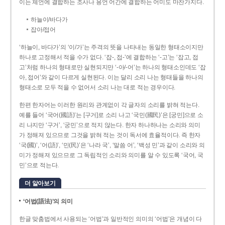
이는 체언에 결합하는 조사나 용언 어간에 결합하는 어미도 마찬가지다.
하늘이/바다가
잡아/접어
‘하늘이, 바다가’의 ‘이/가’는 주격의 뜻을 나타내는 동일한 형태소이지만
하나로 고정해서 적을 수가 없다. ‘잡-, 접-’에 결합하는 ‘-고’는 ‘잡고, 접
고’처럼 하나의 형태로만 실현되지만 ‘-아/-어’는 하나의 형태소인데도 ‘잡
아, 접어’와 같이 다르게 실현된다. 이는 달리 소리 나는 형태들을 하나의
형태소로 모두 적을 수 없어서 소리 나는 대로 적는 경우이다.
한편 한자어는 이러한 원리와 관계없이 각 글자의 소리를 밝혀 적는다.
예를 들어 ‘국어(國語)’는 [구거]로 소리 나고 ‘국민(國民)’은 [궁민]으로 소
리 나지만 ‘구거’, ‘궁민’으로 적지 않는다. 한자 하나하나는 소리와 의미
가 정해져 있으므로 그것을 밝혀 적는 것이 독서에 효율적이다. 즉 한자
‘국(國)’, ‘어(語)’, ‘민(民)’은 ‘나라 국’, ‘말씀 어’, ‘백성 민’과 같이 소리와 의
미가 정해져 있으므로 그 독립적인 소리와 의미를 알 수 있도록 ‘국어, 국
민’으로 적는다.
더 알아보기
‘어법(語法)’의 의미
한글 맞춤법에서 사용되는 ‘어법’과 일반적인 의미의 ‘어법’은 개념이 다