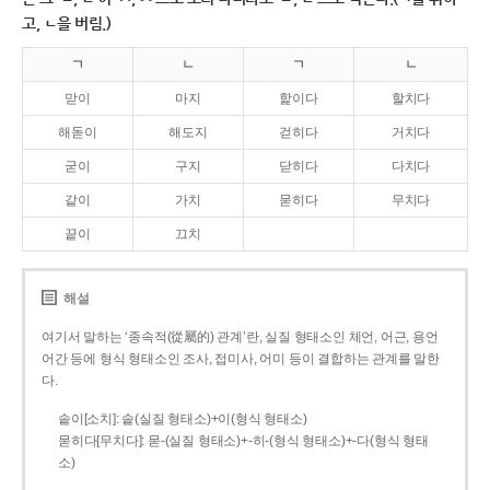
고, ㄴ을 버림.)
ㄱ
ㄴ
ㄱ
ㄴ
맏이
마지
핥이다
할치다
해돋이
해도지
걷히다
거치다
굳이
구지
닫히다
다치다
같이
가치
묻히다
무치다
끝이
끄치
해설
여기서 말하는 ‘종속적(從屬的) 관계’란, 실질 형태소인 체언, 어근, 용언
어간 등에 형식 형태소인 조사, 접미사, 어미 등이 결합하는 관계를 말한
다.
솥이[소치]: 솥(실질 형태소)+이(형식 형태소)
묻히다[무치다]: 묻­-(실질 형태소)+­-히­-(형식 형태소)+-다(형식 형태
소)