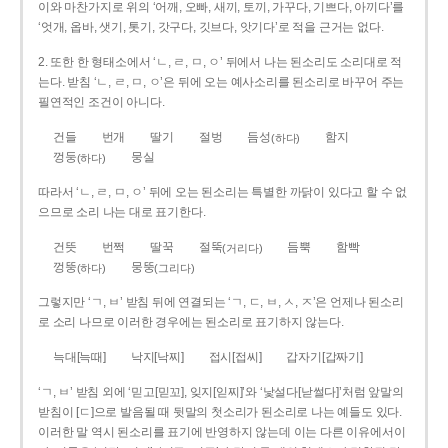
이와 마찬가지로 위의 ‘어깨, 오빠, 새끼, 토끼, 가꾸다, 기쁘다, 아끼다’를
‘엇개, 옵바, 샛기, 톳기, 갓구다, 깃브다, 앗기다’로 적을 근거는 없다.
2. 또한 한 형태소에서 ‘ㄴ, ㄹ, ㅁ, ㅇ’ 뒤에서 나는 된소리도 소리대로 적
는다. 받침 ‘ㄴ, ㄹ, ㅁ, ㅇ’은 뒤에 오는 예사소리를 된소리로 바꾸어 주는
필연적인 조건이 아니다.
건들
번개
딸기
절벙
듬성
함지
(하다)
껑둥
뭉실
(하다)
따라서 ‘ㄴ, ㄹ, ㅁ, ㅇ’ 뒤에 오는 된소리는 특별한 까닭이 있다고 할 수 없
으므로 소리 나는 대로 표기한다.
건뜻
번쩍
딸꾹
절뚝
듬뿍
함빡
(거리다)
껑뚱
뭉뚱
(하다)
(그리다)
그렇지만 ‘ㄱ, ㅂ’ 받침 뒤에 연결되는 ‘ㄱ, ㄷ, ㅂ, ㅅ, ㅈ’은 언제나 된소리
로 소리 나므로 이러한 경우에는 된소리로 표기하지 않는다.
늑대[늑때]
낙지[낙찌]
접시[접씨]
갑자기[갑짜기]
‘ㄱ, ㅂ’ 받침 외에 ‘믿고[믿꼬], 잊지[읻찌]’와 ‘낯설다[낟썰다]’처럼 앞말의
받침이 [ㄷ]으로 발음될 때 뒷말의 첫소리가 된소리로 나는 예들도 있다.
이러한 말 역시 된소리를 표기에 반영하지 않는데 이는 다른 이유에서이