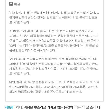
해설
‘계, 례, 몌, 폐, 혜’는 현실에서 [게, 레, 메, 페, 헤]로 발음되는 일이 있다. 그
렇지만 발음이 변화한 것과는 달리 표기는 여전히 ‘ㅖ’로 굳어져 있으므
로 ‘ㅖ’로 적는다.
조항에서 “‘계, 례, 몌, 폐, 혜’의 ‘ㅖ’는 ‘ㅔ’로 소리 나는 경우가 있더라
도”라고 한 것이 ‘례’를 [레]로 발음하는 것을 허용한다는 뜻은 아니다. 표
준 발음법 제5항에서는 [레]로 발음할 수 없다고 명시하고 있기 때문이다.
“소리 나는 경우가 있더라도”는 표준 발음을 제시한 것이 아니라 현실 발
음을 언급한 것이라고 해석해야 한다.
‘계, 몌, 폐, 혜’는 발음의 변화를 따르면 ‘ㅔ’로 적어야 할 것처럼 보인다.
그러나 ‘ㅖ’의 발음이 완전히 사라졌다고 할 수 없고 철자와 발음이 반드
시 일치하는 것도 아니다. 또한 사람들이 여전히 표기를 ‘ㅖ’로 인식하므
로 ‘ㅖ’로 적는다.
다만, 한자 ‘偈, 揭, 憩’는 본음이 [게]이므로 ‘ㅔ’로 적는다. 따라서 ‘게구(偈
句), 게제(偈諦), 게기(揭記), 게방(揭榜), 게양(揭揚), 게재(揭載), 게판(揭
板), 게류(憩流), 게식(憩息), 게휴(憩休)’ 등도 ‘게’로 적는다.
제9항
‘의’나, 자음을 첫소리로 가지고 있는 음절의 ‘ㅢ’는 ‘ㅣ’로 소리 나