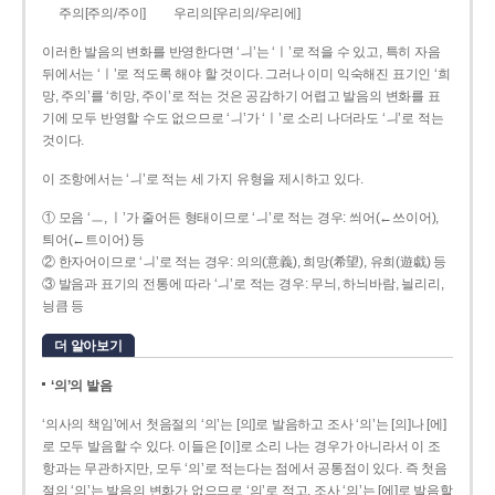
주의[주의/주이]
우리의[우리의/우리에]
이러한 발음의 변화를 반영한다면 ‘ㅢ’는 ‘ㅣ’로 적을 수 있고, 특히 자음
뒤에서는 ‘ㅣ’로 적도록 해야 할 것이다. 그러나 이미 익숙해진 표기인 ‘희
망, 주의’를 ‘히망, 주이’로 적는 것은 공감하기 어렵고 발음의 변화를 표
기에 모두 반영할 수도 없으므로 ‘ㅢ’가 ‘ㅣ’로 소리 나더라도 ‘ㅢ’로 적는
것이다.
이 조항에서는 ‘ㅢ’로 적는 세 가지 유형을 제시하고 있다.
① 모음 ‘ㅡ, ㅣ’가 줄어든 형태이므로 ‘ㅢ’로 적는 경우: 씌어(←쓰이어),
틔어(←트이어) 등
② 한자어이므로 ‘ㅢ’로 적는 경우: 의의(意義), 희망(希望), 유희(遊戱) 등
③ 발음과 표기의 전통에 따라 ‘ㅢ’로 적는 경우: 무늬, 하늬바람, 늴리리,
닁큼 등
더 알아보기
‘의’의 발음
‘의사의 책임’에서 첫음절의 ‘의’는 [의]로 발음하고 조사 ‘의’는 [의]나 [에]
로 모두 발음할 수 있다. 이들은 [이]로 소리 나는 경우가 아니라서 이 조
항과는 무관하지만, 모두 ‘의’로 적는다는 점에서 공통점이 있다. 즉 첫음
절의 ‘의’는 발음의 변화가 없으므로 ‘의’로 적고, 조사 ‘의’는 [에]로 발음할