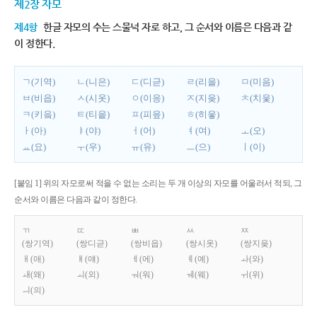
제2장 자모
제4항
한글 자모의 수는 스물넉 자로 하고, 그 순서와 이름은 다음과 같
이 정한다.
ㄱ(기역)
ㄴ(니은)
ㄷ(디귿)
ㄹ(리을)
ㅁ(미음)
ㅂ(비읍)
ㅅ(시옷)
ㅇ(이응)
ㅈ(지읒)
ㅊ(치읓)
ㅋ(키읔)
ㅌ(티읕)
ㅍ(피읖)
ㅎ(히읗)
ㅏ(아)
ㅑ(야)
ㅓ(어)
ㅕ(여)
ㅗ(오)
ㅛ(요)
ㅜ(우)
ㅠ(유)
ㅡ(으)
ㅣ(이)
[붙임 1] 위의 자모로써 적을 수 없는 소리는 두 개 이상의 자모를 어울러서 적되, 그
순서와 이름은 다음과 같이 정한다.
ㄲ
ㄸ
ㅃ
ㅆ
ㅉ
(쌍기역)
(쌍디귿)
(쌍비읍)
(쌍시옷)
(쌍지읒)
ㅐ(애)
ㅒ(얘)
ㅔ(에)
ㅖ(예)
ㅘ(와)
ㅙ(왜)
ㅚ(외)
ㅝ(워)
ㅞ(웨)
ㅟ(위)
ㅢ(의)