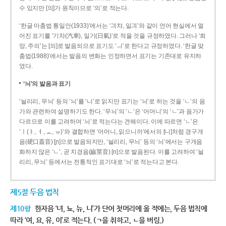
수 있지만 [의]가 원칙이므로 ‘의’로 적는다.
‘한글 마춤법 통일안(1933)’에서는 ‘긔챠, 일긔’와 같이 언어 현실에서 멀
어진 표기를 ‘기차(汽車), 일기(日氣)’로 적을 것을 규정하였다. 그러나 ‘희
망, 주의’는 [의]로 발음되므로 표기도 ‘ㅢ’로 한다고 규정하였다. ‘한글 맞
춤법(1988)’에서는 발음의 변화는 인정하면서 표기는 기존대로 유지하
였다.
‘늬’의 발음과 표기
‘늴리리, 무늬’ 등의 ‘늬’를 ‘니’로 읽지만 표기는 ‘늬’로 하는 것을 ‘ㄴ’의 음
가와 관련하여 설명하기도 한다. ‘무늬’의 ‘ㄴ’은 ‘어머니’의 ‘ㄴ’과 음가가
다르므로 이를 고려하여 ‘늬’로 적는다는 견해이다. 이에 따르면 ‘ㄴ’은
‘ㅣ(ㅑ, ㅕ, ㅛ, ㅠ)’와 결합하면 ‘어머니, 읽으니까’에서의 [니]처럼 경구개
음(硬口蓋音) [ɲ]으로 발음되지만, ‘늴리리, 무늬’ 등의 ‘늬’에서는 구개음
화하지 않은 ‘ㄴ’, 곧 치경음(齒莖音) [n]으로 발음된다. 이를 고려하여 ‘늴
리리, 무늬’ 등에서는 전통적인 표기대로 ‘늬’로 적는다고 본다.
제5절 두음 법칙
제10항
한자음 ‘녀, 뇨, 뉴, 니’가 단어 첫머리에 올 적에는, 두음 법칙에
따라 ‘여, 요, 유, 이’로 적는다. (ㄱ을 취하고, ㄴ을 버림.)