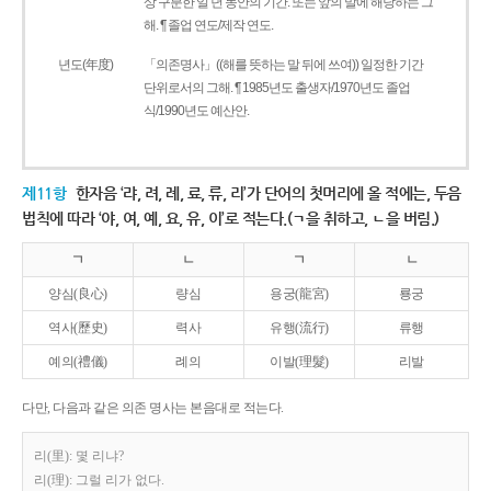
상 구분한 일 년 동안의 기간. 또는 앞의 말에 해당하는 그
해. ¶ 졸업 연도/제작 연도.
년도(年度)
「의존명사」((해를 뜻하는 말 뒤에 쓰여)) 일정한 기간
단위로서의 그해. ¶ 1985년도 출생자/1970년도 졸업
식/1990년도 예산안.
제11항
한자음 ‘랴, 려, 례, 료, 류, 리’가 단어의 첫머리에 올 적에는, 두음
법칙에 따라 ‘야, 여, 예, 요, 유, 이’로 적는다.(ㄱ을 취하고, ㄴ을 버림.)
ㄱ
ㄴ
ㄱ
ㄴ
양심(良心)
량심
용궁(龍宮)
룡궁
역사(歷史)
력사
유행(流行)
류행
예의(禮儀)
례의
이발(理髮)
리발
다만, 다음과 같은 의존 명사는 본음대로 적는다.
리(里): 몇 리냐?
리(理): 그럴 리가 없다.