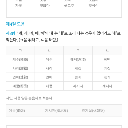
자칫
짓밟다
풋고추
햇곡식
제4절 모음
제8항
‘계, 례, 몌, 폐, 혜’의 ‘ㅖ’는 ‘ㅔ’로 소리 나는 경우가 있더라도 ‘ㅖ’로
적는다. (ㄱ을 취하고, ㄴ을 버림.)
ㄱ
ㄴ
ㄱ
ㄴ
계수(桂樹)
게수
혜택(惠澤)
헤택
사례(謝禮)
사레
계집
게집
연몌(連袂)
연메
핑계
핑게
폐품(廢品)
페품
계시다
게시다
다만, 다음 말은 본음대로 적는다.
게송(偈頌)
게시판(揭示板)
휴게실(休憩室)