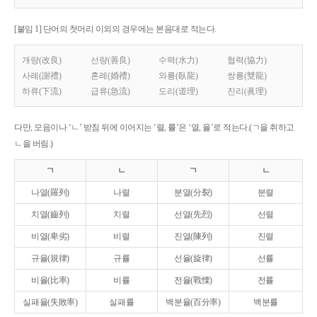
[붙임 1] 단어의 첫머리 이외의 경우에는 본음대로 적는다.
개량(改良)
선량(善良)
수력(水力)
협력(協力)
사례(謝禮)
혼례(婚禮)
와룡(臥龍)
쌍룡(雙龍)
하류(下流)
급류(急流)
도리(道理)
진리(眞理)
다만, 모음이나 ‘ㄴ’ 받침 뒤에 이어지는 ‘렬, 률’은 ‘열, 율’로 적는다.(ㄱ을 취하고
ㄴ을 버림.)
ㄱ
ㄴ
ㄱ
ㄴ
나열(羅列)
나렬
분열(分裂)
분렬
치열(齒列)
치렬
선열(先烈)
선렬
비열(卑劣)
비렬
진열(陳列)
진렬
규율(規律)
규률
선율(旋律)
선률
비율(比率)
비률
전율(戰慄)
전률
실패율(失敗率)
실패률
백분율(百分率)
백분률