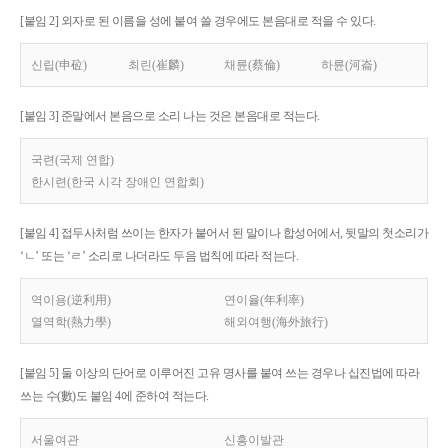
[붙임 2] 외자로 된 이름을 성에 붙여 쓸 경우에도 본음대로 적을 수 있다.
신립(申砬)
최린(崔麟)
채륜(蔡倫)
하륜(河崙)
[붙임 3] 준말에서 본음으로 소리 나는 것은 본음대로 적는다.
국련(국제 연합)
한시련(한국 시각 장애인 연합회)
[붙임 4] 접두사처럼 쓰이는 한자가 붙어서 된 말이나 합성어에서, 뒷말의 첫소리가
‘ㄴ’ 또는 ‘ㄹ’ 소리로 나더라도 두음 법칙에 따라 적는다.
역이용(逆利用)
연이율(年利率)
열역학(熱力學)
해외여행(海外旅行)
[붙임 5] 둘 이상의 단어로 이루어진 고유 명사를 붙여 쓰는 경우나 십진법에 따라
쓰는 수(數)도 붙임 4에 준하여 적는다.
서울여관
신흥이발관