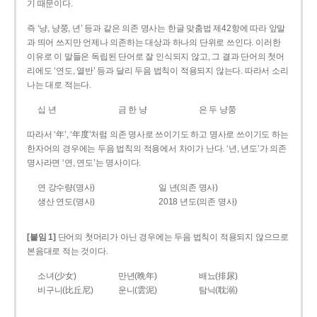
기 때문이다.
즉 ‘냥, 냥쭝, 년’ 등과 같은 의존 명사는 한글 맞춤법 제42항에 따라 앞말
과 띄어 쓰지만 언제나 의존하는 대상과 하나의 단위로 쓰인다. 이러한
이유로 이 말들은 독립된 단어로 잘 인식되지 않고, 그 결과 단어의 첫머
리에도 ‘연도, 열반’ 등과 달리 두음 법칙이 적용되지 않는다. 따라서 소리
나는 대로 적는다.
십 년
금 한 냥
은 두 냥쭝
따라서 ‘年’, ‘年度’처럼 의존 명사로 쓰이기도 하고 명사로 쓰이기도 하는
한자어의 경우에는 두음 법칙의 적용에서 차이가 난다. ‘년, 년도’가 의존
명사라면 ‘연, 연도’는 명사이다.
연 강수량(명사)
일 년(의존 명사)
생산 연도(명사)
2018 년도(의존 명사)
[붙임 1]
단어의 첫머리가 아닌 경우에는 두음 법칙이 적용되지 않으므로
본음대로 적는 것이다.
소녀(少女)
만년(晩年)
배뇨(排尿)
비구니(比丘尼)
운니(雲泥)
탐닉(耽溺)