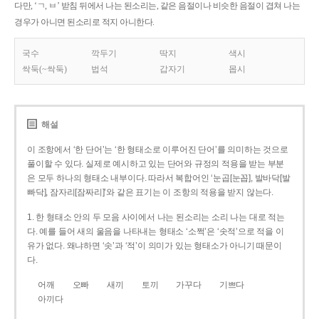
다만, ‘ㄱ, ㅂ’ 받침 뒤에서 나는 된소리는, 같은 음절이나 비슷한 음절이 겹쳐 나는
경우가 아니면 된소리로 적지 아니한다.
국수
깍두기
딱지
색시
싹둑(~싹둑)
법석
갑자기
몹시
해설
이 조항에서 ‘한 단어’는 ‘한 형태소로 이루어진 단어’를 의미하는 것으로
풀이할 수 있다. 실제로 예시하고 있는 단어와 규정의 적용을 받는 부분
은 모두 하나의 형태소 내부이다. 따라서 복합어인 ‘눈곱[눈꼽], 발바닥[발
빠닥], 잠자리[잠짜리]’와 같은 표기는 이 조항의 적용을 받지 않는다.
1. 한 형태소 안의 두 모음 사이에서 나는 된소리는 소리 나는 대로 적는
다. 예를 들어 새의 울음을 나타내는 형태소 ‘소쩍’은 ‘솟적’으로 적을 이
유가 없다. 왜냐하면 ‘솟’과 ‘적’이 의미가 있는 형태소가 아니기 때문이
다.
어깨
오빠
새끼
토끼
가꾸다
기쁘다
아끼다