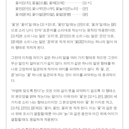
……………
꽃이[꼬치], 꽃을[꼬츨], 꽃에[꼬체]
[꼬ㅊ]
…
꽃만[꼰만], 꽃나무[꼰나무], 꽃놀이[꼰노리]
[꼰]
………
꽃과[꼳꽈], 꽃다발[꼳따발], 꽃밭[꼳빧]
[꼳]
‘꽃’은 ‘꽃이’일 때는 [꼬ㅊ]으로, ‘꽃만’일 때는 [꼰]으로, ‘꽃과’일 때는 [꼳]
으로 소리 난다. 만약 ‘표준어를 소리대로 적는다’는 원칙만 적용한다면,
[꼬치]로 소리 나는 말은 ‘꼬치’로, [꼰만]으로 소리 나는 말은 ‘꼰만’으로,
[꼳꽈]로 소리 나는 말은 ‘꼳꽈’로 적게 되어 ‘꽃[花]’이라는 하나의 말이 여
러 형태로 적히게 된다.
그런데 이처럼 의미가 같은 하나의 말을 여러 가지 형태로 적으면 그것이
무슨 말인지 알아보기가 쉽지 않다. 의미가 같은 하나의 말은 형태를 하
나로 고정하여 일관되게 적어야 의미를 파악하기가 쉽다. 즉 ‘꽃, 꼰,
꼳’보다는 ‘꽃’ 하나로 일관되게 적는 것이 의미를 파악하는 데 효과적이
다.
‘어법에 맞도록 한다’는 것은 이와 같이 뜻을 파악하기 쉽도록 각 형태소
의 본모양을 밝혀 적는다는 말이다. 이에 따라 ‘꽃’은 [꼬ㅊ], [꼰], [꼳]의 세
가지로 소리 나는 형태소이지만 그 본모양에 따라 ‘꽃’ 한 가지로 적고,
[꼬치], [꼰만], [꼳꽈]도 ‘꽃이, 꽃만, 꽃과’로 적게 된다. 이는 ‘꽃’과 같은 명
사 뒤에 조사가 결합할 때뿐 아니라 ‘늙-’과 같은 용언의 어간 뒤에 어미가
결합할 때도 동일하게 적용된다.