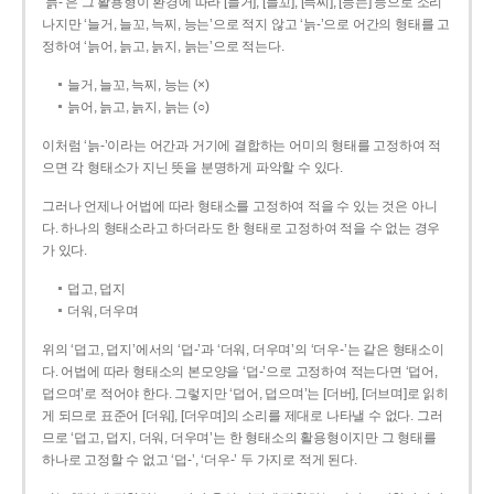
‘늙-’은 그 활용형이 환경에 따라 [늘거], [늘꼬], [늑찌], [능는] 등으로 소리
나지만 ‘늘거, 늘꼬, 늑찌, 능는’으로 적지 않고 ‘늙-’으로 어간의 형태를 고
정하여 ‘늙어, 늙고, 늙지, 늙는’으로 적는다.
늘거, 늘꼬, 늑찌, 능는 (×)
늙어, 늙고, 늙지, 늙는 (○)
이처럼 ‘늙-­’이라는 어간과 거기에 결합하는 어미의 형태를 고정하여 적
으면 각 형태소가 지닌 뜻을 분명하게 파악할 수 있다.
그러나 언제나 어법에 따라 형태소를 고정하여 적을 수 있는 것은 아니
다. 하나의 형태소라고 하더라도 한 형태로 고정하여 적을 수 없는 경우
가 있다.
덥고, 덥지
더워, 더우며
위의 ‘덥고, 덥지’에서의 ‘덥-­’과 ‘더워, 더우며’의 ‘더우-­’는 같은 형태소이
다. 어법에 따라 형태소의 본모양을 ‘덥-­’으로 고정하여 적는다면 ‘덥어,
덥으며’로 적어야 한다. 그렇지만 ‘덥어, 덥으며’는 [더버], [더브며]로 읽히
게 되므로 표준어 [더워], [더우며]의 소리를 제대로 나타낼 수 없다. 그러
므로 ‘덥고, 덥지, 더워, 더우며’는 한 형태소의 활용형이지만 그 형태를
하나로 고정할 수 없고 ‘덥-’, ‘더우-’ 두 가지로 적게 된다.