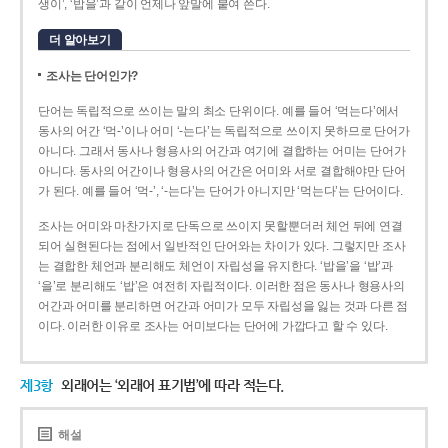
생이’, ‘밥을’과 같이 언제나 앞말에 붙여 쓴다.
더 알아보기
조사는 단어인가?
단어는 독립적으로 쓰이는 말의 최소 단위이다. 예를 들어 ‘먹는다’에서
동사의 어간 ‘먹-­’이나 어미 ‘­-는다’는 독립적으로 쓰이지 못하므로 단어가
아니다. 그래서 동사나 형용사의 어간과 여기에 결합하는 어미는 단어가
아니다. 동사의 어간이나 형용사의 어간은 어미와 서로 결합해야만 단어
가 된다. 예를 들어 ‘먹-’, ‘-는다’는 단어가 아니지만 ‘먹는다’는 단어이다.
조사는 어미와 마찬가지로 단독으로 쓰이지 못할뿐더러 체언 뒤에 연결
되어 실현된다는 점에서 일반적인 단어와는 차이가 있다. 그렇지만 조사
는 결합한 체언과 분리해도 체언이 자립성을 유지한다. ‘밥을’을 ‘밥’과
‘을’로 분리해도 ‘밥’은 여전히 자립적이다. 이러한 점은 동사나 형용사의
어간과 어미를 분리하면 어간과 어미가 모두 자립성을 잃는 것과 다른 점
이다. 이러한 이유로 조사는 어미보다는 단어에 가깝다고 할 수 있다.
제3항
외래어는 ‘외래어 표기법’에 따라 적는다.
해설