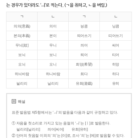
는 경우가 있더라도 ‘ㅢ’로 적는다. (ㄱ을 취하고, ㄴ을 버림.)
ㄱ
ㄴ
ㄱ
ㄴ
의의(意義)
의이
닁큼
닝큼
본의(本義)
본이
띄어쓰기
띠어쓰기
무늬[紋]
무니
씌어
씨어
보늬
보니
틔어
티어
오늬
오니
희망(希望)
히망
하늬바람
하니바람
희다
히다
늴리리
닐리리
유희(遊戱)
유히
해설
표준 발음법 제5항에서는 ‘ㅢ’의 발음을 다음과 같이 규정하고 있다.
① 자음을 첫소리로 가지고 있는 음절의 ‘ㅢ’는 [ㅣ]로 발음한다.
늴리리[닐리리]
씌어[씨어]
유희[유히]
② 단어의 첫음절 이외의 ‘의’는 [이]로, 조사 ‘의’는 [에]로 발음할 수 있다.