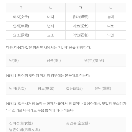
ㄱ
ㄴ
ㄱ
ㄴ
여자(女子)
녀자
유대(紐帶)
뉴대
연세(年歲)
년세
이토(泥土)
니토
요소(尿素)
뇨소
익명(匿名)
닉명
다만, 다음과 같은 의존 명사에서는 ‘냐, 녀’ 음을 인정한다.
냥(兩)
냥쭝(兩-)
년(年)(몇 년)
[붙임 1] 단어의 첫머리 이외의 경우에는 본음대로 적는다.
남녀(男女)
당뇨(糖尿)
결뉴(結紐)
은닉(隱匿)
[붙임 2] 접두사처럼 쓰이는 한자가 붙어서 된 말이나 합성어에서, 뒷말의 첫소리가
‘ㄴ’ 소리로 나더라도 두음 법칙에 따라 적는다.
신여성(新女性)
공염불(空念佛)
남존여비(男尊女卑)