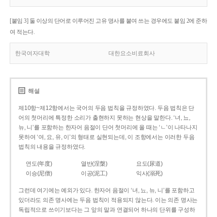
[붙임 3] 둘 이상의 단어로 이루어진 고유 명사를 붙여 쓰는 경우에도 붙임 2에 준하
여 적는다.
한국여자대학
대한요소비료회사
해설
제10항~제12항에서는 국어의 두음 법칙을 규정하였다. 두음 법칙은 단
어의 첫머리에 특정한 소리가 출현하지 못하는 현상을 말한다. ‘녀, 뇨,
뉴, 니’를 포함하는 한자어 음절이 단어 첫머리에 올 때는 ‘ㄴ’이 나타나지
못하여 ‘여, 요, 유, 이’의 형태로 실현되는데, 이 조항에서는 이러한 두음
법칙의 내용을 규정하였다.
연도(年度)
열반(涅槃)
요도(尿道)
이승(尼僧)
이공(泥工)
익사(溺死)
그런데 여기에는 예외가 있다. 한자어 음절이 ‘녀, 뇨, 뉴, 니’를 포함하고
있더라도 의존 명사에는 두음 법칙이 적용되지 않는다. 이는 의존 명사는
독립적으로 쓰이기보다는 그 앞의 말과 연결되어 하나의 단위를 구성하