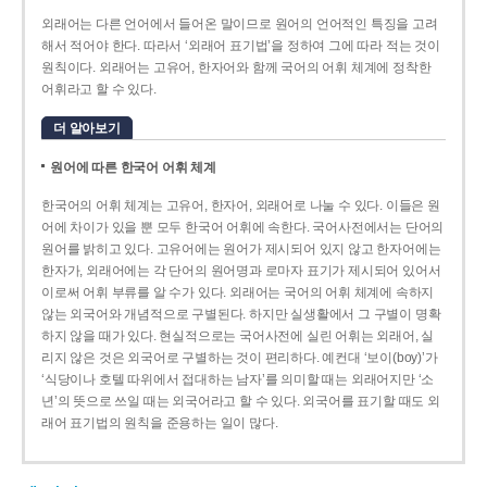
외래어는 다른 언어에서 들어온 말이므로 원어의 언어적인 특징을 고려
해서 적어야 한다. 따라서 ‘외래어 표기법’을 정하여 그에 따라 적는 것이
원칙이다. 외래어는 고유어, 한자어와 함께 국어의 어휘 체계에 정착한
어휘라고 할 수 있다.
더 알아보기
원어에 따른 한국어 어휘 체계
한국어의 어휘 체계는 고유어, 한자어, 외래어로 나눌 수 있다. 이들은 원
어에 차이가 있을 뿐 모두 한국어 어휘에 속한다. 국어사전에서는 단어의
원어를 밝히고 있다. 고유어에는 원어가 제시되어 있지 않고 한자어에는
한자가, 외래어에는 각 단어의 원어명과 로마자 표기가 제시되어 있어서
이로써 어휘 부류를 알 수가 있다. 외래어는 국어의 어휘 체계에 속하지
않는 외국어와 개념적으로 구별된다. 하지만 실생활에서 그 구별이 명확
하지 않을 때가 있다. 현실적으로는 국어사전에 실린 어휘는 외래어, 실
리지 않은 것은 외국어로 구별하는 것이 편리하다. 예컨대 ‘보이(boy)’가
‘식당이나 호텔 따위에서 접대하는 남자’를 의미할 때는 외래어지만 ‘소
년’의 뜻으로 쓰일 때는 외국어라고 할 수 있다. 외국어를 표기할 때도 외
래어 표기법의 원칙을 준용하는 일이 많다.