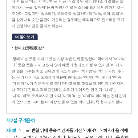
다. 이들은 ‘어간+어미’, ‘어근+어근’과 같이 두 개의 형태소가 결합된 말
이라서, ‘눈곱, 발바닥’ 등과 마찬가지로 된소리를 표기에 반영하지 않는
것이다. 그렇지만 ‘똑똑하다, 쓱싹쓱싹, 쌉쌀하다’의 ‘똑똑, 쓱싹, 쌉쌀’처
럼 같거나 비슷한 음절이 거듭되는 경우에는 예외적으로 된소리를 표기
에 반영하여 같은 글자로 적는다.
더 알아보기
형태소(形態素)란?
‘형태소’는 뜻을 가지고 있는 가장 작은 단위를 말한다. 국어에서 ‘ㅂ’이나
‘ㅣ’ 등은 뜻을 가지고 있지 않기 때문에 형태소가 될 수 없지만 ‘비’가 되
면 뜻을 이루는 최소 단위인 형태소가 된다. ‘책가방’은 ‘책’과 ‘가방’이라
는 두 가지 의미로 쪼개지기 때문에 형태소는 ‘책가방’이 아니라 ‘책’과
‘가방’이다. 더 작은 단위로 쪼개진다고 해도 쪼갰을 때 의미가 없어지거
나 쪼개기 전의 의미와 관련되는 의미가 없어지면 안 된다. ‘나비’는
‘나’와 ‘비’로 쪼개어지지만 이때 ‘나’와 ‘비’는 ‘나비’의 의미와는 전혀 관계
가 없으므로 ‘나비’는 더 이상 쪼갤 수 없는 의미 단위, 즉 형태소가 된다.
제2절 구개음화
제6항
‘ㄷ, ㅌ’ 받침 뒤에 종속적 관계를 가진 ‘- 이(-)’나 ‘- 히 -’가 올 적에
는 그 ‘ㄷ, ㅌ’이 ‘ㅈ, ㅊ’으로 소리 나더라도 ‘ㄷ, ㅌ’으로 적는다.(ㄱ을 취하