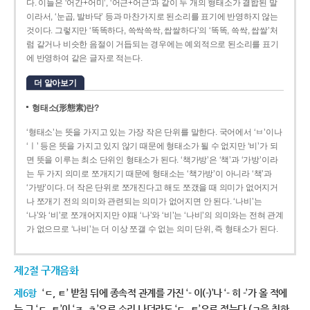
다. 이들은 ‘어간+어미’, ‘어근+어근’과 같이 두 개의 형태소가 결합된 말
이라서, ‘눈곱, 발바닥’ 등과 마찬가지로 된소리를 표기에 반영하지 않는
것이다. 그렇지만 ‘똑똑하다, 쓱싹쓱싹, 쌉쌀하다’의 ‘똑똑, 쓱싹, 쌉쌀’처
럼 같거나 비슷한 음절이 거듭되는 경우에는 예외적으로 된소리를 표기
에 반영하여 같은 글자로 적는다.
더 알아보기
형태소(形態素)란?
‘형태소’는 뜻을 가지고 있는 가장 작은 단위를 말한다. 국어에서 ‘ㅂ’이나
‘ㅣ’ 등은 뜻을 가지고 있지 않기 때문에 형태소가 될 수 없지만 ‘비’가 되
면 뜻을 이루는 최소 단위인 형태소가 된다. ‘책가방’은 ‘책’과 ‘가방’이라
는 두 가지 의미로 쪼개지기 때문에 형태소는 ‘책가방’이 아니라 ‘책’과
‘가방’이다. 더 작은 단위로 쪼개진다고 해도 쪼갰을 때 의미가 없어지거
나 쪼개기 전의 의미와 관련되는 의미가 없어지면 안 된다. ‘나비’는
‘나’와 ‘비’로 쪼개어지지만 이때 ‘나’와 ‘비’는 ‘나비’의 의미와는 전혀 관계
가 없으므로 ‘나비’는 더 이상 쪼갤 수 없는 의미 단위, 즉 형태소가 된다.
제2절 구개음화
제6항
‘ㄷ, ㅌ’ 받침 뒤에 종속적 관계를 가진 ‘- 이(-)’나 ‘- 히 -’가 올 적에
는 그 ‘ㄷ, ㅌ’이 ‘ㅈ, ㅊ’으로 소리 나더라도 ‘ㄷ, ㅌ’으로 적는다.(ㄱ을 취하