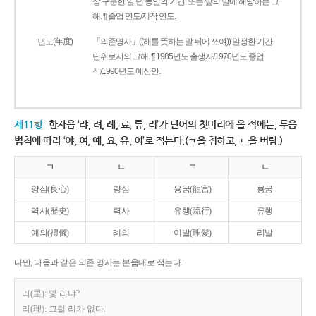
상 구분한 일 년 동안의 기간. 또는 앞의 말에 해당하는 그
해. ¶ 졸업 연도/제작 연도.
년도(年度)
「의존명사」((해를 뜻하는 말 뒤에 쓰여)) 일정한 기간
단위로서의 그해. ¶ 1985년도 출생자/1970년도 졸업
식/1990년도 예산안.
제11항
한자음 ‘랴, 려, 례, 료, 류, 리’가 단어의 첫머리에 올 적에는, 두음
법칙에 따라 ‘야, 여, 예, 요, 유, 이’로 적는다.(ㄱ을 취하고, ㄴ을 버림.)
ㄱ
ㄴ
ㄱ
ㄴ
양심(良心)
량심
용궁(龍宮)
룡궁
역사(歷史)
력사
유행(流行)
류행
예의(禮儀)
례의
이발(理髮)
리발
다만, 다음과 같은 의존 명사는 본음대로 적는다.
리(里): 몇 리냐?
리(理): 그럴 리가 없다.