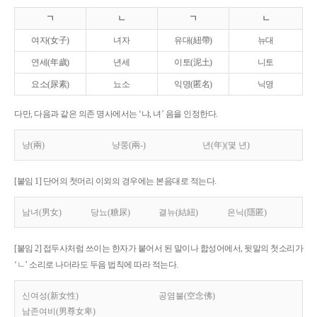
ㄱ
ㄴ
ㄱ
ㄴ
여자(女子)
녀자
유대(紐帶)
뉴대
연세(年歲)
년세
이토(泥土)
니토
요소(尿素)
뇨소
익명(匿名)
닉명
다만, 다음과 같은 의존 명사에서는 ‘냐, 녀’ 음을 인정한다.
냥(兩)
냥쭝(兩-)
년(年)(몇 년)
[붙임 1] 단어의 첫머리 이외의 경우에는 본음대로 적는다.
남녀(男女)
당뇨(糖尿)
결뉴(結紐)
은닉(隱匿)
[붙임 2] 접두사처럼 쓰이는 한자가 붙어서 된 말이나 합성어에서, 뒷말의 첫소리가
‘ㄴ’ 소리로 나더라도 두음 법칙에 따라 적는다.
신여성(新女性)
공염불(空念佛)
남존여비(男尊女卑)