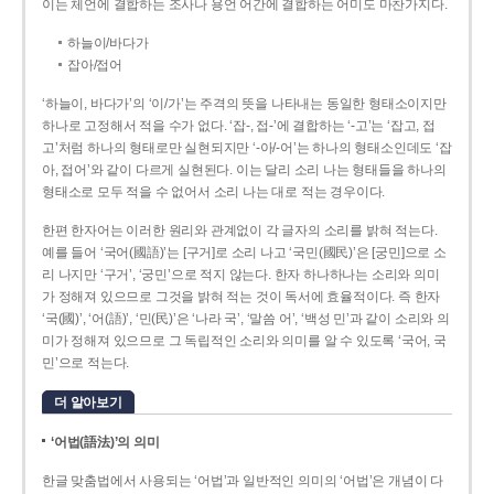
이는 체언에 결합하는 조사나 용언 어간에 결합하는 어미도 마찬가지다.
하늘이/바다가
잡아/접어
‘하늘이, 바다가’의 ‘이/가’는 주격의 뜻을 나타내는 동일한 형태소이지만
하나로 고정해서 적을 수가 없다. ‘잡-, 접-’에 결합하는 ‘-고’는 ‘잡고, 접
고’처럼 하나의 형태로만 실현되지만 ‘-아/-어’는 하나의 형태소인데도 ‘잡
아, 접어’와 같이 다르게 실현된다. 이는 달리 소리 나는 형태들을 하나의
형태소로 모두 적을 수 없어서 소리 나는 대로 적는 경우이다.
한편 한자어는 이러한 원리와 관계없이 각 글자의 소리를 밝혀 적는다.
예를 들어 ‘국어(國語)’는 [구거]로 소리 나고 ‘국민(國民)’은 [궁민]으로 소
리 나지만 ‘구거’, ‘궁민’으로 적지 않는다. 한자 하나하나는 소리와 의미
가 정해져 있으므로 그것을 밝혀 적는 것이 독서에 효율적이다. 즉 한자
‘국(國)’, ‘어(語)’, ‘민(民)’은 ‘나라 국’, ‘말씀 어’, ‘백성 민’과 같이 소리와 의
미가 정해져 있으므로 그 독립적인 소리와 의미를 알 수 있도록 ‘국어, 국
민’으로 적는다.
더 알아보기
‘어법(語法)’의 의미
한글 맞춤법에서 사용되는 ‘어법’과 일반적인 의미의 ‘어법’은 개념이 다