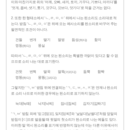
이와 마찬가지로 위의 ‘어깨, 오빠, 새끼, 토끼, 가꾸다, 기쁘다, 아끼다’를
‘엇개, 옵바, 샛기, 톳기, 갓구다, 깃브다, 앗기다’로 적을 근거는 없다.
2. 또한 한 형태소에서 ‘ㄴ, ㄹ, ㅁ, ㅇ’ 뒤에서 나는 된소리도 소리대로 적
는다. 받침 ‘ㄴ, ㄹ, ㅁ, ㅇ’은 뒤에 오는 예사소리를 된소리로 바꾸어 주는
필연적인 조건이 아니다.
건들
번개
딸기
절벙
듬성
함지
(하다)
껑둥
뭉실
(하다)
따라서 ‘ㄴ, ㄹ, ㅁ, ㅇ’ 뒤에 오는 된소리는 특별한 까닭이 있다고 할 수 없
으므로 소리 나는 대로 표기한다.
건뜻
번쩍
딸꾹
절뚝
듬뿍
함빡
(거리다)
껑뚱
뭉뚱
(하다)
(그리다)
그렇지만 ‘ㄱ, ㅂ’ 받침 뒤에 연결되는 ‘ㄱ, ㄷ, ㅂ, ㅅ, ㅈ’은 언제나 된소리
로 소리 나므로 이러한 경우에는 된소리로 표기하지 않는다.
늑대[늑때]
낙지[낙찌]
접시[접씨]
갑자기[갑짜기]
‘ㄱ, ㅂ’ 받침 외에 ‘믿고[믿꼬], 잊지[읻찌]’와 ‘낯설다[낟썰다]’처럼 앞말의
받침이 [ㄷ]으로 발음될 때 뒷말의 첫소리가 된소리로 나는 예들도 있다.
이러한 말 역시 된소리를 표기에 반영하지 않는데 이는 다른 이유에서이