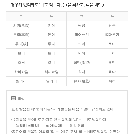
는 경우가 있더라도 ‘ㅢ’로 적는다. (ㄱ을 취하고, ㄴ을 버림.)
ㄱ
ㄴ
ㄱ
ㄴ
의의(意義)
의이
닁큼
닝큼
본의(本義)
본이
띄어쓰기
띠어쓰기
무늬[紋]
무니
씌어
씨어
보늬
보니
틔어
티어
오늬
오니
희망(希望)
히망
하늬바람
하니바람
희다
히다
늴리리
닐리리
유희(遊戱)
유히
해설
표준 발음법 제5항에서는 ‘ㅢ’의 발음을 다음과 같이 규정하고 있다.
① 자음을 첫소리로 가지고 있는 음절의 ‘ㅢ’는 [ㅣ]로 발음한다.
늴리리[닐리리]
씌어[씨어]
유희[유히]
② 단어의 첫음절 이외의 ‘의’는 [이]로, 조사 ‘의’는 [에]로 발음할 수 있다.