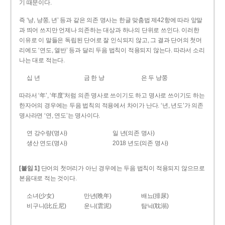
기 때문이다.
즉 ‘냥, 냥쭝, 년’ 등과 같은 의존 명사는 한글 맞춤법 제42항에 따라 앞말
과 띄어 쓰지만 언제나 의존하는 대상과 하나의 단위로 쓰인다. 이러한
이유로 이 말들은 독립된 단어로 잘 인식되지 않고, 그 결과 단어의 첫머
리에도 ‘연도, 열반’ 등과 달리 두음 법칙이 적용되지 않는다. 따라서 소리
나는 대로 적는다.
십 년
금 한 냥
은 두 냥쭝
따라서 ‘年’, ‘年度’처럼 의존 명사로 쓰이기도 하고 명사로 쓰이기도 하는
한자어의 경우에는 두음 법칙의 적용에서 차이가 난다. ‘년, 년도’가 의존
명사라면 ‘연, 연도’는 명사이다.
연 강수량(명사)
일 년(의존 명사)
생산 연도(명사)
2018 년도(의존 명사)
[붙임 1]
단어의 첫머리가 아닌 경우에는 두음 법칙이 적용되지 않으므로
본음대로 적는 것이다.
소녀(少女)
만년(晩年)
배뇨(排尿)
비구니(比丘尼)
운니(雲泥)
탐닉(耽溺)