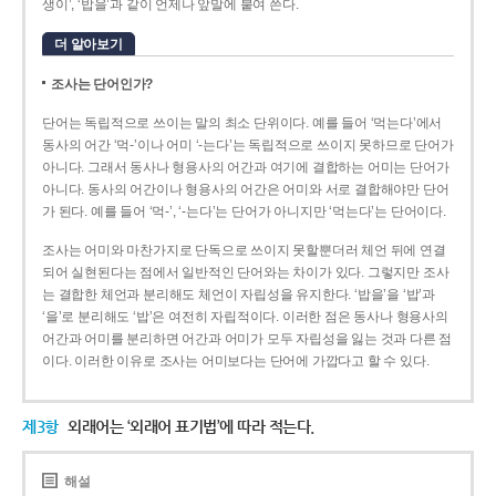
생이’, ‘밥을’과 같이 언제나 앞말에 붙여 쓴다.
더 알아보기
조사는 단어인가?
단어는 독립적으로 쓰이는 말의 최소 단위이다. 예를 들어 ‘먹는다’에서
동사의 어간 ‘먹-­’이나 어미 ‘­-는다’는 독립적으로 쓰이지 못하므로 단어가
아니다. 그래서 동사나 형용사의 어간과 여기에 결합하는 어미는 단어가
아니다. 동사의 어간이나 형용사의 어간은 어미와 서로 결합해야만 단어
가 된다. 예를 들어 ‘먹-’, ‘-는다’는 단어가 아니지만 ‘먹는다’는 단어이다.
조사는 어미와 마찬가지로 단독으로 쓰이지 못할뿐더러 체언 뒤에 연결
되어 실현된다는 점에서 일반적인 단어와는 차이가 있다. 그렇지만 조사
는 결합한 체언과 분리해도 체언이 자립성을 유지한다. ‘밥을’을 ‘밥’과
‘을’로 분리해도 ‘밥’은 여전히 자립적이다. 이러한 점은 동사나 형용사의
어간과 어미를 분리하면 어간과 어미가 모두 자립성을 잃는 것과 다른 점
이다. 이러한 이유로 조사는 어미보다는 단어에 가깝다고 할 수 있다.
제3항
외래어는 ‘외래어 표기법’에 따라 적는다.
해설