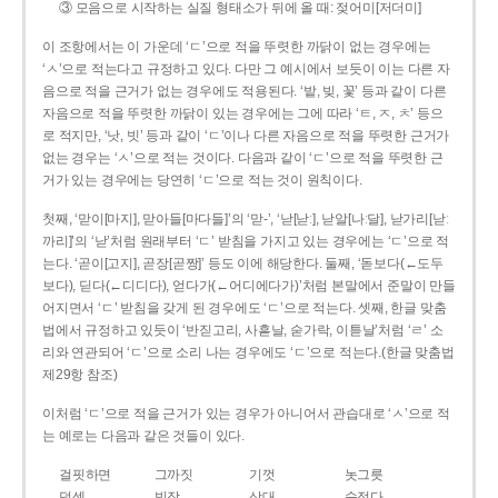
③ 모음으로 시작하는 실질 형태소가 뒤에 올 때: 젖어미[저더미]
이 조항에서는 이 가운데 ‘ㄷ’으로 적을 뚜렷한 까닭이 없는 경우에는
‘ㅅ’으로 적는다고 규정하고 있다. 다만 그 예시에서 보듯이 이는 다른 자
음으로 적을 근거가 없는 경우에도 적용된다. ‘밭, 빚, 꽃’ 등과 같이 다른
자음으로 적을 뚜렷한 까닭이 있는 경우에는 그에 따라 ‘ㅌ, ㅈ, ㅊ’ 등으
로 적지만, ‘낫, 빗’ 등과 같이 ‘ㄷ’이나 다른 자음으로 적을 뚜렷한 근거가
없는 경우는 ‘ㅅ’으로 적는 것이다. 다음과 같이 ‘ㄷ’으로 적을 뚜렷한 근
거가 있는 경우에는 당연히 ‘ㄷ’으로 적는 것이 원칙이다.
첫째, ‘맏이[마지], 맏아들[마다들]’의 ‘맏-’, ‘낟[낟ː], 낟알[나ː달], 낟가리[낟ː
까리]’의 ‘낟’처럼 원래부터 ‘ㄷ’ 받침을 가지고 있는 경우에는 ‘ㄷ’으로 적
는다. ‘곧이[고지], 곧장[곧짱]’ 등도 이에 해당한다. 둘째, ‘돋보다(←도두
보다), 딛다(←디디다), 얻다가(←어디에다가)’처럼 본말에서 준말이 만들
어지면서 ‘ㄷ’ 받침을 갖게 된 경우에도 ‘ㄷ’으로 적는다. 셋째, 한글 맞춤
법에서 규정하고 있듯이 ‘반짇고리, 사흗날, 숟가락, 이튿날’처럼 ‘ㄹ’ 소
리와 연관되어 ‘ㄷ’으로 소리 나는 경우에도 ‘ㄷ’으로 적는다.(한글 맞춤법
제29항 참조)
이처럼 ‘ㄷ’으로 적을 근거가 있는 경우가 아니어서 관습대로 ‘ㅅ’으로 적
는 예로는 다음과 같은 것들이 있다.
걸핏하면
그까짓
기껏
놋그릇
덧셈
빗장
삿대
숫접다