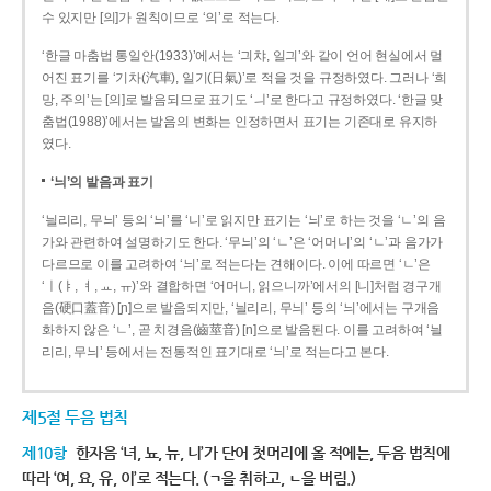
수 있지만 [의]가 원칙이므로 ‘의’로 적는다.
‘한글 마춤법 통일안(1933)’에서는 ‘긔챠, 일긔’와 같이 언어 현실에서 멀
어진 표기를 ‘기차(汽車), 일기(日氣)’로 적을 것을 규정하였다. 그러나 ‘희
망, 주의’는 [의]로 발음되므로 표기도 ‘ㅢ’로 한다고 규정하였다. ‘한글 맞
춤법(1988)’에서는 발음의 변화는 인정하면서 표기는 기존대로 유지하
였다.
‘늬’의 발음과 표기
‘늴리리, 무늬’ 등의 ‘늬’를 ‘니’로 읽지만 표기는 ‘늬’로 하는 것을 ‘ㄴ’의 음
가와 관련하여 설명하기도 한다. ‘무늬’의 ‘ㄴ’은 ‘어머니’의 ‘ㄴ’과 음가가
다르므로 이를 고려하여 ‘늬’로 적는다는 견해이다. 이에 따르면 ‘ㄴ’은
‘ㅣ(ㅑ, ㅕ, ㅛ, ㅠ)’와 결합하면 ‘어머니, 읽으니까’에서의 [니]처럼 경구개
음(硬口蓋音) [ɲ]으로 발음되지만, ‘늴리리, 무늬’ 등의 ‘늬’에서는 구개음
화하지 않은 ‘ㄴ’, 곧 치경음(齒莖音) [n]으로 발음된다. 이를 고려하여 ‘늴
리리, 무늬’ 등에서는 전통적인 표기대로 ‘늬’로 적는다고 본다.
제5절 두음 법칙
제10항
한자음 ‘녀, 뇨, 뉴, 니’가 단어 첫머리에 올 적에는, 두음 법칙에
따라 ‘여, 요, 유, 이’로 적는다. (ㄱ을 취하고, ㄴ을 버림.)