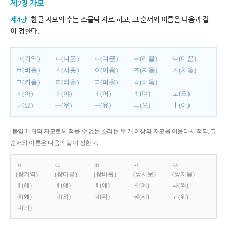
제2장 자모
제4항
한글 자모의 수는 스물넉 자로 하고, 그 순서와 이름은 다음과 같
이 정한다.
ㄱ(기역)
ㄴ(니은)
ㄷ(디귿)
ㄹ(리을)
ㅁ(미음)
ㅂ(비읍)
ㅅ(시옷)
ㅇ(이응)
ㅈ(지읒)
ㅊ(치읓)
ㅋ(키읔)
ㅌ(티읕)
ㅍ(피읖)
ㅎ(히읗)
ㅏ(아)
ㅑ(야)
ㅓ(어)
ㅕ(여)
ㅗ(오)
ㅛ(요)
ㅜ(우)
ㅠ(유)
ㅡ(으)
ㅣ(이)
[붙임 1] 위의 자모로써 적을 수 없는 소리는 두 개 이상의 자모를 어울러서 적되, 그
순서와 이름은 다음과 같이 정한다.
ㄲ
ㄸ
ㅃ
ㅆ
ㅉ
(쌍기역)
(쌍디귿)
(쌍비읍)
(쌍시옷)
(쌍지읒)
ㅐ(애)
ㅒ(얘)
ㅔ(에)
ㅖ(예)
ㅘ(와)
ㅙ(왜)
ㅚ(외)
ㅝ(워)
ㅞ(웨)
ㅟ(위)
ㅢ(의)