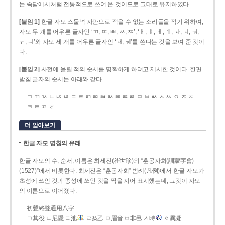
는 속담에서처럼 전통적으로 쓰여 온 것이므로 그대로 유지하였다.
[붙임 1]
한글 자모 스물넉 자만으로 적을 수 없는 소리들을 적기 위하여,
자모 두 개를 어우른 글자인 ‘ㄲ, ㄸ, ㅃ, ㅆ, ㅉ’, ‘ㅐ, ㅒ, ㅔ, ㅖ, ㅘ, ㅚ, ㅝ,
ㅟ, ㅢ’와 자모 세 개를 어우른 글자인 ‘ㅙ, ㅞ’를 쓴다는 것을 보여 준 것이
다.
[붙임 2]
사전에 올릴 적의 순서를 명확하게 하려고 제시한 것이다. 한편
받침 글자의 순서는 아래와 같다.
ㄱ ㄲ ㄳ ㄴ ㄵ ㄶ ㄷ ㄹ ㄺ ㄻ ㄼ ㄽ ㄾ ㄿ ㅀ ㅁ ㅂ ㅄ ㅅ ㅆ ㅇ ㅈ ㅊ
ㅋ ㅌ ㅍ ㅎ
더 알아보기
한글 자모 명칭의 유래
한글 자모의 수, 순서, 이름은 최세진(崔世珍)의 “훈몽자회(訓蒙字會)
(1527)”에서 비롯한다. 최세진은 “훈몽자회” 범례(凡例)에서 한글 자모가
초성에 쓰인 것과 종성에 쓰인 것을 짝을 지어 표시했는데, 그것이 자모
의 이름으로 이어졌다.
初聲終聲通用八字
ㄱ其役 ㄴ尼隱 ㄷ池
ㄹ梨乙 ㅁ眉音 ㅂ非邑 ㅅ時
ㆁ異凝