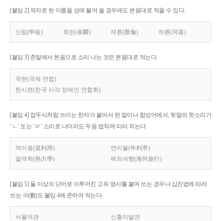
[붙임 2] 외자로 된 이름을 성에 붙여 쓸 경우에도 본음대로 적을 수 있다.
신립(申砬)
최린(崔麟)
채륜(蔡倫)
하륜(河崙)
[붙임 3] 준말에서 본음으로 소리 나는 것은 본음대로 적는다.
국련(국제 연합)
한시련(한국 시각 장애인 연합회)
[붙임 4] 접두사처럼 쓰이는 한자가 붙어서 된 말이나 합성어에서, 뒷말의 첫소리가
‘ㄴ’ 또는 ‘ㄹ’ 소리로 나더라도 두음 법칙에 따라 적는다.
역이용(逆利用)
연이율(年利率)
열역학(熱力學)
해외여행(海外旅行)
[붙임 5] 둘 이상의 단어로 이루어진 고유 명사를 붙여 쓰는 경우나 십진법에 따라
쓰는 수(數)도 붙임 4에 준하여 적는다.
서울여관
신흥이발관