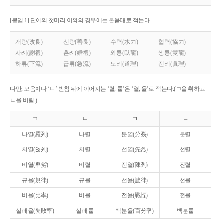
[붙임 1] 단어의 첫머리 이외의 경우에는 본음대로 적는다.
개량(改良)
선량(善良)
수력(水力)
협력(協力)
사례(謝禮)
혼례(婚禮)
와룡(臥龍)
쌍룡(雙龍)
하류(下流)
급류(急流)
도리(道理)
진리(眞理)
다만, 모음이나 ‘ㄴ’ 받침 뒤에 이어지는 ‘렬, 률’은 ‘열, 율’로 적는다.(ㄱ을 취하고
ㄴ을 버림.)
ㄱ
ㄴ
ㄱ
ㄴ
나열(羅列)
나렬
분열(分裂)
분렬
치열(齒列)
치렬
선열(先烈)
선렬
비열(卑劣)
비렬
진열(陳列)
진렬
규율(規律)
규률
선율(旋律)
선률
비율(比率)
비률
전율(戰慄)
전률
실패율(失敗率)
실패률
백분율(百分率)
백분률