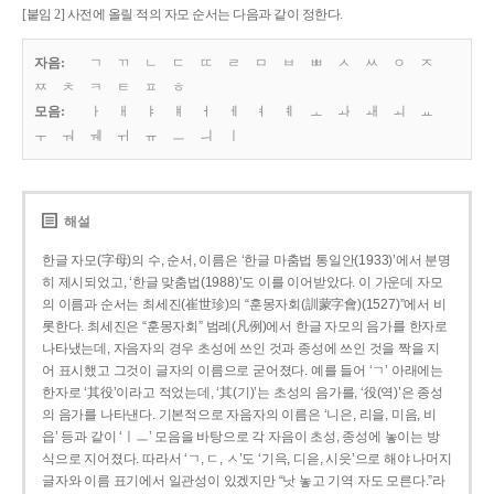
[붙임 2] 사전에 올릴 적의 자모 순서는 다음과 같이 정한다.
자음:
ㄱ
ㄲ
ㄴ
ㄷ
ㄸ
ㄹ
ㅁ
ㅂ
ㅃ
ㅅ
ㅆ
ㅇ
ㅈ
ㅉ
ㅊ
ㅋ
ㅌ
ㅍ
ㅎ
모음:
ㅏ
ㅐ
ㅑ
ㅒ
ㅓ
ㅔ
ㅕ
ㅖ
ㅗ
ㅘ
ㅙ
ㅚ
ㅛ
ㅜ
ㅝ
ㅞ
ㅟ
ㅠ
ㅡ
ㅢ
ㅣ
해설
한글 자모(字母)의 수, 순서, 이름은 ‘한글 마춤법 통일안(1933)’에서 분명
히 제시되었고, ‘한글 맞춤법(1988)’도 이를 이어받았다. 이 가운데 자모
의 이름과 순서는 최세진(崔世珍)의 “훈몽자회(訓蒙字會)(1527)”에서 비
롯한다. 최세진은 “훈몽자회” 범례(凡例)에서 한글 자모의 음가를 한자로
나타냈는데, 자음자의 경우 초성에 쓰인 것과 종성에 쓰인 것을 짝을 지
어 표시했고 그것이 글자의 이름으로 굳어졌다. 예를 들어 ‘ㄱ’ 아래에는
한자로 ‘其役’이라고 적었는데, ‘其(기)’는 초성의 음가를, ‘役(역)’은 종성
의 음가를 나타낸다. 기본적으로 자음자의 이름은 ‘니은, 리을, 미음, 비
읍’ 등과 같이 ‘ㅣㅡ’ 모음을 바탕으로 각 자음이 초성, 종성에 놓이는 방
식으로 지어졌다. 따라서 ‘ㄱ, ㄷ, ㅅ’도 ‘기윽, 디읃, 시읏’으로 해야 나머지
글자와 이름 표기에서 일관성이 있겠지만 “낫 놓고 기역 자도 모른다.”라