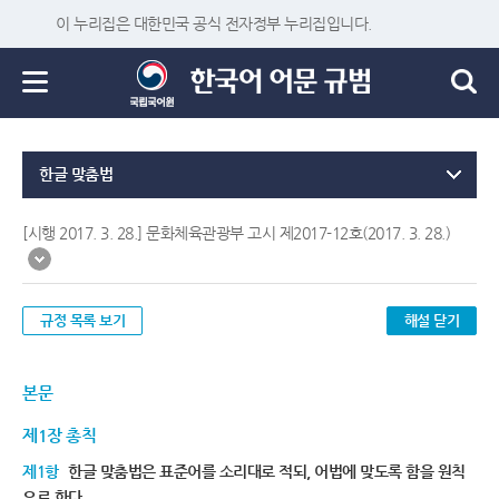
이 누리집은 대한민국 공식 전자정부 누리집입니다.
한글 맞춤법
[시행 2017. 3. 28.] 문화체육관광부 고시 제2017-12호(2017. 3. 28.)
규정 목록 보기
해설 닫기
본문
제1장 총칙
제1항
한글 맞춤법은 표준어를 소리대로 적되, 어법에 맞도록 함을 원칙
으로 한다.