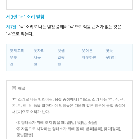
제3절 'ㄷ' 소리 받침
제7항
‘ㄷ’ 소리로 나는 받침 중에서 ‘ㄷ’으로 적을 근거가 없는 것은
‘ㅅ’으로 적는다.
덧저고리
돗자리
엇셈
웃어른
핫옷
무릇
사뭇
얼핏
자칫하면
뭇[衆]
옛
첫
헛
해설
‘ㄷ’ 소리로 나는 받침이란, 음절 종성에서 [ㄷ]으로 소리 나는 ‘ㄷ, ㅅ, ㅆ,
ㅈ, ㅊ, ㅌ, ㅎ’ 등을 말한다. 이 받침들은 다음과 같은 경우에 음절 종성에
서 [ㄷ]으로 소리가 난다.
① 형태소가 뒤에 오지 않을 때: 밭[받], 빚[빋], 꽃[꼳]
② 자음으로 시작하는 형태소가 뒤에 올 때: 밭과[받꽈], 젖다[젇따],
꽃병[꼳뼝]