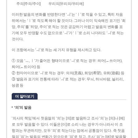
주의[주의/주이]
우리의[우리의/우리에]
이러한 발음의 변화를 반영한다면 ‘ㅢ’는 ‘ㅣ’로 적을 수 있고, 특히 자음
뒤에서는 ‘ㅣ’로 적도록 해야 할 것이다. 그러나 이미 익숙해진 표기인 ‘희
망, 주의’를 ‘히망, 주이’로 적는 것은 공감하기 어렵고 발음의 변화를 표
기에 모두 반영할 수도 없으므로 ‘ㅢ’가 ‘ㅣ’로 소리 나더라도 ‘ㅢ’로 적는
것이다.
이 조항에서는 ‘ㅢ’로 적는 세 가지 유형을 제시하고 있다.
① 모음 ‘ㅡ, ㅣ’가 줄어든 형태이므로 ‘ㅢ’로 적는 경우: 씌어(←쓰이어),
틔어(←트이어) 등
② 한자어이므로 ‘ㅢ’로 적는 경우: 의의(意義), 희망(希望), 유희(遊戱) 등
③ 발음과 표기의 전통에 따라 ‘ㅢ’로 적는 경우: 무늬, 하늬바람, 늴리리,
닁큼 등
더 알아보기
‘의’의 발음
‘의사의 책임’에서 첫음절의 ‘의’는 [의]로 발음하고 조사 ‘의’는 [의]나 [에]
로 모두 발음할 수 있다. 이들은 [이]로 소리 나는 경우가 아니라서 이 조
항과는 무관하지만, 모두 ‘의’로 적는다는 점에서 공통점이 있다. 즉 첫음
절의 ‘의’는 발음의 변화가 없으므로 ‘의’로 적고, 조사 ‘의’는 [에]로 발음할