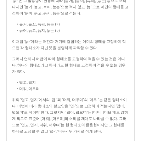
‘늙-’은 그 활용형이 환경에 따라 [늘거], [늘꼬], [늑찌], [능는] 등으로 소리
나지만 ‘늘거, 늘꼬, 늑찌, 능는’으로 적지 않고 ‘늙-’으로 어간의 형태를 고
정하여 ‘늙어, 늙고, 늙지, 늙는’으로 적는다.
늘거, 늘꼬, 늑찌, 능는 (×)
늙어, 늙고, 늙지, 늙는 (○)
이처럼 ‘늙-­’이라는 어간과 거기에 결합하는 어미의 형태를 고정하여 적
으면 각 형태소가 지닌 뜻을 분명하게 파악할 수 있다.
그러나 언제나 어법에 따라 형태소를 고정하여 적을 수 있는 것은 아니
다. 하나의 형태소라고 하더라도 한 형태로 고정하여 적을 수 없는 경우
가 있다.
덥고, 덥지
더워, 더우며
위의 ‘덥고, 덥지’에서의 ‘덥-­’과 ‘더워, 더우며’의 ‘더우-­’는 같은 형태소이
다. 어법에 따라 형태소의 본모양을 ‘덥-­’으로 고정하여 적는다면 ‘덥어,
덥으며’로 적어야 한다. 그렇지만 ‘덥어, 덥으며’는 [더버], [더브며]로 읽히
게 되므로 표준어 [더워], [더우며]의 소리를 제대로 나타낼 수 없다. 그러
므로 ‘덥고, 덥지, 더워, 더우며’는 한 형태소의 활용형이지만 그 형태를
하나로 고정할 수 없고 ‘덥-’, ‘더우-’ 두 가지로 적게 된다.