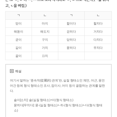
고, ㄴ을 버림.)
ㄱ
ㄴ
ㄱ
ㄴ
맏이
마지
핥이다
할치다
해돋이
해도지
걷히다
거치다
굳이
구지
닫히다
다치다
같이
가치
묻히다
무치다
끝이
끄치
해설
여기서 말하는 ‘종속적(從屬的) 관계’란, 실질 형태소인 체언, 어근, 용언
어간 등에 형식 형태소인 조사, 접미사, 어미 등이 결합하는 관계를 말한
다.
솥이[소치]: 솥(실질 형태소)+이(형식 형태소)
묻히다[무치다]: 묻­-(실질 형태소)+­-히­-(형식 형태소)+-다(형식 형태
소)