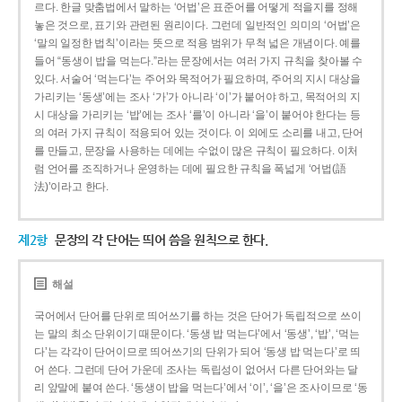
르다. 한글 맞춤법에서 말하는 ‘어법’은 표준어를 어떻게 적을지를 정해
놓은 것으로, 표기와 관련된 원리이다. 그런데 일반적인 의미의 ‘어법’은
‘말의 일정한 법칙’이라는 뜻으로 적용 범위가 무척 넓은 개념이다. 예를
들어 “동생이 밥을 먹는다.”라는 문장에서는 여러 가지 규칙을 찾아볼 수
있다. 서술어 ‘먹는다’는 주어와 목적어가 필요하며, 주어의 지시 대상을
가리키는 ‘동생’에는 조사 ‘가’가 아니라 ‘이’가 붙어야 하고, 목적어의 지
시 대상을 가리키는 ‘밥’에는 조사 ‘를’이 아니라 ‘을’이 붙어야 한다는 등
의 여러 가지 규칙이 적용되어 있는 것이다. 이 외에도 소리를 내고, 단어
를 만들고, 문장을 사용하는 데에는 수없이 많은 규칙이 필요하다. 이처
럼 언어를 조직하거나 운영하는 데에 필요한 규칙을 폭넓게 ‘어법(語
法)’이라고 한다.
제2항
문장의 각 단어는 띄어 씀을 원칙으로 한다.
해설
국어에서 단어를 단위로 띄어쓰기를 하는 것은 단어가 독립적으로 쓰이
는 말의 최소 단위이기 때문이다. ‘동생 밥 먹는다’에서 ‘동생’, ‘밥’, ‘먹는
다’는 각각이 단어이므로 띄어쓰기의 단위가 되어 ‘동생 밥 먹는다’로 띄
어 쓴다. 그런데 단어 가운데 조사는 독립성이 없어서 다른 단어와는 달
리 앞말에 붙여 쓴다. ‘동생이 밥을 먹는다’에서 ‘이’, ‘을’은 조사이므로 ‘동