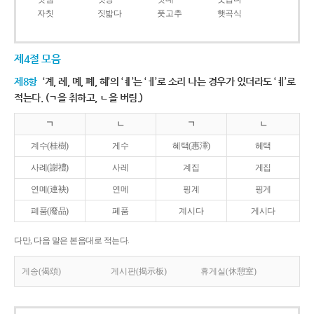
자칫
짓밟다
풋고추
햇곡식
제4절 모음
제8항
‘계, 례, 몌, 폐, 혜’의 ‘ㅖ’는 ‘ㅔ’로 소리 나는 경우가 있더라도 ‘ㅖ’로
적는다. (ㄱ을 취하고, ㄴ을 버림.)
ㄱ
ㄴ
ㄱ
ㄴ
계수(桂樹)
게수
혜택(惠澤)
헤택
사례(謝禮)
사레
계집
게집
연몌(連袂)
연메
핑계
핑게
폐품(廢品)
페품
계시다
게시다
다만, 다음 말은 본음대로 적는다.
게송(偈頌)
게시판(揭示板)
휴게실(休憩室)