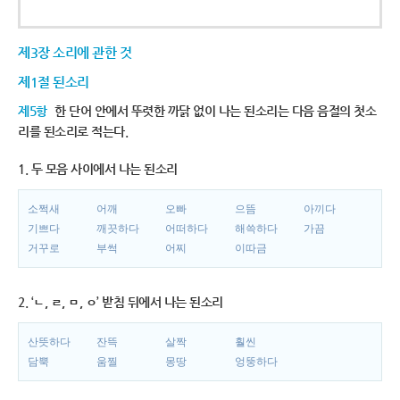
제3장 소리에 관한 것
제1절 된소리
제5항
한 단어 안에서 뚜렷한 까닭 없이 나는 된소리는 다음 음절의 첫소
리를 된소리로 적는다.
1. 두 모음 사이에서 나는 된소리
소쩍새
어깨
오빠
으뜸
아끼다
기쁘다
깨끗하다
어떠하다
해쓱하다
가끔
거꾸로
부썩
어찌
이따금
2. ‘ㄴ, ㄹ, ㅁ, ㅇ’ 받침 뒤에서 나는 된소리
산뜻하다
잔뜩
살짝
훨씬
담뿍
움찔
몽땅
엉뚱하다