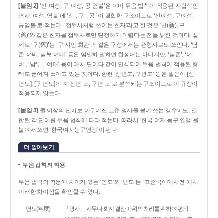
[붙임 2]
‘신-여성, 구-여성, 공-염불’은 이미 두음 법칙이 적용된 자립적인
명사 ‘여성, 염불’에 ‘신-, 구-, 공-’이 결합한 구조이므로 ‘신여성, 구여성,
공염불’로 적는다. ‘접두사처럼 쓰이는 한자’라고 한 것은 ‘신(新), 구
(舊)’와 같은 한자를 접두사로만 단정하기 어렵다는 점을 밝힌 것이다. 실
제로 ‘구(舊)’는 ‘구 시민 회관’과 같은 구성에서는 관형사로도 쓰인다. ‘남
존­-여비, 남부-­여대’ 등은 엄밀히 말하면 합성어는 아니지만, ‘남존’, ‘여
비’, ‘남부’, ‘여대’ 등이 마치 단어와 같이 인식되어 두음 법칙이 적용된 형
태로 굳어져 쓰이고 있는 것이다. 한편 ‘신년도, 구년도’ 등은 발음이 [신
년도], [구ː년도]이며 ‘신년­-도, 구년-­도’로 분석되는 구조이므로 이 규정이
적용되지 않는다.
[붙임 3]
둘 이상의 단어로 이루어진 고유 명사를 붙여 쓰는 경우에도, 결
합된 각 단어를 두음 법칙에 따라 적는다. 따라서 ‘한국 여자 농구 연맹’을
붙여서 쓰면 ‘한국여자농구연맹’이 된다.
더 알아보기
두음 법칙의 적용
두음 법칙의 적용에 차이가 있는 ‘연도’와 ‘년도’는 “표준국어대사전”에서
이러한 차이점을 확인할 수 있다.
연도(年度)
「명사」 사무나 회계 결산 따위의 처리를 위하여 편의