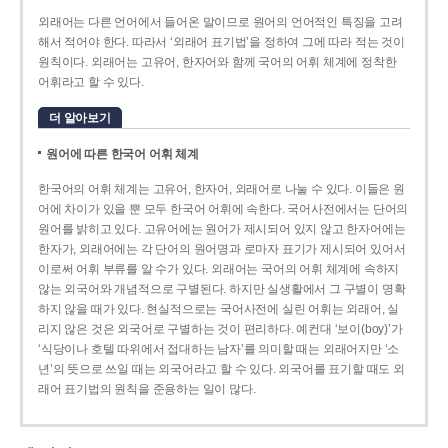
외래어는 다른 언어에서 들어온 말이므로 원어의 언어적인 특징을 고려
해서 적어야 한다. 따라서 ‘외래어 표기법’을 정하여 그에 따라 적는 것이
원칙이다. 외래어는 고유어, 한자어와 함께 국어의 어휘 체계에 정착한
어휘라고 할 수 있다.
더 알아보기
원어에 따른 한국어 어휘 체계
한국어의 어휘 체계는 고유어, 한자어, 외래어로 나눌 수 있다. 이들은 원
어에 차이가 있을 뿐 모두 한국어 어휘에 속한다. 국어사전에서는 단어의
원어를 밝히고 있다. 고유어에는 원어가 제시되어 있지 않고 한자어에는
한자가, 외래어에는 각 단어의 원어명과 로마자 표기가 제시되어 있어서
이로써 어휘 부류를 알 수가 있다. 외래어는 국어의 어휘 체계에 속하지
않는 외국어와 개념적으로 구별된다. 하지만 실생활에서 그 구별이 명확
하지 않을 때가 있다. 현실적으로는 국어사전에 실린 어휘는 외래어, 실
리지 않은 것은 외국어로 구별하는 것이 편리하다. 예컨대 ‘보이(boy)’가
‘식당이나 호텔 따위에서 접대하는 남자’를 의미할 때는 외래어지만 ‘소
년’의 뜻으로 쓰일 때는 외국어라고 할 수 있다. 외국어를 표기할 때도 외
래어 표기법의 원칙을 준용하는 일이 많다.