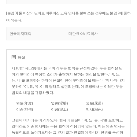
[붙임 3] 둘 이상의 단어로 이루어진 고유 명사를 붙여 쓰는 경우에도 붙임 2에 준하
여 적는다.
한국여자대학
대한요소비료회사
해설
제10항~제12항에서는 국어의 두음 법칙을 규정하였다. 두음 법칙은 단
어의 첫머리에 특정한 소리가 출현하지 못하는 현상을 말한다. ‘녀, 뇨,
뉴, 니’를 포함하는 한자어 음절이 단어 첫머리에 올 때는 ‘ㄴ’이 나타나지
못하여 ‘여, 요, 유, 이’의 형태로 실현되는데, 이 조항에서는 이러한 두음
법칙의 내용을 규정하였다.
연도(年度)
열반(涅槃)
요도(尿道)
이승(尼僧)
이공(泥工)
익사(溺死)
그런데 여기에는 예외가 있다. 한자어 음절이 ‘녀, 뇨, 뉴, 니’를 포함하고
있더라도 의존 명사에는 두음 법칙이 적용되지 않는다. 이는 의존 명사는
독립적으로 쓰이기보다는 그 앞의 말과 연결되어 하나의 단위를 구성하