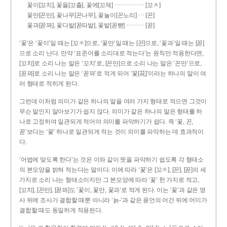
……………
꽃이[꼬치], 꽃을[꼬츨], 꽃에[꼬체]
[꼬ㅊ]
…
꽃만[꼰만], 꽃나무[꼰나무], 꽃놀이[꼰노리]
[꼰]
………
꽃과[꼳꽈], 꽃다발[꼳따발], 꽃밭[꼳빧]
[꼳]
‘꽃’은 ‘꽃이’일 때는 [꼬ㅊ]으로, ‘꽃만’일 때는 [꼰]으로, ‘꽃과’일 때는 [꼳]
으로 소리 난다. 만약 ‘표준어를 소리대로 적는다’는 원칙만 적용한다면,
[꼬치]로 소리 나는 말은 ‘꼬치’로, [꼰만]으로 소리 나는 말은 ‘꼰만’으로,
[꼳꽈]로 소리 나는 말은 ‘꼳꽈’로 적게 되어 ‘꽃[花]’이라는 하나의 말이 여
러 형태로 적히게 된다.
그런데 이처럼 의미가 같은 하나의 말을 여러 가지 형태로 적으면 그것이
무슨 말인지 알아보기가 쉽지 않다. 의미가 같은 하나의 말은 형태를 하
나로 고정하여 일관되게 적어야 의미를 파악하기가 쉽다. 즉 ‘꽃, 꼰,
꼳’보다는 ‘꽃’ 하나로 일관되게 적는 것이 의미를 파악하는 데 효과적이
다.
‘어법에 맞도록 한다’는 것은 이와 같이 뜻을 파악하기 쉽도록 각 형태소
의 본모양을 밝혀 적는다는 말이다. 이에 따라 ‘꽃’은 [꼬ㅊ], [꼰], [꼳]의 세
가지로 소리 나는 형태소이지만 그 본모양에 따라 ‘꽃’ 한 가지로 적고,
[꼬치], [꼰만], [꼳꽈]도 ‘꽃이, 꽃만, 꽃과’로 적게 된다. 이는 ‘꽃’과 같은 명
사 뒤에 조사가 결합할 때뿐 아니라 ‘늙-’과 같은 용언의 어간 뒤에 어미가
결합할 때도 동일하게 적용된다.