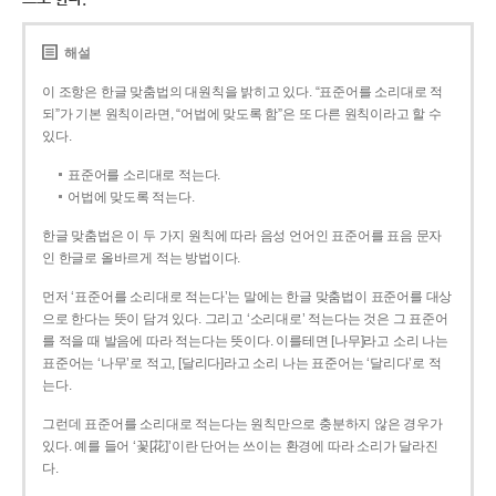
해설
이 조항은 한글 맞춤법의 대원칙을 밝히고 있다. “표준어를 소리대로 적
되”가 기본 원칙이라면, “어법에 맞도록 함”은 또 다른 원칙이라고 할 수
있다.
표준어를 소리대로 적는다.
어법에 맞도록 적는다.
한글 맞춤법은 이 두 가지 원칙에 따라 음성 언어인 표준어를 표음 문자
인 한글로 올바르게 적는 방법이다.
먼저 ‘표준어를 소리대로 적는다’는 말에는 한글 맞춤법이 표준어를 대상
으로 한다는 뜻이 담겨 있다. 그리고 ‘소리대로’ 적는다는 것은 그 표준어
를 적을 때 발음에 따라 적는다는 뜻이다. 이를테면 [나무]라고 소리 나는
표준어는 ‘나무’로 적고, [달리다]라고 소리 나는 표준어는 ‘달리다’로 적
는다.
그런데 표준어를 소리대로 적는다는 원칙만으로 충분하지 않은 경우가
있다. 예를 들어 ‘꽃[花]’이란 단어는 쓰이는 환경에 따라 소리가 달라진
다.