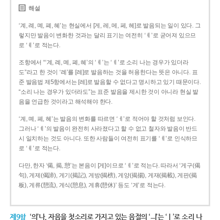
해설
‘계, 례, 몌, 폐, 혜’는 현실에서 [게, 레, 메, 페, 헤]로 발음되는 일이 있다. 그
렇지만 발음이 변화한 것과는 달리 표기는 여전히 ‘ㅖ’로 굳어져 있으므
로 ‘ㅖ’로 적는다.
조항에서 “‘계, 례, 몌, 폐, 혜’의 ‘ㅖ’는 ‘ㅔ’로 소리 나는 경우가 있더라
도”라고 한 것이 ‘례’를 [레]로 발음하는 것을 허용한다는 뜻은 아니다. 표
준 발음법 제5항에서는 [레]로 발음할 수 없다고 명시하고 있기 때문이다.
“소리 나는 경우가 있더라도”는 표준 발음을 제시한 것이 아니라 현실 발
음을 언급한 것이라고 해석해야 한다.
‘계, 몌, 폐, 혜’는 발음의 변화를 따르면 ‘ㅔ’로 적어야 할 것처럼 보인다.
그러나 ‘ㅖ’의 발음이 완전히 사라졌다고 할 수 없고 철자와 발음이 반드
시 일치하는 것도 아니다. 또한 사람들이 여전히 표기를 ‘ㅖ’로 인식하므
로 ‘ㅖ’로 적는다.
다만, 한자 ‘偈, 揭, 憩’는 본음이 [게]이므로 ‘ㅔ’로 적는다. 따라서 ‘게구(偈
句), 게제(偈諦), 게기(揭記), 게방(揭榜), 게양(揭揚), 게재(揭載), 게판(揭
板), 게류(憩流), 게식(憩息), 게휴(憩休)’ 등도 ‘게’로 적는다.
제9항
‘의’나, 자음을 첫소리로 가지고 있는 음절의 ‘ㅢ’는 ‘ㅣ’로 소리 나