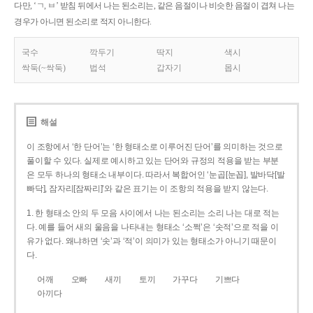
다만, ‘ㄱ, ㅂ’ 받침 뒤에서 나는 된소리는, 같은 음절이나 비슷한 음절이 겹쳐 나는
경우가 아니면 된소리로 적지 아니한다.
국수
깍두기
딱지
색시
싹둑(~싹둑)
법석
갑자기
몹시
해설
이 조항에서 ‘한 단어’는 ‘한 형태소로 이루어진 단어’를 의미하는 것으로
풀이할 수 있다. 실제로 예시하고 있는 단어와 규정의 적용을 받는 부분
은 모두 하나의 형태소 내부이다. 따라서 복합어인 ‘눈곱[눈꼽], 발바닥[발
빠닥], 잠자리[잠짜리]’와 같은 표기는 이 조항의 적용을 받지 않는다.
1. 한 형태소 안의 두 모음 사이에서 나는 된소리는 소리 나는 대로 적는
다. 예를 들어 새의 울음을 나타내는 형태소 ‘소쩍’은 ‘솟적’으로 적을 이
유가 없다. 왜냐하면 ‘솟’과 ‘적’이 의미가 있는 형태소가 아니기 때문이
다.
어깨
오빠
새끼
토끼
가꾸다
기쁘다
아끼다