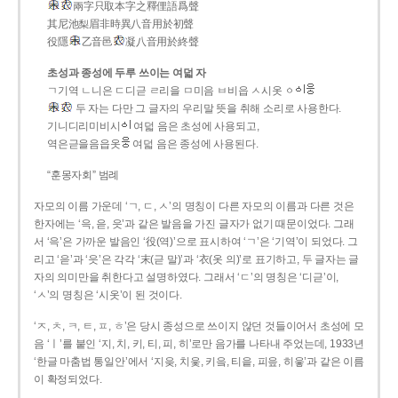
兩字只取本字之釋俚語爲聲
其尼池梨眉非時異八音用於初聲
役隱
乙音邑
凝八音用於終聲
초성과 종성에 두루 쓰이는 여덟 자
ㄱ기역 ㄴ니은 ㄷ디귿 ㄹ리을 ㅁ미음 ㅂ비읍 ㅅ시옷 ㆁ
두 자는 다만 그 글자의 우리말 뜻을 취해 소리로 사용한다.
기니디리미비시
여덟 음은 초성에 사용되고,
역은귿을음읍옷
여덟 음은 종성에 사용된다.
“훈몽자회” 범례
자모의 이름 가운데 ‘ㄱ, ㄷ, ㅅ’의 명칭이 다른 자모의 이름과 다른 것은
한자에는 ‘윽, 읃, 읏’과 같은 발음을 가진 글자가 없기 때문이었다. 그래
서 ‘윽’은 가까운 발음인 ‘役(역)’으로 표시하여 ‘ㄱ’은 ‘기역’이 되었다. 그
리고 ‘읃’과 ‘읏’은 각각 ‘末(귿 말)’과 ‘衣(옷 의)’로 표기하고, 두 글자는 글
자의 의미만을 취한다고 설명하였다. 그래서 ‘ㄷ’의 명칭은 ‘디귿’이,
‘ㅅ’의 명칭은 ‘시옷’이 된 것이다.
‘ㅈ, ㅊ, ㅋ, ㅌ, ㅍ, ㅎ’은 당시 종성으로 쓰이지 않던 것들이어서 초성에 모
음 ‘ㅣ’를 붙인 ‘지, 치, 키, 티, 피, 히’로만 음가를 나타내 주었는데, 1933년
‘한글 마춤법 통일안’에서 ‘지읒, 치읓, 키읔, 티읕, 피읖, 히읗’과 같은 이름
이 확정되었다.