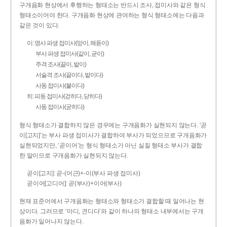
구개음화 현상에서 후행하는 형태소는 반드시 조사, 접미사와 같은 형식
형태소이어야 한다. 구개음화 현상에 관여하는 형식 형태소에는 다음과
같은 것이 있다.
이: 명사 파생 접미사(맏이, 해돋이)
부사 파생 접미사(같이, 굳이)
주격 조사(끝이, 밭이)
서술격 조사(끝이다, 밭이다)
사동 접미사(붙이다)
히: 피동 접미사(걷히다, 닫히다)
사동 접미사(굳히다)
형식 형태소가 결합하지 않은 경우에는 구개음화가 실현되지 않는다. ‘곧
이[고지]’는 부사 파생 접미사가 결합하여 부사가 되었으므로 구개음화가
실현되었지만, ‘곧이어’는 형식 형태소가 아닌 실질 형태소 부사가 결합
한 말이므로 구개음화가 실현되지 않는다.
곧이[고지]: 곧-­(어근)+­-이(부사 파생 접미사)
곧이어[고디어]: 곧(부사)+이어(부사)
현재 표준어에서 구개음화는 형태소와 형태소가 결합할 때 일어나는 현
상이다. 그러므로 ‘마디, 견디다’와 같이 하나의 형태소 내부에서는 구개
음화가 일어나지 않는다.