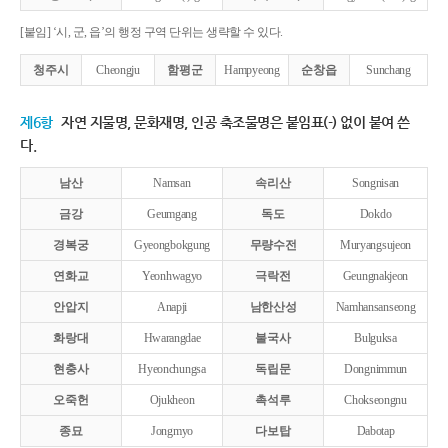
[붙임] ‘시, 군, 읍’의 행정 구역 단위는 생략할 수 있다.
청주시
Cheongju
함평군
Hampyeong
순창읍
Sunchang
제6항
자연 지물명, 문화재명, 인공 축조물명은 붙임표(-) 없이 붙여 쓴
다.
남산
Namsan
속리산
Songnisan
금강
Geumgang
독도
Dokdo
경복궁
Gyeongbokgung
무량수전
Muryangsujeon
연화교
Yeonhwagyo
극락전
Geungnakjeon
안압지
Anapji
남한산성
Namhansanseong
화랑대
Hwarangdae
불국사
Bulguksa
현충사
Hyeonchungsa
독립문
Dongnimmun
오죽헌
Ojukheon
촉석루
Chokseongnu
종묘
Jongmyo
다보탑
Dabotap