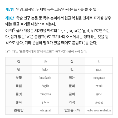
제7항
인명, 회사명, 단체명 등은 그동안 써 온 표기를 쓸 수 있다.
제8항
학술 연구 논문 등 특수 분야에서 한글 복원을 전제로 표기할 경우
에는 한글 표기를 대상으로 적는다.
1)
이 때
글자 대응은 제2장을 따르되 ‘ㄱ, ㄷ, ㅂ, ㄹ’은 ‘g, d, b, l’로만 적는
다. 음가 없는 ‘ㅇ’은 붙임표(-)로 표기하되 어두에서는 생략하는 것을 원
칙으로 한다. 기타 분절의 필요가 있을 때에도 붙임표(-)를 쓴다.
1) '이 때'는 "표준국어대사전"에 따르면 '이때'와 같이 붙여 써야 한다.
집
jib
짚
jip
밖
bakk
값
gabs
붓꽃
buskkoch
먹는
meogneun
독립
doglib
문리
munli
물엿
mul-yeos
굳이
gud-i
좋다
johda
가곡
gagog
조랑말
jolangmal
없었습니다
eobs-eoss-seubnida