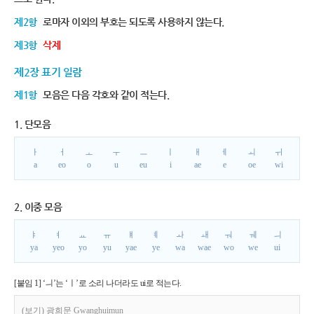
제2항
로마자 이외의 부호는 되도록 사용하지 않는다.
제3항
삭제
제2장 표기 일람
제1항
모음은 다음 각호와 같이 적는다.
1. 단모음
ㅏ
ㅓ
ㅗ
ㅜ
ㅡ
ㅣ
ㅐ
ㅔ
ㅚ
ㅟ
a
eo
o
u
eu
i
ae
e
oe
wi
2. 이중 모음
ㅑ
ㅕ
ㅛ
ㅠ
ㅒ
ㅖ
ㅘ
ㅙ
ㅝ
ㅞ
ㅢ
ya
yeo
yo
yu
yae
ye
wa
wae
wo
we
ui
[붙임 1] ‘ㅢ’는 ‘ㅣ’로 소리 나더라도 ui로 적는다.
(보기) 광희문 Gwanghuimun