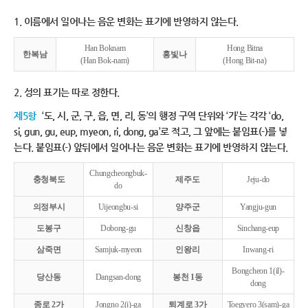
1. 이름에서 일어나는 음운 변화는 표기에 반영하지 않는다.
Han Boknam
Hong Bitna
한복남
홍빛나
(Han Bok-nam)
(Hong Bit-na)
2. 성의 표기는 따로 정한다.
제5항
‘도, 시, 군, 구, 읍, 면, 리, 동’의 행정 구역 단위와 ‘가’는 각각 ‘do,
si, gun, gu, eup, myeon, ri, dong, ga’로 적고, 그 앞에는 붙임표(-)를 넣
는다. 붙임표(-) 앞뒤에서 일어나는 음운 변화는 표기에 반영하지 않는다.
Chungcheongbuk-
충청북도
제주도
Jeju-do
do
의정부시
Uijeongbu-si
양주군
Yangju-gun
도봉구
Dobong-gu
신창읍
Sinchang-eup
삼죽면
Samjuk-myeon
인왕리
Inwang-ri
Bongcheon 1(il)-
당산동
Dangsan-dong
봉천 1동
dong
종로 2가
Jongno 2(i)-ga
퇴계로 3가
Toegyero 3(sam)-ga