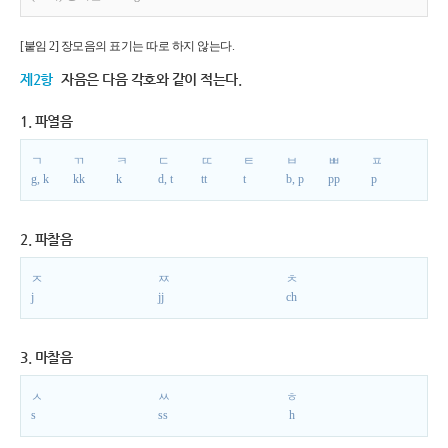
[붙임 2] 장모음의 표기는 따로 하지 않는다.
제2항
자음은 다음 각호와 같이 적는다.
1. 파열음
ㄱ
ㄲ
ㅋ
ㄷ
ㄸ
ㅌ
ㅂ
ㅃ
ㅍ
g, k
kk
k
d, t
tt
t
b, p
pp
p
2. 파찰음
ㅈ
ㅉ
ㅊ
j
jj
ch
3. 마찰음
ㅅ
ㅆ
ㅎ
s
ss
h