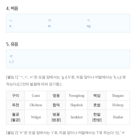
4. 비음
ㄴ
ㅁ
ㅇ
n
m
ng
5. 유음
ㄹ
r, l
[붙임 1] ‘ㄱ, ㄷ, ㅂ’은 모음 앞에서는 ‘g, d, b’로, 자음 앞이나 어말에서는 ‘k, t, p’로
적는다.([ ] 안의 발음에 따라 표기함.)
구미
Gumi
영동
Yeongdong
백암
Baegam
옥천
Okcheon
합덕
Hapdeok
호법
Hobeop
월곶
벚꽃
한밭
Wolgot
beotkkot
Hanbat
[월곧]
[벋꼳]
[한받]
[붙임 2] ‘ㄹ’은 모음 앞에서는 ‘r’로, 자음 앞이나 어말에서는 ‘l’로 적는다. 단, ‘ㄹ