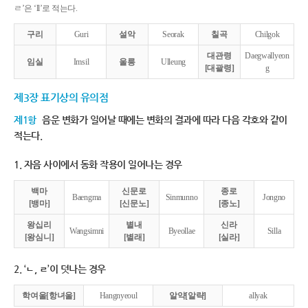
ㄹ’은 ‘ll’로 적는다.
구리
Guri
설악
Seorak
칠곡
Chilgok
대관령
Daegwallyeon
임실
Imsil
울릉
Ulleung
[대괄령]
g
제3장 표기상의 유의점
제1항
음운 변화가 일어날 때에는 변화의 결과에 따라 다음 각호와 같이
적는다.
1. 자음 사이에서 동화 작용이 일어나는 경우
백마
신문로
종로
Baengma
Sinmunno
Jongno
[뱅마]
[신문노]
[종노]
왕십리
별내
신라
Wangsimni
Byeollae
Silla
[왕심니]
[별래]
[실라]
2. ‘ㄴ, ㄹ’이 덧나는 경우
학여울[항녀울]
Hangnyeoul
알약[알략]
allyak