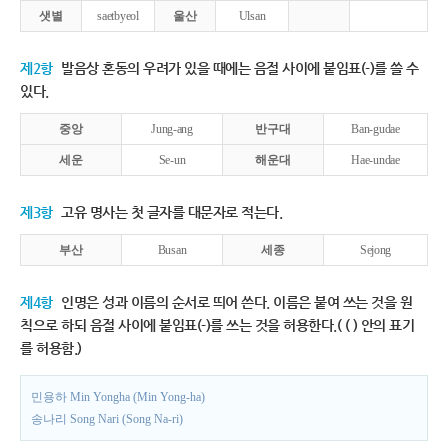
샛별
saetbyeol
울산
Ulsan
제2항
발음상 혼동의 우려가 있을 때에는 음절 사이에 붙임표(-)를 쓸 수
있다.
중앙
Jung-ang
반구대
Ban-gudae
세운
Se-un
해운대
Hae-undae
제3항
고유 명사는 첫 글자를 대문자로 적는다.
부산
Busan
세종
Sejong
제4항
인명은 성과 이름의 순서로 띄어 쓴다. 이름은 붙여 쓰는 것을 원
칙으로 하되 음절 사이에 붙임표(-)를 쓰는 것을 허용한다.( ( ) 안의 표기
를 허용함.)
민용하 Min Yongha (Min Yong-ha)
송나리 Song Nari (Song Na-ri)