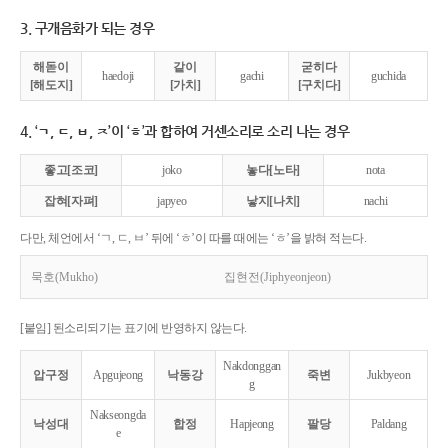
3. 구개음화가 되는 경우
해돋이
같이
굳히다
haedoji
gachi
guchida
[해도지]
[가치]
[구치다]
4. ‘ㄱ, ㄷ, ㅂ, ㅈ’이 ‘ㅎ’과 합하여 거센소리로 소리 나는 경우
좋고[조코]
joko
놓다[노타]
nota
잡혀[자펴]
japyeo
낳지[나치]
nachi
다만, 체언에서 ‘ㄱ, ㄷ, ㅂ’ 뒤에 ‘ㅎ’이 따를 때에는 ‘ㅎ’을 밝혀 적는다.
묵호(Mukho)
집현전(Jiphyeonjeon)
[붙임] 된소리되기는 표기에 반영하지 않는다.
Nakdonggan
압구정
Apgujeong
낙동강
죽변
Jukbyeon
g
Nakseongda
낙성대
합정
Hapjeong
팔당
Paldang
e