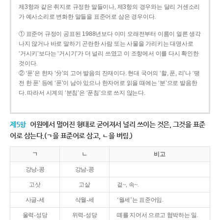
제3항과 같은 취지로 규정한 말들이나, 제3항의 경우와는 달리 거센소리
가 예사소리로 변화한 말들을 표준어로 삼은 경우이다.
① 표준어 규정이 공표된 1988년보다 이미 오래전부터 이름이 얼른 생각
나지 않거나 바로 말하기 곤란한 사람 또는 사물을 가리키는 대명사로
‘거시키’보다는 ‘거시기’가 더 널리 쓰였고 이 조항에서 이를 다시 확인한
것이다.
② ‘푼’은 한자 ‘分’의 고어 발음의 잔재이다. 현대 국어의 ‘할, 푼, 리’나 ‘땡
전 한 푼’ 등에 ‘푼’이 남아 있으나 한자어로 읽을 때에는 ‘분’으로 발음한
다. 따라서 시계의 ‘분침’은 ‘푼침’으로 쓰지 않는다.
제5항
어원에서 멀어진 형태로 굳어져서 널리 쓰이는 것은, 그것을 표준
어로 삼는다.(ㄱ을 표준어로 삼고, ㄴ을 버림.)
ㄱ
ㄴ
비고
강낭-콩
강남-콩
고삿
고샅
겉~, 속~.
사글-세
삭월-세
‘월세’는 표준어임.
울력-성당
위력-성당
떼를 지어서 으르고 협박하는 일.