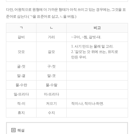
다만, 어원적으로 원형에 더 가까운 형태가 아직 쓰이고 있는 경우에는, 그것을 표
준어로 삼는다.(ㄱ을 표준어로 삼고, ㄴ을 버림.)
ㄱ
ㄴ
비고
갈비
가리
~구이, ~찜, 갈빗-대.
1. 사기 만드는 물레 밑 고리.
갓모
갈모
2. '갈모'는 갓 위에 쓰는, 유지로
만든 우비.
굴-젓
구-젓
말-곁
말-겻
물-수란
물-수랄
밀-뜨리다
미-뜨리다
적-이
저으기
적이-나, 적이나-하면.
휴지
수지
해설