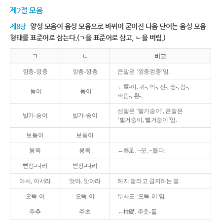
제2절 모음
제8항
양성 모음이 음성 모음으로 바뀌어 굳어진 다음 단어는 음성 모음
형태를 표준어로 삼는다.(ㄱ을 표준어로 삼고, ㄴ을 버림.)
ㄱ
ㄴ
비고
깡충-깡충
깡총-깡총
큰말은 ‘껑충껑충’임.
←童-이. 귀-, 막-, 선-, 쌍-, 검-,
-둥이
-동이
바람-, 흰-.
센말은 ‘빨가숭이’, 큰말은
발가-숭이
발가-송이
‘벌거숭이, 뻘거숭이’임.
보퉁이
보통이
봉죽
봉족
←奉足. ~꾼, ~들다.
뻗정-다리
뻗장-다리
아서, 아서라
앗아, 앗아라
하지 말라고 금지하는 말.
오뚝-이
오똑-이
부사도 ‘오뚝-이’임.
주추
주초
←柱礎. 주춧-돌.