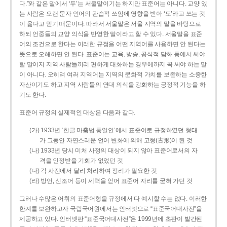
다.”와 같은 말에서 ‘두’는 서울말이기는 하지만 표준어는 아니다. 교양 있
는 사람은 오랜 문자 언어의 관습적 쓰임에 영향을 받아 ‘도’라고 쓰는 것
이 옳다고 믿기 때문이다. 따라서 서울말은 서울 지역의 말을 바탕으로
하되 언중들의 교양 의식을 반영한 말이라고 할 수 있다. 서울말을 표준
어의 조건으로 한다는 이러한 규정을 어떤 지역어를 사용하면 안 된다는
뜻으로 오해하면 안 된다. 표준어는 교육, 방송, 공식적 담화 등에서 써야
할 말이지 지역 사람들끼리 편하게 대화하는 경우에까지 꼭 써야 하는 말
이 아니다. 오히려 여러 지역어는 지역의 문화적 가치를 보존하는 소중한
자산이기도 하고 지역 사람들의 연대 의식을 강화하는 긍정적 기능을 하
기도 한다.
표준어 규정의 실제적인 대상은 다음과 같다.
(가) 1933년 ‘한글 마춤법 통일안’에서 표준어로 규정하였던 형태
가 그동안 자연스러운 언어 변화에 의해 고형(古形)이 된 것
(나) 1933년 당시 미처 사정의 대상이 되지 않아 표준어로서의 자
격을 인정받을 기회가 없었던 것
(다) 각 사전에서 달리 처리하여 정리가 필요한 것
(라) 방언, 신조어 등이 세력을 얻어 표준어 자리를 굳혀 가던 것
그러나 수많은 어휘의 표준어형을 규정에서 다 예시할 수는 없다. 이러한
한계를 보완하고자 국립국어원에서는 인터넷으로 “표준국어대사전”을
제공하고 있다. 인터넷판 “표준국어대사전”은 1999년에 초판이 발간된