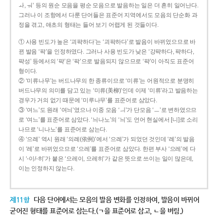
ㅘ, ㅝ’ 등의 원순 모음을 평순 모음으로 발음하는 일은 더 흔히 일어난다.
그러나 이 조항에서 다룬 단어들은 표준어 지역에서도 모음의 단순화 과
정을 겪고, 애초의 형태는 들어 보기 어렵게 된 것들이다.
① 사용 빈도가 높은 ‘괴퍅하다’는 ‘괴팍하다’로 발음이 바뀌었으므로 바
뀐 발음 ‘팍’을 인정하였다. 그러나 사용 빈도가 낮은 ‘강퍅하다, 퍅하다,
퍅성’ 등에서의 ‘퍅’은 ‘팍’으로 발음되지 않으므로 ‘퍅’이 아직도 표준어
형이다.
② ‘미류나무’는 버드나무의 한 종류이므로 ‘미류’는 어원적으로 분명히
버드나무의 의미를 담고 있는 ‘미류(美柳)’인데 이제 ‘미류’라고 발음하는
경우가 거의 없기 때문에 ‘미루나무’를 표준어로 삼았다.
③ ‘여느’도 원래 ‘여늬’였으나 이중 모음 ‘ㅢ’가 단모음 ‘ㅡ’로 변하였으므
로 ‘여느’를 표준어로 삼았다. ‘늬나노’의 ‘늬’도 언어 현실에서 [니]로 소리
나므로 ‘니나노’를 표준어로 삼는다.
④ ‘으례’ 역시 원래 ‘의례(依例)’에서 ‘으례’가 되었던 것인데 ‘례’의 발음
이 ‘레’로 바뀌었으므로 ‘으레’를 표준어로 삼았다. 한편 부사 ‘으레’에 다
시 ‘-이/-히’가 붙은 ‘으레이, 으레히’가 같은 뜻으로 쓰이는 일이 많은데,
이는 인정하지 않는다.
제11항
다음 단어에서는 모음의 발음 변화를 인정하여, 발음이 바뀌어
굳어진 형태를 표준어로 삼는다.(ㄱ을 표준어로 삼고, ㄴ을 버림.)