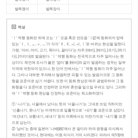
발목쟁이
발목장이
해설
‘ㅣ’ 역행 동화란 뒤에 오는 ‘ㅣ’ 모음 혹은 반모음 ‘ㅣ[j]’에 동화되어 앞에
있는 ‘ㅏ, ㅓ, ㅗ, ㅜ, ㅡ’가 각각 ‘ㅐ, ㅔ, ㅚ, ㅟ, ㅣ’로 바뀌는 현상을 말한다.
가령, ‘아비, 어미, 고기, 죽이다, 끓이다’는 자주 [애비], [에미], [괴기], [쥐기
다], [끼리다]로 발음된다. ‘ㅣ’ 역행 동화는 전국적으로 자주 일어나는 현
상이다. 체언에 조사가 붙은 ‘밥이’를 [배비]와 같이 발음하는 경우는 일부
지역에 국한되어 있으나, 한 단어 안에서는 ‘ㅣ’ 역행 동화가 자주 일어난
다. 그러나 대부분 주의해서 발음하면 피할 수 있는 발음이므로 그 동화
형을 표준어로 삼기 어렵다. 또한 이 동화 현상은 매우 광범위하여 그 동
화형을 다 표준어로 인정하면 오히려 혼란을 일으킬 우려도 있다. 그리하
여 ‘ㅣ’ 역행 동화 현상을 인정하는 표준어는 최소화하였다.
① ‘-나기’는, 서울에서 났다는 뜻의 ‘서울나기’는 그대로 쓰임 직하지만
‘신출나기, 풋나기’는 어색하므로 일률적으로 ‘-내기’를 표준으로 삼았다.
‘여간내기, 보통내기, 새내기’ 등의 어휘에서도 마찬가지로 ‘-내기’를 표준
으로 삼는다.
② ‘남비’는 종래 일본어 ‘나베[鍋]’에서 온 말이라 하여 원형을 의식해서
처리했던 것이나, 현대에는 어원 의식이 거의 사라졌다. 따라서 제5항에