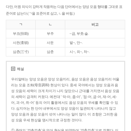
다만, 어원 의식이 강하게 작용하는 다음 단어에서는 양성 모음 형태를 그대로 표
준어로 삼는다.(ㄱ을 표준어로 삼고, ㄴ을 버림.)
ㄱ
ㄴ
비고
부조(扶助)
부주
~금, 부좃-술.
사돈(査頓)
사둔
밭~, 안~.
삼촌(三寸)
삼춘
시~, 외~, 처~.
해설
우리말에는 양성 모음은 양성 모음끼리, 음성 모음은 음성 모음끼리 어울
리는 모음 조화(母音調和) 현상이 있다. 중세 국어에서는 양성 모음과 음
성 모음의 세력이 크게 차이가 나지 않았으나 근대를 거치면서 음성 모음
의 세력이 급격히 커졌다. 예컨대 ‘ 막-아, 좁-아’, ‘접-어, 굽-어, 재-어, 세-
어, 괴-어, 쥐-어’ 등의 어미 활용에서도 음성 모음의 우세를 확인할 수 있
다. 심지어는 한 단어 내부에서도 양성 모음이 일관되게 나타나지 않고
양성 모음과 음성 모음이 섞여 나타나는 일이 많다. 이 조항은 그러한 음
성 모음 우세 현상을 명시적으로 규정한 것이다.
① 종래의 ‘깡총깡총’은 언어 현실을 반영하여 ‘깡충깡충’으로 정했다. 이