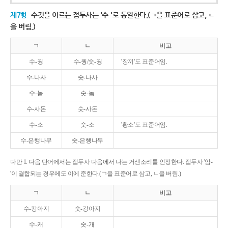
제7항
수컷을 이르는 접두사는 '수-'로 통일한다.(ㄱ을 표준어로 삼고, ㄴ
을 버림.)
ㄱ
ㄴ
비고
수-꿩
수-퀑/숫-꿩
'장끼'도 표준어임.
수-나사
숫-나사
수-놈
숫-놈
수-사돈
숫-사돈
수-소
숫-소
'황소'도 표준어임.
수-은행나무
숫-은행나무
다만 1. 다음 단어에서는 접두사 다음에서 나는 거센소리를 인정한다. 접두사 '암-
'이 결합되는 경우에도 이에 준한다.(ㄱ을 표준어로 삼고, ㄴ을 버림.)
ㄱ
ㄴ
비고
수-캉아지
숫-강아지
수-캐
숫-개