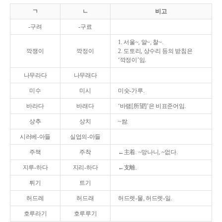
ㄱ
ㄴ
비고
-구려
-구료
1. 서울~, 알~, 찰~.
깍쟁이
깍정이
2. 도토리, 상수리 등의 받침은
‘깍정이’임.
나무라다
나무래다
미수
미시
미숫-가루.
바라다
바래다
‘바램[所望]’은 비표준어임.
상추
상치
~쌈.
시러베-아들
실업의-아들
주책
주착
←主着. ~망나니, ~없다.
지루-하다
지리-하다
←支離.
튀기
트기
허드레
허드래
허드렛-물, 허드렛-일.
호루라기
호루루기