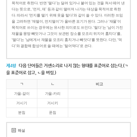
목적어로 취한다. 반면 ‘떨다’는 달려 있거나 붙어 있는 것을 쳐서 떼어 낸
다는 뜻으로, ‘먼지, 재’ 등과 같이 떨어져 나가는 대상을 목적어로 취한
다. 따라서 ‘먼지를 떨기 위해 옷을 털다’와 같이 쓸 수 있다. 이러한 쓰임
을 고려하면 ‘재떨이, 먼지떨이’가 올바른 표기가 된다. 그러나 ‘재물’이
목적어로 쓰이는 경우에는 유사한 의미로도 쓰인다. ‘털다’는 ‘남이 가진
재물을 몽땅 빼앗거나 그것이 보관된 장소를 모조리 뒤지어 훔치다’를,
‘떨다’는 ‘남에게서 재물을 모조리 훔치거나 빼앗다’를 뜻한다. 다만, ‘먹
다’와 결합해 합성어로 쓸 때에는 ‘털어먹다’로 쓴다.
제4항
다음 단어들은 거센소리로 나지 않는 형태를 표준어로 삼는다.(ㄱ
을 표준어로 삼고, ㄴ을 버림.)
ㄱ
ㄴ
비고
가을-갈이
가을-카리
거시기
거시키
분침
푼침
해설