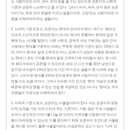
는 사람이라도 비어, 속어, 은어 등을 쓸 수는 있으므로 표준어의 사회적
기준은 상당히 느슨하다고 할 수 있다. 그러나 비어, 속어, 은어 등은 표준
어이기는 하되 언어 예절에 어긋난 말들이므로, 교양 있는 사람이라면 사
용을 자제하여야 하는 말들이다.
2. 시대적 기준으로서, 표준어는 현대의 언어여야 한다. 여기서 ‘현대’는
단순히 시간적으로 현재란 뜻이 아니라 역사적 흐름에서 현재와 같은 구
획에 있는 시대를 말한다. 다른 사회적, 경제적 시대 구분과는 달리 언어
사용에서 현대를 구분하는 데에는 뚜렷한 객관적 기준이 없다. 20세기 초
의 구어가 현대의 말로 간주되곤 하나, 21세기가 상당히 진행된 현재로서
는 20세기 초의 구어를 현대의 말로 간주하기에 어려움이 있다. 한 시대
에 최대 4세대가 공존할 수 있으므로 세대 간 시간 차를 30년 남짓으로
잡으면 넉넉잡아 100년 정도의 시간 차가 있는 말들이 한 시대에 쓰일 수
있다. 그러므로 현대를 100년 전으로부터 현재 시점까지의 기간으로 규
정할 수도 있을 것이다. 그러나 이러한 시간 인식은 ‘현대’ 개념의 모호함
때문에 편의상 행할 수 있는 것일 뿐 객관적인 것은 아니다. ‘현대’는 국어
언중들의 직관으로 이해하여야 한다.
3. 지역적 기준으로서, 표준어는 서울말이어야 한다. 이는 표준어의 공용
어적 성격을 가장 크게 드러내 주는 기준이다. 가령, 많은 지역 사람들이
모여서 공식적인 이야기를 나눌 때 각자의 지역어를 사용한다면 의사소
통이 어려워질 수 있는데, 이를 방지하기 위해 표준어의 조건으로 서울말
을 제시한 것이다. 물론 서울말이라도 비표준적인 요소가 있다. “나두 간