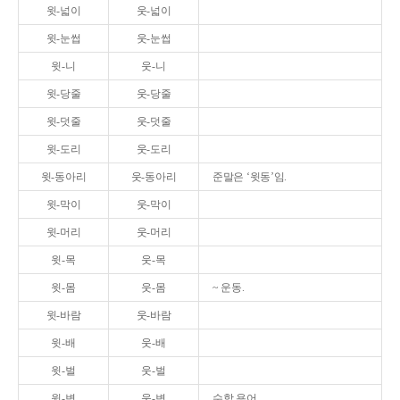
윗-넓이
웃-넓이
윗-눈썹
웃-눈썹
윗-니
웃-니
윗-당줄
웃-당줄
윗-덧줄
웃-덧줄
윗-도리
웃-도리
윗-동아리
웃-동아리
준말은 ‘윗동’임.
윗-막이
웃-막이
윗-머리
웃-머리
윗-목
웃-목
윗-몸
웃-몸
~ 운동.
윗-바람
웃-바람
윗-배
웃-배
윗-벌
웃-벌
윗-변
웃-변
수학 용어.