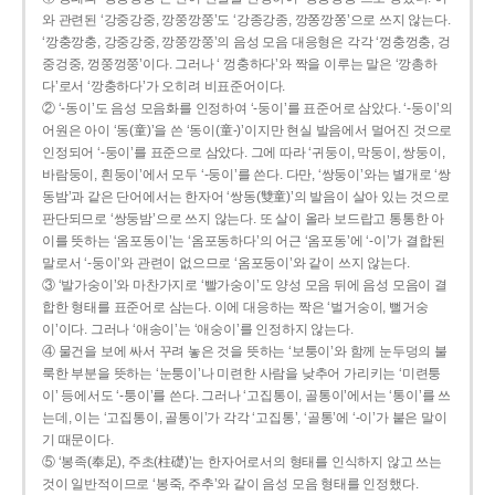
와 관련된 ‘강중강중, 깡쭝깡쭝’도 ‘강종강종, 깡쫑깡쫑’으로 쓰지 않는다.
‘깡충깡충, 강중강중, 깡쭝깡쭝’의 음성 모음 대응형은 각각 ‘껑충껑충, 겅
중겅중, 껑쭝껑쭝’이다. 그러나 ‘ 껑충하다’와 짝을 이루는 말은 ‘깡총하
다’로서 ‘깡충하다’가 오히려 비표준어이다.
② ‘-동이’도 음성 모음화를 인정하여 ‘-둥이’를 표준어로 삼았다. ‘-둥이’의
어원은 아이 ‘동(童)’을 쓴 ‘동이(童-)’이지만 현실 발음에서 멀어진 것으로
인정되어 ‘-둥이’를 표준으로 삼았다. 그에 따라 ‘귀둥이, 막둥이, 쌍둥이,
바람둥이, 흰둥이’에서 모두 ‘-둥이’를 쓴다. 다만, ‘쌍둥이’와는 별개로 ‘쌍
동밤’과 같은 단어에서는 한자어 ‘쌍동(雙童)’의 발음이 살아 있는 것으로
판단되므로 ‘쌍둥밤’으로 쓰지 않는다. 또 살이 올라 보드랍고 통통한 아
이를 뜻하는 ‘옴포동이’는 ‘옴포동하다’의 어근 ‘옴포동’에 ‘-이’가 결합된
말로서 ‘-둥이’와 관련이 없으므로 ‘옴포둥이’와 같이 쓰지 않는다.
③ ‘발가숭이’와 마찬가지로 ‘빨가숭이’도 양성 모음 뒤에 음성 모음이 결
합한 형태를 표준어로 삼는다. 이에 대응하는 짝은 ‘벌거숭이, 뻘거숭
이’이다. 그러나 ‘애송이’는 ‘애숭이’를 인정하지 않는다.
④ 물건을 보에 싸서 꾸려 놓은 것을 뜻하는 ‘보퉁이’와 함께 눈두덩의 불
룩한 부분을 뜻하는 ‘눈퉁이’나 미련한 사람을 낮추어 가리키는 ‘미련퉁
이’ 등에서도 ‘-퉁이’를 쓴다. 그러나 ‘고집통이, 골통이’에서는 ‘통이’를 쓰
는데, 이는 ‘고집통이, 골통이’가 각각 ‘고집통’, ‘골통’에 ‘-이’가 붙은 말이
기 때문이다.
⑤ ‘봉족(奉足), 주초(柱礎)’는 한자어로서의 형태를 인식하지 않고 쓰는
것이 일반적이므로 ‘봉죽, 주추’와 같이 음성 모음 형태를 인정했다.