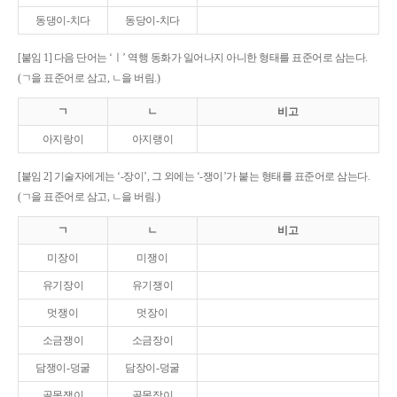
동댕이-치다
동당이-치다
[붙임 1] 다음 단어는 ‘ㅣ’ 역행 동화가 일어나지 아니한 형태를 표준어로 삼는다.
(ㄱ을 표준어로 삼고, ㄴ을 버림.)
ㄱ
ㄴ
비고
아지랑이
아지랭이
[붙임 2] 기술자에게는 ‘-장이’, 그 외에는 ‘-쟁이’가 붙는 형태를 표준어로 삼는다.
(ㄱ을 표준어로 삼고, ㄴ을 버림.)
ㄱ
ㄴ
비고
미장이
미쟁이
유기장이
유기쟁이
멋쟁이
멋장이
소금쟁이
소금장이
담쟁이-덩굴
담장이-덩굴
골목쟁이
골목장이