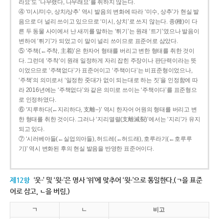
라요’도 ‘나무랬다, 나무래요’를 취하지 않는다.
④ ‘미시/미수, 상치/상추’ 역시 발음의 변화에 따라 ‘미수, 상추’가 현실 발
음으로 더 널리 쓰이고 있으므로 ‘미시, 상치’로 쓰지 않는다. 종(種)이 다
른 두 동물 사이에서 난 새끼를 말하는 ‘튀기’는 원래 ‘트기’였으나 발음이
변하여 ‘튀기’가 되었고 이 말이 널리 쓰이므로 표준어로 삼았다.
⑤ ‘주책(←주착, 主着)’은 한자어 형태를 버리고 변한 형태를 취한 것이
다. 그런데 ‘주착’이 원래 일정하게 자리 잡힌 주장이나 판단력이라는 뜻
이었으므로 ‘주책없다’가 표준어이고 ‘주책이다’는 비표준형이었으나,
‘주책’의 의미로서 ‘일정한 줏대가 없이 되는대로 하는 짓’을 인정함에 따
라 2016년에는 ‘주책없다’와 같은 의미로 쓰이는 ‘주책이다’를 표준형으
로 인정하였다.
⑥ ‘지루하다(←지리하다, 支離--)’ 역시 한자어 어원의 형태를 버리고 변
한 형태를 취한 것이다. 그러나 ‘지리멸렬(支離滅裂)’에서는 ‘지리’가 유지
되고 있다.
⑦ ‘시러베아들(←실업의아들), 허드레(←허드래), 호루라기(←호루루
기)’ 역시 변화된 후의 현실 발음을 반영한 표준어이다.
제12항
‘웃-’ 및 ‘윗-’은 명사 ‘위’에 맞추어 ‘윗-’으로 통일한다.(ㄱ을 표준
어로 삼고, ㄴ을 버림.)
ㄱ
ㄴ
비고