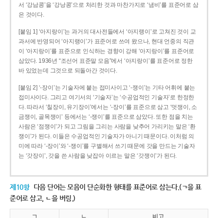
서 ‘강남콩’을 ‘강낭콩’으로 처리한 것과 마찬가지로 ‘냄비’를 표준어로 삼
은 것이다.
[붙임 1] ‘아지랑이’는 과거의 대사전들에서 ‘아지랭이’로 고쳐진 것이 교
과서에 반영되어 ‘아지랭이’가 표준어로 쓰여 왔으나, 현대 언중의 직관
이 ‘아지랑이’를 표준으로 인식하는 경향이 강해 ‘아지랑이’를 표준어로
삼았다. 1936년 “조선어 표준말 모음”에서 ‘아지랑이’를 표준어로 정한
바 있었는데 그것으로 되돌아간 것이다.
[붙임 2] ‘-장이’는 기술자에 붙는 접미사이고 ‘-쟁이’는 기타 어휘에 붙는
접미사이다. 그리고 여기서의 ‘기술자’는 ‘수공업적인 기술자’로 한정한
다. 따라서 ‘칠장이, 유기장이’에서는 ‘-장이’를 표준으로 삼고 ‘멋쟁이, 소
금쟁이, 골목쟁이’ 등에서는 ‘-쟁이’를 표준으로 삼았다. 또한 점을 치는
사람은 ‘점쟁이’가 되고 그림을 그리는 사람을 낮추어 가리키는 말은 ‘환
쟁이’가 된다. 이들은 수공업적인 기술자가 아니기 때문이다. 이처럼 의
미에 따라 ‘-장이’와 ‘-쟁이’를 구별해서 쓰기 때문에 갓을 만드는 기술자
는 ‘갓장이’, 갓을 쓴 사람을 낮잡아 이르는 말은 ‘갓쟁이’가 된다.
제10항
다음 단어는 모음이 단순화한 형태를 표준어로 삼는다.(ㄱ을 표
준어로 삼고, ㄴ을 버림.)
ㄱ
ㄴ
비고