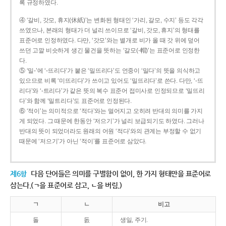
록 규정하였다.
④ ‘갈비, 갓모, 휴지(休紙)’는 변화된 형태인 ‘가리, 갈모, 수지’ 등도 각각
쓰였으나, 본래의 형태가 더 널리 쓰이므로 ‘갈비, 갓모, 휴지’의 형태를
표준어로 인정하였다. 다만, ‘갓모’와는 별개로 비가 올 때 갓 위에 덮어
쓰던 고깔 비슷하게 생긴 물건을 뜻하는 ‘갈모(-帽)’는 표준어로 인정한
다.
⑤ ‘밀-’에 ‘-뜨리다’가 붙은 ‘밀뜨리다’도 언중이 ‘밀다’의 뜻을 의식하고
있으므로 비록 ‘미뜨리다’가 쓰이고 있어도 ‘밀뜨리다’로 쓴다. 다만, ‘-뜨
리다’와 ‘-트리다’가 같은 뜻의 복수 표준어 접미사로 인정되므로 ‘밀뜨리
다’와 함께 ‘밀트리다’도 표준어로 인정된다.
⑥ ‘적이’는 의미적으로 ‘적다’와는 멀어지고 오히려 반대의 의미를 가지
게 되었다. 그 때문에 한동안 ‘저으기’가 널리 보급되기도 하였다. 그러나
반대의 뜻이 되었더라도 원래의 어원 ‘적다’와의 관계는 부정할 수 없기
때문에 ‘저으기’가 아닌 ‘적이’를 표준어로 삼았다.
제6항
다음 단어들은 의미를 구별함이 없이, 한 가지 형태만을 표준어로
삼는다.(ㄱ을 표준어로 삼고, ㄴ을 버림.)
ㄱ
ㄴ
비고
돌
돐
생일, 주기.