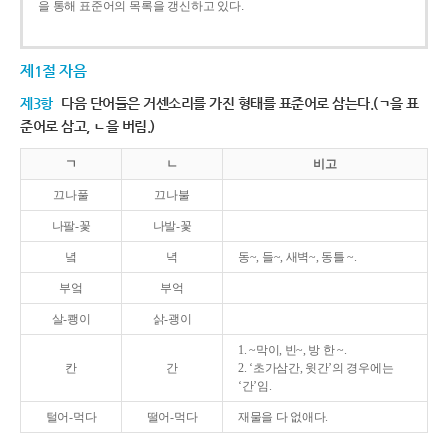
을 통해 표준어의 목록을 갱신하고 있다.
제1절 자음
제3항
다음 단어들은 거센소리를 가진 형태를 표준어로 삼는다.(ㄱ을 표
준어로 삼고, ㄴ을 버림.)
ㄱ
ㄴ
비고
끄나풀
끄나불
나팔-꽃
나발-꽃
녘
녁
동~, 들~, 새벽~, 동틀 ~.
부엌
부억
살-쾡이
삵-괭이
1. ~막이, 빈~, 방 한 ~.
칸
간
2. ‘초가삼간, 윗간’의 경우에는
‘간’임.
털어-먹다
떨어-먹다
재물을 다 없애다.