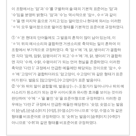
이 조항에서는 ‘암’과 ‘수’를 구별하여 쓸 때의 기본적 표준어는 ‘암’과
‘수’임을 분명히 밝혔다. ‘암’과 ‘수’는 역사적으로 ‘암ㅎ, 수ㅎ’과 같이
‘ㅎ’을 맨 마지막 음으로 가지고 있는 말이었으나 현대에 와서는 이러한
‘ㅎ’이 모두 떨어졌으므로 떨어진 형태를 기본적인 표준어로 규정하였다.
① ‘ㅎ’은 현대의 단어들에도 그 발음의 흔적이 많이 남아 있는데, 이
‘ㅎ’이 뒤의 예사소리와 결합하면 거센소리로 축약되는 일이 흔하여 이
조항에서 부가적으로 규정하였다. 즉 ‘암ㅎ’에 ‘개, 닭, 병아리’가 결합하
면 각각 ‘암캐, 암탉, 암평아리’가 되고 ‘수ㅎ’에 ‘개, 닭, 병아리’가 결합하
면 각각 ‘수캐, 수탉, 수평아리’가 되는 언어 현실을 존중하였다. 이러한
축약은 ‘다만 1’ 규정에서 언급한 예들에만 해당되는 것이므로 ‘암ㅎ, 수
ㅎ’에 ‘고양이’가 결합하더라도 ‘암고양이, 수고양이’와 같은 형태가 표준
어가 된다. 발음도 [암고양이], [수고양이]가 표준 발음이다.
② ‘수’와 뒤의 말이 결합할 때, 발음상 [ㄴ(ㄴ)] 첨가가 일어나거나 뒤의 예
사소리가 된소리가 되는 경우 사이시옷과 유사한 효과를 보이는 것이라
판단하여 ‘수’에 ‘ㅅ’을 붙인 ‘숫’을 표준어형으로 규정하였다. 이러한 경
우에는 ‘다만 2’ 규정에서 언급한 예들만 해당한다. ‘숫양, 숫염소’는 발음
이 [순냥], [순념소]이지 [수양], [수염소]가 아니므로 ‘수양, 수염소’와 같은
형태를 비표준어로 규정하였다. 또 ‘숫쥐’는 발음이 [숟쮜]이지 [수쥐]가
아니므로 ‘수쥐’와 같은 형태를 비표준어로 규정하였다.