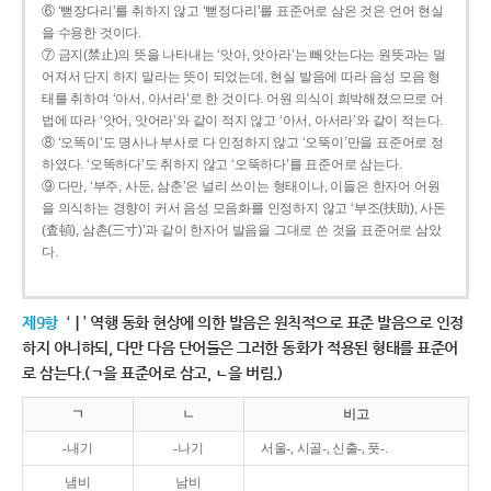
⑥ ‘뻗장다리’를 취하지 않고 ‘뻗정다리’를 표준어로 삼은 것은 언어 현실
을 수용한 것이다.
⑦ 금지(禁止)의 뜻을 나타내는 ‘앗아, 앗아라’는 빼앗는다는 원뜻과는 멀
어져서 단지 하지 말라는 뜻이 되었는데, 현실 발음에 따라 음성 모음 형
태를 취하여 ‘아서, 아서라’로 한 것이다. 어원 의식이 희박해졌으므로 어
법에 따라 ‘앗어, 앗어라’와 같이 적지 않고 ‘아서, 아서라’와 같이 적는다.
⑧ ‘오똑이’도 명사나 부사로 다 인정하지 않고 ‘오뚝이’만을 표준어로 정
하였다. ‘오똑하다’도 취하지 않고 ‘오뚝하다’를 표준어로 삼는다.
⑨ 다만, ‘부주, 사둔, 삼춘’은 널리 쓰이는 형태이나, 이들은 한자어 어원
을 의식하는 경향이 커서 음성 모음화를 인정하지 않고 ‘부조(扶助), 사돈
(査頓), 삼촌(三寸)’과 같이 한자어 발음을 그대로 쓴 것을 표준어로 삼았
다.
제9항
‘ㅣ’ 역행 동화 현상에 의한 발음은 원칙적으로 표준 발음으로 인정
하지 아니하되, 다만 다음 단어들은 그러한 동화가 적용된 형태를 표준어
로 삼는다.(ㄱ을 표준어로 삼고, ㄴ을 버림.)
ㄱ
ㄴ
비고
-내기
-나기
서울-, 시골-, 신출-, 풋-.
냄비
남비