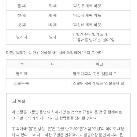
둘-째
두-째
‘제2, 두 개째’의 뜻.
셋-째
세-째
‘제3, 세 개째’의 뜻.
넷-째
네-째
‘제4, 네 개째’의 뜻.
1. 빌려주다, 빌려 오다.
빌리다
빌다
2. ‘용서를 빌다’는 ‘빌다’임.
다만, ‘둘째’는 십 단위 이상의 서수사에 쓰일 때에 ‘두째’로 한다.
ㄱ
ㄴ
비고
열두-째
열두 개째의 뜻은 ‘열둘째’로.
스물두-째
스물두 개째의 뜻은 ‘스물둘째’로.
해설
이 조항은 그동안 용법의 차이가 있는 것으로 규정해 온 것 중 현재에는
그 구별의 의의가 거의 사라진 항목들을 정리한 것이다.
① 과거에 ‘돌’은 생일, ‘돐’은 ‘한글 반포 500돐’처럼 ‘주년’의 의미로 세분
해 써 왔다. 그러나 그러한 구별은 인위적이고 불필요할 뿐만 아니라 ‘돐