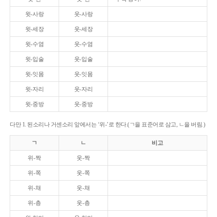
윗-사랑
웃-사랑
윗-세장
웃-세장
윗-수염
웃-수염
윗-입술
웃-입술
윗-잇몸
웃-잇몸
윗-자리
웃-자리
윗-중방
웃-중방
다만 1. 된소리나 거센소리 앞에서는 ‘위-’로 한다.(ㄱ을 표준어로 삼고, ㄴ을 버림.)
ㄱ
ㄴ
비고
위-짝
웃-짝
위-쪽
웃-쪽
위-채
웃-채
위-층
웃-층