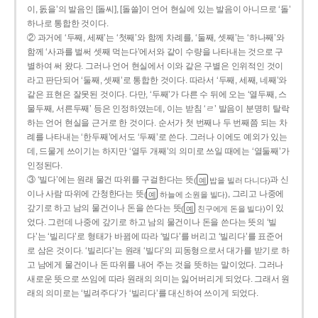
이, 돐을’의 발음인 [돌씨], [돌쓸]이 언어 현실에 있는 발음이 아니므로 ‘돌’
하나로 통합한 것이다.
② 과거에 ‘두째, 세째’는 ‘첫째’와 함께 차례를, ‘둘째, 셋째’는 ‘하나째’와
함께 ‘사과를 벌써 셋째 먹는다’에서와 같이 수량을 나타내는 것으로 구
별하여 써 왔다. 그러나 언어 현실에서 이와 같은 구별은 인위적인 것이
라고 판단되어 ‘둘째, 셋째’로 통합한 것이다. 따라서 ‘두째, 세째, 네째’와
같은 표현은 잘못된 것이다. 다만, ‘두째’가 다른 수 뒤에 오는 ‘열두째, 스
물두째, 서른두째’ 등은 인정하였는데, 이는 받침 ‘ㄹ’ 발음이 분명히 탈락
하는 언어 현실을 근거로 한 것이다. 순서가 첫 번째나 두 번째쯤 되는 차
례를 나타내는 ‘한두째’에서도 ‘두째’로 쓴다. 그러나 이에도 예외가 있는
데, 드물게 쓰이기는 하지만 ‘열두 개째’의 의미로 쓰일 때에는 ‘열둘째’가
인정된다.
③ ‘빌다’에는 원래 물건 따위를 구걸한다는 뜻
과 신
(
밥을 빌러 다니다)
예
이나 사람 따위에 간청한다는 뜻
, 그리고 나중에
(
하늘에 소원을 빌다)
예
갚기로 하고 남의 물건이나 돈을 쓴다는 뜻
이 있
(
친구에게 돈을 빌다)
예
었다. 그런데 나중에 갚기로 하고 남의 물건이나 돈을 쓴다는 뜻의 ‘빌
다’는 ‘빌리다’로 형태가 바뀜에 따라 ‘빌다’를 버리고 ‘빌리다’를 표준어
로 삼은 것이다. ‘빌리다’는 원래 ‘빌다’의 피동형으로서 대가를 받기로 하
고 남에게 물건이나 돈 따위를 내어 주는 것을 뜻하는 말이었다. 그러나
새로운 뜻으로 쓰임에 따라 원래의 의미는 잃어버리게 되었다. 그래서 원
래의 의미로는 ‘빌려주다’가 ‘빌리다’를 대신하여 쓰이게 되었다.