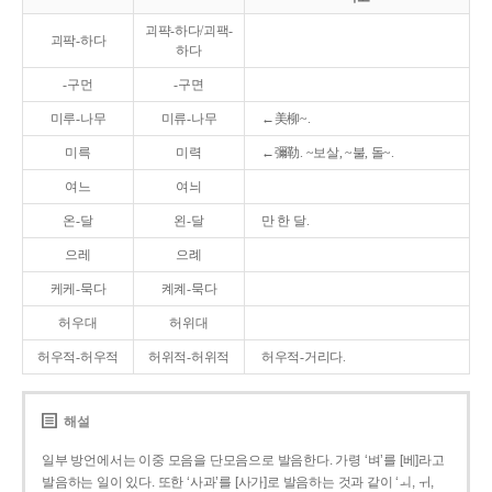
괴퍅-하다/괴팩-
괴팍-하다
하다
-구먼
-구면
미루-나무
미류-나무
←美柳~.
미륵
미력
←彌勒. ~보살, ~불, 돌~.
여느
여늬
온-달
왼-달
만 한 달.
으레
으례
케케-묵다
켸켸-묵다
허우대
허위대
허우적-허우적
허위적-허위적
허우적-거리다.
해설
일부 방언에서는 이중 모음을 단모음으로 발음한다. 가령 ‘벼’를 [베]라고
발음하는 일이 있다. 또한 ‘사과’를 [사가]로 발음하는 것과 같이 ‘ㅚ, ㅟ,