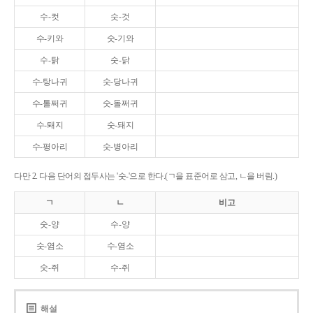
수-컷
숫-것
수-키와
숫-기와
수-탉
숫-닭
수-탕나귀
숫-당나귀
수-톨쩌귀
숫-돌쩌귀
수-퇘지
숫-돼지
수-평아리
숫-병아리
다만 2. 다음 단어의 접두사는 '숫-'으로 한다.(ㄱ을 표준어로 삼고, ㄴ을 버림.)
ㄱ
ㄴ
비고
숫-양
수-양
숫-염소
수-염소
숫-쥐
수-쥐
해설