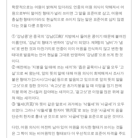
학문적으로는 어원이 밝혀져 있더라도 언중의 어원 의식이 약해져서 어
원으로부터 멀어진 형태가 널리 쓰이면 그 말을 표준어로 삼고, 어원에
충실한 형태이더라도 현실적으로 쓰이지 않는 말은 표준어로 삼지 않겠
다는 것을 다룬 조항이다.
① ‘강낭콩’은 중국의 ‘강남(江南)’ 지방에서 들여온 콩이기 때문에 붙여진
이름인데, ‘강남’의 형태가 변하여 ‘강낭’이 되었다. 제9항의 ‘남비’가 ‘냄
비’로 변한 것과 마찬가지로 언중이 이미 어원을 인식하지 않고 변한 형
태대로 발음하는 언어 현실을 그대로 반영하여 ‘강낭콩’으로 쓰게 한 것
이다.
② 예전에는 ‘지붕을 일 때에 쓰는 새끼’와 ‘좁은 골목이나 길’을 모두 ‘고
샅’으로 써 왔는데, 앞의 뜻의 말에 대해 어원 의식이 희박해져서 조사가
붙은 형태가 [고사시/고사슬] 등으로 발음되고 있으므로 앞의 뜻의 말을
‘고삿’으로 정한 것이다. ‘속고삿’은 초가지붕을 일 때 이엉을 얹기 전에
지붕 위에 건너질러 잡아매는 새끼이고, ‘겉고삿’은 이엉을 얹은 위에 걸
쳐 매는 새끼이다.
③ ‘월세(月貰)’와 뜻이 같은 말로서 과거에는 ‘삭월세’와 ‘사글세’가 모두
쓰였다. 그러나 ‘삭월세’를 한자어 ‘朔月貰’로 보는 것은 ‘사글세’의 음을
단순히 한자로 흉내 낸 것으로 보아 ‘사글세’만을 표준으로 삼은 것이다.
다만, 어원 의식이 여전히 남아 있어 어원을 의식한 형태가 쓰이는 것들
은 그 짝이 되는 비어원적인 형태보다 더 우선적으로 표준어 자격을 주도