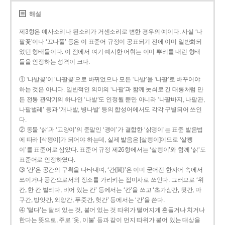
해설
제3항은 예사소리나 된소리가 거센소리로 변한 경우의 예이다. 사실 ‘나
팔꽃’이나 ‘끄나풀’ 등은 이 표준어 규정이 공표되기 전에 이미 일반화되
었던 형태들이다. 이 점에서 여기 예시한 어휘는 이미 뿌리를 내린 형태
들을 인정하는 성격이 크다.
① ‘나발꽃’이 ‘나팔꽃’으로 바뀌었으나 모든 ‘나발’을 ‘나팔’로 바꾸어야
하는 것은 아니다. 일반적인 의미의 ‘나팔’과 함께 놋쇠로 긴 대롱처럼 만
든 전통 관악기의 하나인 ‘나발’도 인정될 뿐만 아니라 ‘나팔바지, 나팔관,
나팔벌레’ 등과 ‘개나발, 병나발’ 등의 합성어에서도 각각 구별되어 쓰인
다.
② 동물 ‘삵’과 ‘고양이’의 준말인 ‘괭이’가 결합한 ‘삵괭이’는 표준 발음법
에 따라 [삭꽹이]가 되어야 하는데, 실제 발음은 [살쾡이]이므로 ‘살쾡
이’를 표준어로 삼았다. 표준어 규정 제26항에서는 ‘살쾡이’와 함께 ‘삵’도
표준어로 인정하였다.
③ ‘칸’은 공간의 구획을 나타내며, ‘간(間)’은 이미 굳어진 한자어 속에서
쓰이거나 공간으로서의 장소를 가리키는 접미사로 쓰인다. 그러므로 ‘위
칸, 한 칸 벌리다, 비어 있는 칸’ 등에서는 ‘칸’을 쓰고 ‘초가삼간, 뒷간, 마
구간, 방앗간, 외양간, 푸줏간, 헛간’ 등에서는 ‘간’을 쓴다.
④ ‘털다’는 달려 있는 것, 붙어 있는 것 따위가 떨어지게 흔들거나 치거나
한다는 뜻으로, 주로 ‘옷, 이불’ 등과 같이 먼지 따위가 붙어 있는 대상을