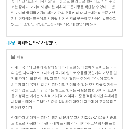
종이 사전 “표준국어대사전”을 바탕으로 한 것으로, 현재에도 계속 수정·
보완 중이다. 여기에서 방대한 어휘의 표준어형을 확인할 수 있다. 그뿐
만 아니라 국립국어원에서는 시간의 흐름에 따라 과거에는 비표준어였
지만 현재에는 표준어로 인정될 만한 어휘를 꾸준히 추가하여 발표하고
있고, 이 또한 인터넷판 “표준국어대사전”에 반영되어 있다.
제2항
외래어는 따로 사정한다.
해설
세계 각국과의 교류가 활발해짐에 따라 물밀 듯이 쏟아져 들어오는 외국
의 말은 지속적으로 조사하여 국어의 일부로 수용할 것인가의 여부를 결
정해 주어야 할 뿐 아니라, 그 표기 역시 결정해 주어야 한다. 이 조항은
외국의 말이 국어의 일부인 외래어로 인정될 수 있는 것인지를 결정하는
사정 작업을 표준어 규정과는 별도로 한다는 사실을 밝힌 것이다. 표준어
를 사정하는 데에는 사회적, 시대적, 지역적 기준을 적용하지만 외래어를
사정하는 데에는 그러한 기준을 적용하기 어렵기 때문에 이 조항을 따로
마련한 것이다.
이에 따라 외래어는 외래어 표기법(문체부 고시 제2017-14호)을 기준으
로 별도로 사정한다. 다만 외래어 표기법의 ‘외래어’가 고유 명사를 포함