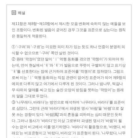
해설
제11항은 제8항~제10항에서 제시한 모음 변화에 속하지 않는 예들을 보
인 조항이다. 변화된 발음이 굳어진 경우 그것을 표준으로 삼는다는 원칙
은 동일하게 적용된다.
① ‘-구려’와 ‘-구료’는 미묘한 의미 차가 있는 듯도 하나 언중이 분명히 의
식할 수 없으므로 ‘-구려’ 쪽만 살린 것이다.
② 원래 ‘깍정이’였던 말이 ‘ㅣ’ 역행 동화를 겪으면 ‘깍젱이’가 되어야 하
는데, 언어 현실에서 ‘ㅐ’와 ‘ㅔ’가 발음으로 뚜렷이 구별되지 않고 표기상
‘ㅐ’를 선호한다는 점에 근거하여 표준어를 ‘깍쟁이’로 정하였다. 그럼으
로써 이는 ‘ㅣ’ 역행 동화와는 직접 관련이 없어진 표준어가 되어 제9항의
예외로 다루지 않고 여기에서 다루게 된 것이다. 그러나 밤나무, 떡갈나
무 따위의 열매를 싸고 있는 술잔 모양의 받침을 뜻하는 ‘깍정이’는 원래
의 말을 그대로 두었다.
③ ‘나무래다, 바래다’는 방언으로 해석하여 ‘나무라다, 바라다’를 표준어
로 삼았다. 그런데 근래 ‘바라다’에서 파생된 명사 ‘바람’을 ‘바램’으로 잘
못 쓰는 경향이 있다. ‘바람[風]’과의 혼동을 피하려는 심리 때문인 듯하
다. 그러나 동사가 ‘바라다’인 이상 그로부터 파생된 명사가 ‘바램’이 될
수는 없어 비고에서 이를 명기하였다. ‘바라다’의 활용형으로, ‘바랬다, 바
래요’는 비표준형이고 ‘바랐다, 바라요’가 표준형이 된다. ‘나무랐다, 나무