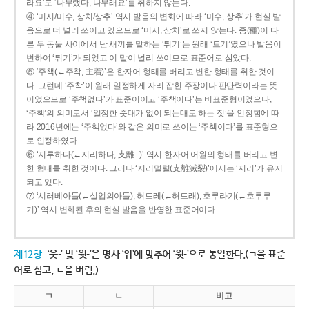
라요’도 ‘나무랬다, 나무래요’를 취하지 않는다.
④ ‘미시/미수, 상치/상추’ 역시 발음의 변화에 따라 ‘미수, 상추’가 현실 발
음으로 더 널리 쓰이고 있으므로 ‘미시, 상치’로 쓰지 않는다. 종(種)이 다
른 두 동물 사이에서 난 새끼를 말하는 ‘튀기’는 원래 ‘트기’였으나 발음이
변하여 ‘튀기’가 되었고 이 말이 널리 쓰이므로 표준어로 삼았다.
⑤ ‘주책(←주착, 主着)’은 한자어 형태를 버리고 변한 형태를 취한 것이
다. 그런데 ‘주착’이 원래 일정하게 자리 잡힌 주장이나 판단력이라는 뜻
이었으므로 ‘주책없다’가 표준어이고 ‘주책이다’는 비표준형이었으나,
‘주책’의 의미로서 ‘일정한 줏대가 없이 되는대로 하는 짓’을 인정함에 따
라 2016년에는 ‘주책없다’와 같은 의미로 쓰이는 ‘주책이다’를 표준형으
로 인정하였다.
⑥ ‘지루하다(←지리하다, 支離--)’ 역시 한자어 어원의 형태를 버리고 변
한 형태를 취한 것이다. 그러나 ‘지리멸렬(支離滅裂)’에서는 ‘지리’가 유지
되고 있다.
⑦ ‘시러베아들(←실업의아들), 허드레(←허드래), 호루라기(←호루루
기)’ 역시 변화된 후의 현실 발음을 반영한 표준어이다.
제12항
‘웃-’ 및 ‘윗-’은 명사 ‘위’에 맞추어 ‘윗-’으로 통일한다.(ㄱ을 표준
어로 삼고, ㄴ을 버림.)
ㄱ
ㄴ
비고