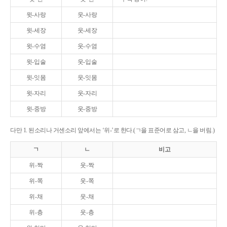
윗-사랑
웃-사랑
윗-세장
웃-세장
윗-수염
웃-수염
윗-입술
웃-입술
윗-잇몸
웃-잇몸
윗-자리
웃-자리
윗-중방
웃-중방
다만 1. 된소리나 거센소리 앞에서는 ‘위-’로 한다.(ㄱ을 표준어로 삼고, ㄴ을 버림.)
ㄱ
ㄴ
비고
위-짝
웃-짝
위-쪽
웃-쪽
위-채
웃-채
위-층
웃-층