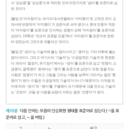
서 ‘강남콩’을 ‘강낭콩’으로 처리한 것과 마찬가지로 ‘냄비’를 표준어로 삼
은 것이다.
[붙임 1] ‘아지랑이’는 과거의 대사전들에서 ‘아지랭이’로 고쳐진 것이 교
과서에 반영되어 ‘아지랭이’가 표준어로 쓰여 왔으나, 현대 언중의 직관
이 ‘아지랑이’를 표준으로 인식하는 경향이 강해 ‘아지랑이’를 표준어로
삼았다. 1936년 “조선어 표준말 모음”에서 ‘아지랑이’를 표준어로 정한
바 있었는데 그것으로 되돌아간 것이다.
[붙임 2] ‘-장이’는 기술자에 붙는 접미사이고 ‘-쟁이’는 기타 어휘에 붙는
접미사이다. 그리고 여기서의 ‘기술자’는 ‘수공업적인 기술자’로 한정한
다. 따라서 ‘칠장이, 유기장이’에서는 ‘-장이’를 표준으로 삼고 ‘멋쟁이, 소
금쟁이, 골목쟁이’ 등에서는 ‘-쟁이’를 표준으로 삼았다. 또한 점을 치는
사람은 ‘점쟁이’가 되고 그림을 그리는 사람을 낮추어 가리키는 말은 ‘환
쟁이’가 된다. 이들은 수공업적인 기술자가 아니기 때문이다. 이처럼 의
미에 따라 ‘-장이’와 ‘-쟁이’를 구별해서 쓰기 때문에 갓을 만드는 기술자
는 ‘갓장이’, 갓을 쓴 사람을 낮잡아 이르는 말은 ‘갓쟁이’가 된다.
제10항
다음 단어는 모음이 단순화한 형태를 표준어로 삼는다.(ㄱ을 표
준어로 삼고, ㄴ을 버림.)
ㄱ
ㄴ
비고