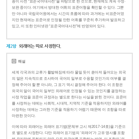
종이 사전 “표준국어대사전”을 바탕으로 한 것으로, 현재에도 계속 수정·
보완 중이다. 여기에서 방대한 어휘의 표준어형을 확인할 수 있다. 그뿐
만 아니라 국립국어원에서는 시간의 흐름에 따라 과거에는 비표준어였
지만 현재에는 표준어로 인정될 만한 어휘를 꾸준히 추가하여 발표하고
있고, 이 또한 인터넷판 “표준국어대사전”에 반영되어 있다.
제2항
외래어는 따로 사정한다.
해설
세계 각국과의 교류가 활발해짐에 따라 물밀 듯이 쏟아져 들어오는 외국
의 말은 지속적으로 조사하여 국어의 일부로 수용할 것인가의 여부를 결
정해 주어야 할 뿐 아니라, 그 표기 역시 결정해 주어야 한다. 이 조항은
외국의 말이 국어의 일부인 외래어로 인정될 수 있는 것인지를 결정하는
사정 작업을 표준어 규정과는 별도로 한다는 사실을 밝힌 것이다. 표준어
를 사정하는 데에는 사회적, 시대적, 지역적 기준을 적용하지만 외래어를
사정하는 데에는 그러한 기준을 적용하기 어렵기 때문에 이 조항을 따로
마련한 것이다.
이에 따라 외래어는 외래어 표기법(문체부 고시 제2017-14호)을 기준으
로 별도로 사정한다. 다만 외래어 표기법의 ‘외래어’가 고유 명사를 포함