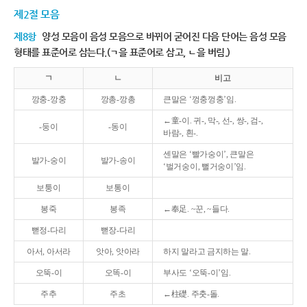
제2절 모음
제8항
양성 모음이 음성 모음으로 바뀌어 굳어진 다음 단어는 음성 모음
형태를 표준어로 삼는다.(ㄱ을 표준어로 삼고, ㄴ을 버림.)
ㄱ
ㄴ
비고
깡충-깡충
깡총-깡총
큰말은 ‘껑충껑충’임.
←童-이. 귀-, 막-, 선-, 쌍-, 검-,
-둥이
-동이
바람-, 흰-.
센말은 ‘빨가숭이’, 큰말은
발가-숭이
발가-송이
‘벌거숭이, 뻘거숭이’임.
보퉁이
보통이
봉죽
봉족
←奉足. ~꾼, ~들다.
뻗정-다리
뻗장-다리
아서, 아서라
앗아, 앗아라
하지 말라고 금지하는 말.
오뚝-이
오똑-이
부사도 ‘오뚝-이’임.
주추
주초
←柱礎. 주춧-돌.