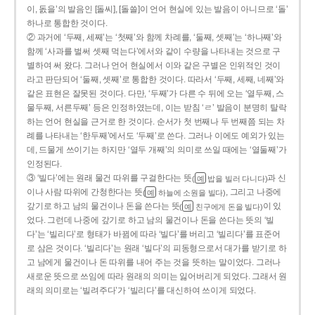
이, 돐을’의 발음인 [돌씨], [돌쓸]이 언어 현실에 있는 발음이 아니므로 ‘돌’
하나로 통합한 것이다.
② 과거에 ‘두째, 세째’는 ‘첫째’와 함께 차례를, ‘둘째, 셋째’는 ‘하나째’와
함께 ‘사과를 벌써 셋째 먹는다’에서와 같이 수량을 나타내는 것으로 구
별하여 써 왔다. 그러나 언어 현실에서 이와 같은 구별은 인위적인 것이
라고 판단되어 ‘둘째, 셋째’로 통합한 것이다. 따라서 ‘두째, 세째, 네째’와
같은 표현은 잘못된 것이다. 다만, ‘두째’가 다른 수 뒤에 오는 ‘열두째, 스
물두째, 서른두째’ 등은 인정하였는데, 이는 받침 ‘ㄹ’ 발음이 분명히 탈락
하는 언어 현실을 근거로 한 것이다. 순서가 첫 번째나 두 번째쯤 되는 차
례를 나타내는 ‘한두째’에서도 ‘두째’로 쓴다. 그러나 이에도 예외가 있는
데, 드물게 쓰이기는 하지만 ‘열두 개째’의 의미로 쓰일 때에는 ‘열둘째’가
인정된다.
③ ‘빌다’에는 원래 물건 따위를 구걸한다는 뜻
과 신
(
밥을 빌러 다니다)
예
이나 사람 따위에 간청한다는 뜻
, 그리고 나중에
(
하늘에 소원을 빌다)
예
갚기로 하고 남의 물건이나 돈을 쓴다는 뜻
이 있
(
친구에게 돈을 빌다)
예
었다. 그런데 나중에 갚기로 하고 남의 물건이나 돈을 쓴다는 뜻의 ‘빌
다’는 ‘빌리다’로 형태가 바뀜에 따라 ‘빌다’를 버리고 ‘빌리다’를 표준어
로 삼은 것이다. ‘빌리다’는 원래 ‘빌다’의 피동형으로서 대가를 받기로 하
고 남에게 물건이나 돈 따위를 내어 주는 것을 뜻하는 말이었다. 그러나
새로운 뜻으로 쓰임에 따라 원래의 의미는 잃어버리게 되었다. 그래서 원
래의 의미로는 ‘빌려주다’가 ‘빌리다’를 대신하여 쓰이게 되었다.