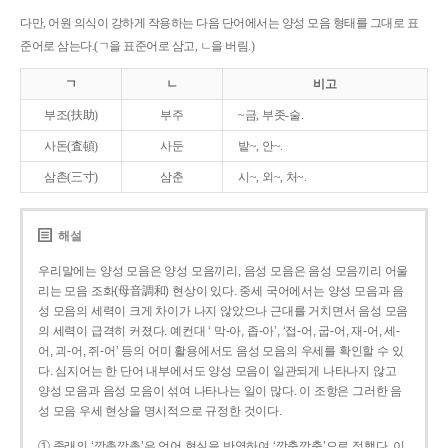
다만, 어원 의식이 강하게 작용하는 다음 단어에서는 양성 모음 형태를 그대로 표
준어로 삼는다.(ㄱ을 표준어로 삼고, ㄴ을 버림.)
ㄱ
ㄴ
비고
부조(扶助)
부주
~금, 부좃-술.
사돈(査頓)
사둔
밭~, 안~.
삼촌(三寸)
삼춘
시~, 외~, 처~.
해설
우리말에는 양성 모음은 양성 모음끼리, 음성 모음은 음성 모음끼리 어울
리는 모음 조화(母音調和) 현상이 있다. 중세 국어에서는 양성 모음과 음
성 모음의 세력이 크게 차이가 나지 않았으나 근대를 거치면서 음성 모음
의 세력이 급격히 커졌다. 예컨대 ‘ 막-아, 좁-아’, ‘접-어, 굽-어, 재-어, 세-
어, 괴-어, 쥐-어’ 등의 어미 활용에서도 음성 모음의 우세를 확인할 수 있
다. 심지어는 한 단어 내부에서도 양성 모음이 일관되게 나타나지 않고
양성 모음과 음성 모음이 섞여 나타나는 일이 많다. 이 조항은 그러한 음
성 모음 우세 현상을 명시적으로 규정한 것이다.
① 종래의 ‘깡총깡총’은 언어 현실을 반영하여 ‘깡충깡충’으로 정했다. 이