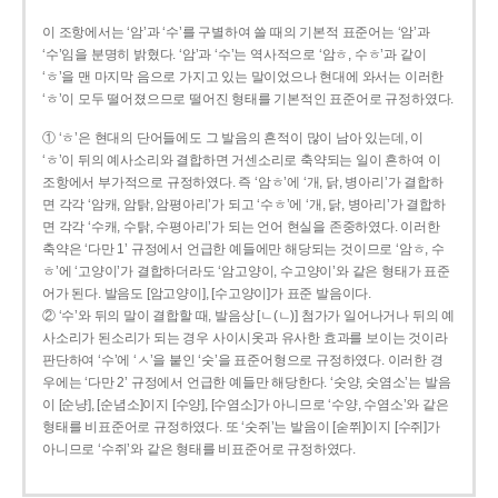
이 조항에서는 ‘암’과 ‘수’를 구별하여 쓸 때의 기본적 표준어는 ‘암’과
‘수’임을 분명히 밝혔다. ‘암’과 ‘수’는 역사적으로 ‘암ㅎ, 수ㅎ’과 같이
‘ㅎ’을 맨 마지막 음으로 가지고 있는 말이었으나 현대에 와서는 이러한
‘ㅎ’이 모두 떨어졌으므로 떨어진 형태를 기본적인 표준어로 규정하였다.
① ‘ㅎ’은 현대의 단어들에도 그 발음의 흔적이 많이 남아 있는데, 이
‘ㅎ’이 뒤의 예사소리와 결합하면 거센소리로 축약되는 일이 흔하여 이
조항에서 부가적으로 규정하였다. 즉 ‘암ㅎ’에 ‘개, 닭, 병아리’가 결합하
면 각각 ‘암캐, 암탉, 암평아리’가 되고 ‘수ㅎ’에 ‘개, 닭, 병아리’가 결합하
면 각각 ‘수캐, 수탉, 수평아리’가 되는 언어 현실을 존중하였다. 이러한
축약은 ‘다만 1’ 규정에서 언급한 예들에만 해당되는 것이므로 ‘암ㅎ, 수
ㅎ’에 ‘고양이’가 결합하더라도 ‘암고양이, 수고양이’와 같은 형태가 표준
어가 된다. 발음도 [암고양이], [수고양이]가 표준 발음이다.
② ‘수’와 뒤의 말이 결합할 때, 발음상 [ㄴ(ㄴ)] 첨가가 일어나거나 뒤의 예
사소리가 된소리가 되는 경우 사이시옷과 유사한 효과를 보이는 것이라
판단하여 ‘수’에 ‘ㅅ’을 붙인 ‘숫’을 표준어형으로 규정하였다. 이러한 경
우에는 ‘다만 2’ 규정에서 언급한 예들만 해당한다. ‘숫양, 숫염소’는 발음
이 [순냥], [순념소]이지 [수양], [수염소]가 아니므로 ‘수양, 수염소’와 같은
형태를 비표준어로 규정하였다. 또 ‘숫쥐’는 발음이 [숟쮜]이지 [수쥐]가
아니므로 ‘수쥐’와 같은 형태를 비표준어로 규정하였다.