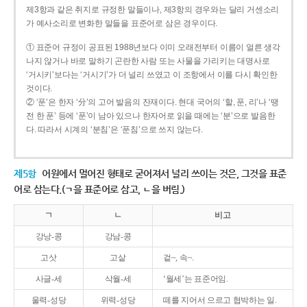
제3항과 같은 취지로 규정한 말들이나, 제3항의 경우와는 달리 거센소리
가 예사소리로 변화한 말들을 표준어로 삼은 경우이다.
① 표준어 규정이 공표된 1988년보다 이미 오래전부터 이름이 얼른 생각
나지 않거나 바로 말하기 곤란한 사람 또는 사물을 가리키는 대명사로
‘거시키’보다는 ‘거시기’가 더 널리 쓰였고 이 조항에서 이를 다시 확인한
것이다.
② ‘푼’은 한자 ‘分’의 고어 발음의 잔재이다. 현대 국어의 ‘할, 푼, 리’나 ‘땡
전 한 푼’ 등에 ‘푼’이 남아 있으나 한자어로 읽을 때에는 ‘분’으로 발음한
다. 따라서 시계의 ‘분침’은 ‘푼침’으로 쓰지 않는다.
제5항
어원에서 멀어진 형태로 굳어져서 널리 쓰이는 것은, 그것을 표준
어로 삼는다.(ㄱ을 표준어로 삼고, ㄴ을 버림.)
ㄱ
ㄴ
비고
강낭-콩
강남-콩
고삿
고샅
겉~, 속~.
사글-세
삭월-세
‘월세’는 표준어임.
울력-성당
위력-성당
떼를 지어서 으르고 협박하는 일.