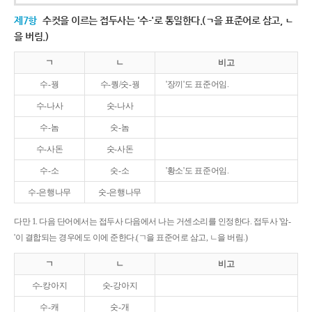
제7항
수컷을 이르는 접두사는 '수-'로 통일한다.(ㄱ을 표준어로 삼고, ㄴ
을 버림.)
ㄱ
ㄴ
비고
수-꿩
수-퀑/숫-꿩
'장끼'도 표준어임.
수-나사
숫-나사
수-놈
숫-놈
수-사돈
숫-사돈
수-소
숫-소
'황소'도 표준어임.
수-은행나무
숫-은행나무
다만 1. 다음 단어에서는 접두사 다음에서 나는 거센소리를 인정한다. 접두사 '암-
'이 결합되는 경우에도 이에 준한다.(ㄱ을 표준어로 삼고, ㄴ을 버림.)
ㄱ
ㄴ
비고
수-캉아지
숫-강아지
수-캐
숫-개