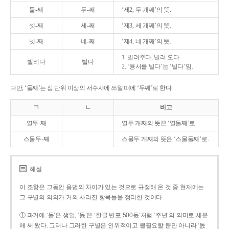
둘-째
두-째
‘제2, 두 개째’의 뜻.
셋-째
세-째
‘제3, 세 개째’의 뜻.
넷-째
네-째
‘제4, 네 개째’의 뜻.
1. 빌려주다, 빌려 오다.
빌리다
빌다
2. ‘용서를 빌다’는 ‘빌다’임.
다만, ‘둘째’는 십 단위 이상의 서수사에 쓰일 때에 ‘두째’로 한다.
ㄱ
ㄴ
비고
열두-째
열두 개째의 뜻은 ‘열둘째’로.
스물두-째
스물두 개째의 뜻은 ‘스물둘째’로.
해설
이 조항은 그동안 용법의 차이가 있는 것으로 규정해 온 것 중 현재에는
그 구별의 의의가 거의 사라진 항목들을 정리한 것이다.
① 과거에 ‘돌’은 생일, ‘돐’은 ‘한글 반포 500돐’처럼 ‘주년’의 의미로 세분
해 써 왔다. 그러나 그러한 구별은 인위적이고 불필요할 뿐만 아니라 ‘돐