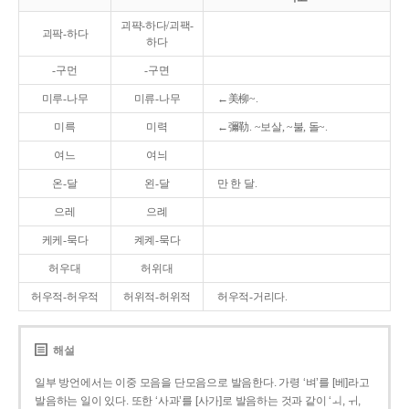
괴퍅-하다/괴팩-
괴팍-하다
하다
-구먼
-구면
미루-나무
미류-나무
←美柳~.
미륵
미력
←彌勒. ~보살, ~불, 돌~.
여느
여늬
온-달
왼-달
만 한 달.
으레
으례
케케-묵다
켸켸-묵다
허우대
허위대
허우적-허우적
허위적-허위적
허우적-거리다.
해설
일부 방언에서는 이중 모음을 단모음으로 발음한다. 가령 ‘벼’를 [베]라고
발음하는 일이 있다. 또한 ‘사과’를 [사가]로 발음하는 것과 같이 ‘ㅚ, ㅟ,