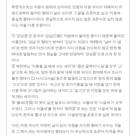
학문적으로는 어원이 밝혀져 있더라도 언중의 어원 의식이 약해져서 어
원으로부터 멀어진 형태가 널리 쓰이면 그 말을 표준어로 삼고, 어원에
충실한 형태이더라도 현실적으로 쓰이지 않는 말은 표준어로 삼지 않겠
다는 것을 다룬 조항이다.
① ‘강낭콩’은 중국의 ‘강남(江南)’ 지방에서 들여온 콩이기 때문에 붙여진
이름인데, ‘강남’의 형태가 변하여 ‘강낭’이 되었다. 제9항의 ‘남비’가 ‘냄
비’로 변한 것과 마찬가지로 언중이 이미 어원을 인식하지 않고 변한 형
태대로 발음하는 언어 현실을 그대로 반영하여 ‘강낭콩’으로 쓰게 한 것
이다.
② 예전에는 ‘지붕을 일 때에 쓰는 새끼’와 ‘좁은 골목이나 길’을 모두 ‘고
샅’으로 써 왔는데, 앞의 뜻의 말에 대해 어원 의식이 희박해져서 조사가
붙은 형태가 [고사시/고사슬] 등으로 발음되고 있으므로 앞의 뜻의 말을
‘고삿’으로 정한 것이다. ‘속고삿’은 초가지붕을 일 때 이엉을 얹기 전에
지붕 위에 건너질러 잡아매는 새끼이고, ‘겉고삿’은 이엉을 얹은 위에 걸
쳐 매는 새끼이다.
③ ‘월세(月貰)’와 뜻이 같은 말로서 과거에는 ‘삭월세’와 ‘사글세’가 모두
쓰였다. 그러나 ‘삭월세’를 한자어 ‘朔月貰’로 보는 것은 ‘사글세’의 음을
단순히 한자로 흉내 낸 것으로 보아 ‘사글세’만을 표준으로 삼은 것이다.
다만, 어원 의식이 여전히 남아 있어 어원을 의식한 형태가 쓰이는 것들
은 그 짝이 되는 비어원적인 형태보다 더 우선적으로 표준어 자격을 주도