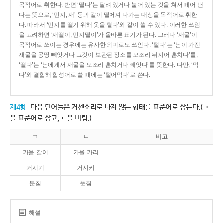
목적어로 취한다. 반면 ‘떨다’는 달려 있거나 붙어 있는 것을 쳐서 떼어 낸
다는 뜻으로, ‘먼지, 재’ 등과 같이 떨어져 나가는 대상을 목적어로 취한
다. 따라서 ‘먼지를 떨기 위해 옷을 털다’와 같이 쓸 수 있다. 이러한 쓰임
을 고려하면 ‘재떨이, 먼지떨이’가 올바른 표기가 된다. 그러나 ‘재물’이
목적어로 쓰이는 경우에는 유사한 의미로도 쓰인다. ‘털다’는 ‘남이 가진
재물을 몽땅 빼앗거나 그것이 보관된 장소를 모조리 뒤지어 훔치다’를,
‘떨다’는 ‘남에게서 재물을 모조리 훔치거나 빼앗다’를 뜻한다. 다만, ‘먹
다’와 결합해 합성어로 쓸 때에는 ‘털어먹다’로 쓴다.
제4항
다음 단어들은 거센소리로 나지 않는 형태를 표준어로 삼는다.(ㄱ
을 표준어로 삼고, ㄴ을 버림.)
ㄱ
ㄴ
비고
가을-갈이
가을-카리
거시기
거시키
분침
푼침
해설