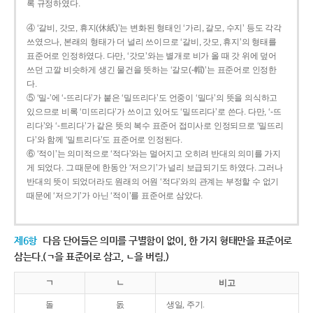
록 규정하였다.
④ ‘갈비, 갓모, 휴지(休紙)’는 변화된 형태인 ‘가리, 갈모, 수지’ 등도 각각
쓰였으나, 본래의 형태가 더 널리 쓰이므로 ‘갈비, 갓모, 휴지’의 형태를
표준어로 인정하였다. 다만, ‘갓모’와는 별개로 비가 올 때 갓 위에 덮어
쓰던 고깔 비슷하게 생긴 물건을 뜻하는 ‘갈모(-帽)’는 표준어로 인정한
다.
⑤ ‘밀-’에 ‘-뜨리다’가 붙은 ‘밀뜨리다’도 언중이 ‘밀다’의 뜻을 의식하고
있으므로 비록 ‘미뜨리다’가 쓰이고 있어도 ‘밀뜨리다’로 쓴다. 다만, ‘-뜨
리다’와 ‘-트리다’가 같은 뜻의 복수 표준어 접미사로 인정되므로 ‘밀뜨리
다’와 함께 ‘밀트리다’도 표준어로 인정된다.
⑥ ‘적이’는 의미적으로 ‘적다’와는 멀어지고 오히려 반대의 의미를 가지
게 되었다. 그 때문에 한동안 ‘저으기’가 널리 보급되기도 하였다. 그러나
반대의 뜻이 되었더라도 원래의 어원 ‘적다’와의 관계는 부정할 수 없기
때문에 ‘저으기’가 아닌 ‘적이’를 표준어로 삼았다.
제6항
다음 단어들은 의미를 구별함이 없이, 한 가지 형태만을 표준어로
삼는다.(ㄱ을 표준어로 삼고, ㄴ을 버림.)
ㄱ
ㄴ
비고
돌
돐
생일, 주기.