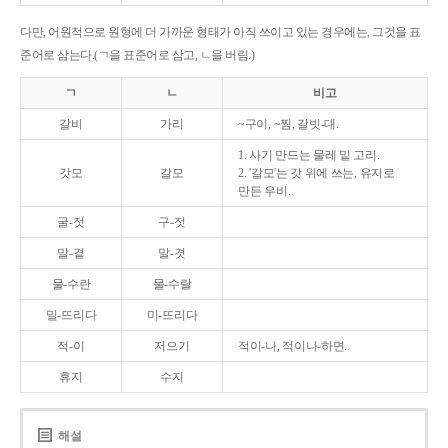
다만, 어원적으로 원형에 더 가까운 형태가 아직 쓰이고 있는 경우에는, 그것을 표
준어로 삼는다.(ㄱ을 표준어로 삼고, ㄴ을 버림.)
ㄱ
ㄴ
비고
갈비
가리
~구이, ~찜, 갈빗-대.
1. 사기 만드는 물레 밑 고리.
갓모
갈모
2. '갈모'는 갓 위에 쓰는, 유지로
만든 우비.
굴-젓
구-젓
말-곁
말-겻
물-수란
물-수랄
밀-뜨리다
미-뜨리다
적-이
저으기
적이-나, 적이나-하면.
휴지
수지
해설