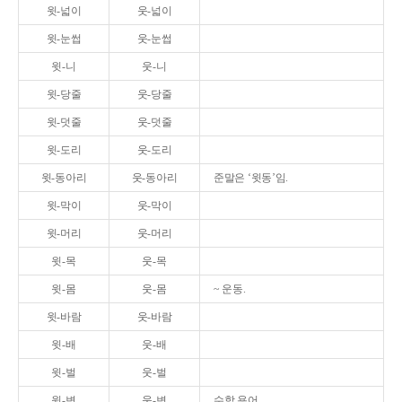
윗-넓이
웃-넓이
윗-눈썹
웃-눈썹
윗-니
웃-니
윗-당줄
웃-당줄
윗-덧줄
웃-덧줄
윗-도리
웃-도리
윗-동아리
웃-동아리
준말은 ‘윗동’임.
윗-막이
웃-막이
윗-머리
웃-머리
윗-목
웃-목
윗-몸
웃-몸
~ 운동.
윗-바람
웃-바람
윗-배
웃-배
윗-벌
웃-벌
윗-변
웃-변
수학 용어.