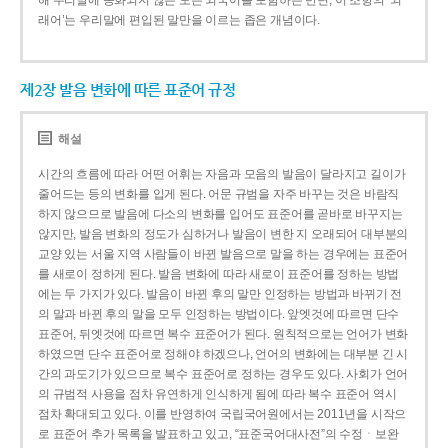
해 우리말에 동화되지 않은 모든 외국어를 포함하는 반면, 이 조항의 ‘외
래어’는 우리말에 편입된 말만을 이르는 좁은 개념이다.
제2장 발음 변화에 따른 표준어 규정
해설
시간의 흐름에 따라 어떤 어휘는 자음과 모음의 발음이 달라지고 길이가
줄어드는 등의 변화를 입게 된다. 어문 규범을 자주 바꾸는 것은 바람직
하지 않으므로 발음에 다소의 변화를 입어도 표준어를 곧바로 바꾸지는
않지만, 발음 변화의 정도가 심하거나 발음이 변한 지 오래되어 대부분의
교양 있는 서울 지역 사람들이 바뀐 발음으로 말을 하는 경우에는 표준어
를 새로이 정하게 된다. 발음 변화에 따라 새로이 표준어를 정하는 방법
에는 두 가지가 있다. 발음이 바뀐 후의 말만 인정하는 방법과 바뀌기 전
의 말과 바뀐 후의 말을 모두 인정하는 방법이다. 앞엣것에 따르면 단수
표준어, 뒤엣것에 따르면 복수 표준어가 된다. 원칙적으로는 언어가 변화
하였으면 단수 표준어로 정해야 하겠으나, 언어의 변화에는 대부분 긴 시
간의 과도기가 있으므로 복수 표준어로 정하는 경우도 있다. 사회가 언어
의 규범적 사용을 점차 유연하게 인식하게 됨에 따라 복수 표준어 역시
점차 확대되고 있다. 이를 반영하여 국립국어원에서는 2011년을 시작으
로 표준어 추가 목록을 발표하고 있고, “표준국어대사전”의 수정ㆍ보완