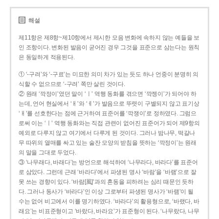
해설
제11항은 제8항~제10항에서 제시한 모음 변화에 속하지 않는 예들을 보
인 조항이다. 변화된 발음이 굳어진 경우 그것을 표준으로 삼는다는 원칙
은 동일하게 적용된다.
① ‘-구려’와 ‘-구료’는 미묘한 의미 차가 있는 듯도 하나 언중이 분명히 의
식할 수 없으므로 ‘-구려’ 쪽만 살린 것이다.
② 원래 ‘깍정이’였던 말이 ‘ㅣ’ 역행 동화를 겪으면 ‘깍젱이’가 되어야 하
는데, 언어 현실에서 ‘ㅐ’와 ‘ㅔ’가 발음으로 뚜렷이 구별되지 않고 표기상
‘ㅐ’를 선호한다는 점에 근거하여 표준어를 ‘깍쟁이’로 정하였다. 그럼으
로써 이는 ‘ㅣ’ 역행 동화와는 직접 관련이 없어진 표준어가 되어 제9항의
예외로 다루지 않고 여기에서 다루게 된 것이다. 그러나 밤나무, 떡갈나
무 따위의 열매를 싸고 있는 술잔 모양의 받침을 뜻하는 ‘깍정이’는 원래
의 말을 그대로 두었다.
③ ‘나무래다, 바래다’는 방언으로 해석하여 ‘나무라다, 바라다’를 표준어
로 삼았다. 그런데 근래 ‘바라다’에서 파생된 명사 ‘바람’을 ‘바램’으로 잘
못 쓰는 경향이 있다. ‘바람[風]’과의 혼동을 피하려는 심리 때문인 듯하
다. 그러나 동사가 ‘바라다’인 이상 그로부터 파생된 명사가 ‘바램’이 될
수는 없어 비고에서 이를 명기하였다. ‘바라다’의 활용형으로, ‘바랬다, 바
래요’는 비표준형이고 ‘바랐다, 바라요’가 표준형이 된다. ‘나무랐다, 나무