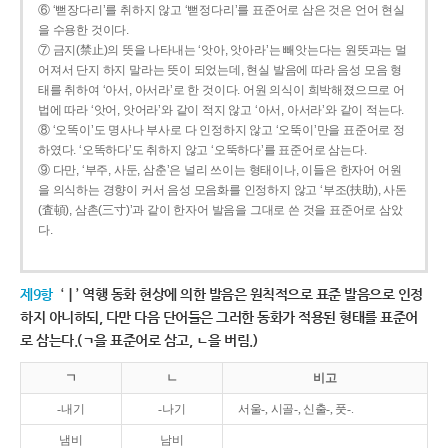
⑥ ‘뻗장다리’를 취하지 않고 ‘뻗정다리’를 표준어로 삼은 것은 언어 현실
을 수용한 것이다.
⑦ 금지(禁止)의 뜻을 나타내는 ‘앗아, 앗아라’는 빼앗는다는 원뜻과는 멀
어져서 단지 하지 말라는 뜻이 되었는데, 현실 발음에 따라 음성 모음 형
태를 취하여 ‘아서, 아서라’로 한 것이다. 어원 의식이 희박해졌으므로 어
법에 따라 ‘앗어, 앗어라’와 같이 적지 않고 ‘아서, 아서라’와 같이 적는다.
⑧ ‘오똑이’도 명사나 부사로 다 인정하지 않고 ‘오뚝이’만을 표준어로 정
하였다. ‘오똑하다’도 취하지 않고 ‘오뚝하다’를 표준어로 삼는다.
⑨ 다만, ‘부주, 사둔, 삼춘’은 널리 쓰이는 형태이나, 이들은 한자어 어원
을 의식하는 경향이 커서 음성 모음화를 인정하지 않고 ‘부조(扶助), 사돈
(査頓), 삼촌(三寸)’과 같이 한자어 발음을 그대로 쓴 것을 표준어로 삼았
다.
제9항
‘ㅣ’ 역행 동화 현상에 의한 발음은 원칙적으로 표준 발음으로 인정
하지 아니하되, 다만 다음 단어들은 그러한 동화가 적용된 형태를 표준어
로 삼는다.(ㄱ을 표준어로 삼고, ㄴ을 버림.)
ㄱ
ㄴ
비고
-내기
-나기
서울-, 시골-, 신출-, 풋-.
냄비
남비