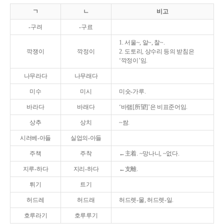
ㄱ
ㄴ
비고
-구려
-구료
1. 서울~, 알~, 찰~.
깍쟁이
깍정이
2. 도토리, 상수리 등의 받침은
‘깍정이’임.
나무라다
나무래다
미수
미시
미숫-가루.
바라다
바래다
‘바램[所望]’은 비표준어임.
상추
상치
~쌈.
시러베-아들
실업의-아들
주책
주착
←主着. ~망나니, ~없다.
지루-하다
지리-하다
←支離.
튀기
트기
허드레
허드래
허드렛-물, 허드렛-일.
호루라기
호루루기