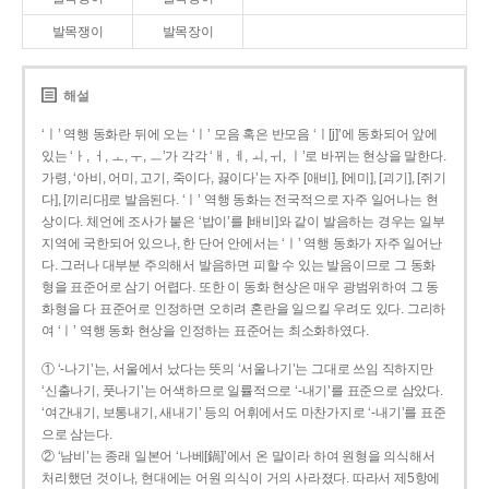
발목쟁이
발목장이
해설
‘ㅣ’ 역행 동화란 뒤에 오는 ‘ㅣ’ 모음 혹은 반모음 ‘ㅣ[j]’에 동화되어 앞에
있는 ‘ㅏ, ㅓ, ㅗ, ㅜ, ㅡ’가 각각 ‘ㅐ, ㅔ, ㅚ, ㅟ, ㅣ’로 바뀌는 현상을 말한다.
가령, ‘아비, 어미, 고기, 죽이다, 끓이다’는 자주 [애비], [에미], [괴기], [쥐기
다], [끼리다]로 발음된다. ‘ㅣ’ 역행 동화는 전국적으로 자주 일어나는 현
상이다. 체언에 조사가 붙은 ‘밥이’를 [배비]와 같이 발음하는 경우는 일부
지역에 국한되어 있으나, 한 단어 안에서는 ‘ㅣ’ 역행 동화가 자주 일어난
다. 그러나 대부분 주의해서 발음하면 피할 수 있는 발음이므로 그 동화
형을 표준어로 삼기 어렵다. 또한 이 동화 현상은 매우 광범위하여 그 동
화형을 다 표준어로 인정하면 오히려 혼란을 일으킬 우려도 있다. 그리하
여 ‘ㅣ’ 역행 동화 현상을 인정하는 표준어는 최소화하였다.
① ‘-나기’는, 서울에서 났다는 뜻의 ‘서울나기’는 그대로 쓰임 직하지만
‘신출나기, 풋나기’는 어색하므로 일률적으로 ‘-내기’를 표준으로 삼았다.
‘여간내기, 보통내기, 새내기’ 등의 어휘에서도 마찬가지로 ‘-내기’를 표준
으로 삼는다.
② ‘남비’는 종래 일본어 ‘나베[鍋]’에서 온 말이라 하여 원형을 의식해서
처리했던 것이나, 현대에는 어원 의식이 거의 사라졌다. 따라서 제5항에