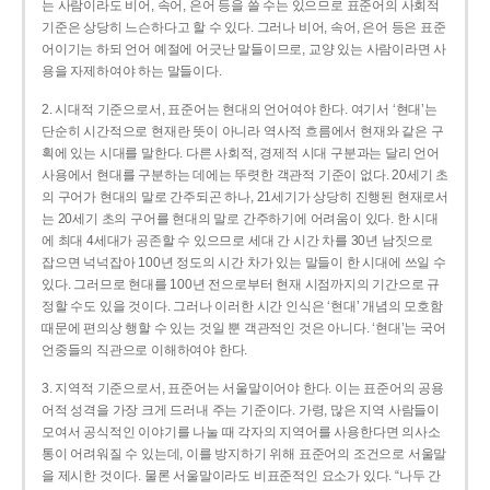
는 사람이라도 비어, 속어, 은어 등을 쓸 수는 있으므로 표준어의 사회적
기준은 상당히 느슨하다고 할 수 있다. 그러나 비어, 속어, 은어 등은 표준
어이기는 하되 언어 예절에 어긋난 말들이므로, 교양 있는 사람이라면 사
용을 자제하여야 하는 말들이다.
2. 시대적 기준으로서, 표준어는 현대의 언어여야 한다. 여기서 ‘현대’는
단순히 시간적으로 현재란 뜻이 아니라 역사적 흐름에서 현재와 같은 구
획에 있는 시대를 말한다. 다른 사회적, 경제적 시대 구분과는 달리 언어
사용에서 현대를 구분하는 데에는 뚜렷한 객관적 기준이 없다. 20세기 초
의 구어가 현대의 말로 간주되곤 하나, 21세기가 상당히 진행된 현재로서
는 20세기 초의 구어를 현대의 말로 간주하기에 어려움이 있다. 한 시대
에 최대 4세대가 공존할 수 있으므로 세대 간 시간 차를 30년 남짓으로
잡으면 넉넉잡아 100년 정도의 시간 차가 있는 말들이 한 시대에 쓰일 수
있다. 그러므로 현대를 100년 전으로부터 현재 시점까지의 기간으로 규
정할 수도 있을 것이다. 그러나 이러한 시간 인식은 ‘현대’ 개념의 모호함
때문에 편의상 행할 수 있는 것일 뿐 객관적인 것은 아니다. ‘현대’는 국어
언중들의 직관으로 이해하여야 한다.
3. 지역적 기준으로서, 표준어는 서울말이어야 한다. 이는 표준어의 공용
어적 성격을 가장 크게 드러내 주는 기준이다. 가령, 많은 지역 사람들이
모여서 공식적인 이야기를 나눌 때 각자의 지역어를 사용한다면 의사소
통이 어려워질 수 있는데, 이를 방지하기 위해 표준어의 조건으로 서울말
을 제시한 것이다. 물론 서울말이라도 비표준적인 요소가 있다. “나두 간