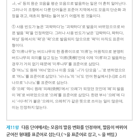
ㅘ, ㅝ’ 등의 원순 모음을 평순 모음으로 발음하는 일은 더 흔히 일어난다.
그러나 이 조항에서 다룬 단어들은 표준어 지역에서도 모음의 단순화 과
정을 겪고, 애초의 형태는 들어 보기 어렵게 된 것들이다.
① 사용 빈도가 높은 ‘괴퍅하다’는 ‘괴팍하다’로 발음이 바뀌었으므로 바
뀐 발음 ‘팍’을 인정하였다. 그러나 사용 빈도가 낮은 ‘강퍅하다, 퍅하다,
퍅성’ 등에서의 ‘퍅’은 ‘팍’으로 발음되지 않으므로 ‘퍅’이 아직도 표준어
형이다.
② ‘미류나무’는 버드나무의 한 종류이므로 ‘미류’는 어원적으로 분명히
버드나무의 의미를 담고 있는 ‘미류(美柳)’인데 이제 ‘미류’라고 발음하는
경우가 거의 없기 때문에 ‘미루나무’를 표준어로 삼았다.
③ ‘여느’도 원래 ‘여늬’였으나 이중 모음 ‘ㅢ’가 단모음 ‘ㅡ’로 변하였으므
로 ‘여느’를 표준어로 삼았다. ‘늬나노’의 ‘늬’도 언어 현실에서 [니]로 소리
나므로 ‘니나노’를 표준어로 삼는다.
④ ‘으례’ 역시 원래 ‘의례(依例)’에서 ‘으례’가 되었던 것인데 ‘례’의 발음
이 ‘레’로 바뀌었으므로 ‘으레’를 표준어로 삼았다. 한편 부사 ‘으레’에 다
시 ‘-이/-히’가 붙은 ‘으레이, 으레히’가 같은 뜻으로 쓰이는 일이 많은데,
이는 인정하지 않는다.
제11항
다음 단어에서는 모음의 발음 변화를 인정하여, 발음이 바뀌어
굳어진 형태를 표준어로 삼는다.(ㄱ을 표준어로 삼고, ㄴ을 버림.)