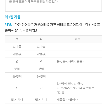
을 통해 표준어의 목록을 갱신하고 있다.
제1절 자음
제3항
다음 단어들은 거센소리를 가진 형태를 표준어로 삼는다.(ㄱ을 표
준어로 삼고, ㄴ을 버림.)
ㄱ
ㄴ
비고
끄나풀
끄나불
나팔-꽃
나발-꽃
녘
녁
동~, 들~, 새벽~, 동틀 ~.
부엌
부억
살-쾡이
삵-괭이
1. ~막이, 빈~, 방 한 ~.
칸
간
2. ‘초가삼간, 윗간’의 경우에는
‘간’임.
털어-먹다
떨어-먹다
재물을 다 없애다.