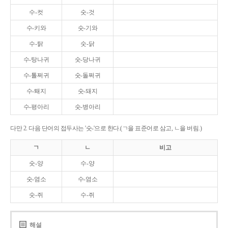
수-컷
숫-것
수-키와
숫-기와
수-탉
숫-닭
수-탕나귀
숫-당나귀
수-톨쩌귀
숫-돌쩌귀
수-퇘지
숫-돼지
수-평아리
숫-병아리
다만 2. 다음 단어의 접두사는 '숫-'으로 한다.(ㄱ을 표준어로 삼고, ㄴ을 버림.)
ㄱ
ㄴ
비고
숫-양
수-양
숫-염소
수-염소
숫-쥐
수-쥐
해설