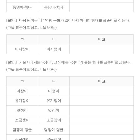
동댕이-치다
동당이-치다
[붙임 1] 다음 단어는 ‘ㅣ’ 역행 동화가 일어나지 아니한 형태를 표준어로 삼는다.
(ㄱ을 표준어로 삼고, ㄴ을 버림.)
ㄱ
ㄴ
비고
아지랑이
아지랭이
[붙임 2] 기술자에게는 ‘-장이’, 그 외에는 ‘-쟁이’가 붙는 형태를 표준어로 삼는다.
(ㄱ을 표준어로 삼고, ㄴ을 버림.)
ㄱ
ㄴ
비고
미장이
미쟁이
유기장이
유기쟁이
멋쟁이
멋장이
소금쟁이
소금장이
담쟁이-덩굴
담장이-덩굴
골목쟁이
골목장이