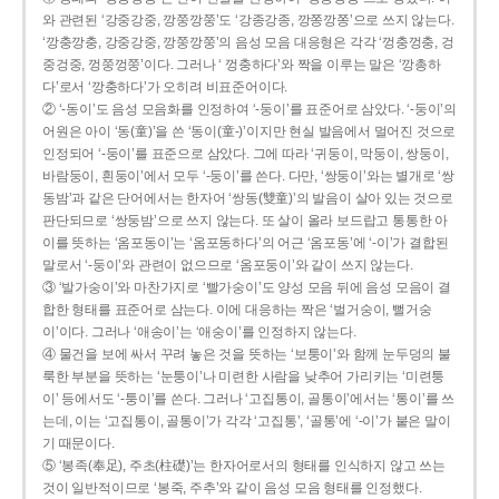
와 관련된 ‘강중강중, 깡쭝깡쭝’도 ‘강종강종, 깡쫑깡쫑’으로 쓰지 않는다.
‘깡충깡충, 강중강중, 깡쭝깡쭝’의 음성 모음 대응형은 각각 ‘껑충껑충, 겅
중겅중, 껑쭝껑쭝’이다. 그러나 ‘ 껑충하다’와 짝을 이루는 말은 ‘깡총하
다’로서 ‘깡충하다’가 오히려 비표준어이다.
② ‘-동이’도 음성 모음화를 인정하여 ‘-둥이’를 표준어로 삼았다. ‘-둥이’의
어원은 아이 ‘동(童)’을 쓴 ‘동이(童-)’이지만 현실 발음에서 멀어진 것으로
인정되어 ‘-둥이’를 표준으로 삼았다. 그에 따라 ‘귀둥이, 막둥이, 쌍둥이,
바람둥이, 흰둥이’에서 모두 ‘-둥이’를 쓴다. 다만, ‘쌍둥이’와는 별개로 ‘쌍
동밤’과 같은 단어에서는 한자어 ‘쌍동(雙童)’의 발음이 살아 있는 것으로
판단되므로 ‘쌍둥밤’으로 쓰지 않는다. 또 살이 올라 보드랍고 통통한 아
이를 뜻하는 ‘옴포동이’는 ‘옴포동하다’의 어근 ‘옴포동’에 ‘-이’가 결합된
말로서 ‘-둥이’와 관련이 없으므로 ‘옴포둥이’와 같이 쓰지 않는다.
③ ‘발가숭이’와 마찬가지로 ‘빨가숭이’도 양성 모음 뒤에 음성 모음이 결
합한 형태를 표준어로 삼는다. 이에 대응하는 짝은 ‘벌거숭이, 뻘거숭
이’이다. 그러나 ‘애송이’는 ‘애숭이’를 인정하지 않는다.
④ 물건을 보에 싸서 꾸려 놓은 것을 뜻하는 ‘보퉁이’와 함께 눈두덩의 불
룩한 부분을 뜻하는 ‘눈퉁이’나 미련한 사람을 낮추어 가리키는 ‘미련퉁
이’ 등에서도 ‘-퉁이’를 쓴다. 그러나 ‘고집통이, 골통이’에서는 ‘통이’를 쓰
는데, 이는 ‘고집통이, 골통이’가 각각 ‘고집통’, ‘골통’에 ‘-이’가 붙은 말이
기 때문이다.
⑤ ‘봉족(奉足), 주초(柱礎)’는 한자어로서의 형태를 인식하지 않고 쓰는
것이 일반적이므로 ‘봉죽, 주추’와 같이 음성 모음 형태를 인정했다.