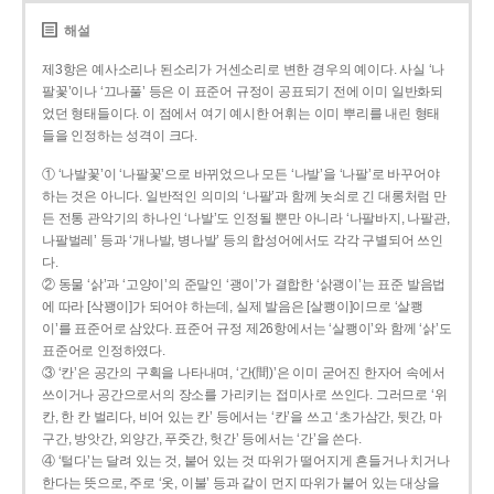
해설
제3항은 예사소리나 된소리가 거센소리로 변한 경우의 예이다. 사실 ‘나
팔꽃’이나 ‘끄나풀’ 등은 이 표준어 규정이 공표되기 전에 이미 일반화되
었던 형태들이다. 이 점에서 여기 예시한 어휘는 이미 뿌리를 내린 형태
들을 인정하는 성격이 크다.
① ‘나발꽃’이 ‘나팔꽃’으로 바뀌었으나 모든 ‘나발’을 ‘나팔’로 바꾸어야
하는 것은 아니다. 일반적인 의미의 ‘나팔’과 함께 놋쇠로 긴 대롱처럼 만
든 전통 관악기의 하나인 ‘나발’도 인정될 뿐만 아니라 ‘나팔바지, 나팔관,
나팔벌레’ 등과 ‘개나발, 병나발’ 등의 합성어에서도 각각 구별되어 쓰인
다.
② 동물 ‘삵’과 ‘고양이’의 준말인 ‘괭이’가 결합한 ‘삵괭이’는 표준 발음법
에 따라 [삭꽹이]가 되어야 하는데, 실제 발음은 [살쾡이]이므로 ‘살쾡
이’를 표준어로 삼았다. 표준어 규정 제26항에서는 ‘살쾡이’와 함께 ‘삵’도
표준어로 인정하였다.
③ ‘칸’은 공간의 구획을 나타내며, ‘간(間)’은 이미 굳어진 한자어 속에서
쓰이거나 공간으로서의 장소를 가리키는 접미사로 쓰인다. 그러므로 ‘위
칸, 한 칸 벌리다, 비어 있는 칸’ 등에서는 ‘칸’을 쓰고 ‘초가삼간, 뒷간, 마
구간, 방앗간, 외양간, 푸줏간, 헛간’ 등에서는 ‘간’을 쓴다.
④ ‘털다’는 달려 있는 것, 붙어 있는 것 따위가 떨어지게 흔들거나 치거나
한다는 뜻으로, 주로 ‘옷, 이불’ 등과 같이 먼지 따위가 붙어 있는 대상을