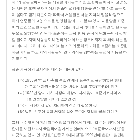
다.”와 같은 말에서 ‘두’는 서울말이기는 하지만 표준어는 아니다. 교양 있
는 사람은 오랜 문자 언어의 관습적 쓰임에 영향을 받아 ‘도’라고 쓰는 것
이 옳다고 믿기 때문이다. 따라서 서울말은 서울 지역의 말을 바탕으로
하되 언중들의 교양 의식을 반영한 말이라고 할 수 있다. 서울말을 표준
어의 조건으로 한다는 이러한 규정을 어떤 지역어를 사용하면 안 된다는
뜻으로 오해하면 안 된다. 표준어는 교육, 방송, 공식적 담화 등에서 써야
할 말이지 지역 사람들끼리 편하게 대화하는 경우에까지 꼭 써야 하는 말
이 아니다. 오히려 여러 지역어는 지역의 문화적 가치를 보존하는 소중한
자산이기도 하고 지역 사람들의 연대 의식을 강화하는 긍정적 기능을 하
기도 한다.
표준어 규정의 실제적인 대상은 다음과 같다.
(가) 1933년 ‘한글 마춤법 통일안’에서 표준어로 규정하였던 형태
가 그동안 자연스러운 언어 변화에 의해 고형(古形)이 된 것
(나) 1933년 당시 미처 사정의 대상이 되지 않아 표준어로서의 자
격을 인정받을 기회가 없었던 것
(다) 각 사전에서 달리 처리하여 정리가 필요한 것
(라) 방언, 신조어 등이 세력을 얻어 표준어 자리를 굳혀 가던 것
그러나 수많은 어휘의 표준어형을 규정에서 다 예시할 수는 없다. 이러한
한계를 보완하고자 국립국어원에서는 인터넷으로 “표준국어대사전”을
제공하고 있다. 인터넷판 “표준국어대사전”은 1999년에 초판이 발간된