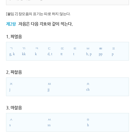
[붙임 2] 장모음의 표기는 따로 하지 않는다.
제2항
자음은 다음 각호와 같이 적는다.
1. 파열음
ㄱ
ㄲ
ㅋ
ㄷ
ㄸ
ㅌ
ㅂ
ㅃ
ㅍ
g, k
kk
k
d, t
tt
t
b, p
pp
p
2. 파찰음
ㅈ
ㅉ
ㅊ
j
jj
ch
3. 마찰음
ㅅ
ㅆ
ㅎ
s
ss
h