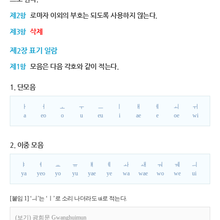
제2항
로마자 이외의 부호는 되도록 사용하지 않는다.
제3항
삭제
제2장 표기 일람
제1항
모음은 다음 각호와 같이 적는다.
1. 단모음
ㅏ
ㅓ
ㅗ
ㅜ
ㅡ
ㅣ
ㅐ
ㅔ
ㅚ
ㅟ
a
eo
o
u
eu
i
ae
e
oe
wi
2. 이중 모음
ㅑ
ㅕ
ㅛ
ㅠ
ㅒ
ㅖ
ㅘ
ㅙ
ㅝ
ㅞ
ㅢ
ya
yeo
yo
yu
yae
ye
wa
wae
wo
we
ui
[붙임 1] ‘ㅢ’는 ‘ㅣ’로 소리 나더라도 ui로 적는다.
(보기) 광희문 Gwanghuimun