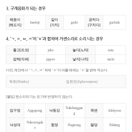
3. 구개음화가 되는 경우
해돋이
같이
굳히다
haedoji
gachi
guchida
[해도지]
[가치]
[구치다]
4. ‘ㄱ, ㄷ, ㅂ, ㅈ’이 ‘ㅎ’과 합하여 거센소리로 소리 나는 경우
좋고[조코]
joko
놓다[노타]
nota
잡혀[자펴]
japyeo
낳지[나치]
nachi
다만, 체언에서 ‘ㄱ, ㄷ, ㅂ’ 뒤에 ‘ㅎ’이 따를 때에는 ‘ㅎ’을 밝혀 적는다.
묵호(Mukho)
집현전(Jiphyeonjeon)
[붙임] 된소리되기는 표기에 반영하지 않는다.
Nakdonggan
압구정
Apgujeong
낙동강
죽변
Jukbyeon
g
Nakseongda
낙성대
합정
Hapjeong
팔당
Paldang
e