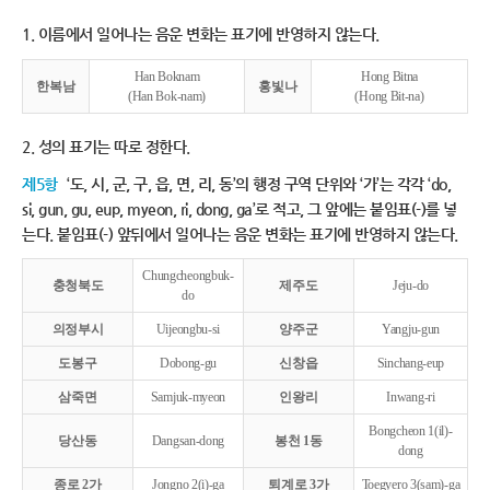
1. 이름에서 일어나는 음운 변화는 표기에 반영하지 않는다.
Han Boknam
Hong Bitna
한복남
홍빛나
(Han Bok-nam)
(Hong Bit-na)
2. 성의 표기는 따로 정한다.
제5항
‘도, 시, 군, 구, 읍, 면, 리, 동’의 행정 구역 단위와 ‘가’는 각각 ‘do,
si, gun, gu, eup, myeon, ri, dong, ga’로 적고, 그 앞에는 붙임표(-)를 넣
는다. 붙임표(-) 앞뒤에서 일어나는 음운 변화는 표기에 반영하지 않는다.
Chungcheongbuk-
충청북도
제주도
Jeju-do
do
의정부시
Uijeongbu-si
양주군
Yangju-gun
도봉구
Dobong-gu
신창읍
Sinchang-eup
삼죽면
Samjuk-myeon
인왕리
Inwang-ri
Bongcheon 1(il)-
당산동
Dangsan-dong
봉천 1동
dong
종로 2가
Jongno 2(i)-ga
퇴계로 3가
Toegyero 3(sam)-ga