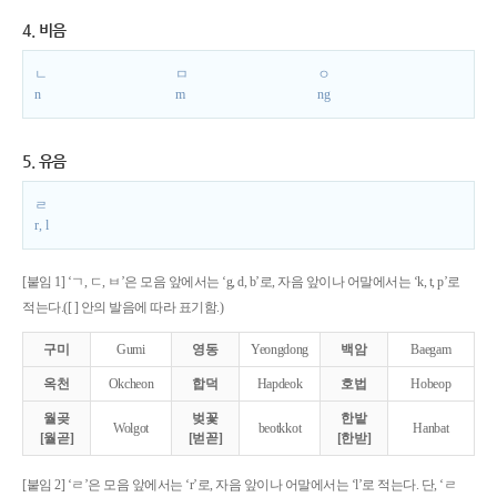
4. 비음
ㄴ
ㅁ
ㅇ
n
m
ng
5. 유음
ㄹ
r, l
[붙임 1] ‘ㄱ, ㄷ, ㅂ’은 모음 앞에서는 ‘g, d, b’로, 자음 앞이나 어말에서는 ‘k, t, p’로
적는다.([ ] 안의 발음에 따라 표기함.)
구미
Gumi
영동
Yeongdong
백암
Baegam
옥천
Okcheon
합덕
Hapdeok
호법
Hobeop
월곶
벚꽃
한밭
Wolgot
beotkkot
Hanbat
[월곧]
[벋꼳]
[한받]
[붙임 2] ‘ㄹ’은 모음 앞에서는 ‘r’로, 자음 앞이나 어말에서는 ‘l’로 적는다. 단, ‘ㄹ