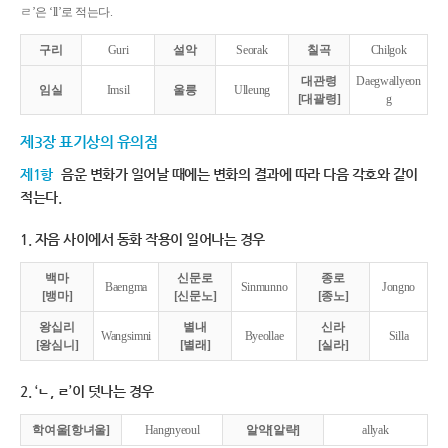
ㄹ’은 ‘ll’로 적는다.
구리
Guri
설악
Seorak
칠곡
Chilgok
대관령
Daegwallyeon
임실
Imsil
울릉
Ulleung
[대괄령]
g
제3장 표기상의 유의점
제1항
음운 변화가 일어날 때에는 변화의 결과에 따라 다음 각호와 같이
적는다.
1. 자음 사이에서 동화 작용이 일어나는 경우
백마
신문로
종로
Baengma
Sinmunno
Jongno
[뱅마]
[신문노]
[종노]
왕십리
별내
신라
Wangsimni
Byeollae
Silla
[왕심니]
[별래]
[실라]
2. ‘ㄴ, ㄹ’이 덧나는 경우
학여울[항녀울]
Hangnyeoul
알약[알략]
allyak