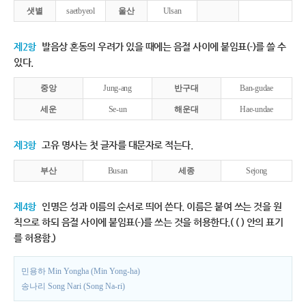
샛별
saetbyeol
울산
Ulsan
제2항
발음상 혼동의 우려가 있을 때에는 음절 사이에 붙임표(-)를 쓸 수
있다.
중앙
Jung-ang
반구대
Ban-gudae
세운
Se-un
해운대
Hae-undae
제3항
고유 명사는 첫 글자를 대문자로 적는다.
부산
Busan
세종
Sejong
제4항
인명은 성과 이름의 순서로 띄어 쓴다. 이름은 붙여 쓰는 것을 원
칙으로 하되 음절 사이에 붙임표(-)를 쓰는 것을 허용한다.( ( ) 안의 표기
를 허용함.)
민용하 Min Yongha (Min Yong-ha)
송나리 Song Nari (Song Na-ri)