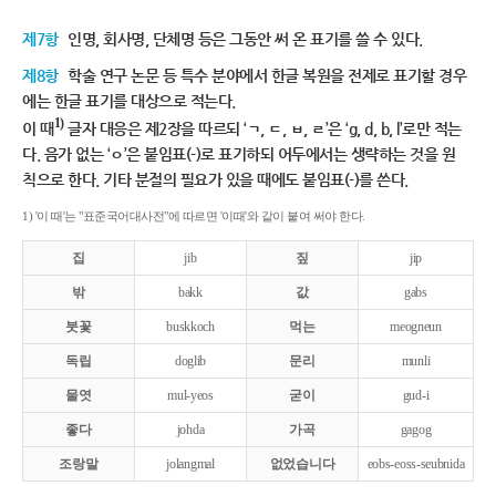
제7항
인명, 회사명, 단체명 등은 그동안 써 온 표기를 쓸 수 있다.
제8항
학술 연구 논문 등 특수 분야에서 한글 복원을 전제로 표기할 경우
에는 한글 표기를 대상으로 적는다.
1)
이 때
글자 대응은 제2장을 따르되 ‘ㄱ, ㄷ, ㅂ, ㄹ’은 ‘g, d, b, l’로만 적는
다. 음가 없는 ‘ㅇ’은 붙임표(-)로 표기하되 어두에서는 생략하는 것을 원
칙으로 한다. 기타 분절의 필요가 있을 때에도 붙임표(-)를 쓴다.
1) '이 때'는 "표준국어대사전"에 따르면 '이때'와 같이 붙여 써야 한다.
집
jib
짚
jip
밖
bakk
값
gabs
붓꽃
buskkoch
먹는
meogneun
독립
doglib
문리
munli
물엿
mul-yeos
굳이
gud-i
좋다
johda
가곡
gagog
조랑말
jolangmal
없었습니다
eobs-eoss-seubnida