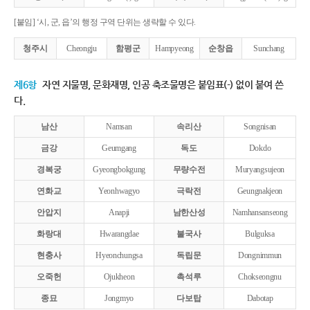
[붙임] ‘시, 군, 읍’의 행정 구역 단위는 생략할 수 있다.
청주시
Cheongju
함평군
Hampyeong
순창읍
Sunchang
제6항
자연 지물명, 문화재명, 인공 축조물명은 붙임표(-) 없이 붙여 쓴
다.
남산
Namsan
속리산
Songnisan
금강
Geumgang
독도
Dokdo
경복궁
Gyeongbokgung
무량수전
Muryangsujeon
연화교
Yeonhwagyo
극락전
Geungnakjeon
안압지
Anapji
남한산성
Namhansanseong
화랑대
Hwarangdae
불국사
Bulguksa
현충사
Hyeonchungsa
독립문
Dongnimmun
오죽헌
Ojukheon
촉석루
Chokseongnu
종묘
Jongmyo
다보탑
Dabotap