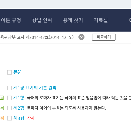
메인콘텐츠 바로가기
어문 규정
항별 연혁
용례 찾기
자료실
비교하기
체육관광부 고시 제2014-42호(2014. 12. 5.)
본문
제1장 표기의 기본 원칙
제1항
국어의 로마자 표기는 국어의 표준 발음법에 따라 적는 것을 
북
제2항
로마자 이외의 부호는 되도록 사용하지 않는다.
북
제3항
삭제
연