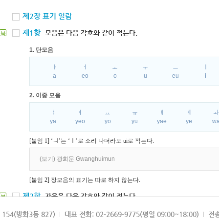
제2장 표기 일람
제1항
모음은 다음 각호와 같이 적는다.
북
1. 단모음
ㅏ
ㅓ
ㅗ
ㅜ
ㅡ
ㅣ
a
eo
o
u
eu
i
2. 이중 모음
ㅑ
ㅕ
ㅛ
ㅠ
ㅒ
ㅖ
ya
yeo
yo
yu
yae
ye
w
[붙임 1] ‘ㅢ’는 ‘ㅣ’로 소리 나더라도 ui로 적는다.
(보기) 광희문 Gwanghuimun
[붙임 2] 장모음의 표기는 따로 하지 않는다.
제2항
자음은 다음 각호와 같이 적는다.
북
1. 파열음
154(방화3동 827)
대표 전화: 02-2669-9775(평일 09:00~18:00)
전송