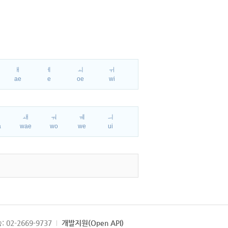
ㅐ
ㅔ
ㅚ
ㅟ
ae
e
oe
wi
ㅘ
ㅙ
ㅝ
ㅞ
ㅢ
a
wae
wo
we
ui
: 02-2669-9737
개발지원(Open API)