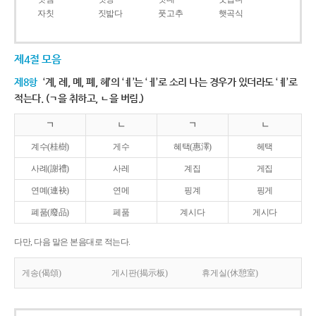
자칫
짓밟다
풋고추
햇곡식
제4절 모음
제8항
‘계, 례, 몌, 폐, 혜’의 ‘ㅖ’는 ‘ㅔ’로 소리 나는 경우가 있더라도 ‘ㅖ’로
적는다. (ㄱ을 취하고, ㄴ을 버림.)
ㄱ
ㄴ
ㄱ
ㄴ
계수(桂樹)
게수
혜택(惠澤)
헤택
사례(謝禮)
사레
계집
게집
연몌(連袂)
연메
핑계
핑게
폐품(廢品)
페품
계시다
게시다
다만, 다음 말은 본음대로 적는다.
게송(偈頌)
게시판(揭示板)
휴게실(休憩室)