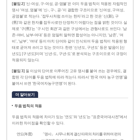
[붙임 2]
‘신-여성, 구-여성, 공-염불’은 이미 두음 법칙이 적용된 자립적인
명사 ‘여성, 염불’에 ‘신-, 구-, 공-’이 결합한 구조이므로 ‘신여성, 구여성,
공염불’로 적는다. ‘접두사처럼 쓰이는 한자’라고 한 것은 ‘신(新), 구
(舊)’와 같은 한자를 접두사로만 단정하기 어렵다는 점을 밝힌 것이다. 실
제로 ‘구(舊)’는 ‘구 시민 회관’과 같은 구성에서는 관형사로도 쓰인다. ‘남
존­-여비, 남부-­여대’ 등은 엄밀히 말하면 합성어는 아니지만, ‘남존’, ‘여
비’, ‘남부’, ‘여대’ 등이 마치 단어와 같이 인식되어 두음 법칙이 적용된 형
태로 굳어져 쓰이고 있는 것이다. 한편 ‘신년도, 구년도’ 등은 발음이 [신
년도], [구ː년도]이며 ‘신년­-도, 구년-­도’로 분석되는 구조이므로 이 규정이
적용되지 않는다.
[붙임 3]
둘 이상의 단어로 이루어진 고유 명사를 붙여 쓰는 경우에도, 결
합된 각 단어를 두음 법칙에 따라 적는다. 따라서 ‘한국 여자 농구 연맹’을
붙여서 쓰면 ‘한국여자농구연맹’이 된다.
더 알아보기
두음 법칙의 적용
두음 법칙의 적용에 차이가 있는 ‘연도’와 ‘년도’는 “표준국어대사전”에서
이러한 차이점을 확인할 수 있다.
연도(年度)
「명사」 사무나 회계 결산 따위의 처리를 위하여 편의