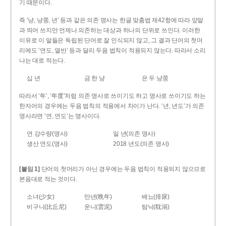
기 때문이다.
즉 ‘냥, 냥쭝, 년’ 등과 같은 의존 명사는 한글 맞춤법 제42항에 따라 앞말
과 띄어 쓰지만 언제나 의존하는 대상과 하나의 단위로 쓰인다. 이러한
이유로 이 말들은 독립된 단어로 잘 인식되지 않고, 그 결과 단어의 첫머
리에도 ‘연도, 열반’ 등과 달리 두음 법칙이 적용되지 않는다. 따라서 소리
나는 대로 적는다.
십 년
금 한 냥
은 두 냥쭝
따라서 ‘年’, ‘年度’처럼 의존 명사로 쓰이기도 하고 명사로 쓰이기도 하는
한자어의 경우에는 두음 법칙의 적용에서 차이가 난다. ‘년, 년도’가 의존
명사라면 ‘연, 연도’는 명사이다.
연 강수량(명사)
일 년(의존 명사)
생산 연도(명사)
2018 년도(의존 명사)
[붙임 1]
단어의 첫머리가 아닌 경우에는 두음 법칙이 적용되지 않으므로
본음대로 적는 것이다.
소녀(少女)
만년(晩年)
배뇨(排尿)
비구니(比丘尼)
운니(雲泥)
탐닉(耽溺)