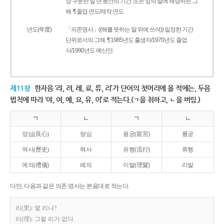
상 구분한 일 년 동안의 기간. 또는 앞의 말에 해당하는 그
해. ¶ 졸업 연도/제작 연도.
년도(年度)
「의존명사」((해를 뜻하는 말 뒤에 쓰여)) 일정한 기간
단위로서의 그해. ¶ 1985년도 출생자/1970년도 졸업
식/1990년도 예산안.
제11항
한자음 ‘랴, 려, 례, 료, 류, 리’가 단어의 첫머리에 올 적에는, 두음
법칙에 따라 ‘야, 여, 예, 요, 유, 이’로 적는다.(ㄱ을 취하고, ㄴ을 버림.)
ㄱ
ㄴ
ㄱ
ㄴ
양심(良心)
량심
용궁(龍宮)
룡궁
역사(歷史)
력사
유행(流行)
류행
예의(禮儀)
례의
이발(理髮)
리발
다만, 다음과 같은 의존 명사는 본음대로 적는다.
리(里): 몇 리냐?
리(理): 그럴 리가 없다.