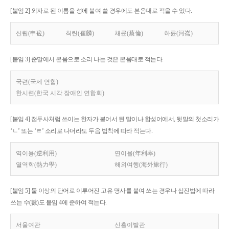
[붙임 2] 외자로 된 이름을 성에 붙여 쓸 경우에도 본음대로 적을 수 있다.
신립(申砬)
최린(崔麟)
채륜(蔡倫)
하륜(河崙)
[붙임 3] 준말에서 본음으로 소리 나는 것은 본음대로 적는다.
국련(국제 연합)
한시련(한국 시각 장애인 연합회)
[붙임 4] 접두사처럼 쓰이는 한자가 붙어서 된 말이나 합성어에서, 뒷말의 첫소리가
‘ㄴ’ 또는 ‘ㄹ’ 소리로 나더라도 두음 법칙에 따라 적는다.
역이용(逆利用)
연이율(年利率)
열역학(熱力學)
해외여행(海外旅行)
[붙임 5] 둘 이상의 단어로 이루어진 고유 명사를 붙여 쓰는 경우나 십진법에 따라
쓰는 수(數)도 붙임 4에 준하여 적는다.
서울여관
신흥이발관