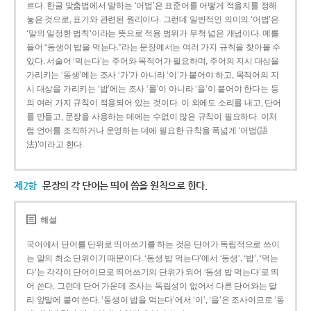
르다. 한글 맞춤법에서 말하는 ‘어법’은 표준어를 어떻게 적을지를 정해
놓은 것으로, 표기와 관련된 원리이다. 그런데 일반적인 의미의 ‘어법’은
‘말의 일정한 법칙’이라는 뜻으로 적용 범위가 무척 넓은 개념이다. 예를
들어 “동생이 밥을 먹는다.”라는 문장에서는 여러 가지 규칙을 찾아볼 수
있다. 서술어 ‘먹는다’는 주어와 목적어가 필요하며, 주어의 지시 대상을
가리키는 ‘동생’에는 조사 ‘가’가 아니라 ‘이’가 붙어야 하고, 목적어의 지
시 대상을 가리키는 ‘밥’에는 조사 ‘를’이 아니라 ‘을’이 붙어야 한다는 등
의 여러 가지 규칙이 적용되어 있는 것이다. 이 외에도 소리를 내고, 단어
를 만들고, 문장을 사용하는 데에는 수없이 많은 규칙이 필요하다. 이처
럼 언어를 조직하거나 운영하는 데에 필요한 규칙을 폭넓게 ‘어법(語
法)’이라고 한다.
제2항
문장의 각 단어는 띄어 씀을 원칙으로 한다.
해설
국어에서 단어를 단위로 띄어쓰기를 하는 것은 단어가 독립적으로 쓰이
는 말의 최소 단위이기 때문이다. ‘동생 밥 먹는다’에서 ‘동생’, ‘밥’, ‘먹는
다’는 각각이 단어이므로 띄어쓰기의 단위가 되어 ‘동생 밥 먹는다’로 띄
어 쓴다. 그런데 단어 가운데 조사는 독립성이 없어서 다른 단어와는 달
리 앞말에 붙여 쓴다. ‘동생이 밥을 먹는다’에서 ‘이’, ‘을’은 조사이므로 ‘동