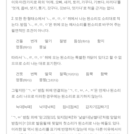
이와 마찬가지로 위의 ‘어깨, 오빠, 새끼, 토끼, 가꾸다, 기쁘다, 아끼다’를
‘엇개, 옵바, 샛기, 톳기, 갓구다, 깃브다, 앗기다’로 적을 근거는 없다.
2. 또한 한 형태소에서 ‘ㄴ, ㄹ, ㅁ, ㅇ’ 뒤에서 나는 된소리도 소리대로 적
는다. 받침 ‘ㄴ, ㄹ, ㅁ, ㅇ’은 뒤에 오는 예사소리를 된소리로 바꾸어 주는
필연적인 조건이 아니다.
건들
번개
딸기
절벙
듬성
함지
(하다)
껑둥
뭉실
(하다)
따라서 ‘ㄴ, ㄹ, ㅁ, ㅇ’ 뒤에 오는 된소리는 특별한 까닭이 있다고 할 수 없
으므로 소리 나는 대로 표기한다.
건뜻
번쩍
딸꾹
절뚝
듬뿍
함빡
(거리다)
껑뚱
뭉뚱
(하다)
(그리다)
그렇지만 ‘ㄱ, ㅂ’ 받침 뒤에 연결되는 ‘ㄱ, ㄷ, ㅂ, ㅅ, ㅈ’은 언제나 된소리
로 소리 나므로 이러한 경우에는 된소리로 표기하지 않는다.
늑대[늑때]
낙지[낙찌]
접시[접씨]
갑자기[갑짜기]
‘ㄱ, ㅂ’ 받침 외에 ‘믿고[믿꼬], 잊지[읻찌]’와 ‘낯설다[낟썰다]’처럼 앞말의
받침이 [ㄷ]으로 발음될 때 뒷말의 첫소리가 된소리로 나는 예들도 있다.
이러한 말 역시 된소리를 표기에 반영하지 않는데 이는 다른 이유에서이