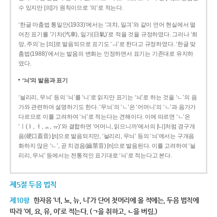
수 있지만 [의]가 원칙이므로 ‘의’로 적는다.
‘한글 마춤법 통일안(1933)’에서는 ‘긔챠, 일긔’와 같이 언어 현실에서 멀
어진 표기를 ‘기차(汽車), 일기(日氣)’로 적을 것을 규정하였다. 그러나 ‘희
망, 주의’는 [의]로 발음되므로 표기도 ‘ㅢ’로 한다고 규정하였다. ‘한글 맞
춤법(1988)’에서는 발음의 변화는 인정하면서 표기는 기존대로 유지하
였다.
‘늬’의 발음과 표기
‘늴리리, 무늬’ 등의 ‘늬’를 ‘니’로 읽지만 표기는 ‘늬’로 하는 것을 ‘ㄴ’의 음
가와 관련하여 설명하기도 한다. ‘무늬’의 ‘ㄴ’은 ‘어머니’의 ‘ㄴ’과 음가가
다르므로 이를 고려하여 ‘늬’로 적는다는 견해이다. 이에 따르면 ‘ㄴ’은
‘ㅣ(ㅑ, ㅕ, ㅛ, ㅠ)’와 결합하면 ‘어머니, 읽으니까’에서의 [니]처럼 경구개
음(硬口蓋音) [ɲ]으로 발음되지만, ‘늴리리, 무늬’ 등의 ‘늬’에서는 구개음
화하지 않은 ‘ㄴ’, 곧 치경음(齒莖音) [n]으로 발음된다. 이를 고려하여 ‘늴
리리, 무늬’ 등에서는 전통적인 표기대로 ‘늬’로 적는다고 본다.
제5절 두음 법칙
제10항
한자음 ‘녀, 뇨, 뉴, 니’가 단어 첫머리에 올 적에는, 두음 법칙에
따라 ‘여, 요, 유, 이’로 적는다. (ㄱ을 취하고, ㄴ을 버림.)