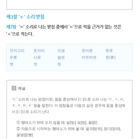
제3절 'ㄷ' 소리 받침
제7항
‘ㄷ’ 소리로 나는 받침 중에서 ‘ㄷ’으로 적을 근거가 없는 것은
‘ㅅ’으로 적는다.
덧저고리
돗자리
엇셈
웃어른
핫옷
무릇
사뭇
얼핏
자칫하면
뭇[衆]
옛
첫
헛
해설
‘ㄷ’ 소리로 나는 받침이란, 음절 종성에서 [ㄷ]으로 소리 나는 ‘ㄷ, ㅅ, ㅆ,
ㅈ, ㅊ, ㅌ, ㅎ’ 등을 말한다. 이 받침들은 다음과 같은 경우에 음절 종성에
서 [ㄷ]으로 소리가 난다.
① 형태소가 뒤에 오지 않을 때: 밭[받], 빚[빋], 꽃[꼳]
② 자음으로 시작하는 형태소가 뒤에 올 때: 밭과[받꽈], 젖다[젇따],
꽃병[꼳뼝]