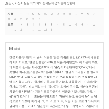
[붙임 2] 사전에 올릴 적의 자모 순서는 다음과 같이 정한다.
자음:
ㄱ
ㄲ
ㄴ
ㄷ
ㄸ
ㄹ
ㅁ
ㅂ
ㅃ
ㅅ
ㅆ
ㅇ
ㅈ
ㅉ
ㅊ
ㅋ
ㅌ
ㅍ
ㅎ
모음:
ㅏ
ㅐ
ㅑ
ㅒ
ㅓ
ㅔ
ㅕ
ㅖ
ㅗ
ㅘ
ㅙ
ㅚ
ㅛ
ㅜ
ㅝ
ㅞ
ㅟ
ㅠ
ㅡ
ㅢ
ㅣ
해설
한글 자모(字母)의 수, 순서, 이름은 ‘한글 마춤법 통일안(1933)’에서 분명
히 제시되었고, ‘한글 맞춤법(1988)’도 이를 이어받았다. 이 가운데 자모
의 이름과 순서는 최세진(崔世珍)의 “훈몽자회(訓蒙字會)(1527)”에서 비
롯한다. 최세진은 “훈몽자회” 범례(凡例)에서 한글 자모의 음가를 한자로
나타냈는데, 자음자의 경우 초성에 쓰인 것과 종성에 쓰인 것을 짝을 지
어 표시했고 그것이 글자의 이름으로 굳어졌다. 예를 들어 ‘ㄱ’ 아래에는
한자로 ‘其役’이라고 적었는데, ‘其(기)’는 초성의 음가를, ‘役(역)’은 종성
의 음가를 나타낸다. 기본적으로 자음자의 이름은 ‘니은, 리을, 미음, 비
읍’ 등과 같이 ‘ㅣㅡ’ 모음을 바탕으로 각 자음이 초성, 종성에 놓이는 방
식으로 지어졌다. 따라서 ‘ㄱ, ㄷ, ㅅ’도 ‘기윽, 디읃, 시읏’으로 해야 나머지
글자와 이름 표기에서 일관성이 있겠지만 “낫 놓고 기역 자도 모른다.”라