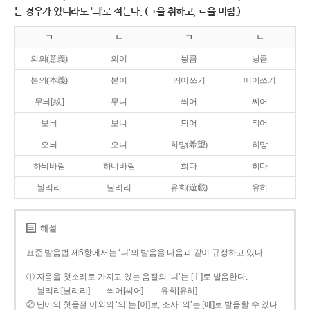
는 경우가 있더라도 ‘ㅢ’로 적는다. (ㄱ을 취하고, ㄴ을 버림.)
ㄱ
ㄴ
ㄱ
ㄴ
의의(意義)
의이
닁큼
닝큼
본의(本義)
본이
띄어쓰기
띠어쓰기
무늬[紋]
무니
씌어
씨어
보늬
보니
틔어
티어
오늬
오니
희망(希望)
히망
하늬바람
하니바람
희다
히다
늴리리
닐리리
유희(遊戱)
유히
해설
표준 발음법 제5항에서는 ‘ㅢ’의 발음을 다음과 같이 규정하고 있다.
① 자음을 첫소리로 가지고 있는 음절의 ‘ㅢ’는 [ㅣ]로 발음한다.
늴리리[닐리리]
씌어[씨어]
유희[유히]
② 단어의 첫음절 이외의 ‘의’는 [이]로, 조사 ‘의’는 [에]로 발음할 수 있다.