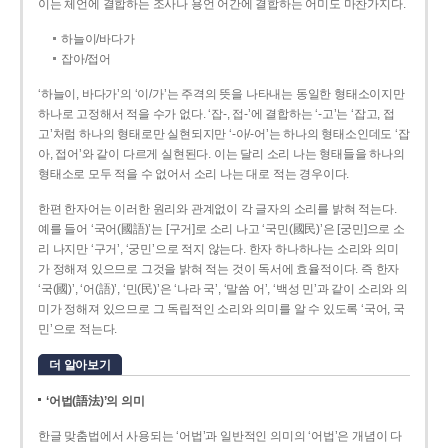
이는 체언에 결합하는 조사나 용언 어간에 결합하는 어미도 마찬가지다.
하늘이/바다가
잡아/접어
‘하늘이, 바다가’의 ‘이/가’는 주격의 뜻을 나타내는 동일한 형태소이지만
하나로 고정해서 적을 수가 없다. ‘잡-, 접-’에 결합하는 ‘-고’는 ‘잡고, 접
고’처럼 하나의 형태로만 실현되지만 ‘-아/-어’는 하나의 형태소인데도 ‘잡
아, 접어’와 같이 다르게 실현된다. 이는 달리 소리 나는 형태들을 하나의
형태소로 모두 적을 수 없어서 소리 나는 대로 적는 경우이다.
한편 한자어는 이러한 원리와 관계없이 각 글자의 소리를 밝혀 적는다.
예를 들어 ‘국어(國語)’는 [구거]로 소리 나고 ‘국민(國民)’은 [궁민]으로 소
리 나지만 ‘구거’, ‘궁민’으로 적지 않는다. 한자 하나하나는 소리와 의미
가 정해져 있으므로 그것을 밝혀 적는 것이 독서에 효율적이다. 즉 한자
‘국(國)’, ‘어(語)’, ‘민(民)’은 ‘나라 국’, ‘말씀 어’, ‘백성 민’과 같이 소리와 의
미가 정해져 있으므로 그 독립적인 소리와 의미를 알 수 있도록 ‘국어, 국
민’으로 적는다.
더 알아보기
‘어법(語法)’의 의미
한글 맞춤법에서 사용되는 ‘어법’과 일반적인 의미의 ‘어법’은 개념이 다