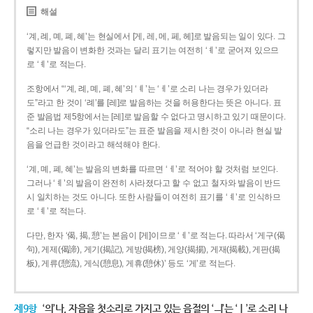
해설
‘계, 례, 몌, 폐, 혜’는 현실에서 [게, 레, 메, 페, 헤]로 발음되는 일이 있다. 그
렇지만 발음이 변화한 것과는 달리 표기는 여전히 ‘ㅖ’로 굳어져 있으므
로 ‘ㅖ’로 적는다.
조항에서 “‘계, 례, 몌, 폐, 혜’의 ‘ㅖ’는 ‘ㅔ’로 소리 나는 경우가 있더라
도”라고 한 것이 ‘례’를 [레]로 발음하는 것을 허용한다는 뜻은 아니다. 표
준 발음법 제5항에서는 [레]로 발음할 수 없다고 명시하고 있기 때문이다.
“소리 나는 경우가 있더라도”는 표준 발음을 제시한 것이 아니라 현실 발
음을 언급한 것이라고 해석해야 한다.
‘계, 몌, 폐, 혜’는 발음의 변화를 따르면 ‘ㅔ’로 적어야 할 것처럼 보인다.
그러나 ‘ㅖ’의 발음이 완전히 사라졌다고 할 수 없고 철자와 발음이 반드
시 일치하는 것도 아니다. 또한 사람들이 여전히 표기를 ‘ㅖ’로 인식하므
로 ‘ㅖ’로 적는다.
다만, 한자 ‘偈, 揭, 憩’는 본음이 [게]이므로 ‘ㅔ’로 적는다. 따라서 ‘게구(偈
句), 게제(偈諦), 게기(揭記), 게방(揭榜), 게양(揭揚), 게재(揭載), 게판(揭
板), 게류(憩流), 게식(憩息), 게휴(憩休)’ 등도 ‘게’로 적는다.
제9항
‘의’나, 자음을 첫소리로 가지고 있는 음절의 ‘ㅢ’는 ‘ㅣ’로 소리 나