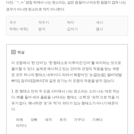
다만, ‘ㄱ, ㅂ’ 받침 뒤에서 나는 된소리는, 같은 음절이나 비슷한 음절이 겹쳐 나는
경우가 아니면 된소리로 적지 아니한다.
국수
깍두기
딱지
색시
싹둑(~싹둑)
법석
갑자기
몹시
해설
이 조항에서 ‘한 단어’는 ‘한 형태소로 이루어진 단어’를 의미하는 것으로
풀이할 수 있다. 실제로 예시하고 있는 단어와 규정의 적용을 받는 부분
은 모두 하나의 형태소 내부이다. 따라서 복합어인 ‘눈곱[눈꼽], 발바닥[발
빠닥], 잠자리[잠짜리]’와 같은 표기는 이 조항의 적용을 받지 않는다.
1. 한 형태소 안의 두 모음 사이에서 나는 된소리는 소리 나는 대로 적는
다. 예를 들어 새의 울음을 나타내는 형태소 ‘소쩍’은 ‘솟적’으로 적을 이
유가 없다. 왜냐하면 ‘솟’과 ‘적’이 의미가 있는 형태소가 아니기 때문이
다.
어깨
오빠
새끼
토끼
가꾸다
기쁘다
아끼다