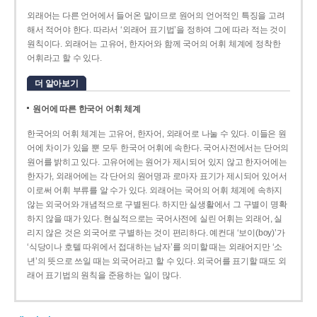
외래어는 다른 언어에서 들어온 말이므로 원어의 언어적인 특징을 고려
해서 적어야 한다. 따라서 ‘외래어 표기법’을 정하여 그에 따라 적는 것이
원칙이다. 외래어는 고유어, 한자어와 함께 국어의 어휘 체계에 정착한
어휘라고 할 수 있다.
더 알아보기
원어에 따른 한국어 어휘 체계
한국어의 어휘 체계는 고유어, 한자어, 외래어로 나눌 수 있다. 이들은 원
어에 차이가 있을 뿐 모두 한국어 어휘에 속한다. 국어사전에서는 단어의
원어를 밝히고 있다. 고유어에는 원어가 제시되어 있지 않고 한자어에는
한자가, 외래어에는 각 단어의 원어명과 로마자 표기가 제시되어 있어서
이로써 어휘 부류를 알 수가 있다. 외래어는 국어의 어휘 체계에 속하지
않는 외국어와 개념적으로 구별된다. 하지만 실생활에서 그 구별이 명확
하지 않을 때가 있다. 현실적으로는 국어사전에 실린 어휘는 외래어, 실
리지 않은 것은 외국어로 구별하는 것이 편리하다. 예컨대 ‘보이(boy)’가
‘식당이나 호텔 따위에서 접대하는 남자’를 의미할 때는 외래어지만 ‘소
년’의 뜻으로 쓰일 때는 외국어라고 할 수 있다. 외국어를 표기할 때도 외
래어 표기법의 원칙을 준용하는 일이 많다.