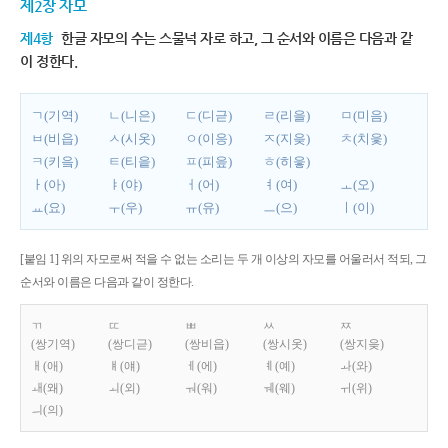
제2장 자모
제4항
한글 자모의 수는 스물넉 자로 하고, 그 순서와 이름은 다음과 같
이 정한다.
ㄱ(기역)
ㄴ(니은)
ㄷ(디귿)
ㄹ(리을)
ㅁ(미음)
ㅂ(비읍)
ㅅ(시옷)
ㅇ(이응)
ㅈ(지읒)
ㅊ(치읓)
ㅋ(키읔)
ㅌ(티읕)
ㅍ(피읖)
ㅎ(히읗)
ㅏ(아)
ㅑ(야)
ㅓ(어)
ㅕ(여)
ㅗ(오)
ㅛ(요)
ㅜ(우)
ㅠ(유)
ㅡ(으)
ㅣ(이)
[붙임 1] 위의 자모로써 적을 수 없는 소리는 두 개 이상의 자모를 어울러서 적되, 그
순서와 이름은 다음과 같이 정한다.
ㄲ
ㄸ
ㅃ
ㅆ
ㅉ
(쌍기역)
(쌍디귿)
(쌍비읍)
(쌍시옷)
(쌍지읒)
ㅐ(애)
ㅒ(얘)
ㅔ(에)
ㅖ(예)
ㅘ(와)
ㅙ(왜)
ㅚ(외)
ㅝ(워)
ㅞ(웨)
ㅟ(위)
ㅢ(의)