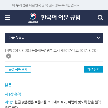
이 누리집은 대한민국 공식 전자정부 누리집입니다.
한글 맞춤법
[시행 2017. 3. 28.] 문화체육관광부 고시 제2017-12호(2017. 3. 28.)
규정 목록 보기
해설 닫기
본문
제1장 총칙
제1항
한글 맞춤법은 표준어를 소리대로 적되, 어법에 맞도록 함을 원칙
으로 한다.