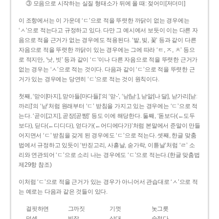
③ 모음으로 시작하는 실질 형태소가 뒤에 올 때: 젖어미[저더미]
이 조항에서는 이 가운데 ‘ㄷ’으로 적을 뚜렷한 까닭이 없는 경우에는
‘ㅅ’으로 적는다고 규정하고 있다. 다만 그 예시에서 보듯이 이는 다른 자
음으로 적을 근거가 없는 경우에도 적용된다. ‘밭, 빚, 꽃’ 등과 같이 다른
자음으로 적을 뚜렷한 까닭이 있는 경우에는 그에 따라 ‘ㅌ, ㅈ, ㅊ’ 등으
로 적지만, ‘낫, 빗’ 등과 같이 ‘ㄷ’이나 다른 자음으로 적을 뚜렷한 근거가
없는 경우는 ‘ㅅ’으로 적는 것이다. 다음과 같이 ‘ㄷ’으로 적을 뚜렷한 근
거가 있는 경우에는 당연히 ‘ㄷ’으로 적는 것이 원칙이다.
첫째, ‘맏이[마지], 맏아들[마다들]’의 ‘맏-’, ‘낟[낟ː], 낟알[나ː달], 낟가리[낟ː
까리]’의 ‘낟’처럼 원래부터 ‘ㄷ’ 받침을 가지고 있는 경우에는 ‘ㄷ’으로 적
는다. ‘곧이[고지], 곧장[곧짱]’ 등도 이에 해당한다. 둘째, ‘돋보다(←도두
보다), 딛다(←디디다), 얻다가(←어디에다가)’처럼 본말에서 준말이 만들
어지면서 ‘ㄷ’ 받침을 갖게 된 경우에도 ‘ㄷ’으로 적는다. 셋째, 한글 맞춤
법에서 규정하고 있듯이 ‘반짇고리, 사흗날, 숟가락, 이튿날’처럼 ‘ㄹ’ 소
리와 연관되어 ‘ㄷ’으로 소리 나는 경우에도 ‘ㄷ’으로 적는다.(한글 맞춤법
제29항 참조)
이처럼 ‘ㄷ’으로 적을 근거가 있는 경우가 아니어서 관습대로 ‘ㅅ’으로 적
는 예로는 다음과 같은 것들이 있다.
걸핏하면
그까짓
기껏
놋그릇
덧셈
빗장
삿대
숫접다