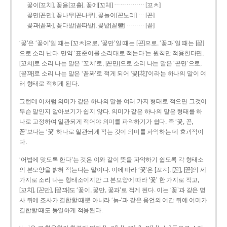
……………
꽃이[꼬치], 꽃을[꼬츨], 꽃에[꼬체]
[꼬ㅊ]
…
꽃만[꼰만], 꽃나무[꼰나무], 꽃놀이[꼰노리]
[꼰]
………
꽃과[꼳꽈], 꽃다발[꼳따발], 꽃밭[꼳빧]
[꼳]
‘꽃’은 ‘꽃이’일 때는 [꼬ㅊ]으로, ‘꽃만’일 때는 [꼰]으로, ‘꽃과’일 때는 [꼳]
으로 소리 난다. 만약 ‘표준어를 소리대로 적는다’는 원칙만 적용한다면,
[꼬치]로 소리 나는 말은 ‘꼬치’로, [꼰만]으로 소리 나는 말은 ‘꼰만’으로,
[꼳꽈]로 소리 나는 말은 ‘꼳꽈’로 적게 되어 ‘꽃[花]’이라는 하나의 말이 여
러 형태로 적히게 된다.
그런데 이처럼 의미가 같은 하나의 말을 여러 가지 형태로 적으면 그것이
무슨 말인지 알아보기가 쉽지 않다. 의미가 같은 하나의 말은 형태를 하
나로 고정하여 일관되게 적어야 의미를 파악하기가 쉽다. 즉 ‘꽃, 꼰,
꼳’보다는 ‘꽃’ 하나로 일관되게 적는 것이 의미를 파악하는 데 효과적이
다.
‘어법에 맞도록 한다’는 것은 이와 같이 뜻을 파악하기 쉽도록 각 형태소
의 본모양을 밝혀 적는다는 말이다. 이에 따라 ‘꽃’은 [꼬ㅊ], [꼰], [꼳]의 세
가지로 소리 나는 형태소이지만 그 본모양에 따라 ‘꽃’ 한 가지로 적고,
[꼬치], [꼰만], [꼳꽈]도 ‘꽃이, 꽃만, 꽃과’로 적게 된다. 이는 ‘꽃’과 같은 명
사 뒤에 조사가 결합할 때뿐 아니라 ‘늙-’과 같은 용언의 어간 뒤에 어미가
결합할 때도 동일하게 적용된다.