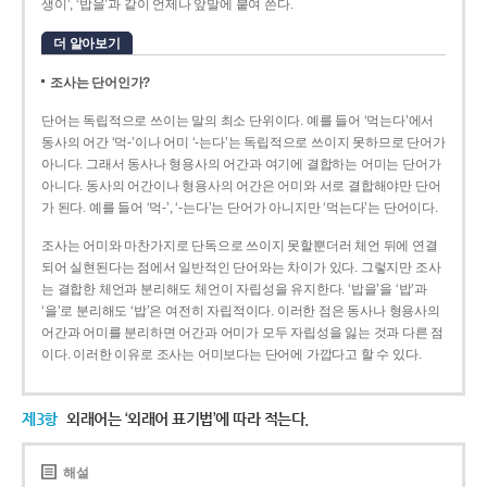
생이’, ‘밥을’과 같이 언제나 앞말에 붙여 쓴다.
더 알아보기
조사는 단어인가?
단어는 독립적으로 쓰이는 말의 최소 단위이다. 예를 들어 ‘먹는다’에서
동사의 어간 ‘먹-­’이나 어미 ‘­-는다’는 독립적으로 쓰이지 못하므로 단어가
아니다. 그래서 동사나 형용사의 어간과 여기에 결합하는 어미는 단어가
아니다. 동사의 어간이나 형용사의 어간은 어미와 서로 결합해야만 단어
가 된다. 예를 들어 ‘먹-’, ‘-는다’는 단어가 아니지만 ‘먹는다’는 단어이다.
조사는 어미와 마찬가지로 단독으로 쓰이지 못할뿐더러 체언 뒤에 연결
되어 실현된다는 점에서 일반적인 단어와는 차이가 있다. 그렇지만 조사
는 결합한 체언과 분리해도 체언이 자립성을 유지한다. ‘밥을’을 ‘밥’과
‘을’로 분리해도 ‘밥’은 여전히 자립적이다. 이러한 점은 동사나 형용사의
어간과 어미를 분리하면 어간과 어미가 모두 자립성을 잃는 것과 다른 점
이다. 이러한 이유로 조사는 어미보다는 단어에 가깝다고 할 수 있다.
제3항
외래어는 ‘외래어 표기법’에 따라 적는다.
해설