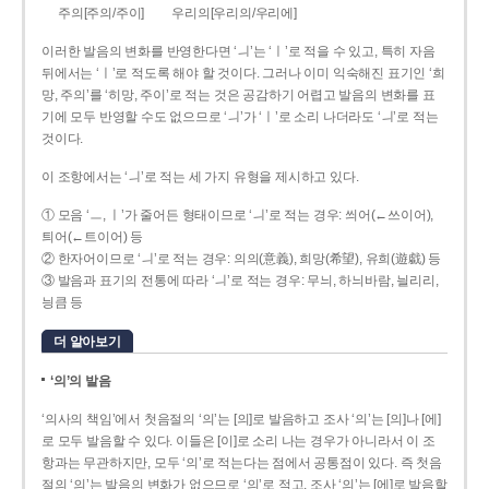
주의[주의/주이]
우리의[우리의/우리에]
이러한 발음의 변화를 반영한다면 ‘ㅢ’는 ‘ㅣ’로 적을 수 있고, 특히 자음
뒤에서는 ‘ㅣ’로 적도록 해야 할 것이다. 그러나 이미 익숙해진 표기인 ‘희
망, 주의’를 ‘히망, 주이’로 적는 것은 공감하기 어렵고 발음의 변화를 표
기에 모두 반영할 수도 없으므로 ‘ㅢ’가 ‘ㅣ’로 소리 나더라도 ‘ㅢ’로 적는
것이다.
이 조항에서는 ‘ㅢ’로 적는 세 가지 유형을 제시하고 있다.
① 모음 ‘ㅡ, ㅣ’가 줄어든 형태이므로 ‘ㅢ’로 적는 경우: 씌어(←쓰이어),
틔어(←트이어) 등
② 한자어이므로 ‘ㅢ’로 적는 경우: 의의(意義), 희망(希望), 유희(遊戱) 등
③ 발음과 표기의 전통에 따라 ‘ㅢ’로 적는 경우: 무늬, 하늬바람, 늴리리,
닁큼 등
더 알아보기
‘의’의 발음
‘의사의 책임’에서 첫음절의 ‘의’는 [의]로 발음하고 조사 ‘의’는 [의]나 [에]
로 모두 발음할 수 있다. 이들은 [이]로 소리 나는 경우가 아니라서 이 조
항과는 무관하지만, 모두 ‘의’로 적는다는 점에서 공통점이 있다. 즉 첫음
절의 ‘의’는 발음의 변화가 없으므로 ‘의’로 적고, 조사 ‘의’는 [에]로 발음할