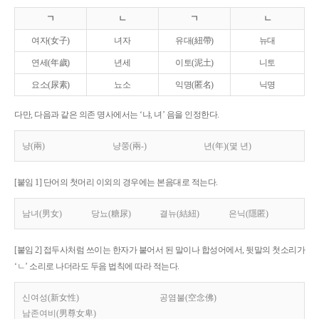
ㄱ
ㄴ
ㄱ
ㄴ
여자(女子)
녀자
유대(紐帶)
뉴대
연세(年歲)
년세
이토(泥土)
니토
요소(尿素)
뇨소
익명(匿名)
닉명
다만, 다음과 같은 의존 명사에서는 ‘냐, 녀’ 음을 인정한다.
냥(兩)
냥쭝(兩-)
년(年)(몇 년)
[붙임 1] 단어의 첫머리 이외의 경우에는 본음대로 적는다.
남녀(男女)
당뇨(糖尿)
결뉴(結紐)
은닉(隱匿)
[붙임 2] 접두사처럼 쓰이는 한자가 붙어서 된 말이나 합성어에서, 뒷말의 첫소리가
‘ㄴ’ 소리로 나더라도 두음 법칙에 따라 적는다.
신여성(新女性)
공염불(空念佛)
남존여비(男尊女卑)