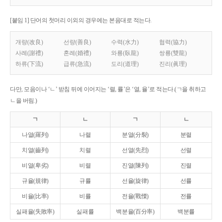
[붙임 1] 단어의 첫머리 이외의 경우에는 본음대로 적는다.
개량(改良)
선량(善良)
수력(水力)
협력(協力)
사례(謝禮)
혼례(婚禮)
와룡(臥龍)
쌍룡(雙龍)
하류(下流)
급류(急流)
도리(道理)
진리(眞理)
다만, 모음이나 ‘ㄴ’ 받침 뒤에 이어지는 ‘렬, 률’은 ‘열, 율’로 적는다.(ㄱ을 취하고
ㄴ을 버림.)
ㄱ
ㄴ
ㄱ
ㄴ
나열(羅列)
나렬
분열(分裂)
분렬
치열(齒列)
치렬
선열(先烈)
선렬
비열(卑劣)
비렬
진열(陳列)
진렬
규율(規律)
규률
선율(旋律)
선률
비율(比率)
비률
전율(戰慄)
전률
실패율(失敗率)
실패률
백분율(百分率)
백분률