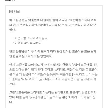
해설
이 조항은 한글 맞춤법의 대원칙을 밝히고 있다. “표준어를 소리대로 적
되”가 기본 원칙이라면, “어법에 맞도록 함”은 또 다른 원칙이라고 할 수
있다.
표준어를 소리대로 적는다.
어법에 맞도록 적는다.
한글 맞춤법은 이 두 가지 원칙에 따라 음성 언어인 표준어를 표음 문자
인 한글로 올바르게 적는 방법이다.
먼저 ‘표준어를 소리대로 적는다’는 말에는 한글 맞춤법이 표준어를 대상
으로 한다는 뜻이 담겨 있다. 그리고 ‘소리대로’ 적는다는 것은 그 표준어
를 적을 때 발음에 따라 적는다는 뜻이다. 이를테면 [나무]라고 소리 나는
표준어는 ‘나무’로 적고, [달리다]라고 소리 나는 표준어는 ‘달리다’로 적
는다.
그런데 표준어를 소리대로 적는다는 원칙만으로 충분하지 않은 경우가
있다. 예를 들어 ‘꽃[花]’이란 단어는 쓰이는 환경에 따라 소리가 달라진
다.