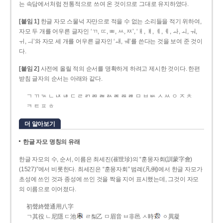
는 속담에서처럼 전통적으로 쓰여 온 것이므로 그대로 유지하였다.
[붙임 1]
한글 자모 스물넉 자만으로 적을 수 없는 소리들을 적기 위하여,
자모 두 개를 어우른 글자인 ‘ㄲ, ㄸ, ㅃ, ㅆ, ㅉ’, ‘ㅐ, ㅒ, ㅔ, ㅖ, ㅘ, ㅚ, ㅝ,
ㅟ, ㅢ’와 자모 세 개를 어우른 글자인 ‘ㅙ, ㅞ’를 쓴다는 것을 보여 준 것이
다.
[붙임 2]
사전에 올릴 적의 순서를 명확하게 하려고 제시한 것이다. 한편
받침 글자의 순서는 아래와 같다.
ㄱ ㄲ ㄳ ㄴ ㄵ ㄶ ㄷ ㄹ ㄺ ㄻ ㄼ ㄽ ㄾ ㄿ ㅀ ㅁ ㅂ ㅄ ㅅ ㅆ ㅇ ㅈ ㅊ
ㅋ ㅌ ㅍ ㅎ
더 알아보기
한글 자모 명칭의 유래
한글 자모의 수, 순서, 이름은 최세진(崔世珍)의 “훈몽자회(訓蒙字會)
(1527)”에서 비롯한다. 최세진은 “훈몽자회” 범례(凡例)에서 한글 자모가
초성에 쓰인 것과 종성에 쓰인 것을 짝을 지어 표시했는데, 그것이 자모
의 이름으로 이어졌다.
初聲終聲通用八字
ㄱ其役 ㄴ尼隱 ㄷ池
ㄹ梨乙 ㅁ眉音 ㅂ非邑 ㅅ時
ㆁ異凝