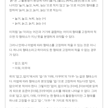
‘늙-’은 그 활용형이 환경에 따라 [늘거], [늘꼬], [늑찌], [능는] 등으로 소리
나지만 ‘늘거, 늘꼬, 늑찌, 능는’으로 적지 않고 ‘늙-’으로 어간의 형태를 고
정하여 ‘늙어, 늙고, 늙지, 늙는’으로 적는다.
늘거, 늘꼬, 늑찌, 능는 (×)
늙어, 늙고, 늙지, 늙는 (○)
이처럼 ‘늙-­’이라는 어간과 거기에 결합하는 어미의 형태를 고정하여 적
으면 각 형태소가 지닌 뜻을 분명하게 파악할 수 있다.
그러나 언제나 어법에 따라 형태소를 고정하여 적을 수 있는 것은 아니
다. 하나의 형태소라고 하더라도 한 형태로 고정하여 적을 수 없는 경우
가 있다.
덥고, 덥지
더워, 더우며
위의 ‘덥고, 덥지’에서의 ‘덥-­’과 ‘더워, 더우며’의 ‘더우-­’는 같은 형태소이
다. 어법에 따라 형태소의 본모양을 ‘덥-­’으로 고정하여 적는다면 ‘덥어,
덥으며’로 적어야 한다. 그렇지만 ‘덥어, 덥으며’는 [더버], [더브며]로 읽히
게 되므로 표준어 [더워], [더우며]의 소리를 제대로 나타낼 수 없다. 그러
므로 ‘덥고, 덥지, 더워, 더우며’는 한 형태소의 활용형이지만 그 형태를
하나로 고정할 수 없고 ‘덥-’, ‘더우-’ 두 가지로 적게 된다.