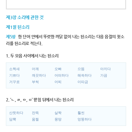
제3장 소리에 관한 것
제1절 된소리
제5항
한 단어 안에서 뚜렷한 까닭 없이 나는 된소리는 다음 음절의 첫소
리를 된소리로 적는다.
1. 두 모음 사이에서 나는 된소리
소쩍새
어깨
오빠
으뜸
아끼다
기쁘다
깨끗하다
어떠하다
해쓱하다
가끔
거꾸로
부썩
어찌
이따금
2. ‘ㄴ, ㄹ, ㅁ, ㅇ’ 받침 뒤에서 나는 된소리
산뜻하다
잔뜩
살짝
훨씬
담뿍
움찔
몽땅
엉뚱하다