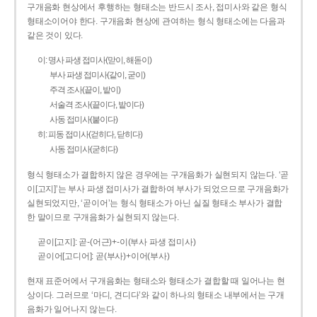
구개음화 현상에서 후행하는 형태소는 반드시 조사, 접미사와 같은 형식
형태소이어야 한다. 구개음화 현상에 관여하는 형식 형태소에는 다음과
같은 것이 있다.
이: 명사 파생 접미사(맏이, 해돋이)
부사 파생 접미사(같이, 굳이)
주격 조사(끝이, 밭이)
서술격 조사(끝이다, 밭이다)
사동 접미사(붙이다)
히: 피동 접미사(걷히다, 닫히다)
사동 접미사(굳히다)
형식 형태소가 결합하지 않은 경우에는 구개음화가 실현되지 않는다. ‘곧
이[고지]’는 부사 파생 접미사가 결합하여 부사가 되었으므로 구개음화가
실현되었지만, ‘곧이어’는 형식 형태소가 아닌 실질 형태소 부사가 결합
한 말이므로 구개음화가 실현되지 않는다.
곧이[고지]: 곧-­(어근)+­-이(부사 파생 접미사)
곧이어[고디어]: 곧(부사)+이어(부사)
현재 표준어에서 구개음화는 형태소와 형태소가 결합할 때 일어나는 현
상이다. 그러므로 ‘마디, 견디다’와 같이 하나의 형태소 내부에서는 구개
음화가 일어나지 않는다.