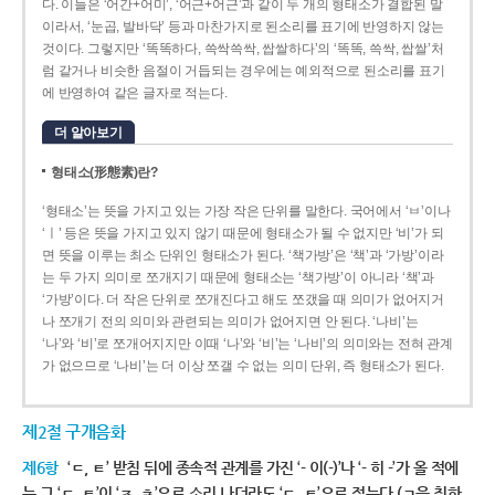
다. 이들은 ‘어간+어미’, ‘어근+어근’과 같이 두 개의 형태소가 결합된 말
이라서, ‘눈곱, 발바닥’ 등과 마찬가지로 된소리를 표기에 반영하지 않는
것이다. 그렇지만 ‘똑똑하다, 쓱싹쓱싹, 쌉쌀하다’의 ‘똑똑, 쓱싹, 쌉쌀’처
럼 같거나 비슷한 음절이 거듭되는 경우에는 예외적으로 된소리를 표기
에 반영하여 같은 글자로 적는다.
더 알아보기
형태소(形態素)란?
‘형태소’는 뜻을 가지고 있는 가장 작은 단위를 말한다. 국어에서 ‘ㅂ’이나
‘ㅣ’ 등은 뜻을 가지고 있지 않기 때문에 형태소가 될 수 없지만 ‘비’가 되
면 뜻을 이루는 최소 단위인 형태소가 된다. ‘책가방’은 ‘책’과 ‘가방’이라
는 두 가지 의미로 쪼개지기 때문에 형태소는 ‘책가방’이 아니라 ‘책’과
‘가방’이다. 더 작은 단위로 쪼개진다고 해도 쪼갰을 때 의미가 없어지거
나 쪼개기 전의 의미와 관련되는 의미가 없어지면 안 된다. ‘나비’는
‘나’와 ‘비’로 쪼개어지지만 이때 ‘나’와 ‘비’는 ‘나비’의 의미와는 전혀 관계
가 없으므로 ‘나비’는 더 이상 쪼갤 수 없는 의미 단위, 즉 형태소가 된다.
제2절 구개음화
제6항
‘ㄷ, ㅌ’ 받침 뒤에 종속적 관계를 가진 ‘- 이(-)’나 ‘- 히 -’가 올 적에
는 그 ‘ㄷ, ㅌ’이 ‘ㅈ, ㅊ’으로 소리 나더라도 ‘ㄷ, ㅌ’으로 적는다.(ㄱ을 취하