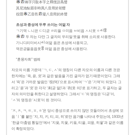
兩字只取本字之釋俚語爲聲
其尼池梨眉非時異八音用於初聲
役隱
乙音邑
凝八音用於終聲
초성과 종성에 두루 쓰이는 여덟 자
ㄱ기역 ㄴ니은 ㄷ디귿 ㄹ리을 ㅁ미음 ㅂ비읍 ㅅ시옷 ㆁ
두 자는 다만 그 글자의 우리말 뜻을 취해 소리로 사용한다.
기니디리미비시
여덟 음은 초성에 사용되고,
역은귿을음읍옷
여덟 음은 종성에 사용된다.
“훈몽자회” 범례
자모의 이름 가운데 ‘ㄱ, ㄷ, ㅅ’의 명칭이 다른 자모의 이름과 다른 것은
한자에는 ‘윽, 읃, 읏’과 같은 발음을 가진 글자가 없기 때문이었다. 그래
서 ‘윽’은 가까운 발음인 ‘役(역)’으로 표시하여 ‘ㄱ’은 ‘기역’이 되었다. 그
리고 ‘읃’과 ‘읏’은 각각 ‘末(귿 말)’과 ‘衣(옷 의)’로 표기하고, 두 글자는 글
자의 의미만을 취한다고 설명하였다. 그래서 ‘ㄷ’의 명칭은 ‘디귿’이,
‘ㅅ’의 명칭은 ‘시옷’이 된 것이다.
‘ㅈ, ㅊ, ㅋ, ㅌ, ㅍ, ㅎ’은 당시 종성으로 쓰이지 않던 것들이어서 초성에 모
음 ‘ㅣ’를 붙인 ‘지, 치, 키, 티, 피, 히’로만 음가를 나타내 주었는데, 1933년
‘한글 마춤법 통일안’에서 ‘지읒, 치읓, 키읔, 티읕, 피읖, 히읗’과 같은 이름
이 확정되었다.