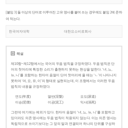
[붙임 3] 둘 이상의 단어로 이루어진 고유 명사를 붙여 쓰는 경우에도 붙임 2에 준하
여 적는다.
한국여자대학
대한요소비료회사
해설
제10항~제12항에서는 국어의 두음 법칙을 규정하였다. 두음 법칙은 단
어의 첫머리에 특정한 소리가 출현하지 못하는 현상을 말한다. ‘녀, 뇨,
뉴, 니’를 포함하는 한자어 음절이 단어 첫머리에 올 때는 ‘ㄴ’이 나타나지
못하여 ‘여, 요, 유, 이’의 형태로 실현되는데, 이 조항에서는 이러한 두음
법칙의 내용을 규정하였다.
연도(年度)
열반(涅槃)
요도(尿道)
이승(尼僧)
이공(泥工)
익사(溺死)
그런데 여기에는 예외가 있다. 한자어 음절이 ‘녀, 뇨, 뉴, 니’를 포함하고
있더라도 의존 명사에는 두음 법칙이 적용되지 않는다. 이는 의존 명사는
독립적으로 쓰이기보다는 그 앞의 말과 연결되어 하나의 단위를 구성하