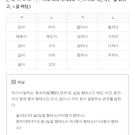
고, ㄴ을 버림.)
ㄱ
ㄴ
ㄱ
ㄴ
맏이
마지
핥이다
할치다
해돋이
해도지
걷히다
거치다
굳이
구지
닫히다
다치다
같이
가치
묻히다
무치다
끝이
끄치
해설
여기서 말하는 ‘종속적(從屬的) 관계’란, 실질 형태소인 체언, 어근, 용언
어간 등에 형식 형태소인 조사, 접미사, 어미 등이 결합하는 관계를 말한
다.
솥이[소치]: 솥(실질 형태소)+이(형식 형태소)
묻히다[무치다]: 묻­-(실질 형태소)+­-히­-(형식 형태소)+-다(형식 형태
소)