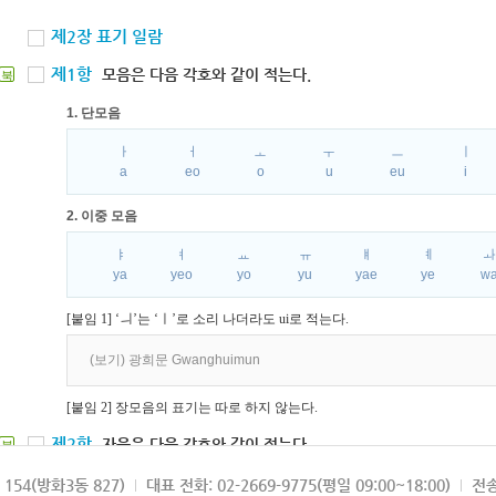
제2장 표기 일람
제1항
모음은 다음 각호와 같이 적는다.
북
1. 단모음
ㅏ
ㅓ
ㅗ
ㅜ
ㅡ
ㅣ
a
eo
o
u
eu
i
2. 이중 모음
ㅑ
ㅕ
ㅛ
ㅠ
ㅒ
ㅖ
ya
yeo
yo
yu
yae
ye
w
[붙임 1] ‘ㅢ’는 ‘ㅣ’로 소리 나더라도 ui로 적는다.
(보기) 광희문 Gwanghuimun
[붙임 2] 장모음의 표기는 따로 하지 않는다.
제2항
자음은 다음 각호와 같이 적는다.
북
1. 파열음
154(방화3동 827)
대표 전화: 02-2669-9775(평일 09:00~18:00)
전송