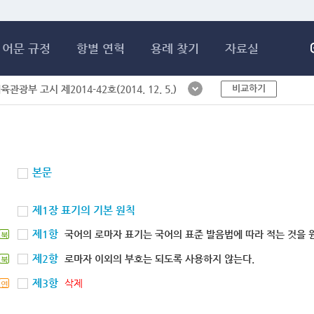
메인콘텐츠 바로가기
어문 규정
항별 연혁
용례 찾기
자료실
비교하기
체육관광부 고시 제2014-42호(2014. 12. 5.)
본문
제1장 표기의 기본 원칙
제1항
국어의 로마자 표기는 국어의 표준 발음법에 따라 적는 것을 
북
제2항
로마자 이외의 부호는 되도록 사용하지 않는다.
북
제3항
삭제
연