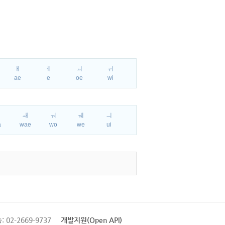
ㅐ
ㅔ
ㅚ
ㅟ
ae
e
oe
wi
ㅘ
ㅙ
ㅝ
ㅞ
ㅢ
a
wae
wo
we
ui
: 02-2669-9737
개발지원(Open API)