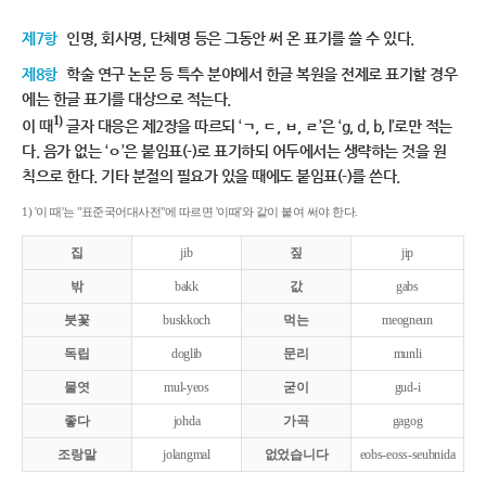
제7항
인명, 회사명, 단체명 등은 그동안 써 온 표기를 쓸 수 있다.
제8항
학술 연구 논문 등 특수 분야에서 한글 복원을 전제로 표기할 경우
에는 한글 표기를 대상으로 적는다.
1)
이 때
글자 대응은 제2장을 따르되 ‘ㄱ, ㄷ, ㅂ, ㄹ’은 ‘g, d, b, l’로만 적는
다. 음가 없는 ‘ㅇ’은 붙임표(-)로 표기하되 어두에서는 생략하는 것을 원
칙으로 한다. 기타 분절의 필요가 있을 때에도 붙임표(-)를 쓴다.
1) '이 때'는 "표준국어대사전"에 따르면 '이때'와 같이 붙여 써야 한다.
집
jib
짚
jip
밖
bakk
값
gabs
붓꽃
buskkoch
먹는
meogneun
독립
doglib
문리
munli
물엿
mul-yeos
굳이
gud-i
좋다
johda
가곡
gagog
조랑말
jolangmal
없었습니다
eobs-eoss-seubnida