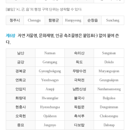
[붙임] ‘시, 군, 읍’의 행정 구역 단위는 생략할 수 있다.
청주시
Cheongju
함평군
Hampyeong
순창읍
Sunchang
제6항
자연 지물명, 문화재명, 인공 축조물명은 붙임표(-) 없이 붙여 쓴
다.
남산
Namsan
속리산
Songnisan
금강
Geumgang
독도
Dokdo
경복궁
Gyeongbokgung
무량수전
Muryangsujeon
연화교
Yeonhwagyo
극락전
Geungnakjeon
안압지
Anapji
남한산성
Namhansanseong
화랑대
Hwarangdae
불국사
Bulguksa
현충사
Hyeonchungsa
독립문
Dongnimmun
오죽헌
Ojukheon
촉석루
Chokseongnu
종묘
Jongmyo
다보탑
Dabotap