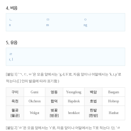
4. 비음
ㄴ
ㅁ
ㅇ
n
m
ng
5. 유음
ㄹ
r, l
[붙임 1] ‘ㄱ, ㄷ, ㅂ’은 모음 앞에서는 ‘g, d, b’로, 자음 앞이나 어말에서는 ‘k, t, p’로
적는다.([ ] 안의 발음에 따라 표기함.)
구미
Gumi
영동
Yeongdong
백암
Baegam
옥천
Okcheon
합덕
Hapdeok
호법
Hobeop
월곶
벚꽃
한밭
Wolgot
beotkkot
Hanbat
[월곧]
[벋꼳]
[한받]
[붙임 2] ‘ㄹ’은 모음 앞에서는 ‘r’로, 자음 앞이나 어말에서는 ‘l’로 적는다. 단, ‘ㄹ