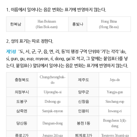
1. 이름에서 일어나는 음운 변화는 표기에 반영하지 않는다.
Han Boknam
Hong Bitna
한복남
홍빛나
(Han Bok-nam)
(Hong Bit-na)
2. 성의 표기는 따로 정한다.
제5항
‘도, 시, 군, 구, 읍, 면, 리, 동’의 행정 구역 단위와 ‘가’는 각각 ‘do,
si, gun, gu, eup, myeon, ri, dong, ga’로 적고, 그 앞에는 붙임표(-)를 넣
는다. 붙임표(-) 앞뒤에서 일어나는 음운 변화는 표기에 반영하지 않는다.
Chungcheongbuk-
충청북도
제주도
Jeju-do
do
의정부시
Uijeongbu-si
양주군
Yangju-gun
도봉구
Dobong-gu
신창읍
Sinchang-eup
삼죽면
Samjuk-myeon
인왕리
Inwang-ri
Bongcheon 1(il)-
당산동
Dangsan-dong
봉천 1동
dong
종로 2가
Jongno 2(i)-ga
퇴계로 3가
Toegyero 3(sam)-ga