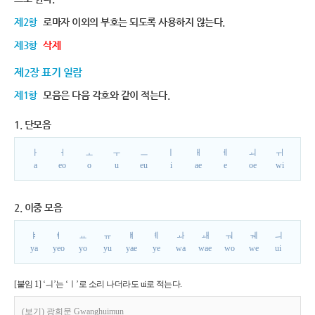
제2항
로마자 이외의 부호는 되도록 사용하지 않는다.
제3항
삭제
제2장 표기 일람
제1항
모음은 다음 각호와 같이 적는다.
1. 단모음
ㅏ
ㅓ
ㅗ
ㅜ
ㅡ
ㅣ
ㅐ
ㅔ
ㅚ
ㅟ
a
eo
o
u
eu
i
ae
e
oe
wi
2. 이중 모음
ㅑ
ㅕ
ㅛ
ㅠ
ㅒ
ㅖ
ㅘ
ㅙ
ㅝ
ㅞ
ㅢ
ya
yeo
yo
yu
yae
ye
wa
wae
wo
we
ui
[붙임 1] ‘ㅢ’는 ‘ㅣ’로 소리 나더라도 ui로 적는다.
(보기) 광희문 Gwanghuimun