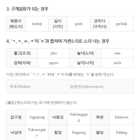
3. 구개음화가 되는 경우
해돋이
같이
굳히다
haedoji
gachi
guchida
[해도지]
[가치]
[구치다]
4. ‘ㄱ, ㄷ, ㅂ, ㅈ’이 ‘ㅎ’과 합하여 거센소리로 소리 나는 경우
좋고[조코]
joko
놓다[노타]
nota
잡혀[자펴]
japyeo
낳지[나치]
nachi
다만, 체언에서 ‘ㄱ, ㄷ, ㅂ’ 뒤에 ‘ㅎ’이 따를 때에는 ‘ㅎ’을 밝혀 적는다.
묵호(Mukho)
집현전(Jiphyeonjeon)
[붙임] 된소리되기는 표기에 반영하지 않는다.
Nakdonggan
압구정
Apgujeong
낙동강
죽변
Jukbyeon
g
Nakseongda
낙성대
합정
Hapjeong
팔당
Paldang
e