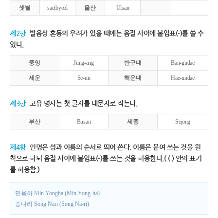
샛별
saetbyeol
울산
Ulsan
제2항
발음상 혼동의 우려가 있을 때에는 음절 사이에 붙임표(-)를 쓸 수
있다.
중앙
Jung-ang
반구대
Ban-gudae
세운
Se-un
해운대
Hae-undae
제3항
고유 명사는 첫 글자를 대문자로 적는다.
부산
Busan
세종
Sejong
제4항
인명은 성과 이름의 순서로 띄어 쓴다. 이름은 붙여 쓰는 것을 원
칙으로 하되 음절 사이에 붙임표(-)를 쓰는 것을 허용한다.( ( ) 안의 표기
를 허용함.)
민용하 Min Yongha (Min Yong-ha)
송나리 Song Nari (Song Na-ri)