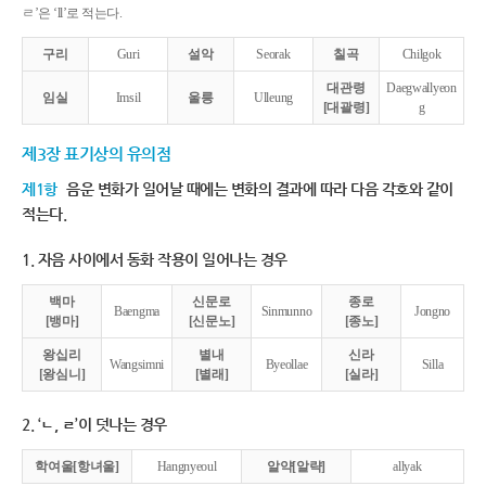
ㄹ’은 ‘ll’로 적는다.
구리
Guri
설악
Seorak
칠곡
Chilgok
대관령
Daegwallyeon
임실
Imsil
울릉
Ulleung
[대괄령]
g
제3장 표기상의 유의점
제1항
음운 변화가 일어날 때에는 변화의 결과에 따라 다음 각호와 같이
적는다.
1. 자음 사이에서 동화 작용이 일어나는 경우
백마
신문로
종로
Baengma
Sinmunno
Jongno
[뱅마]
[신문노]
[종노]
왕십리
별내
신라
Wangsimni
Byeollae
Silla
[왕심니]
[별래]
[실라]
2. ‘ㄴ, ㄹ’이 덧나는 경우
학여울[항녀울]
Hangnyeoul
알약[알략]
allyak