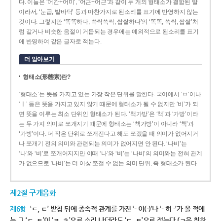
다. 이들은 ‘어간+어미’, ‘어근+어근’과 같이 두 개의 형태소가 결합된 말
이라서, ‘눈곱, 발바닥’ 등과 마찬가지로 된소리를 표기에 반영하지 않는
것이다. 그렇지만 ‘똑똑하다, 쓱싹쓱싹, 쌉쌀하다’의 ‘똑똑, 쓱싹, 쌉쌀’처
럼 같거나 비슷한 음절이 거듭되는 경우에는 예외적으로 된소리를 표기
에 반영하여 같은 글자로 적는다.
더 알아보기
형태소(形態素)란?
‘형태소’는 뜻을 가지고 있는 가장 작은 단위를 말한다. 국어에서 ‘ㅂ’이나
‘ㅣ’ 등은 뜻을 가지고 있지 않기 때문에 형태소가 될 수 없지만 ‘비’가 되
면 뜻을 이루는 최소 단위인 형태소가 된다. ‘책가방’은 ‘책’과 ‘가방’이라
는 두 가지 의미로 쪼개지기 때문에 형태소는 ‘책가방’이 아니라 ‘책’과
‘가방’이다. 더 작은 단위로 쪼개진다고 해도 쪼갰을 때 의미가 없어지거
나 쪼개기 전의 의미와 관련되는 의미가 없어지면 안 된다. ‘나비’는
‘나’와 ‘비’로 쪼개어지지만 이때 ‘나’와 ‘비’는 ‘나비’의 의미와는 전혀 관계
가 없으므로 ‘나비’는 더 이상 쪼갤 수 없는 의미 단위, 즉 형태소가 된다.
제2절 구개음화
제6항
‘ㄷ, ㅌ’ 받침 뒤에 종속적 관계를 가진 ‘- 이(-)’나 ‘- 히 -’가 올 적에
는 그 ‘ㄷ, ㅌ’이 ‘ㅈ, ㅊ’으로 소리 나더라도 ‘ㄷ, ㅌ’으로 적는다.(ㄱ을 취하