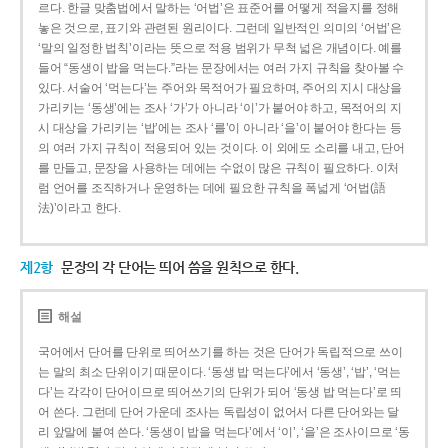
르다. 한글 맞춤법에서 말하는 ‘어법’은 표준어를 어떻게 적을지를 정해
놓은 것으로, 표기와 관련된 원리이다. 그런데 일반적인 의미의 ‘어법’은
‘말의 일정한 법칙’이라는 뜻으로 적용 범위가 무척 넓은 개념이다. 예를
들어 “동생이 밥을 먹는다.”라는 문장에서는 여러 가지 규칙을 찾아볼 수
있다. 서술어 ‘먹는다’는 주어와 목적어가 필요하며, 주어의 지시 대상을
가리키는 ‘동생’에는 조사 ‘가’가 아니라 ‘이’가 붙어야 하고, 목적어의 지
시 대상을 가리키는 ‘밥’에는 조사 ‘를’이 아니라 ‘을’이 붙어야 한다는 등
의 여러 가지 규칙이 적용되어 있는 것이다. 이 외에도 소리를 내고, 단어
를 만들고, 문장을 사용하는 데에는 수없이 많은 규칙이 필요하다. 이처
럼 언어를 조직하거나 운영하는 데에 필요한 규칙을 폭넓게 ‘어법(語
法)’이라고 한다.
제2항
문장의 각 단어는 띄어 씀을 원칙으로 한다.
해설
국어에서 단어를 단위로 띄어쓰기를 하는 것은 단어가 독립적으로 쓰이
는 말의 최소 단위이기 때문이다. ‘동생 밥 먹는다’에서 ‘동생’, ‘밥’, ‘먹는
다’는 각각이 단어이므로 띄어쓰기의 단위가 되어 ‘동생 밥 먹는다’로 띄
어 쓴다. 그런데 단어 가운데 조사는 독립성이 없어서 다른 단어와는 달
리 앞말에 붙여 쓴다. ‘동생이 밥을 먹는다’에서 ‘이’, ‘을’은 조사이므로 ‘동