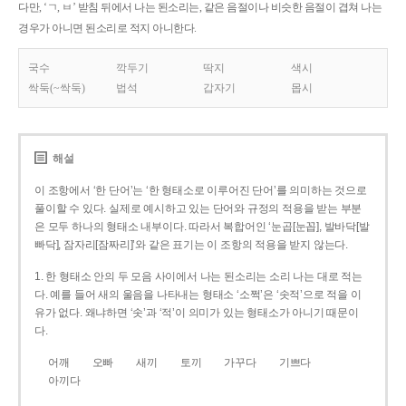
다만, ‘ㄱ, ㅂ’ 받침 뒤에서 나는 된소리는, 같은 음절이나 비슷한 음절이 겹쳐 나는
경우가 아니면 된소리로 적지 아니한다.
국수
깍두기
딱지
색시
싹둑(~싹둑)
법석
갑자기
몹시
해설
이 조항에서 ‘한 단어’는 ‘한 형태소로 이루어진 단어’를 의미하는 것으로
풀이할 수 있다. 실제로 예시하고 있는 단어와 규정의 적용을 받는 부분
은 모두 하나의 형태소 내부이다. 따라서 복합어인 ‘눈곱[눈꼽], 발바닥[발
빠닥], 잠자리[잠짜리]’와 같은 표기는 이 조항의 적용을 받지 않는다.
1. 한 형태소 안의 두 모음 사이에서 나는 된소리는 소리 나는 대로 적는
다. 예를 들어 새의 울음을 나타내는 형태소 ‘소쩍’은 ‘솟적’으로 적을 이
유가 없다. 왜냐하면 ‘솟’과 ‘적’이 의미가 있는 형태소가 아니기 때문이
다.
어깨
오빠
새끼
토끼
가꾸다
기쁘다
아끼다