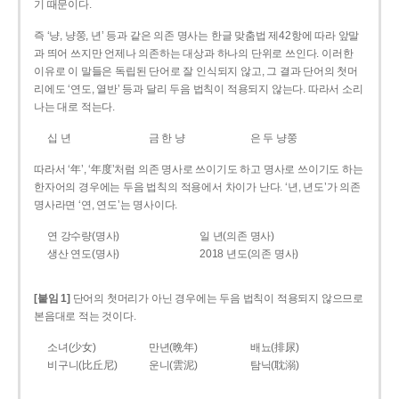
기 때문이다.
즉 ‘냥, 냥쭝, 년’ 등과 같은 의존 명사는 한글 맞춤법 제42항에 따라 앞말
과 띄어 쓰지만 언제나 의존하는 대상과 하나의 단위로 쓰인다. 이러한
이유로 이 말들은 독립된 단어로 잘 인식되지 않고, 그 결과 단어의 첫머
리에도 ‘연도, 열반’ 등과 달리 두음 법칙이 적용되지 않는다. 따라서 소리
나는 대로 적는다.
십 년
금 한 냥
은 두 냥쭝
따라서 ‘年’, ‘年度’처럼 의존 명사로 쓰이기도 하고 명사로 쓰이기도 하는
한자어의 경우에는 두음 법칙의 적용에서 차이가 난다. ‘년, 년도’가 의존
명사라면 ‘연, 연도’는 명사이다.
연 강수량(명사)
일 년(의존 명사)
생산 연도(명사)
2018 년도(의존 명사)
[붙임 1]
단어의 첫머리가 아닌 경우에는 두음 법칙이 적용되지 않으므로
본음대로 적는 것이다.
소녀(少女)
만년(晩年)
배뇨(排尿)
비구니(比丘尼)
운니(雲泥)
탐닉(耽溺)