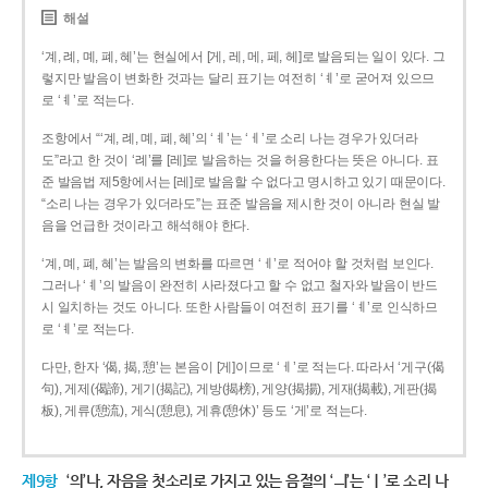
해설
‘계, 례, 몌, 폐, 혜’는 현실에서 [게, 레, 메, 페, 헤]로 발음되는 일이 있다. 그
렇지만 발음이 변화한 것과는 달리 표기는 여전히 ‘ㅖ’로 굳어져 있으므
로 ‘ㅖ’로 적는다.
조항에서 “‘계, 례, 몌, 폐, 혜’의 ‘ㅖ’는 ‘ㅔ’로 소리 나는 경우가 있더라
도”라고 한 것이 ‘례’를 [레]로 발음하는 것을 허용한다는 뜻은 아니다. 표
준 발음법 제5항에서는 [레]로 발음할 수 없다고 명시하고 있기 때문이다.
“소리 나는 경우가 있더라도”는 표준 발음을 제시한 것이 아니라 현실 발
음을 언급한 것이라고 해석해야 한다.
‘계, 몌, 폐, 혜’는 발음의 변화를 따르면 ‘ㅔ’로 적어야 할 것처럼 보인다.
그러나 ‘ㅖ’의 발음이 완전히 사라졌다고 할 수 없고 철자와 발음이 반드
시 일치하는 것도 아니다. 또한 사람들이 여전히 표기를 ‘ㅖ’로 인식하므
로 ‘ㅖ’로 적는다.
다만, 한자 ‘偈, 揭, 憩’는 본음이 [게]이므로 ‘ㅔ’로 적는다. 따라서 ‘게구(偈
句), 게제(偈諦), 게기(揭記), 게방(揭榜), 게양(揭揚), 게재(揭載), 게판(揭
板), 게류(憩流), 게식(憩息), 게휴(憩休)’ 등도 ‘게’로 적는다.
제9항
‘의’나, 자음을 첫소리로 가지고 있는 음절의 ‘ㅢ’는 ‘ㅣ’로 소리 나