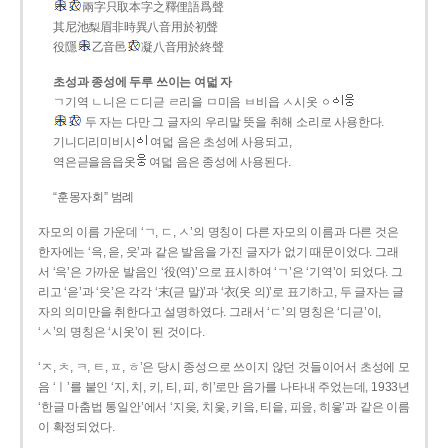
兩字只取本字之釋俚語爲聲
其尼池梨眉非時異八音用於初聲
役隱
乙音邑
凝八音用於終聲
초성과 종성에 두루 쓰이는 여덟 자
ㄱ기역 ㄴ니은 ㄷ디귿 ㄹ리을 ㅁ미음 ㅂ비읍 ㅅ시옷 ㆁ
두 자는 다만 그 글자의 우리말 뜻을 취해 소리로 사용한다.
기니디리미비시
여덟 음은 초성에 사용되고,
역은귿을음읍옷
여덟 음은 종성에 사용된다.
“훈몽자회” 범례
자모의 이름 가운데 ‘ㄱ, ㄷ, ㅅ’의 명칭이 다른 자모의 이름과 다른 것은
한자에는 ‘윽, 읃, 읏’과 같은 발음을 가진 글자가 없기 때문이었다. 그래
서 ‘윽’은 가까운 발음인 ‘役(역)’으로 표시하여 ‘ㄱ’은 ‘기역’이 되었다. 그
리고 ‘읃’과 ‘읏’은 각각 ‘末(귿 말)’과 ‘衣(옷 의)’로 표기하고, 두 글자는 글
자의 의미만을 취한다고 설명하였다. 그래서 ‘ㄷ’의 명칭은 ‘디귿’이,
‘ㅅ’의 명칭은 ‘시옷’이 된 것이다.
‘ㅈ, ㅊ, ㅋ, ㅌ, ㅍ, ㅎ’은 당시 종성으로 쓰이지 않던 것들이어서 초성에 모
음 ‘ㅣ’를 붙인 ‘지, 치, 키, 티, 피, 히’로만 음가를 나타내 주었는데, 1933년
‘한글 마춤법 통일안’에서 ‘지읒, 치읓, 키읔, 티읕, 피읖, 히읗’과 같은 이름
이 확정되었다.