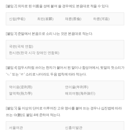
[붙임 2] 외자로 된 이름을 성에 붙여 쓸 경우에도 본음대로 적을 수 있다.
신립(申砬)
최린(崔麟)
채륜(蔡倫)
하륜(河崙)
[붙임 3] 준말에서 본음으로 소리 나는 것은 본음대로 적는다.
국련(국제 연합)
한시련(한국 시각 장애인 연합회)
[붙임 4] 접두사처럼 쓰이는 한자가 붙어서 된 말이나 합성어에서, 뒷말의 첫소리가
‘ㄴ’ 또는 ‘ㄹ’ 소리로 나더라도 두음 법칙에 따라 적는다.
역이용(逆利用)
연이율(年利率)
열역학(熱力學)
해외여행(海外旅行)
[붙임 5] 둘 이상의 단어로 이루어진 고유 명사를 붙여 쓰는 경우나 십진법에 따라
쓰는 수(數)도 붙임 4에 준하여 적는다.
서울여관
신흥이발관