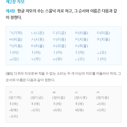
제2장 자모
제4항
한글 자모의 수는 스물넉 자로 하고, 그 순서와 이름은 다음과 같
이 정한다.
ㄱ(기역)
ㄴ(니은)
ㄷ(디귿)
ㄹ(리을)
ㅁ(미음)
ㅂ(비읍)
ㅅ(시옷)
ㅇ(이응)
ㅈ(지읒)
ㅊ(치읓)
ㅋ(키읔)
ㅌ(티읕)
ㅍ(피읖)
ㅎ(히읗)
ㅏ(아)
ㅑ(야)
ㅓ(어)
ㅕ(여)
ㅗ(오)
ㅛ(요)
ㅜ(우)
ㅠ(유)
ㅡ(으)
ㅣ(이)
[붙임 1] 위의 자모로써 적을 수 없는 소리는 두 개 이상의 자모를 어울러서 적되, 그
순서와 이름은 다음과 같이 정한다.
ㄲ
ㄸ
ㅃ
ㅆ
ㅉ
(쌍기역)
(쌍디귿)
(쌍비읍)
(쌍시옷)
(쌍지읒)
ㅐ(애)
ㅒ(얘)
ㅔ(에)
ㅖ(예)
ㅘ(와)
ㅙ(왜)
ㅚ(외)
ㅝ(워)
ㅞ(웨)
ㅟ(위)
ㅢ(의)