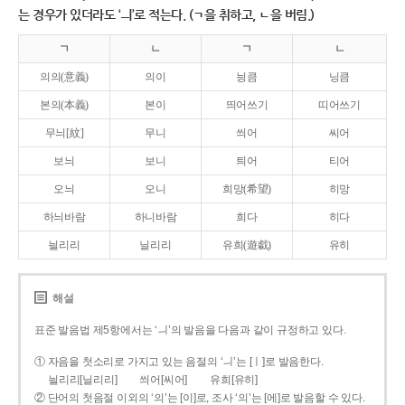
는 경우가 있더라도 ‘ㅢ’로 적는다. (ㄱ을 취하고, ㄴ을 버림.)
ㄱ
ㄴ
ㄱ
ㄴ
의의(意義)
의이
닁큼
닝큼
본의(本義)
본이
띄어쓰기
띠어쓰기
무늬[紋]
무니
씌어
씨어
보늬
보니
틔어
티어
오늬
오니
희망(希望)
히망
하늬바람
하니바람
희다
히다
늴리리
닐리리
유희(遊戱)
유히
해설
표준 발음법 제5항에서는 ‘ㅢ’의 발음을 다음과 같이 규정하고 있다.
① 자음을 첫소리로 가지고 있는 음절의 ‘ㅢ’는 [ㅣ]로 발음한다.
늴리리[닐리리]
씌어[씨어]
유희[유히]
② 단어의 첫음절 이외의 ‘의’는 [이]로, 조사 ‘의’는 [에]로 발음할 수 있다.