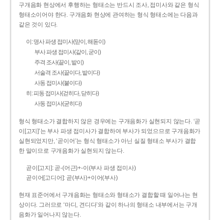
구개음화 현상에서 후행하는 형태소는 반드시 조사, 접미사와 같은 형식
형태소이어야 한다. 구개음화 현상에 관여하는 형식 형태소에는 다음과
같은 것이 있다.
이: 명사 파생 접미사(맏이, 해돋이)
부사 파생 접미사(같이, 굳이)
주격 조사(끝이, 밭이)
서술격 조사(끝이다, 밭이다)
사동 접미사(붙이다)
히: 피동 접미사(걷히다, 닫히다)
사동 접미사(굳히다)
형식 형태소가 결합하지 않은 경우에는 구개음화가 실현되지 않는다. ‘곧
이[고지]’는 부사 파생 접미사가 결합하여 부사가 되었으므로 구개음화가
실현되었지만, ‘곧이어’는 형식 형태소가 아닌 실질 형태소 부사가 결합
한 말이므로 구개음화가 실현되지 않는다.
곧이[고지]: 곧-­(어근)+­-이(부사 파생 접미사)
곧이어[고디어]: 곧(부사)+이어(부사)
현재 표준어에서 구개음화는 형태소와 형태소가 결합할 때 일어나는 현
상이다. 그러므로 ‘마디, 견디다’와 같이 하나의 형태소 내부에서는 구개
음화가 일어나지 않는다.