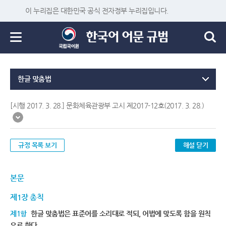
이 누리집은 대한민국 공식 전자정부 누리집입니다.
한글 맞춤법
[시행 2017. 3. 28.] 문화체육관광부 고시 제2017-12호(2017. 3. 28.)
규정 목록 보기
해설 닫기
본문
제1장 총칙
제1항
한글 맞춤법은 표준어를 소리대로 적되, 어법에 맞도록 함을 원칙
으로 한다.