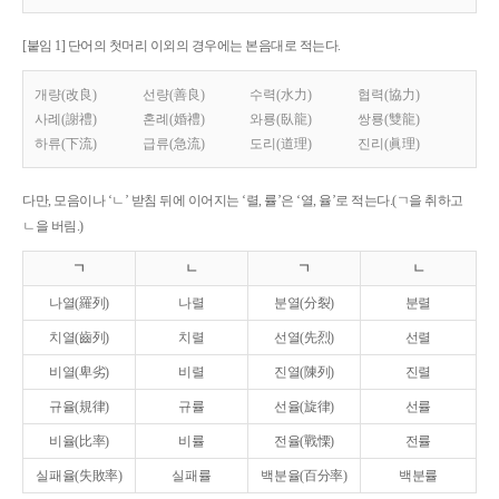
[붙임 1] 단어의 첫머리 이외의 경우에는 본음대로 적는다.
개량(改良)
선량(善良)
수력(水力)
협력(協力)
사례(謝禮)
혼례(婚禮)
와룡(臥龍)
쌍룡(雙龍)
하류(下流)
급류(急流)
도리(道理)
진리(眞理)
다만, 모음이나 ‘ㄴ’ 받침 뒤에 이어지는 ‘렬, 률’은 ‘열, 율’로 적는다.(ㄱ을 취하고
ㄴ을 버림.)
ㄱ
ㄴ
ㄱ
ㄴ
나열(羅列)
나렬
분열(分裂)
분렬
치열(齒列)
치렬
선열(先烈)
선렬
비열(卑劣)
비렬
진열(陳列)
진렬
규율(規律)
규률
선율(旋律)
선률
비율(比率)
비률
전율(戰慄)
전률
실패율(失敗率)
실패률
백분율(百分率)
백분률