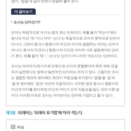
생이’, ‘밥을’과 같이 언제나 앞말에 붙여 쓴다.
더 알아보기
조사는 단어인가?
단어는 독립적으로 쓰이는 말의 최소 단위이다. 예를 들어 ‘먹는다’에서
동사의 어간 ‘먹-­’이나 어미 ‘­-는다’는 독립적으로 쓰이지 못하므로 단어가
아니다. 그래서 동사나 형용사의 어간과 여기에 결합하는 어미는 단어가
아니다. 동사의 어간이나 형용사의 어간은 어미와 서로 결합해야만 단어
가 된다. 예를 들어 ‘먹-’, ‘-는다’는 단어가 아니지만 ‘먹는다’는 단어이다.
조사는 어미와 마찬가지로 단독으로 쓰이지 못할뿐더러 체언 뒤에 연결
되어 실현된다는 점에서 일반적인 단어와는 차이가 있다. 그렇지만 조사
는 결합한 체언과 분리해도 체언이 자립성을 유지한다. ‘밥을’을 ‘밥’과
‘을’로 분리해도 ‘밥’은 여전히 자립적이다. 이러한 점은 동사나 형용사의
어간과 어미를 분리하면 어간과 어미가 모두 자립성을 잃는 것과 다른 점
이다. 이러한 이유로 조사는 어미보다는 단어에 가깝다고 할 수 있다.
제3항
외래어는 ‘외래어 표기법’에 따라 적는다.
해설