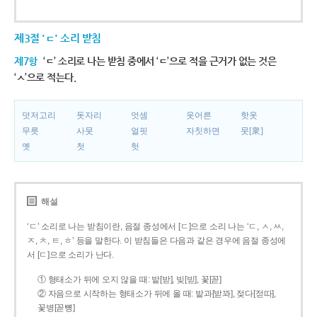
제3절 'ㄷ' 소리 받침
제7항
‘ㄷ’ 소리로 나는 받침 중에서 ‘ㄷ’으로 적을 근거가 없는 것은
‘ㅅ’으로 적는다.
덧저고리
돗자리
엇셈
웃어른
핫옷
무릇
사뭇
얼핏
자칫하면
뭇[衆]
옛
첫
헛
해설
‘ㄷ’ 소리로 나는 받침이란, 음절 종성에서 [ㄷ]으로 소리 나는 ‘ㄷ, ㅅ, ㅆ,
ㅈ, ㅊ, ㅌ, ㅎ’ 등을 말한다. 이 받침들은 다음과 같은 경우에 음절 종성에
서 [ㄷ]으로 소리가 난다.
① 형태소가 뒤에 오지 않을 때: 밭[받], 빚[빋], 꽃[꼳]
② 자음으로 시작하는 형태소가 뒤에 올 때: 밭과[받꽈], 젖다[젇따],
꽃병[꼳뼝]