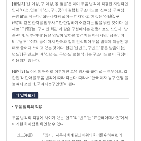
[붙임 2]
‘신-여성, 구-여성, 공-염불’은 이미 두음 법칙이 적용된 자립적인
명사 ‘여성, 염불’에 ‘신-, 구-, 공-’이 결합한 구조이므로 ‘신여성, 구여성,
공염불’로 적는다. ‘접두사처럼 쓰이는 한자’라고 한 것은 ‘신(新), 구
(舊)’와 같은 한자를 접두사로만 단정하기 어렵다는 점을 밝힌 것이다. 실
제로 ‘구(舊)’는 ‘구 시민 회관’과 같은 구성에서는 관형사로도 쓰인다. ‘남
존­-여비, 남부-­여대’ 등은 엄밀히 말하면 합성어는 아니지만, ‘남존’, ‘여
비’, ‘남부’, ‘여대’ 등이 마치 단어와 같이 인식되어 두음 법칙이 적용된 형
태로 굳어져 쓰이고 있는 것이다. 한편 ‘신년도, 구년도’ 등은 발음이 [신
년도], [구ː년도]이며 ‘신년­-도, 구년-­도’로 분석되는 구조이므로 이 규정이
적용되지 않는다.
[붙임 3]
둘 이상의 단어로 이루어진 고유 명사를 붙여 쓰는 경우에도, 결
합된 각 단어를 두음 법칙에 따라 적는다. 따라서 ‘한국 여자 농구 연맹’을
붙여서 쓰면 ‘한국여자농구연맹’이 된다.
더 알아보기
두음 법칙의 적용
두음 법칙의 적용에 차이가 있는 ‘연도’와 ‘년도’는 “표준국어대사전”에서
이러한 차이점을 확인할 수 있다.
연도(年度)
「명사」 사무나 회계 결산 따위의 처리를 위하여 편의