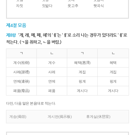
자칫
짓밟다
풋고추
햇곡식
제4절 모음
제8항
‘계, 례, 몌, 폐, 혜’의 ‘ㅖ’는 ‘ㅔ’로 소리 나는 경우가 있더라도 ‘ㅖ’로
적는다. (ㄱ을 취하고, ㄴ을 버림.)
ㄱ
ㄴ
ㄱ
ㄴ
계수(桂樹)
게수
혜택(惠澤)
헤택
사례(謝禮)
사레
계집
게집
연몌(連袂)
연메
핑계
핑게
폐품(廢品)
페품
계시다
게시다
다만, 다음 말은 본음대로 적는다.
게송(偈頌)
게시판(揭示板)
휴게실(休憩室)