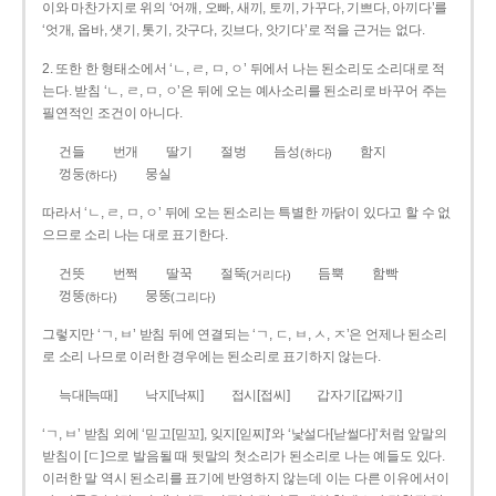
이와 마찬가지로 위의 ‘어깨, 오빠, 새끼, 토끼, 가꾸다, 기쁘다, 아끼다’를
‘엇개, 옵바, 샛기, 톳기, 갓구다, 깃브다, 앗기다’로 적을 근거는 없다.
2. 또한 한 형태소에서 ‘ㄴ, ㄹ, ㅁ, ㅇ’ 뒤에서 나는 된소리도 소리대로 적
는다. 받침 ‘ㄴ, ㄹ, ㅁ, ㅇ’은 뒤에 오는 예사소리를 된소리로 바꾸어 주는
필연적인 조건이 아니다.
건들
번개
딸기
절벙
듬성
함지
(하다)
껑둥
뭉실
(하다)
따라서 ‘ㄴ, ㄹ, ㅁ, ㅇ’ 뒤에 오는 된소리는 특별한 까닭이 있다고 할 수 없
으므로 소리 나는 대로 표기한다.
건뜻
번쩍
딸꾹
절뚝
듬뿍
함빡
(거리다)
껑뚱
뭉뚱
(하다)
(그리다)
그렇지만 ‘ㄱ, ㅂ’ 받침 뒤에 연결되는 ‘ㄱ, ㄷ, ㅂ, ㅅ, ㅈ’은 언제나 된소리
로 소리 나므로 이러한 경우에는 된소리로 표기하지 않는다.
늑대[늑때]
낙지[낙찌]
접시[접씨]
갑자기[갑짜기]
‘ㄱ, ㅂ’ 받침 외에 ‘믿고[믿꼬], 잊지[읻찌]’와 ‘낯설다[낟썰다]’처럼 앞말의
받침이 [ㄷ]으로 발음될 때 뒷말의 첫소리가 된소리로 나는 예들도 있다.
이러한 말 역시 된소리를 표기에 반영하지 않는데 이는 다른 이유에서이