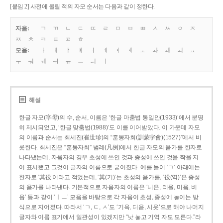
[붙임 2] 사전에 올릴 적의 자모 순서는 다음과 같이 정한다.
자음:
ㄱ
ㄲ
ㄴ
ㄷ
ㄸ
ㄹ
ㅁ
ㅂ
ㅃ
ㅅ
ㅆ
ㅇ
ㅈ
ㅉ
ㅊ
ㅋ
ㅌ
ㅍ
ㅎ
모음:
ㅏ
ㅐ
ㅑ
ㅒ
ㅓ
ㅔ
ㅕ
ㅖ
ㅗ
ㅘ
ㅙ
ㅚ
ㅛ
ㅜ
ㅝ
ㅞ
ㅟ
ㅠ
ㅡ
ㅢ
ㅣ
해설
한글 자모(字母)의 수, 순서, 이름은 ‘한글 마춤법 통일안(1933)’에서 분명
히 제시되었고, ‘한글 맞춤법(1988)’도 이를 이어받았다. 이 가운데 자모
의 이름과 순서는 최세진(崔世珍)의 “훈몽자회(訓蒙字會)(1527)”에서 비
롯한다. 최세진은 “훈몽자회” 범례(凡例)에서 한글 자모의 음가를 한자로
나타냈는데, 자음자의 경우 초성에 쓰인 것과 종성에 쓰인 것을 짝을 지
어 표시했고 그것이 글자의 이름으로 굳어졌다. 예를 들어 ‘ㄱ’ 아래에는
한자로 ‘其役’이라고 적었는데, ‘其(기)’는 초성의 음가를, ‘役(역)’은 종성
의 음가를 나타낸다. 기본적으로 자음자의 이름은 ‘니은, 리을, 미음, 비
읍’ 등과 같이 ‘ㅣㅡ’ 모음을 바탕으로 각 자음이 초성, 종성에 놓이는 방
식으로 지어졌다. 따라서 ‘ㄱ, ㄷ, ㅅ’도 ‘기윽, 디읃, 시읏’으로 해야 나머지
글자와 이름 표기에서 일관성이 있겠지만 “낫 놓고 기역 자도 모른다.”라