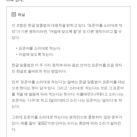
해설
이 조항은 한글 맞춤법의 대원칙을 밝히고 있다. “표준어를 소리대로 적
되”가 기본 원칙이라면, “어법에 맞도록 함”은 또 다른 원칙이라고 할 수
있다.
표준어를 소리대로 적는다.
어법에 맞도록 적는다.
한글 맞춤법은 이 두 가지 원칙에 따라 음성 언어인 표준어를 표음 문자
인 한글로 올바르게 적는 방법이다.
먼저 ‘표준어를 소리대로 적는다’는 말에는 한글 맞춤법이 표준어를 대상
으로 한다는 뜻이 담겨 있다. 그리고 ‘소리대로’ 적는다는 것은 그 표준어
를 적을 때 발음에 따라 적는다는 뜻이다. 이를테면 [나무]라고 소리 나는
표준어는 ‘나무’로 적고, [달리다]라고 소리 나는 표준어는 ‘달리다’로 적
는다.
그런데 표준어를 소리대로 적는다는 원칙만으로 충분하지 않은 경우가
있다. 예를 들어 ‘꽃[花]’이란 단어는 쓰이는 환경에 따라 소리가 달라진
다.