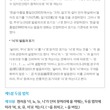
수 있지만 [의]가 원칙이므로 ‘의’로 적는다.
‘한글 마춤법 통일안(1933)’에서는 ‘긔챠, 일긔’와 같이 언어 현실에서 멀
어진 표기를 ‘기차(汽車), 일기(日氣)’로 적을 것을 규정하였다. 그러나 ‘희
망, 주의’는 [의]로 발음되므로 표기도 ‘ㅢ’로 한다고 규정하였다. ‘한글 맞
춤법(1988)’에서는 발음의 변화는 인정하면서 표기는 기존대로 유지하
였다.
‘늬’의 발음과 표기
‘늴리리, 무늬’ 등의 ‘늬’를 ‘니’로 읽지만 표기는 ‘늬’로 하는 것을 ‘ㄴ’의 음
가와 관련하여 설명하기도 한다. ‘무늬’의 ‘ㄴ’은 ‘어머니’의 ‘ㄴ’과 음가가
다르므로 이를 고려하여 ‘늬’로 적는다는 견해이다. 이에 따르면 ‘ㄴ’은
‘ㅣ(ㅑ, ㅕ, ㅛ, ㅠ)’와 결합하면 ‘어머니, 읽으니까’에서의 [니]처럼 경구개
음(硬口蓋音) [ɲ]으로 발음되지만, ‘늴리리, 무늬’ 등의 ‘늬’에서는 구개음
화하지 않은 ‘ㄴ’, 곧 치경음(齒莖音) [n]으로 발음된다. 이를 고려하여 ‘늴
리리, 무늬’ 등에서는 전통적인 표기대로 ‘늬’로 적는다고 본다.
제5절 두음 법칙
제10항
한자음 ‘녀, 뇨, 뉴, 니’가 단어 첫머리에 올 적에는, 두음 법칙에
따라 ‘여, 요, 유, 이’로 적는다. (ㄱ을 취하고, ㄴ을 버림.)