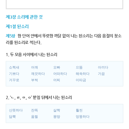
제3장 소리에 관한 것
제1절 된소리
제5항
한 단어 안에서 뚜렷한 까닭 없이 나는 된소리는 다음 음절의 첫소
리를 된소리로 적는다.
1. 두 모음 사이에서 나는 된소리
소쩍새
어깨
오빠
으뜸
아끼다
기쁘다
깨끗하다
어떠하다
해쓱하다
가끔
거꾸로
부썩
어찌
이따금
2. ‘ㄴ, ㄹ, ㅁ, ㅇ’ 받침 뒤에서 나는 된소리
산뜻하다
잔뜩
살짝
훨씬
담뿍
움찔
몽땅
엉뚱하다