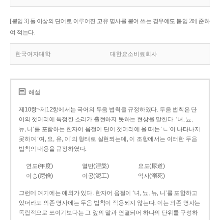
[붙임 3] 둘 이상의 단어로 이루어진 고유 명사를 붙여 쓰는 경우에도 붙임 2에 준하
여 적는다.
한국여자대학
대한요소비료회사
해설
제10항~제12항에서는 국어의 두음 법칙을 규정하였다. 두음 법칙은 단
어의 첫머리에 특정한 소리가 출현하지 못하는 현상을 말한다. ‘녀, 뇨,
뉴, 니’를 포함하는 한자어 음절이 단어 첫머리에 올 때는 ‘ㄴ’이 나타나지
못하여 ‘여, 요, 유, 이’의 형태로 실현되는데, 이 조항에서는 이러한 두음
법칙의 내용을 규정하였다.
연도(年度)
열반(涅槃)
요도(尿道)
이승(尼僧)
이공(泥工)
익사(溺死)
그런데 여기에는 예외가 있다. 한자어 음절이 ‘녀, 뇨, 뉴, 니’를 포함하고
있더라도 의존 명사에는 두음 법칙이 적용되지 않는다. 이는 의존 명사는
독립적으로 쓰이기보다는 그 앞의 말과 연결되어 하나의 단위를 구성하