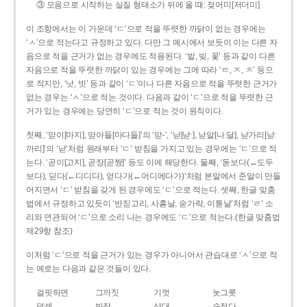
③ 모음으로 시작하는 실질 형태소가 뒤에 올 때: 젖어미[저더미]
이 조항에서는 이 가운데 ‘ㄷ’으로 적을 뚜렷한 까닭이 없는 경우에는
‘ㅅ’으로 적는다고 규정하고 있다. 다만 그 예시에서 보듯이 이는 다른 자
음으로 적을 근거가 없는 경우에도 적용된다. ‘밭, 빚, 꽃’ 등과 같이 다른
자음으로 적을 뚜렷한 까닭이 있는 경우에는 그에 따라 ‘ㅌ, ㅈ, ㅊ’ 등으
로 적지만, ‘낫, 빗’ 등과 같이 ‘ㄷ’이나 다른 자음으로 적을 뚜렷한 근거가
없는 경우는 ‘ㅅ’으로 적는 것이다. 다음과 같이 ‘ㄷ’으로 적을 뚜렷한 근
거가 있는 경우에는 당연히 ‘ㄷ’으로 적는 것이 원칙이다.
첫째, ‘맏이[마지], 맏아들[마다들]’의 ‘맏-’, ‘낟[낟ː], 낟알[나ː달], 낟가리[낟ː
까리]’의 ‘낟’처럼 원래부터 ‘ㄷ’ 받침을 가지고 있는 경우에는 ‘ㄷ’으로 적
는다. ‘곧이[고지], 곧장[곧짱]’ 등도 이에 해당한다. 둘째, ‘돋보다(←도두
보다), 딛다(←디디다), 얻다가(←어디에다가)’처럼 본말에서 준말이 만들
어지면서 ‘ㄷ’ 받침을 갖게 된 경우에도 ‘ㄷ’으로 적는다. 셋째, 한글 맞춤
법에서 규정하고 있듯이 ‘반짇고리, 사흗날, 숟가락, 이튿날’처럼 ‘ㄹ’ 소
리와 연관되어 ‘ㄷ’으로 소리 나는 경우에도 ‘ㄷ’으로 적는다.(한글 맞춤법
제29항 참조)
이처럼 ‘ㄷ’으로 적을 근거가 있는 경우가 아니어서 관습대로 ‘ㅅ’으로 적
는 예로는 다음과 같은 것들이 있다.
걸핏하면
그까짓
기껏
놋그릇
덧셈
빗장
삿대
숫접다