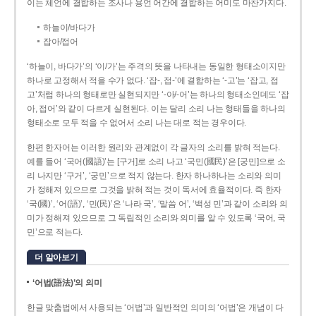
이는 체언에 결합하는 조사나 용언 어간에 결합하는 어미도 마찬가지다.
하늘이/바다가
잡아/접어
‘하늘이, 바다가’의 ‘이/가’는 주격의 뜻을 나타내는 동일한 형태소이지만
하나로 고정해서 적을 수가 없다. ‘잡-, 접-’에 결합하는 ‘-고’는 ‘잡고, 접
고’처럼 하나의 형태로만 실현되지만 ‘-아/-어’는 하나의 형태소인데도 ‘잡
아, 접어’와 같이 다르게 실현된다. 이는 달리 소리 나는 형태들을 하나의
형태소로 모두 적을 수 없어서 소리 나는 대로 적는 경우이다.
한편 한자어는 이러한 원리와 관계없이 각 글자의 소리를 밝혀 적는다.
예를 들어 ‘국어(國語)’는 [구거]로 소리 나고 ‘국민(國民)’은 [궁민]으로 소
리 나지만 ‘구거’, ‘궁민’으로 적지 않는다. 한자 하나하나는 소리와 의미
가 정해져 있으므로 그것을 밝혀 적는 것이 독서에 효율적이다. 즉 한자
‘국(國)’, ‘어(語)’, ‘민(民)’은 ‘나라 국’, ‘말씀 어’, ‘백성 민’과 같이 소리와 의
미가 정해져 있으므로 그 독립적인 소리와 의미를 알 수 있도록 ‘국어, 국
민’으로 적는다.
더 알아보기
‘어법(語法)’의 의미
한글 맞춤법에서 사용되는 ‘어법’과 일반적인 의미의 ‘어법’은 개념이 다