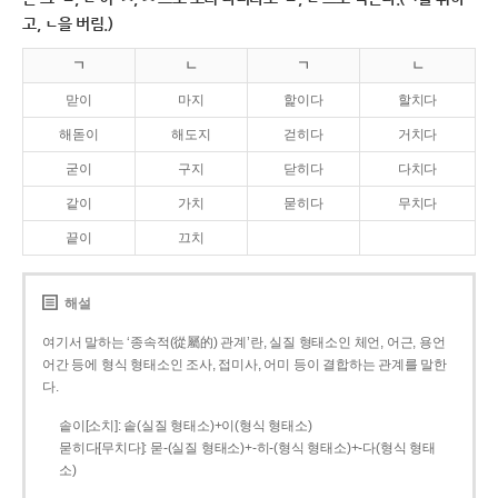
고, ㄴ을 버림.)
ㄱ
ㄴ
ㄱ
ㄴ
맏이
마지
핥이다
할치다
해돋이
해도지
걷히다
거치다
굳이
구지
닫히다
다치다
같이
가치
묻히다
무치다
끝이
끄치
해설
여기서 말하는 ‘종속적(從屬的) 관계’란, 실질 형태소인 체언, 어근, 용언
어간 등에 형식 형태소인 조사, 접미사, 어미 등이 결합하는 관계를 말한
다.
솥이[소치]: 솥(실질 형태소)+이(형식 형태소)
묻히다[무치다]: 묻­-(실질 형태소)+­-히­-(형식 형태소)+-다(형식 형태
소)