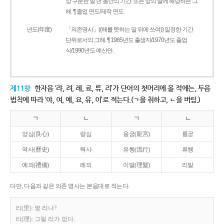
상 구분한 일 년 동안의 기간. 또는 앞의 말에 해당하는 그
해. ¶ 졸업 연도/제작 연도.
년도(年度)
「의존명사」((해를 뜻하는 말 뒤에 쓰여)) 일정한 기간
단위로서의 그해. ¶ 1985년도 출생자/1970년도 졸업
식/1990년도 예산안.
제11항
한자음 ‘랴, 려, 례, 료, 류, 리’가 단어의 첫머리에 올 적에는, 두음
법칙에 따라 ‘야, 여, 예, 요, 유, 이’로 적는다.(ㄱ을 취하고, ㄴ을 버림.)
ㄱ
ㄴ
ㄱ
ㄴ
양심(良心)
량심
용궁(龍宮)
룡궁
역사(歷史)
력사
유행(流行)
류행
예의(禮儀)
례의
이발(理髮)
리발
다만, 다음과 같은 의존 명사는 본음대로 적는다.
리(里): 몇 리냐?
리(理): 그럴 리가 없다.