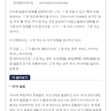
주의[주의/주이]
우리의[우리의/우리에]
이러한 발음의 변화를 반영한다면 ‘ㅢ’는 ‘ㅣ’로 적을 수 있고, 특히 자음
뒤에서는 ‘ㅣ’로 적도록 해야 할 것이다. 그러나 이미 익숙해진 표기인 ‘희
망, 주의’를 ‘히망, 주이’로 적는 것은 공감하기 어렵고 발음의 변화를 표
기에 모두 반영할 수도 없으므로 ‘ㅢ’가 ‘ㅣ’로 소리 나더라도 ‘ㅢ’로 적는
것이다.
이 조항에서는 ‘ㅢ’로 적는 세 가지 유형을 제시하고 있다.
① 모음 ‘ㅡ, ㅣ’가 줄어든 형태이므로 ‘ㅢ’로 적는 경우: 씌어(←쓰이어),
틔어(←트이어) 등
② 한자어이므로 ‘ㅢ’로 적는 경우: 의의(意義), 희망(希望), 유희(遊戱) 등
③ 발음과 표기의 전통에 따라 ‘ㅢ’로 적는 경우: 무늬, 하늬바람, 늴리리,
닁큼 등
더 알아보기
‘의’의 발음
‘의사의 책임’에서 첫음절의 ‘의’는 [의]로 발음하고 조사 ‘의’는 [의]나 [에]
로 모두 발음할 수 있다. 이들은 [이]로 소리 나는 경우가 아니라서 이 조
항과는 무관하지만, 모두 ‘의’로 적는다는 점에서 공통점이 있다. 즉 첫음
절의 ‘의’는 발음의 변화가 없으므로 ‘의’로 적고, 조사 ‘의’는 [에]로 발음할