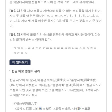
는 속담에서처럼 전통적으로 쓰여 온 것이므로 그대로 유지하였다.
[붙임 1]
한글 자모 스물넉 자만으로 적을 수 없는 소리들을 적기 위하여,
자모 두 개를 어우른 글자인 ‘ㄲ, ㄸ, ㅃ, ㅆ, ㅉ’, ‘ㅐ, ㅒ, ㅔ, ㅖ, ㅘ, ㅚ, ㅝ,
ㅟ, ㅢ’와 자모 세 개를 어우른 글자인 ‘ㅙ, ㅞ’를 쓴다는 것을 보여 준 것이
다.
[붙임 2]
사전에 올릴 적의 순서를 명확하게 하려고 제시한 것이다. 한편
받침 글자의 순서는 아래와 같다.
ㄱ ㄲ ㄳ ㄴ ㄵ ㄶ ㄷ ㄹ ㄺ ㄻ ㄼ ㄽ ㄾ ㄿ ㅀ ㅁ ㅂ ㅄ ㅅ ㅆ ㅇ ㅈ ㅊ
ㅋ ㅌ ㅍ ㅎ
더 알아보기
한글 자모 명칭의 유래
한글 자모의 수, 순서, 이름은 최세진(崔世珍)의 “훈몽자회(訓蒙字會)
(1527)”에서 비롯한다. 최세진은 “훈몽자회” 범례(凡例)에서 한글 자모가
초성에 쓰인 것과 종성에 쓰인 것을 짝을 지어 표시했는데, 그것이 자모
의 이름으로 이어졌다.
初聲終聲通用八字
ㄱ其役 ㄴ尼隱 ㄷ池
ㄹ梨乙 ㅁ眉音 ㅂ非邑 ㅅ時
ㆁ異凝