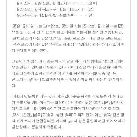
……………
꽃이[꼬치], 꽃을[꼬츨], 꽃에[꼬체]
[꼬ㅊ]
…
꽃만[꼰만], 꽃나무[꼰나무], 꽃놀이[꼰노리]
[꼰]
………
꽃과[꼳꽈], 꽃다발[꼳따발], 꽃밭[꼳빧]
[꼳]
‘꽃’은 ‘꽃이’일 때는 [꼬ㅊ]으로, ‘꽃만’일 때는 [꼰]으로, ‘꽃과’일 때는 [꼳]
으로 소리 난다. 만약 ‘표준어를 소리대로 적는다’는 원칙만 적용한다면,
[꼬치]로 소리 나는 말은 ‘꼬치’로, [꼰만]으로 소리 나는 말은 ‘꼰만’으로,
[꼳꽈]로 소리 나는 말은 ‘꼳꽈’로 적게 되어 ‘꽃[花]’이라는 하나의 말이 여
러 형태로 적히게 된다.
그런데 이처럼 의미가 같은 하나의 말을 여러 가지 형태로 적으면 그것이
무슨 말인지 알아보기가 쉽지 않다. 의미가 같은 하나의 말은 형태를 하
나로 고정하여 일관되게 적어야 의미를 파악하기가 쉽다. 즉 ‘꽃, 꼰,
꼳’보다는 ‘꽃’ 하나로 일관되게 적는 것이 의미를 파악하는 데 효과적이
다.
‘어법에 맞도록 한다’는 것은 이와 같이 뜻을 파악하기 쉽도록 각 형태소
의 본모양을 밝혀 적는다는 말이다. 이에 따라 ‘꽃’은 [꼬ㅊ], [꼰], [꼳]의 세
가지로 소리 나는 형태소이지만 그 본모양에 따라 ‘꽃’ 한 가지로 적고,
[꼬치], [꼰만], [꼳꽈]도 ‘꽃이, 꽃만, 꽃과’로 적게 된다. 이는 ‘꽃’과 같은 명
사 뒤에 조사가 결합할 때뿐 아니라 ‘늙-’과 같은 용언의 어간 뒤에 어미가
결합할 때도 동일하게 적용된다.