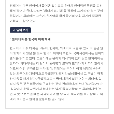
외래어는 다른 언어에서 들어온 말이므로 원어의 언어적인 특징을 고려
해서 적어야 한다. 따라서 ‘외래어 표기법’을 정하여 그에 따라 적는 것이
원칙이다. 외래어는 고유어, 한자어와 함께 국어의 어휘 체계에 정착한
어휘라고 할 수 있다.
더 알아보기
원어에 따른 한국어 어휘 체계
한국어의 어휘 체계는 고유어, 한자어, 외래어로 나눌 수 있다. 이들은 원
어에 차이가 있을 뿐 모두 한국어 어휘에 속한다. 국어사전에서는 단어의
원어를 밝히고 있다. 고유어에는 원어가 제시되어 있지 않고 한자어에는
한자가, 외래어에는 각 단어의 원어명과 로마자 표기가 제시되어 있어서
이로써 어휘 부류를 알 수가 있다. 외래어는 국어의 어휘 체계에 속하지
않는 외국어와 개념적으로 구별된다. 하지만 실생활에서 그 구별이 명확
하지 않을 때가 있다. 현실적으로는 국어사전에 실린 어휘는 외래어, 실
리지 않은 것은 외국어로 구별하는 것이 편리하다. 예컨대 ‘보이(boy)’가
‘식당이나 호텔 따위에서 접대하는 남자’를 의미할 때는 외래어지만 ‘소
년’의 뜻으로 쓰일 때는 외국어라고 할 수 있다. 외국어를 표기할 때도 외
래어 표기법의 원칙을 준용하는 일이 많다.