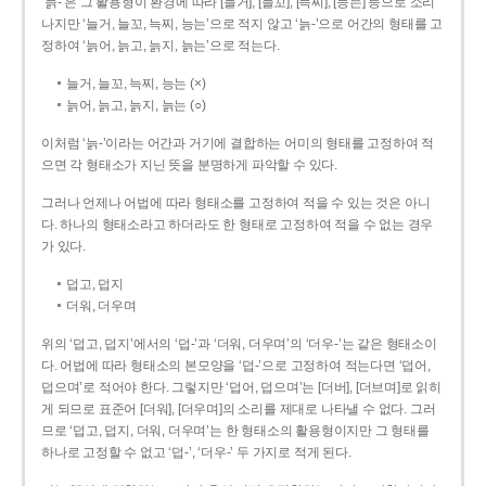
‘늙-’은 그 활용형이 환경에 따라 [늘거], [늘꼬], [늑찌], [능는] 등으로 소리
나지만 ‘늘거, 늘꼬, 늑찌, 능는’으로 적지 않고 ‘늙-’으로 어간의 형태를 고
정하여 ‘늙어, 늙고, 늙지, 늙는’으로 적는다.
늘거, 늘꼬, 늑찌, 능는 (×)
늙어, 늙고, 늙지, 늙는 (○)
이처럼 ‘늙-­’이라는 어간과 거기에 결합하는 어미의 형태를 고정하여 적
으면 각 형태소가 지닌 뜻을 분명하게 파악할 수 있다.
그러나 언제나 어법에 따라 형태소를 고정하여 적을 수 있는 것은 아니
다. 하나의 형태소라고 하더라도 한 형태로 고정하여 적을 수 없는 경우
가 있다.
덥고, 덥지
더워, 더우며
위의 ‘덥고, 덥지’에서의 ‘덥-­’과 ‘더워, 더우며’의 ‘더우-­’는 같은 형태소이
다. 어법에 따라 형태소의 본모양을 ‘덥-­’으로 고정하여 적는다면 ‘덥어,
덥으며’로 적어야 한다. 그렇지만 ‘덥어, 덥으며’는 [더버], [더브며]로 읽히
게 되므로 표준어 [더워], [더우며]의 소리를 제대로 나타낼 수 없다. 그러
므로 ‘덥고, 덥지, 더워, 더우며’는 한 형태소의 활용형이지만 그 형태를
하나로 고정할 수 없고 ‘덥-’, ‘더우-’ 두 가지로 적게 된다.