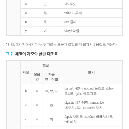
o
오
udo 우도
ó
우
próba 프루바
u
우
kula 쿨라
y
이
daktyl 닥틸
* ż, sz, rz의 '시'와 j의 '이'는 뒤따르는 모음과 결합할 때 합쳐서 1 음절로 적는다.
표 7
체코어 자모와 한글 대조표
한글
자모
보기
모음
자음
앞
앞ㆍ어말
barva 바르바, obchod 옵호트, dobrý
b
ㅂ
ㅂ, 브, 프
도브리, jeřab 예르자프
cigareta 치가레타, nemocnice
c
ㅊ
츠
네모츠니체, nemoc 네모츠
čapek 차페크, kulečnik 쿨레치니크,
č
ㅊ
치
míč 미치