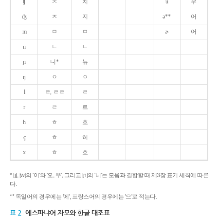
ʧ
ㅊ
치
u
우
ʤ
ㅈ
지
ə**
어
m
ㅁ
ㅁ
ɚ
어
n
ㄴ
ㄴ
ɲ
니*
뉴
ŋ
ㅇ
ㅇ
l
ㄹ, ㄹㄹ
ㄹ
r
ㄹ
르
h
ㅎ
흐
ç
ㅎ
히
x
ㅎ
흐
* [j], [w]의 '이'와 '오, 우', 그리고 [ɲ]의 '니'는 모음과 결합할 때 제3장 표기 세칙에 따른
다.
** 독일어의 경우에는 '에', 프랑스어의 경우에는 '으'로 적는다.
표 2
에스파냐어 자모와 한글 대조표