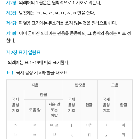
제2항
외래어의 1 음운은 원칙적으로 1 기호로 적는다.
제3항
받침에는 ‘ㄱ, ㄴ, ㄹ, ㅁ, ㅂ, ㅅ, ㅇ’만을 쓴다.
제4항
파열음 표기에는 된소리를 쓰지 않는 것을 원칙으로 한다.
제5항
이미 굳어진 외래어는 관용을 존중하되, 그 범위와 용례는 따로 정
한다.
제2장 표기 일람표
외래어는 표 1~19에 따라 표기한다.
표 1
국제 음성 기호와 한글 대조표
자음
반모음
모음
한글
국제
국제
국제
자음 앞
음성
음성
한글
음성
한글
모음 앞
또는
기호
기호
기호
어말
p
ㅍ
ㅂ, 프
j
이*
i
이
b
ㅂ
브
ɥ
위
y
위