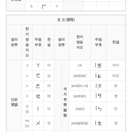
h
ㅎ
운 모 (韻母)
한
어
한어
음의
병
주음
한
음의
주음
병음
한글
분류
음
부호
글
분류
부호
자모
자
모
a
아
yai
야이
o
오
yao
(iao)
야오
e
어
you
(iou,
iu)
유
제
치
ê
에
yan
(ian)
옌
단운
류
單韻
齊
yi
이
yin(in)
인
齒
(i)
類
wu
우
yang
(iang)
양
(u)