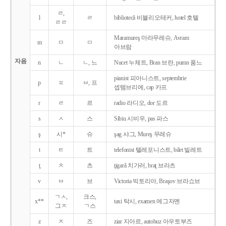
ㄹ,
l
ㄹ
bibliotecǎ 비블리오테커, hotel 호텔
ㄹㄹ
Maramureş 마라무레슈, Avram
m
ㅁ
ㅁ
아브람
자음
n
ㄴ
ㄴ, 느
Nucet 누체트, Bran 브란, pumn 품느
pianist 피아니스트, septembrie
p
ㅍ
ㅂ, 프
셉템브리에, cap 카프
r
ㄹ
르
radio 라디오, dor 도르
s
ㅅ
스
Sibiu 시비우, pas 파스
ş
시*
슈
şag 샤그, Mureş 무레슈
t
ㅌ
트
telefonist 텔레포니스트, bilet 빌레트
ţ
ㅊ
츠
ţigarǎ 치가러, braţ 브라츠
v
ㅂ
브
Victoria 빅토리아, Braşov 브라쇼브
ㄱㅅ,
크스,
x**
taxi 탁시, examen 에그자멘
그ㅈ
ㄱ스
z
ㅈ
즈
ziar 지아르, autobuz 아우토부즈