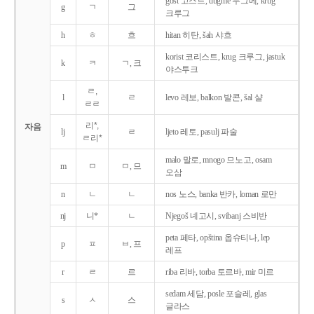
gost 고스트, dugme 두그메, krug
g
ㄱ
그
크루그
h
ㅎ
흐
hitan 히탄, šah 샤흐
korist 코리스트, krug 크루그, jastuk
k
ㅋ
ㄱ, 크
야스투크
ㄹ,
l
ㄹ
levo 레보, balkon 발콘, šal 샬
ㄹㄹ
리*,
자음
lj
ㄹ
ljeto 레토, pasulj 파술
ㄹ리*
malo 말로, mnogo 므노고, osam
m
ㅁ
ㅁ, 므
오삼
n
ㄴ
ㄴ
nos 노스, banka 반카, loman 로만
nj
니*
ㄴ
Njegoš 녜고시, svibanj 스비반
peta 페타, opština 옵슈티나, lep
p
ㅍ
ㅂ, 프
레프
r
ㄹ
르
riba 리바, torba 토르바, mir 미르
sedam 세담, posle 포슬레, glas
s
ㅅ
스
글라스