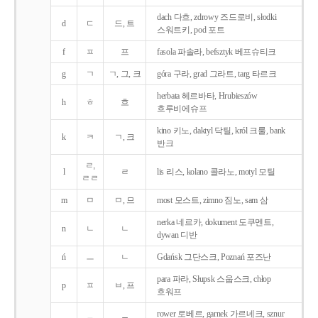
dach 다흐, zdrowy 즈드로비, słodki
d
ㄷ
드, 트
스워트키, pod 포트
f
ㅍ
프
fasola 파솔라, befsztyk 베프슈티크
g
ㄱ
ㄱ, 그, 크
góra 구라, grad 그라트, targ 타르크
herbata 헤르바타, Hrubieszów
h
ㅎ
흐
흐루비에슈프
kino 키노, daktyl 닥틸, król 크룰, bank
k
ㅋ
ㄱ, 크
반크
ㄹ,
l
ㄹ
lis 리스, kolano 콜라노, motyl 모틸
ㄹㄹ
m
ㅁ
ㅁ, 므
most 모스트, zimno 짐노, sam 삼
nerka 네르카, dokument 도쿠멘트,
n
ㄴ
ㄴ
dywan 디반
ń
ㅡ
ㄴ
Gdańsk 그단스크, Poznań 포즈난
para 파라, Słupsk 스웁스크, chłop
p
ㅍ
ㅂ, 프
흐워프
rower 로베르, garnek 가르네크, sznur