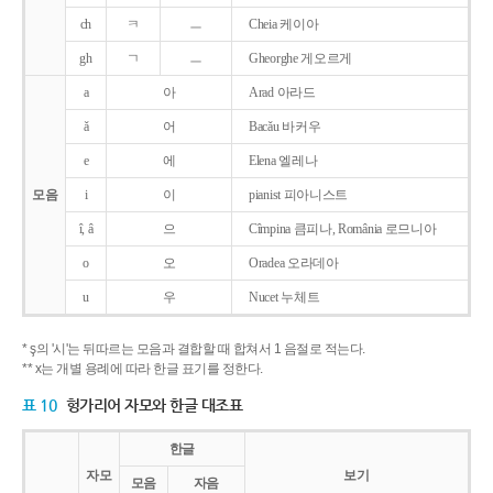
ch
ㅋ
ㅡ
Cheia 케이아
gh
ㄱ
ㅡ
Gheorghe 게오르게
a
아
Arad 아라드
ǎ
어
Bacǎu 바커우
e
에
Elena 엘레나
모음
i
이
pianist 피아니스트
î, â
으
Cîmpina 큼피나, România 로므니아
o
오
Oradea 오라데아
u
우
Nucet 누체트
* ş의 '시'는 뒤따르는 모음과 결합할 때 합쳐서 1 음절로 적는다.
** x는 개별 용례에 따라 한글 표기를 정한다.
표 10
헝가리어 자모와 한글 대조표
한글
자모
보기
모음
자음