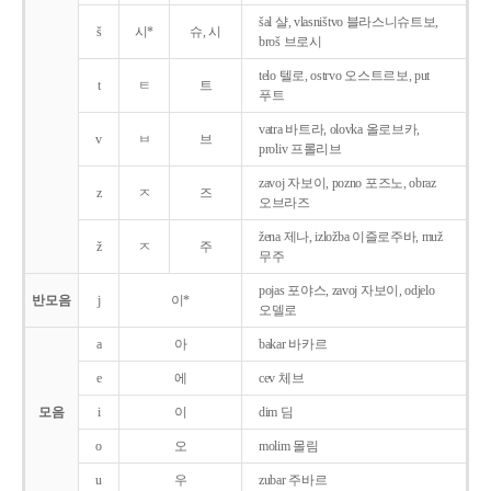
šal 샬, vlasništvo 블라스니슈트보,
š
시*
슈, 시
broš 브로시
telo 텔로, ostrvo 오스트르보, put
t
ㅌ
트
푸트
vatra 바트라, olovka 올로브카,
v
ㅂ
브
proliv 프롤리브
zavoj 자보이, pozno 포즈노, obraz
z
ㅈ
즈
오브라즈
žena 제나, izložba 이즐로주바, muž
ž
ㅈ
주
무주
pojas 포야스, zavoj 자보이, odjelo
반모음
j
이*
오델로
a
아
bakar 바카르
e
에
cev 체브
모음
i
이
dim 딤
o
오
molim 몰림
u
우
zubar 주바르