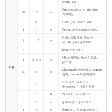
credo 크레도
Pinocchio 피노키오, cherubino
ch
ㅋ
―
케루비노
d
ㄷ
드
Dante 단테, drizza 드리차
f
ㅍ
프
Firenze 피렌체, freddo 프레도
Galileo 갈릴레오, Genova
g
ㄱ, ㅈ
그
제노바, gloria 글로리아
h
―
―
hanno 안노, oh 오
Milano 밀라노, largo 라르고,
l
ㄹ, ㄹㄹ
ㄹ
palco 팔코
자음
Macchiavelli 마키아벨리, mamma
m
ㅁ
ㅁ
맘마, Campanella 캄파넬라
Nero 네로, Anna 안나,
n
ㄴ
ㄴ
divertimento 디베르티멘토
p
ㅍ
프
Pisa 피사, prima 프리마
q
ㅋ
―
quando 콴도, queto 퀘토
r
ㄹ
르
Roma 로마, Marconi 마르코니