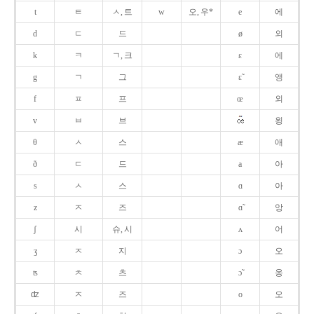
t
ㅌ
ㅅ, 트
w
오, 우*
e
에
d
ㄷ
드
ø
외
k
ㅋ
ㄱ, 크
ɛ
에
g
ㄱ
그
ɛ̃
앵
f
ㅍ
프
œ
외
v
ㅂ
브
욍
θ
ㅅ
스
æ
애
ð
ㄷ
드
a
아
s
ㅅ
스
ɑ
아
z
ㅈ
즈
ɑ̃
앙
ʃ
시
슈, 시
ʌ
어
ʒ
ㅈ
지
ɔ
오
ʦ
ㅊ
츠
ɔ̃
옹
ʣ
ㅈ
즈
o
오