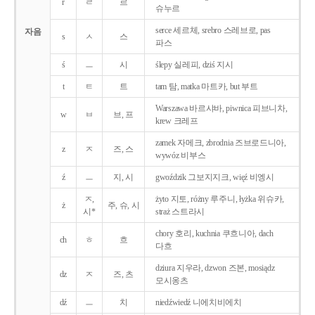
r
ㄹ
르
슈누르
serce 세르체, srebro 스레브로, pas
자음
s
ㅅ
스
파스
ś
ㅡ
시
ślepy 실레피, dziś 지시
t
ㅌ
트
tam 탐, matka 마트카, but 부트
Warszawa 바르샤바, piwnica 피브니차,
w
ㅂ
브, 프
krew 크레프
zamek 자메크, zbrodnia 즈브로드니아,
z
ㅈ
즈, 스
wywóz 비부스
ź
ㅡ
지, 시
gwoździk 그보지지크, więź 비엥시
ㅈ,
żyto 지토, różny 루주니, łyżka 위슈카,
ż
주, 슈, 시
시*
straż 스트라시
chory 호리, kuchnia 쿠흐니아, dach
ch
ㅎ
흐
다흐
dziura 지우라, dzwon 즈본, mosiądz
dz
ㅈ
즈, 츠
모시옹츠
dź
ㅡ
치
niedźwiedź 니에치비에치