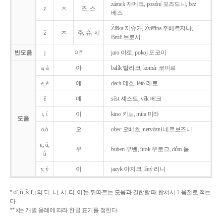
zámek 자메크, pozdní 포즈드니, bez
z
ㅈ
즈, 스
베스
Žižka 지슈카, Žvěřina 주베르지나,
ž
ㅈ
주, 슈, 시
Brož 브로시
반모음
j
이*
jaro 야로, pokoj 포코이
a, á
아
balík 발리크, komár 코마르
e, é
에
dech 데흐, léto 레토
ě
예
sěst 셰스트, věk 베크
i, í
이
kino 키노, míra 미라
모음
o,ó
오
obec 오베츠, nervózni 네르보즈니
u, ú,
우
buben 부벤, úrok 우로크, dům 둠
ů
y, ý
이
jazyk
야지크, líný 리니
* d', ň, š, t', j의 '디, 니, 시, 티, 이'는 뒤따르는 모음과 결합할 때 합쳐서 1 음절로 적는
다.
** x는 개별 용례에 따라 한글 표기를 정한다.