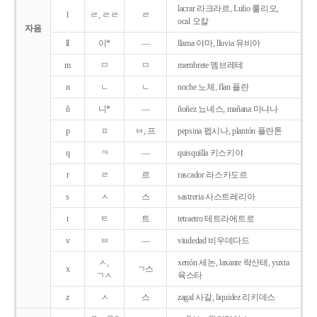
lacrar 라크라르, Lulio 룰리오,
l
ㄹ, ㄹㄹ
ㄹ
ocal 오칼
자음
ll
이*
―
llama 야마, lluvia 유비아
m
ㅁ
ㅁ
membrete 멤브레테
n
ㄴ
ㄴ
noche 노체, flan 플란
ñ
니*
―
ñoñez 뇨녜스, mañana 마냐나
p
ㅍ
ㅂ, 프
pepsina 펩시나, plantón 플란톤
q
ㅋ
―
quisquilla 키스키야
r
ㄹ
르
rascador 라스카도르
s
ㅅ
스
sastreria 사스트레리아
t
ㅌ
트
tetraetro 테트라에트로
v
ㅂ
―
viudedad 비우데다드
ㅅ,
xenón 세논, laxante 락산테, yuxta
x
ㄱ스
ㄱㅅ
육스타
z
ㅅ
스
zagal 사갈, liquidez 리키데스