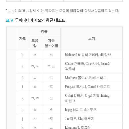
* lj, nj, š, j의 '리, 니, 시, 이'는 뒤따르는 모음과 결합할 때 합쳐서 1 음절로 적는다.
표 9
루마니아어 자모와 한글 대조표
한글
자모
보기
모음
자음
앞
앞ㆍ어말
b
ㅂ
브
bibliotecǎ 비블리오테커, alb 알브
Cîntec 큰테크, Cine 치네, facturǎ
c
ㅋ, ㅊ
ㄱ, 크
팍투러
d
ㄷ
드
Moldova 몰도바, Brad 브라드
f
ㅍ
프
Focşani 폭샤니, Cartof 카르토프
Galaţi 갈라치, Gigel 지젤, hering
g
ㄱ, ㅈ
그
헤린그
h
ㅎ
흐
haţeg 하체그, duh 두흐
j
ㅈ
지
Jiu 지우, Cluj 클루지
k
ㅋ
ㅡ
kilogram 킬로그람