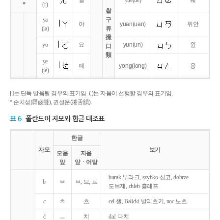
얼
yue
(ue)
웨
*
(r)
촬
ya
구
야
yuan
(uan)
위안
(ia)
류
撮
yo
요
yun
(un)
윈
口
類
ye
예
yong
(iong)
융
(ie)
[ ]는 단독 발음될 경우의 표기임. ( )는 자음이 선행할 경우의 표기임.
* 순치성(脣齒聲), 권설운(捲舌韻).
표 6
폴란드어 자모와 한글 대조표
한글
자모
보기
모음
자음
앞
앞ㆍ어말
burak 부라크, szybko 십코, dobrze
b
ㅂ
ㅂ, 브, 프
도브제, chleb 흘레프
c
ㅊ
츠
cel 첼, Balicki 발리츠키, noc 노츠
ć
ㅡ
치
dać 다치