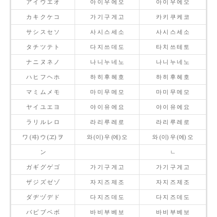
ア イ ウ エ オ
아 이 우 에 오
아 이 우 에 오
カ キ ク ケ コ
가 기 구 게 고
카 키 쿠 케 코
サ シ ス セ ソ
사 시 스 세 소
사 시 스 세 소
タ チ ツ テ ト
다 지 쓰 데 도
타 치 쓰 테 토
ナ ニ ヌ ネ ノ
나 니 누 네 노
나 니 누 네 노
ハ ヒ フ ヘ ホ
하 히 후 헤 호
하 히 후 헤 호
マ ミ ム メ モ
마 미 무 메 모
마 미 무 메 모
ヤ イ ユ エ ヨ
야 이 유 에 요
야 이 유 에 요
ラ リ ル レ ロ
라 리 루 레 로
라 리 루 레 로
ワ (ヰ) ウ (ヱ) ヲ
와 (이) 우 (에) 오
와 (이) 우 (에) 오
ン
ㄴ
ガ ギ グ ゲ ゴ
가 기 구 게 고
가 기 구 게 고
ザ ジ ズ ゼ ゾ
자 지 즈 제 조
자 지 즈 제 조
ダ ヂ ヅ デ ド
다 지 즈 데 도
다 지 즈 데 도
バ ビ ブ ベ ボ
바 비 부 베 보
바 비 부 베 보