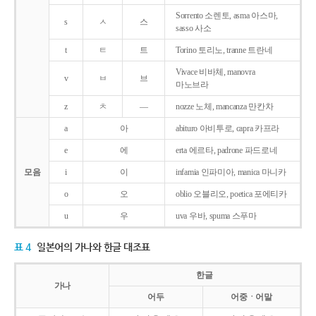
Sorrento 소렌토, asma 아스마,
s
ㅅ
스
sasso 사소
t
ㅌ
트
Torino 토리노, tranne 트란네
Vivace 비바체, manovra
v
ㅂ
브
마노브라
z
ㅊ
―
nozze 노체, mancanza 만칸차
a
아
abituro 아비투로, capra 카프라
e
에
erta 에르타, padrone 파드로네
모음
i
이
infamia 인파미아, manica 마니카
o
오
oblio 오블리오, poetica 포에티카
u
우
uva 우바, spuma 스푸마
표 4
일본어의 가나와 한글 대조표
한글
가나
어두
어중ㆍ어말