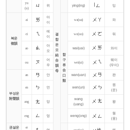
yu
위
ying
(ing)
잉
(u)
아
ai
wa
(ua)
와
이
에
ei
wo
(uo)
워
결
이
복운
합
複韻
운
아
ao
wai
(uai)
와이
모
오
합
結
어
구
웨이
合
ou
wei
(ui)
우
류
(우이)
韻
合
母
an
안
wan
(uan)
완
口
類
원
en
언
wen
(un)
(운)
부성운
附聲韻
wang
ang
앙
왕
(uang)
웡
eng
엉
weng
(ong)
(웅)
권설운
er