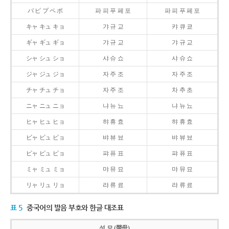
パ ピ プ ペ ポ
파 피 푸 페 포
파 피 푸 페 포
キャ キュ キョ
갸 규 교
캬 큐 쿄
ギャ ギュ ギョ
갸 규 교
갸 규 교
シャ シュ ショ
샤 슈 쇼
샤 슈 쇼
ジャ ジュ ジョ
자 주 조
자 주 조
チャ チュ チョ
자 주 조
차 추 초
ニャ ニュ ニョ
냐 뉴 뇨
냐 뉴 뇨
ヒャ ヒュ ヒョ
햐 휴 효
햐 휴 효
ビャ ビュ ビョ
뱌 뷰 뵤
뱌 뷰 뵤
ピャ ピュ ピョ
퍄 퓨 표
퍄 퓨 표
ミャ ミュ ミョ
먀 뮤 묘
먀 뮤 묘
リャ リュ リョ
랴 류 료
랴 류 료
표 5
중국어의 발음 부호와 한글 대조표
성 모 (聲母)