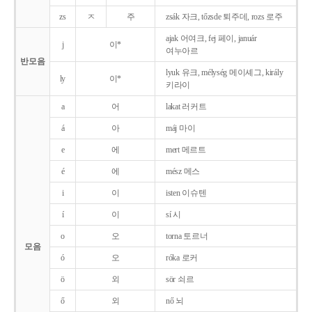
zs
ㅈ
주
zsák 자크, tőzsde 퇴주데, rozs 로주
ajak 어여크, fej 페이, január
j
이*
여누아르
반모음
lyuk 유크, mélység 메이셰그, király
ly
이*
키라이
a
어
lakat 러커트
á
아
máj 마이
e
에
mert 메르트
é
에
mész 메스
i
이
isten 이슈텐
í
이
sí 시
o
오
torna 토르너
모음
ó
오
róka 로커
ö
외
sör 쇠르
ő
외
nő 뇌