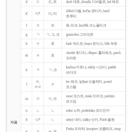
d
ㄷ
드, 트
dech 데흐, divadlo 디바들로, led 레트
d'ábel 댜벨, lod'ka 로티카, hrud'
d'
디*
디, 티
흐루티
f
ㅍ
프
fík 피크, knoflík 크노플리크
g
ㄱ
ㄱ, 그, 크
gramofon 그라모폰
h
ㅎ
흐
hadr 하드르, hmyz 흐미스, bůh 부흐
choditi 호디티, chlapec 흘라페츠, prach
ch
ㅎ
흐
프라흐
kachna 카흐나, nikdy 니크디, padák
k
ㅋ
ㄱ, 크
파다크
ㄹ,
lev 레프, šplhati 슈플하티, postel
l
ㄹ
ㄹㄹ
포스텔
most 모스트, mrak 므라크, podzim
m
ㅁ
ㅁ, 므
포드짐
n
ㄴ
ㄴ
noha 노하, podmínka 포드민카
ň
니*
ㄴ
němý 네미, sáňky 산키, Plzeň 플젠
자음
Praha 프라하, koroptev 코롭테프, strop
p
ㅍ
ㅂ, 프