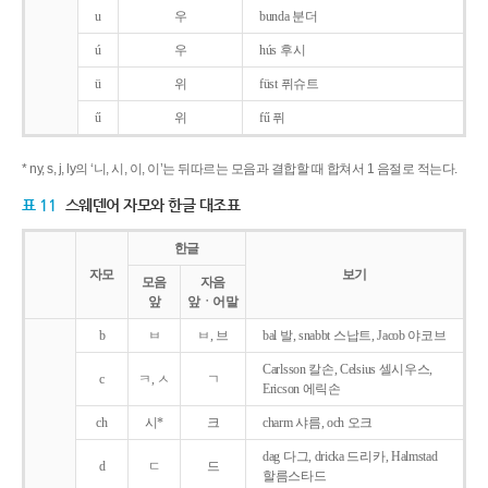
u
우
bunda 분더
ú
우
hús 후시
ü
위
füst 퓌슈트
ű
위
fű 퓌
* ny, s, j, ly의 ‘니, 시, 이, 이’는 뒤따르는 모음과 결합할 때 합쳐서 1 음절로 적는다.
표 11
스웨덴어 자모와 한글 대조표
한글
자모
보기
모음
자음
앞
앞ㆍ어말
b
ㅂ
ㅂ, 브
bal 발, snabbt 스납트, Jacob 야코브
Carlsson 칼손, Celsius 셀시우스,
c
ㅋ, ㅅ
ㄱ
Ericson 에릭손
ch
시*
크
charm 샤름, och 오크
dag 다그, dricka 드리카, Halmstad
d
ㄷ
드
할름스타드