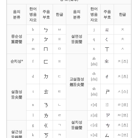
한어
한어
음의
주음
음의
주음
병음
한글
병음
한글
분류
부호
분류
부호
자모
자모
b
ㅂ
j
ㅈ
중순성
설면성
p
ㅍ
q
ㅊ
重脣聲
舌面聲
m
ㅁ
x
ㅅ
zh
순치성*
f
ㅍ
ㅈ [즈]
[zhi]
ch
d
ㄷ
ㅊ [츠]
교설첨성
[chi]
翹舌尖聲
sh
t
ㅌ
ㅅ [스]
설첨성
[shi]
舌尖聲
ㄖ
n
ㄴ
r [ri]
ㄹ [르]
l
ㄹ
z [zi]
ㅉ [쯔]
설치성
g
ㄱ
c [ci]
ㅊ [츠]
舌齒聲
설근성
k
ㅋ
s [si]
ㅆ [쓰]
舌根聲