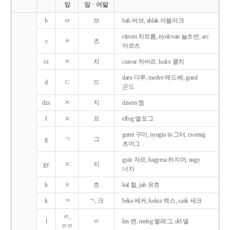
앞
앞ㆍ어말
b
ㅂ
브
bab 버브, ablak 어블러크
citrom 치트롬, nyolcvan 뇰츠번, arc
c
ㅊ
츠
어르츠
cs
ㅊ
치
csavar 처버르, kulcs 쿨치
daru 더루, medve 메드베, gond
d
ㄷ
드
곤드
dzs
ㅈ
지
dzsem 젬
f
ㅍ
프
elfog 엘포그
gumi 구미, nyugta 뉴그터, csomag
g
ㄱ
그
초머그
gyár 자르, hagyma 허지머, nagy
gy
ㅈ
지
너지
h
ㅎ
흐
hal 헐, juh 유흐
k
ㅋ
ㄱ, 크
béka 베커, keksz 켁스, szék 세크
ㄹ,
l
ㄹ
len 렌, meleg 멜레그, dél 델
ㄹㄹ