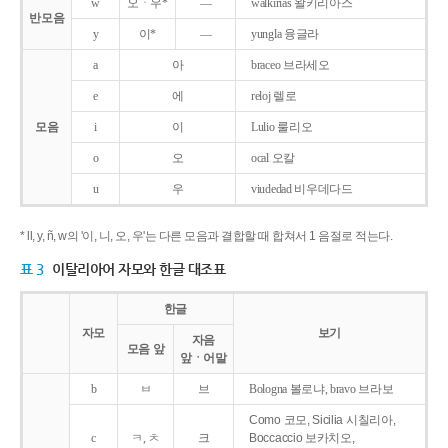
w
오ㆍ우*
―
walkirias 왈키리아스
반모음
y
이*
―
yungla 융글라
a
아
braceo 브라세오
e
에
reloj 렐로
모음
i
이
Lulio 룰리오
o
오
ocal 오칼
u
우
viudedad 비우데다드
* ll, y, ñ, w의 '이, 니, 오, 우'는 다른 모음과 결합할 때 합쳐서 1 음절로 적는다.
표 3
이탈리아어 자모와 한글 대조표
한글
자모
보기
자음
모음 앞
앞ㆍ어말
b
ㅂ
브
Bologna 볼로냐, bravo 브라보
Como 코모, Sicilia 시칠리아,
c
ㅋ, ㅊ
크
Boccaccio 보카치오,