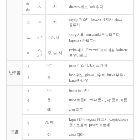
dż,
ㅈ
치
drzewo 제보, łodż 워치
drz
czysty 치스티, beczka 베치카, klucz
cz
ㅊ
치
클루치
szary 샤리, musztarda 무슈타르다,
sz
시*
슈, 시
kapelusz 카펠루시
ㅈ,
rzeka 제카, Przemyśl 프셰미실, kołnierz
rz
주, 슈, 시
시*
코우니에시
j
이*
jasny 야스니, kraj 크라이
반모음
łono 워노, głowa 그워바, bułka 부우카,
ł
우
kanał 카나우
a
아
trawa 트라바
ą̨
옹
trąba 트롱바, mąka 몽카, kąt 콩트, tą 통
e
에
zero 제로
kępa 켕파, węgorz 벵고시, Częstochowa
ę
엥, 에
쳉스토호바, proszę 프로셰
모음
i
이
zima 지마