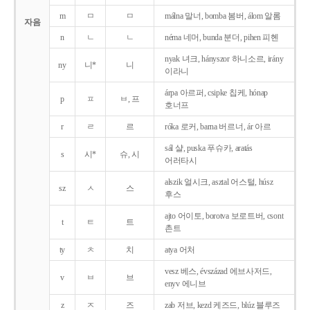
m
ㅁ
ㅁ
málna 말너, bomba 봄버, álom 알롬
자음
n
ㄴ
ㄴ
néma 네머, bunda 분더, pihen 피헨
nyak 녀크, hányszor 하니소르, irány
ny
니*
니
이라니
árpa 아르퍼, csipke 칩케, hónap
p
ㅍ
ㅂ, 프
호너프
r
ㄹ
르
róka 로커, barna 버르너, ár 아르
sál 샬, puska 푸슈카, aratás
s
시*
슈, 시
어러타시
alszik 얼시크, asztal 어스털, húsz
sz
ㅅ
스
후스
ajto 어이토, borotva 보로트버, csont
t
ㅌ
트
촌트
ty
ㅊ
치
atya 어처
vesz 베스, évszázad 에브사저드,
v
ㅂ
브
enyv 에니브
z
ㅈ
즈
zab 저브, kezd 케즈드, blúz 블루즈