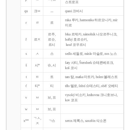
스트로프
qu
크ㅂ
ㅡ
quasi 크바시
ruka 루카, harmonika 하르모니카, mír
r
ㄹ
르
미르
르주,
řeka 르제카, námořník 나모르주니크,
ř
르ㅈ
르슈,
hořký 호르슈키,
르시
kouř 코우르시
s
ㅅ
스
sedlo 세들로, máslo 마슬로, nos 노스
šaty 샤티, Šternberk 슈테른베르크,
š
시*
슈, 시
koš 코시
t
ㅌ
트
tam 탐, matka 마트카, bolest 볼레스트
t'
티*
티
tělo 텔로, štěstí 슈테스티, obět' 오베티
vysoký 비소키, knihovna 크니호브나,
v
ㅂ
브, 프
kov 코프
w
ㅂ
브, 프
ㄱㅅ,
x**
ㄱ스
xerox 제록스, saxofón 삭소폰
ㅈ