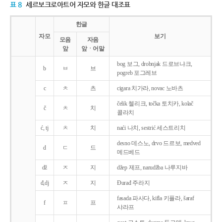
표 8
세르보크로아트어 자모와 한글 대조표
한글
자모
보기
모음
자음
앞
앞ㆍ어말
bog 보그, drobnjak 드로브냐크,
b
ㅂ
브
pogreb 포그레브
c
ㅊ
츠
cigara 치가라, novac 노바츠
čelik 첼리크, točka 토치카, kolač
č
ㅊ
치
콜라치
ć, tj
ㅊ
치
naći 나치, sestrić 세스트리치
desno 데스노, drvo 드르보, medved
d
ㄷ
드
메드베드
dž
ㅈ
지
džep 제프, narudžba 나루지바
đ,dj
ㅈ
지
Ðurađ 주라지
fasada 파사다, kifla 키플라, šaraf
f
ㅍ
프
샤라프