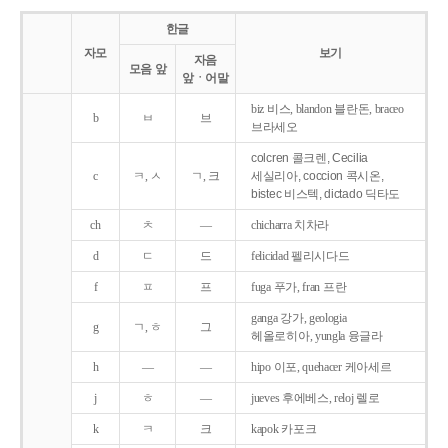
한글
자모
보기
자음
모음 앞
앞ㆍ어말
biz 비스, blandon 블란돈, braceo
b
ㅂ
브
브라세오
colcren 콜크렌, Cecilia
c
ㅋ, ㅅ
ㄱ, 크
세실리아, coccion 콕시온,
bistec 비스텍, dictado 딕타도
ch
ㅊ
―
chicharra 치차라
d
ㄷ
드
felicidad 펠리시다드
f
ㅍ
프
fuga 푸가, fran 프란
ganga 강가, geologia
g
ㄱ, ㅎ
그
헤올로히아, yungla 융글라
h
―
―
hipo 이포, quehacer 케아세르
j
ㅎ
―
jueves 후에베스, reloj 렐로
k
ㅋ
크
kapok 카포크