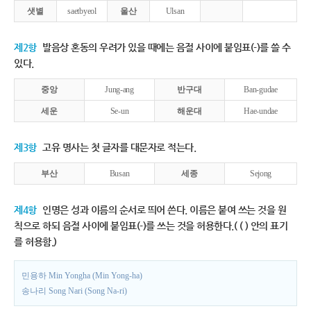
샛별
saetbyeol
울산
Ulsan
제2항
발음상 혼동의 우려가 있을 때에는 음절 사이에 붙임표(-)를 쓸 수
있다.
중앙
Jung-ang
반구대
Ban-gudae
세운
Se-un
해운대
Hae-undae
제3항
고유 명사는 첫 글자를 대문자로 적는다.
부산
Busan
세종
Sejong
제4항
인명은 성과 이름의 순서로 띄어 쓴다. 이름은 붙여 쓰는 것을 원
칙으로 하되 음절 사이에 붙임표(-)를 쓰는 것을 허용한다.( ( ) 안의 표기
를 허용함.)
민용하 Min Yongha (Min Yong-ha)
송나리 Song Nari (Song Na-ri)