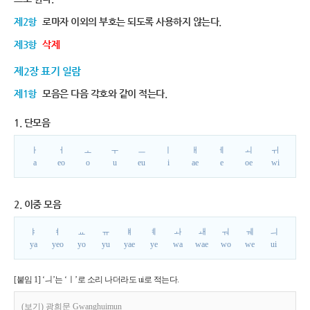
제2항
로마자 이외의 부호는 되도록 사용하지 않는다.
제3항
삭제
제2장 표기 일람
제1항
모음은 다음 각호와 같이 적는다.
1. 단모음
ㅏ
ㅓ
ㅗ
ㅜ
ㅡ
ㅣ
ㅐ
ㅔ
ㅚ
ㅟ
a
eo
o
u
eu
i
ae
e
oe
wi
2. 이중 모음
ㅑ
ㅕ
ㅛ
ㅠ
ㅒ
ㅖ
ㅘ
ㅙ
ㅝ
ㅞ
ㅢ
ya
yeo
yo
yu
yae
ye
wa
wae
wo
we
ui
[붙임 1] ‘ㅢ’는 ‘ㅣ’로 소리 나더라도 ui로 적는다.
(보기) 광희문 Gwanghuimun