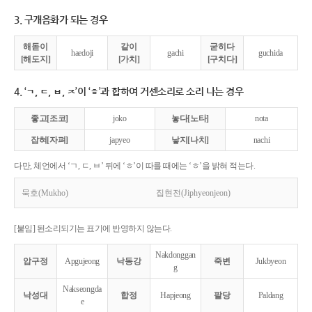
3. 구개음화가 되는 경우
해돋이
같이
굳히다
haedoji
gachi
guchida
[해도지]
[가치]
[구치다]
4. ‘ㄱ, ㄷ, ㅂ, ㅈ’이 ‘ㅎ’과 합하여 거센소리로 소리 나는 경우
좋고[조코]
joko
놓다[노타]
nota
잡혀[자펴]
japyeo
낳지[나치]
nachi
다만, 체언에서 ‘ㄱ, ㄷ, ㅂ’ 뒤에 ‘ㅎ’이 따를 때에는 ‘ㅎ’을 밝혀 적는다.
묵호(Mukho)
집현전(Jiphyeonjeon)
[붙임] 된소리되기는 표기에 반영하지 않는다.
Nakdonggan
압구정
Apgujeong
낙동강
죽변
Jukbyeon
g
Nakseongda
낙성대
합정
Hapjeong
팔당
Paldang
e