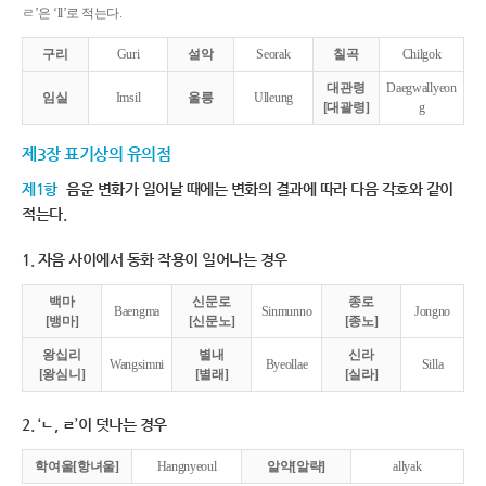
ㄹ’은 ‘ll’로 적는다.
구리
Guri
설악
Seorak
칠곡
Chilgok
대관령
Daegwallyeon
임실
Imsil
울릉
Ulleung
[대괄령]
g
제3장 표기상의 유의점
제1항
음운 변화가 일어날 때에는 변화의 결과에 따라 다음 각호와 같이
적는다.
1. 자음 사이에서 동화 작용이 일어나는 경우
백마
신문로
종로
Baengma
Sinmunno
Jongno
[뱅마]
[신문노]
[종노]
왕십리
별내
신라
Wangsimni
Byeollae
Silla
[왕심니]
[별래]
[실라]
2. ‘ㄴ, ㄹ’이 덧나는 경우
학여울[항녀울]
Hangnyeoul
알약[알략]
allyak