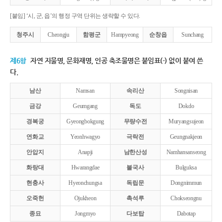
[붙임] ‘시, 군, 읍’의 행정 구역 단위는 생략할 수 있다.
청주시
Cheongju
함평군
Hampyeong
순창읍
Sunchang
제6항
자연 지물명, 문화재명, 인공 축조물명은 붙임표(-) 없이 붙여 쓴
다.
남산
Namsan
속리산
Songnisan
금강
Geumgang
독도
Dokdo
경복궁
Gyeongbokgung
무량수전
Muryangsujeon
연화교
Yeonhwagyo
극락전
Geungnakjeon
안압지
Anapji
남한산성
Namhansanseong
화랑대
Hwarangdae
불국사
Bulguksa
현충사
Hyeonchungsa
독립문
Dongnimmun
오죽헌
Ojukheon
촉석루
Chokseongnu
종묘
Jongmyo
다보탑
Dabotap