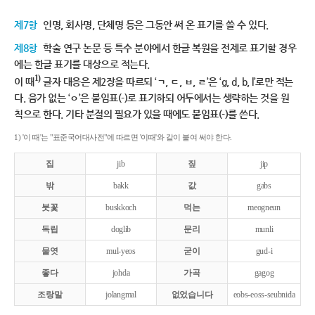
제7항
인명, 회사명, 단체명 등은 그동안 써 온 표기를 쓸 수 있다.
제8항
학술 연구 논문 등 특수 분야에서 한글 복원을 전제로 표기할 경우
에는 한글 표기를 대상으로 적는다.
1)
이 때
글자 대응은 제2장을 따르되 ‘ㄱ, ㄷ, ㅂ, ㄹ’은 ‘g, d, b, l’로만 적는
다. 음가 없는 ‘ㅇ’은 붙임표(-)로 표기하되 어두에서는 생략하는 것을 원
칙으로 한다. 기타 분절의 필요가 있을 때에도 붙임표(-)를 쓴다.
1) '이 때'는 "표준국어대사전"에 따르면 '이때'와 같이 붙여 써야 한다.
집
jib
짚
jip
밖
bakk
값
gabs
붓꽃
buskkoch
먹는
meogneun
독립
doglib
문리
munli
물엿
mul-yeos
굳이
gud-i
좋다
johda
가곡
gagog
조랑말
jolangmal
없었습니다
eobs-eoss-seubnida