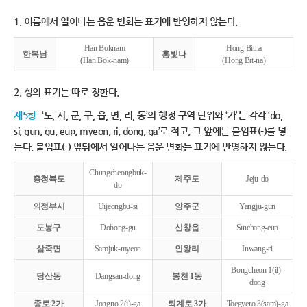
1. 이름에서 일어나는 음운 변화는 표기에 반영하지 않는다.
Han Boknam
Hong Bitna
한복남
홍빛나
(Han Bok-nam)
(Hong Bit-na)
2. 성의 표기는 따로 정한다.
제5항
‘도, 시, 군, 구, 읍, 면, 리, 동’의 행정 구역 단위와 ‘가’는 각각 ‘do,
si, gun, gu, eup, myeon, ri, dong, ga’로 적고, 그 앞에는 붙임표(-)를 넣
는다. 붙임표(-) 앞뒤에서 일어나는 음운 변화는 표기에 반영하지 않는다.
Chungcheongbuk-
충청북도
제주도
Jeju-do
do
의정부시
Uijeongbu-si
양주군
Yangju-gun
도봉구
Dobong-gu
신창읍
Sinchang-eup
삼죽면
Samjuk-myeon
인왕리
Inwang-ri
Bongcheon 1(il)-
당산동
Dangsan-dong
봉천 1동
dong
종로 2가
Jongno 2(i)-ga
퇴계로 3가
Toegyero 3(sam)-ga