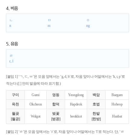
4. 비음
ㄴ
ㅁ
ㅇ
n
m
ng
5. 유음
ㄹ
r, l
[붙임 1] ‘ㄱ, ㄷ, ㅂ’은 모음 앞에서는 ‘g, d, b’로, 자음 앞이나 어말에서는 ‘k, t, p’로
적는다.([ ] 안의 발음에 따라 표기함.)
구미
Gumi
영동
Yeongdong
백암
Baegam
옥천
Okcheon
합덕
Hapdeok
호법
Hobeop
월곶
벚꽃
한밭
Wolgot
beotkkot
Hanbat
[월곧]
[벋꼳]
[한받]
[붙임 2] ‘ㄹ’은 모음 앞에서는 ‘r’로, 자음 앞이나 어말에서는 ‘l’로 적는다. 단, ‘ㄹ