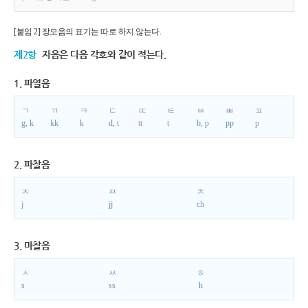
[붙임 2] 장모음의 표기는 따로 하지 않는다.
제2항
자음은 다음 각호와 같이 적는다.
1. 파열음
ㄱ
ㄲ
ㅋ
ㄷ
ㄸ
ㅌ
ㅂ
ㅃ
ㅍ
g, k
kk
k
d, t
tt
t
b, p
pp
p
2. 파찰음
ㅈ
ㅉ
ㅊ
j
jj
ch
3. 마찰음
ㅅ
ㅆ
ㅎ
s
ss
h