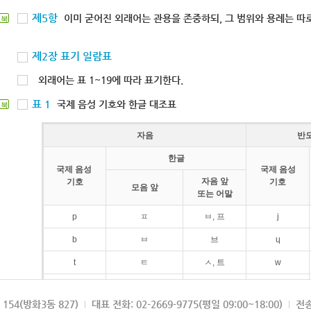
제5항
이미 굳어진 외래어는 관용을 존중하되, 그 범위와 용례는 따로
북
제2장 표기 일람표
외래어는 표 1~19에 따라 표기한다.
표 1
국제 음성 기호와 한글 대조표
북
자음
반
한글
국제 음성
국제 음성
자음 앞
기호
기호
모음 앞
또는 어말
p
ㅍ
ㅂ, 프
j
b
ㅂ
브
ɥ
t
ㅌ
ㅅ, 트
w
d
ㄷ
드
154(방화3동 827)
대표 전화: 02-2669-9775(평일 09:00~18:00)
전송
k
ㅋ
ㄱ, 크