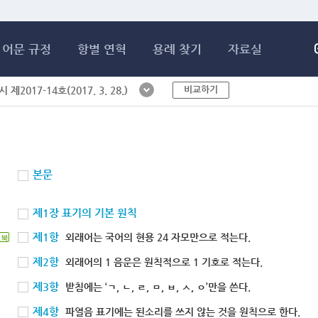
메인콘텐츠 바로가기
어문 규정
항별 연혁
용례 찾기
자료실
비교하기
제2017-14호(2017. 3. 28.)
본문
제1장 표기의 기본 원칙
제1항
외래어는 국어의 현용 24 자모만으로 적는다.
북
제2항
외래어의 1 음운은 원칙적으로 1 기호로 적는다.
제3항
받침에는 ‘ㄱ, ㄴ, ㄹ, ㅁ, ㅂ, ㅅ, ㅇ’만을 쓴다.
제4항
파열음 표기에는 된소리를 쓰지 않는 것을 원칙으로 한다.