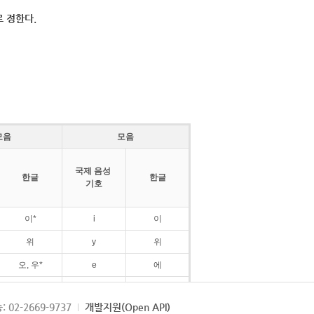
 정한다.
모음
모음
국제 음성
한글
한글
기호
이*
i
이
위
y
위
오, 우*
e
에
ø
외
: 02-2669-9737
개발지원(Open API)
ɛ
에