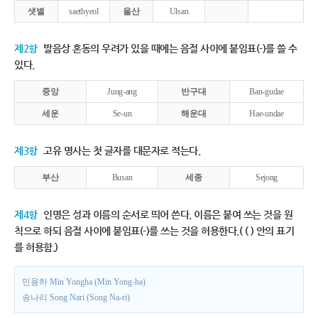
샛별
saetbyeol
울산
Ulsan
제2항
발음상 혼동의 우려가 있을 때에는 음절 사이에 붙임표(-)를 쓸 수
있다.
중앙
Jung-ang
반구대
Ban-gudae
세운
Se-un
해운대
Hae-undae
제3항
고유 명사는 첫 글자를 대문자로 적는다.
부산
Busan
세종
Sejong
제4항
인명은 성과 이름의 순서로 띄어 쓴다. 이름은 붙여 쓰는 것을 원
칙으로 하되 음절 사이에 붙임표(-)를 쓰는 것을 허용한다.( ( ) 안의 표기
를 허용함.)
민용하 Min Yongha (Min Yong-ha)
송나리 Song Nari (Song Na-ri)