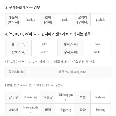
3. 구개음화가 되는 경우
해돋이
같이
굳히다
haedoji
gachi
guchida
[해도지]
[가치]
[구치다]
4. ‘ㄱ, ㄷ, ㅂ, ㅈ’이 ‘ㅎ’과 합하여 거센소리로 소리 나는 경우
좋고[조코]
joko
놓다[노타]
nota
잡혀[자펴]
japyeo
낳지[나치]
nachi
다만, 체언에서 ‘ㄱ, ㄷ, ㅂ’ 뒤에 ‘ㅎ’이 따를 때에는 ‘ㅎ’을 밝혀 적는다.
묵호(Mukho)
집현전(Jiphyeonjeon)
[붙임] 된소리되기는 표기에 반영하지 않는다.
Nakdonggan
압구정
Apgujeong
낙동강
죽변
Jukbyeon
g
Nakseongda
낙성대
합정
Hapjeong
팔당
Paldang
e