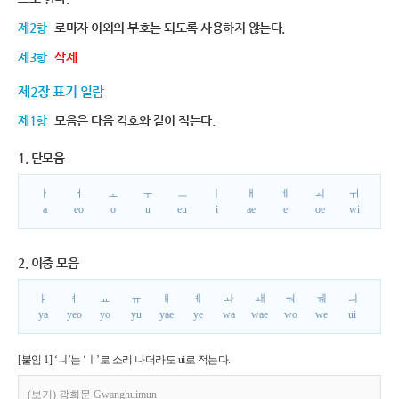
제2항
로마자 이외의 부호는 되도록 사용하지 않는다.
제3항
삭제
제2장 표기 일람
제1항
모음은 다음 각호와 같이 적는다.
1. 단모음
ㅏ
ㅓ
ㅗ
ㅜ
ㅡ
ㅣ
ㅐ
ㅔ
ㅚ
ㅟ
a
eo
o
u
eu
i
ae
e
oe
wi
2. 이중 모음
ㅑ
ㅕ
ㅛ
ㅠ
ㅒ
ㅖ
ㅘ
ㅙ
ㅝ
ㅞ
ㅢ
ya
yeo
yo
yu
yae
ye
wa
wae
wo
we
ui
[붙임 1] ‘ㅢ’는 ‘ㅣ’로 소리 나더라도 ui로 적는다.
(보기) 광희문 Gwanghuimun