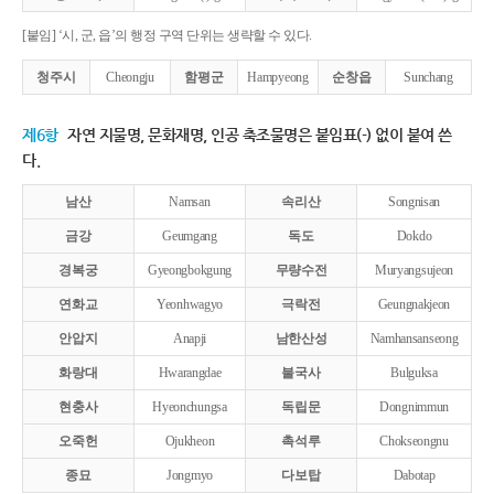
[붙임] ‘시, 군, 읍’의 행정 구역 단위는 생략할 수 있다.
청주시
Cheongju
함평군
Hampyeong
순창읍
Sunchang
제6항
자연 지물명, 문화재명, 인공 축조물명은 붙임표(-) 없이 붙여 쓴
다.
남산
Namsan
속리산
Songnisan
금강
Geumgang
독도
Dokdo
경복궁
Gyeongbokgung
무량수전
Muryangsujeon
연화교
Yeonhwagyo
극락전
Geungnakjeon
안압지
Anapji
남한산성
Namhansanseong
화랑대
Hwarangdae
불국사
Bulguksa
현충사
Hyeonchungsa
독립문
Dongnimmun
오죽헌
Ojukheon
촉석루
Chokseongnu
종묘
Jongmyo
다보탑
Dabotap