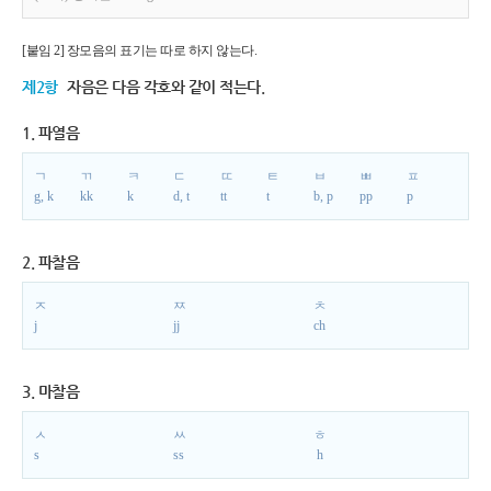
[붙임 2] 장모음의 표기는 따로 하지 않는다.
제2항
자음은 다음 각호와 같이 적는다.
1. 파열음
ㄱ
ㄲ
ㅋ
ㄷ
ㄸ
ㅌ
ㅂ
ㅃ
ㅍ
g, k
kk
k
d, t
tt
t
b, p
pp
p
2. 파찰음
ㅈ
ㅉ
ㅊ
j
jj
ch
3. 마찰음
ㅅ
ㅆ
ㅎ
s
ss
h