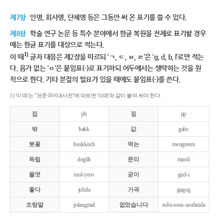
제7항
인명, 회사명, 단체명 등은 그동안 써 온 표기를 쓸 수 있다.
제8항
학술 연구 논문 등 특수 분야에서 한글 복원을 전제로 표기할 경우
에는 한글 표기를 대상으로 적는다.
1)
이 때
글자 대응은 제2장을 따르되 ‘ㄱ, ㄷ, ㅂ, ㄹ’은 ‘g, d, b, l’로만 적는
다. 음가 없는 ‘ㅇ’은 붙임표(-)로 표기하되 어두에서는 생략하는 것을 원
칙으로 한다. 기타 분절의 필요가 있을 때에도 붙임표(-)를 쓴다.
1) '이 때'는 "표준국어대사전"에 따르면 '이때'와 같이 붙여 써야 한다.
집
jib
짚
jip
밖
bakk
값
gabs
붓꽃
buskkoch
먹는
meogneun
독립
doglib
문리
munli
물엿
mul-yeos
굳이
gud-i
좋다
johda
가곡
gagog
조랑말
jolangmal
없었습니다
eobs-eoss-seubnida