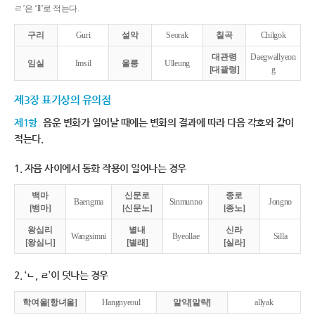
ㄹ’은 ‘ll’로 적는다.
구리
Guri
설악
Seorak
칠곡
Chilgok
대관령
Daegwallyeon
임실
Imsil
울릉
Ulleung
[대괄령]
g
제3장 표기상의 유의점
제1항
음운 변화가 일어날 때에는 변화의 결과에 따라 다음 각호와 같이
적는다.
1. 자음 사이에서 동화 작용이 일어나는 경우
백마
신문로
종로
Baengma
Sinmunno
Jongno
[뱅마]
[신문노]
[종노]
왕십리
별내
신라
Wangsimni
Byeollae
Silla
[왕심니]
[별래]
[실라]
2. ‘ㄴ, ㄹ’이 덧나는 경우
학여울[항녀울]
Hangnyeoul
알약[알략]
allyak