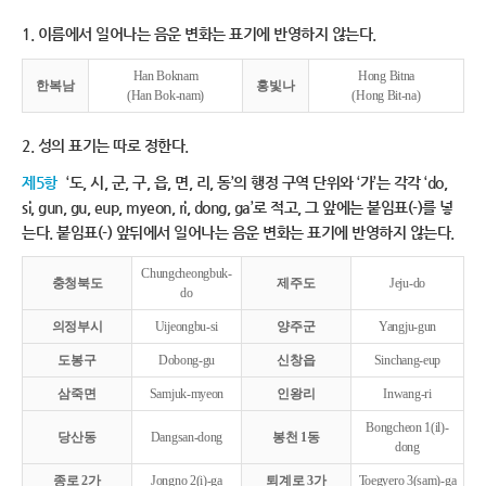
1. 이름에서 일어나는 음운 변화는 표기에 반영하지 않는다.
Han Boknam
Hong Bitna
한복남
홍빛나
(Han Bok-nam)
(Hong Bit-na)
2. 성의 표기는 따로 정한다.
제5항
‘도, 시, 군, 구, 읍, 면, 리, 동’의 행정 구역 단위와 ‘가’는 각각 ‘do,
si, gun, gu, eup, myeon, ri, dong, ga’로 적고, 그 앞에는 붙임표(-)를 넣
는다. 붙임표(-) 앞뒤에서 일어나는 음운 변화는 표기에 반영하지 않는다.
Chungcheongbuk-
충청북도
제주도
Jeju-do
do
의정부시
Uijeongbu-si
양주군
Yangju-gun
도봉구
Dobong-gu
신창읍
Sinchang-eup
삼죽면
Samjuk-myeon
인왕리
Inwang-ri
Bongcheon 1(il)-
당산동
Dangsan-dong
봉천 1동
dong
종로 2가
Jongno 2(i)-ga
퇴계로 3가
Toegyero 3(sam)-ga