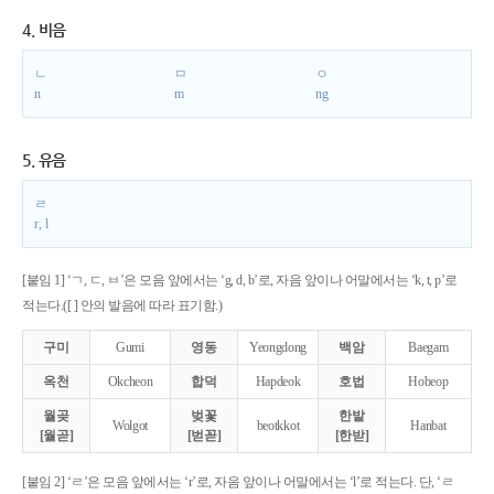
4. 비음
ㄴ
ㅁ
ㅇ
n
m
ng
5. 유음
ㄹ
r, l
[붙임 1] ‘ㄱ, ㄷ, ㅂ’은 모음 앞에서는 ‘g, d, b’로, 자음 앞이나 어말에서는 ‘k, t, p’로
적는다.([ ] 안의 발음에 따라 표기함.)
구미
Gumi
영동
Yeongdong
백암
Baegam
옥천
Okcheon
합덕
Hapdeok
호법
Hobeop
월곶
벚꽃
한밭
Wolgot
beotkkot
Hanbat
[월곧]
[벋꼳]
[한받]
[붙임 2] ‘ㄹ’은 모음 앞에서는 ‘r’로, 자음 앞이나 어말에서는 ‘l’로 적는다. 단, ‘ㄹ