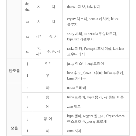
dż,
ㅈ
치
drzewo 제보, łodż 워치
drz
czysty 치스티, beczka 베치카, klucz
cz
ㅊ
치
클루치
szary 샤리, musztarda 무슈타르다,
sz
시*
슈, 시
kapelusz 카펠루시
ㅈ,
rzeka 제카, Przemyśl 프셰미실, kołnierz
rz
주, 슈, 시
시*
코우니에시
j
이*
jasny 야스니, kraj 크라이
반모음
łono 워노, głowa 그워바, bułka 부우카,
ł
우
kanał 카나우
a
아
trawa 트라바
ą̨
옹
trąba 트롱바, mąka 몽카, kąt 콩트, tą 통
e
에
zero 제로
kępa 켕파, węgorz 벵고시, Częstochowa
ę
엥, 에
쳉스토호바, proszę 프로셰
모음
i
이
zima 지마