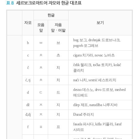
표 8
세르보크로아트어 자모와 한글 대조표
한글
자모
보기
모음
자음
앞
앞ㆍ어말
bog 보그, drobnjak 드로브냐크,
b
ㅂ
브
pogreb 포그레브
c
ㅊ
츠
cigara 치가라, novac 노바츠
čelik 첼리크, točka 토치카, kolač
č
ㅊ
치
콜라치
ć, tj
ㅊ
치
naći 나치, sestrić 세스트리치
desno 데스노, drvo 드르보, medved
d
ㄷ
드
메드베드
dž
ㅈ
지
džep 제프, narudžba 나루지바
đ,dj
ㅈ
지
Ðurađ 주라지
fasada 파사다, kifla 키플라, šaraf
f
ㅍ
프
샤라프