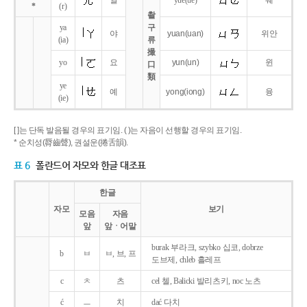
얼
yue
(ue)
웨
*
(r)
촬
ya
구
야
yuan
(uan)
위안
(ia)
류
撮
yo
요
yun
(un)
윈
口
類
ye
예
yong
(iong)
융
(ie)
[ ]는 단독 발음될 경우의 표기임. ( )는 자음이 선행할 경우의 표기임.
* 순치성(脣齒聲), 권설운(捲舌韻).
표 6
폴란드어 자모와 한글 대조표
한글
자모
보기
모음
자음
앞
앞ㆍ어말
burak 부라크, szybko 십코, dobrze
b
ㅂ
ㅂ, 브, 프
도브제, chleb 흘레프
c
ㅊ
츠
cel 첼, Balicki 발리츠키, noc 노츠
ć
ㅡ
치
dać 다치