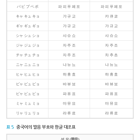
パ ピ プ ペ ポ
파 피 푸 페 포
파 피 푸 페 포
キャ キュ キョ
갸 규 교
캬 큐 쿄
ギャ ギュ ギョ
갸 규 교
갸 규 교
シャ シュ ショ
샤 슈 쇼
샤 슈 쇼
ジャ ジュ ジョ
자 주 조
자 주 조
チャ チュ チョ
자 주 조
차 추 초
ニャ ニュ ニョ
냐 뉴 뇨
냐 뉴 뇨
ヒャ ヒュ ヒョ
햐 휴 효
햐 휴 효
ビャ ビュ ビョ
뱌 뷰 뵤
뱌 뷰 뵤
ピャ ピュ ピョ
퍄 퓨 표
퍄 퓨 표
ミャ ミュ ミョ
먀 뮤 묘
먀 뮤 묘
リャ リュ リョ
랴 류 료
랴 류 료
표 5
중국어의 발음 부호와 한글 대조표
성 모 (聲母)