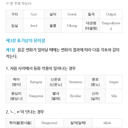
ㄹ’은 ‘ll’로 적는다.
구리
Guri
설악
Seorak
칠곡
Chilgok
대관령
Daegwallyeon
임실
Imsil
울릉
Ulleung
[대괄령]
g
제3장 표기상의 유의점
제1항
음운 변화가 일어날 때에는 변화의 결과에 따라 다음 각호와 같이
적는다.
1. 자음 사이에서 동화 작용이 일어나는 경우
백마
신문로
종로
Baengma
Sinmunno
Jongno
[뱅마]
[신문노]
[종노]
왕십리
별내
신라
Wangsimni
Byeollae
Silla
[왕심니]
[별래]
[실라]
2. ‘ㄴ, ㄹ’이 덧나는 경우
학여울[항녀울]
Hangnyeoul
알약[알략]
allyak