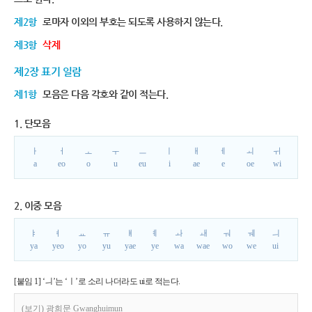
제2항
로마자 이외의 부호는 되도록 사용하지 않는다.
제3항
삭제
제2장 표기 일람
제1항
모음은 다음 각호와 같이 적는다.
1. 단모음
ㅏ
ㅓ
ㅗ
ㅜ
ㅡ
ㅣ
ㅐ
ㅔ
ㅚ
ㅟ
a
eo
o
u
eu
i
ae
e
oe
wi
2. 이중 모음
ㅑ
ㅕ
ㅛ
ㅠ
ㅒ
ㅖ
ㅘ
ㅙ
ㅝ
ㅞ
ㅢ
ya
yeo
yo
yu
yae
ye
wa
wae
wo
we
ui
[붙임 1] ‘ㅢ’는 ‘ㅣ’로 소리 나더라도 ui로 적는다.
(보기) 광희문 Gwanghuimun