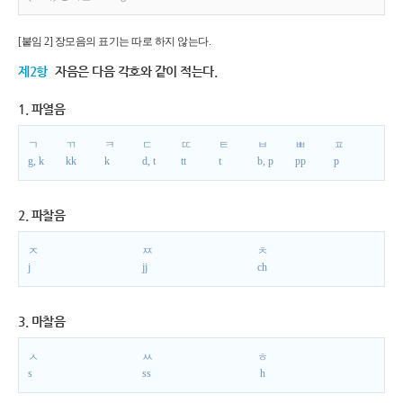
[붙임 2] 장모음의 표기는 따로 하지 않는다.
제2항
자음은 다음 각호와 같이 적는다.
1. 파열음
ㄱ
ㄲ
ㅋ
ㄷ
ㄸ
ㅌ
ㅂ
ㅃ
ㅍ
g, k
kk
k
d, t
tt
t
b, p
pp
p
2. 파찰음
ㅈ
ㅉ
ㅊ
j
jj
ch
3. 마찰음
ㅅ
ㅆ
ㅎ
s
ss
h