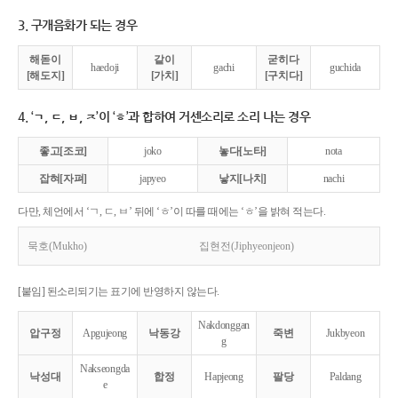
3. 구개음화가 되는 경우
해돋이
같이
굳히다
haedoji
gachi
guchida
[해도지]
[가치]
[구치다]
4. ‘ㄱ, ㄷ, ㅂ, ㅈ’이 ‘ㅎ’과 합하여 거센소리로 소리 나는 경우
좋고[조코]
joko
놓다[노타]
nota
잡혀[자펴]
japyeo
낳지[나치]
nachi
다만, 체언에서 ‘ㄱ, ㄷ, ㅂ’ 뒤에 ‘ㅎ’이 따를 때에는 ‘ㅎ’을 밝혀 적는다.
묵호(Mukho)
집현전(Jiphyeonjeon)
[붙임] 된소리되기는 표기에 반영하지 않는다.
Nakdonggan
압구정
Apgujeong
낙동강
죽변
Jukbyeon
g
Nakseongda
낙성대
합정
Hapjeong
팔당
Paldang
e