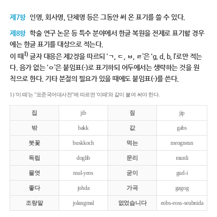
제7항
인명, 회사명, 단체명 등은 그동안 써 온 표기를 쓸 수 있다.
제8항
학술 연구 논문 등 특수 분야에서 한글 복원을 전제로 표기할 경우
에는 한글 표기를 대상으로 적는다.
1)
이 때
글자 대응은 제2장을 따르되 ‘ㄱ, ㄷ, ㅂ, ㄹ’은 ‘g, d, b, l’로만 적는
다. 음가 없는 ‘ㅇ’은 붙임표(-)로 표기하되 어두에서는 생략하는 것을 원
칙으로 한다. 기타 분절의 필요가 있을 때에도 붙임표(-)를 쓴다.
1) '이 때'는 "표준국어대사전"에 따르면 '이때'와 같이 붙여 써야 한다.
집
jib
짚
jip
밖
bakk
값
gabs
붓꽃
buskkoch
먹는
meogneun
독립
doglib
문리
munli
물엿
mul-yeos
굳이
gud-i
좋다
johda
가곡
gagog
조랑말
jolangmal
없었습니다
eobs-eoss-seubnida