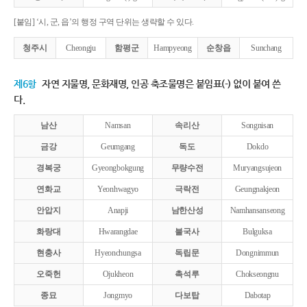
[붙임] ‘시, 군, 읍’의 행정 구역 단위는 생략할 수 있다.
청주시
Cheongju
함평군
Hampyeong
순창읍
Sunchang
제6항
자연 지물명, 문화재명, 인공 축조물명은 붙임표(-) 없이 붙여 쓴
다.
남산
Namsan
속리산
Songnisan
금강
Geumgang
독도
Dokdo
경복궁
Gyeongbokgung
무량수전
Muryangsujeon
연화교
Yeonhwagyo
극락전
Geungnakjeon
안압지
Anapji
남한산성
Namhansanseong
화랑대
Hwarangdae
불국사
Bulguksa
현충사
Hyeonchungsa
독립문
Dongnimmun
오죽헌
Ojukheon
촉석루
Chokseongnu
종묘
Jongmyo
다보탑
Dabotap