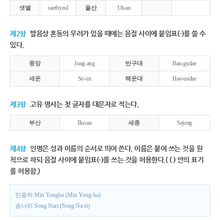
샛별
saetbyeol
울산
Ulsan
제2항
발음상 혼동의 우려가 있을 때에는 음절 사이에 붙임표(-)를 쓸 수
있다.
중앙
Jung-ang
반구대
Ban-gudae
세운
Se-un
해운대
Hae-undae
제3항
고유 명사는 첫 글자를 대문자로 적는다.
부산
Busan
세종
Sejong
제4항
인명은 성과 이름의 순서로 띄어 쓴다. 이름은 붙여 쓰는 것을 원
칙으로 하되 음절 사이에 붙임표(-)를 쓰는 것을 허용한다.( ( ) 안의 표기
를 허용함.)
민용하 Min Yongha (Min Yong-ha)
송나리 Song Nari (Song Na-ri)