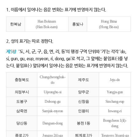
1. 이름에서 일어나는 음운 변화는 표기에 반영하지 않는다.
Han Boknam
Hong Bitna
한복남
홍빛나
(Han Bok-nam)
(Hong Bit-na)
2. 성의 표기는 따로 정한다.
제5항
‘도, 시, 군, 구, 읍, 면, 리, 동’의 행정 구역 단위와 ‘가’는 각각 ‘do,
si, gun, gu, eup, myeon, ri, dong, ga’로 적고, 그 앞에는 붙임표(-)를 넣
는다. 붙임표(-) 앞뒤에서 일어나는 음운 변화는 표기에 반영하지 않는다.
Chungcheongbuk-
충청북도
제주도
Jeju-do
do
의정부시
Uijeongbu-si
양주군
Yangju-gun
도봉구
Dobong-gu
신창읍
Sinchang-eup
삼죽면
Samjuk-myeon
인왕리
Inwang-ri
Bongcheon 1(il)-
당산동
Dangsan-dong
봉천 1동
dong
종로 2가
Jongno 2(i)-ga
퇴계로 3가
Toegyero 3(sam)-ga