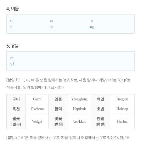
4. 비음
ㄴ
ㅁ
ㅇ
n
m
ng
5. 유음
ㄹ
r, l
[붙임 1] ‘ㄱ, ㄷ, ㅂ’은 모음 앞에서는 ‘g, d, b’로, 자음 앞이나 어말에서는 ‘k, t, p’로
적는다.([ ] 안의 발음에 따라 표기함.)
구미
Gumi
영동
Yeongdong
백암
Baegam
옥천
Okcheon
합덕
Hapdeok
호법
Hobeop
월곶
벚꽃
한밭
Wolgot
beotkkot
Hanbat
[월곧]
[벋꼳]
[한받]
[붙임 2] ‘ㄹ’은 모음 앞에서는 ‘r’로, 자음 앞이나 어말에서는 ‘l’로 적는다. 단, ‘ㄹ